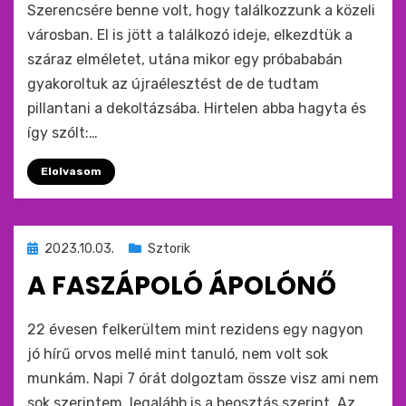
Szerencsére benne volt, hogy találkozzunk a közeli
városban. El is jött a találkozó ideje, elkezdtük a
száraz elméletet, utána mikor egy próbababán
gyakoroltuk az újraélesztést de de tudtam
pillantani a dekoltázsába. Hirtelen abba hagyta és
így szólt:…
Elolvasom
Beküldve
2023.10.03.
Sztorik
ide
A FASZÁPOLÓ ÁPOLÓNŐ
:
by
monkey
22 évesen felkerültem mint rezidens egy nagyon
jó hírű orvos mellé mint tanuló, nem volt sok
munkám. Napi 7 órát dolgoztam össze visz ami nem
sok szerintem, legalább is a beosztás szerint. Az