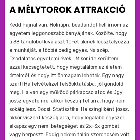
ide
A MÉLYTOROK ATTRAKCIÓ
:
by
monkey
Kedd hajnal van. Holnapra beadandót kell írnom az
egyetem leggonoszabb banyájának. Közölte, hogy
a 38 tanulóból kiválaszt 10-et akinek leosztályozza
a munkáját, a többié pedig egyes. Na szép.
Csodálatos egyetemi évek… Mikor ide kerültem
azzal kecsegtetett, hogy megtalálom az életem
értelmét és hogy itt önmagam lehetek. Egy nagy
szart! Ha felvételizel felsőoktatásba, jól gondold
meg. Ha van egy működő párkapcsolatod és úgy
jössz egyetemre, akkor készülj fel arra, hogy nem
sokáig lesz. Bocsi. Statisztika. Ha szingliként jössz,
akkor viszont készülj arra, hogy legalább egyszer
elkapsz egy nemi betegséget és 2x-3x gombát
vagy herpeszt. Eddig nekem talán szerencsém volt,