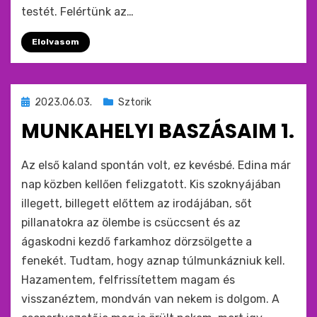
testét. Felértünk az…
Elolvasom
Beküldve
2023.06.03.
Sztorik
ide
MUNKAHELYI BASZÁSAIM 1.
:
by
monkey
Az első kaland spontán volt, ez kevésbé. Edina már
nap közben kellően felizgatott. Kis szoknyájában
illegett, billegett előttem az irodájában, sőt
pillanatokra az ölembe is csüccsent és az
ágaskodni kezdő farkamhoz dörzsölgette a
fenekét. Tudtam, hogy aznap túlmunkázniuk kell.
Hazamentem, felfrissítettem magam és
visszanéztem, mondván van nekem is dolgom. A