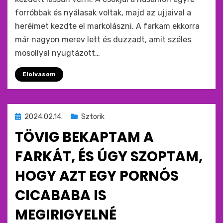
forróbbak és nyálasak voltak, majd az ujjaival a
heréimet kezdte el markolászni. A farkam ekkorra
már nagyon merev lett és duzzadt, amit széles
mosollyal nyugtázott…
Elolvasom
Beküldve
2024.02.14.
Sztorik
ide
TÖVIG BEKAPTAM A
:
FARKÁT, ÉS ÚGY SZOPTAM,
HOGY AZT EGY PORNÓS
CICABABA IS
MEGIRIGYELNÉ