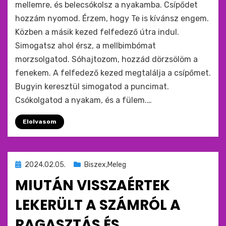
mellemre, és belecsókolsz a nyakamba. Csípődet
hozzám nyomod. Érzem, hogy Te is kívánsz engem.
Közben a másik kezed felfedező útra indul.
Simogatsz ahol érsz, a mellbimbómat
morzsolgatod. Sóhajtozom, hozzád dörzsölöm a
fenekem. A felfedező kezed megtalálja a csípőmet.
Bugyin keresztül simogatod a puncimat.
Csókolgatod a nyakam, és a fülem.…
Elolvasom
Beküldve
2024.02.05.
Biszex,Meleg
ide
MIUTÁN VISSZAÉRTEK
:
LEKERÜLT A SZÁMRÓL A
RAGASZTÁS ÉS