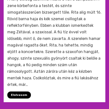
zene körbefonta a testét, és szinte
simogatásszerűen bizsergett tőle. Rita alig múlt 16.
Rövid barna haja és kék szemei csillogtak a
reflektorfényben. Ebben a klubban ismerkedtek
meg Zétával, a szaxissal. A fiú tíz évvel volt
idősebb, mint ő, de nem zavarta. A szerelem hamar
magával ragadta őket. Rita, ha tehette, mindig
eljött a koncertekre. Szerette a szaxofon hangját,
ahogy, szinte szexuális gyönyört csaltak ki belőle a
hangok, a fiú pedig minden szám után
rámosolygott. Aztán záróra után kéz a kézben
mentek haza. Csókolóztak, és mire a fiú lakásához
értek, már…
Elolvasom