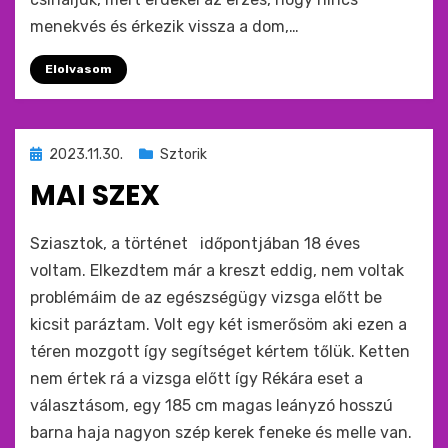
menekvés és érkezik vissza a dom,…
Elolvasom
Beküldve
2023.11.30.
Sztorik
ide
MAI SZEX
:
by
monkey
Sziasztok, a történet időpontjában 18 éves
voltam. Elkezdtem már a kreszt eddig, nem voltak
problémáim de az egészségügy vizsga előtt be
kicsit paráztam. Volt egy két ismerősöm aki ezen a
téren mozgott így segítséget kértem tőlük. Ketten
nem értek rá a vizsga előtt így Rékára eset a
választásom, egy 185 cm magas leányzó hosszú
barna haja nagyon szép kerek feneke és melle van.