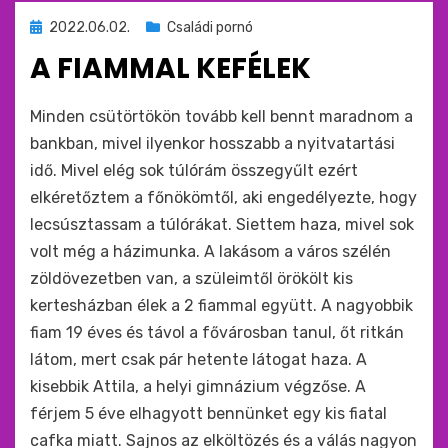
Beküldve
2022.06.02.
Családi pornó
ide
A FIAMMAL KEFÉLEK
:
by
monkey
Minden csütörtökön tovább kell bennt maradnom a
bankban, mivel ilyenkor hosszabb a nyitvatartási
idő. Mivel elég sok túlórám összegyűlt ezért
elkéretőztem a főnökömtől, aki engedélyezte, hogy
lecsúsztassam a túlórákat. Siettem haza, mivel sok
volt még a házimunka. A lakásom a város szélén
zöldövezetben van, a szüleimtől örökölt kis
kertesházban élek a 2 fiammal együtt. A nagyobbik
fiam 19 éves és távol a fővárosban tanul, őt ritkán
látom, mert csak pár hetente látogat haza. A
kisebbik Attila, a helyi gimnázium végzőse. A
férjem 5 éve elhagyott bennünket egy kis fiatal
cafka miatt. Sajnos az elköltözés és a válás nagyon