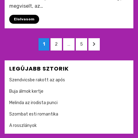
megviselt, az…
Elolvasom
Bejegyzések
OLDAL
OLDAL
OLDAL
KÖVETKEZŐ
1
2
…
5
lapozása
OLDAL
LEGÚJABB SZTORIK
Szendvicsbe rakott az após
Buja álmok kertje
Melinda az irodista punci
Szombat esti romantika
A rosszlányok