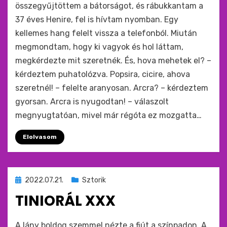
összegyűjtöttem a bátorságot, és rábukkantam a
37 éves Henire, fel is hívtam nyomban. Egy
kellemes hang felelt vissza a telefonból. Miután
megmondtam, hogy ki vagyok és hol láttam,
megkérdezte mit szeretnék. És, hova mehetek el? –
kérdeztem puhatolózva. Popsira, cicire, ahova
szeretnél! – felelte aranyosan. Arcra? – kérdeztem
gyorsan. Arcra is nyugodtan! – válaszolt
megnyugtatóan, mivel már régóta ez mozgatta…
Elolvasom
Beküldve
2022.07.21.
Sztorik
ide
TINIORÁL XXX
:
by
monkey
A lány boldog szemmel nézte a fiút a színpadon. A