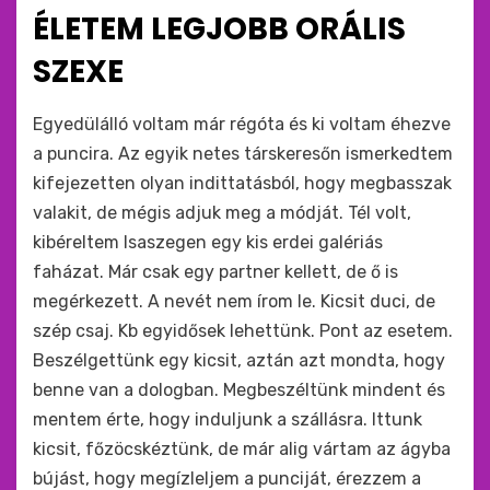
ide
ÉLETEM LEGJOBB ORÁLIS
:
SZEXE
by
monkey
Egyedülálló voltam már régóta és ki voltam éhezve
a puncira. Az egyik netes társkeresőn ismerkedtem
kifejezetten olyan indittatásból, hogy megbasszak
valakit, de mégis adjuk meg a módját. Tél volt,
kibéreltem Isaszegen egy kis erdei galériás
faházat. Már csak egy partner kellett, de ő is
megérkezett. A nevét nem írom le. Kicsit duci, de
szép csaj. Kb egyidősek lehettünk. Pont az esetem.
Beszélgettünk egy kicsit, aztán azt mondta, hogy
benne van a dologban. Megbeszéltünk mindent és
mentem érte, hogy induljunk a szállásra. Ittunk
kicsit, főzöcskéztünk, de már alig vártam az ágyba
bújást, hogy megízleljem a punciját, érezzem a