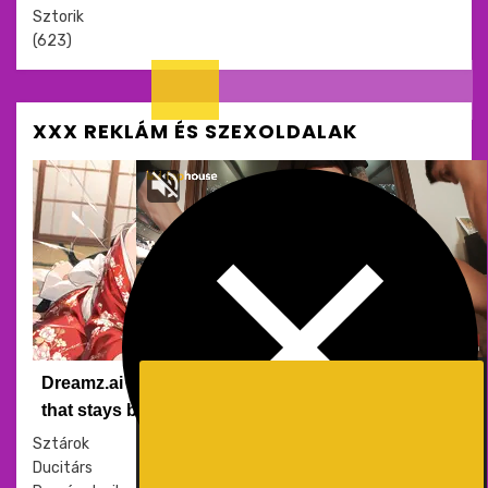
Sztorik
(623)
XXX REKLÁM ÉS SZEXOLDALAK
Meztelen
Dreamz.ai - A conversation
that stays between you
Sztárok
Ducitárs