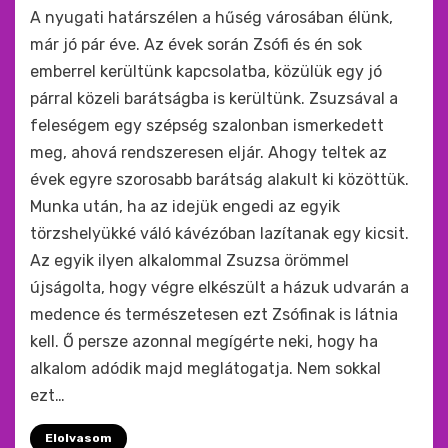
by
monkey
A nyugati határszélen a hűség városában élünk,
már jó pár éve. Az évek során Zsófi és én sok
emberrel kerültünk kapcsolatba, közülük egy jó
párral közeli barátságba is kerültünk. Zsuzsával a
feleségem egy szépség szalonban ismerkedett
meg, ahová rendszeresen eljár. Ahogy teltek az
évek egyre szorosabb barátság alakult ki közöttük.
Munka után, ha az idejük engedi az egyik
törzshelyükké váló kávézóban lazítanak egy kicsit.
Az egyik ilyen alkalommal Zsuzsa örömmel
újságolta, hogy végre elkészült a házuk udvarán a
medence és természetesen ezt Zsófinak is látnia
kell. Ő persze azonnal megígérte neki, hogy ha
alkalom adódik majd meglátogatja. Nem sokkal
ezt…
Elolvasom