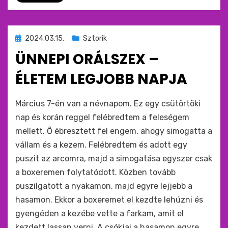
Beküldve
2024.03.15.
Sztorik
ide
ÜNNEPI ORÁLSZEX –
:
ÉLETEM LEGJOBB NAPJA
by
monkey
Március 7-én van a névnapom. Ez egy csütörtöki
nap és korán reggel felébredtem a feleségem
mellett. Ő ébresztett fel engem, ahogy simogatta a
vállam és a kezem. Felébredtem és adott egy
puszit az arcomra, majd a simogatása egyszer csak
a boxeremen folytatódott. Közben tovább
puszilgatott a nyakamon, majd egyre lejjebb a
hasamon. Ekkor a boxeremet el kezdte lehúzni és
gyengéden a kezébe vette a farkam, amit el
kezdett lassan verni. A csókjai a hasamon egyre