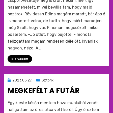
csoportvezetője meg is örült nekem, mert igy
hazamehetett, mivel bevállaltam, hogy majd
bezárok. Rövidesen Edina magára maradt, bár épp ő
is mehetett volna, de tudta, hogy miért maradjon
még Szólt, hogy vár. Finoman megcsókolt, mikor
odaértem. -Jó ötlet, hogy bejöttél – mondta,
felizgattam magam rendesen délelőtt, kívánlak
nagyon, nézd. A…
Elolvasom
Beküldve
2023.05.27.
Sztorik
ide
MEGKEFÉLT A FUTÁR
:
by
monkey
Egyik este későn mentem haza munkából zenét
hallgattam az üres utca vett körül. Úgy éreztem