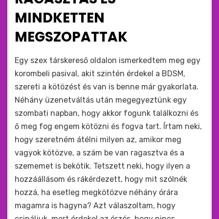
MINDKETTEN
MEGSZOPATTAK
by
monkey
Egy szex társkereső oldalon ismerkedtem meg egy
korombeli pasival, akit szintén érdekel a BDSM,
szereti a kötözést és van is benne már gyakorlata.
Néhány üzenetváltás után megegyeztünk egy
szombati napban, hogy akkor fogunk találkozni és
ő meg fog engem kötözni és fogva tart. Írtam neki,
hogy szeretném átélni milyen az, amikor meg
vagyok kötözve, a szám be van ragasztva és a
szememet is bekötik. Tetszett neki, hogy ilyen a
hozzáállásom és rákérdezett, hogy mit szólnék
hozzá, ha esetleg megkötözve néhány órára
magamra is hagyna? Azt válaszoltam, hogy
csináljuk, mert érdekel az érzés, hogy nincs