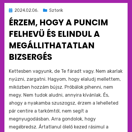
Beküldve
2024.02.06.
Sztorik
ide
ÉRZEM, HOGY A PUNCIM
:
FELHEVÜ ÉS ELINDUL A
MEGÁLLITHATATLAN
BIZSERGÉS
by
monkey
Kettesben vagyunk, de Te fáradt vagy. Nem akarlak
nyúzni, zargatni. Hagyom, hogy elaludj mellettem,
miközben hozzám bújsz. Próbálok pihenni, nem
megy. Nem tudok aludni, annyira kívánlak. És,
ahogy a nyakamba szuszogsz, érzem a lehelleted
pár centire a tarkómtól, nem segít a
megnyugodásban. Arra gondolok, hogy
megébredsz. Ártatlanul ölelő kezed rásimul a