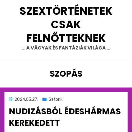
Skip
SZEXTÖRTÉNETEK
to
content
CSAK
FELNŐTTEKNEK
… A VÁGYAK ÉS FANTÁZIÁK VILÁGA …
CÍMKE
:
SZOPÁS
Beküldve
2024.03.27.
Sztorik
ide
NUDIZÁSBÓL ÉDESHÁRMAS
:
KEREKEDETT