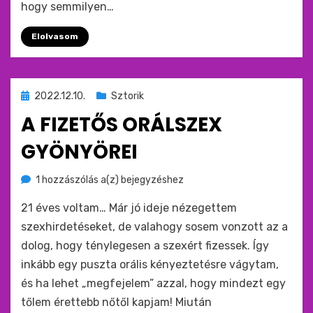
hogy semmilyen…
Elolvasom
Beküldve
2022.12.10.
Sztorik
ide
A FIZETŐS ORÁLSZEX
:
GYÖNYÖREI
A
by
1 hozzászólás a(z)
monkey
bejegyzéshez
fizetős
21 éves voltam… Már jó ideje nézegettem
orálszex
gyönyörei
szexhirdetéseket, de valahogy sosem vonzott az a
dolog, hogy ténylegesen a szexért fizessek. Így
inkább egy puszta orális kényeztetésre vágytam,
és ha lehet „megfejelem” azzal, hogy mindezt egy
tőlem érettebb nőtől kapjam! Miután