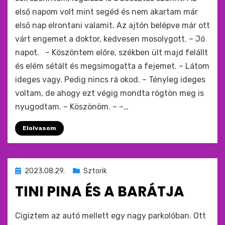
első napom volt mint segéd és nem akartam már
első nap elrontani valamit. Az ajtón belépve már ott
várt engemet a doktor, kedvesen mosolygott. – Jó
napot. – Köszöntem előre, székben ült majd felállt
és elém sétált és megsimogatta a fejemet. – Látom
ideges vagy. Pedig nincs rá okod. – Tényleg ideges
voltam, de ahogy ezt végig mondta rögtön meg is
nyugodtam. – Köszönöm. – –…
Elolvasom
Beküldve
2023.08.29.
Sztorik
ide
TINI PINA ÉS A BARÁTJA
:
by
monkey
Cigiztem az autó mellett egy nagy parkolóban. Ott