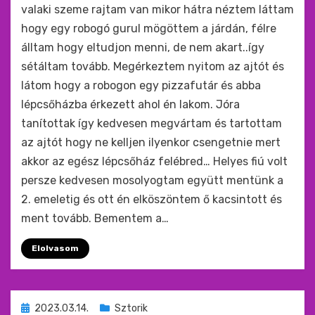
valaki szeme rajtam van mikor hátra néztem láttam
hogy egy robogó gurul mögöttem a járdán, félre
álltam hogy eltudjon menni, de nem akart..így
sétáltam tovább. Megérkeztem nyitom az ajtót és
látom hogy a robogon egy pizzafutár és abba
lépcsőházba érkezett ahol én lakom. Jóra
tanítottak így kedvesen megvártam és tartottam
az ajtót hogy ne kelljen ilyenkor csengetnie mert
akkor az egész lépcsőház felébred… Helyes fiú volt
persze kedvesen mosolyogtam együtt mentünk a
2. emeletig és ott én elköszöntem ő kacsintott és
ment tovább. Bementem a…
Elolvasom
Beküldve
2023.03.14.
Sztorik