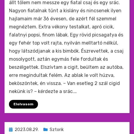
állt tőlem nem messze egy fiatal csaj és egy srác.
Nagyon fiatalnak tűnt a kislány és nincsenek ilyen
hajlamaim már 36 évesen, de azért fél szemmel
megnéztem. Extra vékony testalkat, apró cicik,
falatnyi popsi, finom lábak. Egy rövid picsagatya és
egy fehér top volt rajta, nyilván melltartó nélkül,
hogy látszódjanak a kis bimbók. Észrevettek, a csaj
mosolygott, aztán egymás fele fordultak és
beszélgettek. Elszívtam a cigit, beültem az autóba,
erre megindultak felém. Az ablak le volt húzva,
beköszöntek, én vissza. – Van esetleg 2 szál cigid
nekünk is? – kérdezte a srác.…
Elolvasom
Beküldve
2023.08.29.
Sztorik