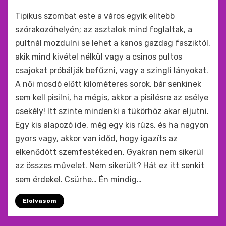
by
monkey
Tipikus szombat este a város egyik elitebb
szórakozóhelyén; az asztalok mind foglaltak, a
pultnál mozdulni se lehet a kanos gazdag fasziktól,
akik mind kivétel nélkül vagy a csinos pultos
csajokat próbálják befűzni, vagy a szingli lányokat.
A női mosdó előtt kilométeres sorok, bár senkinek
sem kell pisilni, ha mégis, akkor a pisilésre az esélye
csekély! Itt szinte mindenki a tükörhöz akar eljutni.
Egy kis alapozó ide, még egy kis rúzs, és ha nagyon
gyors vagy, akkor van időd, hogy igazíts az
elkenődött szemfestékeden. Gyakran nem sikerül
az összes művelet. Nem sikerült? Hát ez itt senkit
sem érdekel. Csürhe… Én mindig…
Elolvasom