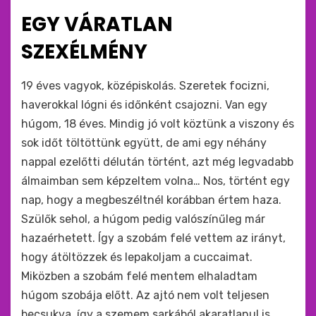
ide
EGY VÁRATLAN
:
SZEXÉLMÉNY
by
monkey
19 éves vagyok, középiskolás. Szeretek focizni,
haverokkal lógni és időnként csajozni. Van egy
húgom, 18 éves. Mindig jó volt köztünk a viszony és
sok időt töltöttünk együtt, de ami egy néhány
nappal ezelőtti délután történt, azt még legvadabb
álmaimban sem képzeltem volna… Nos, történt egy
nap, hogy a megbeszéltnél korábban értem haza.
Szülők sehol, a húgom pedig valószínűleg már
hazaérhetett. Így a szobám felé vettem az irányt,
hogy átöltözzek és lepakoljam a cuccaimat.
Miközben a szobám felé mentem elhaladtam
húgom szobája előtt. Az ajtó nem volt teljesen
becsukva, így a szemem sarkából akaratlanul is