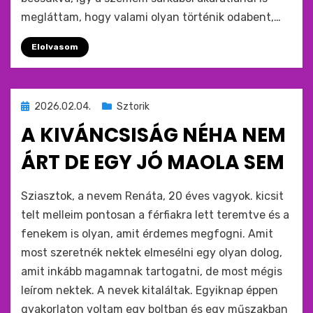
megláttam, hogy valami olyan történik odabent,…
Elolvasom
Beküldve
2026.02.04.
Sztorik
ide
A KIVÁNCSISÁG NÉHA NEM
:
ÁRT DE EGY JÓ MAOLA SEM
by
monkey
Sziasztok, a nevem Renáta, 20 éves vagyok. kicsit
telt melleim pontosan a férfiakra lett teremtve és a
fenekem is olyan, amit érdemes megfogni. Amit
most szeretnék nektek elmesélni egy olyan dolog,
amit inkább magamnak tartogatni, de most mégis
leírom nektek. A nevek kitaláltak. Egyiknap éppen
gyakorlaton voltam egy boltban és egy műszakban