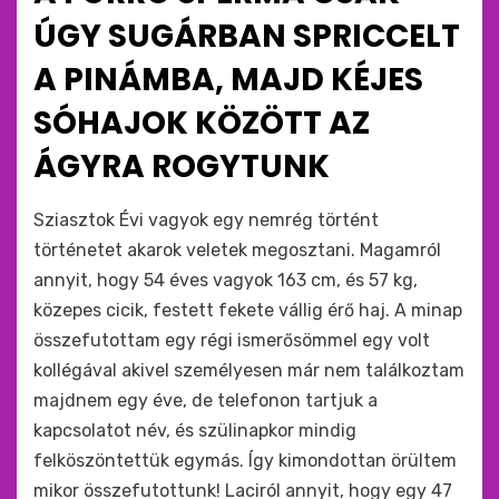
ÚGY SUGÁRBAN SPRICCELT
A PINÁMBA, MAJD KÉJES
SÓHAJOK KÖZÖTT AZ
ÁGYRA ROGYTUNK
by
monkey
Sziasztok Évi vagyok egy nemrég történt
történetet akarok veletek megosztani. Magamról
annyit, hogy 54 éves vagyok 163 cm, és 57 kg,
közepes cicik, festett fekete vállig érő haj. A minap
összefutottam egy régi ismerősömmel egy volt
kollégával akivel személyesen már nem találkoztam
majdnem egy éve, de telefonon tartjuk a
kapcsolatot név, és szülinapkor mindig
felköszöntettük egymás. Így kimondottan örültem
mikor összefutottunk! Laciról annyit, hogy egy 47