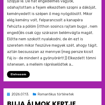
szopjál le. De hát engedelmes vagyok,
odahajtottam a fejem elkezdtem szopni a dákóját,
keményedett is szépen ő meg nyögdösött. Mikor
elég kemény volt, felparancsolt a kanapéra
fehúzta a pólóm (itthon sosincs rajtam bugyi , nem
engedi)és csak úgy szárazon belémvágta magát.
Előtte nem szokott nyalakodni, de én ezt is
szeretem mikor feszülve megyek szét, ahogy tágit,
aztán becsusszan az mennyei (meg persze kicsit
fáj is- de mindent a gyönyörért!:)) Elkezdett tömni
istenesen, a melleim rápréselődtek a…
Elolvasom
Beküldve
2026.07.13.
Romantikus történetek
ide
BUJA ÁLMOK KERTJE
: