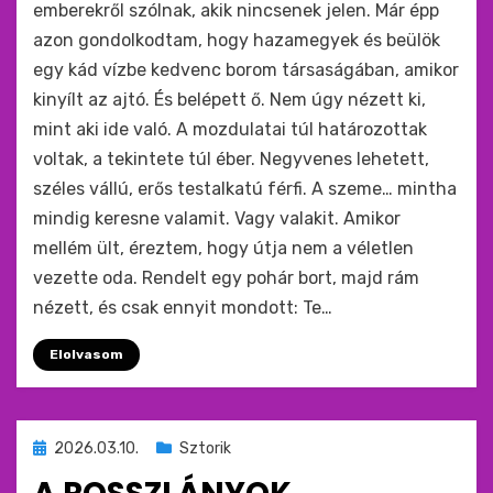
emberekről szólnak, akik nincsenek jelen. Már épp
azon gondolkodtam, hogy hazamegyek és beülök
egy kád vízbe kedvenc borom társaságában, amikor
kinyílt az ajtó. És belépett ő. Nem úgy nézett ki,
mint aki ide való. A mozdulatai túl határozottak
voltak, a tekintete túl éber. Negyvenes lehetett,
széles vállú, erős testalkatú férfi. A szeme… mintha
mindig keresne valamit. Vagy valakit. Amikor
mellém ült, éreztem, hogy útja nem a véletlen
vezette oda. Rendelt egy pohár bort, majd rám
nézett, és csak ennyit mondott: Te…
Elolvasom
Beküldve
2026.03.10.
Sztorik
ide