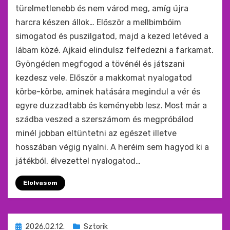
türelmetlenebb és nem várod meg, amíg újra
harcra készen állok… Először a mellbimbóim
simogatod és puszilgatod, majd a kezed letéved a
lábam közé. Ajkaid elindulsz felfedezni a farkamat.
Gyöngéden megfogod a tövénél és játszani
kezdesz vele. Először a makkomat nyalogatod
körbe-körbe, aminek hatására megindul a vér és
egyre duzzadtabb és keményebb lesz. Most már a
szádba veszed a szerszámom és megpróbálod
minél jobban eltüntetni az egészet illetve
hosszában végig nyalni. A heréim sem hagyod ki a
játékból, élvezettel nyalogatod…
Elolvasom
Beküldve
2026.02.12.
Sztorik