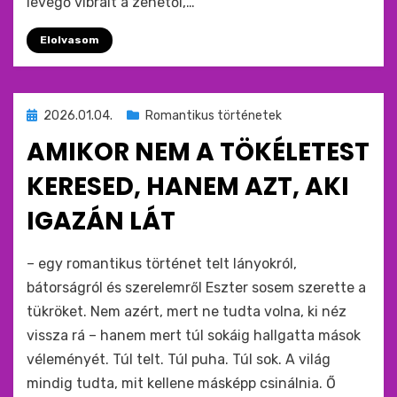
levegő vibrált a zenétől,…
Elolvasom
Beküldve
2026.01.04.
Romantikus történetek
ide
AMIKOR NEM A TÖKÉLETEST
:
KERESED, HANEM AZT, AKI
IGAZÁN LÁT
by
monkey
– egy romantikus történet telt lányokról,
bátorságról és szerelemről Eszter sosem szerette a
tükröket. Nem azért, mert ne tudta volna, ki néz
vissza rá – hanem mert túl sokáig hallgatta mások
véleményét. Túl telt. Túl puha. Túl sok. A világ
mindig tudta, mit kellene másképp csinálnia. Ő