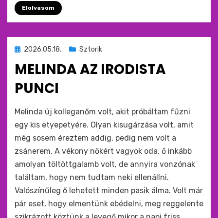
Elolvasom
Beküldve
2026.05.18.
Sztorik
ide
MELINDA AZ IRODISTA
:
PUNCI
by
monkey
Melinda új kolleganőm volt, akit próbáltam fűzni
egy kis etyepetyére. Olyan kisugárzása volt, amit
még sosem éreztem addig, pedig nem volt a
zsánerem. A vékony nőkért vagyok oda, ő inkább
amolyan töltöttgalamb volt, de annyira vonzónak
találtam, hogy nem tudtam neki ellenállni.
Valószínűleg ő lehetett minden pasik álma. Volt már
pár eset, hogy elmentünk ebédelni, meg reggelente
szikrázott köztünk a levegő mikor a napi friss