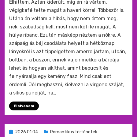
Elhittem. Aztán kiderült, míg én rá vártam,
végigkeféltette magát a haveri körrel. Többször is.
Utána én voltam a hibás, hogy nem értem meg,
neki szabadság kell, most nem köti le magát. A
hülye ribanc. Ezután másképp néztem a nõkre. A
szépség és báj csodálata helyett a hétköznapi
lányokról is azt tippelgettem amerre jártam, utcán,
boltban, a buszon, ennek vajon mekkora bárcája
lehet és hogyan sikíthat, amint bepucsít és
felnyársalja egy kemény fasz. Mind csak ezt
érdemli. Jól megbaszni, kiélvezni a virgonc száját,
a síkos punciját, ha…
Elolvasom
Beküldve
2026.01.04.
Romantikus történetek