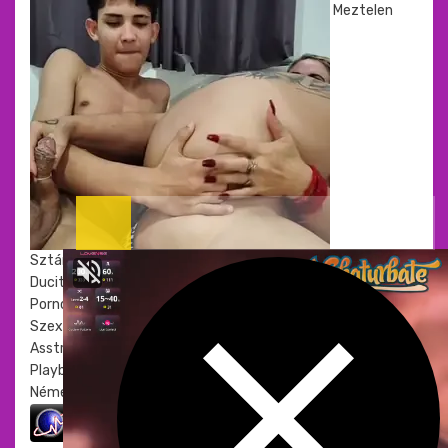
Meztelen
Sztárok
Ducitárs
Pornósztorik
Szextárs kereső
Asstr
Playboy csajok
Német szex