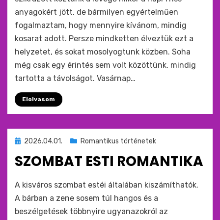
anyagokért jött, de bármilyen egyértelműen
fogalmaztam, hogy mennyire kívánom, mindig
kosarat adott. Persze mindketten élveztük ezt a
helyzetet, és sokat mosolyogtunk közben. Soha
még csak egy érintés sem volt közöttünk, mindig
tartotta a távolságot. Vasárnap…
Elolvasom
Beküldve
2026.04.01.
Romantikus történetek
ide
SZOMBAT ESTI ROMANTIKA
:
by
monkey
A kisváros szombat estéi általában kiszámíthatók.
A bárban a zene sosem túl hangos és a
beszélgetések többnyire ugyanazokról az