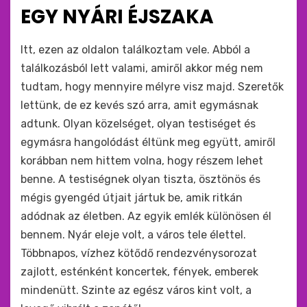
ide
EGY NYÁRI ÉJSZAKA
:
by
monkey
Itt, ezen az oldalon találkoztam vele. AbbóI a
találkozásból lett valami, amiről akkor még nem
tudtam, hogy mennyire mélyre visz majd. Szeretők
lettünk, de ez kevés szó arra, amit egymásnak
adtunk. Olyan közelséget, olyan testiséget és
egymásra hangolódást éltünk meg együtt, amiről
korábban nem hittem volna, hogy részem lehet
benne. A testiségnek olyan tiszta, ösztönös és
mégis gyengéd útjait jártuk be, amik ritkán
adódnak az életben. Az egyik emlék különösen él
bennem. Nyár eleje volt, a város tele élettel.
Többnapos, vízhez kötődő rendezvénysorozat
zajlott, esténként koncertek, fények, emberek
mindenütt. Szinte az egész város kint volt, a