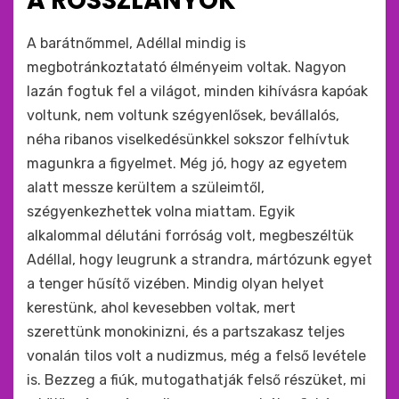
A ROSSZLÁNYOK
:
by
monkey
A barátnőmmel, Adéllal mindig is
megbotránkoztatató élményeim voltak. Nagyon
lazán fogtuk fel a világot, minden kihívásra kapóak
voltunk, nem voltunk szégyenlősek, bevállalós,
néha ribanos viselkedésünkkel sokszor felhívtuk
magunkra a figyelmet. Még jó, hogy az egyetem
alatt messze kerültem a szüleimtől,
szégyenkezhettek volna miattam. Egyik
alkalommal délutáni forróság volt, megbeszéltük
Adéllal, hogy leugrunk a strandra, mártózunk egyet
a tenger hűsítő vizében. Mindig olyan helyet
kerestünk, ahol kevesebben voltak, mert
szerettünk monokinizni, és a partszakasz teljes
vonalán tilos volt a nudizmus, még a felső levétele
is. Bezzeg a fiúk, mutogathatják felső részüket, mi