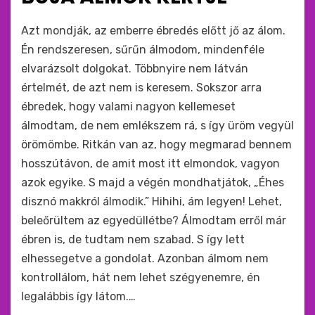
by
monkey
Azt mondják, az emberre ébredés előtt jő az álom.
Én rendszeresen, sűrűn álmodom, mindenféle
elvarázsolt dolgokat. Többnyire nem látván
értelmét, de azt nem is keresem. Sokszor arra
ébredek, hogy valami nagyon kellemeset
álmodtam, de nem emlékszem rá, s így üröm vegyül
örömömbe. Ritkán van az, hogy megmarad bennem
hosszútávon, de amit most itt elmondok, vagyon
azok egyike. S majd a végén mondhatjátok, „Éhes
disznó makkról álmodik.” Hihihi, ám legyen! Lehet,
beleőrültem az egyedüllétbe? Álmodtam erről már
ébren is, de tudtam nem szabad. S így lett
elhessegetve a gondolat. Azonban álmom nem
kontrollálom, hát nem lehet szégyenemre, én
legalábbis így látom.…