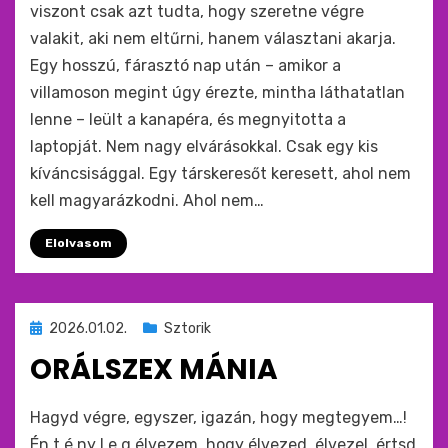
viszont csak azt tudta, hogy szeretne végre
valakit, aki nem eltűrni, hanem választani akarja.
Egy hosszú, fárasztó nap után – amikor a
villamoson megint úgy érezte, mintha láthatatlan
lenne – leült a kanapéra, és megnyitotta a
laptopját. Nem nagy elvárásokkal. Csak egy kis
kíváncsisággal. Egy társkeresőt keresett, ahol nem
kell magyarázkodni. Ahol nem…
Elolvasom
Beküldve
2026.01.02.
Sztorik
ide
ORÁLSZEX MÁNIA
:
by
monkey
Hagyd végre, egyszer, igazán, hogy megtegyem…!
Én t é ny l e g élvezem, hogy élvezed, élvezel, értsd