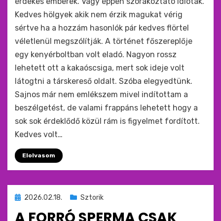
érdekes emberek. Vagy éppen szórakoztató idióták.
Kedves hölgyek akik nem érzik magukat vérig
sértve ha a hozzám hasonlók pár kedves flörtel
véletlenül megszólítják. A történet főszereplője
egy kenyérboltban volt eladó. Nagyon rossz
lehetett ott a kakaóscsiga, mert sok ideje volt
látogtni a társkereső oldalt. Szóba elegyedtünk.
Sajnos már nem emlékszem mivel indítottam a
beszélgetést, de valami frappáns lehetett hogy a
sok sok érdeklődő közül rám is figyelmet fordított.
Kedves volt…
Elolvasom
Beküldve
2026.02.18.
Sztorik
ide
A FORRÓ SPERMA CSAK
: