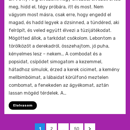
meg, hidd el, tégy próbára, itt és most. Nem
vágyom most másra, csak erre, hogy engedd el
magad, és hadd legyek a dzsinned, a tündéred, aki
felröpít, és veled együtt élvezi a tüzijátékodat.
Mögötted állok, a tarkódat csókolom. Lebontom a
törölközőt a derekadról, összehajtom, jó puha,
kényelmes lesz – nekem… A combodat és a
popsidat, csípődet simogatom a kezemmel,
hátadhoz simulok, érzed a kerek cicimet, a kemény
mellbimbóimat, a lábaidat körülfonó meztelen
combomat, a fenekeden az ágyékomat, aztán
lassan mögéd térdelek. A…
Elolvasom
Bejegyzések
OLDAL
OLDAL
OLDAL
KÖVETKEZŐ
1
2
…
50