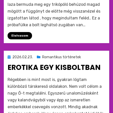
laza bermuda meg egy trikópóló behúzod magad
mögött a függönyt de előtte még visszanézel és
izgatottan látod , hogy megindultam feléd.. Ez a
próbafülke a bolt leghátsó zugában van…
Elolvasom
Beküldve
2026.02.23.
Romantikus történetek
ide
EROTIKA EGY KISBOLTBAN
:
by
monkey
Régebben is mint most is, gyakran lógtam
különböző társkereső oldalakon. Nem volt célom a
nagy Ő-t megtalálni. Egyszerű unaloműzésként
vagy kalandvágyból vagy épp az ismeretlen
emberkékkel csevegés vonzott. Mindig akadnak