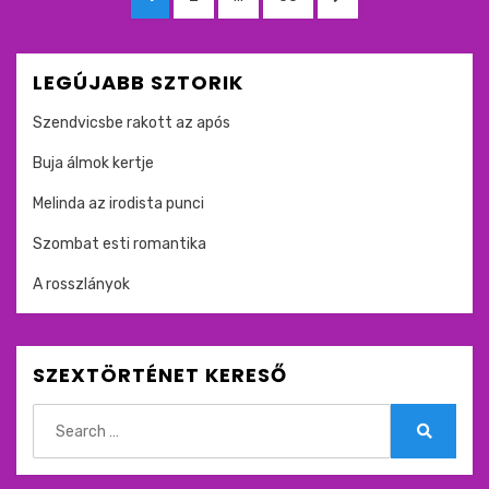
lapozása
OLDAL
LEGÚJABB SZTORIK
Szendvicsbe rakott az após
Buja álmok kertje
Melinda az irodista punci
Szombat esti romantika
A rosszlányok
SZEXTÖRTÉNET KERESŐ
Search
for:
Search