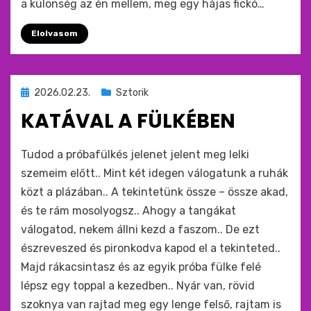
a különség az én mellem, meg egy hájas fickó…
Elolvasom
Beküldve
2026.02.23.
Sztorik
ide
KATÁVAL A FÜLKÉBEN
:
by
monkey
Tudod a próbafülkés jelenet jelent meg lelki
szemeim előtt.. Mint két idegen válogatunk a ruhák
közt a plázában.. A tekintetünk össze – össze akad,
és te rám mosolyogsz.. Ahogy a tangákat
válogatod, nekem állni kezd a faszom.. De ezt
észreveszed és pironkodva kapod el a tekinteted..
Majd rákacsintasz és az egyik próba fülke felé
lépsz egy toppal a kezedben.. Nyár van, rövid
szoknya van rajtad meg egy lenge felső, rajtam is