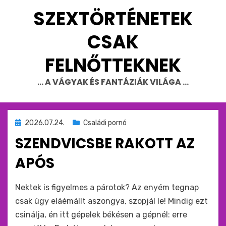
Skip
SZEXTÖRTÉNETEK
to
content
CSAK
FELNŐTTEKNEK
… A VÁGYAK ÉS FANTÁZIÁK VILÁGA …
Beküldve
2026.07.24.
Családi pornó
ide
SZENDVICSBE RAKOTT AZ
:
APÓS
by
monkey
Nektek is figyelmes a párotok? Az enyém tegnap
csak úgy eláémállt aszongya, szopjál le! Mindig ezt
csinálja, én itt gépelek békésen a gépnél: erre