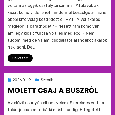
voltam az egyik osztálytársammal, Attilával, aki
kicsit komoly, de lehet mindennel beszélgetni. Ez is
ebből kifolyólag kezdődött el. – Ati. Mivel akarod
meglepni a barátnődet? – Nézett rám komolyan,
ami egy kicsit furcsa volt, és meglepő. – Nem
tudom, még de valami csodálatos ajándékot akarok
neki adni. De…
Elolvasom
Beküldve
2026.01.19.
Sztorik
ide
MOLETT CSAJ A BUSZRÓL
:
by
monkey
Az elõzõ csúnyán elbánt velem. Szerelmes voltam,
talán jobban mint bárki másba addig. Hitegetett.