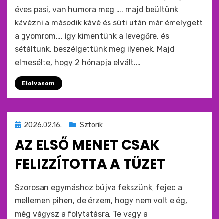
éves pasi, van humora meg …. majd beültünk
kávézni a második kávé és süti után már émelygett
a gyomrom…. így kimentünk a levegőre, és
sétáltunk, beszélgettünk meg ilyenek. Majd
elmesélte, hogy 2 hónapja elvált.…
Elolvasom
Beküldve
2026.02.16.
Sztorik
ide
AZ ELSŐ MENET CSAK
:
FELIZZÍTOTTA A TÜZET
by
monkey
Szorosan egymáshoz bújva fekszünk, fejed a
mellemen pihen, de érzem, hogy nem volt elég,
még vágysz a folytatásra. Te vagy a