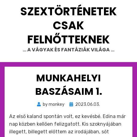
Skip
SZEXTÖRTÉNETEK
to
content
CSAK
FELNŐTTEKNEK
… A VÁGYAK ÉS FANTÁZIÁK VILÁGA …
MUNKAHELYI
BASZÁSAIM 1.
Beküldve
by
monkey
2023.06.03.
ide
Az első kaland spontán volt, ez kevésbé. Edina már
:
nap közben kellően felizgatott. Kis szoknyájában
illegett, billegett előttem az irodájában, sőt