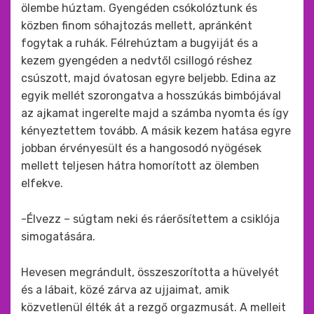
ölembe húztam. Gyengéden csókolóztunk és
közben finom sóhajtozás mellett, apránként
fogytak a ruhák. Félrehúztam a bugyiját és a
kezem gyengéden a nedvtől csillogó réshez
csúszott, majd óvatosan egyre beljebb. Edina az
egyik mellét szorongatva a hosszúkás bimbójával
az ajkamat ingerelte majd a számba nyomta és így
kényeztettem tovább. A másik kezem hatása egyre
jobban érvényesült és a hangosodó nyögések
mellett teljesen hátra homorított az ölemben
elfekve.
-Élvezz – súgtam neki és ráerősítettem a csiklója
simogatására.
Hevesen megrándult, összeszorította a hüvelyét
és a lábait, közé zárva az ujjaimat, amik
közvetlenül élték át a rezgő orgazmusát. A melleit