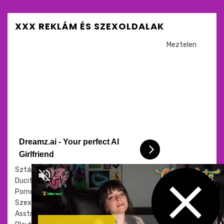
XXX REKLÁM ÉS SZEXOLDALAK
Meztelen
Dreamz.ai - Your perfect AI
Girlfriend
Sztárok
Ducitárs
Pornósztorik
Szextárs kereső
Asstr