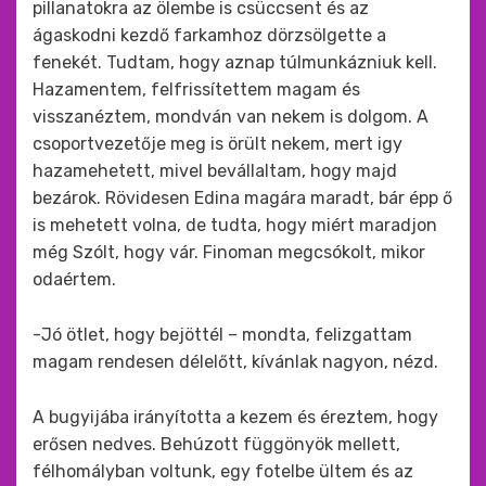
pillanatokra az ölembe is csüccsent és az
ágaskodni kezdő farkamhoz dörzsölgette a
fenekét. Tudtam, hogy aznap túlmunkázniuk kell.
Hazamentem, felfrissítettem magam és
visszanéztem, mondván van nekem is dolgom. A
csoportvezetője meg is örült nekem, mert igy
hazamehetett, mivel bevállaltam, hogy majd
bezárok. Rövidesen Edina magára maradt, bár épp ő
is mehetett volna, de tudta, hogy miért maradjon
még Szólt, hogy vár. Finoman megcsókolt, mikor
odaértem.
-Jó ötlet, hogy bejöttél – mondta, felizgattam
magam rendesen délelőtt, kívánlak nagyon, nézd.
A bugyijába irányította a kezem és éreztem, hogy
erősen nedves. Behúzott függönyök mellett,
félhomályban voltunk, egy fotelbe ültem és az