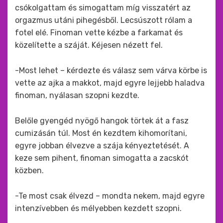
csókolgattam és simogattam míg visszatért az
orgazmus utáni pihegésből. Lecsúszott rólam a
fotel elé. Finoman vette kézbe a farkamat és
közelítette a száját. Kéjesen nézett fel.
-Most lehet – kérdezte és válasz sem várva körbe is
vette az ajka a makkot, majd egyre lejjebb haladva
finoman, nyálasan szopni kezdte.
Belőle gyengéd nyögő hangok törtek át a fasz
cumizásán túl. Most én kezdtem kihomorítani,
egyre jobban élvezve a szája kényeztetését. A
keze sem pihent, finoman simogatta a zacskót
közben.
-Te most csak élvezd – mondta nekem, majd egyre
intenzívebben és mélyebben kezdett szopni.