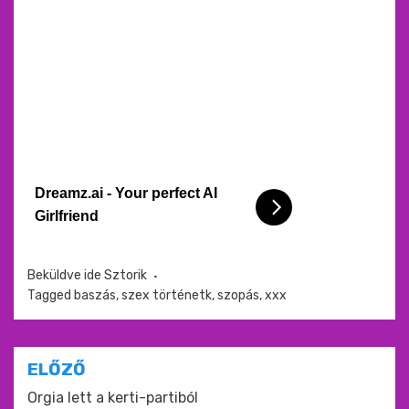
Dreamz.ai - Your perfect AI
Girlfriend
Beküldve ide
Sztorik
Tagged
baszás
,
szex történetk
,
szopás
,
xxx
Bejegyzés
ELŐZŐ
navigáció
Orgia lett a kerti-partiból