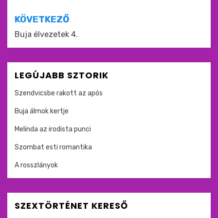
KÖVETKEZŐ
Buja élvezetek 4.
LEGÚJABB SZTORIK
Szendvicsbe rakott az após
Buja álmok kertje
Melinda az irodista punci
Szombat esti romantika
A rosszlányok
SZEXTÖRTÉNET KERESŐ