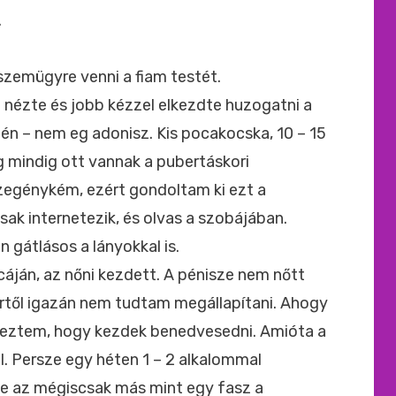
.
zemügyre venni a fiam testét.
 nézte és jobb kézzel elkezdte huzogatni a
ntén – nem eg adonisz. Kis pocakocska, 10 – 15
g mindig ott vannak a pubertáskori
zegénykém, ezért gondoltam ki ezt a
sak internetezik, és olvas a szobájában.
 gátlásos a lányokkal is.
cáján, az nőni kezdett. A pénisze nem nőtt
zőrtől igazán nem tudtam megállapítani. Ahogy
eztem, hogy kezdek benedvesedni. Amióta a
l. Persze egy héten 1 – 2 alkalommal
e az mégiscsak más mint egy fasz a