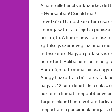
A fiam kelletlenül vetkőzni kezdett
– Gyorsabban! Csináld már!
Levetkőzött, most kezdtem csak s
Lehorgasztotta a fejét, a péniszét
bőrt rajta. A fiam – bevallom őszi
kg túlsúly, szemüveg, az arcán mé
mitesszerek. Nagyon gátlásos is s
büntetést. Buliba nem jár, mindig c
Barátnője tudtommal nincs, nagyon
Ahogy húzkodta a bőrt a kis farkin
nagyra, 12 centi lehet, de a sok s
néztem a fiamat, megdöbbenve ér
férjem lelépett nem voltam férfiva
megadtam a puncimnak ami járt, d