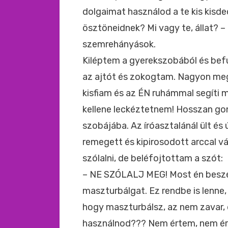
dolgaimat használod a te kis kisde
ösztöneidnek? Mi vagy te, állat?
szemrehányások.
Kiléptem a gyerekszobából és be
az ajtót és zokogtam. Nagyon meg
kisfiam és az ÉN ruhámmal segíti
kellene leckéztetnem! Hosszan go
szobájába. Az íróasztalánál ült és 
remegett és kipirosodott arccal v
szólalni, de beléfojtottam a szót:
– NE SZÓLALJ MEG! Most én beszéle
maszturbálgat. Ez rendbe is lenne
hogy maszturbálsz, az nem zavar, 
használnod??? Nem értem, nem ér