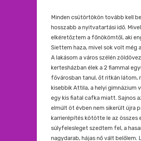
Minden csütörtökön tovább kell b
hosszabb a nyitvatartási idő. Mive
elkéretőztem a főnökömtől, aki en
Siettem haza, mivel sok volt még 
A lakásom a város szélén zöldöveze
kertesházban élek a 2 fiammal együ
fővárosban tanul, őt ritkán látom,
kisebbik Attila, a helyi gimnázium
egy kis fiatal cafka miatt. Sajnos 
elmúlt öt évben nem sikerült újra 
karrierépítés kötötte le az összes
súlyfelesleget szedtem fel, a hasa
nagydarab, hájas nő vált belőlem.