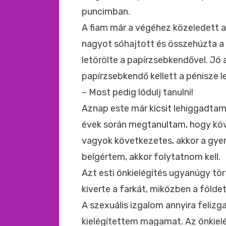
puncimban.
A fiam már a végéhez közeledett a
nagyot sóhajtott és összehúzta a 
letörölte a papírzsebkendővel. Jó 
papírzsebkendő kellett a pénisze l
– Most pedig lódulj tanulni!
Aznap este már kicsit lehiggadtam
évek során megtanultam, hogy köv
vagyok következetes, akkor a gyer
beígértem, akkor folytatnom kell.
Azt esti önkielégítés ugyanúgy tör
kiverte a farkát, miközben a földet
A szexuális izgalom annyira felizga
kielégítettem magamat. Az önkielé