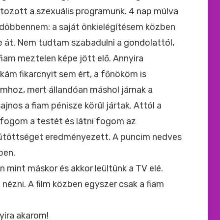
ltozott a szexuális programunk. 4 nap múlva
gdöbbennem: a saját önkielégítésem közben
tte át. Nem tudtam szabadulni a gondolattól,
 fiam meztelen képe jött elő. Annyira
m fikarcnyit sem ért, a főnököm is
mhoz, mert állandóan máshol járnak a
jnos a fiam pénisze körül jártak. Attól a
 fogom a testét és látni fogom az
fűtöttséget eredményezett. A puncim nedves
ben.
 mint máskor és akkor leültünk a TV elé.
nézni. A film közben egyszer csak a fiam
yira akarom!