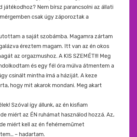
d játékodhoz? Nem bírsz parancsolni az állati
 – mérgemben csak úgy záporoztak a
futottam a saját szobámba. Magamra zártam
alázva éreztem magam. Itt van az én okos
 magát az orgazmushoz. A KIS SZEMÉT!!! Meg
ndolkodtam és egy fél óra múlva átmentem a
úgy csinált mintha írná a háziját. A keze
árta, hogy mit akarok mondani. Meg akart
k! Szóval így állunk, az én kisfiam
, de miért az ÉN ruhámat használod hozzá. Az,
de miért kell az én fehérneműmet
tem… – hadartam.