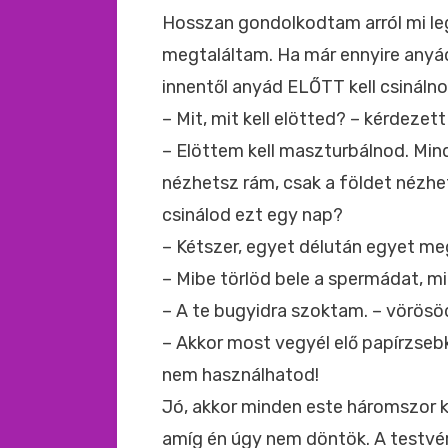
Hosszan gondolkodtam arról mi le
megtaláltam. Ha már ennyire anyád 
innentől anyád ELŐTT kell csinálno
– Mit, mit kell elötted? – kérdezett
– Elöttem kell maszturbálnod. Min
nézhetsz rám, csak a földet nézhe
csinálod ezt egy nap?
– Kétszer, egyet délután egyet me
– Mibe törlöd bele a spermádat, m
– A te bugyidra szoktam. – vörösöd
– Akkor most vegyél elő papírzse
nem használhatod!
Jó, akkor minden este háromszor ki
amíg én úgy nem döntök. A testvé