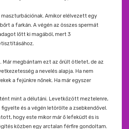
 maszturbációnak. Amikor elélvezett egy
bőrt a farkán. A végén az összes spermát
adagot lőtt ki magából, mert 3
etisztításához.
. Már megbántam ezt az őrült ötletet, de az
etkezetesség a nevelés alapja. Ha nem
ekek a fejünkre nőnek. Ha már egyszer
tént mint a délutáni. Levetkőzött meztelenre,
 figyelte és a végén letörölte a zsebkendővel.
tott, hogy este mikor már ő lefeküdt és is
gítés közben egy arctalan férfire gondoltam.