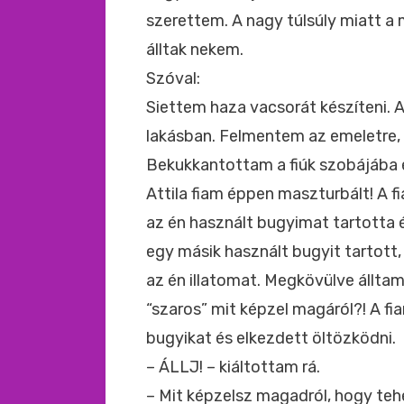
szerettem. A nagy túlsúly miatt a 
álltak nekem.
Szóval:
Siettem haza vacsorát készíteni. A
lakásban. Felmentem az emeletre, a
Bekukkantottam a fiúk szobájába 
Attila fiam éppen maszturbált! A f
az én használt bugyimat tartotta 
egy másik használt bugyit tartott,
az én illatomat. Megkövülve álltam
“szaros” mit képzel magáról?! A fia
bugyikat és elkezdett öltözködni.
– ÁLLJ! – kiáltottam rá.
– Mit képzelsz magadról, hogy teh