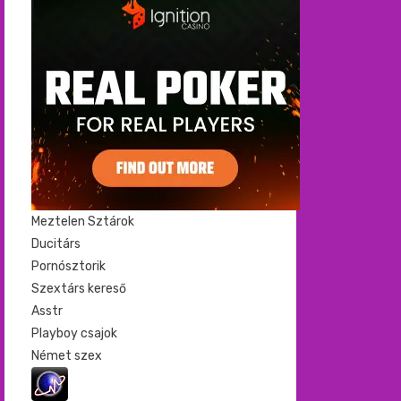
Meztelen Sztárok
Ducitárs
Pornósztorik
Szextárs kereső
Asstr
Playboy csajok
Német szex