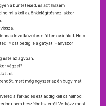
gyen a büntetésed, és azt hiszem
holmija kell az önkielégítéshez, akkor
d!
 vissza.
dennap levetközöl és előttem csinálod. Nem
ted. Most pedig le a gatyát! Hányszor
g este az ágyban.
ikor végzel?
ött el.
bkendőt, mert még egyszer az én bugyimat
vered a farkad és ezt addig kell csinálnod,
rednek nem beszélhetsz erről! Vetkőzz most!