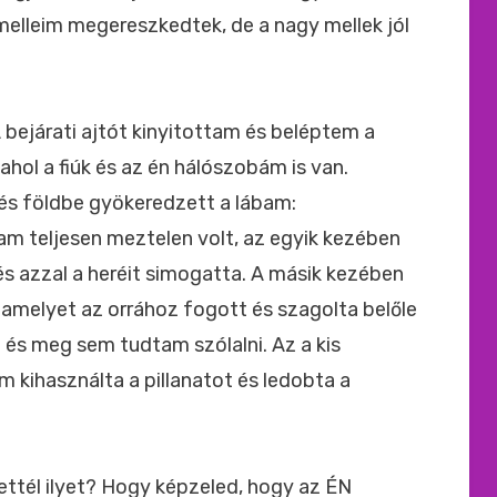
melleim megereszkedtek, de a nagy mellek jól
 bejárati ajtót kinyitottam és beléptem a
hol a fiúk és az én hálószobám is van.
és földbe gyökeredzett a lábam:
iam teljesen meztelen volt, az egyik kezében
és azzal a heréit simogatta. A másik kezében
 amelyet az orrához fogott és szagolta belőle
 és meg sem tudtam szólalni. Az a kis
m kihasználta a pillanatot és ledobta a
ettél ilyet? Hogy képzeled, hogy az ÉN