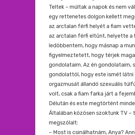
Teltek – múltak a napok és nem vá
egy rettenetes dolgon kellett me
az arctalan férfi helyét a fiam ve
az arctalan férfi eltűnt, helyette a
ledöbbentem, hogy másnap a munká
figyelmeztetett, hogy térjek maga
gondolataim. Az én gondolataim, sa
gondolattól, hogy este ismét látni
orgazmusát állandó szexuális túl
volt, csak a fiam farka járt a fejem
Délután és este megtörtént minden
Általában közösen szoktunk TV – t 
megszólalt:
– Most is csinálhatnám, Anya? Ann