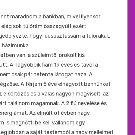
ide
:
ennt maradnom a bankban, mivel ilyenkor
l elég sok túlórám összegyűlt ezért
gedélyezte, hogy lecsúsztassam a túlórákat.
a házimunka.
tben van, a szüleimtől örökölt kis
tt. A nagyobbik fiam 19 éves és távol a
 mert csak pár hetente látogat haza. A
 végzőse. A férjem 5 éve elhagyott bennünket
az elköltözés és a válás nagyon megviselt, az
párt találnom magamnak. A 2 fiú nevelése és
 energiámat. Az elmúlt öt évben nagy
m is megnőtt, be kell vallanom egy
 Legjobban a saját testemből a nagy melleimet