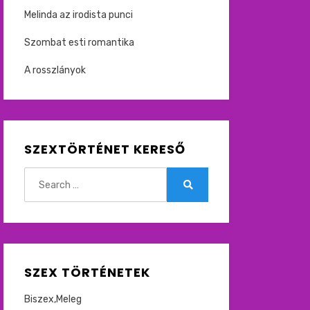
Melinda az irodista punci
Szombat esti romantika
A rosszlányok
SZEXTÖRTÉNET KERESŐ
Search
for:
Search
SZEX TÖRTÉNETEK
Biszex,Meleg