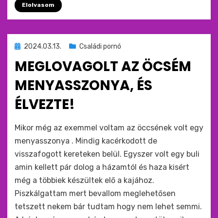
Elolvasom
Beküldve
2024.03.13.
Családi pornó
ide
MEGLOVAGOLT AZ ÖCSÉM
:
MENYASSZONYA, ÉS
ÉLVEZTE!
by
monkey
Mikor még az exemmel voltam az öccsének volt egy
menyasszonya . Mindig kacérkodott de
visszafogott kereteken belül. Egyszer volt egy buli
amin kellett pár dolog a házamtól és haza kisért
még a többiek készültek elő a kajához.
Piszkálgattam mert bevallom meglehetősen
tetszett nekem bár tudtam hogy nem lehet semmi.