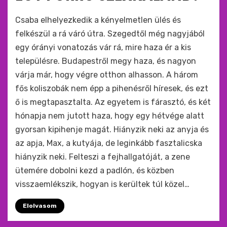
by
monkey
Csaba elhelyezkedik a kényelmetlen ülés és
felkészül a rá váró útra. Szegedtől még nagyjából
egy órányi vonatozás vár rá, mire haza ér a kis
településre. Budapestről megy haza, és nagyon
várja már, hogy végre otthon alhasson. A három
fős koliszobák nem épp a pihenésről híresek, és ezt
ő is megtapasztalta. Az egyetem is fárasztó, és két
hónapja nem jutott haza, hogy egy hétvége alatt
gyorsan kipihenje magát. Hiányzik neki az anyja és
az apja, Max, a kutyája, de leginkább fasztalicska
hiányzik neki. Felteszi a fejhallgatóját, a zene
ütemére dobolni kezd a padlón, és közben
visszaemlékszik, hogyan is kerültek túl közel…
Elolvasom