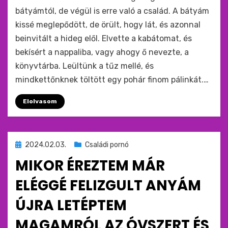
bátyámtól, de végül is erre való a család. A bátyám
kissé meglepődött, de örült, hogy lát, és azonnal
beinvitált a hideg elől. Elvette a kabátomat, és
bekísért a nappaliba, vagy ahogy ő nevezte, a
könyvtárba. Leültünk a tűz mellé, és
mindkettőnknek töltött egy pohár finom pálinkát.…
Elolvasom
Beküldve
2024.02.03.
Családi pornó
ide
MIKOR ÉREZTEM MÁR
:
ELÉGGÉ FELIZGULT ANYÁM
ÚJRA LETÉPTEM
MAGAMRÓL AZ ÓVSZERT ÉS