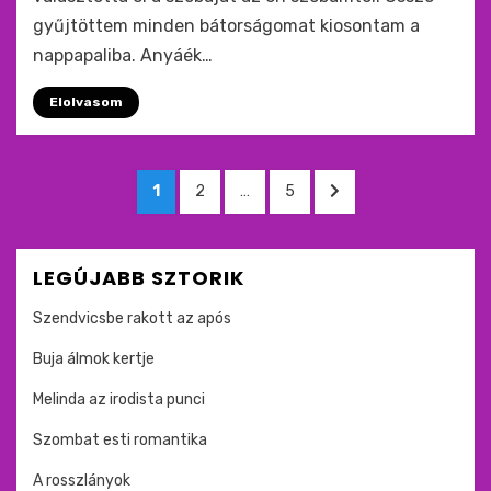
gyűjtöttem minden bátorságomat kiosontam a
nappapaliba. Anyáék…
Elolvasom
Bejegyzések
OLDAL
OLDAL
OLDAL
KÖVETKEZŐ
1
2
…
5
lapozása
OLDAL
LEGÚJABB SZTORIK
Szendvicsbe rakott az após
Buja álmok kertje
Melinda az irodista punci
Szombat esti romantika
A rosszlányok