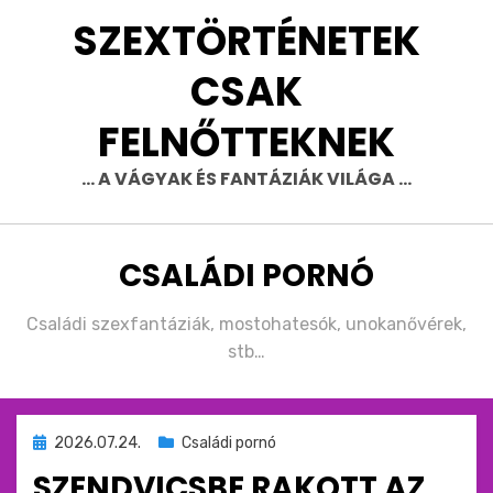
Skip
SZEXTÖRTÉNETEK
to
content
CSAK
FELNŐTTEKNEK
… A VÁGYAK ÉS FANTÁZIÁK VILÁGA …
KATEGÓRIA
:
CSALÁDI PORNÓ
Családi szexfantáziák, mostohatesók, unokanővérek,
stb…
Beküldve
2026.07.24.
Családi pornó
ide
SZENDVICSBE RAKOTT AZ
: