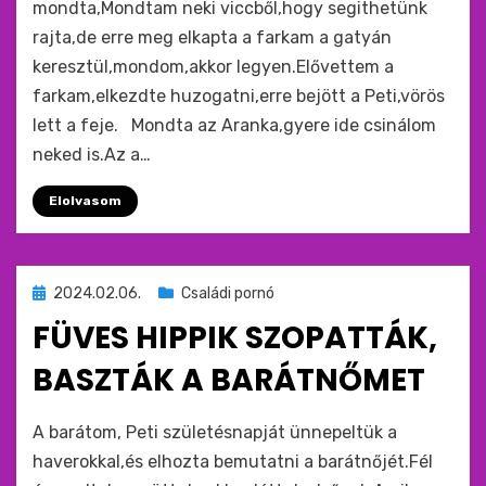
mondta,Mondtam neki viccből,hogy segithetünk
rajta,de erre meg elkapta a farkam a gatyán
keresztül,mondom,akkor legyen.Elővettem a
farkam,elkezdte huzogatni,erre bejött a Peti,vörös
lett a feje. Mondta az Aranka,gyere ide csinálom
neked is.Az a…
Elolvasom
Beküldve
2024.02.06.
Családi pornó
ide
FÜVES HIPPIK SZOPATTÁK,
:
BASZTÁK A BARÁTNŐMET
by
monkey
A barátom, Peti születésnapját ünnepeltük a
haverokkal,és elhozta bemutatni a barátnőjét.Fél