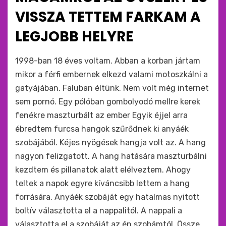
VISSZA TETTEM FARKAM A
LEGJOBB HELYRE
by
monkey
1998-ban 18 éves voltam. Abban a korban jártam
mikor a férfi embernek elkezd valami motoszkálni a
gatyájában. Faluban éltünk. Nem volt még internet
sem pornó. Egy pólóban gombolyodó mellre kerek
fenékre maszturbált az ember Egyik éjjel arra
ébredtem furcsa hangok szűrődnek ki anyáék
szobájából. Kéjes nyögések hangja volt az. A hang
nagyon felizgatott. A hang hatására maszturbálni
kezdtem és pillanatok alatt elélveztem. Ahogy
teltek a napok egyre kíváncsibb lettem a hang
forrására. Anyáék szobáját egy hatalmas nyitott
boltív választotta el a nappalitól. A nappali a
választotta el a szobáját az én szobámtól. Össze