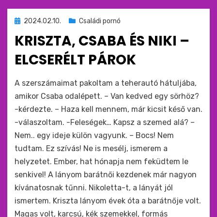
Beküldve
2024.02.10.
Családi pornó
ide
KRISZTA, CSABA ÉS NIKI –
:
ELCSERÉLT PÁROK
by
monkey
A szerszámaimat pakoltam a teherautó hátuljába,
amikor Csaba odalépett. – Van kedved egy sörhöz?
-kérdezte. – Haza kell mennem, már kicsit késő van.
-válaszoltam. -Feleségek… Kapsz a szemed alá? –
Nem.. egy ideje külön vagyunk. – Bocs! Nem
tudtam. Ez szívás! Ne is mesélj, ismerem a
helyzetet. Ember, hat hónapja nem feküdtem le
senkivel! A lányom barátnői kezdenek már nagyon
kívánatosnak tűnni. Nikoletta-t, a lányát jól
ismertem. Kriszta lányom évek óta a barátnője volt.
Magas volt, karcsú, kék szemekkel, formás