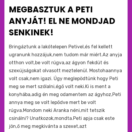
ide
MEGBASZTUK A PETI
:
ANYJÁT! EL NE MONDJAD
SENKINEK!
by
monkey
Bringáztunk a lakótelepen Petivel,és fel kellett
ugranunk hozzájuk,nem tudom már miért.Az anyja
otthon volt,be volt rúgva,az ágyon fekdüt és
szexújságokat olvasott meztelenül. Mostohaannya
volt csak,nem igazi. Úgy meglepödtünk hogy Peti
meg se mert szólalni,égő volt neki.Ki is ment a
konyhába,adig én meg odamentem az ágyhoz,Peti
annya meg se volt lepődve mert be volt
rúgva.Mondom neki Aranka néni,mit tetszik
csinálni? Unatkozok,mondta.Peti apja csak este
jön,ő meg megkivánta a szexet,azt