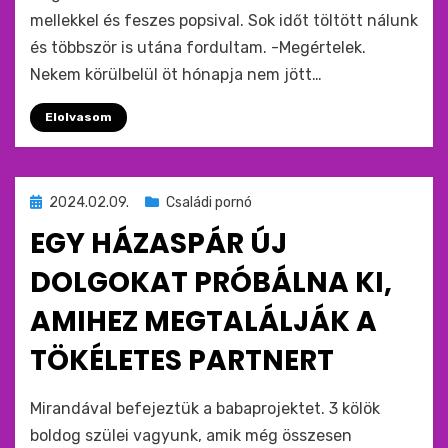
mellekkel és feszes popsival. Sok időt töltött nálunk
és többször is utána fordultam. -Megértelek.
Nekem körülbelül öt hónapja nem jött…
Elolvasom
Beküldve
2024.02.09.
Családi pornó
ide
EGY HÁZASPÁR ÚJ
:
DOLGOKAT PRÓBÁLNA KI,
AMIHEZ MEGTALÁLJÁK A
TÖKÉLETES PARTNERT
by
monkey
Mirandával befejeztük a babaprojektet. 3 kölök
boldog szülei vagyunk, amik még összesen