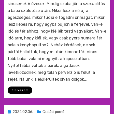
sincsenek 6 évesek. Mindig szóba jön a szexualitás
a baba születése után. Mikor lesz a nő újra
egészséges, mikor tudja elfogadni önmagát, mikor
lesz képes rá, hogy ágyba bújjon a férjével. Van-e
idő és tér ahhoz, hogy kiéljék testi vágyaikat. Van-e
idő arra, hogy kiéljék, vagy csak gyors numera fér
bele a konyhapulton?! Nehéz kérdések, de sok
pártól hallottuk, hogy miután kimondták, nincs
több baba, valami megnyílt a kapcsolatban.
Nyitottabbá váltak a párok, a gátlások
levetkőződnek, még talán perverzió is felüti a
fejét. Nálunk is előkerültek olyan dolgok,…
Elolvasom
Beküldve
2024.02.06.
Családi pornó