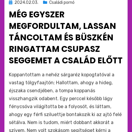
Beküldve
2024.02.03.
Családi pornó
ide
MÉG EGYSZER
:
MEGFORDULTAM, LASSAN
TÁNCOLTAM ÉS BÜSZKÉN
RINGATTAM CSUPASZ
SEGGEMET A CSALÁD ELŐTT
by
monkey
Koppantottam a nehéz sárgaréz kopogtatóval a
vastag tölgyfaajtón; Hallottam, ahogy a hideg,
éjszaka csendjében, a tompa koppanás
visszhangzik odabent. Egy perccel később lágy
fénycsóva világította be a folyosót, és láttam,
ahogy egy férfi sziluettje bontakozik ki az ajtó felé
sétálva. Nem is tudom, miért dobbant akkorát a
szívem. Nem volt szokásom segítséget kérni a