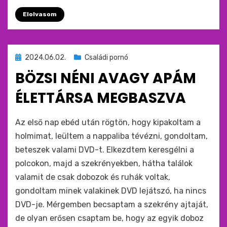
Elolvasom
Beküldve
2024.06.02.
Családi pornó
ide
BÖZSI NÉNI AVAGY APÁM
:
ÉLETTÁRSA MEGBASZVA
by
monkey
Az első nap ebéd után rögtön, hogy kipakoltam a
holmimat, leültem a nappaliba tévézni, gondoltam,
beteszek valami DVD-t. Elkezdtem keresgélni a
polcokon, majd a szekrényekben, hátha találok
valamit de csak dobozok és ruhák voltak,
gondoltam minek valakinek DVD lejátszó, ha nincs
DVD-je. Mérgemben becsaptam a szekrény ajtaját,
de olyan erősen csaptam be, hogy az egyik doboz