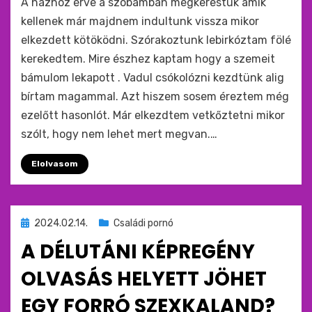
A házhoz érve a szobámban megkerestük amik
kellenek már majdnem indultunk vissza mikor
elkezdett kötöködni. Szórakoztunk lebirkóztam fölé
kerekedtem. Mire észhez kaptam hogy a szemeit
bámulom lekapott . Vadul csókolózni kezdtünk alig
bírtam magammal. Azt hiszem sosem éreztem még
ezelőtt hasonlót. Már elkezdtem vetkőztetni mikor
szólt, hogy nem lehet mert megvan.…
Elolvasom
Beküldve
2024.02.14.
Családi pornó
ide
A DÉLUTÁNI KÉPREGÉNY
:
OLVASÁS HELYETT JÖHET
EGY FORRÓ SZEXKALAND?