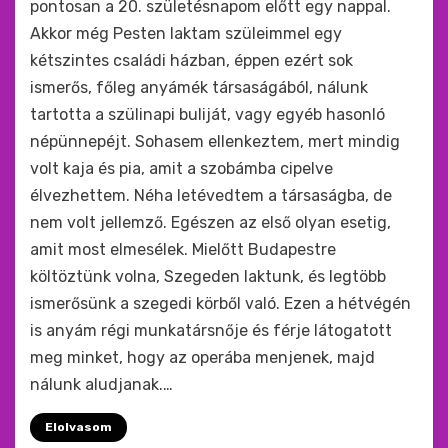
pontosan a 20. születésnapom előtt egy nappal.
Akkor még Pesten laktam szüleimmel egy
kétszintes családi házban, éppen ezért sok
ismerős, főleg anyámék társaságából, nálunk
tartotta a szülinapi buliját, vagy egyéb hasonló
népünnepéjt. Sohasem ellenkeztem, mert mindig
volt kaja és pia, amit a szobámba cipelve
élvezhettem. Néha letévedtem a társaságba, de
nem volt jellemző. Egészen az első olyan esetig,
amit most elmesélek. Mielőtt Budapestre
költöztünk volna, Szegeden laktunk, és legtöbb
ismerősünk a szegedi körből való. Ezen a hétvégén
is anyám régi munkatársnője és férje látogatott
meg minket, hogy az operába menjenek, majd
nálunk aludjanak.…
Elolvasom