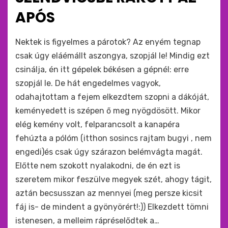
APÓS
by
monkey
Nektek is figyelmes a párotok? Az enyém tegnap
csak úgy eláémállt aszongya, szopjál le! Mindig ezt
csinálja, én itt gépelek békésen a gépnél: erre
szopjál le. De hát engedelmes vagyok,
odahajtottam a fejem elkezdtem szopni a dákóját,
keményedett is szépen ő meg nyögdösött. Mikor
elég kemény volt, felparancsolt a kanapéra
fehúzta a pólóm (itthon sosincs rajtam bugyi , nem
engedi)és csak úgy szárazon belémvágta magát.
Előtte nem szokott nyalakodni, de én ezt is
szeretem mikor feszülve megyek szét, ahogy tágit,
aztán becsusszan az mennyei (meg persze kicsit
fáj is- de mindent a gyönyörért!:)) Elkezdett tömni
istenesen, a melleim rápréselődtek a…