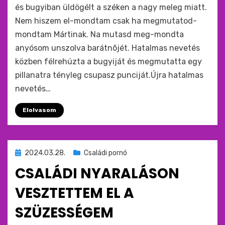
és bugyiban üldögélt a széken a nagy meleg miatt.
Nem hiszem el-mondtam csak ha megmutatod-
mondtam Mártinak. Na mutasd meg-mondta
anyósom unszolva barátnõjét. Hatalmas nevetés
közben félrehúzta a bugyiját és megmutatta egy
pillanatra tényleg csupasz punciját.Újra hatalmas
nevetés…
Elolvasom
Beküldve
2024.03.28.
Családi pornó
ide
CSALÁDI NYARALÁSON
:
VESZTETTEM EL A
SZÜZESSÉGEM