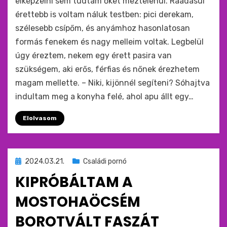
elképzelni sem tudtam őket meztelenül. Ráadásul
érettebb is voltam náluk testben: pici derekam,
szélesebb csípőm, és anyámhoz hasonlatosan
formás fenekem és nagy melleim voltak. Legbelül
úgy éreztem, nekem egy érett pasira van
szükségem, aki erős, férfias és nőnek érezhetem
magam mellette. – Niki, kijönnél segíteni? Sóhajtva
indultam meg a konyha felé, ahol apu állt egy…
Elolvasom
Beküldve
2024.03.21.
Családi pornó
ide
KIPRÓBÁLTAM A
:
MOSTOHAÖCSÉM
BOROTVÁLT FASZÁT