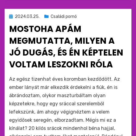
Beküldve
2024.03.25.
Családi pornó
ide
MOSTOHA APÁM
:
MEGMUTATTA, MILYEN A
JÓ DUGÁS, ÉS ÉN KÉPTELEN
VOLTAM LESZOKNI RÓLA
by
monkey
Az egész tizenhat éves koromban kezdődött. Az
ember lányát már elkezdik érdekelni a fiúk, én is
ábrándoztam, olykor maszturbáltam olyan
képzetekre, hogy egy sráccal szerelemből
lefekszünk, ám ahogy végignéztem a velem
egyidősek seregén, elborzadtam. Mégis mi ez a
kínálat? 20 kilós srácok mindenhol béna hajjal,