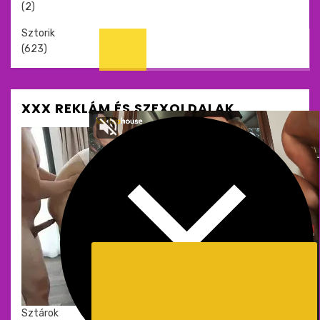
(2)
Sztorik
(623)
XXX REKLÁM ÉS SZEXOLDALAK
Meztelen
Sztárok