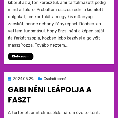
kiborul az ajtón keresztül, ami tartalmazott pedig
mind a földre. Próbáltam összeszedni a kiömlött
dolgokat, amikor találtam egy kis műanyag
zacskót, benne néhány fényképpel. Döbbenten
vettem tudomásul, hogy Erzsi néni a képen saját
fia farkát szopja, közben jobb kezével a golyóit
masszírozza. Tovább néztem…
Elolvasom
Beküldve
2024.05.29.
Családi pornó
ide
GABI NÉNI LEÁPOLJA A
:
FASZT
by
monkey
A történet, amit elmesélek, három éve történt,