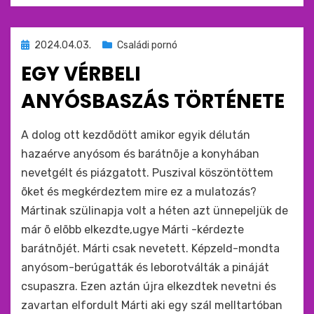
Beküldve
2024.04.03.
Családi pornó
ide
EGY VÉRBELI
:
ANYÓSBASZÁS TÖRTÉNETE
by
monkey
A dolog ott kezdõdött amikor egyik délután
hazaérve anyósom és barátnõje a konyhában
nevetgélt és piázgatott. Puszival köszöntöttem
õket és megkérdeztem mire ez a mulatozás?
Mártinak szülinapja volt a héten azt ünnepeljük de
már õ elõbb elkezdte,ugye Márti -kérdezte
barátnõjét. Márti csak nevetett. Képzeld-mondta
anyósom-berúgatták és leborotválták a pináját
csupaszra. Ezen aztán újra elkezdtek nevetni és
zavartan elfordult Márti aki egy szál melltartóban