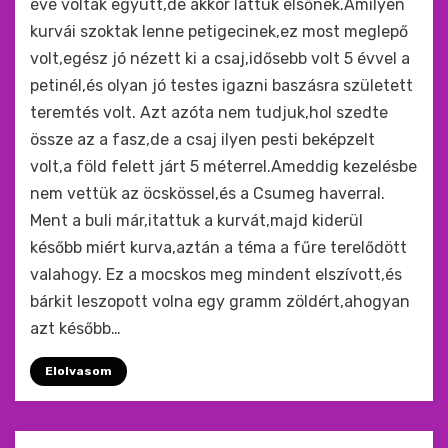
éve voltak együtt,de akkor láttuk elsőnek.Amilyen
kurvái szoktak lenne petigecinek,ez most meglepő
volt,egész jó nézett ki a csaj,idősebb volt 5 évvel a
petinél,és olyan jó testes igazni baszásra született
teremtés volt. Azt azóta nem tudjuk,hol szedte
össze az a fasz,de a csaj ilyen pesti beképzelt
volt,a föld felett járt 5 méterrel.Ameddig kezelésbe
nem vettük az öcskössel,és a Csumeg haverral.
Ment a buli már,itattuk a kurvát,majd kiderül
később miért kurva,aztán a téma a fűre terelődött
valahogy. Ez a mocskos meg mindent elszívott,és
bárkit leszopott volna egy gramm zöldért,ahogyan
azt később…
Elolvasom