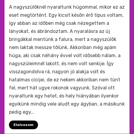
by
monkey
A nagyszülõknél nyaraltunk húgommal, mikor ez az
eset megtörtént. Egy kicsit késõn érõ típus voltam,
így abban az idõben még csak nézegettem a
lányokat, és ábrándoztam. A nyaralásra az új
bringákkal mentünk a falura, mert a nagyszülõk
nem laktak messze tõlünk. Akkoriban még apám
húga, aki csak néhány évvel volt idõsebb nálam, a
nagyszüleimnél lakott, és nem volt senkije. Így
visszagondolva rá, nagyon jó alakja volt és
hatalmas cicijei, de ez nekem akkoriban nem tûnt
fel, mert hát ugye rokonok vagyunk. Szóval ott
nyaraltunk egy hetet, és hely hiányában ilyenkor
egyikünk mindig vele aludt egy ágyban, a másikunk
pedig egy…
Elolvasom