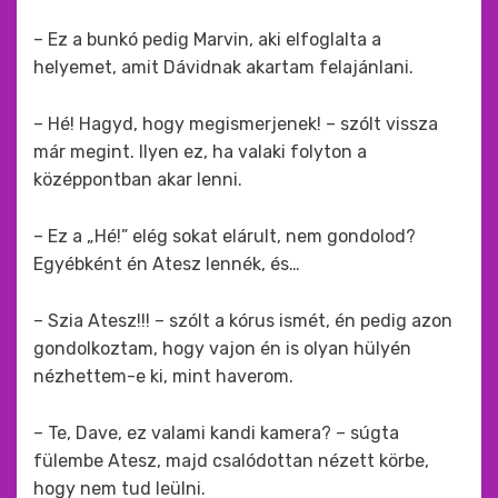
– Ez a bunkó pedig Marvin, aki elfoglalta a
helyemet, amit Dávidnak akartam felajánlani.
– Hé! Hagyd, hogy megismerjenek! – szólt vissza
már megint. Ilyen ez, ha valaki folyton a
középpontban akar lenni.
– Ez a „Hé!” elég sokat elárult, nem gondolod?
Egyébként én Atesz lennék, és…
– Szia Atesz!!! – szólt a kórus ismét, én pedig azon
gondolkoztam, hogy vajon én is olyan hülyén
nézhettem-e ki, mint haverom.
– Te, Dave, ez valami kandi kamera? – súgta
fülembe Atesz, majd csalódottan nézett körbe,
hogy nem tud leülni.