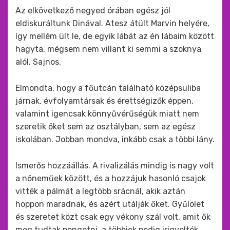
Az elkövetkező negyed órában egész jól
eldiskuráltunk Dinával. Atesz átült Marvin helyére,
így mellém ült le, de egyik lábát az én lábaim között
hagyta, mégsem nem villant ki semmi a szoknya
alól. Sajnos.
Elmondta, hogy a főutcán található középsuliba
járnak, évfolyamtársak és érettségizők éppen,
valamint igencsak könnyűvérűségük miatt nem
szeretik őket sem az osztályban, sem az egész
iskolában. Jobban mondva, inkább csak a többi lány.
Ismerős hozzáállás. A rivalizálás mindig is nagy volt
a nőneműek között, és a hozzájuk hasonló csajok
vitték a pálmát a legtöbb srácnál, akik aztán
hoppon maradnak, és azért utálják őket. Gyűlölet
és szeretet közt csak egy vékony szál volt, amit ők
meg tudtak pengetni, a többiek pedig irigyelték