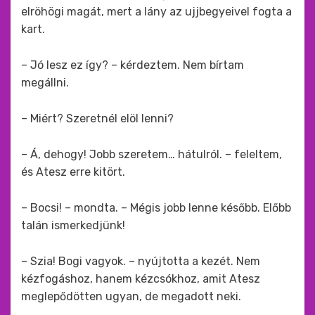
elröhögi magát, mert a lány az ujjbegyeivel fogta a
kart.
– Jó lesz ez így? – kérdeztem. Nem bírtam
megállni.
– Miért? Szeretnél elöl lenni?
– Á, dehogy! Jobb szeretem… hátulról. – feleltem,
és Atesz erre kitört.
– Bocsi! – mondta. – Mégis jobb lenne később. Előbb
talán ismerkedjünk!
– Szia! Bogi vagyok. – nyújtotta a kezét. Nem
kézfogáshoz, hanem kézcsókhoz, amit Atesz
meglepődötten ugyan, de megadott neki.