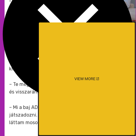
farokra. – tolmácsolt Rita. Mindig azt vettem, aki
éppen beszélt. – Totál leszbik. A T.A.T.U. lányoknak
képzelik magukat, és úgy is csinálnak mindig.
Eddig fel sem tűnt, még hasonlítanak is rájuk,
gondoltam. A nevük mindenképp. Ahogy ott álltam
felettük, és kameráztam, egyszer csak éreztem,
hogy lehúzza valami a nadrágomat, és mire
lenéztem a kamerával, Dina már szájába is vette a
kis Davie-t.
VIEW MORE
– Te mégis micsinálsz? – kérdeztem meglepődve,
és visszarángattam a gatyámat.
– Mi a baj ADIDAS-fiú? Azt hittem, velem akarsz
játszadozni. – mosolygott rám. Akkor először
láttam mosolyt az arcán.