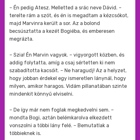
– Én pedig Atesz. Melletted a srác neve Dávid. –
terelte rám a szót, és én is megadtam a kézcsókot,
majd Marvinra került a sor. Az a bolond
becsúsztatta a kezét Bogiéba, és emberesen
megrázta.
– Szia! Én Marvin vagyok. – vigyorgott közben, és
addig folytatta, amíg a csaj sértetten ki nem
szabadította kacsóit. – Ne haragudj! Az a helyzet,
hogy jobban érdekel egy ismeretlen lánynál, hogy
milyen, amikor haragos. Vidám pillanatában szinte
mindenkit könnyű elviselni.
– De így már nem foglak megkedvelni sem. –
mondta Bogi, aztán belémkarolva elkezdett
vonszolni a többi lány felé. – Bemutatlak a
többieknek is.