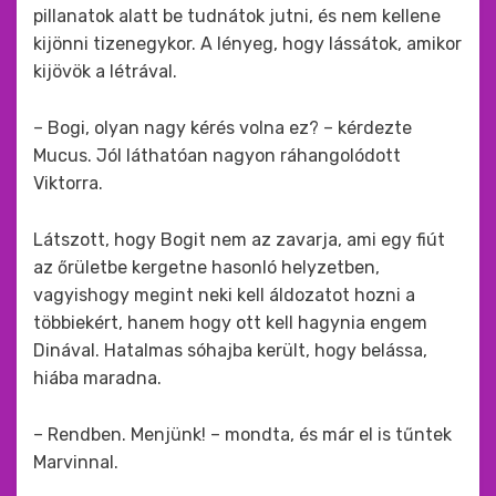
pillanatok alatt be tudnátok jutni, és nem kellene
kijönni tizenegykor. A lényeg, hogy lássátok, amikor
kijövök a létrával.
– Bogi, olyan nagy kérés volna ez? – kérdezte
Mucus. Jól láthatóan nagyon ráhangolódott
Viktorra.
Látszott, hogy Bogit nem az zavarja, ami egy fiút
az őrületbe kergetne hasonló helyzetben,
vagyishogy megint neki kell áldozatot hozni a
többiekért, hanem hogy ott kell hagynia engem
Dinával. Hatalmas sóhajba került, hogy belássa,
hiába maradna.
– Rendben. Menjünk! – mondta, és már el is tűntek
Marvinnal.