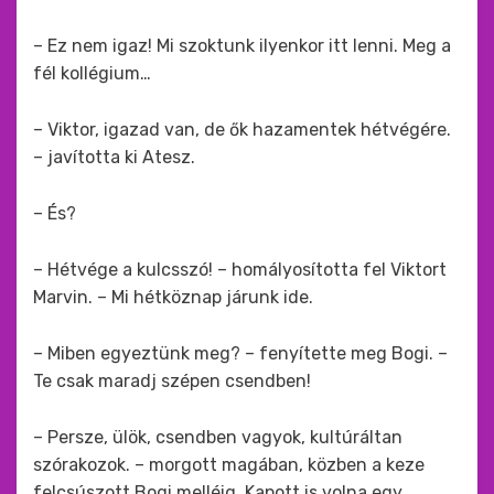
– Ez nem igaz! Mi szoktunk ilyenkor itt lenni. Meg a
fél kollégium…
– Viktor, igazad van, de ők hazamentek hétvégére.
– javította ki Atesz.
– És?
– Hétvége a kulcsszó! – homályosította fel Viktort
Marvin. – Mi hétköznap járunk ide.
– Miben egyeztünk meg? – fenyítette meg Bogi. –
Te csak maradj szépen csendben!
– Persze, ülök, csendben vagyok, kultúráltan
szórakozok. – morgott magában, közben a keze
felcsúszott Bogi melléig. Kapott is volna egy