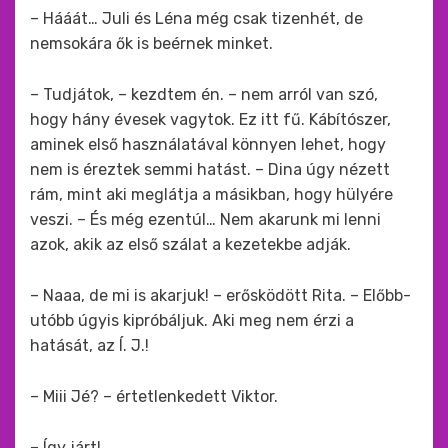
– Hááát… Juli és Léna még csak tizenhét, de
nemsokára ők is beérnek minket.
– Tudjátok, – kezdtem én. – nem arról van szó,
hogy hány évesek vagytok. Ez itt fű. Kábítószer,
aminek első használatával könnyen lehet, hogy
nem is éreztek semmi hatást. – Dina úgy nézett
rám, mint aki meglátja a másikban, hogy hülyére
veszi. – És még ezentúl… Nem akarunk mi lenni
azok, akik az első szálat a kezetekbe adják.
– Naaa, de mi is akarjuk! – erősködött Rita. – Előbb-
utóbb úgyis kipróbáljuk. Aki meg nem érzi a
hatását, az Í. J.!
– Miii Jé? – értetlenkedett Viktor.
– Így járt!