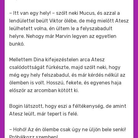
– Itt van egy hely! – szólt neki Mucus, és azzal a
lendülettel beült Viktor ölébe, de még mielőtt Atesz
leülhetett volna, én ültem le a felyszabadult
helyre. Nehogy már Marvin legyen az egyetlen
bunkó.
Mellettem Dina kifejezéstelen arca Atesz
csalódottságát fürkészte, majd szólt neki, hogy
még egy hely felszabadul, és már kérdés nélkül az
ölemben is volt. Hosszú, fekete, és egyenes haja
először az arcomban kötött ki.
Bogin látszott, hogy eszi a féltékenység, de amint
Atesz leült, már tepert is felé.
– Hohó! Az én ölembe csak úgy ne üljön bele senki!
Próbálkozz szemben!