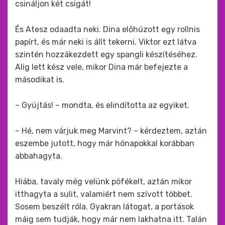
csináljon két csigát!
És Atesz odaadta neki. Dina előhúzott egy rollnis
papírt, és már neki is állt tekerni. Viktor ezt látva
szintén hozzákezdett egy spangli készítéséhez.
Alig lett kész vele, mikor Dina már befejezte a
másodikat is.
– Gyújtás! – mondta, és elindította az egyiket.
– Hé, nem várjuk meg Marvint? – kérdeztem, aztán
eszembe jutott, hogy már hónapokkal korábban
abbahagyta.
Hiába, tavaly még velünk pöfékelt, aztán mikor
itthagyta a sulit, valamiért nem szívott többet.
Sosem beszélt róla. Gyakran látogat, a portások
máig sem tudják, hogy már nem lakhatna itt. Talán