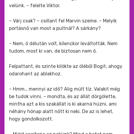
velünk. – felelte Viktor.
– Várj csak? – csillant fel Marvin szeme. – Melyik
portásnő van most a pultnál? A sárkány?
– Nem, ő délután volt, kilenckor leváltották. Nem
tudom, most ki van, de biztosan nem ő.
Felpattant, és szinte kilökte az öléből Bogit, ahogy
odarohant az ablakhoz.
– Hmm… mennyi az idő? Alig múlt tíz. Valakit még
be tudok vinni. – mondta, és az állát dörgölette,
mintha azt a kis szakállát is ki akarná húzni, ami
néhány hónap alatt nőtt ki neki. De az is lehet,
hogy gondolkozott.