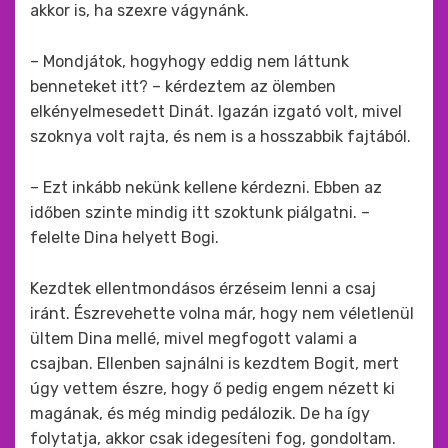
akkor is, ha szexre vágynánk.
– Mondjátok, hogyhogy eddig nem láttunk
benneteket itt? – kérdeztem az ölemben
elkényelmesedett Dinát. Igazán izgató volt, mivel
szoknya volt rajta, és nem is a hosszabbik fajtából.
– Ezt inkább nekünk kellene kérdezni. Ebben az
időben szinte mindig itt szoktunk piálgatni. –
felelte Dina helyett Bogi.
Kezdtek ellentmondásos érzéseim lenni a csaj
iránt. Észrevehette volna már, hogy nem véletlenül
ültem Dina mellé, mivel megfogott valami a
csajban. Ellenben sajnálni is kezdtem Bogit, mert
úgy vettem észre, hogy ő pedig engem nézett ki
magának, és még mindig pedálozik. De ha így
folytatja, akkor csak idegesíteni fog, gondoltam.