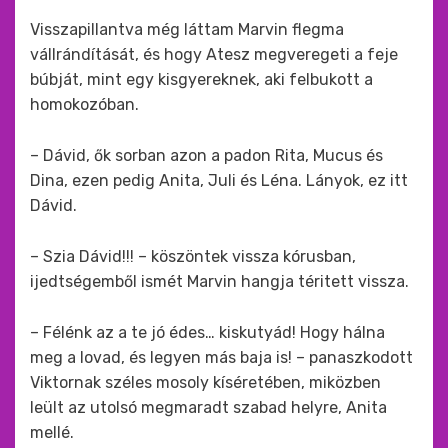
Visszapillantva még láttam Marvin flegma
vállrándítását, és hogy Atesz megveregeti a feje
búbját, mint egy kisgyereknek, aki felbukott a
homokozóban.
– Dávid, ők sorban azon a padon Rita, Mucus és
Dina, ezen pedig Anita, Juli és Léna. Lányok, ez itt
Dávid.
– Szia Dávid!!! – köszöntek vissza kórusban,
ijedtségemből ismét Marvin hangja téritett vissza.
– Félénk az a te jó édes… kiskutyád! Hogy hálna
meg a lovad, és legyen más baja is! – panaszkodott
Viktornak széles mosoly kíséretében, miközben
leült az utolsó megmaradt szabad helyre, Anita
mellé.