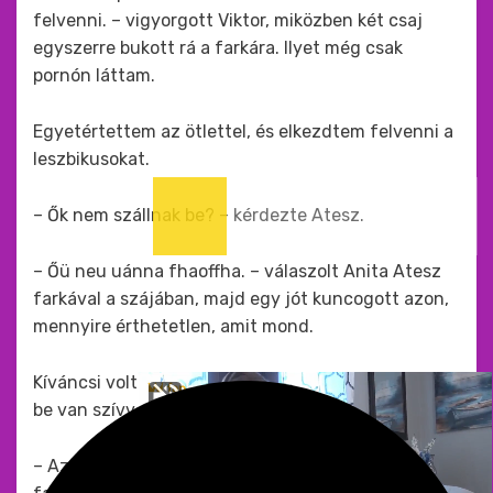
felvenni. – vigyorgott Viktor, miközben két csaj
egyszerre bukott rá a farkára. Ilyet még csak
pornón láttam.
Egyetértettem az ötlettel, és elkezdtem felvenni a
leszbikusokat.
– Ők nem szállnak be? – kérdezte Atesz.
– Őü neu uánna fhaoffha. – válaszolt Anita Atesz
farkával a szájában, majd egy jót kuncogott azon,
mennyire érthetetlen, amit mond.
Kíváncsi voltam, hogy csak úgy viselkedik, mint aki
be van szívva, vagy tényleg megvan a hatása is.
– Azt hiszem azt mondta, hogy ők nem vágynak