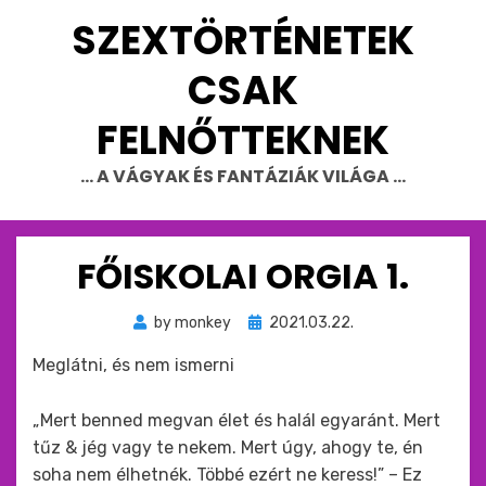
Skip
SZEXTÖRTÉNETEK
to
content
CSAK
FELNŐTTEKNEK
… A VÁGYAK ÉS FANTÁZIÁK VILÁGA …
FŐISKOLAI ORGIA 1.
Beküldve
by
monkey
2021.03.22.
ide
Meglátni, és nem ismerni
:
„Mert benned megvan élet és halál egyaránt. Mert
tűz & jég vagy te nekem. Mert úgy, ahogy te, én
soha nem élhetnék. Többé ezért ne keress!” – Ez