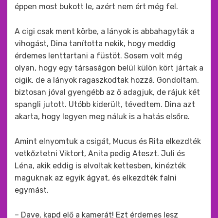
éppen most bukott le, azért nem ért még fel.
A cigi csak ment körbe, a lányok is abbahagyták a
vihogást, Dina tanította nekik, hogy meddig
érdemes lenttartani a füstöt. Sosem volt még
olyan, hogy egy társaságon belül külön kört jártak a
cigik, de a lányok ragaszkodtak hozzá. Gondoltam,
biztosan jóval gyengébb az ő adagjuk, de rájuk két
spangli jutott. Utóbb kiderült, tévedtem. Dina azt
akarta, hogy legyen meg náluk is a hatás elsőre.
Amint elnyomtuk a csigát, Mucus és Rita elkezdték
vetkőztetni Viktort, Anita pedig Ateszt. Juli és
Léna, akik eddig is elvoltak kettesben, kinézték
maguknak az egyik ágyat, és elkezdték falni
egymást.
– Dave, kapd elő a kamerát! Ezt érdemes lesz