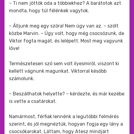
– Ti nem jöttök oda a többiekhez? A barátotok azt
mondta, hogy túl félénkek vagytok.
– Álljunk meg egy szóra! Nem úgy van az. – szólt
közbe Marvin. – Úgy volt, hogy még csocsózunk, de
Viktor fogta magát, és lelépett. Most meg vagyunk
lőve!
Természetesen szó sem volt ilyesmiről, viszont ki
kellett vágnunk magunkat. Viktorral később
számolunk.
– Beszállhatok helyette? – kérdezte, és már kezébe
is vette a csatárokat.
Namármost, férfiak lennénk a legutóbbi felmérés
szerint, és jól megnéztük, hogyan fogja egy lány a
csocsókarokat. Láttam, hogy Atesz mindjárt