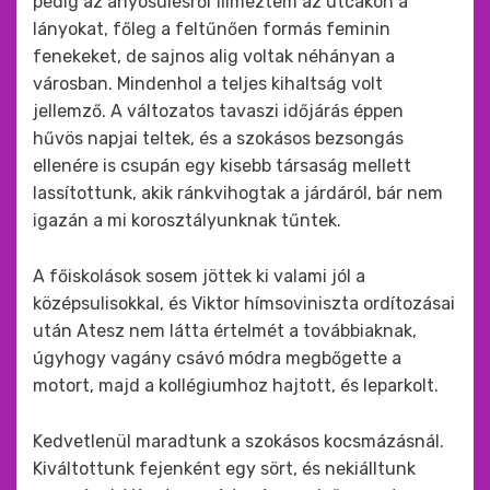
pedig az anyósülésről filmeztem az utcákon a
lányokat, főleg a feltűnően formás feminin
fenekeket, de sajnos alig voltak néhányan a
városban. Mindenhol a teljes kihaltság volt
jellemző. A változatos tavaszi időjárás éppen
hűvös napjai teltek, és a szokásos bezsongás
ellenére is csupán egy kisebb társaság mellett
lassítottunk, akik ránkvihogtak a járdáról, bár nem
igazán a mi korosztályunknak tűntek.
A főiskolások sosem jöttek ki valami jól a
középsulisokkal, és Viktor hímsoviniszta ordítozásai
után Atesz nem látta értelmét a továbbiaknak,
úgyhogy vagány csávó módra megbőgette a
motort, majd a kollégiumhoz hajtott, és leparkolt.
Kedvetlenül maradtunk a szokásos kocsmázásnál.
Kiváltottunk fejenként egy sört, és nekiálltunk