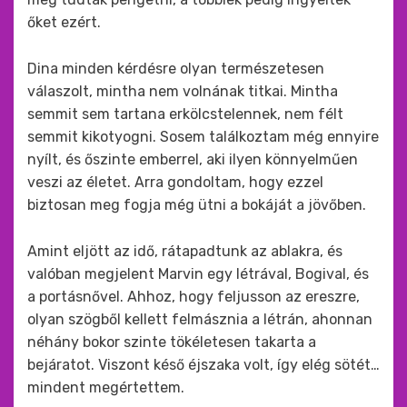
őket ezért.
Dina minden kérdésre olyan természetesen
válaszolt, mintha nem volnának titkai. Mintha
semmit sem tartana erkölcstelennek, nem félt
semmit kikotyogni. Sosem találkoztam még ennyire
nyílt, és őszinte emberrel, aki ilyen könnyelműen
veszi az életet. Arra gondoltam, hogy ezzel
biztosan meg fogja még ütni a bokáját a jövőben.
Amint eljött az idő, rátapadtunk az ablakra, és
valóban megjelent Marvin egy létrával, Bogival, és
a portásnővel. Ahhoz, hogy feljusson az ereszre,
olyan szögből kellett felmásznia a létrán, ahonnan
néhány bokor szinte tökéletesen takarta a
bejáratot. Viszont késő éjszaka volt, így elég sötét…
mindent megértettem.