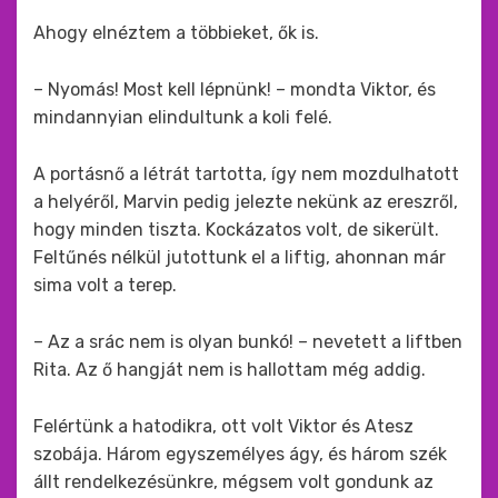
Ahogy elnéztem a többieket, ők is.
– Nyomás! Most kell lépnünk! – mondta Viktor, és
mindannyian elindultunk a koli felé.
A portásnő a létrát tartotta, így nem mozdulhatott
a helyéről, Marvin pedig jelezte nekünk az ereszről,
hogy minden tiszta. Kockázatos volt, de sikerült.
Feltűnés nélkül jutottunk el a liftig, ahonnan már
sima volt a terep.
– Az a srác nem is olyan bunkó! – nevetett a liftben
Rita. Az ő hangját nem is hallottam még addig.
Felértünk a hatodikra, ott volt Viktor és Atesz
szobája. Három egyszemélyes ágy, és három szék
állt rendelkezésünkre, mégsem volt gondunk az