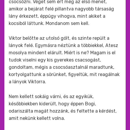
csocsózni. Véget sem ért még az első menet,
amikor a bejárat felé pillantva nagyobb társaság
lány érkezett, éppúgy vihogva, mint akiket a
kocsiból láttunk. Mondanom sem kell.
Viktor belőtte az utolsó gólt, és szinte repült a
lányok felé. Egymásra néztünk a többiekkel, Atesz
mosolya mindent elárult. Miért is ne? Magam is el
tudok viselni egy kis gyerekes csacsogást,
gondoltam, mégis a csocsóasztalnál maradtunk,
kortyolgattunk a sörünket, figyeltük, mit reagálnak
a lányok Viktorra.
Nem kellett sokáig várni, és az egyikük,
későbbiekben kiderült, hogy éppen Bogi,
odariszálta magát hozzánk, és feltette a kérdést,
amit nekünk kellett volna.