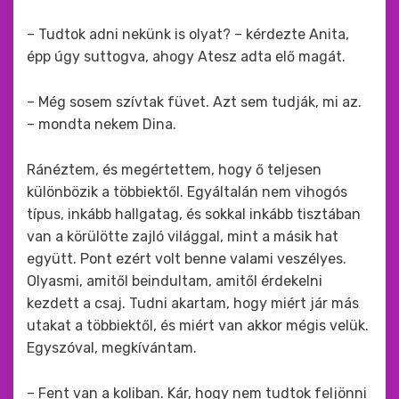
– Tudtok adni nekünk is olyat? – kérdezte Anita,
épp úgy suttogva, ahogy Atesz adta elő magát.
– Még sosem szívtak füvet. Azt sem tudják, mi az.
– mondta nekem Dina.
Ránéztem, és megértettem, hogy ő teljesen
különbözik a többiektől. Egyáltalán nem vihogós
típus, inkább hallgatag, és sokkal inkább tisztában
van a körülötte zajló világgal, mint a másik hat
együtt. Pont ezért volt benne valami veszélyes.
Olyasmi, amitől beindultam, amitől érdekelni
kezdett a csaj. Tudni akartam, hogy miért jár más
utakat a többiektől, és miért van akkor mégis velük.
Egyszóval, megkívántam.
– Fent van a koliban. Kár, hogy nem tudtok feljönni