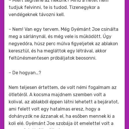
– Miért segítene az nekünk? Mind a hetet nem
tudjuk felvinni, te is tudod. Tizenegykor a
vendégeknek távozni kell.
– Nem! Van egy tervem. Még Gyémánt Joe csinálta
meg a sárlánynál, és még vele is működött. Úgy
negyedóra, húsz perc múlva figyeljetek az ablakon
keresztül, és ha megláttok egy létrával, akkor
feltűnésmentesen próbáljatok beosonni.
– De hogyan…?
Nem teljesen értettem, de volt némi fogalmam az
ötletéről. A kocsma majdnem szemben volt a
kolival, az ablakból éppen látni lehetett a bejáratot,
ami felett volt egy hatalmas eresz, hogy a
dohányzók ne ázzanak el, ha esőben mennek ki a
koli elé. Gyémánt Joe szobája öt emelettel volt a