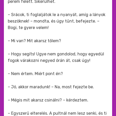
perem felett. Sikerülhet.
– Srácok, ti foglaljátok le a nyanyát, amíg a lányok
beszöknek! – mondta, és úgy tűnt, befejezte. –
Bogi, te gyere velem!
– Mi van? Mit akarsz tőlem?
– Hogy segíts! Ugye nem gondolod, hogy egyedül
fogok várakozni negyed órán át, csak úgy!
– Nem értem. Miért pont én?
– Jó, akkor maradunk! – Na, most fejezte be.
– Mégis mit akarsz csinálni? – kérdeztem.
– Egyszerű elterelés. A pultnál nem lesz senki, és ti