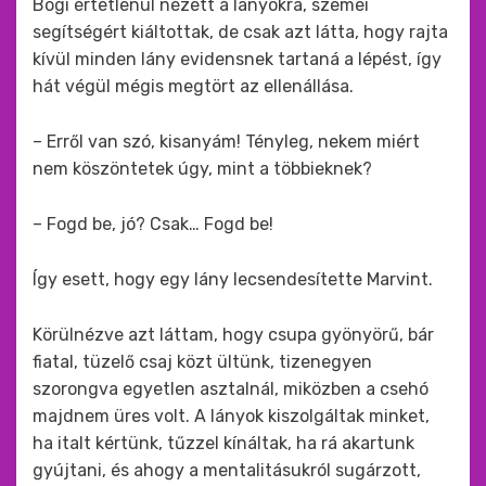
Bogi értetlenül nézett a lányokra, szemei
segítségért kiáltottak, de csak azt látta, hogy rajta
kívül minden lány evidensnek tartaná a lépést, így
hát végül mégis megtört az ellenállása.
– Erről van szó, kisanyám! Tényleg, nekem miért
nem köszöntetek úgy, mint a többieknek?
– Fogd be, jó? Csak… Fogd be!
Így esett, hogy egy lány lecsendesítette Marvint.
Körülnézve azt láttam, hogy csupa gyönyörű, bár
fiatal, tüzelő csaj közt ültünk, tizenegyen
szorongva egyetlen asztalnál, miközben a csehó
majdnem üres volt. A lányok kiszolgáltak minket,
ha italt kértünk, tűzzel kínáltak, ha rá akartunk
gyújtani, és ahogy a mentalitásukról sugárzott,