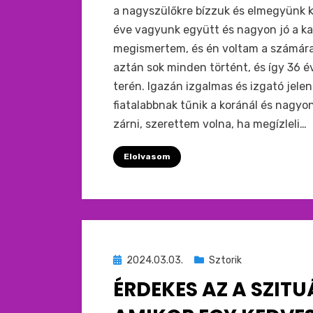
a nagyszülőkre bízzuk és elmegyünk k
éve vagyunk együtt és nagyon jó a ka
megismertem, és én voltam a számára a
aztán sok minden történt, és így 36
terén. Igazán izgalmas és izgató jele
fiatalabbnak tűnik a koránál és nagyo
zárni, szerettem volna, ha megízleli…
Elolvasom
Beküldve
2024.03.03.
Sztorik
ide
ÉRDEKES AZ A SZITU
: