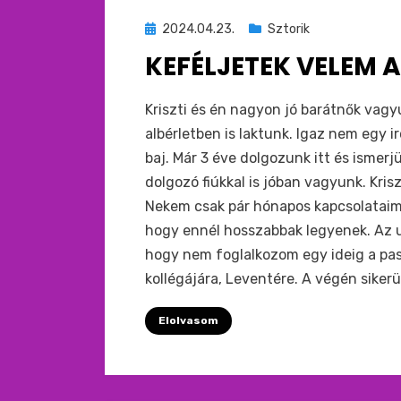
Beküldve
2024.04.23.
Sztorik
ide
KEFÉLJETEK VELEM
:
by
monkey
Kriszti és én nagyon jó barátnők vag
albérletben is laktunk. Igaz nem egy 
baj. Már 3 éve dolgozunk itt és ismer
dolgozó fiúkkal is jóban vagyunk. Kri
Nekem csak pár hónapos kapcsolataim
hogy ennél hosszabbak legyenek. Az ut
hogy nem foglalkozom egy ideig a pasik
kollégájára, Leventére. A végén sikerü
Elolvasom