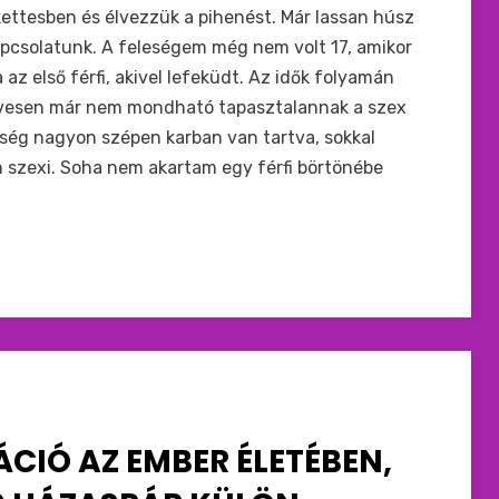
ettesben és élvezzük a pihenést. Már lassan húsz
pcsolatunk. A feleségem még nem volt 17, amikor
z első férfi, akivel lefeküdt. Az idők folyamán
 évesen már nem mondható tapasztalannak a szex
nség nagyon szépen karban van tartva, sokkal
n szexi. Soha nem akartam egy férfi börtönébe
ÁCIÓ AZ EMBER ÉLETÉBEN,