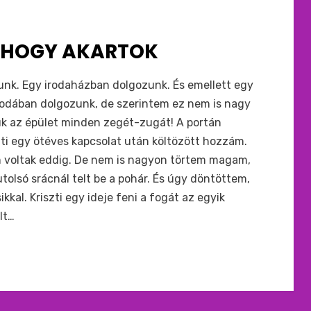
 AHOGY AKARTOK
yunk. Egy irodaházban dolgozunk. És emellett egy
irodában dolgozunk, de szerintem ez nem is nagy
jük az épület minden zegét-zugát! A portán
szti egy ötéves kapcsolat után költözött hozzám.
 voltak eddig. De nem is nagyon törtem magam,
olsó srácnál telt be a pohár. És úgy döntöttem,
kal. Kriszti egy ideje feni a fogát az egyik
lt…