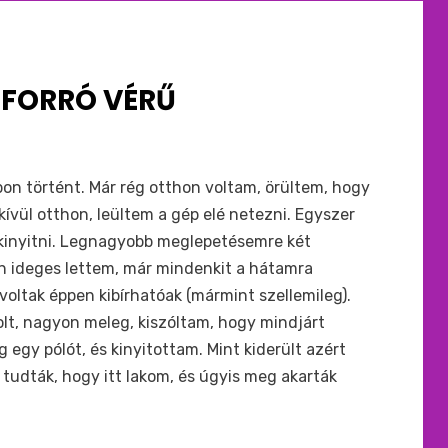
 FORRÓ VÉRŰ
apon történt. Már rég otthon voltam, örültem, hogy
kívül otthon, leültem a gép elé netezni. Egyszer
 kinyitni. Legnagyobb meglepetésemre két
n ideges lettem, már mindenkit a hátamra
voltak éppen kibírhatóak (mármint szellemileg).
olt, nagyon meleg, kiszóltam, hogy mindjárt
egy pólót, és kinyitottam. Mint kiderült azért
, tudták, hogy itt lakom, és úgyis meg akarták