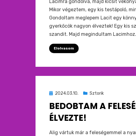
Lacimra gondolva, majd kicsit vékon
Mikor végeztem, egy kis testápoló, mi
Gondoltam meglepem Lacit egy könnyű
gyerkőcök nagyon élveztek! Egy kis s
szandit. Majd megindultam Lacimhoz. I
Elolvasom
Beküldve
2024.03.10.
Sztorik
ide
BEDOBTAM A FELESÉ
:
ÉLVEZTE!
by
monkey
Alig vártuk már a feleségemmel a nyar