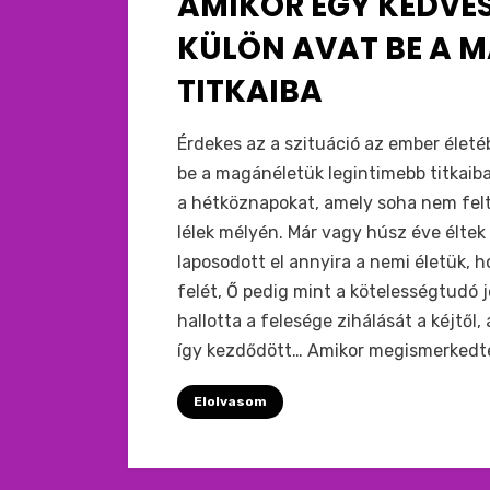
AMIKOR EGY KEDVE
KÜLÖN AVAT BE A 
TITKAIBA
by
monkey
Érdekes az a szituáció az ember élet
be a magánéletük legintimebb titkaiba
a hétköznapokat, amely soha nem felt
lélek mélyén. Már vagy húsz éve élte
laposodott el annyira a nemi életük, 
felét, Ő pedig mint a kötelességtudó 
hallotta a felesége zihálását a kéjtől
így kezdődött… Amikor megismerkedtek
Elolvasom