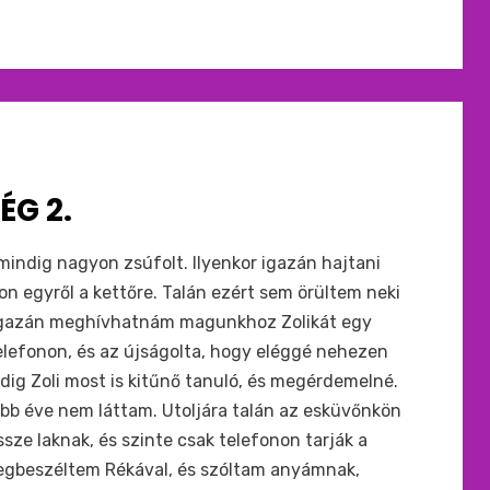
ÉG 2.
 mindig nagyon zsúfolt. Ilyenkor igazán hajtani
son egyről a kettőre. Talán ezért sem örültem neki
 igazán meghívhatnám magunkhoz Zolikát egy
telefonon, és az újságolta, hogy eléggé nehezen
edig Zoli most is kitűnő tanuló, és megérdemelné.
bb éve nem láttam. Utoljára talán az esküvőnkön
sze laknak, és szinte csak telefonon tarják a
Megbeszéltem Rékával, és szóltam anyámnak,