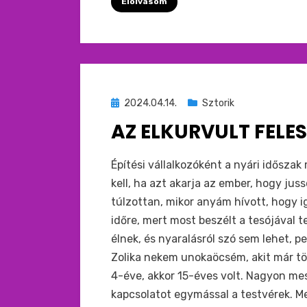
Elolvasom
Beküldve
2024.04.14.
Sztorik
ide
AZ ELKURVULT FELES
:
by
monkey
Építési vállalkozóként a nyári időszak
kell, ha azt akarja az ember, hogy jus
túlzottan, mikor anyám hívott, hogy
időre, mert most beszélt a tesójával 
élnek, és nyaralásról szó sem lehet, p
Zolika nekem unokaöcsém, akit már tö
4-éve, akkor 15-éves volt. Nagyon mes
kapcsolatot egymással a testvérek. 