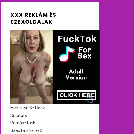
XXX REKLÁM ÉS
SZEXOLDALAK
Meztelen Sztárok
Ducitárs
Pornósztorik
Szextárs kereső