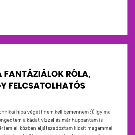
 FANTÁZIÁLOK RÓLA,
Y FELCSATOLHATÓS
chnikai hiba végett nem kell bemennem :)) így ma
engedtem a kádat vízzel és már huppantam is
 értem el, közben eljátszadoztam kicsit magammal