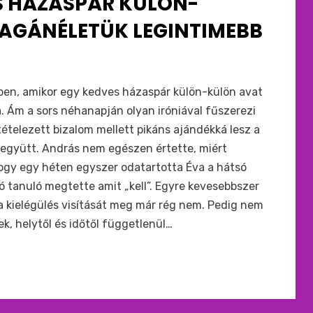
S HÁZASPÁR KÜLÖN-
MAGÁNÉLETÜK LEGINTIMEBB
ében, amikor egy kedves házaspár külön-külön avat
. Ám a sors néhanapján olyan iróniával fűszerezi
ételezett bizalom mellett pikáns ajándékká lesz a
k együtt. András nem egészen értette, miért
hogy egy héten egyszer odatartotta Éva a hátsó
jó tanuló megtette amit „kell”. Egyre kevesebbszer
, a kielégülés visítását meg már rég nem. Pedig nem
, helytől és időtől függetlenül…