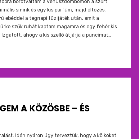
yabbra borotváltam a vénuszdombomon a szőrt.
nimális smink és egy kis parfüm, majd öltözés.
 ebéddel a tegnapi tűzijáték után, amit a
zürke szűk ruhát kaptam magamra és egy fehér kis
zgatott, ahogy a kis szellő átjárja a puncimat…
GEM A KÖZÖSBE – ÉS
alást. Idén nyáron úgy terveztük, hogy a kölköket