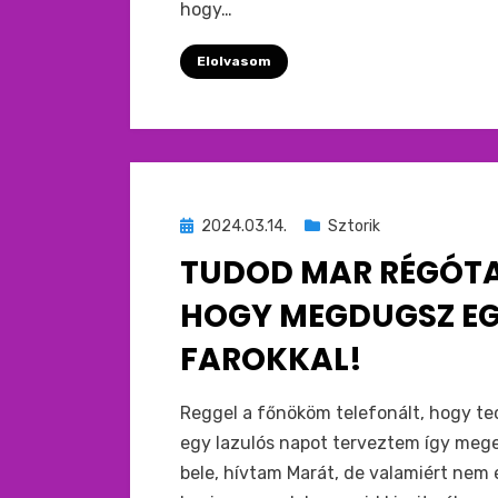
hogy…
Elolvasom
Beküldve
2024.03.14.
Sztorik
ide
TUDOD MAR RÉGÓTA
:
HOGY MEGDUGSZ EG
FAROKKAL!
by
monkey
Reggel a főnököm telefonált, hogy te
egy lazulós napot terveztem így meg
bele, hívtam Marát, de valamiért nem