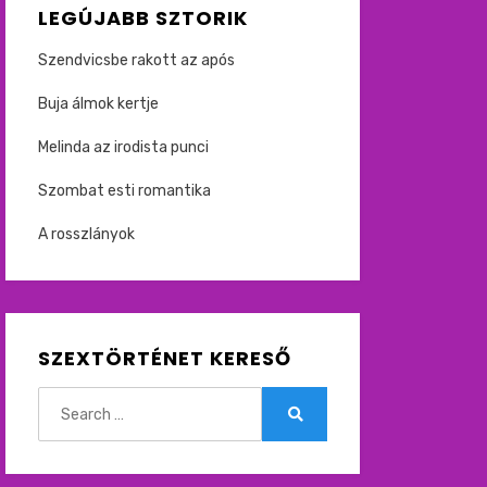
LEGÚJABB SZTORIK
Szendvicsbe rakott az após
Buja álmok kertje
Melinda az irodista punci
Szombat esti romantika
A rosszlányok
SZEXTÖRTÉNET KERESŐ
Search
for:
Search