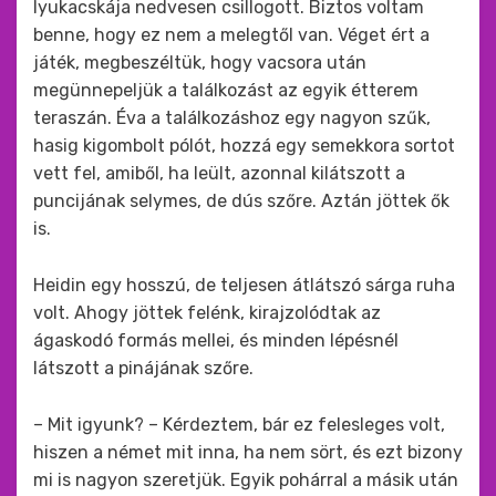
lyukacskája nedvesen csillogott. Biztos voltam
benne, hogy ez nem a melegtől van. Véget ért a
játék, megbeszéltük, hogy vacsora után
megünnepeljük a találkozást az egyik étterem
teraszán. Éva a találkozáshoz egy nagyon szűk,
hasig kigombolt pólót, hozzá egy semekkora sortot
vett fel, amiből, ha leült, azonnal kilátszott a
puncijának selymes, de dús szőre. Aztán jöttek ők
is.
Heidin egy hosszú, de teljesen átlátszó sárga ruha
volt. Ahogy jöttek felénk, kirajzolódtak az
ágaskodó formás mellei, és minden lépésnél
látszott a pinájának szőre.
– Mit igyunk? – Kérdeztem, bár ez felesleges volt,
hiszen a német mit inna, ha nem sört, és ezt bizony
mi is nagyon szeretjük. Egyik pohárral a másik után