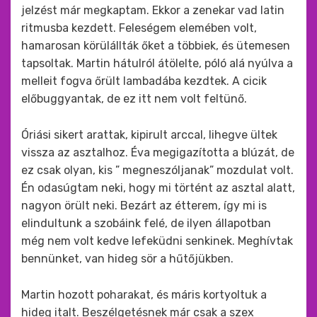
jelzést már megkaptam. Ekkor a zenekar vad latin
ritmusba kezdett. Feleségem elemében volt,
hamarosan körülállták őket a többiek, és ütemesen
tapsoltak. Martin hátulról átölelte, póló alá nyúlva a
melleit fogva őrült lambadába kezdtek. A cicik
előbuggyantak, de ez itt nem volt feltünő.
Óriási sikert arattak, kipirult arccal, lihegve ültek
vissza az asztalhoz. Éva megigazította a blúzát, de
ez csak olyan, kis ” megneszóljanak” mozdulat volt.
Én odasúgtam neki, hogy mi történt az asztal alatt,
nagyon örült neki. Bezárt az étterem, így mi is
elindultunk a szobáink felé, de ilyen állapotban
még nem volt kedve lefeküdni senkinek. Meghívtak
bennünket, van hideg sör a hűtőjükben.
Martin hozott poharakat, és máris kortyoltuk a
hideg italt. Beszélgetésnek már csak a szex