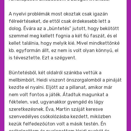
A nyelvi problémák most okoztak csak igazán
félreértéseket, de ettől csak érdekesebb lett a
dolog. Évára az a „büntetés” jutott, hogy bekötött
szemmel meg kellett fognia a két fiú faszát, és el
kellet találnia, hogy melyik kié. Mivel mindkettőnké
kb. egyformán állt, ez nem is volt olyan könnyű, el
is tévesztette. Ezt a szégyent.
Büntetésből, két oldalról szánkba vettük a
mellbimbóit, Heidi viszont önszorgalomból a pináját
kezdte el nyalni. Eljött az a pillanat, amikor már
nem volt fontos a játék. Átadtuk magunkat a
féktelen, vad, ugyanakkor gyengéd és lágy
szeretkezésnek. Éva, Martin száját keresve
szenvedélyes csókolózásba kezdett, miközben
kezük felfedezőúton volt a másik testén. Én