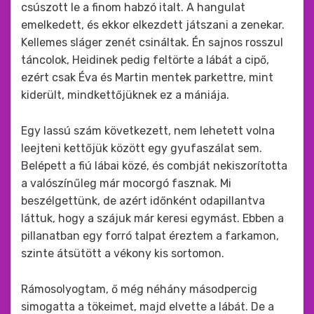
csúszott le a finom habzó italt. A hangulat
emelkedett, és ekkor elkezdett játszani a zenekar.
Kellemes sláger zenét csináltak. Én sajnos rosszul
táncolok, Heidinek pedig feltörte a lábát a cipő,
ezért csak Éva és Martin mentek parkettre, mint
kiderült, mindkettőjüknek ez a mániája.
Egy lassú szám következett, nem lehetett volna
leejteni kettőjük között egy gyufaszálat sem.
Belépett a fiú lábai közé, és combját nekiszorította
a valószínűleg már mocorgó fasznak. Mi
beszélgettünk, de azért időnként odapillantva
láttuk, hogy a szájuk már keresi egymást. Ebben a
pillanatban egy forró talpat éreztem a farkamon,
szinte átsütött a vékony kis sortomon.
Rámosolyogtam, ő még néhány másodpercig
simogatta a tökeimet, majd elvette a lábát. De a