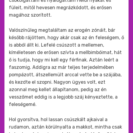
csókolgattam és nyalogattam Heidi nyakát és
füleit, mitől hevesen megrázkódott, és erősen
magához szorított.
Valószínűleg megtaláltam az erogén zónáit, bár
később rájöttem, hogy akár csak az én feleségem, ő
is abból állt ki. Lefelé csúszott a mellemen,
kíméletesen de erősen szívta a mellbimbóimat, hát
ő is tudja, hogy mi kell egy férfinak. Aztán leért a
faszomig. Addigra az már teljes terjedelmében
pompázott, átszellemült arccal vette be a szájába,
és kezdte el szopni. Nagyon ügyes volt, ezt
azonnal meg kellet állapítanom, pedig az én
vesszőmet eddig is a legjobb száj kényeztette, a
feleségemé.
Hol gyorsítva, hol lassan csúszkált ajkaival a
rudamon, aztán körülnyalta a makkot, mintha csak