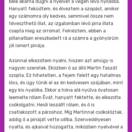
bele akarná dugni a nyelvét a végén lévő nyílásba.
Hanyatt feküdtem, és élveztem a szopást, amikor
egy számomra oly kedves, semmivel össze nem
téveszthető illat, az izgalomban lévő pina illata
csapta meg az orromat. Felnéztem, ebben a
pillanatban ereszkedett rá a számra a gyönyörűm
jól ismert pinája.
Azonnal elkezdtem nyalni, hiszen azt amúgy is
nagyon szeretek. Eközben ő az álló Martin faszát
szopta. Ez hihetetlen, a fejem felett egy hatalmas
lőcs, és úgy tűnik el az én kedvesem szájában, mint
egy kis nyalóka. Ekkor a hóna alá nyúlva óvatosan
leemelte rólam Évát, hanyatt fektette, és elkezdte
csókolgatni. Heidi leszállt rólam, és ő is
csatlakozott a pároshoz. Míg Martinnal csókolóztak,
addig ő a pináját vette célba. Szenvedélyesen
nyalta, és ajkaival húzogatta, miközben nyelvével a