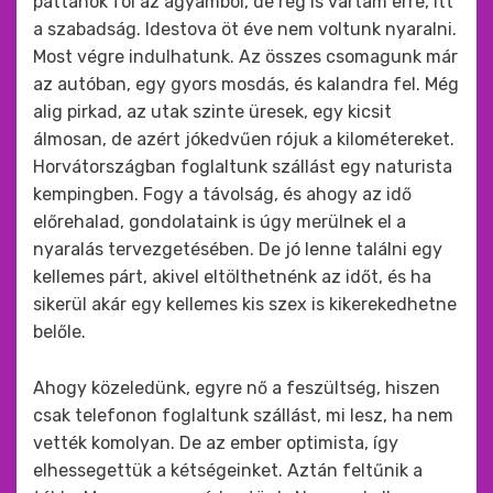
pattanok föl az ágyamból, de rég is vártam erre, itt
a szabadság. Idestova öt éve nem voltunk nyaralni.
Most végre indulhatunk. Az összes csomagunk már
az autóban, egy gyors mosdás, és kalandra fel. Még
alig pirkad, az utak szinte üresek, egy kicsit
álmosan, de azért jókedvűen rójuk a kilométereket.
Horvátországban foglaltunk szállást egy naturista
kempingben. Fogy a távolság, és ahogy az idő
előrehalad, gondolataink is úgy merülnek el a
nyaralás tervezgetésében. De jó lenne találni egy
kellemes párt, akivel eltölthetnénk az időt, és ha
sikerül akár egy kellemes kis szex is kikerekedhetne
belőle.
Ahogy közeledünk, egyre nő a feszültség, hiszen
csak telefonon foglaltunk szállást, mi lesz, ha nem
vették komolyan. De az ember optimista, így
elhessegettük a kétségeinket. Aztán feltűnik a