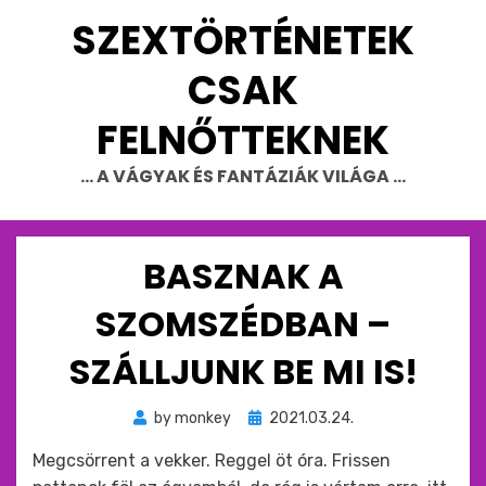
Skip
SZEXTÖRTÉNETEK
to
content
CSAK
FELNŐTTEKNEK
… A VÁGYAK ÉS FANTÁZIÁK VILÁGA …
BASZNAK A
SZOMSZÉDBAN –
SZÁLLJUNK BE MI IS!
Beküldve
by
monkey
2021.03.24.
ide
Megcsörrent a vekker. Reggel öt óra. Frissen
: