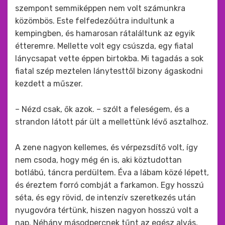
szempont semmiképpen nem volt számunkra
közömbös. Este felfedezőútra indultunk a
kempingben, és hamarosan rátaláltunk az egyik
étteremre. Mellette volt egy csúszda, egy fiatal
lánycsapat vette éppen birtokba. Mi tagadás a sok
fiatal szép meztelen lánytesttől bizony ágaskodni
kezdett a műszer.
– Nézd csak, ők azok. – szólt a feleségem, és a
strandon látott pár ült a mellettünk lévő asztalhoz.
A zene nagyon kellemes, és vérpezsdítő volt, így
nem csoda, hogy még én is, aki köztudottan
botlábú, táncra perdültem. Éva a lábam közé lépett,
és éreztem forró combját a farkamon. Egy hosszú
séta, és egy rövid, de intenzív szeretkezés után
nyugovóra tértünk, hiszen nagyon hosszú volt a
nap. Néhány másodpercnek tűnt az egész alvás,