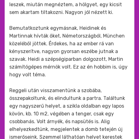
leszek, miután megnéztem, a hölgyet, egy kicsit
sem akartam tiltakozni. Nagyon jól nézett ki.
Bemutatkoztunk egymásnak, Heidinek és
Martinnak hívták őket, Németországból, München
közeléből jöttek. Érdekes, ha az ember rá van
kényszerítve, nagyon gyorsan eszébe jutnak a
szavak. Heidi a szépségiparban dolgozott, Martin
számítógépes mérnök volt. Ez az én hobbim is, úgy
hogy volt téma.
Reggeli után visszamentünk a szobába,
összepakoltunk, és elindultunk a partra. Találtunk
egy nagyszerű helyet, a szikla oldalban egy lapos
kövön, kb. 10 m2, végében a tenger, csak egy
csobbanás. Volt árnyék, és napsütés is. Alig
elhelyezkedtünk, megjelentek a domb tetején új
ismerőseink. Szemmel láthatóan helyet kerestek