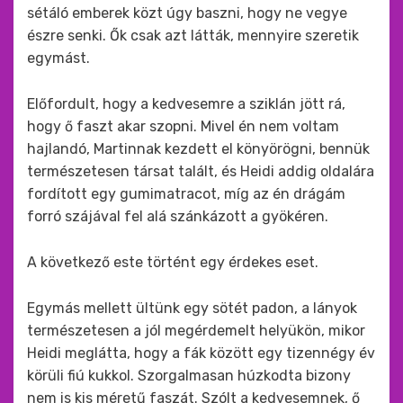
sétáló emberek közt úgy baszni, hogy ne vegye
észre senki. Ők csak azt látták, mennyire szeretik
egymást.
Előfordult, hogy a kedvesemre a sziklán jött rá,
hogy ő faszt akar szopni. Mivel én nem voltam
hajlandó, Martinnak kezdett el könyörögni, bennük
természetesen társat talált, és Heidi addig oldalára
fordított egy gumimatracot, míg az én drágám
forró szájával fel alá szánkázott a gyökéren.
A következő este történt egy érdekes eset.
Egymás mellett ültünk egy sötét padon, a lányok
természetesen a jól megérdemelt helyükön, mikor
Heidi meglátta, hogy a fák között egy tizennégy év
körüli fiú kukkol. Szorgalmasan húzkodta bizony
nem is kis méretű faszát. Szólt a kedvesemnek, ő