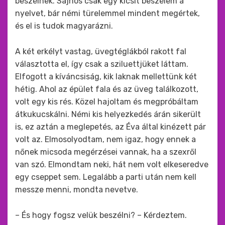
beszélnek. Sajnos csak egy kicsit beszélem a
nyelvet, bár némi türelemmel mindent megértek,
és el is tudok magyarázni.
A két erkélyt vastag, üvegtéglákból rakott fal
választotta el, így csak a sziluettjüket láttam.
Elfogott a kíváncsiság, kik laknak mellettünk két
hétig. Ahol az épület fala és az üveg találkozott,
volt egy kis rés. Közel hajoltam és megpróbáltam
átkukucskálni. Némi kis helyezkedés árán sikerült
is, ez aztán a meglepetés, az Éva által kinézett pár
volt az. Elmosolyodtam, nem igaz, hogy ennek a
nőnek micsoda megérzései vannak, ha a szexről
van szó. Elmondtam neki, hát nem volt elkeseredve
egy cseppet sem. Legalább a parti után nem kell
messze menni, mondta nevetve.
– És hogy fogsz velük beszélni? – Kérdeztem.