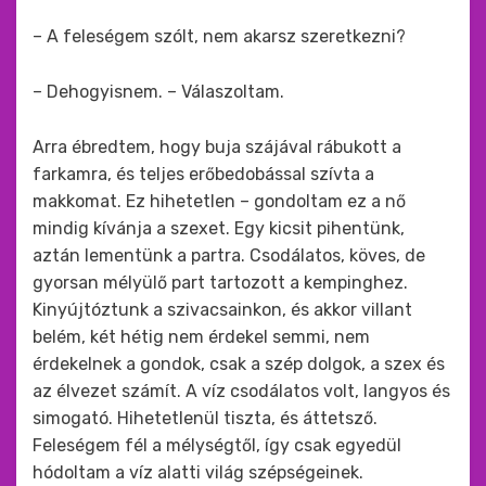
– A feleségem szólt, nem akarsz szeretkezni?
– Dehogyisnem. – Válaszoltam.
Arra ébredtem, hogy buja szájával rábukott a
farkamra, és teljes erőbedobással szívta a
makkomat. Ez hihetetlen – gondoltam ez a nő
mindig kívánja a szexet. Egy kicsit pihentünk,
aztán lementünk a partra. Csodálatos, köves, de
gyorsan mélyülő part tartozott a kempinghez.
Kinyújtóztunk a szivacsainkon, és akkor villant
belém, két hétig nem érdekel semmi, nem
érdekelnek a gondok, csak a szép dolgok, a szex és
az élvezet számít. A víz csodálatos volt, langyos és
simogató. Hihetetlenül tiszta, és áttetsző.
Feleségem fél a mélységtől, így csak egyedül
hódoltam a víz alatti világ szépségeinek.