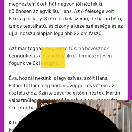
megnéztem őket, hát nagyon jól néztek ki.
Különösen az egyik fiú, Hans. Az ő felesége volt
Elke, a pici lány. Szőke és kék szemű, de barna bőrű,
izmos testalkatú, és bizony a keze szélessége és az
ujjai hossza alapján legalább 22 cm faszú.
Azt már tegnap megbeszéltük, ha bevesznek
bennünket is a csapatba, akkor természetesen
fogunk velük is dugni.
Éva, hozzál nekünk is légy szíves, szólt Hans.
Felbontottam még három üveggel, és vittem az
asztalukhoz. Szinte zavarba ejtően néztek, Martin
valószínűleg már elmesélte nekik, hogy mennyire
szeretek baszni, és nem igazán vannak gátlásaim.
Kitöltöttem a fiuknak a sört, utoljára Hans
következett, ő ült a házigazda mellett. Miközben