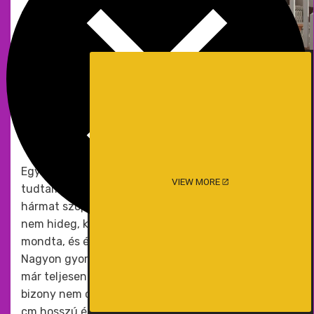
előrehajolva töltöttem a sört, Martin kedvesen
megsimogatta a fenekemet. Ettől úgy
meglepődtem, hiszen nem számítottam rá, hogy a
sört véletlenül Hans ölébe öntöttem, pont rá a
répára. Feljajdult a hirtelen jött hidegtől. Én csak
álltam néhány másodpercig zavarodottan, s mivel
jobb nem jutott eszembe lehajoltam, és bevetem a
rúdját egészen tövig.
Egy pillanatra megállt még a levegő is. Én sem
VIEW MORE
tudtam, hogyan történt, de zavaromban, kettőt,
hármat szoptam rajta. Aztán felnéztem, most már
nem hideg, kérdeztem? Kérlek ne hagy abba,
mondta, és én újra ráhajoltam, és tovább szoptam.
Nagyon gyorsan el kezdett duzzadni a farka, és
már teljesen kitöltötte a számat. Megnéztem, hát
bizony nem csapott be az ősi becslési módszer. 22
cm hosszú és legalább 7 cm vastag, eres nagyfejű,