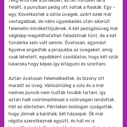
félig eltűntek a pinákban, aztán mindkét lány
felállt, a punciban pedig ott voltak a flaskák. Egy –
egy. Következtek a sörös üvegek, azért ezek már
vastagabbak, de némi ügyeskedés után sikerült
felemelni mindkettőjüknek. A két pezsgősüveg már
végképp megoldhatatlan feladatnak tűnt, de a két
tündérke sem volt semmi. Óvatosan, egymást
figyelve engedték a pinájukba az üvegeket, amíg
csak lehetett, egyébként csodálatos, hogy két szűk
lukacska hogy képes így kitágulni és szorítani.
Aztán óvatosan felemelkedtek, és bizony ott
maradt az üveg. Valószínűleg a súly és a már
nedves puncik nem tudták tovább tartani, így
aztán halk csörömpöléssel a szőnyegen landoltak.
Hát ez döntetlen. Pénteken boldogan újságolták,
hogy jönnek a barátaik, két házaspár. Ők már
régóta szeretkeznek együtt, és hát mi is