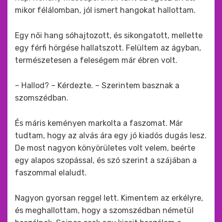
mikor félálomban, jól ismert hangokat hallottam.
Egy női hang sóhajtozott, és sikongatott, mellette
egy férfi hörgése hallatszott. Felültem az ágyban,
természetesen a feleségem már ébren volt.
– Hallod? – Kérdezte. – Szerintem basznak a
szomszédban.
És máris keményen markolta a faszomat. Már
tudtam, hogy az alvás ára egy jó kiadós dugás lesz.
De most nagyon könyörületes volt velem, beérte
egy alapos szopással, és szó szerint a szájában a
faszommal elaludt.
Nagyon gyorsan reggel lett. Kimentem az erkélyre,
és meghallottam, hogy a szomszédban németül