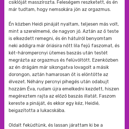
csiklóját masszírozta. Feleségem reszketett, és én
már tudtam, hogy nemsokára jön az orgazmus.
Én közben Heidi pináját nyaltam, teljesen más volt,
mint a szerelmemé, de nagyon jó. Aztán az ő teste
is elkezdett remegni, és én hátulról benyomtam
neki addigra már óriásira nőtt lila fejű faszomat, és
két-hárompercnyi ütemes baszás után testét
megrázta az orgazmus és felüvöltött. Ezenközben
az én drágám már sikongatva lovagolt a másik
dorongon, aztán hamarosan őt is elöntötte az
élvezet. Néhány percnyi pihegés után odabujt
hozzám Éva, rudam újra emelkedni kezdett, hiszen
megéreztem rajta az előző baszás illatát. Faszom
kereste a pináját, és ekkor egy kéz, Heidié,
beigazította a lukacskába.
Oldalt feküdtünk, és lassan járattam ki be a