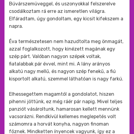
Búvárszemüveggel, és uszonyokkal felszerelve
csodálkoztam rá erre az ismeretlen világra.
Elfáradtam, úgy gondoltam, egy kicsit kifekszem a
napra.
Éva természetesen nem hazudtolta meg önmagát,
azzal foglalkozott, hogy kinézett magának egy
szép párt. Valóban nagyon szépek voltak,
fiatalabbak pár évvel, mint mi. A lány arányos
alkatú nagy mellű, és nagyon szép fenekű, a fiú
kisportolt alkatú, szemmel láthatóan is nagy farkú.
Elhessegettem magamtól a gondolatot, hiszen
pihenni jöttünk, ez még ráér pár napig. Mivel teljes
panziót vásároltunk, hamarosan kellett mennünk
vacsorázni. Rendkívül kellemes meglepetés volt
számomra a horvát konyha, nagyon finoman
főznek. Mindketten ínyencek vagyunk, így ez a