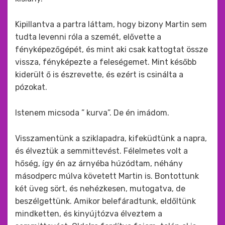
Kipillantva a partra láttam, hogy bizony Martin sem
tudta levenni róla a szemét, elővette a
fényképezőgépét, és mint aki csak kattogtat össze
vissza, fényképezte a feleségemet. Mint később
kiderült ő is észrevette, és ezért is csinálta a
pózokat.
Istenem micsoda ” kurva”. De én imádom.
Visszamentünk a sziklapadra, kifeküdtünk a napra,
és élveztük a semmittevést. Félelmetes volt a
hőség, így én az árnyéba húzódtam, néhány
másodperc múlva követett Martin is. Bontottunk
két üveg sört, és nehézkesen, mutogatva, de
beszélgettünk. Amikor belefáradtunk, eldőltünk
mindketten, és kinyújtózva élveztem a