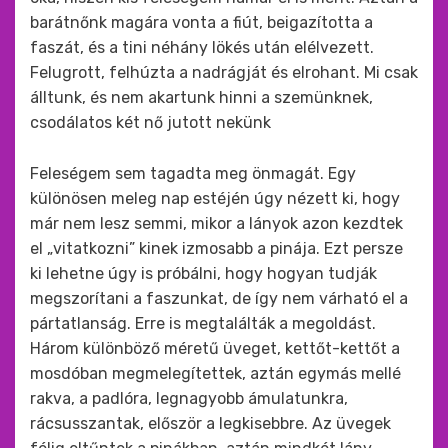
barátnőnk magára vonta a fiút, beigazította a
faszát, és a tini néhány lökés után elélvezett.
Felugrott, felhúzta a nadrágját és elrohant. Mi csak
álltunk, és nem akartunk hinni a szemünknek,
csodálatos két nő jutott nekünk
Feleségem sem tagadta meg önmagát. Egy
különösen meleg nap estéjén úgy nézett ki, hogy
már nem lesz semmi, mikor a lányok azon kezdtek
el „vitatkozni” kinek izmosabb a pinája. Ezt persze
ki lehetne úgy is próbálni, hogy hogyan tudják
megszorítani a faszunkat, de így nem várható el a
pártatlanság. Erre is megtalálták a megoldást.
Három különböző méretű üveget, kettőt-kettőt a
mosdóban megmelegítettek, aztán egymás mellé
rakva, a padlóra, legnagyobb ámulatunkra,
rácsusszantak, először a legkisebbre. Az üvegek