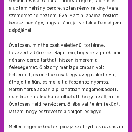
semmittevést. Oldalra fordítva fejem, talán el is
aludtam néhány percre, aztán résnyire kinyitva a
szememet felnéztem. Éva, Martin lábainál feküdt
keresztben úgy, hogy a lábujjai voltak a feleségem
csípőjénél.
Óvatosan, mintha csak véletlenül történne,
hozzáért a bőréhez. Rájöttem, hogy ez a játék már
néhány perce tarthat, hiszen ismerem a
feleségemet, ő bizony már izgalomban volt.
Feltérdelt, és mint aki csak egy üveg italért nyúl,
áthajolt a fiún, és melleit a faszához nyomta.
Martin farka abban a pillanatban megemelkedett,
nem kis önuralmába kerülhetett, hogy ne álljon fel.
Óvatosan Heidire néztem, ő lábaival felém feküdt,
láttam, hogy észrevette a dolgot, és figyel.
Mellei megemelkedtek, pinája szétnyit, és rózsaszín