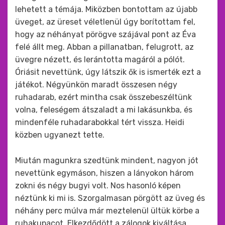
lehetett a témája. Miközben bontottam az újabb
üveget, az üreset véletlenül úgy borítottam fel,
hogy az néhányat pörögve szájával pont az Éva
felé állt meg. Abban a pillanatban, felugrott, az
üvegre nézett, és lerántotta magáról a pólót.
Óriásit nevettünk, úgy látszik ők is ismerték ezt a
játékot. Négyünkön maradt összesen négy
ruhadarab, ezért mintha csak összebeszéltünk
volna, feleségem átszaladt a mi lakásunkba, és
mindenféle ruhadarabokkal tért vissza. Heidi
közben ugyanezt tette.
Miután magunkra szedtünk mindent, nagyon jót
nevettünk egymáson, hiszen a lányokon három
zokni és négy bugyi volt. Nos hasonló képen
néztünk ki mi is. Szorgalmasan pörgött az üveg és
néhány perc múlva már meztelenül ültük körbe a
ruhakupacot. Elkezdődött a zálogok kiváltása.