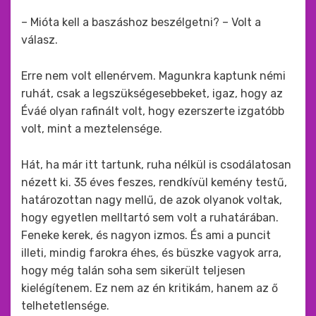
– Mióta kell a baszáshoz beszélgetni? – Volt a
válasz.
Erre nem volt ellenérvem. Magunkra kaptunk némi
ruhát, csak a legszükségesebbeket, igaz, hogy az
Éváé olyan rafinált volt, hogy ezerszerte izgatóbb
volt, mint a meztelensége.
Hát, ha már itt tartunk, ruha nélkül is csodálatosan
nézett ki. 35 éves feszes, rendkívül kemény testű,
határozottan nagy mellű, de azok olyanok voltak,
hogy egyetlen melltartó sem volt a ruhatárában.
Feneke kerek, és nagyon izmos. És ami a puncit
illeti, mindig farokra éhes, és büszke vagyok arra,
hogy még talán soha sem sikerült teljesen
kielégítenem. Ez nem az én kritikám, hanem az ő
telhetetlensége.