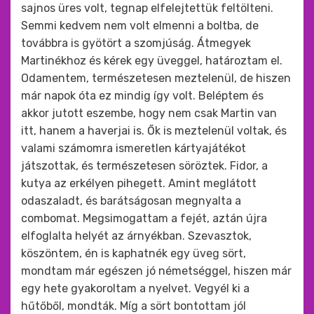
sajnos üres volt, tegnap elfelejtettük feltölteni.
Semmi kedvem nem volt elmenni a boltba, de
továbbra is gyötört a szomjúság. Átmegyek
Martinékhoz és kérek egy üveggel, határoztam el.
Odamentem, természetesen meztelenül, de hiszen
már napok óta ez mindig így volt. Beléptem és
akkor jutott eszembe, hogy nem csak Martin van
itt, hanem a haverjai is. Ők is meztelenül voltak, és
valami számomra ismeretlen kártyajátékot
játszottak, és természetesen söröztek. Fidor, a
kutya az erkélyen pihegett. Amint meglátott
odaszaladt, és barátságosan megnyalta a
combomat. Megsimogattam a fejét, aztán újra
elfoglalta helyét az árnyékban. Szevasztok,
köszöntem, én is kaphatnék egy üveg sört,
mondtam már egészen jó németséggel, hiszen már
egy hete gyakoroltam a nyelvet. Vegyél ki a
hűtőből, mondták. Míg a sört bontottam jól