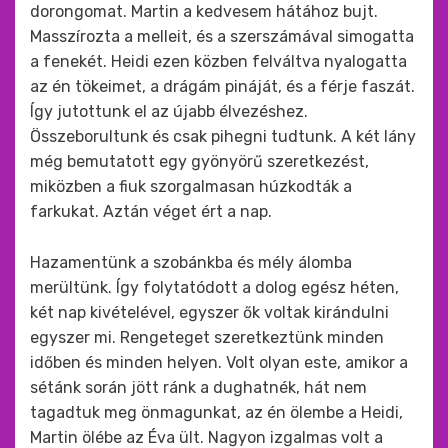
dorongomat. Martin a kedvesem hátához bujt.
Masszírozta a melleit, és a szerszámával simogatta
a fenekét. Heidi ezen közben felváltva nyalogatta
az én tökeimet, a drágám pináját, és a férje faszát.
Így jutottunk el az újabb élvezéshez.
Összeborultunk és csak pihegni tudtunk. A két lány
még bemutatott egy gyönyörű szeretkezést,
miközben a fiuk szorgalmasan húzkodták a
farkukat. Aztán véget ért a nap.
Hazamentünk a szobánkba és mély álomba
merültünk. Így folytatódott a dolog egész héten,
két nap kivételével, egyszer ők voltak kirándulni
egyszer mi. Rengeteget szeretkeztünk minden
időben és minden helyen. Volt olyan este, amikor a
sétánk során jött ránk a dughatnék, hát nem
tagadtuk meg önmagunkat, az én ölembe a Heidi,
Martin ölébe az Éva ült. Nagyon izgalmas volt a