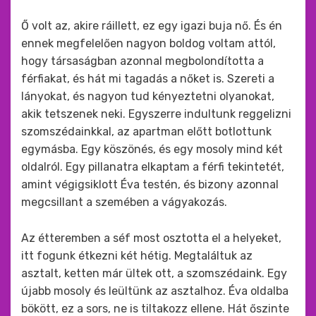
Ő volt az, akire ráillett, ez egy igazi buja nő. És én
ennek megfelelően nagyon boldog voltam attól,
hogy társaságban azonnal megbolondította a
férfiakat, és hát mi tagadás a nőket is. Szereti a
lányokat, és nagyon tud kényeztetni olyanokat,
akik tetszenek neki. Egyszerre indultunk reggelizni
szomszédainkkal, az apartman előtt botlottunk
egymásba. Egy köszönés, és egy mosoly mind két
oldalról. Egy pillanatra elkaptam a férfi tekintetét,
amint végigsiklott Éva testén, és bizony azonnal
megcsillant a szemében a vágyakozás.
Az étteremben a séf most osztotta el a helyeket,
itt fogunk étkezni két hétig. Megtaláltuk az
asztalt, ketten már ültek ott, a szomszédaink. Egy
újabb mosoly és leültünk az asztalhoz. Éva oldalba
bökött, ez a sors, ne is tiltakozz ellene. Hát őszinte