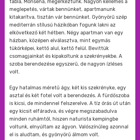
tábla, Monsena, megérkeztünk. Nagyon kellemes a
meglepetés, vártak bennünket, apartmanunk
kitakarítva, tisztán vár bennünket. Gyönyörű szép
mediterrán stílusú házikóban fogunk lakni az
elkövetkező két hétben. Négy apartman van egy
házban, középen elválasztva, mint egymás
tükörképei, kettő alul, kettő felül. Bevittük
csomagjainkat és kipakoltunk a szekrényekbe. A
szoba berendezése egyszerű, de nagyon ízléses
volt.
Egy hatalmas méretű ágy, két kis szekrényke, egy
asztal és két fotel volt a berendezés. A fürdőszoba
is kicsi, de mindennel felszerelve. A tíz órás út után
egy kicsit elfáradva, és végre megszabadulva
minden ruhámtól, hiszen naturista kempingbe
voltunk, elnyúltam az ágyon. Valószínűleg azonnal
el is aludtam, és gyönyörű álmom volt.