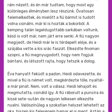
rám nézett, és én már tudtam, hogy most egy
különleges élményben lesz részünk. Óvatosan
felemelkedtek, és mielőtt a fiú bármit is tudott
volna csinálni, már ki is hozták a bokorból. A
kemping talán legeldugottabb sarkában voltunk,
késő is volt már, nem járt erre senki. A fiú nagyon
megijedt, de Heidi már le is térdepelt eléje, és a
szájába vette a kis srác faszát. Elkezdte finoman
szopni, a fiú megnyugodott, hogy nem fogjuk
bántani, és látszott rajta, hogy tetszik a dolog.
Éva hanyatt feküdt a padon, Heidi odavezette, és
mivel a fiú is német volt, megkérdezte tőle, nyaltál-
e már pinát. Nem, volt a válasz. Heidi lehajolt és
megmutatta, csináld így. A fiú ráborult a puncira és
kissé sete-sután de nagyon lelkesen elkezdte
nyalni. Valószínűleg a szokatlan helyzet lehetett az
oka, hiszen kis feleségem hamar el is ment. Aztán a