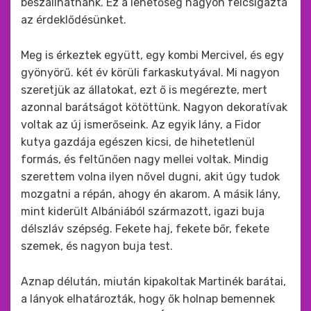
beszállhatnánk. Ez a lehetőség nagyon felcsigázta
az érdeklődésünket.
Meg is érkeztek együtt, egy kombi Mercivel, és egy
gyönyörű. két év körüli farkaskutyával. Mi nagyon
szeretjük az állatokat, ezt ő is megérezte, mert
azonnal barátságot kötöttünk. Nagyon dekoratívak
voltak az új ismerőseink. Az egyik lány, a Fidor
kutya gazdája egészen kicsi, de hihetetlenül
formás, és feltűnően nagy mellei voltak. Mindig
szerettem volna ilyen nővel dugni, akit úgy tudok
mozgatni a répán, ahogy én akarom. A másik lány,
mint kiderült Albániából származott, igazi buja
délszláv szépség. Fekete haj, fekete bőr, fekete
szemek, és nagyon buja test.
Aznap délután, miután kipakoltak Martinék barátai,
a lányok elhatározták, hogy ők holnap bemennek