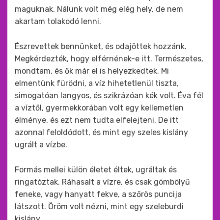
maguknak. Nálunk volt még elég hely, de nem
akartam tolakodó lenni.
Észrevettek bennünket, és odajöttek hozzánk.
Megkérdezték, hogy elférnének-e itt. Természetes,
mondtam, és ők már el is helyezkedtek. Mi
elmentünk fürödni, a víz hihetetlenül tiszta,
simogatóan langyos, és szikrázóan kék volt. Éva fél
a víztől, gyermekkorában volt egy kellemetlen
élménye, és ezt nem tudta elfelejteni. De itt
azonnal feloldódott, és mint egy szeles kislány
ugrált a vízbe.
Formás mellei külön életet éltek, ugráltak és
ringatóztak. Ráhasalt a vízre, és csak gömbölyű
feneke, vagy hanyatt fekve, a szőrös puncija
látszott. Öröm volt nézni, mint egy szeleburdi
kislány.