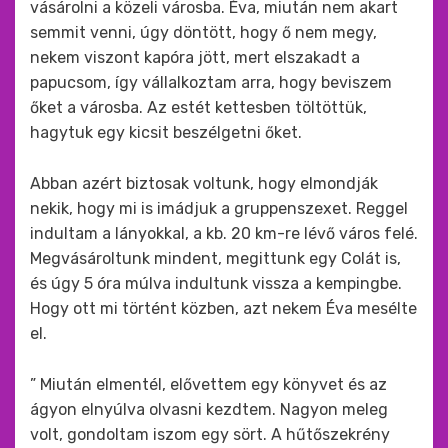
vásárolni a közeli városba. Éva, miután nem akart
semmit venni, úgy döntött, hogy ő nem megy,
nekem viszont kapóra jött, mert elszakadt a
papucsom, így vállalkoztam arra, hogy beviszem
őket a városba. Az estét kettesben töltöttük,
hagytuk egy kicsit beszélgetni őket.
Abban azért biztosak voltunk, hogy elmondják
nekik, hogy mi is imádjuk a gruppenszexet. Reggel
indultam a lányokkal, a kb. 20 km-re lévő város felé.
Megvásároltunk mindent, megittunk egy Colát is,
és úgy 5 óra múlva indultunk vissza a kempingbe.
Hogy ott mi történt közben, azt nekem Éva mesélte
el.
” Miután elmentél, elővettem egy könyvet és az
ágyon elnyúlva olvasni kezdtem. Nagyon meleg
volt, gondoltam iszom egy sört. A hűtőszekrény