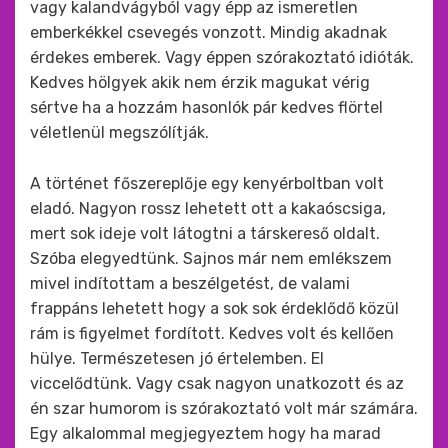
vagy kalandvágyból vagy épp az ismeretlen
emberkékkel csevegés vonzott. Mindig akadnak
érdekes emberek. Vagy éppen szórakoztató idióták.
Kedves hölgyek akik nem érzik magukat vérig
sértve ha a hozzám hasonlók pár kedves flörtel
véletlenül megszólítják.
A történet főszereplője egy kenyérboltban volt
eladó. Nagyon rossz lehetett ott a kakaóscsiga,
mert sok ideje volt látogtni a társkereső oldalt.
Szóba elegyedtünk. Sajnos már nem emlékszem
mivel indítottam a beszélgetést, de valami
frappáns lehetett hogy a sok sok érdeklődő közül
rám is figyelmet fordított. Kedves volt és kellően
hülye. Természetesen jó értelemben. El
viccelődtünk. Vagy csak nagyon unatkozott és az
én szar humorom is szórakoztató volt már számára.
Egy alkalommal megjegyeztem hogy ha marad