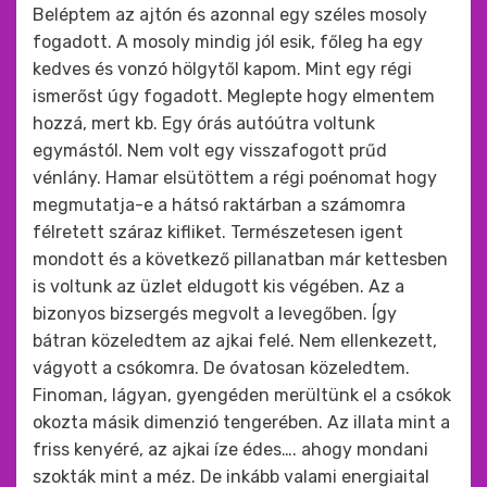
Beléptem az ajtón és azonnal egy széles mosoly
fogadott. A mosoly mindig jól esik, főleg ha egy
kedves és vonzó hölgytől kapom. Mint egy régi
ismerőst úgy fogadott. Meglepte hogy elmentem
hozzá, mert kb. Egy órás autóútra voltunk
egymástól. Nem volt egy visszafogott prűd
vénlány. Hamar elsütöttem a régi poénomat hogy
megmutatja-e a hátsó raktárban a számomra
félretett száraz kifliket. Természetesen igent
mondott és a következő pillanatban már kettesben
is voltunk az üzlet eldugott kis végében. Az a
bizonyos bizsergés megvolt a levegőben. Így
bátran közeledtem az ajkai felé. Nem ellenkezett,
vágyott a csókomra. De óvatosan közeledtem.
Finoman, lágyan, gyengéden merültünk el a csókok
okozta másik dimenzió tengerében. Az illata mint a
friss kenyéré, az ajkai íze édes…. ahogy mondani
szokták mint a méz. De inkább valami energiaital