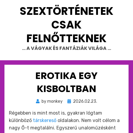
Skip
SZEXTÖRTÉNETEK
to
content
CSAK
FELNŐTTEKNEK
… A VÁGYAK ÉS FANTÁZIÁK VILÁGA …
EROTIKA EGY
KISBOLTBAN
Beküldve
by
monkey
2026.02.23.
ide
Régebben is mint most is, gyakran lógtam
:
különböző
társkereső
oldalakon. Nem volt célom a
nagy Ő-t megtalálni. Egyszerű unaloműzésként