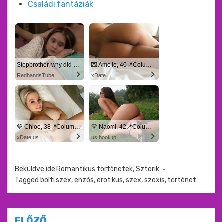
Családi fantáziák
Stepbrother, why did you show me your dick? Now I want to fuck you with my wet pussy
💌 Amelie, 40📍Columbus
RedhandsTube
xDate
💚 Chloe, 38📍Columbus
💛 Naomi, 42📍Columbus
xDate.us
us.hookup
Beküldve ide
Romantikus történetek
,
Sztorik
Tagged
bolti szex
,
enzós
,
erotikus
,
szex
,
szexis
,
történet
ELŐZŐ