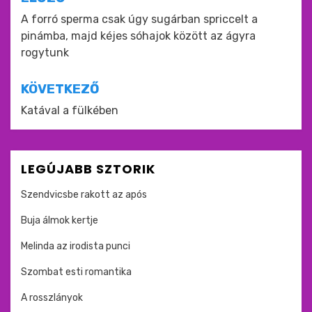
Bejegyzés
navigáció
A forró sperma csak úgy sugárban spriccelt a
pinámba, majd kéjes sóhajok között az ágyra
rogytunk
KÖVETKEZŐ
Katával a fülkében
LEGÚJABB SZTORIK
Szendvicsbe rakott az após
Buja álmok kertje
Melinda az irodista punci
Szombat esti romantika
A rosszlányok