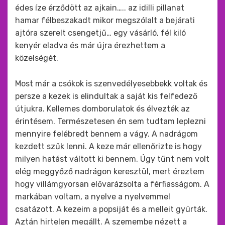
édes íze érződött az ajkain….. az idilli pillanat
hamar félbeszakadt mikor megszólalt a bejárati
ajtóra szerelt csengetjű… egy vásárló, fél kiló
kenyér eladva és már újra érezhettem a
közelségét.
Most már a csókok is szenvedélyesebbekk voltak és
persze a kezek is elindultak a saját kis felfedező
útjukra. Kellemes domborulatok és élvezték az
érintésem. Természetesen én sem tudtam leplezni
mennyire felébredt bennem a vágy. A nadrágom
kezdett szűk lenni. A keze már ellenőrizte is hogy
milyen hatást váltott ki bennem. Úgy tűnt nem volt
elég meggyőző nadrágon keresztül, mert éreztem
hogy villámgyorsan elővarázsolta a férfiasságom. A
markában voltam, a nyelve a nyelvemmel
csatázott. A kezeim a popsiját és a melleit gyúrták.
Aztán hirtelen megállt. A szemembe nézett a