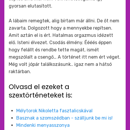
gyorsan elutasított.
A lábaim remegtek, alig bírtam már állni. De őt nem
zavarta. Dolgozott hogy a mennyekbe repítsen.
Amit aztán el is ért. Hatalmas orgazmus idézett
elő. Isteni élvezet. Csodás élmény. Éééés éppen
hogy felállt és rendbe tette magát, ismét
megszólalt a csengő… A történet itt nem ért véget.
Még volt jópár találkozásunk.. igaz nem a hátsó
raktárban.
Olvasd el ezeket a
szextörténeteket is:
Mélytorok Nikoletta fasztalicskával
Basznak a szomszédban - szálljunk be mi is!
Mindenki menyasszonya