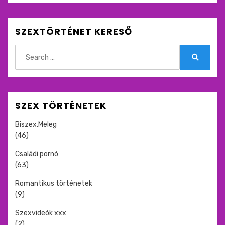
SZEXTÖRTÉNET KERESŐ
Search
for:
Search
SZEX TÖRTÉNETEK
Biszex,Meleg
(46)
Családi pornó
(63)
Romantikus történetek
(9)
Szexvideók xxx
(2)