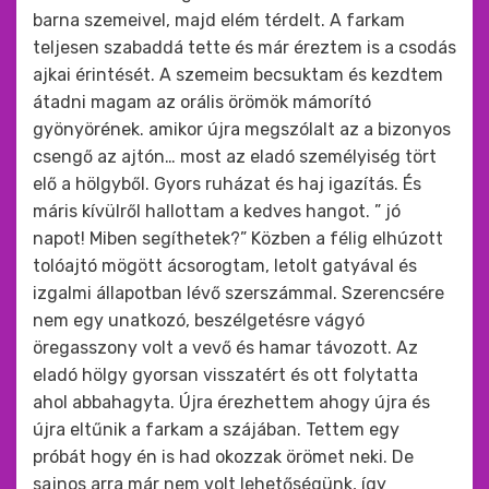
barna szemeivel, majd elém térdelt. A farkam
teljesen szabaddá tette és már éreztem is a csodás
ajkai érintését. A szemeim becsuktam és kezdtem
átadni magam az orális örömök mámorító
gyönyörének. amikor újra megszólalt az a bizonyos
csengő az ajtón… most az eladó személyiség tört
elő a hölgyből. Gyors ruházat és haj igazítás. És
máris kívülről hallottam a kedves hangot. ” jó
napot! Miben segíthetek?” Közben a félig elhúzott
tolóajtó mögött ácsorogtam, letolt gatyával és
izgalmi állapotban lévő szerszámmal. Szerencsére
nem egy unatkozó, beszélgetésre vágyó
öregasszony volt a vevő és hamar távozott. Az
eladó hölgy gyorsan visszatért és ott folytatta
ahol abbahagyta. Újra érezhettem ahogy újra és
újra eltűnik a farkam a szájában. Tettem egy
próbát hogy én is had okozzak örömet neki. De
sajnos arra már nem volt lehetőségünk, így