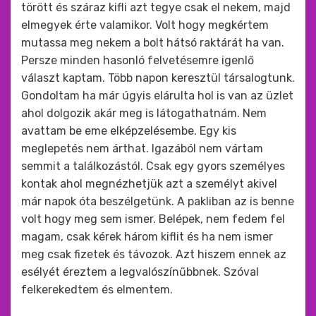
törött és száraz kifli azt tegye csak el nekem, majd
elmegyek érte valamikor. Volt hogy megkértem
mutassa meg nekem a bolt hátsó raktárát ha van.
Persze minden hasonló felvetésemre igenlő
választ kaptam. Több napon keresztül társalogtunk.
Gondoltam ha már úgyis elárulta hol is van az üzlet
ahol dolgozik akár meg is látogathatnám. Nem
avattam be eme elképzelésembe. Egy kis
meglepetés nem árthat. Igazából nem vártam
semmit a találkozástól. Csak egy gyors személyes
kontak ahol megnézhetjük azt a személyt akivel
már napok óta beszélgetünk. A pakliban az is benne
volt hogy meg sem ismer. Belépek, nem fedem fel
magam, csak kérek három kiflit és ha nem ismer
meg csak fizetek és távozok. Azt hiszem ennek az
esélyét éreztem a legvalószínűbbnek. Szóval
felkerekedtem és elmentem.