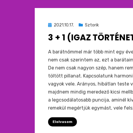
Beküldve
2021.10.17.
Sztorik
ide
3 + 1 (IGAZ TÖRTÉNE
:
by
monkey
A barátnőmmel már több mint egy éve
nem csak szerintem az, ezt a barátaim 
De nem csak nagyon szép, hanem reme
töltött pillanat. Kapcsolatunk harmon
vagyok vele. Arányos, hibátlan teste 
majdnem mindig meredező kicsi mellbi
a legcsodálatosabb puncija, aminél kí
remekül megértjük egymást, vele fels
Elolvasom