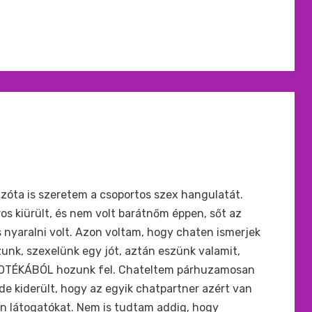
 Azóta is szeretem a csoportos szex hangulatát.
os kiürült, és nem volt barátnőm éppen, sőt az
 nyaralni volt. Azon voltam, hogy chaten ismerjek
zunk, szexelünk egy jót, aztán eszünk valamit,
DEOTÉKÁBÓL hozunk fel. Chateltem párhuzamosan
, de kiderült, hogy az egyik chatpartner azért van
en látogatókat. Nem is tudtam addig, hogy