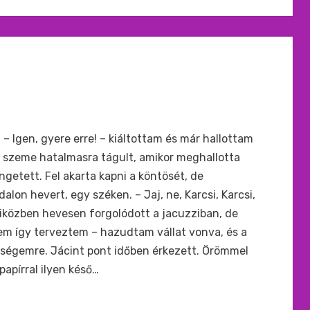
. – Igen, gyere erre! – kiáltottam és már hallottam
ki szeme hatalmasra tágult, amikor meghallotta
ngetett. Fel akarta kapni a köntösét, de
lon hevert, egy széken. – Jaj, ne, Karcsi, Karcsi,
iközben hevesen forgolódott a jacuzziban, de
 nem így terveztem – hazudtam vállat vonva, és a
eségemre. Jácint pont időben érkezett. Örömmel
papírral ilyen késő…