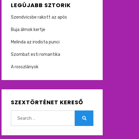
LEGÚJABB SZTORIK
Szendvicsbe rakott az após
Buja álmok kertje
Melinda az irodista punci
Szombat esti romantika
A rosszlányok
SZEXTÖRTÉNET KERESŐ
Search
for:
Search