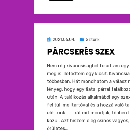
Beküldve
2021.06.04.
Sztorik
ide
PÁRCSERÉS SZEX
:
by
monkey
Nem rég kíváncsiságból feladtam egy 
meg is illetődtem egy kicsit. Kíváncs
többesben. Hát mondhatom a válasz m
lényeg, hogy egy fiatal párral találk
után. A találkozás alkalmából egy szex
fel tüll melltartóval és a hozzá való 
elértünk . . . hát mit mondjak, többen
közül. Azt hiszem elég csinos vagyok,
őrületes…