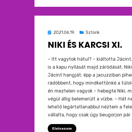
Beküldve
2021.06.19.
Sztorik
ide
NIKI ÉS KARCSI XI.
:
by
monkey
– Itt vagytok hátul? – kiáltotta Jácint
is a kapu nyílását majd záródását. Ni
Jácint hangját; épp a jacuzziban pihe
rádöbbent, hogy mindkettőnké a túlolda
én meztelen vagyok – hebegte Niki, m
végül állig belemerült a vízbe. – Hát
lehető legártatlanabbul néztem a fel
vállalta, hogy csak úgy beugorjon pár 
Elolvasom