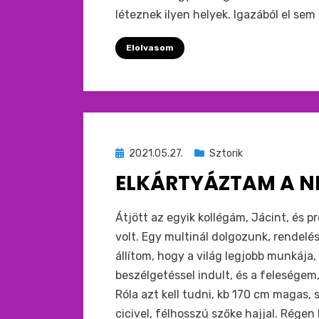
léteznek ilyen helyek. Igazából el sem
Elolvasom
Beküldve
2021.05.27.
Sztorik
ide
ELKÁRTYÁZTAM A NE
:
by
monkey
Átjött az egyik kollégám, Jácint, és p
volt. Egy multinál dolgozunk, rendel
állítom, hogy a világ legjobb munkája,
beszélgetéssel indult, és a feleségem,
Róla azt kell tudni, kb 170 cm magas, 
cicivel, félhosszú szőke hajjal. Rége