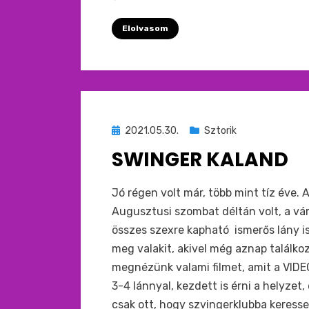
Elolvasom
Beküldve
2021.05.30.
Sztorik
ide
SWINGER KALAND
:
by
monkey
Jó régen volt már, több mint tíz éve.
Augusztusi szombat déltán volt, a vár
összes szexre kapható ismerős lány is
meg valakit, akivel még aznap találko
megnézünk valami filmet, amit a VI
3-4 lánnyal, kezdett is érni a helyzet
csak ott, hogy szvingerklubba keress