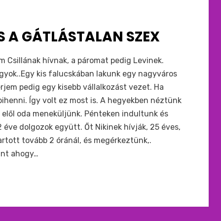
S A GÁTLÁSTALAN SZEX
Csillának hívnak, a páromat pedig Levinek.
gyok..Egy kis falucskában lakunk egy nagyváros
érjem pedig egy kisebb vállalkozást vezet. Ha
pihenni. Így volt ez most is. A hegyekben néztünk
g elől oda meneküljünk. Pénteken indultunk és
2 éve dolgozok együtt. Őt Nikinek hívják, 25 éves,
rtott tovább 2 óránál, és megérkeztünk,.
mint ahogy…