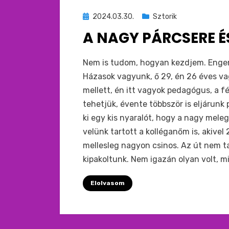
Beküldve
2024.03.30.
Sztorik
ide
A NAGY PÁRCSERE É
:
by
monkey
Nem is tudom, hogyan kezdjem. Engem 
Házasok vagyunk, ő 29, én 26 éves va
mellett, én itt vagyok pedagógus, a f
tehetjük, évente többször is eljárunk 
ki egy kis nyaralót, hogy a nagy mele
velünk tartott a kolléganőm is, akivel 
mellesleg nagyon csinos. Az út nem ta
kipakoltunk. Nem igazán olyan volt, 
Elolvasom