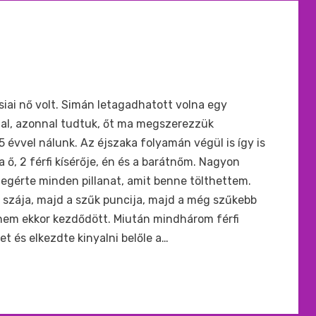
siai nő volt. Simán letagadhatott volna egy
al, azonnal tudtuk, őt ma megszerezzük
évvel nálunk. Az éjszaka folyamán végül is így is
 ő, 2 férfi kísérője, én és a barátnőm. Nagyon
egérte minden pillanat, amit benne tölthettem.
m szája, majd a szűk puncija, majd a még szűkebb
li nem ekkor kezdődött. Miután mindhárom férfi
et és elkezdte kinyalni belőle a…