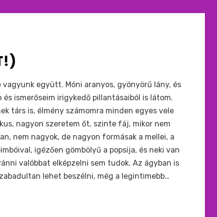
T!)
 vagyunk együtt. Móni aranyos, gyönyörű lány, és
és ismerőseim irigykedő pillantásaiból is látom.
k társ is, élmény számomra minden egyes vele
ikus, nagyon szeretem őt, szinte fáj, mikor nem
van, nem nagyok, de nagyon formásak a mellei, a
mbóival, igézően gömbölyű a popsija, és neki van
vánni valóbbat elképzelni sem tudok. Az ágyban is
zabadultan lehet beszélni, még a legintimebb…