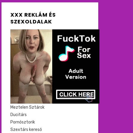
XXX REKLÁM ÉS
SZEXOLDALAK
Meztelen Sztárok
Ducitárs
Pornósztorik
Szextárs kereső