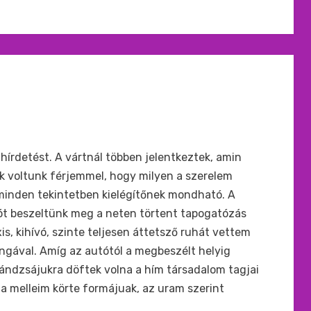
hírdetést. A vártnál többen jelentkeztek, amin
iak voltunk férjemmel, hogy milyen a szerelem
inden tekintetben kielégítőnek mondható. A
ozót beszeltünk meg a neten törtent tapogatózás
is, kihívó, szinte teljesen áttetsző ruhát vettem
tangával. Amíg az autótól a megbeszélt helyig
 lándzsájukra döftek volna a hím társadalom tagjai
 a melleim körte formájuak, az uram szerint