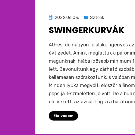
Beküldve
2022.06.03.
Sztorik
ide
SWINGERKURVÁK
:
by
monkey
40-es, de nagyon jó alakú, igényes áz
évtizedet. Amint megláttuk a páromm
magunknak, hiába idősebb minimum 15 
lett. Bevonultunk egy zárható szobába
kellemesen szórakoztunk, s valóban m
Minden lyuka megvolt, először a fino
popsija. Eszméletlen jó volt. De a bu
elélvezett, az ázsiai fogta a barátnőm
Elolvasom