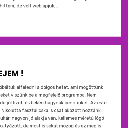
 hittem, de volt weblapjuk,…
JEM !
róbáltuk elfeledni a dolgos hetet, ami mögöttünk
éseket viszünk be a megfelelő programba. Nem
 de jól fizet, és békén hagynak bennünket. Az este
 Nikoletta fasztalicska is csatlakozott hozzánk.
sukár, nagyon jó alakja van, kellemes méretű lógó
n kutyázott, de most is sokat mozog és ez meg is