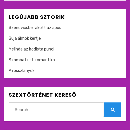
LEGÚJABB SZTORIK
Szendvicsbe rakott az após
Buja álmok kertje
Melinda az irodista punci
Szombat esti romantika
A rosszlányok
SZEXTÖRTÉNET KERESŐ
Search
for:
Search