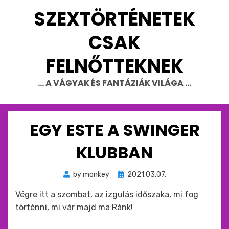
Skip
SZEXTÖRTÉNETEK
to
content
CSAK
FELNŐTTEKNEK
… A VÁGYAK ÉS FANTÁZIÁK VILÁGA …
EGY ESTE A SWINGER
KLUBBAN
Beküldve
by
monkey
2021.03.07.
ide
Végre itt a szombat, az izgulás időszaka, mi fog
:
történni, mi vár majd ma Ránk!