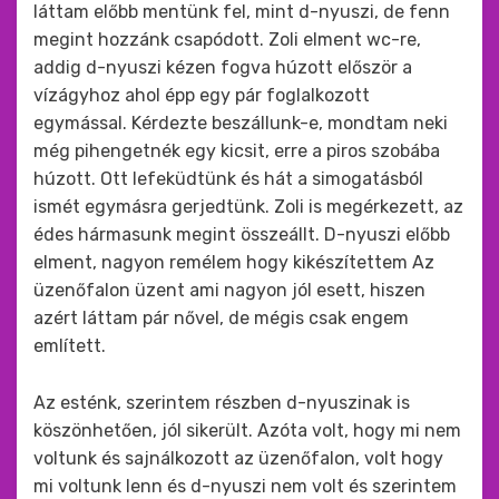
láttam előbb mentünk fel, mint d-nyuszi, de fenn
megint hozzánk csapódott. Zoli elment wc-re,
addig d-nyuszi kézen fogva húzott először a
vízágyhoz ahol épp egy pár foglalkozott
egymással. Kérdezte beszállunk-e, mondtam neki
még pihengetnék egy kicsit, erre a piros szobába
húzott. Ott lefeküdtünk és hát a simogatásból
ismét egymásra gerjedtünk. Zoli is megérkezett, az
édes hármasunk megint összeállt. D-nyuszi előbb
elment, nagyon remélem hogy kikészítettem Az
üzenőfalon üzent ami nagyon jól esett, hiszen
azért láttam pár nővel, de mégis csak engem
említett.
Az esténk, szerintem részben d-nyuszinak is
köszönhetően, jól sikerült. Azóta volt, hogy mi nem
voltunk és sajnálkozott az üzenőfalon, volt hogy
mi voltunk lenn és d-nyuszi nem volt és szerintem