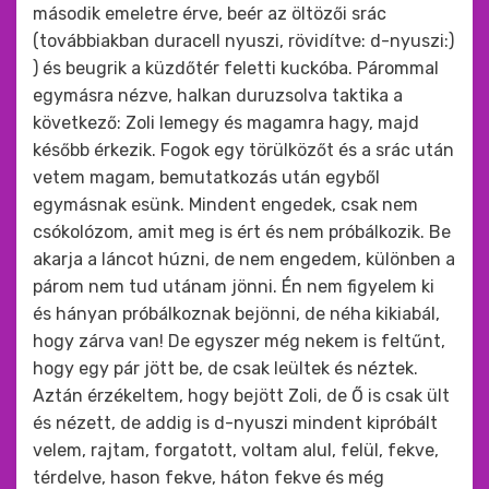
második emeletre érve, beér az öltözői srác
(továbbiakban duracell nyuszi, rövidítve: d-nyuszi:)
) és beugrik a küzdőtér feletti kuckóba. Párommal
egymásra nézve, halkan duruzsolva taktika a
következő: Zoli lemegy és magamra hagy, majd
később érkezik. Fogok egy törülközőt és a srác után
vetem magam, bemutatkozás után egyből
egymásnak esünk. Mindent engedek, csak nem
csókolózom, amit meg is ért és nem próbálkozik. Be
akarja a láncot húzni, de nem engedem, különben a
párom nem tud utánam jönni. Én nem figyelem ki
és hányan próbálkoznak bejönni, de néha kikiabál,
hogy zárva van! De egyszer még nekem is feltűnt,
hogy egy pár jött be, de csak leültek és néztek.
Aztán érzékeltem, hogy bejött Zoli, de Ő is csak ült
és nézett, de addig is d-nyuszi mindent kipróbált
velem, rajtam, forgatott, voltam alul, felül, fekve,
térdelve, hason fekve, háton fekve és még