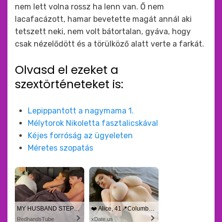
nem lett volna rossz ha lenn van. Ő nem
lacafacázott, hamar bevetette magát annál aki
tetszett neki, nem volt bátortalan, gyáva, hogy
csak nézelődött és a törülköző alatt verte a farkát.
Olvasd el ezeket a
szextörténeteket is:
Lepippantott a nagymama 1.
Mélytorok Nikoletta fasztalicskával
Kéjes forróság az ügyeleten
Méretes szopatás
MY HUSBAND STEPSON MISTAKENLY GIVES ME IN THE ASS
❤️ Alice, 41📍Columbus
RedhandsTube
xDate.us