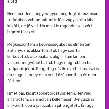
előtt!
Nem mondom, hogy nagyon megdugtak, biztosan
tudatában volt annak, mi is lóg, vagyis áll a lába
között, de jó volt. Ha most is rágondolok, azért
izgatott leszek
Megköszöntem a kedvességüket és elmentem
zuhanyozni, akkor tűnt fel, hogy szinte
körbevettek a szobában, alig bírtam kimenni,
viszont megvédett attól, hogy még többen be
tudjanak jönni. Rengeteg nézőnk volt, d-nyuszi is
duzzogott, hogy nem volt középpontban és nem
fért be
Ismét bár, kicsit többet időztünk lenn. Tényleg
elfáradtam, de amolyan kellemesen D-nyuszi is
előkerült, épp a jakuzziban pihengetett. Én úgy