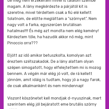
de még nem érzékeltem mivel is találom szembe
magam. A lány megkérdezte a párjától kit is
szeretne, mivel térdeltem csak a fiú elé kellett
tolatnom, de előtte megláttam a “szörnyet”. Nem
nagy volt a farka, egyszerűen brutálisan
hatalmas!!!! És még azt mondta nem elég kemény!
Kérdeztem tőle, ha hazudik akkor nő még, mint
Pinoccio orra???
Eljött az idő amikor betuszkolta, komolyan azt
éreztem szétszakadok. De a lány alattam olyan
szépen simogatott, hogy elfelejtettem mi is mozog
bennem. A végén már elég jó volt, de rá kellett
jönnöm, amit idáig is tudtam, hogy jó a nagy farok,
de csak alkalmanként és nem mindennap!
Viszont köszönetet kell mondjak d-nyuszinak, mert
szerintem elég jól bejáratott eme brutális szörny