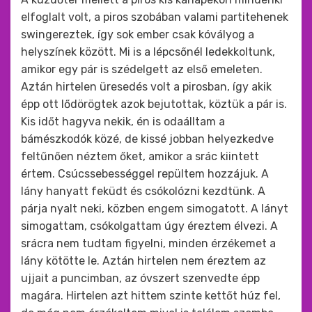
elfoglalt volt, a piros szobában valami partitehenek
swingereztek, így sok ember csak kóvályog a
helyszínek között. Mi is a lépcsőnél ledekkoltunk,
amikor egy pár is szédelgett az első emeleten.
Aztán hirtelen üresedés volt a pirosban, így akik
épp ott lődörögtek azok bejutottak, köztük a pár is.
Kis időt hagyva nekik, én is odaálltam a
bámészkodók közé, de kissé jobban helyezkedve
feltűnően néztem őket, amikor a srác kiintett
értem. Csúcssebességgel repültem hozzájuk. A
lány hanyatt feküdt és csókolózni kezdtünk. A
párja nyalt neki, közben engem simogatott. A lányt
simogattam, csókolgattam úgy éreztem élvezi. A
srácra nem tudtam figyelni, minden érzékemet a
lány kötötte le. Aztán hirtelen nem éreztem az
ujjait a puncimban, az óvszert szenvedte épp
magára. Hirtelen azt hittem szinte kettőt húz fel,