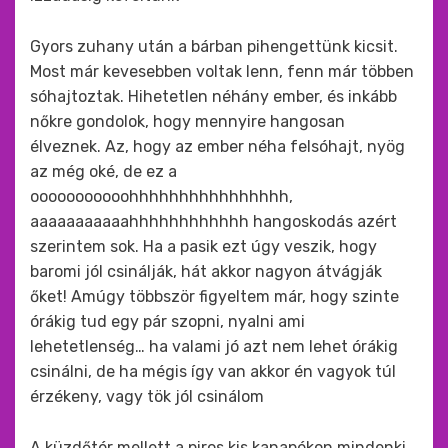
Gyors zuhany után a bárban pihengettünk kicsit.
Most már kevesebben voltak lenn, fenn már többen
sóhajtoztak. Hihetetlen néhány ember, és inkább
nőkre gondolok, hogy mennyire hangosan
élveznek. Az, hogy az ember néha felsóhajt, nyög
az még oké, de ez a
ooooooooooohhhhhhhhhhhhhhhh,
aaaaaaaaaaahhhhhhhhhhhh hangoskodás azért
szerintem sok. Ha a pasik ezt úgy veszik, hogy
baromi jól csinálják, hát akkor nagyon átvágják
őket! Amúgy többször figyeltem már, hogy szinte
órákig tud egy pár szopni, nyalni ami
lehetetlenség… ha valami jó azt nem lehet órákig
csinálni, de ha mégis így van akkor én vagyok túl
érzékeny, vagy tök jól csinálom
A küzdőtér mellett a piros kis kanapékon mindenki