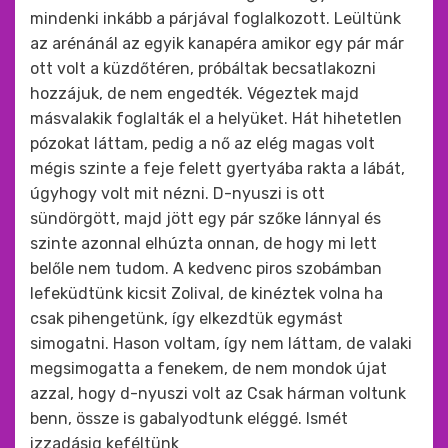
mindenki inkább a párjával foglalkozott. Leültünk
az arénánál az egyik kanapéra amikor egy pár már
ott volt a küzdőtéren, próbáltak becsatlakozni
hozzájuk, de nem engedték. Végeztek majd
másvalakik foglalták el a helyüket. Hát hihetetlen
pózokat láttam, pedig a nő az elég magas volt
mégis szinte a feje felett gyertyába rakta a lábát,
úgyhogy volt mit nézni. D-nyuszi is ott
sündörgött, majd jött egy pár szőke lánnyal és
szinte azonnal elhúzta onnan, de hogy mi lett
belőle nem tudom. A kedvenc piros szobámban
lefeküdtünk kicsit Zolival, de kinéztek volna ha
csak pihengetünk, így elkezdtük egymást
simogatni. Hason voltam, így nem láttam, de valaki
megsimogatta a fenekem, de nem mondok újat
azzal, hogy d-nyuszi volt az Csak hárman voltunk
benn, össze is gabalyodtunk eléggé. Ismét
izzadásig keféltünk