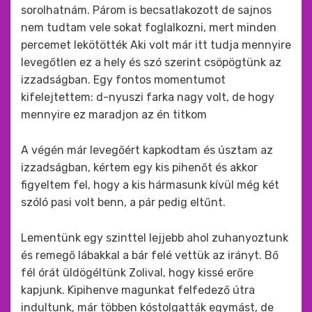
sorolhatnám. Párom is becsatlakozott de sajnos
nem tudtam vele sokat foglalkozni, mert minden
percemet lekötötték Aki volt már itt tudja mennyire
levegőtlen ez a hely és szó szerint csöpögtünk az
izzadságban. Egy fontos momentumot
kifelejtettem: d-nyuszi farka nagy volt, de hogy
mennyire ez maradjon az én titkom
A végén már levegőért kapkodtam és úsztam az
izzadságban, kértem egy kis pihenőt és akkor
figyeltem fel, hogy a kis hármasunk kívül még két
szóló pasi volt benn, a pár pedig eltűnt.
Lementünk egy szinttel lejjebb ahol zuhanyoztunk
és remegő lábakkal a bár felé vettük az irányt. Bő
fél órát üldögéltünk Zolival, hogy kissé erőre
kapjunk. Kipihenve magunkat felfedező útra
indultunk, már többen kóstolgatták egymást, de