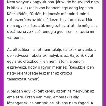
Nem vagyunk nagy klubba-járók, de ha kívülről nem
is látszik, akkor is van bennem egy adag izgalom.
Készülődés, fürdés, hajmosás már mind-mind
rutinszerű és az idő elérkezett az indulásra. Már
nem egyszer tesszük meg ezt az utat, de mégis az
utcához érve kissé remeg a gyomrom, ki tudja mi
vár benn.
Az öltözőben ismét nem találjuk a szekrényünket,
de kedvesen ráböknek melyik is az. Rajtunk kívül
egy srác öltözködik, én nem látom, a párom
észreveszi, hogy nagyon megnéz. (későbbiekben
nagy jelentősége lesz már az öltözői
találkozásunknak)
A bárban egy koktélt kérek, aztán felmegyünk az
emeletre. Korán van még, emberek is alig
lézengenek, se hangok, se látvány nem fogad. A