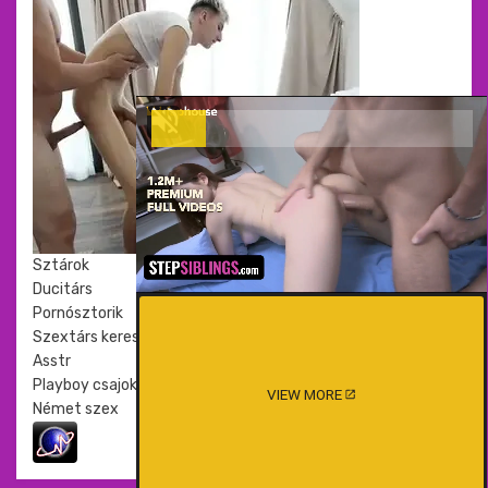
Sztárok
Ducitárs
Pornósztorik
Szextárs kereső
Asstr
Playboy csajok
VIEW MORE
Német szex