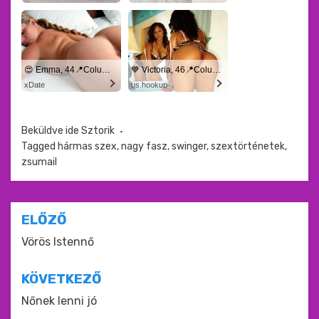
😍 Emma, 44📍Columbus
💙 Victoria, 46📍Columbus
xDate
us.hookup
Beküldve ide
Sztorik
Tagged
hármas szex
,
nagy fasz
,
swinger
,
szextörténetek
,
zsumail
Bejegyzés
ELŐZŐ
navigáció
Vörös Istennő
KÖVETKEZŐ
Nőnek lenni jó