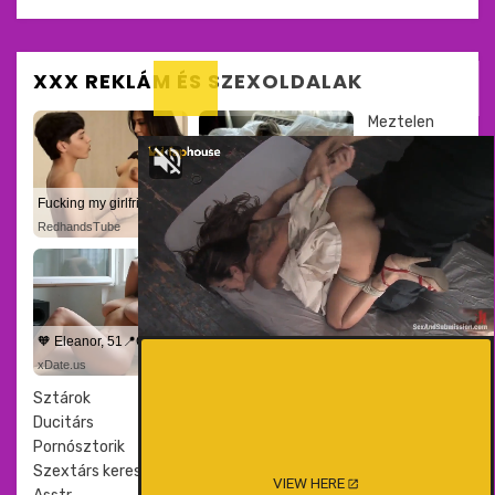
XXX REKLÁM ÉS SZEXOLDALAK
Meztelen
Fucking my girlfriend's hot mommy by mistake
💏 Ida, 41📍Columbus
RedhandsTube
xDate
🧡 Eleanor, 51📍Columbus
❤️ Willow, 36📍Columbus
xDate.us
us.hookup
Sztárok
Ducitárs
Pornósztorik
Szextárs kereső
VIEW HERE