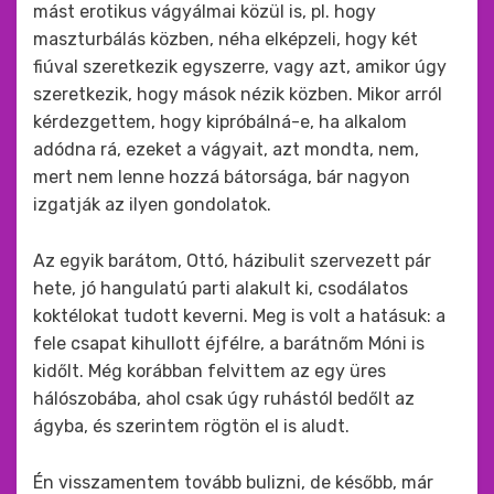
mást erotikus vágyálmai közül is, pl. hogy
maszturbálás közben, néha elképzeli, hogy két
fiúval szeretkezik egyszerre, vagy azt, amikor úgy
szeretkezik, hogy mások nézik közben. Mikor arról
kérdezgettem, hogy kipróbálná-e, ha alkalom
adódna rá, ezeket a vágyait, azt mondta, nem,
mert nem lenne hozzá bátorsága, bár nagyon
izgatják az ilyen gondolatok.
Az egyik barátom, Ottó, házibulit szervezett pár
hete, jó hangulatú parti alakult ki, csodálatos
koktélokat tudott keverni. Meg is volt a hatásuk: a
fele csapat kihullott éjfélre, a barátnőm Móni is
kidőlt. Még korábban felvittem az egy üres
hálószobába, ahol csak úgy ruhástól bedőlt az
ágyba, és szerintem rögtön el is aludt.
Én visszamentem tovább bulizni, de később, már