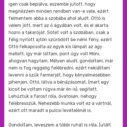
igen csak bepiálva, eszembe jutott, hogy
megnézzem minden rendben van-e vele, ezért
felmentem abba a szobába ahol aludt. Ottó is
velem jött, mert az ő ágyában volt, és el akarta
hozni a takaróját. Sötét volt a szobában, csak a
félig nyitott ajtón szűrődött be némi fény, ezért
Ottó felkapcsolta az egyik kis lámpát az ágy
mellett, így már láttam, pont úgy volt Móni,
ahogyan hagytam. Mélyen aludt, gondoltam, már
nem is fog reggelig felébredni, ezért nekiálltam
levenni a szűk farmerjét, hogy kényelmesebben
pihenjen. Ottó, látva a bénázásomat, (mert egy
kicsit be voltam rúgva már én is), segített.
Lehúztuk a farost róla, óvatosan, nehogy
felébresszük. Nehezebb munka volt ez a vártnál,
ezért ott maradt a pulcsi levételénél is.
Gondoltam, leveszem a többi ruhát is róla, (utált