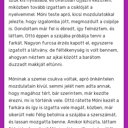
szűk kis nyílásába, és óvatosan ujjazni kezdtem,
miközben tovább izgattam a csiklóját a
nyelvemmel. Móni teste apró, kicsi mozdulatokkal
jelezte, hogy izgalomba jött, megmozdult a csípője
is. Gondoltam már fel is ébredt, így felnéztem, és
láttam, Ottó éppen a szájába próbálja tenni a
farkát. Nagyon furcsa érzés kapott el, egyszerre
izgatott a látvány, de féltékenység is volt bennem,
ahogyan néztem az ajkai között a barátom
duzzadt makkját eltűnni.
Móninak a szemei csukva voltak, apró önkéntelen
mozdulatain kívül, semmi jelét nem adta annak,
hogy magához tért, bár szerintem, már kezdte
érezni, mi is történik vele. Ottó rátette Móni kezét a
farkára és így is izgatta vele magát, közben, már
sikerült neki félig betolnia a szájába a szerszámát,
és lassan mozgatta benne. Amikor kihúzta, láttam