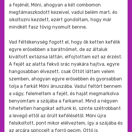
a fejénél, Móni, ahogyan a két combomon
megtámaszkodott kezeivel, vadul belém mart, és
sikoltozni kezdett, ezért gondoltam, hogy már
mindkét fasz tövig nyomult benne.
Vad féltékenység fogott el, hogy ők ketten kefélik
egyre erősebben a barátnőmet, de az általuk
kiváltott extázisa láttán, elfojtottam ezt az érzést.
A fejét az alatta fekvő srác nyakára hajtva, egyre
hangosabban élvezett, csak Ottót láttam velem
szemben, ahogyan egyre erősebben és gyorsabban
tolja a farkát Móni ánuszába. Vadul feltört bennem
a vágy, felemeltem a fejét, és haját megmarkolva
benyomtam a szájába a farkamat. Mind a négyen
hihetetlen hangokat adtunk ki, szinte szétrobbant
a levegő ettől az őrült kefélésétől. Móni újra
felsikoltott, pont mikor elélveztem, így a szájába és
az arcára spriccelt a forró gecim. Ottó is