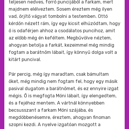
teljesen nedves, forró puncijából a farkam, mert
majdnem elélveztem. Sosem éreztem még ilyen
vad, őrjítő vágyat tombolni a testemben. Ottó
kérdőn nézett rám, így egy kicsit elhúzódtam, hogy
ő is odaférjen ahhoz a csodálatos puncihoz, amit
az előbb még én keféltem. Megbűvölve néztem,
ahogyan betolja a farkát, kezeimmel még mindig
fogtam a barátnőm lábait, így könnyű dolga volt a
kitárt puncival.
Pár percig, még így maradtam, csak bámultam
őket, még mindig nem fogtam fel, hogy egy másik
pasival dugatom a barátnőmet, és ez ennyire izgat
mégis. Ő is megfogta Móni lábait, így elengedtem,
és a fejéhez mentem. A vártnál könnyebben
becsusszant a farkam Móni szájába, és
megdöbbenésemre, éreztem, ahogyan finoman
szopni kezdi. A nyelve izgatóan mozgott a