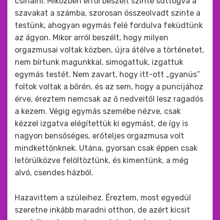
csinálni. Miközben erről beszélt szinte suttogva a
szavakat a számba, szorosan összeolvadt szinte a
testünk, ahogyan egymás felé fordulva feküdtünk
az ágyon. Mikor arról beszélt, hogy milyen
orgazmusai voltak közben, újra átélve a történetet,
nem bírtunk magunkkal, simogattuk, izgattuk
egymás testét. Nem zavart, hogy itt-ott „gyanús”
foltok voltak a bőrén, és az sem, hogy a puncijához
érve, éreztem nemcsak az ő nedveitől lesz ragadós
a kezem. Végig egymás szemébe nézve, csak
kézzel izgatva elégítettük ki egymást, de így is
nagyon bensőséges, erőteljes orgazmusa volt
mindkettőnknek. Utána, gyorsan csak éppen csak
letörülközve felöltöztünk, és kimentünk, a még
alvó, csendes házból.
Hazavittem a szüleihez. Éreztem, most egyedül
szeretne inkább maradni otthon, de azért kicsit