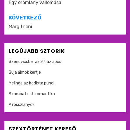
navigáció
Egy örömlány vallomása
KÖVETKEZŐ
Margitnéni
LEGÚJABB SZTORIK
Szendvicsbe rakott az após
Buja álmok kertje
Melinda az irodista punci
Szombat esti romantika
A rosszlányok
SZEXTÖRTÉNET KERESŐ