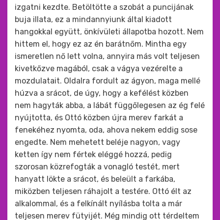
izgatni kezdte. Betöltötte a szobát a puncijának
buja illata, ez a mindannyiunk által kiadott
hangokkal együtt, önkívületi állapotba hozott. Nem
hittem el, hogy ez az én barátnőm. Mintha egy
ismeretlen nő lett volna, annyira más volt teljesen
kivetkőzve magából, csak a vágya vezérelte a
mozdulatait. Oldalra fordult az ágyon, maga mellé
húzva a srácot, de úgy, hogy a kefélést közben
nem hagyták abba, a lábát függőlegesen az ég felé
nyújtotta, és Ottó közben újra merev farkát a
fenekéhez nyomta, oda, ahova nekem eddig sose
engedte. Nem mehetett beléje nagyon, vagy
ketten így nem fértek eléggé hozzá, pedig
szorosan közrefogták a vonagló testét, mert
hanyatt lökte a srácot, és beleült a farkába,
miközben teljesen ráhajolt a testére. Ottó élt az
alkalommal, és a felkínált nyílásba tolta a már
teljesen merev fütyijét. Még mindig ott térdeltem