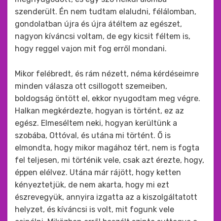
szenderült. Én nem tudtam elaludni, félálomban,
gondolatban újra és újra átéltem az egészet,
nagyon kíváncsi voltam, de egy kicsit féltem is,
hogy reggel vajon mit fog erről mondani.
Mikor felébredt, és rám nézett, néma kérdéseimre
minden válasza ott csillogott szemeiben,
boldogság öntött el, ekkor nyugodtam meg végre.
Halkan megkérdezte, hogyan is történt, ez az
egész. Elmeséltem neki, hogyan kerültünk a
szobába, Ottóval, és utána mi történt. Ő is
elmondta, hogy mikor magához tért, nem is fogta
fel teljesen, mi történik vele, csak azt érezte, hogy,
éppen elélvez. Utána már rájött, hogy ketten
kényeztetjük, de nem akarta, hogy mi ezt
észrevegyük, annyira izgatta az a kiszolgáltatott
helyzet, és kíváncsi is volt, mit fogunk vele