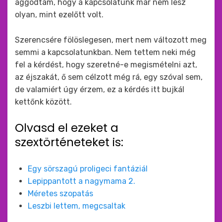
aggódtam, hogy a kapcsolatunk már nem lesz
olyan, mint ezelőtt volt.
Szerencsére fölöslegesen, mert nem változott meg
semmi a kapcsolatunkban. Nem tettem neki még
fel a kérdést, hogy szeretné-e megismételni azt,
az éjszakát, ő sem célzott még rá, egy szóval sem,
de valamiért úgy érzem, ez a kérdés itt bujkál
kettőnk között.
Olvasd el ezeket a
szextörténeteket is:
Egy sörszagú proligeci fantáziál
Lepippantott a nagymama 2.
Méretes szopatás
Leszbi lettem, megcsaltak