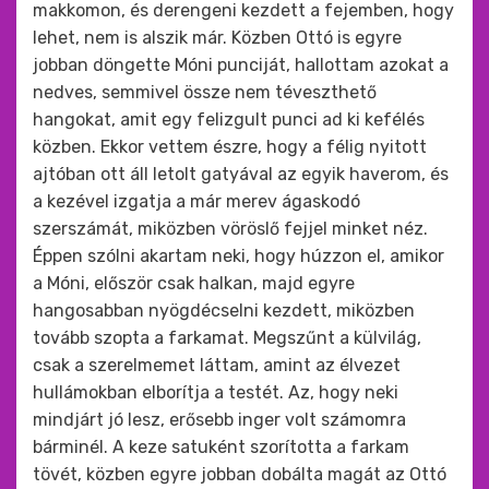
makkomon, és derengeni kezdett a fejemben, hogy
lehet, nem is alszik már. Közben Ottó is egyre
jobban döngette Móni punciját, hallottam azokat a
nedves, semmivel össze nem téveszthető
hangokat, amit egy felizgult punci ad ki kefélés
közben. Ekkor vettem észre, hogy a félig nyitott
ajtóban ott áll letolt gatyával az egyik haverom, és
a kezével izgatja a már merev ágaskodó
szerszámát, miközben vöröslő fejjel minket néz.
Éppen szólni akartam neki, hogy húzzon el, amikor
a Móni, először csak halkan, majd egyre
hangosabban nyögdécselni kezdett, miközben
tovább szopta a farkamat. Megszűnt a külvilág,
csak a szerelmemet láttam, amint az élvezet
hullámokban elborítja a testét. Az, hogy neki
mindjárt jó lesz, erősebb inger volt számomra
bárminél. A keze satuként szorította a farkam
tövét, közben egyre jobban dobálta magát az Ottó