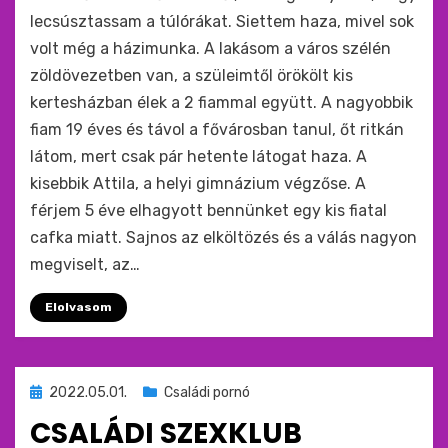
lecsúsztassam a túlórákat. Siettem haza, mivel sok
volt még a házimunka. A lakásom a város szélén
zöldövezetben van, a szüleimtől örökölt kis
kertesházban élek a 2 fiammal együtt. A nagyobbik
fiam 19 éves és távol a fővárosban tanul, őt ritkán
látom, mert csak pár hetente látogat haza. A
kisebbik Attila, a helyi gimnázium végzőse. A
férjem 5 éve elhagyott bennünket egy kis fiatal
cafka miatt. Sajnos az elköltözés és a válás nagyon
megviselt, az…
Elolvasom
Beküldve
2022.05.01.
Családi pornó
ide
CSALÁDI SZEXKLUB
: