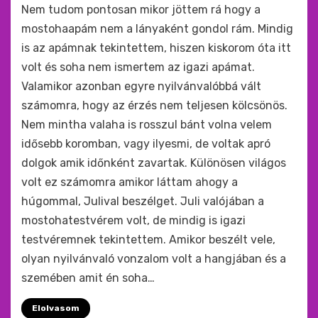
by
monkey
Nem tudom pontosan mikor jöttem rá hogy a
mostohaapám nem a lányaként gondol rám. Mindig
is az apámnak tekintettem, hiszen kiskorom óta itt
volt és soha nem ismertem az igazi apámat.
Valamikor azonban egyre nyilvánvalóbbá vált
számomra, hogy az érzés nem teljesen kölcsönös.
Nem mintha valaha is rosszul bánt volna velem
idősebb koromban, vagy ilyesmi, de voltak apró
dolgok amik időnként zavartak. Különösen világos
volt ez számomra amikor láttam ahogy a
húgommal, Julival beszélget. Juli valójában a
mostohatestvérem volt, de mindig is igazi
testvéremnek tekintettem. Amikor beszélt vele,
olyan nyilvánvaló vonzalom volt a hangjában és a
szemében amit én soha…
Elolvasom