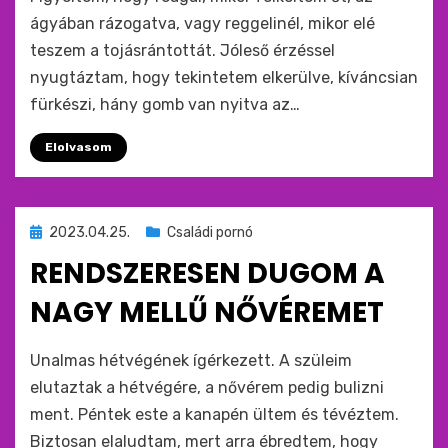
ágyában rázogatva, vagy reggelinél, mikor elé
teszem a tojásrántottát. Jóleső érzéssel
nyugtáztam, hogy tekintetem elkerülve, kíváncsian
fürkészi, hány gomb van nyitva az…
Elolvasom
Beküldve
2023.04.25.
Családi pornó
ide
RENDSZERESEN DUGOM A
:
NAGY MELLŰ NŐVÉREMET
by
monkey
Unalmas hétvégének ígérkezett. A szüleim
elutaztak a hétvégére, a nővérem pedig bulizni
ment. Péntek este a kanapén ültem és tévéztem.
Biztosan elaludtam, mert arra ébredtem, hogy