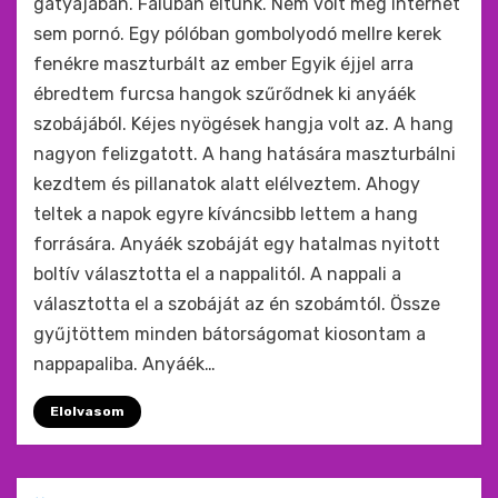
gatyájában. Faluban éltünk. Nem volt még internet
sem pornó. Egy pólóban gombolyodó mellre kerek
fenékre maszturbált az ember Egyik éjjel arra
ébredtem furcsa hangok szűrődnek ki anyáék
szobájából. Kéjes nyögések hangja volt az. A hang
nagyon felizgatott. A hang hatására maszturbálni
kezdtem és pillanatok alatt elélveztem. Ahogy
teltek a napok egyre kíváncsibb lettem a hang
forrására. Anyáék szobáját egy hatalmas nyitott
boltív választotta el a nappalitól. A nappali a
választotta el a szobáját az én szobámtól. Össze
gyűjtöttem minden bátorságomat kiosontam a
nappapaliba. Anyáék…
Elolvasom