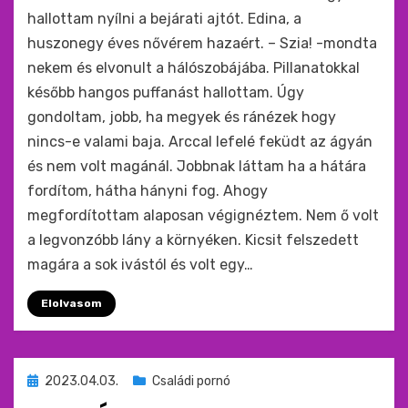
hallottam nyílni a bejárati ajtót. Edina, a
huszonegy éves nővérem hazaért. – Szia! -mondta
nekem és elvonult a hálószobájába. Pillanatokkal
később hangos puffanást hallottam. Úgy
gondoltam, jobb, ha megyek és ránézek hogy
nincs-e valami baja. Arccal lefelé feküdt az ágyán
és nem volt magánál. Jobbnak láttam ha a hátára
fordítom, hátha hányni fog. Ahogy
megfordítottam alaposan végignéztem. Nem ő volt
a legvonzóbb lány a környéken. Kicsit felszedett
magára a sok ivástól és volt egy…
Elolvasom
Beküldve
2023.04.03.
Családi pornó
ide