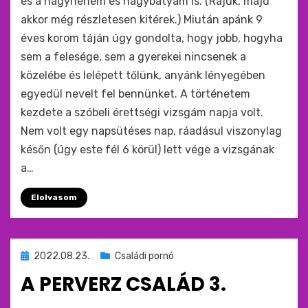
és a nagynéném és nagybátyám is. (Rájuk, majd
akkor még részletesen kitérek.) Miután apánk 9
éves korom táján úgy gondolta, hogy jobb, hogyha
sem a felesége, sem a gyerekei nincsenek a
közelébe és lelépett tőlünk, anyánk lényegében
egyedül nevelt fel bennünket. A történetem
kezdete a szóbeli érettségi vizsgám napja volt.
Nem volt egy napsütéses nap, ráadásul viszonylag
későn (úgy este fél 6 körül) lett vége a vizsgának
a…
Elolvasom
Beküldve
2022.08.23.
Családi pornó
ide
A PERVERZ CSALÁD 3.
: