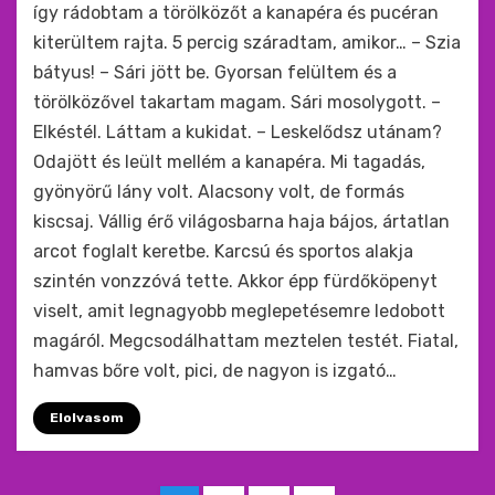
így rádobtam a törölközőt a kanapéra és pucéran
kiterültem rajta. 5 percig száradtam, amikor… – Szia
bátyus! – Sári jött be. Gyorsan felültem és a
törölközővel takartam magam. Sári mosolygott. –
Elkéstél. Láttam a kukidat. – Leskelődsz utánam?
Odajött és leült mellém a kanapéra. Mi tagadás,
gyönyörű lány volt. Alacsony volt, de formás
kiscsaj. Vállig érő világosbarna haja bájos, ártatlan
arcot foglalt keretbe. Karcsú és sportos alakja
szintén vonzzóvá tette. Akkor épp fürdőköpenyt
viselt, amit legnagyobb meglepetésemre ledobott
magáról. Megcsodálhattam meztelen testét. Fiatal,
hamvas bőre volt, pici, de nagyon is izgató…
Elolvasom