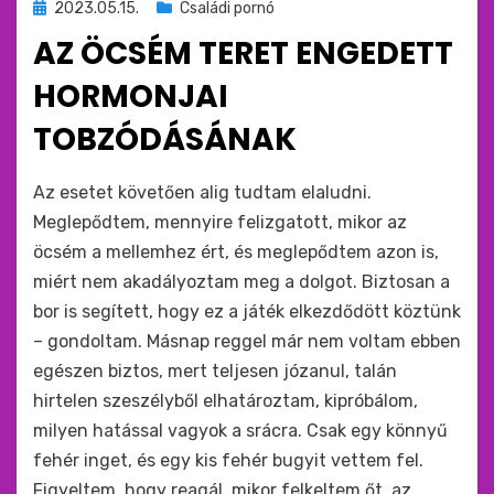
Beküldve
2023.05.15.
Családi pornó
ide
AZ ÖCSÉM TERET ENGEDETT
:
HORMONJAI
TOBZÓDÁSÁNAK
by
monkey
Az esetet követően alig tudtam elaludni.
Meglepődtem, mennyire felizgatott, mikor az
öcsém a mellemhez ért, és meglepődtem azon is,
miért nem akadályoztam meg a dolgot. Biztosan a
bor is segített, hogy ez a játék elkezdődött köztünk
– gondoltam. Másnap reggel már nem voltam ebben
egészen biztos, mert teljesen józanul, talán
hirtelen szeszélyből elhatároztam, kipróbálom,
milyen hatással vagyok a srácra. Csak egy könnyű
fehér inget, és egy kis fehér bugyit vettem fel.
Figyeltem, hogy reagál, mikor felkeltem őt, az