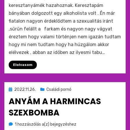
keresztanyámék hazahoznak. Keresztapám
bányában dolgozott egy alkoholista volt . Én már
fiatalon nagyon érdeklődtem a szexualitás iránt
,sűrűn felállt a farkam és nagyon nagy vágyat
éreztem hogy valami történjen nem igazán tudtam
hogy mi nem tudtam hogy ha húzgálom akkor
elélvezek , abban az időben az ilyesmi tabu…
Elolvasom
Beküldve
2022.11.26.
Családi pornó
ide
ANYÁM A HARMINCAS
:
SZEXBOMBA
Anyám
by
1 hozzászólás a(z)
monkey
bejegyzéshez