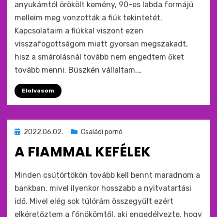
anyukámtól örökölt kemény, 90-es labda formájú
melleim meg vonzották a fiúk tekintetét.
Kapcsolataim a fiúkkal viszont ezen
visszafogottságom miatt gyorsan megszakadt,
hisz a smárolásnál tovább nem engedtem őket
tovább menni. Büszkén vállaltam,…
Elolvasom
Beküldve
2022.06.02.
Családi pornó
ide
A FIAMMAL KEFÉLEK
:
by
monkey
Minden csütörtökön tovább kell bennt maradnom a
bankban, mivel ilyenkor hosszabb a nyitvatartási
idő. Mivel elég sok túlórám összegyűlt ezért
elkéretőztem a főnökömtől, aki engedélyezte, hogy