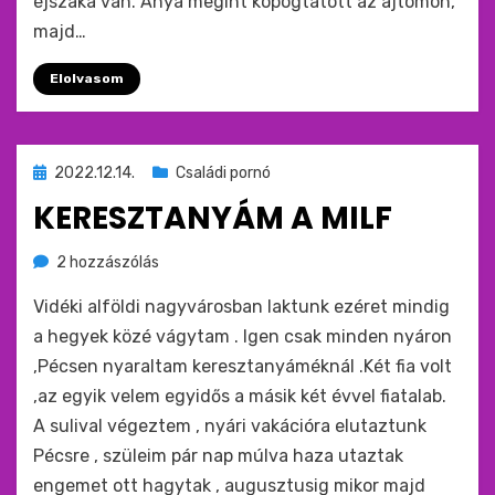
éjszaka van. Anya megint kopogtatott az ajtómon,
majd…
Elolvasom
Beküldve
2022.12.14.
Családi pornó
ide
KERESZTANYÁM A MILF
:
Keresztanyám
by
2 hozzászólás
monkey
a
Vidéki alföldi nagyvárosban laktunk ezéret mindig
MILF
című
a hegyek közé vágytam . Igen csak minden nyáron
bejegyzéshez
,Pécsen nyaraltam keresztanyáméknál .Két fia volt
,az egyik velem egyidős a másik két évvel fiatalab.
A sulival végeztem , nyári vakációra elutaztunk
Pécsre , szüleim pár nap múlva haza utaztak
engemet ott hagytak , augusztusig mikor majd