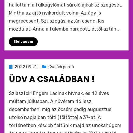
hallottam a fülkagylómat súroló ajkak sziszegését.
Mintha az ajtó nyikordult volna. Az ágy is
megreccsent. Szuszogás, aztán csend. Kis
mozdulat, Anna a fülembe harapott, ettől aztán…
Elolvasom
Beküldve
2022.09.21.
Családi pornó
ide
ÜDV A CSALÁDBAN !
:
by
monkey
Sziasztok! Engem Lacinak hívnak, és 42 éves
múltam júliusban. A nővérem 46 lesz
decemberben, míg az öcsém pedig augusztus
utolsó napjaiban tölti (töltötte) a 37-at. A
történetben később feltűnik majd az unokahúgom