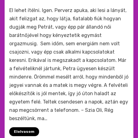
by
monkey
El lehet ítélni. Igen. Perverz apuka, aki lesi a lányát,
akit felizgat az, hogy látja, fiatalabb fiúk hogyan
dugják meg Petrát, vagy épp pár állandó női
barátnőjével hogy kényeztetik egymást
orgazmusig. Sem időm, sem energiám nem volt
csajozni, vagy épp csak alkalmi kapcsolatokat
keresni. Erikával is megszakadt a kapcsolatom. Már
a felvételiknél jártunk, Petra ügyesen készült
mindenre. Örömmel mesélt arról, hogy mindenből jó
jegyei vannak és a matek is megy végre. A felvételi
előkészítők is jól mentek, így jó úton haladt az
egyetem felé. Teltek csendesen a napok, aztán egy
nap megcsörrent a telefonom. – Szia Oli, Rég
beszéltünk, ma…
Elolvasom