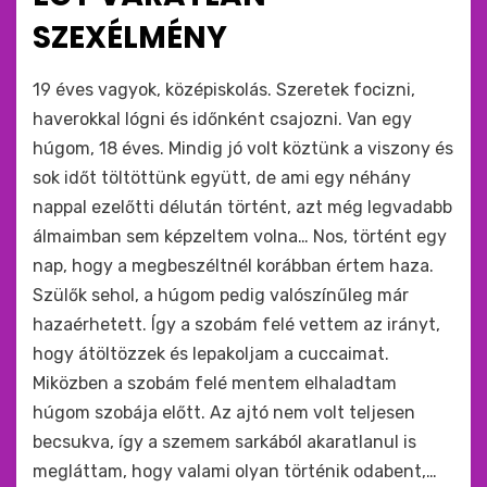
SZEXÉLMÉNY
by
monkey
19 éves vagyok, középiskolás. Szeretek focizni,
haverokkal lógni és időnként csajozni. Van egy
húgom, 18 éves. Mindig jó volt köztünk a viszony és
sok időt töltöttünk együtt, de ami egy néhány
nappal ezelőtti délután történt, azt még legvadabb
álmaimban sem képzeltem volna… Nos, történt egy
nap, hogy a megbeszéltnél korábban értem haza.
Szülők sehol, a húgom pedig valószínűleg már
hazaérhetett. Így a szobám felé vettem az irányt,
hogy átöltözzek és lepakoljam a cuccaimat.
Miközben a szobám felé mentem elhaladtam
húgom szobája előtt. Az ajtó nem volt teljesen
becsukva, így a szemem sarkából akaratlanul is
megláttam, hogy valami olyan történik odabent,…