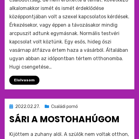
alkalomakkor ismét és ismét érdeklődése
középpontjában volt a szexel kapcsolatos kérdések.
Érkezésekor, vagy éppen a távozásakor mindig
arcpuszit adtunk egymásnak. Normális testvéri
kapcsolat volt köztünk. Egy esős, hideg őszi
vasárnap átfázva értem haza a vásárból. Általában
ugyan abban az időpontban tértem otthonomba.
Hugi csengetése…
Elolvasom
Beküldve
2022.02.27.
Családi pornó
ide
SÁRI A MOSTOHAHÚGOM
:
by
monkey
Kijöttem a zuhany alól. A szülők nem voltak otthon,