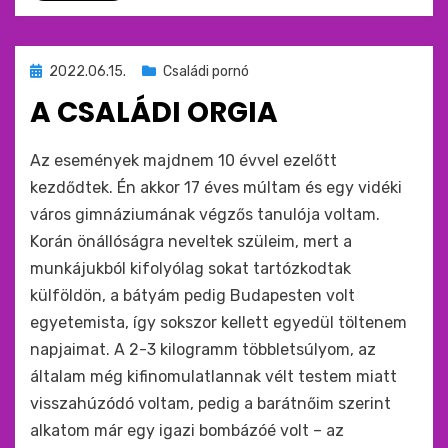
Beküldve
2022.06.15.
Családi pornó
ide
A CSALÁDI ORGIA
:
by
monkey
Az események majdnem 10 évvel ezelőtt
kezdődtek. Én akkor 17 éves múltam és egy vidéki
város gimnáziumának végzős tanulója voltam.
Korán önállóságra neveltek szüleim, mert a
munkájukból kifolyólag sokat tartózkodtak
külföldön, a bátyám pedig Budapesten volt
egyetemista, így sokszor kellett egyedül töltenem
napjaimat. A 2-3 kilogramm többletsúlyom, az
általam még kifinomulatlannak vélt testem miatt
visszahúzódó voltam, pedig a barátnőim szerint
alkatom már egy igazi bombázóé volt – az