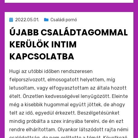
Beküldve
2022.05.01.
Családi pornó
ide
ÚJABB CSALÁDTAGOMMAL
:
KERÜLÖK INTIM
KAPCSOLATBA
by
monkey
Hugi az utóbbi időben rendszeresen
felporszívozott, elmosogatott helyettem, míg
letusoltam, vagy elfogyasztottam az általa hozott
ételt. Önzetlen kedvességével lenyűgözött. Eleinte
még a kisebbik hugommal együtt jöttek, de ahogy
telt az idő, egyedül érkezett. Beszélgetésünket
mindig próbálta a szex irányába terelni, de én ezt
rendre elhárítottam. Olyankor látszódott rajta némi
csalódottság, de nem erőltette a témát. Következő