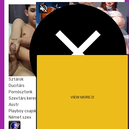
Meztelen
Sztárok
Ducitárs
Pornósztorik
VIEW MORE
Szextárs kereső
Asstr
Playboy csajok
Német szex