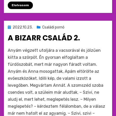
Elolvasom
Beküldve
2022.10.23.
Családi pornó
ide
A BIZARR CSALÁD 2.
:
by
monkey
Anyám végzett utoljára a vacsorával és jóízűen
kiitta a szörpöt. Én gyorsan elfoglaltam a
fürdőszobát, mert már nagyon fáradt voltam.
Anyám és Anna mosogattak, Apám eltörölte az
evőeszközöket. Idilli kép, de valami izzott a
levegőben. Megvártam Annát. A szomszéd szoba
csendes volt, a szüleim már aludtak. – Szivi, ne
aludj el, mert lehet, meglepetés lesz. – Milyen
meglepetés? – kérdeztem félálomban, de a válasz
már nem hatolt el az agyamig. – Szivi, szivi –