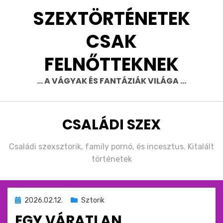
Skip
SZEXTÖRTÉNETEK
to
content
CSAK
FELNŐTTEKNEK
… A VÁGYAK ÉS FANTÁZIÁK VILÁGA …
CÍMKE
:
CSALÁDI SZEX
Családi szexsztorik, family pornó, és incesztus. Kitalált
történetek
Beküldve
2026.02.12.
Sztorik
ide
EGY VÁRATLAN
: