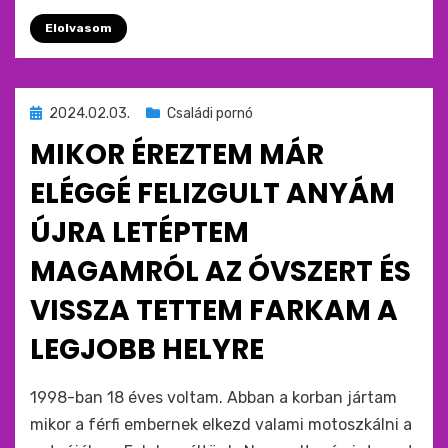
Elolvasom
Beküldve
2024.02.03.
Családi pornó
ide
MIKOR ÉREZTEM MÁR
:
ELÉGGÉ FELIZGULT ANYÁM
ÚJRA LETÉPTEM
MAGAMRÓL AZ ÓVSZERT ÉS
VISSZA TETTEM FARKAM A
LEGJOBB HELYRE
by
monkey
1998-ban 18 éves voltam. Abban a korban jártam
mikor a férfi embernek elkezd valami motoszkálni a