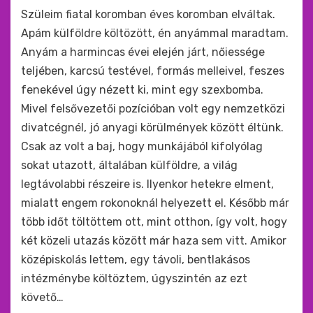
a
Szüleim fiatal koromban éves koromban elváltak.
harmincas
szexbomba
Apám külföldre költözött, én anyámmal maradtam.
Anyám a harmincas évei elején járt, nőiessége
teljében, karcsú testével, formás melleivel, feszes
fenekével úgy nézett ki, mint egy szexbomba.
Mivel felsővezetői pozícióban volt egy nemzetközi
divatcégnél, jó anyagi körülmények között éltünk.
Csak az volt a baj, hogy munkájából kifolyólag
sokat utazott, általában külföldre, a világ
legtávolabbi részeire is. Ilyenkor hetekre elment,
mialatt engem rokonoknál helyezett el. Később már
több időt töltöttem ott, mint otthon, így volt, hogy
két közeli utazás között már haza sem vitt. Amikor
középiskolás lettem, egy távoli, bentlakásos
intézménybe költöztem, úgyszintén az ezt
követő…