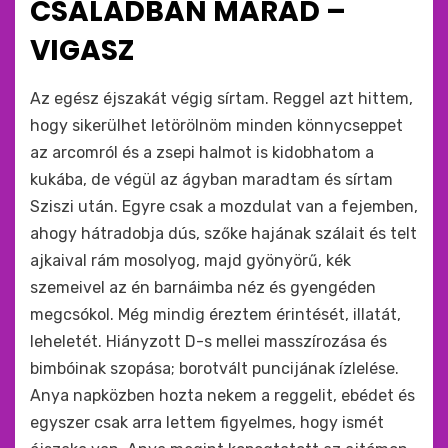
CSALÁDBAN MARAD –
:
VIGASZ
by
monkey
Az egész éjszakát végig sírtam. Reggel azt hittem,
hogy sikerülhet letörölnöm minden könnycseppet
az arcomról és a zsepi halmot is kidobhatom a
kukába, de végül az ágyban maradtam és sírtam
Sziszi után. Egyre csak a mozdulat van a fejemben,
ahogy hátradobja dús, szőke hajának szálait és telt
ajkaival rám mosolyog, majd gyönyörű, kék
szemeivel az én barnáimba néz és gyengéden
megcsókol. Még mindig éreztem érintését, illatát,
leheletét. Hiányzott D-s mellei masszírozása és
bimbóinak szopása; borotvált puncijának ízlelése.
Anya napközben hozta nekem a reggelit, ebédet és
egyszer csak arra lettem figyelmes, hogy ismét