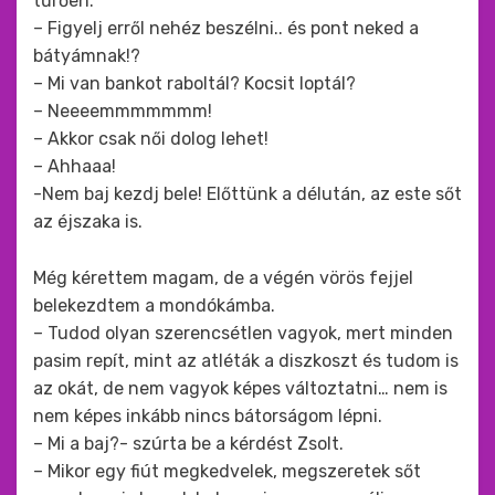
tűrően.
– Figyelj erről nehéz beszélni.. és pont neked a
bátyámnak!?
– Mi van bankot raboltál? Kocsit loptál?
– Neeeemmmmmmm!
– Akkor csak női dolog lehet!
– Ahhaaa!
-Nem baj kezdj bele! Előttünk a délután, az este sőt
az éjszaka is.
Még kérettem magam, de a végén vörös fejjel
belekezdtem a mondókámba.
– Tudod olyan szerencsétlen vagyok, mert minden
pasim repít, mint az atléták a diszkoszt és tudom is
az okát, de nem vagyok képes változtatni… nem is
nem képes inkább nincs bátorságom lépni.
– Mi a baj?- szúrta be a kérdést Zsolt.
– Mikor egy fiút megkedvelek, megszeretek sőt