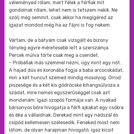
véleményed rólam, mert félek a férfiak mit
gondolnak rólam, lehet nem is tetszem nekik. Ne
szólj még semmit, csak akkor ha megígéred az
igazat mondod még ha az fájni is fog nekem.
Vártam, de a bátyám csak vizsgált és bizony
tényleg egyre méretesebb lett a szerszámja.
Percek múlva törte csak meg a csendet.
– Próbállak más szemmel nézni, úgy mint egy nőt.
A hajad dús és koronába fogja a baba arcocskádat,
min a két huncut szemed mindig mosolyog. Orrod
piszesége és a két kis gödröcske kihangsúlyoza a
szádat, mire nemes egyszerűséggel csak azt
mondanám: igazi szopós formája van. A nyakad
bársonyos bőre hívogatja a férfi ajkakat egy csókra
és éke a vállaidnak. Derekad mint egy nádszál és
csípőd kellemesen szélesedik. Feneked most nem
látom, de olyan harapnian hívogató, igaz kicsit