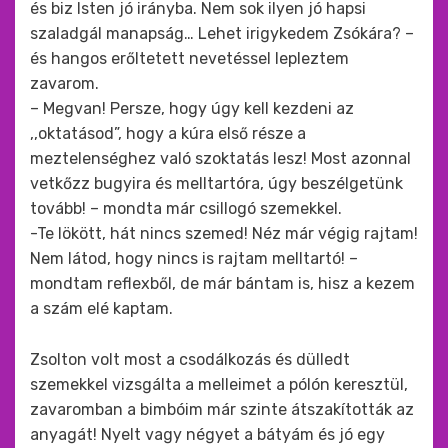
és biz Isten jó irányba. Nem sok ilyen jó hapsi
szaladgál manapság… Lehet irigykedem Zsókára? –
és hangos erőltetett nevetéssel lepleztem
zavarom.
– Megvan! Persze, hogy úgy kell kezdeni az
,,oktatásod”, hogy a kúra első része a
meztelenséghez való szoktatás lesz! Most azonnal
vetkőzz bugyira és melltartóra, úgy beszélgetünk
tovább! – mondta már csillogó szemekkel.
-Te lökött, hát nincs szemed! Néz már végig rajtam!
Nem látod, hogy nincs is rajtam melltartó! –
mondtam reflexből, de már bántam is, hisz a kezem
a szám elé kaptam.
Zsolton volt most a csodálkozás és dülledt
szemekkel vizsgálta a melleimet a pólón keresztül,
zavaromban a bimbóim már szinte átszakították az
anyagát! Nyelt vagy négyet a bátyám és jó egy