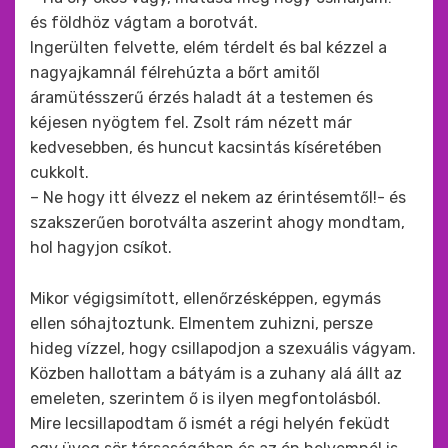
és földhöz vágtam a borotvát.
Ingerülten felvette, elém térdelt és bal kézzel a
nagyajkamnál félrehúzta a bőrt amitől
áramütésszerű érzés haladt át a testemen és
kéjesen nyögtem fel. Zsolt rám nézett már
kedvesebben, és huncut kacsintás kíséretében
cukkolt.
– Ne hogy itt élvezz el nekem az érintésemtől!- és
szakszerűen borotválta aszerint ahogy mondtam,
hol hagyjon csíkot.
Mikor végigsimított, ellenőrzésképpen, egymás
ellen sóhajtoztunk. Elmentem zuhizni, persze
hideg vízzel, hogy csillapodjon a szexuális vágyam.
Közben hallottam a bátyám is a zuhany alá állt az
emeleten, szerintem ő is ilyen megfontolásból.
Mire lecsillapodtam ő ismét a régi helyén feküdt