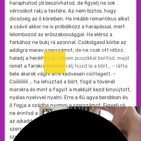
haraphatod jól beszívhatod, de figyelj ne sok
vércsókot rakj a testére. Az nem biztos, hogy
dicsőség az ő köreiben. Ha inkább romantikus alkat
a csávó akkor ne is próbálkozz a harapással, mert
lelombozod az erőszakossággal. Ha elérsz a
farkához ne bukj rá azonnal. Csókolgasd körbe az
addigra merev szerszámot, de ne csak ott időzz,
haladj a heréihez is.. Finom puszikkal borítsd, majd
ismét a farokra koncentrálj húzd le a bőrt… – látta
bele akarok vágni erre kedvesen csittegett. –
Csíííííííííí … ha lehúztad a bőrt, fogd a tövénél
marokra és mint a fagyit a makkját kezd kinyújtott,
nyálas nyelvvel nyalni. Erre a fiú agya berobban és
ő fogja a szádba nyomni a szerszámot. Figyelj rá,
ne érintsd a fogaddal előszörre, mert az fáj, hanem
az ajkaddal enyhén szorítva bólogass a
szerszámján és egyre jobban vedd a szájába a
szerszámot. Közben a nyelved se lazsáljon járjon a