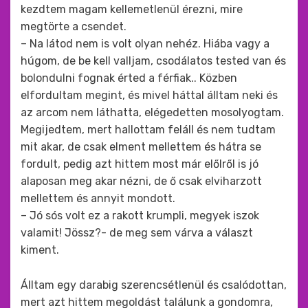
kezdtem magam kellemetlenül érezni, mire
megtörte a csendet.
– Na látod nem is volt olyan nehéz. Hiába vagy a
húgom, de be kell valljam, csodálatos tested van és
bolondulni fognak érted a férfiak.. Közben
elfordultam megint, és mivel háttal álltam neki és
az arcom nem láthatta, elégedetten mosolyogtam.
Megijedtem, mert hallottam feláll és nem tudtam
mit akar, de csak elment mellettem és hátra se
fordult, pedig azt hittem most már előlről is jó
alaposan meg akar nézni, de ő csak elviharzott
mellettem és annyit mondott.
– Jó sós volt ez a rakott krumpli, megyek iszok
valamit! Jössz?- de meg sem várva a választ
kiment.
Álltam egy darabig szerencsétlenül és csalódottan,
mert azt hittem megoldást találunk a gondomra,