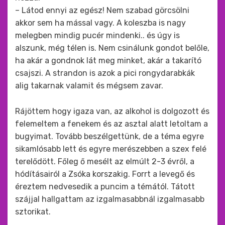
– Látod ennyi az egész! Nem szabad görcsölni
akkor sem ha mással vagy. A koleszba is nagy
melegben mindig pucér mindenki.. és úgy is
alszunk, még télen is. Nem csinálunk gondot belőle,
ha akár a gondnok lát meg minket, akár a takarító
csajszi. A strandon is azok a pici rongydarabkák
alig takarnak valamit és mégsem zavar.
Rájöttem hogy igaza van, az alkohol is dolgozott és
felemeltem a fenekem és az asztal alatt letoltam a
bugyimat. Tovább beszélgettünk, de a téma egyre
sikamlósabb lett és egyre merészebben a szex felé
terelődött. Főleg ő mesélt az elmúlt 2-3 évről, a
hódításairól a Zsóka korszakig. Forrt a levegő és
éreztem nedvesedik a puncim a témától. Tátott
szájjal hallgattam az izgalmasabbnál izgalmasabb
sztorikat.