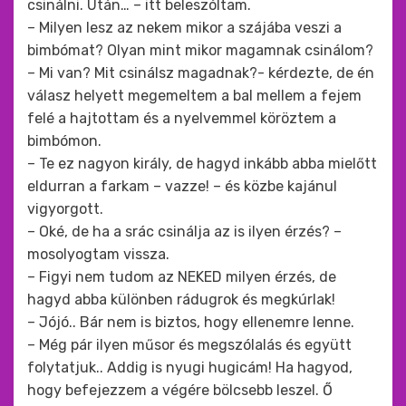
csinálni. Után… – itt beleszóltam.
– Milyen lesz az nekem mikor a szájába veszi a
bimbómat? Olyan mint mikor magamnak csinálom?
– Mi van? Mit csinálsz magadnak?- kérdezte, de én
válasz helyett megemeltem a bal mellem a fejem
felé a hajtottam és a nyelvemmel köröztem a
bimbómon.
– Te ez nagyon király, de hagyd inkább abba mielőtt
eldurran a farkam – vazze! – és közbe kajánul
vigyorgott.
– Oké, de ha a srác csinálja az is ilyen érzés? –
mosolyogtam vissza.
– Figyi nem tudom az NEKED milyen érzés, de
hagyd abba különben rádugrok és megkúrlak!
– Jójó.. Bár nem is biztos, hogy ellenemre lenne.
– Még pár ilyen műsor és megszólalás és együtt
folytatjuk.. Addig is nyugi hugicám! Ha hagyod,
hogy befejezzem a végére bölcsebb leszel. Ő