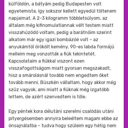
külföldön, a bátyám pedig Budapesten volt
egyetemista, így sokszor kellett egyedül töltenem
napjaimat. A 2-3 kilogramm többletsúlyom, az
általam még kifinomulatlannak vélt testem miatt
visszahúzódó voltam, pedig a barátnőim szerint
alkatom már egy igazi bombázóé volt – az
anyukámtól örökölt kemény, 90-es labda formájú
melleim meg vonzották a fiúk tekintetét.
Kapcsolataim a fiúkkal viszont ezen
visszafogottságom miatt gyorsan megszakadt,
hisz a smárolásnál tovább nem engedtem őket
tovább menni. Büszkén vállaltam, hogy akkor még
szűz vagyok, ami miatt a fiúknak még izgatóbb
lettem, de azért szenvedtem is tőle.
Egy péntek kora délutáni szerelmi csalódás utáni
pityergésemben annyira beleéltem magam ebbe az
önsajnálatba – tudva hogy szüleim egy hétig nem