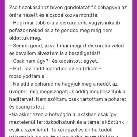
Zsolt szokásához híven gondolatát félbehagyva az
órára nézett és elcsodálkozva mondta:
– Húgi már több órája diskurálunk, vagyis inkább
pofázok neked és a te gondod meg még nem
oldottuk meg.
– Semmi gond, jó volt már megint diskurálni veled
és bevallom élveztem is a beszélgetést!
– Csak nem úgy?- és kacsintott egyet.
– Hát… ez hadd maradjon az én titkom –
mosolyodtam el.
– Na add a poharad ne hagyjuk meg a nedűt az
üvegbe.. míg megiszogatjuk addig megbeszéljük a
haditervet. Nem szóltam, csak tartottam a poharat
és csurig is lett.
-Na akkor ezen a hétvégén a lakásban csak így
meztelenül tartózkodhatunk és a téma is köztünk
csak a szex lehet. Te kérdezel és én ha tudok