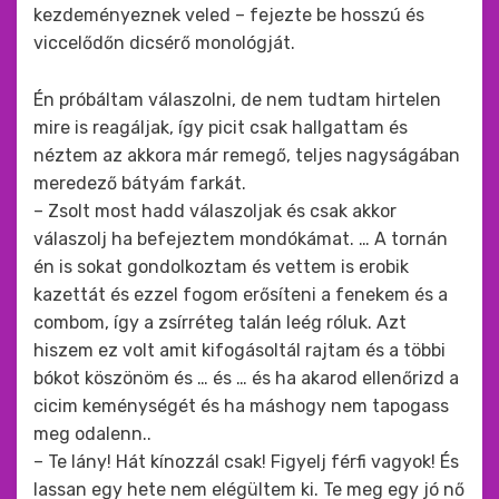
kezdeményeznek veled – fejezte be hosszú és
viccelődőn dicsérő monológját.
Én próbáltam válaszolni, de nem tudtam hirtelen
mire is reagáljak, így picit csak hallgattam és
néztem az akkora már remegő, teljes nagyságában
meredező bátyám farkát.
– Zsolt most hadd válaszoljak és csak akkor
válaszolj ha befejeztem mondókámat. … A tornán
én is sokat gondolkoztam és vettem is erobik
kazettát és ezzel fogom erősíteni a fenekem és a
combom, így a zsírréteg talán leég róluk. Azt
hiszem ez volt amit kifogásoltál rajtam és a többi
bókot köszönöm és … és … és ha akarod ellenőrizd a
cicim keménységét és ha máshogy nem tapogass
meg odalenn..
– Te lány! Hát kínozzál csak! Figyelj férfi vagyok! És
lassan egy hete nem elégültem ki. Te meg egy jó nő