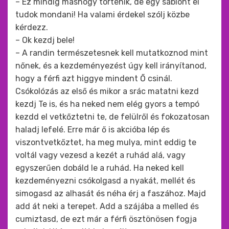
– Ez mindig máshogy történik, de egy sablont el
tudok mondani! Ha valami érdekel szólj közbe
kérdezz.
– Ok kezdj bele!
– A randin természetesnek kell mutatkoznod mint
nőnek, és a kezdeményezést úgy kell irányítanod,
hogy a férfi azt higgye mindent Ő csinál.
Csókolózás az első és mikor a srác matatni kezd
kezdj Te is, és ha neked nem elég gyors a tempó
kezdd el vetkőztetni te, de felülről és fokozatosan
haladj lefelé. Erre már ő is akcióba lép és
viszontvetkőztet, ha meg mulya, mint eddig te
voltál vagy vezesd a kezét a ruhád alá, vagy
egyszerűen dobáld le a ruhád. Ha neked kell
kezdeményezni csókolgasd a nyakát, mellét és
simogasd az alhasát és néha érj a faszához. Majd
add át neki a terepet. Add a szájába a melled és
cumiztasd, de ezt már a férfi ösztönösen fogja