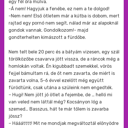
egy fél óra múlva.
-Á nem! Hagyjuk a fenébe, ez nem a te dolgod!
-Nem nem! Első ötletem már a kútba is dobom, mert
rajtad egy pornó nem segít, nálad már az alapoknál
gondok vannak. Gondolkozom!- majd
gondterhelten kimászott a fürdőbe.
Nem telt bele 20 perc és a bátyám vizesen, egy szál
törölközőbe csavarva jött vissza, de a ráncok még a
homlokán voltak. Én kigubbadt szemekkel, vörös
fejjel bámultam rá, de őt nem zavarta, de miért is
zavarta volna, 5-6 évvel ezelőtt még együtt
fürödtünk, csak utána a szüleink nem engedték.
– Hugi! Nem jött jó ötlet a fejembe, de … helló mi
van veled nem láttál még? Kocsányon lóg a
szemed… Basszus, hát te már tőlem is zavarba
jössz?
– Hááátttt! Mit ne mondjak megváltoztál előnyödre