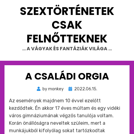
Skip
SZEXTÖRTÉNETEK
to
content
CSAK
FELNŐTTEKNEK
… A VÁGYAK ÉS FANTÁZIÁK VILÁGA …
A CSALÁDI ORGIA
Beküldve
by
monkey
2022.06.15.
ide
Az események majdnem 10 évvel ezelőtt
:
kezdődtek. Én akkor 17 éves múltam és egy vidéki
város gimnáziumának végzős tanulója voltam.
Korán önállóságra neveltek szüleim, mert a
munkájukból kifolyólag sokat tartózkodtak