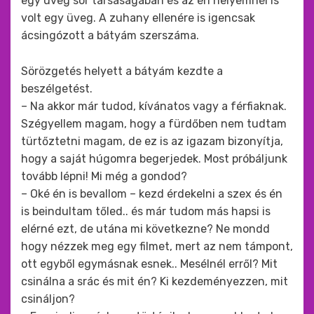
egy üveg sör társaságában és az én helyemnél is
volt egy üveg. A zuhany ellenére is igencsak
ácsingózott a bátyám szerszáma.
Sörözgetés helyett a bátyám kezdte a
beszélgetést.
– Na akkor már tudod, kívánatos vagy a férfiaknak.
Szégyellem magam, hogy a fürdőben nem tudtam
türtőztetni magam, de ez is az igazam bizonyítja,
hogy a saját húgomra begerjedek. Most próbáljunk
tovább lépni! Mi még a gondod?
– Oké én is bevallom – kezd érdekelni a szex és én
is beindultam tőled.. és már tudom más hapsi is
elérné ezt, de utána mi következne? Ne mondd
hogy nézzek meg egy filmet, mert az nem támpont,
ott egyből egymásnak esnek.. Mesélnél erről? Mit
csinálna a srác és mit én? Ki kezdeményezzen, mit
csináljon?