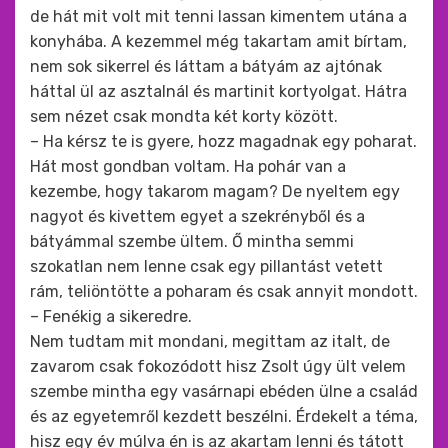
de hát mit volt mit tenni lassan kimentem utána a
konyhába. A kezemmel még takartam amit bírtam,
nem sok sikerrel és láttam a bátyám az ajtónak
háttal ül az asztalnál és martinit kortyolgat. Hátra
sem nézet csak mondta két korty között.
– Ha kérsz te is gyere, hozz magadnak egy poharat.
Hát most gondban voltam. Ha pohár van a
kezembe, hogy takarom magam? De nyeltem egy
nagyot és kivettem egyet a szekrényből és a
bátyámmal szembe ültem. Ő mintha semmi
szokatlan nem lenne csak egy pillantást vetett
rám, teliöntötte a poharam és csak annyit mondott.
– Fenékig a sikeredre.
Nem tudtam mit mondani, megittam az italt, de
zavarom csak fokozódott hisz Zsolt úgy ült velem
szembe mintha egy vasárnapi ebéden ülne a család
és az egyetemről kezdett beszélni. Érdekelt a téma,
hisz egy év múlva én is az akartam lenni és tátott