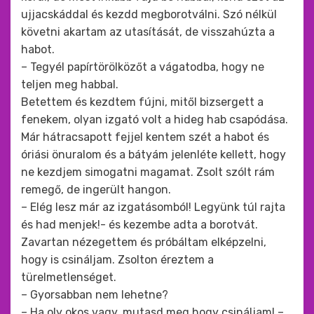
ujjacskáddal és kezdd megborotválni. Szó nélkül
követni akartam az utasítását, de visszahúzta a
habot.
– Tegyél papírtörölközőt a vágatodba, hogy ne
teljen meg habbal.
Betettem és kezdtem fújni, mitől bizsergett a
fenekem, olyan izgató volt a hideg hab csapódása.
Már hátracsapott fejjel kentem szét a habot és
óriási önuralom és a bátyám jelenléte kellett, hogy
ne kezdjem simogatni magamat. Zsolt szólt rám
remegő, de ingerült hangon.
– Elég lesz már az izgatásomból! Legyünk túl rajta
és had menjek!- és kezembe adta a borotvát.
Zavartan nézegettem és próbáltam elképzelni,
hogy is csináljam. Zsolton éreztem a
türelmetlenséget.
– Gyorsabban nem lehetne?
– Ha oly okos vagy, mutasd meg hogy csináljam! –