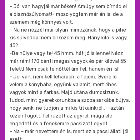
– Jól van hagyjál már békén! Amúgy sem bírnád el
a disznósúlyomat!- mosolyogtam már én is, de a
szemem még könnyes volt.
– Na ne nézzél már olyan mimózának, hogy a pihe
kis súlyoddal nem birkózom meg. Hány kiló is vagy,
45?
-De hülye vagy te! 45 hmm, hát jó is lenne! Nézz
már rám! 170 centi magas vagyok és pár kilóval 55
felett! Nem csak te nőttél ám fel, hanem én is!
– Jól van, nem kell leharapni a fejem. Gyere le
velem a konyhába, együnk valamit, mert éhes
vagyok mint a farkas. Majd utána dumcsizunk,
tudod, mint gyerekkorunkba a szoba sarkába bújva,
hogy senki ne tudjon a mi kis titkainkról.. – aztán
kézen fogott, felhúzott az ágyról, maga elé
engedett és a fenekemre pacsizott egyet.
– Na – már nevettem én is, mert ez a pacsi állati jól
esett.