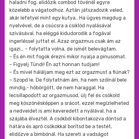
haladni fog, elidőzik combod tövénél egyre
közelebb a vágatodhoz. Aztán játszadozik veled,
akár lefetyel mint egy kutya.. Ha ügyes megdug a
nyelvével, de a csúcsra a csiklód nyalásával
szívásával, ha eléggé kidudorodik a fogával
ingerléssel juttat el. Azaz orgazmus csak ám az
igazi… – folytatta volna, de ismét belevágtam.
– És én mit fogok érezni mikor nyalja a pinusomat.
– Figyelj Tündi! Én azt honnan tudjam!
– És mivel háláljam meg ezt az orgazmust a fiúnak?
– Szopd le. De folytatnám ám, ha nem szólnál bele
mindig.- hőbörgött, de nem haraggal. Ha
lecsillapodott az orgazmusod, ülj fel és csókold
meg köszönésképpen a srácot, ezzel megízlelheted
a nedveidet is ami keveredett a nyálával, ha a
szájába élveztél. A csókból kibontakozva döntsd a
hátára és apró csókokkal borítsd be a testét,
elidőzve a bimbónál. Ha szereti a vadságot