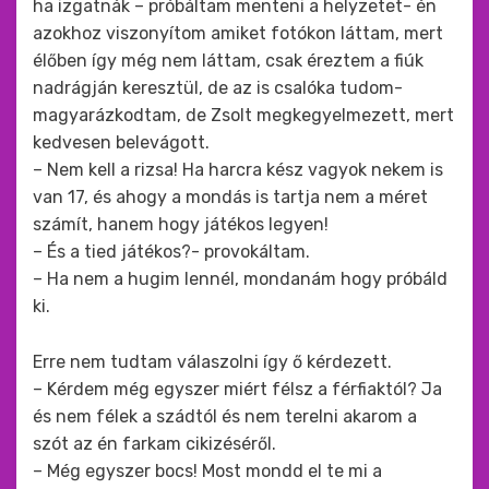
ha izgatnák – próbáltam menteni a helyzetet- én
azokhoz viszonyítom amiket fotókon láttam, mert
élőben így még nem láttam, csak éreztem a fiúk
nadrágján keresztül, de az is csalóka tudom-
magyarázkodtam, de Zsolt megkegyelmezett, mert
kedvesen belevágott.
– Nem kell a rizsa! Ha harcra kész vagyok nekem is
van 17, és ahogy a mondás is tartja nem a méret
számít, hanem hogy játékos legyen!
– És a tied játékos?- provokáltam.
– Ha nem a hugim lennél, mondanám hogy próbáld
ki.
Erre nem tudtam válaszolni így ő kérdezett.
– Kérdem még egyszer miért félsz a férfiaktól? Ja
és nem félek a szádtól és nem terelni akarom a
szót az én farkam cikizéséről.
– Még egyszer bocs! Most mondd el te mi a