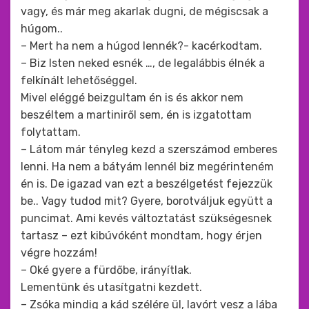
vagy, és már meg akarlak dugni, de mégiscsak a
húgom..
– Mert ha nem a húgod lennék?- kacérkodtam.
– Biz Isten neked esnék …, de legalábbis élnék a
felkínált lehetőséggel.
Mivel eléggé beizgultam én is és akkor nem
beszéltem a martiniről sem, én is izgatottam
folytattam.
– Látom már tényleg kezd a szerszámod emberes
lenni. Ha nem a bátyám lennél biz megérinteném
én is. De igazad van ezt a beszélgetést fejezzük
be.. Vagy tudod mit? Gyere, borotváljuk együtt a
puncimat. Ami kevés változtatást szükségesnek
tartasz – ezt kibúvóként mondtam, hogy érjen
végre hozzám!
– Oké gyere a fürdőbe, irányítlak.
Lementünk és utasítgatni kezdett.
– Zsóka mindig a kád szélére ül, lavórt vesz a lába