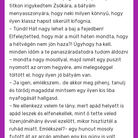
titkon irigykedtem Zsókára, a bátyám
menyasszonyára, hogy neki milyen könnyű, hogy
ilyen klassz hapsit sikerült kifognia.
– Tündi! Hát nagy lehet a baj a fejedben!
Elfelejtetted, hogy már a múlt héten mondta, hogy
a hétvégén nem jön haza?! Úgyhogy ha kell,
minden időm a te panaszáradatodra tudom áldozni
– mondta nagy mosollyal, majd ismét egy puszit
nyomott az orrom hegyére, ami melegséggel
töltött el, hogy ilyen jó bátyám van.
– Ja igen, emlékszem.. de akkor meg pihenj, tanulj
és törődj magaddal mintsem egy ilyen kis liba
nyafogását hallgasd.
– Ne ellenkezz velem te lány, mert apád helyett is
apád leszek és elfenekellek, mint ő tette veled
tízenjónéhány évvel ezelőtt, mikor hisztiztél a
ruhád miatt. Emlékszel?- egy huncut mosoly
futott át az arcán amiben egy kis gúny is volt.