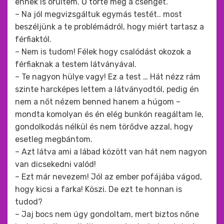
ennek is örültem. Ő törte meg a csenget.
– Na jól megvizsgáltuk egymás testét.. most
beszéljünk a te problémádról, hogy miért tartasz a
férfiaktól.
– Nem is tudom! Félek hogy csalódást okozok a
férfiaknak a testem látványával.
– Te nagyon hülye vagy! Ez a test … Hát nézz rám
szinte harcképes lettem a látványodtól, pedig én
nem a nőt nézem benned hanem a húgom –
mondta komolyan és én elég bunkón reagáltam le,
gondolkodás nélkül és nem törődve azzal, hogy
esetleg megbántom.
– Azt látva ami a lábad között van hát nem nagyon
van dicsekedni valód!
– Ezt már nevezem! Jól az ember pofájába vágod,
hogy kicsi a farka! Köszi. De ezt te honnan is
tudod?
– Jaj bocs nem úgy gondoltam, mert biztos nőne