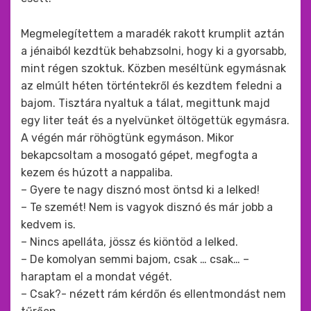
Megmelegítettem a maradék rakott krumplit aztán
a jénaiból kezdtük behabzsolni, hogy ki a gyorsabb,
mint régen szoktuk. Közben meséltünk egymásnak
az elmúlt héten történtekről és kezdtem feledni a
bajom. Tisztára nyaltuk a tálat, megittunk majd
egy liter teát és a nyelvünket öltögettük egymásra.
A végén már röhögtünk egymáson. Mikor
bekapcsoltam a mosogató gépet, megfogta a
kezem és húzott a nappaliba.
– Gyere te nagy disznó most öntsd ki a lelked!
– Te szemét! Nem is vagyok disznó és már jobb a
kedvem is.
– Nincs apelláta, jössz és kiöntöd a lelked.
– De komolyan semmi bajom, csak … csak… –
haraptam el a mondat végét.
– Csak?- nézett rám kérdőn és ellentmondást nem