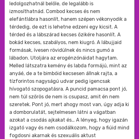
ledolgozhatnál belőle, de legalább is
izmosíthatnád. Combod kecses és nem
elefántlábra hasonlít, hanem szépen vékonyodik a
térdedig, de ezt is lehetne edzeni egy kicsit. A
térded és a lábszárad kecses őzikére hasonlít. A
bokád kecses, szabályos, nem kiugró. A lábujjaid
formásak, ívesen rövidülnek és nincs gumó a
lábadon. Utoljára az erogénzónáidat hagytam.
Melled látszatra kemény és labda formájú, mint az
anyáé, de a te bimbóid kecsesen állnak rajta, a
tízforintos nagyságú udvar pedig igencsak
hívogató szopogatásra. A puncid pamacsa pont jó,
nem túl szőrös de nem is csupasz, amit én nem
szeretek. Pont jó, mert ahogy most van, úgy adja ki
a domborulatát, sejtelmesen látni a vágatban
azokat a csodás ajkakat és… A lényeg, hogy igazán
izgató vagy és nem csodálkozom, hogy a fiúid mind
fogdosni akarnak és szexuális aktust