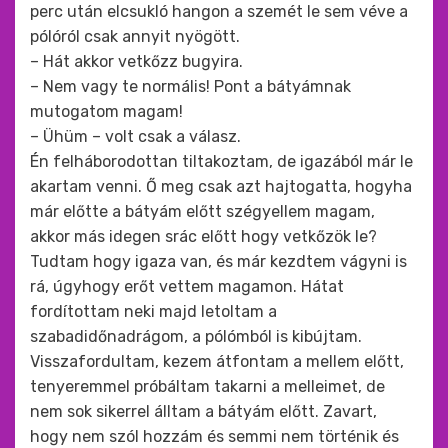
perc után elcsukló hangon a szemét le sem véve a
pólóról csak annyit nyögött.
– Hát akkor vetkőzz bugyira.
– Nem vagy te normális! Pont a bátyámnak
mutogatom magam!
– Ühüm – volt csak a válasz.
Én felháborodottan tiltakoztam, de igazából már le
akartam venni. Ő meg csak azt hajtogatta, hogyha
már előtte a bátyám előtt szégyellem magam,
akkor más idegen srác előtt hogy vetkőzök le?
Tudtam hogy igaza van, és már kezdtem vágyni is
rá, úgyhogy erőt vettem magamon. Hátat
fordítottam neki majd letoltam a
szabadidőnadrágom, a pólómból is kibújtam.
Visszafordultam, kezem átfontam a mellem előtt,
tenyeremmel próbáltam takarni a melleimet, de
nem sok sikerrel álltam a bátyám előtt. Zavart,
hogy nem szól hozzám és semmi nem történik és