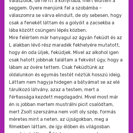
válaszolok, de ne itt a konyhába, mert elültem a
seggem. Gyere menjünk fel a szobámba –
válaszomra se várva elindult, de oly sebesen, hogy
csak a fenekét láttam és a golyóit a zacsekba a
lába között csüngeni lépés közben.
Mire felértem már hanyagul az ágyán feküdt és az
L alakban lévő rész maradék fekhelyére mutatott,
hogy én oda üljek, feküdjek. Mivel az alkohol igen
csak hatott jobbnak találtam a fekvést úgy, hogy a
lábam az övére tettem. Csak feküdtünk az
oldalunkon és egymás testét néztük hosszú ideig.
Láttam nem hagyja hidegen a bátyámat se az elé
tárulkozó látvány, azaz a testem, mert a
férfiassága kezdett megdagadni. Mivel most már
én is jobban mertem mustrálni picit csalódtam,
mert Zsolt szerszáma nem volt oly szép, formás
méretes mint a neten, az újságokban, meg a
filmekben láttam, de így élőben és világosban