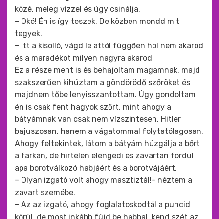
közé, meleg vízzel és úgy csinálja.
– Oké! Én is így teszek. De közben mondd mit
tegyek.
– Itt a kisolló, vágd le attól függően hol nem akarod
és a maradékot milyen nagyra akarod.
Ez a része ment is és behajoltam magamnak, majd
szakszerűen kihúztam a göndörödő szőröket és
majdnem tőbe lenyisszantottam. Úgy gondoltam
én is csak fent hagyok szőrt, mint ahogy a
bátyámnak van csak nem vízszintesen, Hitler
bajuszosan, hanem a vágatommal folytatólagosan.
Ahogy feltekintek, látom a bátyám húzgálja a bőrt
a farkán, de hirtelen elengedi és zavartan fordul
apa borotválkozó habjáért és a borotvájáért.
– Olyan izgató volt ahogy masztiztál!- néztem a
zavart szemébe.
– Az az izgató, ahogy foglalatoskodtál a puncid
körül, de most inkább fújd be habbal, kend szét az