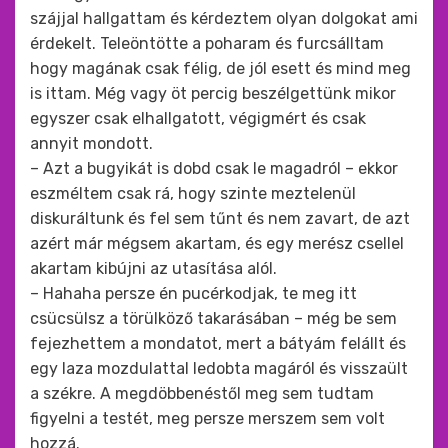
szájjal hallgattam és kérdeztem olyan dolgokat ami
érdekelt. Teleöntötte a poharam és furcsálltam
hogy magának csak félig, de jól esett és mind meg
is ittam. Még vagy öt percig beszélgettünk mikor
egyszer csak elhallgatott, végigmért és csak
annyit mondott.
– Azt a bugyikát is dobd csak le magadról – ekkor
eszméltem csak rá, hogy szinte meztelenül
diskuráltunk és fel sem tűnt és nem zavart, de azt
azért már mégsem akartam, és egy merész csellel
akartam kibújni az utasítása alól.
– Hahaha persze én pucérkodjak, te meg itt
csücsülsz a törülköző takarásában – még be sem
fejezhettem a mondatot, mert a bátyám felállt és
egy laza mozdulattal ledobta magáról és visszaült
a székre. A megdöbbenéstől meg sem tudtam
figyelni a testét, meg persze merszem sem volt
hozzá.