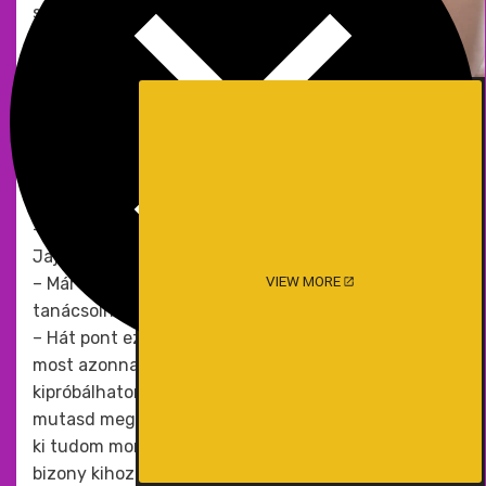
szádba és nyalogasd a makkját. Ekkor gyorsíts és
már a kezed is mozgasd. Figyeld a fiú légzését és
ha már zilál, nyögdécsel készül a lavina kitörésére.
Ha engeded a szádba, koncentrálj nehogy levegő
vételkor jöjjön az első adag, mert fulladozni
kezdesz, ha pedig nem engeded a szádba akkor
időbe vedd ki a szádból… – itt már nem bírtam
tovább és közbevágtam.
– Milyen szopni a faszt? Milyen az íze a gecinek?
Jaj Zsolt…
VIEW MORE
– Már mondtam ilyeneket én nem tudhatok! Egyet
tanácsolhatok … próbáld ki.
– Hát pont ez az! Annyira beindultam, hogy nekem
most azonnal kell egy hapsi, akivel ezt
kipróbálhatom … Zsolt … ne csak szóban taníts …
mutasd meg kérlek. Soha nem hittem, hogy ezt én
ki tudom mondani, de az izgalom és az alkohol
bizony kihozta belőlem. Akartam. Furcsán