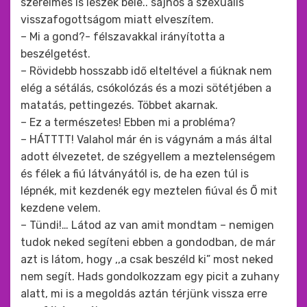
szerelmes is leszek bele.. sajnos a szexuális
visszafogottságom miatt elveszítem.
– Mi a gond?- félszavakkal irányította a
beszélgetést.
– Rövidebb hosszabb idő elteltével a fiúknak nem
elég a sétálás, csókolózás és a mozi sötétjében a
matatás, pettingezés. Többet akarnak.
– Ez a természetes! Ebben mi a probléma?
– HÁTTTT! Valahol már én is vágynám a más által
adott élvezetet, de szégyellem a meztelenségem
és félek a fiú látványától is, de ha ezen túl is
lépnék, mit kezdenék egy meztelen fiúval és Ő mit
kezdene velem.
– Tündi!… Látod az van amit mondtam – nemigen
tudok neked segíteni ebben a gondodban, de már
azt is látom, hogy ,,a csak beszéld ki” most neked
nem segít. Hads gondolkozzam egy picit a zuhany
alatt, mi is a megoldás aztán térjünk vissza erre