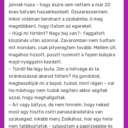
jönnek haza – hogy észre sem vettem a már 20
éves bátyám hazaérkezését. Összerezzentem,
mikor vidáman berohant a szobámba, ő meg
megdöbbent, hogy itatom az egereket.
– Húgi mi történt? Nagy baj van?- faggatott
köszönés után azonnal. Zavaromban nem tudtam
mit mondani, csak pityeregtem tovább. Mellém ült,
magához húzott, puszit nyomott a fejem búbjára
majd nyaggatni kezdett.
– Tündi! Ne légy buta. Jön a hétvége és te
siránkozással akarod tölteni? Ha gondolod,
megbeszéljük mi a bajod, tudod, mint régen – na!
Ha máshogy nem tudok segíteni akkor segítek
azzal, hogy meghallgatlak.
– Ari vagy bátyus, de nem hinném, hogy neked
most egy hisztis csitri panaszáradatára van
szükséged, inkább menj Zsókához, már egy hete
nem találkoztatok – szipogtam a papírzsepibe és