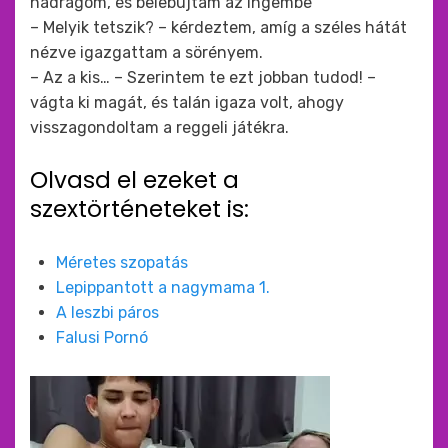
nadrágom, és belebújtam az ingembe
– Melyik tetszik? – kérdeztem, amíg a széles hátát
nézve igazgattam a sörényem.
– Az a kis… – Szerintem te ezt jobban tudod! –
vágta ki magát, és talán igaza volt, ahogy
visszagondoltam a reggeli játékra.
Olvasd el ezeket a
szextörténeteket is:
Méretes szopatás
Lepippantott a nagymama 1.
A leszbi páros
Falusi Pornó