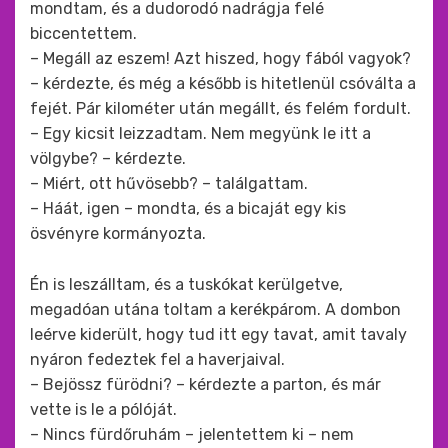
mondtam, és a dudorodó nadrágja felé
biccentettem.
– Megáll az eszem! Azt hiszed, hogy fából vagyok?
– kérdezte, és még a később is hitetlenül csóválta a
fejét. Pár kilométer után megállt, és felém fordult.
– Egy kicsit leizzadtam. Nem megyünk le itt a
völgybe? – kérdezte.
– Miért, ott hűvösebb? – találgattam.
– Háát, igen – mondta, és a bicaját egy kis
ösvényre kormányozta.
Én is leszálltam, és a tuskókat kerülgetve,
megadóan utána toltam a kerékpárom. A dombon
leérve kiderült, hogy tud itt egy tavat, amit tavaly
nyáron fedeztek fel a haverjaival.
– Bejössz fürödni? – kérdezte a parton, és már
vette is le a pólóját.
– Nincs fürdőruhám – jelentettem ki – nem