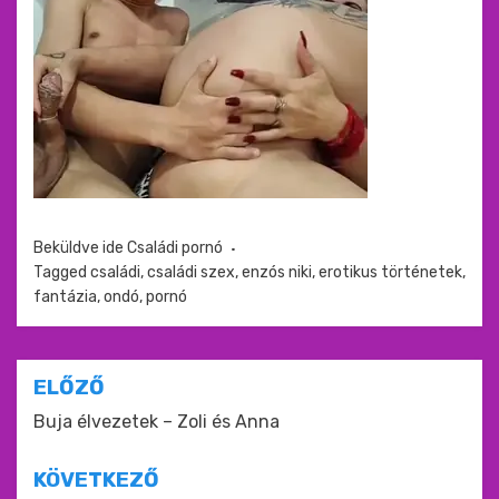
Beküldve ide
Családi pornó
Tagged
családi
,
családi szex
,
enzós niki
,
erotikus történetek
,
fantázia
,
ondó
,
pornó
Bejegyzés
ELŐZŐ
navigáció
Buja élvezetek – Zoli és Anna
KÖVETKEZŐ