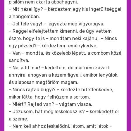
pisilőm nem akarta abbahagyni.
– Mit nézel így? – kérdeztem egy kis ingerültséggel
a hangomban.
– Jól tele vagy! – jegyezte meg vigyorogva.
– Reggel elfelejtettem kimenni, de úgy vettem
észre, hogy te is – mondtam neki kajánul. – Nincs
egy pézséd? – kérdeztem reménykedve.
– Van – mondta, és közelebb lépett, a combom közé
sandítva.
– Na, add már! – kérleltem, de már nem zavart
annyira, ahogyan a kezem figyeli, amikor lenyúlok,
és alaposan megtörlöm magam.
– Nincs rajtad bugyi? – kérdezte hitetlenkedve,
mikor látta, hogy felhúzom a sortom.
– Miért? Rajtad van? – vágtam vissza.
– Jézusom, hát még leskelődsz is? – kerekedett el
a szeme.
– Nem kell ahhoz leskelődni, látom, amit látok –