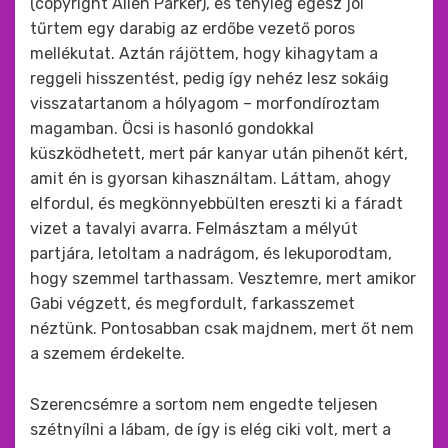
(copyright Allen Parker), és tényleg egész jól
tűrtem egy darabig az erdőbe vezető poros
mellékutat. Aztán rájöttem, hogy kihagytam a
reggeli hisszentést, pedig így nehéz lesz sokáig
visszatartanom a hólyagom – morfondíroztam
magamban. Öcsi is hasonló gondokkal
küszködhetett, mert pár kanyar után pihenőt kért,
amit én is gyorsan kihasználtam. Láttam, ahogy
elfordul, és megkönnyebbülten ereszti ki a fáradt
vizet a tavalyi avarra. Felmásztam a mélyút
partjára, letoltam a nadrágom, és lekuporodtam,
hogy szemmel tarthassam. Vesztemre, mert amikor
Gabi végzett, és megfordult, farkasszemet
néztünk. Pontosabban csak majdnem, mert őt nem
a szemem érdekelte.
Szerencsémre a sortom nem engedte teljesen
szétnyílni a lábam, de így is elég ciki volt, mert a