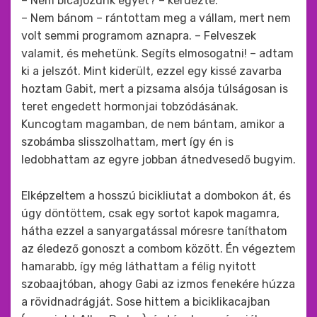
– Nem bicajozunk egyet? – kérdezte.
– Nem bánom – rántottam meg a vállam, mert nem
volt semmi programom aznapra. – Felveszek
valamit, és mehetünk. Segíts elmosogatni! – adtam
ki a jelszót. Mint kiderült, ezzel egy kissé zavarba
hoztam Gabit, mert a pizsama alsója túlságosan is
teret engedett hormonjai tobzódásának.
Kuncogtam magamban, de nem bántam, amikor a
szobámba slisszolhattam, mert így én is
ledobhattam az egyre jobban átnedvesedő bugyim.
Elképzeltem a hosszú bicikliutat a dombokon át, és
úgy döntöttem, csak egy sortot kapok magamra,
hátha ezzel a sanyargatással móresre taníthatom
az éledező gonoszt a combom között. Én végeztem
hamarabb, így még láthattam a félig nyitott
szobaajtóban, ahogy Gabi az izmos fenekére húzza
a rövidnadrágját. Sose hittem a biciklikacajban