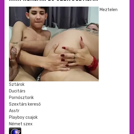
Meztelen
Sztárok
Ducitárs
Pornósztorik
Szextárs kereső
Asstr
Playboy csajok
Német szex