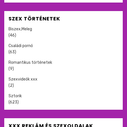
SZEX TÖRTÉNETEK
Biszex,Meleg
(46)
Családi pornó
(63)
Romantikus történetek
(9)
Szexvideók xxx
(2)
Sztorik
(623)
XXX REKLÁM ÉS SZEXOLDALAK