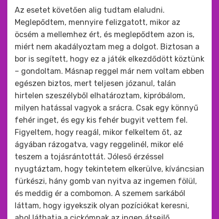
ide
Az esetet követően alig tudtam elaludni.
:
Meglepődtem, mennyire felizgatott, mikor az
öcsém a mellemhez ért, és meglepődtem azon is,
miért nem akadályoztam meg a dolgot. Biztosan a
bor is segített, hogy ez a játék elkezdődött köztünk
– gondoltam. Másnap reggel már nem voltam ebben
egészen biztos, mert teljesen józanul, talán
hirtelen szeszélyből elhatároztam, kipróbálom,
milyen hatással vagyok a srácra. Csak egy könnyű
fehér inget, és egy kis fehér bugyit vettem fel.
Figyeltem, hogy reagál, mikor felkeltem őt, az
ágyában rázogatva, vagy reggelinél, mikor elé
teszem a tojásrántottát. Jóleső érzéssel
nyugtáztam, hogy tekintetem elkerülve, kíváncsian
fürkészi, hány gomb van nyitva az ingemen fölül,
és meddig ér a combomon. A szemem sarkából
láttam, hogy igyekszik olyan pozíciókat keresni,
ahol láthatja a cickómnak az ingen átsejlő