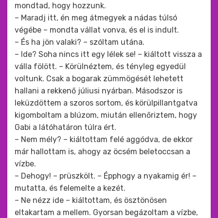
mondtad, hogy hozzunk.
– Maradj itt, én meg átmegyek a nádas túlsó
végébe – mondta vállat vonva, és el is indult.
– És ha jön valaki? – szóltam utána.
– Ide? Soha nincs itt egy lélek se! – kiáltott vissza a
válla fölött. – Körülnéztem, és tényleg egyedül
voltunk. Csak a bogarak zümmögését lehetett
hallani a rekkenő júliusi nyárban. Másodszor is
leküzdöttem a szoros sortom, és körülpillantgatva
kigomboltam a blúzom, miután ellenőriztem, hogy
Gabi a látóhatáron túlra ért.
– Nem mély? – kiáltottam felé aggódva, de ekkor
már hallottam is, ahogy az öcsém beletoccsan a
vízbe.
– Dehogy! – prüszkölt. – Épphogy a nyakamig ér! –
mutatta, és felemelte a kezét.
– Ne nézz ide – kiáltottam, és ösztönösen
eltakartam a mellem. Gyorsan begázoltam a vízbe,