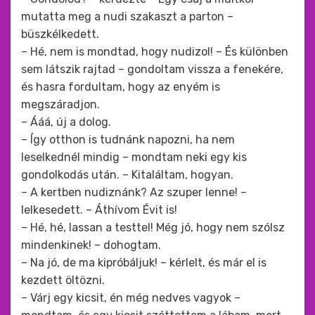
mutatta meg a nudi szakaszt a parton –
büszkélkedett.
– Hé, nem is mondtad, hogy nudizol! – És különben
sem látszik rajtad – gondoltam vissza a fenekére,
és hasra fordultam, hogy az enyém is
megszáradjon.
– Ááá, új a dolog.
– Így otthon is tudnánk napozni, ha nem
leselkednél mindig – mondtam neki egy kis
gondolkodás után. – Kitaláltam, hogyan.
– A kertben nudiznánk? Az szuper lenne! –
lelkesedett. – Áthívom Évit is!
– Hé, hé, lassan a testtel! Még jó, hogy nem szólsz
mindenkinek! – dohogtam.
– Na jó, de ma kipróbáljuk! – kérlelt, és már el is
kezdett öltözni.
– Várj egy kicsit, én még nedves vagyok –