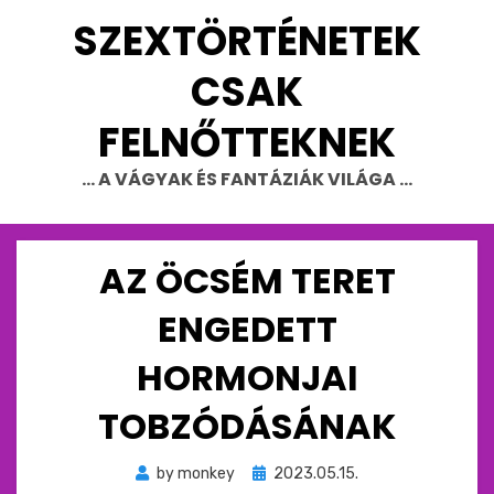
Skip
SZEXTÖRTÉNETEK
to
content
CSAK
FELNŐTTEKNEK
… A VÁGYAK ÉS FANTÁZIÁK VILÁGA …
AZ ÖCSÉM TERET
ENGEDETT
HORMONJAI
TOBZÓDÁSÁNAK
Beküldve
by
monkey
2023.05.15.