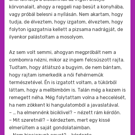
körvonalait, ahogy a reggeli nap besüt a konyhába,
vagy próbál belesni a nyílásán. Nem akartam, hogy
tudja, de élveztem, hogy izgatom, élveztem, hogy
folyton igazgatnia kellett a pizsama nadrágját, de
ilyenkor palástoltam a mosolyom.
Az sem volt semmi, ahogyan megpróbált nem a
combomra nézni, mikor az ingem felcsúszott rajta.
Tudtam, hogy átlátszó a bugyim, de nem bántam,
hogy rajtam ismerkedik a női fehérneműk
természetével. Én is izgatott voltam, a tükörből
láttam, hogy a mellbimbóm is. Talán még a kezem is
remegett néha. Még folytattam volna a heccelését,
ha nem zökkent ki hangulatomból a javaslatával.
– … ha elmennénk biciklivel? – nézett rám kérdőn.
– Mit szeretnél? – kérdeztem, mert egy kissé
elmerültem a saját gondolataimban.