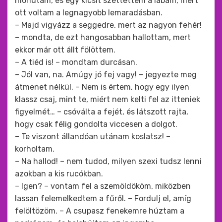
mondtam, és egy kicsit széttettem a lábam, mert
ott voltam a legnagyobb lemaradásban.
– Majd vigyázz a seggedre, mert az nagyon fehér!
– mondta, de ezt hangosabban hallottam, mert
ekkor már ott állt fölöttem.
– A tiéd is! – mondtam durcásan.
– Jól van, na. Amúgy jó fej vagy! – jegyezte meg
átmenet nélkül. – Nem is értem, hogy egy ilyen
klassz csaj, mint te, miért nem kelti fel az itteniek
figyelmét… – csóválta a fejét, és látszott rajta,
hogy csak félig gondolta viccesen a dolgot.
– Te viszont állandóan utánam koslatsz! –
korholtam.
– Na hallod! – nem tudod, milyen szexi tudsz lenni
azokban a kis rucókban.
– Igen? – vontam fel a szemöldököm, miközben
lassan felemelkedtem a fűről. – Fordulj el, amíg
felöltözöm. – A csupasz fenekemre húztam a