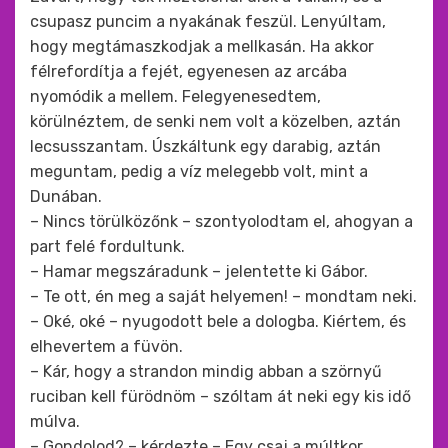
csupasz puncim a nyakának feszül. Lenyúltam,
hogy megtámaszkodjak a mellkasán. Ha akkor
félrefordítja a fejét, egyenesen az arcába
nyomódik a mellem. Felegyenesedtem,
körülnéztem, de senki nem volt a közelben, aztán
lecsusszantam. Úszkáltunk egy darabig, aztán
meguntam, pedig a víz melegebb volt, mint a
Dunában.
– Nincs törülközőnk – szontyolodtam el, ahogyan a
part felé fordultunk.
– Hamar megszáradunk – jelentette ki Gábor.
– Te ott, én meg a saját helyemen! – mondtam neki.
– Oké, oké – nyugodott bele a dologba. Kiértem, és
elhevertem a füvön.
– Kár, hogy a strandon mindig abban a szörnyű
ruciban kell fürödnöm – szóltam át neki egy kis idő
múlva.
– Gondolod? – kérdezte – Egy csaj a múltkor