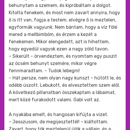
behunytam a szemem, és kipróbáltam a dolgot.
Kitolta fenekem, és most nem zavart annyira, hogy
ő is itt van, fogja a testem, elvégre ő is meztelen,
egyformák vagyunk. Nem bántam, hogy a víz fölé
mered a mellbimbóm, és érzem a kezét a
fenekemen. Mikor elengedett, azt is hihettem,
hogy egyedül vagyok ezen a nagy zöld tavon.
– Sikerült – örvendeztem, és nyomtam egy puszit
az öcsém behunyt szemére, mikor végre
fennmaradtam. – Tudok lebegni!
– Hát persze, nem olyan nagy kunszt – hűtött le, és
odébb úszott. Lebukott, és elvesztettem szem elől.
A következő pillanatban összekaptam a lábaimat,
mert közé furakodott valami. Gabi volt az.
A nyakába emelt, és hangosan kifújta a vizet.
– Jesszusom, de megijesztettél! – kiáltottam.
Zavart, hogy tök meztelenül ülök a vállain, és a