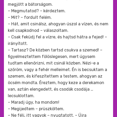
megjött a bátorságom.
– Megmutatod? – kérdeztem.
– Mit? – fordult felém.
– Hát, amit csinálsz, ahogyan úszol a vízen, és nem
kell csapkodnod – válaszoltam.
– Csak feküdj fel a vízre, és hajtsd hátra a fejed! –
irányított.
– Tartasz? De közben tartsd csukva a szemed! –
figyelmeztettem fölöslegesen, mert úgysem
tudtam ellenőrizni, mit csinál közben. Nézi-e a
szőröm, vagy a fehér melleimet. Én is becsuktam a
szemem, és kifeszítettem a testem, ahogyan az
öcsém mondta. Éreztem, hogy keze a derekamon
van, aztán elengedett, és csodák csodája …
lecsuklottam.
– Maradj úgy, ha mondom!
– Megijedtem – prüszköltem.
– Ne félj, itt vagyok – nyugtatott. – Újra