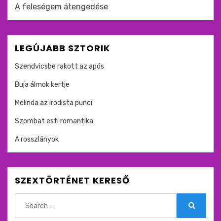
A feleségem átengedése
LEGÚJABB SZTORIK
Szendvicsbe rakott az após
Buja álmok kertje
Melinda az irodista punci
Szombat esti romantika
A rosszlányok
SZEXTÖRTÉNET KERESŐ
Search
for:
Search