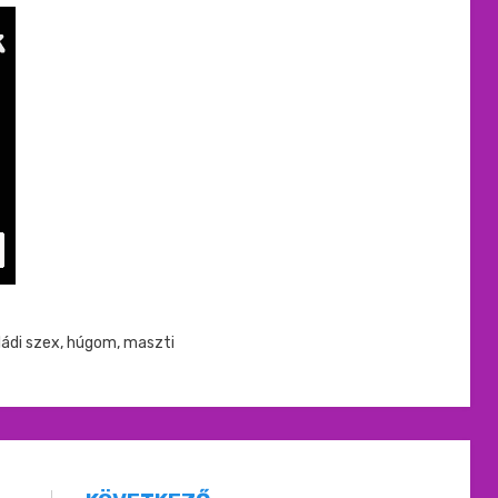
ládi szex
,
húgom
,
maszti