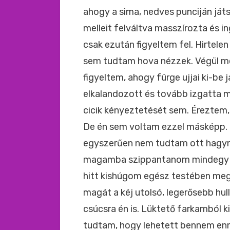
ahogy a sima, nedves punciján játs
melleit felváltva masszírozta és in
csak ezután figyeltem fel. Hirtele
sem tudtam hova nézzek. Végül me
figyeltem, ahogy fürge ujjai ki-be 
elkalandozott és tovább izgatta
cicik kényeztetését sem. Éreztem,
De én sem voltam ezzel másképp. 
egyszerűen nem tudtam ott hagyni 
magamba szippantanom mindegy eg
hitt kishúgom egész testében me
magát a kéj utolsó, legerősebb hul
csúcsra én is. Lüktető farkamból k
tudtam, hogy lehetett bennem ennyi