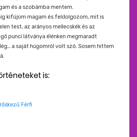
agam és a szobámba mentem.
íg kifújom magam és feldolgozom, mit is
len test, az arányos mellecskék és az
pögő punci látványa élénken megmaradt
lég… a saját húgomról volt szó. Sosem hittem
á.
örténeteket is:
rőskezű Férfi