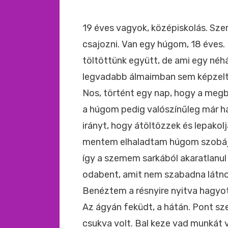
19 éves vagyok, középiskolás. Szer
csajozni. Van egy húgom, 18 éves. 
töltöttünk együtt, de ami egy néhá
legvadabb álmaimban sem képzel
Nos, történt egy nap, hogy a megb
a húgom pedig valószínűleg már h
irányt, hogy átöltözzek és lepako
mentem elhaladtam húgom szobája 
így a szemem sarkából akaratlanul
odabent, amit nem szabadna látno
Benéztem a résnyire nyitva hagyo
Az ágyán feküdt, a hátán. Pont sz
csukva volt. Bal keze vad munkát v