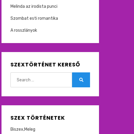
Melinda az irodista punci
Szombat esti romantika
A rosszlányok
SZEXTÖRTÉNET KERESŐ
Search
for:
Search
SZEX TÖRTÉNETEK
Biszex,Meleg