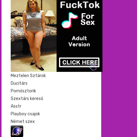
Meztelen Sztárok
Ducitárs
Pornósztorik
Szextárs kereső
Asstr
Playboy csajok
Német szex