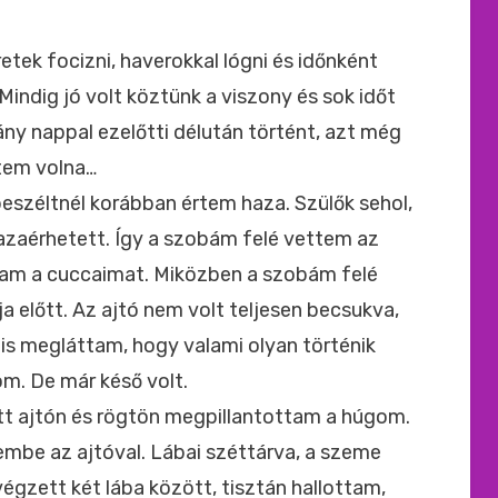
ide
:
etek focizni, haverokkal lógni és időnként
Mindig jó volt köztünk a viszony és sok időt
ny nappal ezelőtti délután történt, azt még
tem volna…
eszéltnél korábban értem haza. Szülők sehol,
azaérhetett. Így a szobám felé vettem az
ljam a cuccaimat. Miközben a szobám felé
előtt. Az ajtó nem volt teljesen becsukva,
 is megláttam, hogy valami olyan történik
m. De már késő volt.
tt ajtón és rögtön megpillantottam a húgom.
embe az ajtóval. Lábai széttárva, a szeme
égzett két lába között, tisztán hallottam,