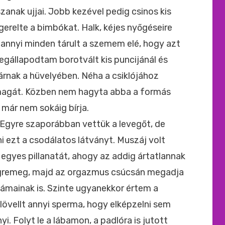
zanak ujjai. Jobb kezével pedig csinos kis
gerelte a bimbókat. Halk, kéjes nyőgéseire
n annyi minden tárult a szemem elé, hogy azt
gállapodtam borotvált kis puncijánál és
járnak a hüvelyében. Néha a csiklójához
 magát. Közben nem hagyta abba a formás
 már nem sokáig bírja.
Egyre szaporábban vettük a levegőt, de
ezt a csodálatos látványt. Muszáj volt
yes pillanatát, ahogy az addig ártatlannak
gremeg, majd az orgazmus csúcsán megadja
lámainak is. Szinte ugyanekkor értem a
ilövellt annyi sperma, hogy elképzelni sem
. Folyt le a lábamon, a padlóra is jutott