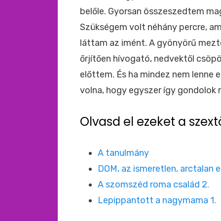
belőle. Gyorsan összeszedtem m
Szükségem volt néhány percre, am
láttam az imént. A gyönyörű mezte
őrjítően hívogató, nedvektől csö
előttem. És ha mindez nem lenne e
volna, hogy egyszer így gondolok r
Olvasd el ezeket a szext
A tanulmány
DOM, az ismeretlen, arctalan e
A szomszéd roma család 2.
Lepippantott a nagymama 1.