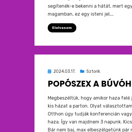
segítenék-e bekenni a hátát, mert eg
magamban, ez egy isteni jel,…
Elolvasom
Beküldve
2024.03.17.
Sztorik
ide
POPÓSZEX A BÚVÓH
:
by
monkey
Megbeszéltük, hogy amikor haza felé j
kis házat a parton. Olyat választotta
Otthon úgy tudják konferencián vagyo
haza. Így van majdnem 3 napunk. Kic
Bár nem baj, max elbeszélgetünk pár n