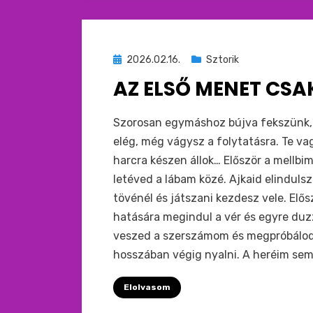
Beküldve
2026.02.16.
Sztorik
ide
AZ ELSŐ MENET CSAK
:
by
monkey
Szorosan egymáshoz bújva fekszünk, 
elég, még vágysz a folytatásra. Te v
harcra készen állok… Először a mellb
letéved a lábam közé. Ajkaid elindul
tövénél és játszani kezdesz vele. El
hatására megindul a vér és egyre du
veszed a szerszámom és megpróbálod m
hosszában végig nyalni. A heréim sem 
Elolvasom