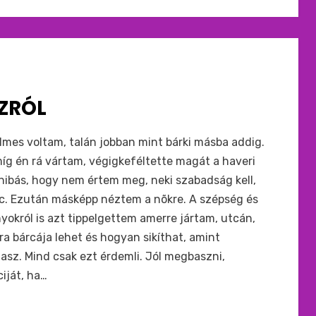
ZRÓL
lmes voltam, talán jobban mint bárki másba addig.
 míg én rá vártam, végigkeféltette magát a haveri
a hibás, hogy nem értem meg, neki szabadság kell,
nc. Ezután másképp néztem a nõkre. A szépség és
nyokról is azt tippelgettem amerre jártam, utcán,
a bárcája lehet és hogyan sikíthat, amint
asz. Mind csak ezt érdemli. Jól megbaszni,
ciját, ha…