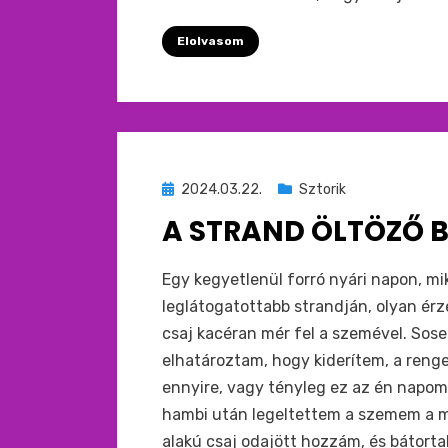
Elolvasom
Beküldve
2024.03.22.
Sztorik
ide
A STRAND ÖLTÖZŐ B
:
by
monkey
Egy kegyetlenül forró nyári napon, m
leglátogatottabb strandján, olyan ér
csaj kacéran mér fel a szemével. Sos
elhatároztam, hogy kiderítem, a ren
ennyire, vagy tényleg ez az én napo
hambi után legeltettem a szemem a me
alakú csaj odajött hozzám, és bátort