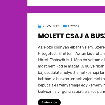
Beküldve
2026.01.19.
Sztorik
ide
MOLETT CSAJ A BUS
:
by
monkey
Az elõzõ csúnyán elbánt velem. Szere
Hitegetett. Elhittem. Aztán kiderült,
körrel. Többször is. Utána én voltam 
most nem köti le magát. A hülye riba
báj csodálata helyett a hétköznapi lá
boltban, a buszon, ennek vajon mekkor
bepucsít és felnyársalja egy kemény f
kiélvezni a virgonc száját, a síkos pun
Elolvasom