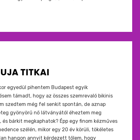
UJA TITKAI
ikor egyedül pihentem Budapest egyik
zésem támadt, hogy az összes szemrevaló bikinis
em szedtem még fel senkit spontán, de aznap
geteg gyönyörű nő látványától éheztem meg
m, és bárkit megkaphatok? Épp egy finom kézműves
dence szélén, mikor egy 20 év körüli, tökéletes
alan hangon annyit kérdezett tőlem, hogy