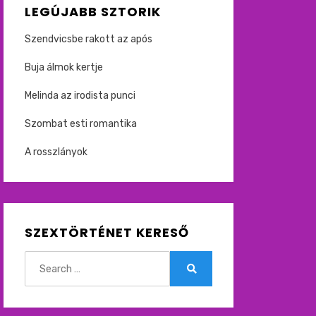
LEGÚJABB SZTORIK
Szendvicsbe rakott az após
Buja álmok kertje
Melinda az irodista punci
Szombat esti romantika
A rosszlányok
SZEXTÖRTÉNET KERESŐ
Search
for:
Search