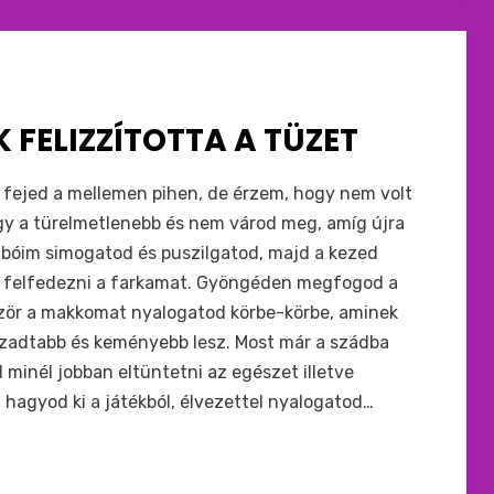
 FELIZZÍTOTTA A TÜZET
fejed a mellemen pihen, de érzem, hogy nem volt
agy a türelmetlenebb és nem várod meg, amíg újra
imbóim simogatod és puszilgatod, majd a kezed
sz felfedezni a farkamat. Gyöngéden megfogod a
őször a makkomat nyalogatod körbe-körbe, aminek
zzadtabb és keményebb lesz. Most már a szádba
inél jobban eltüntetni az egészet illetve
hagyod ki a játékból, élvezettel nyalogatod…