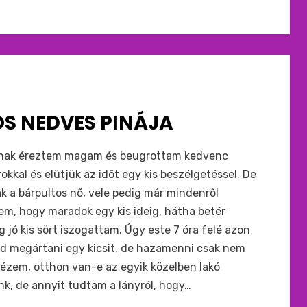
OS NEDVES PINÁJA
snak éreztem magam és beugrottam kedvenc
kal és elütjük az idõt egy kis beszélgetéssel. De
ak a bárpultos nõ, vele pedig már mindenrõl
m, hogy maradok egy kis ideig, hátha betér
 jó kis sört iszogattam. Úgy este 7 óra felé azon
zd megártani egy kicsit, de hazamenni csak nem
ézem, otthon van-e az egyik közelben lakó
unk, de annyit tudtam a lányról, hogy…