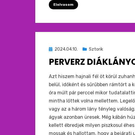
Elolvasom
Beküldve
2024.04.10.
Sztorik
ide
PERVERZ DIÁKLÁNY
:
by
monkey
Azt hiszem hajnali fél öt körül zuha
belül, időként és sűrűbben rámtört a k
óra múlt pár perccel mikor tudatalatt
mintha lőttek volna mellettem. Legel
vagy az a három lány tényleg valóság.
ágyak azonban üresek. Még kábán húz
kellett ébredjek milyen piszkosul éhe
mossak és hallottam, hogy a bejárati 