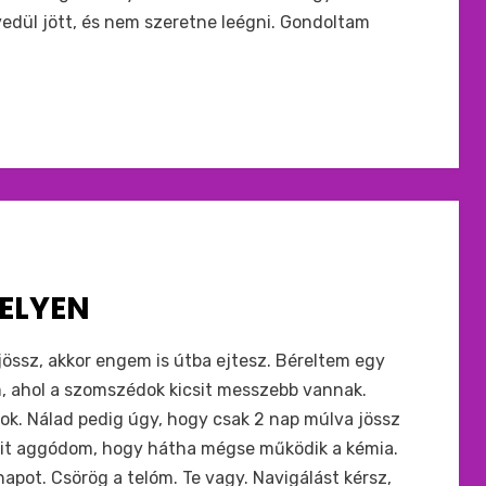
yedül jött, és nem szeretne leégni. Gondoltam
ELYEN
össz, akkor engem is útba ejtesz. Béreltem egy
m, ahol a szomszédok kicsit messzebb vannak.
k. Nálad pedig úgy, hogy csak 2 nap múlva jössz
sit aggódom, hogy hátha mégse működik a kémia.
apot. Csörög a telóm. Te vagy. Navigálást kérsz,