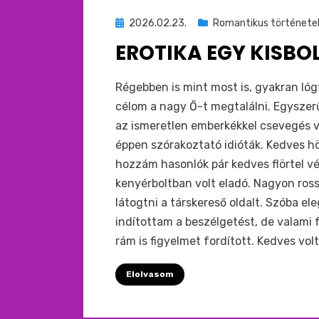
Beküldve
2026.02.23.
Romantikus története
ide
EROTIKA EGY KISBO
:
by
monkey
Régebben is mint most is, gyakran ló
célom a nagy Ő-t megtalálni. Egysze
az ismeretlen emberkékkel csevegés 
éppen szórakoztató idióták. Kedves hö
hozzám hasonlók pár kedves flörtel vé
kenyérboltban volt eladó. Nagyon rossz
látogtni a társkereső oldalt. Szóba 
indítottam a beszélgetést, de valami 
rám is figyelmet fordított. Kedves vol
Elolvasom