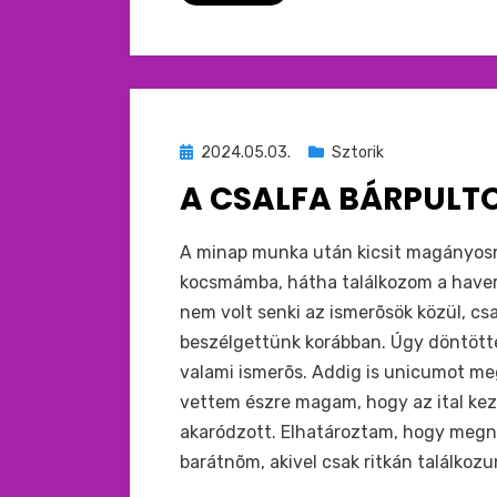
Beküldve
2024.05.03.
Sztorik
ide
A CSALFA BÁRPULT
:
by
monkey
A minap munka után kicsit magányo
kocsmámba, hátha találkozom a haverok
nem volt senki az ismerõsök közül, cs
beszélgettünk korábban. Úgy döntötte
valami ismerõs. Addig is unicumot meg
vettem észre magam, hogy az ital ke
akaródzott. Elhatároztam, hogy megn
barátnõm, akivel csak ritkán találkoz