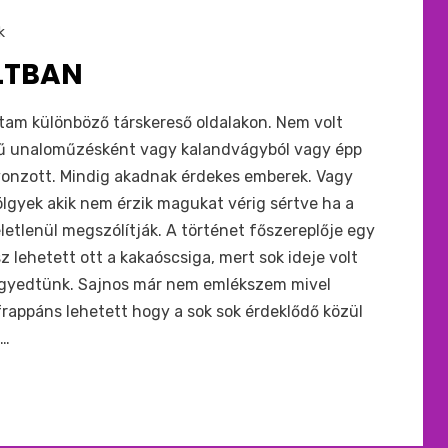
k
LTBAN
gtam különböző társkereső oldalakon. Nem volt
rű unaloműzésként vagy kalandvágyból vagy épp
vonzott. Mindig akadnak érdekes emberek. Vagy
lgyek akik nem érzik magukat vérig sértve ha a
letlenül megszólítják. A történet főszereplője egy
 lehetett ott a kakaóscsiga, mert sok ideje volt
elegyedtünk. Sajnos már nem emlékszem mivel
frappáns lehetett hogy a sok sok érdeklődő közül
t…