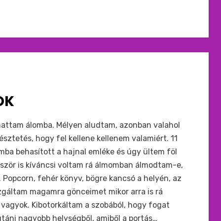
OK
nhattam álomba. Mélyen aludtam, azonban valahol
észtetés, hogy fel kellene kellenem valamiért. 11
imba behasított a hajnal emléke és úgy ültem föl
őször is kíváncsi voltam rá álmomban álmodtam-e,
 Popcorn, fehér könyv, bögre kancsó a helyén, az
gáltam magamra gönceimet mikor arra is rá
s vagyok. Kibotorkáltam a szobából, hogy fogat
utáni nagyobb helységből, amiből a portás…