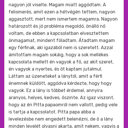
nagyon jól viselte. Magam miatt aggódtam. A
felismerés, amit ezen a hétvégén tettem, nagyon
aggasztott, mert nem ismertem magamra. Nagyon
határozott és jó probléma megoldó, önálló nő
voltam, de ebben a kapcsolatban elvesztettem
önmagamat, mindent föladtam. Átadtam magam
egy férfinak, aki igazából nem is szeretett. Azzal
ámítottam magam sokáig, hogy a sok mellékes
kapcsolata mellett én vagyok a fő, az akit szeret,
én vagyok a nyertes, és őt kaptam jutalmul.
Láttam az üzeneteket a lánytól, amit a férfi
énemnek küldött, aggódva kérdezte, hogy hogy
vagyok. Ez a lány is többet érdemel, annyira
aranyos, helyes, kedves, őszinte. Az igaz viszont,
hogy az én Pitta papaomról nem vallott, pedig vele
is tartja a kapcsolatot. Pitta papa abba a
levelezésbe nem engedett belenézni, de ő a lány
minden levelét olvasni akarta, amit nekem, vagyis a