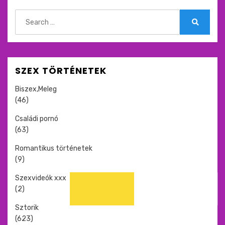
Search
for:
Search
SZEX TÖRTÉNETEK
Biszex,Meleg
(46)
Családi pornó
(63)
Romantikus történetek
(9)
Szexvideók xxx
(2)
Sztorik
(623)