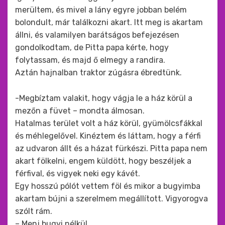
merültem, és mivel a lány egyre jobban belém
bolondult, már találkozni akart. Itt meg is akartam
állni, és valamilyen barátságos befejezésen
gondolkodtam, de Pitta papa kérte, hogy
folytassam, és majd ő elmegy a randira.
Aztán hajnalban traktor zúgásra ébredtünk.
-Megbíztam valakit, hogy vágja le a ház körül a
mezőn a füvet – mondta álmosan.
Hatalmas terület volt a ház körül, gyümölcsfákkal
és méhlegelővel. Kinéztem és láttam, hogy a férfi
az udvaron állt és a házat fürkészi. Pitta papa nem
akart fölkelni, engem küldött, hogy beszéljek a
férfival, és vigyek neki egy kávét.
Egy hosszú pólót vettem föl és mikor a bugyimba
akartam bújni a szerelmem megállított. Vigyorogva
szólt rám.
– Menj bugyi nélkül.