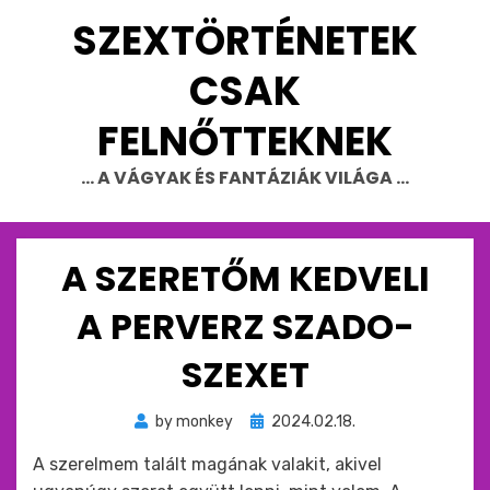
Skip
SZEXTÖRTÉNETEK
to
content
CSAK
FELNŐTTEKNEK
… A VÁGYAK ÉS FANTÁZIÁK VILÁGA …
A SZERETŐM KEDVELI
A PERVERZ SZADO-
SZEXET
Beküldve
by
monkey
2024.02.18.
ide
A szerelmem talált magának valakit, akivel
: