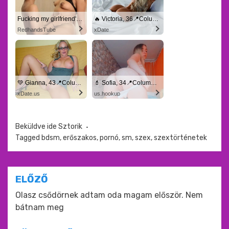
Fucking my girlfriend's hot mommy by mistake
🔥 Victoria, 36📍Columbus
RedhandsTube
xDate
💚 Gianna, 43📍Columbus
💄 Sofia, 34📍Columbus
xDate.us
us.hookup
Beküldve ide
Sztorik
Tagged
bdsm
,
erőszakos
,
pornó
,
sm
,
szex
,
szextörténetek
Bejegyzés
ELŐZŐ
navigáció
Olasz csődörnek adtam oda magam először. Nem
bátnam meg