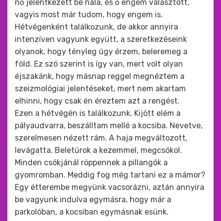
nő jelentkezett be nála, és ő engem választott,
vagyis most már tudom, hogy engem is.
Hétvégenként találkozunk, de akkor annyira
intenzíven vagyunk együtt, a szeretkezéseink
olyanok, hogy tényleg úgy érzem, beleremeg a
föld. Ez szó szerint is így van, mert volt olyan
éjszakánk, hogy másnap reggel megnéztem a
szeizmológiai jelentéseket, mert nem akartam
elhinni, hogy csak én éreztem azt a rengést.
Ezen a hétvégén is találkozunk. Kijött elém a
pályaudvarra, beszálltam mellé a kocsiba. Nevetve,
szerelmesen nézett rám. A haja megváltozott,
levágatta. Beletúrok a kezemmel, megcsókol.
Minden csókjánál röppennek a pillangók a
gyomromban. Meddig fog még tartani ez a mámor?
Egy étterembe megyünk vacsorázni, aztán annyira
be vagyunk indulva egymásra, hogy már a
parkolóban, a kocsiban egymásnak esünk.