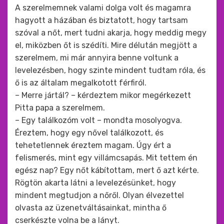
A szerelmemnek valami dolga volt és magamra
hagyott a házában és biztatott, hogy tartsam
szóval a nőt, mert tudni akarja, hogy meddig megy
el, miközben őt is szédíti. Mire délután megjött a
szerelmem, mi már annyira benne voltunk a
levelezésben, hogy szinte mindent tudtam róla, és
ő is az általam megalkotott férfiról.
– Merre jártál? – kérdeztem mikor megérkezett
Pitta papa a szerelmem.
– Egy találkozóm volt – mondta mosolyogva.
Éreztem, hogy egy nővel találkozott, és
tehetetlennek éreztem magam. Úgy ért a
felismerés, mint egy villámcsapás. Mit tettem én
egész nap? Egy nőt kábítottam, mert ő azt kérte.
Rögtön akarta látni a levelezésünket, hogy
mindent megtudjon a nőről. Olyan élvezettel
olvasta az üzenetváltásainkat, mintha ő
cserkészte volna be a lányt.