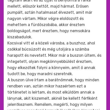
tágítani akart és az ujját is benyomta a farka
mellett, először kettőt, majd hármat. Erősen
pumpált, aztán hatalmasat élvezett, amit már
nagyon vártam. Mikor végre eloldozott és
mehettem a fürdőszobába, akkor éreztem
boldogságot, mert éreztem, hogy nemsokára
kiszabadulok.
Kocsival vitt el a közeli városba, a buszhoz, ahol
csókkal búcsúzott és még utoljára a számba
harapott és nevetett. Mikor már a buszon ültem, és
integetett, olyan megkönnyebbülést éreztem,
hogy elkezdtek folyni a könnyeim, amit ő annak
tudott be, hogy maradni szeretnék.
A buszon ülve írtam a barátnőmnek, hogy minden
rendben van, aztán mikor hazaértem ezt a
történetet is leírtam, és most elküldöm annak a
lánynak, akit kiszemelt, akinél be kellett férfiként
jelentkeznem. Remélem, megérti, hogy milyen