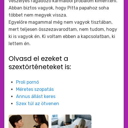
veszélyes ragadozó karmaiból próbálom kimenteni.
Abban biztos vagyok, hogy Pitta papahoz soha
többet nem megyek vissza.
Egyelőre magammal még nem vagyok tisztában,
mert teljesen összezavarodtam, nem tudom, hogy
ki is vagyok én. Ki voltam ebben a kapcsolatban, ki
lettem én.
Olvasd el ezeket a
szextörténeteket is:
Proli pornó
Méretes szopatás
Annus állást keres
Szex túl az ötvenen