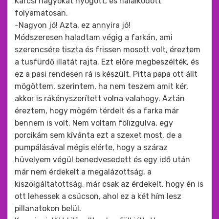
Karcsi nagyokat nyögött, és hálálkodott
folyamatosan.
-Nagyon jó! Azta, ez annyira jó!
Módszeresen haladtam végig a farkán, ami
szerencsére tiszta és frissen mosott volt, éreztem
a tusfürdő illatát rajta. Ezt előre megbeszélték, és
ez a pasi rendesen rá is készült. Pitta papa ott állt
mögöttem, szerintem, ha nem teszem amit kér,
akkor is rákényszerített volna valahogy. Aztán
éreztem, hogy mögém térdelt és a farka már
bennem is volt. Nem voltam fölizgulva, egy
porcikám sem kívánta ezt a szexet most, de a
pumpálásával mégis elérte, hogy a száraz
hüvelyem végül benedvesedett és egy idő után
már nem érdekelt a megalázottság, a
kiszolgáltatottság, már csak az érdekelt, hogy én is
ott lehessek a csúcson, ahol ez a két hím lesz
pillanatokon belül.