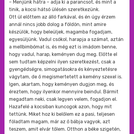
– Menjünk hátra – adja ki a parancsot, és mint a
tinik, a kocsi hátsó ülésén szeretkezünk.
Ott ül előttem az álló farkával, és én úgy érzem
annál nincs jobb dolog a földön, mint amire
készülök, hogy beleüljek, magamba fogadjam,
egyesüljünk. Vadul csókol, harapja a számat, aztán
a mellbimbómat is, és még ezt is imádom benne,
hogy vadul, harap, keményen dug meg. Előtte el
sem tudtam képzelni ilyen szeretkezést, csak a
gyengédségre, simogatásokra és kényeztetésre
vágytam, de ő megismertetett a kemény szexel is.
Igen, akartam, hogy keményen dugjon meg, és
éreztem, hogy ilyenkor mennyire beindul. Bármit
megadtam neki, csak legyen velem, fogadjon el.
Hazafelé a kocsiban kuncogok azon, hogy mit
tettünk. Miket hoz ki belőlem ez a pasi, teljesen
föladtam magam, már az ő bábja vagyok, azt
teszem, amit elvár tőlem. Otthon a béke szigetén,