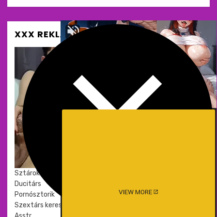
XXX REKLÁM ÉS SZEXOLDALAK
Meztelen
Sztárok
Ducitárs
VIEW MORE
Pornósztorik
Szextárs kereső
Asstr