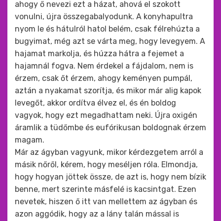
ahogy ő nevezi ezt a házat, ahová el szokott
vonulni, újra összegabalyodunk. A konyhapultra
nyom le és hátulról hatol belém, csak félrehúzta a
bugyimat, még azt se várta meg, hogy levegyem. A
hajamat markolja, és húzza hátra a fejemet a
hajamnál fogva. Nem érdekel a fájdalom, nem is
érzem, csak őt érzem, ahogy keményen pumpál,
aztán a nyakamat szorítja, és mikor már alig kapok
levegőt, akkor ordítva élvez el, és én boldog
vagyok, hogy ezt megadhattam neki. Újra oxigén
áramlik a tüdőmbe és eufórikusan boldognak érzem
magam.
Már az ágyban vagyunk, mikor kérdezgetem arról a
másik nőről, kérem, hogy meséljen róla. Elmondja,
hogy hogyan jöttek össze, de azt is, hogy nem bízik
benne, mert szerinte másfelé is kacsintgat. Ezen
nevetek, hiszen ő itt van mellettem az ágyban és
azon aggódik, hogy az a lány talán mással is