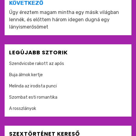
KÖVETKEZŐ
Úgy éreztem magam mintha egy másik világban
lennék, és előttem három idegen dugná egy
lányismerősömet
LEGÚJABB SZTORIK
Szendvicsbe rakott az após
Buja álmok kertje
Melinda az irodista punci
Szombat esti romantika
A rosszlányok
SZEXTÖRTÉNET KERESŐ