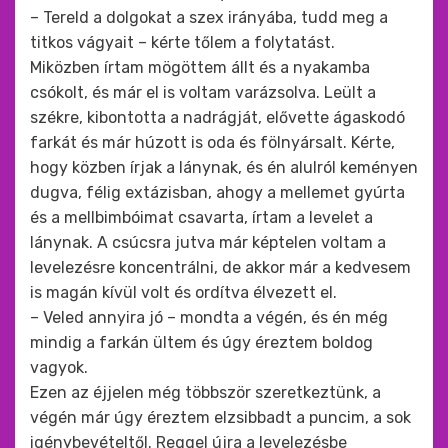
– Tereld a dolgokat a szex irányába, tudd meg a
titkos vágyait – kérte tőlem a folytatást.
Miközben írtam mögöttem állt és a nyakamba
csókolt, és már el is voltam varázsolva. Leült a
székre, kibontotta a nadrágját, elővette ágaskodó
farkát és már húzott is oda és fölnyársalt. Kérte,
hogy közben írjak a lánynak, és én alulról keményen
dugva, félig extázisban, ahogy a mellemet gyúrta
és a mellbimbóimat csavarta, írtam a levelet a
lánynak. A csúcsra jutva már képtelen voltam a
levelezésre koncentrálni, de akkor már a kedvesem
is magán kívül volt és ordítva élvezett el.
– Veled annyira jó – mondta a végén, és én még
mindig a farkán ültem és úgy éreztem boldog
vagyok.
Ezen az éjjelen még többször szeretkeztünk, a
végén már úgy éreztem elzsibbadt a puncim, a sok
igénybevételtől. Reggel újra a levelezésbe