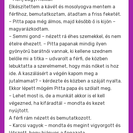
Elkészítettem a kávét és mosolyogva mentem a
férfihoz, bemutatkoztam, átadtam a friss feketét.
– Pitta papa még álmos, majd később ő is kijön –
magyarázkodtam.
– Semmi gond – nézett rá éhes szemekkel, és nem
ételre éhezett. – Pitta papanak mindig ilyen
gyönyörű barátnői vannak, ki kellene szednem
belőle mi a titka – udvarolt a férfi, de közben
lebuktatta a szerelmemet, hogy más nőket is hoz
ide. A kaszálásért a végén kapom meg a
jutalmamat? – kérdezte és közben a száját nyalta.
Ekkor lépett mögém Pitta papa és szólalt meg.
– Lehet most is, de a munkát akkor is el kell
végezned, ha kifáradtál – mondta és kezet
nyújtott.
A férfi rám nézett és bemutatkozott.
– Karcsi vagyok – mondta és megint vigyorgott és
látszott, hogy hiányos a fogazata.