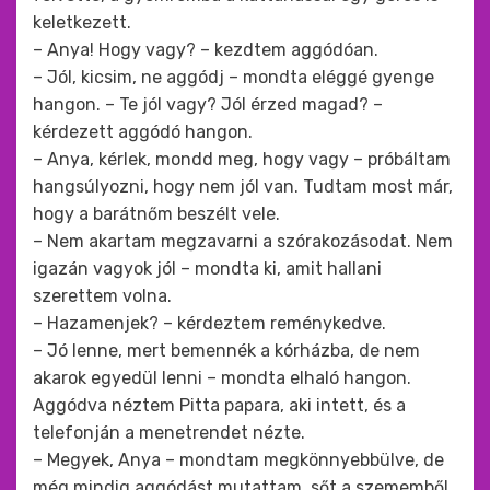
keletkezett.
– Anya! Hogy vagy? – kezdtem aggódóan.
– Jól, kicsim, ne aggódj – mondta eléggé gyenge
hangon. – Te jól vagy? Jól érzed magad? –
kérdezett aggódó hangon.
– Anya, kérlek, mondd meg, hogy vagy – próbáltam
hangsúlyozni, hogy nem jól van. Tudtam most már,
hogy a barátnőm beszélt vele.
– Nem akartam megzavarni a szórakozásodat. Nem
igazán vagyok jól – mondta ki, amit hallani
szerettem volna.
– Hazamenjek? – kérdeztem reménykedve.
– Jó lenne, mert bemennék a kórházba, de nem
akarok egyedül lenni – mondta elhaló hangon.
Aggódva néztem Pitta papara, aki intett, és a
telefonján a menetrendet nézte.
– Megyek, Anya – mondtam megkönnyebbülve, de
még mindig aggódást mutattam, sőt a szememből