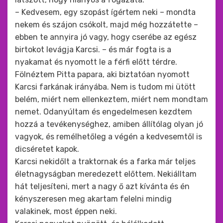
– Kedvesem, egy szopást ígértem neki – mondta
nekem és szájon csókolt, majd még hozzátette –
ebben te annyira jó vagy, hogy cserébe az egész
birtokot levágja Karcsi. – és már fogta is a
nyakamat és nyomott le a férfi előtt térdre.
Fölnéztem Pitta papara, aki biztatóan nyomott
Karcsi farkának irányába. Nem is tudom mi ütött
belém, miért nem ellenkeztem, miért nem mondtam
nemet. Odanyúltam és engedelmesen kezdtem
hozzá a tevékenységhez, amiben állítólag olyan jó
vagyok, és remélhetőleg a végén a kedvesemtől is
dicséretet kapok.
Karcsi nekidőlt a traktornak és a farka már teljes
életnagyságban meredezett előttem. Nekiálltam
hát teljesíteni, mert a nagy ő azt kívánta és én
kényszeresen meg akartam felelni mindig
valakinek, most éppen neki.