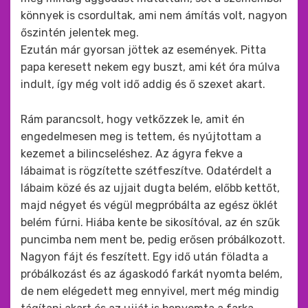
könnyek is csordultak, ami nem ámítás volt, nagyon
őszintén jelentek meg.
Ezután már gyorsan jöttek az események. Pitta
papa keresett nekem egy buszt, ami két óra múlva
indult, így még volt idő addig és ő szexet akart.
Rám parancsolt, hogy vetkőzzek le, amit én
engedelmesen meg is tettem, és nyújtottam a
kezemet a bilincseléshez. Az ágyra fekve a
lábaimat is rögzítette szétfeszítve. Odatérdelt a
lábaim közé és az ujjait dugta belém, előbb kettőt,
majd négyet és végül megpróbálta az egész öklét
belém fúrni. Hiába kente be sikosítóval, az én szűk
puncimba nem ment be, pedig erősen próbálkozott.
Nagyon fájt és feszített. Egy idő után föladta a
próbálkozást és az ágaskodó farkát nyomta belém,
de nem elégedett meg ennyivel, mert még mindig