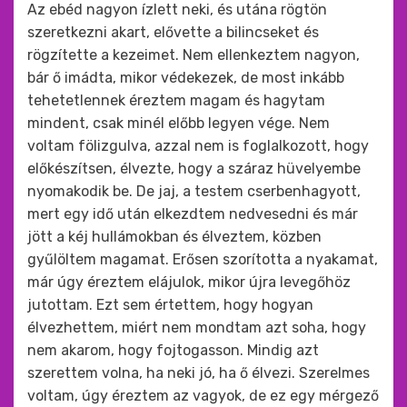
Az ebéd nagyon ízlett neki, és utána rögtön
szeretkezni akart, elővette a bilincseket és
rögzítette a kezeimet. Nem ellenkeztem nagyon,
bár ő imádta, mikor védekezek, de most inkább
tehetetlennek éreztem magam és hagytam
mindent, csak minél előbb legyen vége. Nem
voltam fölizgulva, azzal nem is foglalkozott, hogy
előkészítsen, élvezte, hogy a száraz hüvelyembe
nyomakodik be. De jaj, a testem cserbenhagyott,
mert egy idő után elkezdtem nedvesedni és már
jött a kéj hullámokban és élveztem, közben
gyűlöltem magamat. Erősen szorította a nyakamat,
már úgy éreztem elájulok, mikor újra levegőhöz
jutottam. Ezt sem értettem, hogy hogyan
élvezhettem, miért nem mondtam azt soha, hogy
nem akarom, hogy fojtogasson. Mindig azt
szerettem volna, ha neki jó, ha ő élvezi. Szerelmes
voltam, úgy éreztem az vagyok, de ez egy mérgező