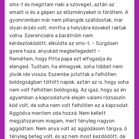
sms-t és megírtam neki a szöveget, aztán az
emailt is és a gépen az előzményeket is töröltem. A
gyomromban már nem pillangók szálldostak, már
olyan érzés volt, mintha a helyükre köveket raktak
volna. Szerencsére a barátnőm nem
kérdezősködött, elküldte az sms-t. – Sürgősen
gyere haza, anyukád megbetegedett –
Reméltem, hogy Pitta papa ezt elfogadja és
elenged. Tudtam, ha elmegyek, soha többet nem
jövök ide vissza. Eszembe jutottak a felhőtlen
boldogságban töltött napok, aztán az is, hogy soha
nem volt felhőtlen boldogság. Az igaz, hogy az én
agyamban a kapcsolatunk elején valami rózsaszín
köd volt, de soha nem volt felhőtlen ez a kapcsolat.
Aggódva mentem oda hozzá. Nem kellett
megjátszanom magam, mert tényleg nagyon
aggódtam. Nem anya volt az aggódásom tárgya, ő
tényleg beteg volt, és az nem most kezdődött, de