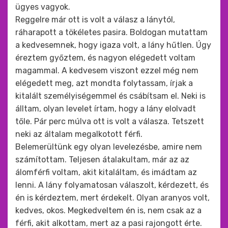
ügyes vagyok.
Reggelre már ott is volt a válasz a lánytól,
ráharapott a tökéletes pasira. Boldogan mutattam
a kedvesemnek, hogy igaza volt, a lány hűtlen. Úgy
éreztem győztem, és nagyon elégedett voltam
magammal. A kedvesem viszont ezzel még nem
elégedett meg, azt mondta folytassam, írjak a
kitalált személyiségemmel és csábítsam el. Neki is
álltam, olyan levelet írtam, hogy a lány elolvadt
tőle. Pár perc múlva ott is volt a válasza. Tetszett
neki az általam megalkotott férfi.
Belemerültünk egy olyan levelezésbe, amire nem
számítottam. Teljesen átalakultam, már az az
álomférfi voltam, akit kitaláltam, és imádtam az
lenni. A lány folyamatosan válaszolt, kérdezett, és
én is kérdeztem, mert érdekelt. Olyan aranyos volt,
kedves, okos. Megkedveltem én is, nem csak az a
férfi, akit alkottam, mert az a pasi rajongott érte.