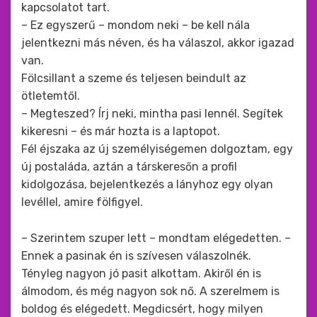
kapcsolatot tart.
– Ez egyszerű – mondom neki – be kell nála
jelentkezni más néven, és ha válaszol, akkor igazad
van.
Fölcsillant a szeme és teljesen beindult az
ötletemtől.
– Megteszed? Írj neki, mintha pasi lennél. Segítek
kikeresni – és már hozta is a laptopot.
Fél éjszaka az új személyiségemen dolgoztam, egy
új postaláda, aztán a társkeresőn a profil
kidolgozása, bejelentkezés a lányhoz egy olyan
levéllel, amire fölfigyel.
– Szerintem szuper lett – mondtam elégedetten. –
Ennek a pasinak én is szívesen válaszolnék.
Tényleg nagyon jó pasit alkottam. Akiről én is
álmodom, és még nagyon sok nő. A szerelmem is
boldog és elégedett. Megdicsért, hogy milyen