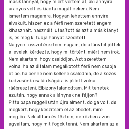
másik lánnyal, hogy miért vertem át, aki annyira
aranyos volt és kiadta magát nekem. Nem
ismertem magamra. Hogyan lehettem ennyire
elvakult, hiszen ez a férfi nem szeretett engem,
kihasznált, használt, utasított és azt a másik lányt
is, és még ki tudja hányat szédített.
Nagyon rosszul éreztem magam, de a lánytól jöttek
a levelek, kérdezte, hogy mi történt, miért nem írok.
Nem akartam, hogy csalódjon. Azt szerettem
volna, ha az általam megalkotott férfi nem csapja
őt be, ha benne nem kellene csalódnia, de a közös
kedvesünk csalárdságára is jó lett volna
ráébreszteni. Elbizonytalanodtam. Mit tehetek
ezután, hogy annak a lánynak ne fájjon?
Pitta papa reggeli után újra elment, dolga volt, de
megkért, hogy készítsem el az ebédet, mire
megjön. Nekiálltam és főztem, de közben azon
agyaltam, hogy mit fogok tenni. Nem akartam az a