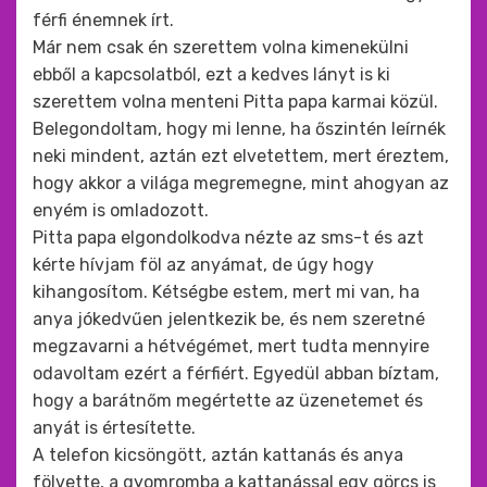
férfi énemnek írt.
Már nem csak én szerettem volna kimenekülni
ebből a kapcsolatból, ezt a kedves lányt is ki
szerettem volna menteni Pitta papa karmai közül.
Belegondoltam, hogy mi lenne, ha őszintén leírnék
neki mindent, aztán ezt elvetettem, mert éreztem,
hogy akkor a világa megremegne, mint ahogyan az
enyém is omladozott.
Pitta papa elgondolkodva nézte az sms-t és azt
kérte hívjam föl az anyámat, de úgy hogy
kihangosítom. Kétségbe estem, mert mi van, ha
anya jókedvűen jelentkezik be, és nem szeretné
megzavarni a hétvégémet, mert tudta mennyire
odavoltam ezért a férfiért. Egyedül abban bíztam,
hogy a barátnőm megértette az üzenetemet és
anyát is értesítette.
A telefon kicsöngött, aztán kattanás és anya
fölvette, a gyomromba a kattanással egy görcs is