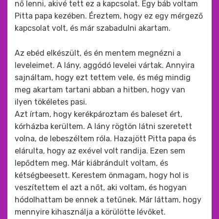
nő lenni, akivé tett ez a kapcsolat. Egy báb voltam
Pitta papa kezében. Éreztem, hogy ez egy mérgező
kapcsolat volt, és már szabadulni akartam.
Az ebéd elkészült, és én mentem megnézni a
leveleimet. A lány, aggódó levelei vártak. Annyira
sajnáltam, hogy ezt tettem vele, és még mindig
meg akartam tartani abban a hitben, hogy van
ilyen tökéletes pasi.
Azt írtam, hogy kerékpároztam és baleset ért,
kórházba kerültem. A lány rögtön látni szeretett
volna, de lebeszéltem róla. Hazajött Pitta papa és
elárulta, hogy az exével volt randija. Ezen sem
lepődtem meg. Már kiábrándult voltam, és
kétségbeesett. Kerestem önmagam, hogy hol is
veszítettem el azt a nőt, aki voltam, és hogyan
hódolhattam be ennek a tetűnek. Már láttam, hogy
mennyire kihasználja a körülötte lévőket.