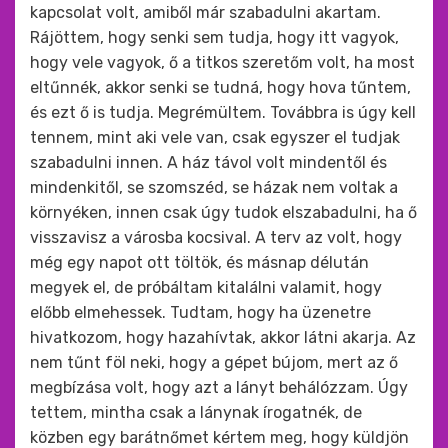
kapcsolat volt, amiből már szabadulni akartam.
Rájöttem, hogy senki sem tudja, hogy itt vagyok,
hogy vele vagyok, ő a titkos szeretőm volt, ha most
eltűnnék, akkor senki se tudná, hogy hova tűntem,
és ezt ő is tudja. Megrémültem. Továbbra is úgy kell
tennem, mint aki vele van, csak egyszer el tudjak
szabadulni innen. A ház távol volt mindentől és
mindenkitől, se szomszéd, se házak nem voltak a
környéken, innen csak úgy tudok elszabadulni, ha ő
visszavisz a városba kocsival. A terv az volt, hogy
még egy napot ott töltök, és másnap délután
megyek el, de próbáltam kitalálni valamit, hogy
előbb elmehessek. Tudtam, hogy ha üzenetre
hivatkozom, hogy hazahívtak, akkor látni akarja. Az
nem tűnt föl neki, hogy a gépet bújom, mert az ő
megbízása volt, hogy azt a lányt behálózzam. Úgy
tettem, mintha csak a lánynak írogatnék, de
közben egy barátnőmet kértem meg, hogy küldjön