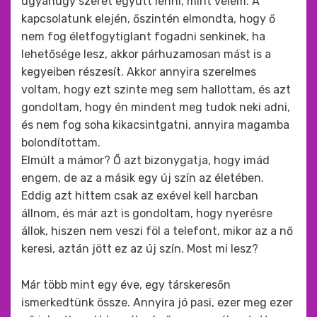
ugyanúgy szeret együtt lenni, mint velem. A
kapcsolatunk elején, őszintén elmondta, hogy ő
nem fog életfogytiglant fogadni senkinek, ha
lehetősége lesz, akkor párhuzamosan mást is a
kegyeiben részesít. Akkor annyira szerelmes
voltam, hogy ezt szinte meg sem hallottam, és azt
gondoltam, hogy én mindent meg tudok neki adni,
és nem fog soha kikacsintgatni, annyira magamba
bolondítottam.
Elmúlt a mámor? Ő azt bizonygatja, hogy imád
engem, de az a másik egy új szín az életében.
Eddig azt hittem csak az exével kell harcban
állnom, és már azt is gondoltam, hogy nyerésre
állok, hiszen nem veszi föl a telefont, mikor az a nő
keresi, aztán jött ez az új szín. Most mi lesz?
Már több mint egy éve, egy társkeresőn
ismerkedtünk össze. Annyira jó pasi, ezer meg ezer