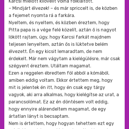
Karcsi mielőtt kilövellt volna fölkiáltott.
– Mindjárt élvezek! – és már spriccelt is, de közben
a fejemet nyomta rá a farkára.
Nyeltem, és nyeltem, és közben éreztem, hogy
Pitta papa is a vége felé közelít, aztán ő is nagyot
lökött rajtam, úgy, hogy Karcsi farkát majdnem
teljesen lenyeltem, aztán ős is lüktetve belém
élvezett. Én egy kicsit lemaradtam, de nem
érdekelt. Már nem vágytam a kielégülésre, már csak
szégyent éreztem. Utáltam magamat.
Ezen a reggelen ébredtem föl abból a kómából,
amiben eddig voltam. Ekkor értettem meg, hogy
mit is jelentek én itt, hogy én csak egy tárgy
vagyok, aki arra alkalmas, hogy kielégítse az urat, a
parancsolómat. Ez az én döntésem volt eddig,
hogy ennyire alárendeltem magamat, de egy
ártatlan lányt is becsaptam.
Nem is értettem, hogy hogyan tehettem ezt egy