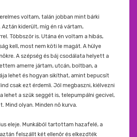
ide
:
erelmes voltam, talán jobban mint bárki
 Aztán kiderült, míg én rá vártam,
rel. Többször is. Utána én voltam a hibás,
g kell, most nem köti le magát. A hülye
õkre. A szépség és báj csodálata helyett a
gettem amerre jártam, utcán, boltban, a
ja lehet és hogyan sikíthat, amint bepucsít
ind csak ezt érdemli. Jól megbaszni, kiélvezni
ha lehet a szûk seggét is, telepumpálni gecivel,
. Mind olyan. Minden nõ kurva.
ius eleje. Munkából tartottam hazafelé, a
ztán felszállt két ellenõr és elkezdték