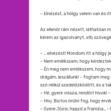
– Elnézést, a hölgy velem van és it
Az ellenõr rám nézett, láthatóan 
kérem az igazolványt, stb szövegé
– … elnézést! Mondom itt a hölgy j
– Nem emlékszem, hogy kérdeztele
– Én meg nem emlékszem, hogy m
drágám, leszállunk! – fogtam meg 
szó nélkül szedelõzködött, és a ta
– Hé, gyere vissza, rendõrt hívok! –
– Hívj. Biztos örülni fog, hogy érv
– Gyere Józsi, hagyd a francba… 