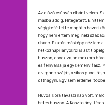
Az elõzõ csúnyán elbánt velem. Sz
másba addig. Hitegetett. Elhittem.
végigkeféltette magát a haveri kör
hogy nem értem meg, neki szabadsá
ribanc. Ezután másképp néztem a n
hétköznapi lányokról is azt tippel
buszon, ennek vajon mekkora bárcá
és felnyársalja egy kemény fasz. M
a virgonc száját, a síkos punciját, 
otthagyni. Egy sem érdemel többet
Hûvös, kora tavaszi nap volt, márc
hetes buszon. A Kosztolányi téren a