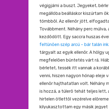
végigjárni a buszt. Jegyeket, bérle
megállóba beálláskor kiszúrtam õk
tömbbõl. Az ellenõr jött, elfogad
Továbbment. Néhány perc múlva, a
kezdõdött. Egy saccra huszas évei
feltûnõen szép arcú – bár talán in
tárgyalt az egyik ellenõr. A hölgy u
megfelelõen büntetés várt rá. Hiá
bérletet, tessék itt vannak a korá
venni, hiszen nagyon hónap eleje 
ellenõr hajthatatlan volt. Néhány
is hozzá, a túlerõ tehát teljes let
hirtelen ötlettõl vezérelve elõre
kilyukasztottam egy másik jegyet