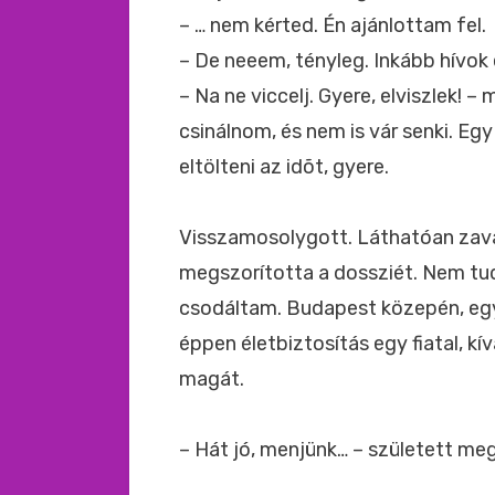
– … nem kérted. Én ajánlottam fel.
– De neeem, tényleg. Inkább hívok 
– Na ne viccelj. Gyere, elviszlek!
csinálnom, és nem is vár senki. Eg
eltölteni az idõt, gyere.
Visszamosolygott. Láthatóan zava
megszorította a dossziét. Nem tu
csodáltam. Budapest közepén, egy 
éppen életbiztosítás egy fiatal, kí
magát.
– Hát jó, menjünk… – született meg