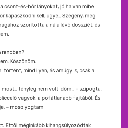
 csont-és-bõr lányokat, jó ha van mibe
or kapaszkodni kell, ugye… Szegény, még
magához szorította a nála lévõ dossziét, és
sem.
n rendben?
iszem. Köszönöm.
i történt, mind ilyen, és amúgy is, csak a
e most… tényleg nem volt idõm… – szipogta.
liccelõ vagyok, a pofátlanabb fajtából. És
je. – mosolyogtam.
t. Ettõl méginkább kihangsúlyozódtak