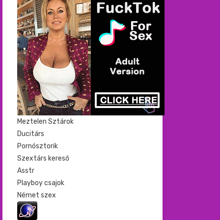
Meztelen Sztárok
Ducitárs
Pornósztorik
Szextárs kereső
Asstr
Playboy csajok
Német szex