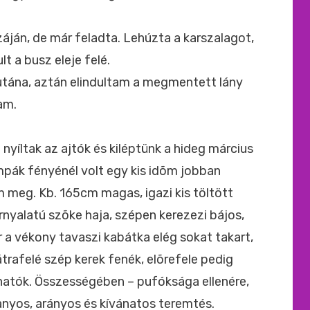
záján, de már feladta. Lehúzta a karszalagot,
lt a busz eleje felé.
 utána, aztán elindultam a megmentett lány
am.
nyíltak az ajtók és kiléptünk a hideg március
ámpák fényénél volt egy kis idõm jobban
 meg. Kb. 165cm magas, igazi kis töltött
nyalatú szõke haja, szépen kerezezi bájos,
 a vékony tavaszi kabátka elég sokat takart,
trafelé szép kerek fenék, elõrefele pedig
álhatók. Összességében – pufóksága ellenére,
anyos, arányos és kívánatos teremtés.