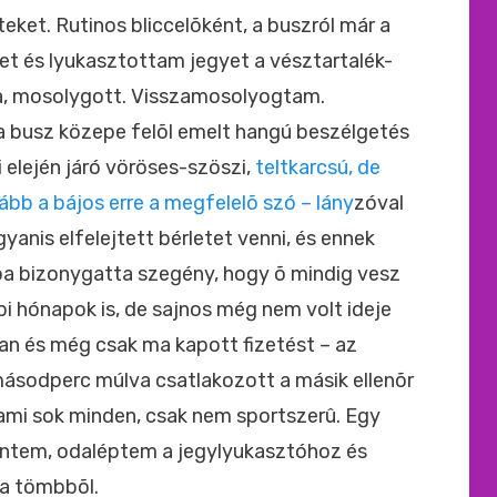
teket. Rutinos bliccelõként, a buszról már a
et és lyukasztottam jegyet a vésztartalék-
ta, mosolygott. Visszamosolyogtam.
 busz közepe felõl emelt hangú beszélgetés
 elején járó vöröses-szöszi,
teltkarcsú, de
kább a bájos erre a megfelelõ szó – lány
zóval
gyanis elfelejtett bérletet venni, és ennek
ba bizonygatta szegény, hogy õ mindig vesz
bbi hónapok is, de sajnos még nem volt ideje
van és még csak ma kapott fizetést – az
 másodperc múlva csatlakozott a másik ellenõr
t, ami sok minden, csak nem sportszerû. Egy
mentem, odaléptem a jegylyukasztóhoz és
 a tömbbõl.