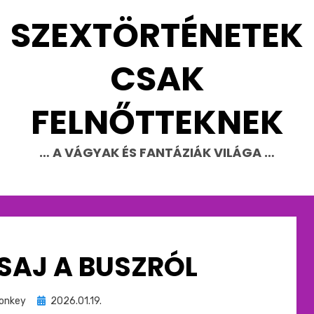
SZEXTÖRTÉNETEK
CSAK
FELNŐTTEKNEK
… A VÁGYAK ÉS FANTÁZIÁK VILÁGA …
SAJ A BUSZRÓL
Beküldve
onkey
2026.01.19.