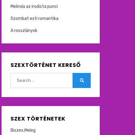
Melinda az irodista punci
Szombat esti romantika
A rosszlányok
SZEXTÖRTÉNET KERESŐ
Search
for:
Search
SZEX TÖRTÉNETEK
Biszex,Meleg