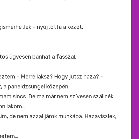
gismerhetlek – nyújtotta a kezét.
ztos ügyesen bánhat a fasszal.
eztem – Merre laksz? Hogy jutsz haza? –
, a paneldzsungel közepén.
lmam sincs. De ma már nem szívesen szállnék
on lakom…
sim, de nem azzal járok munkába. Hazaviszlek,
rhetem…