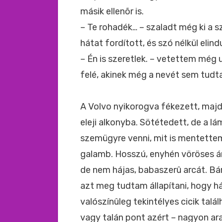
másik ellenõr is.
– Te rohadék… – szaladt még ki a s
hátat fordított, és szó nélkül elindu
– Én is szeretlek. – vetettem még
felé, akinek még a nevét sem tudt
A Volvo nyikorogva fékezett, majd 
eleji alkonyba. Sötétedett, de a l
szemügyre venni, mit is mentettem
galamb. Hosszú, enyhén vöröses ár
de nem hájas, babaszerû arcát. Bár
azt meg tudtam állapítani, hogy há
valószínûleg tekintélyes cicik tal
vagy talán pont azért – nagyon ar