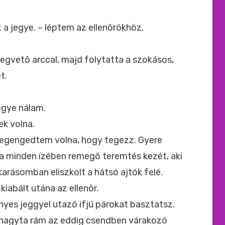
t a jegye. – léptem az ellenõrökhöz.
megvetõ arccal, majd folytatta a szokásos,
t.
egye nálam.
k volna.
egengedtem volna, hogy tegezz. Gyere
a minden ízében remegõ teremtés kezét, aki
karásomban eliszkolt a hátsó ajtók felé.
 kiabált utána az ellenõr.
ényes jeggyel utazó ifjú párokat basztatsz.
– hagyta rám az eddig csendben várakozó