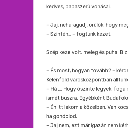
kedves, babaszerû vonásai.
– Jaj, neharagudj, örülök, hogy me
– Szintén… – fogtunk kezet.
Szép keze volt, meleg és puha. Bi
– És most, hogyan tovább? – kérd
Kelenföld városközpontban álltunk
– Hát… Hogy õszinte legyek, foga
ismét buszra. Egyébként Budafok
– Én itt lakom a közelben. Van koc
ha gondolod.
– Jaj nem, ezt már igazán nem ké