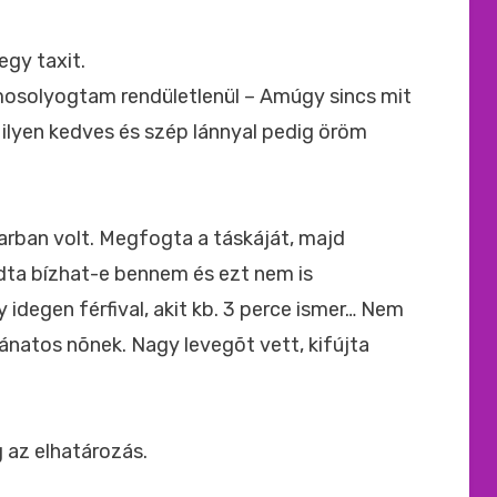
egy taxit.
 – mosolyogtam rendületlenül – Amúgy sincs mit
y ilyen kedves és szép lánnyal pedig öröm
rban volt. Megfogta a táskáját, majd
dta bízhat-e bennem és ezt nem is
idegen férfival, akit kb. 3 perce ismer… Nem
vánatos nõnek. Nagy levegõt vett, kifújta
 az elhatározás.