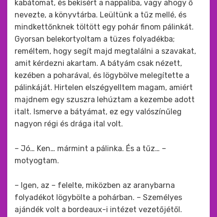
kabátomat, és bekísért a nappaliba, vagy ahogy ő
nevezte, a könyvtárba. Leültünk a tűz mellé, és
mindkettőnknek töltött egy pohár finom pálinkát.
Gyorsan belekortyoltam a tüzes folyadékba;
reméltem, hogy segít majd megtalálni a szavakat,
amit kérdezni akartam. A bátyám csak nézett,
kezében a poharával, és lögybölve melegítette a
pálinkáját. Hirtelen elszégyelltem magam, amiért
majdnem egy szuszra lehúztam a kezembe adott
italt. Ismerve a bátyámat, ez egy valószínűleg
nagyon régi és drága ital volt.
– Jó… Ken… mármint a pálinka. És a tűz… –
motyogtam.
– Igen, az – felelte, miközben az aranybarna
folyadékot lögybölte a pohárban. – Személyes
ajándék volt a bordeaux-i intézet vezetőjétől.