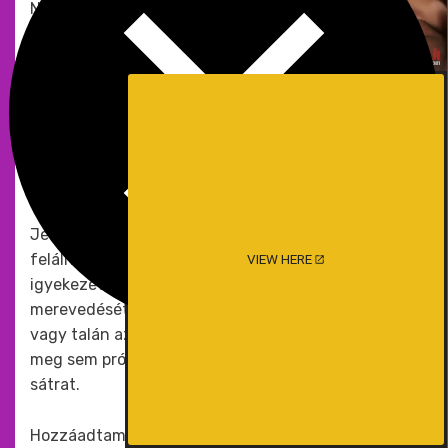
Nagyon jó érzés volt a puncimmal játszani; hogy
nézte, csak egy plusz bónusz volt. Felemeltem a
térdeimet és széttártam a lábaimat, hogy a fiam
mindent láthasson, amit csinálok. Két ujjal
széthúztam az ajkaimat, és megmutattam neki a
benne lévő fényes rózsaszínt. A másik kezemmel
egy ujjamat a duzzadt csiklómtól a nedves
nyílásomig vezettem, és belemártottam.
Jeff is kezdett felizgulni. Normális volt, hogy
felállt, amikor engem nézett, de általában
VIEW HERE
igyekezett megőrizni a szerénységét, és eltakarni a
merevedését. Talán azért, mert már nem érdekelte,
vagy talán azért, mert túlságosan izgatott volt, de
meg sem próbálta elrejteni a nadrágjában kialakuló
sátrat.
Hozzáadtam egy második ujjamat, a másikkal