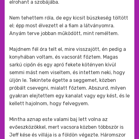
elrohant a szobájába.
Nem tehettem róla, de egy kicsit büszkeség töltött
el; épp most élvezett el a fiam a látványomra.
Anyám terve jobban működött, mint reméltem.
Majdnem fél óra telt el, mire visszajött, én pedig a
konyhában voltam, és vacsorát főztem. Magas
sarkú cipőn és egy apró fekete kötényen kívül
semmi mást nem viseltem, és intettem neki, hogy
üljön le. Tekintete égette a seggemet, közben
próbált csevegni, mialatt főztem. Abszurd, milyen
gyakran elejtettem egy kanalat vagy egy kést, és le
kellett hajolnom, hogy felvegyem.
Mintha aznap este valami baj lett volna az
evőeszközökkel, mert vacsora közben többször is
Jeff kése és villája is a földön végezte. Háromszor