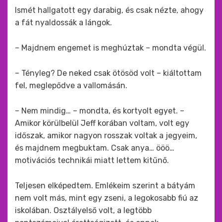
Ismét hallgatott egy darabig, és csak nézte, ahogy
a fát nyaldossák a lángok.
– Majdnem engemet is meghúztak – mondta végül.
– Tényleg? De neked csak ötösöd volt – kiáltottam
fel, meglepődve a vallomásán.
– Nem mindig… – mondta, és kortyolt egyet. –
Amikor körülbelül Jeff korában voltam, volt egy
időszak, amikor nagyon rosszak voltak a jegyeim,
és majdnem megbuktam. Csak anya… ööö…
motivációs technikái miatt lettem kitűnő.
Teljesen elképedtem. Emlékeim szerint a bátyám
nem volt más, mint egy zseni, a legokosabb fiú az
iskolában. Osztályelső volt, a legtöbb