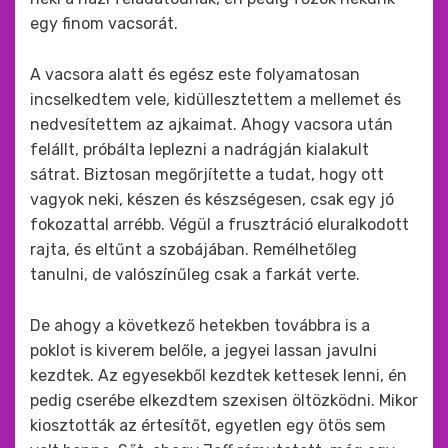
egy finom vacsorát.
A vacsora alatt és egész este folyamatosan
incselkedtem vele, kidüllesztettem a mellemet és
nedvesítettem az ajkaimat. Ahogy vacsora után
felállt, próbálta leplezni a nadrágján kialakult
sátrat. Biztosan megőrjítette a tudat, hogy ott
vagyok neki, készen és készségesen, csak egy jó
fokozattal arrébb. Végül a frusztráció eluralkodott
rajta, és eltűnt a szobájában. Remélhetőleg
tanulni, de valószínűleg csak a farkát verte.
De ahogy a következő hetekben továbbra is a
poklot is kiverem belőle, a jegyei lassan javulni
kezdtek. Az egyesekből kezdtek kettesek lenni, én
pedig cserébe elkezdtem szexisen öltözködni. Mikor
kiosztották az értesítőt, egyetlen egy ötös sem