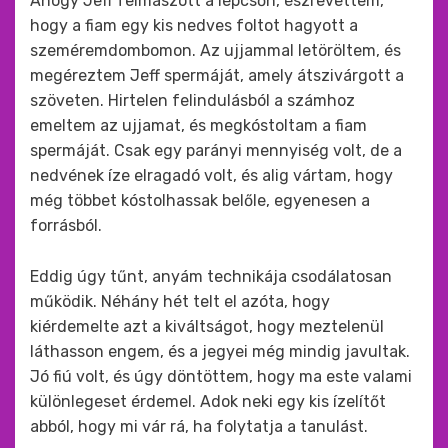
Ahogy Jeff felmászott a lépcsőn, észrevettem,
hogy a fiam egy kis nedves foltot hagyott a
szeméremdombomon. Az ujjammal letöröltem, és
megéreztem Jeff spermáját, amely átszivárgott a
szöveten. Hirtelen felindulásból a számhoz
emeltem az ujjamat, és megkóstoltam a fiam
spermáját. Csak egy parányi mennyiség volt, de a
nedvének íze elragadó volt, és alig vártam, hogy
még többet kóstolhassak belőle, egyenesen a
forrásból.
Eddig úgy tűnt, anyám technikája csodálatosan
működik. Néhány hét telt el azóta, hogy
kiérdemelte azt a kiváltságot, hogy meztelenül
láthasson engem, és a jegyei még mindig javultak.
Jó fiú volt, és úgy döntöttem, hogy ma este valami
különlegeset érdemel. Adok neki egy kis ízelítőt
abból, hogy mi vár rá, ha folytatja a tanulást.