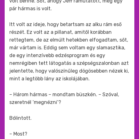
volt benne. Sőt, ahogy Jeff rámutatott, még egy
pár hármas is volt.
Itt volt az ideje, hogy betartsam az alku rám eső
részét. Ez volt az a pillanat, amitől korábban
rettegtem, de az elmúlt hetekben elfogadtam, sőt,
már vártam is. Eddig sem voltam egy slamasztika,
de egy intenzívebb edzésprogram és egy
nemrégiben tett látogatás a szépségszalonban azt
jelentette, hogy valószínűleg dögösebben nézek ki,
mint a legtöbb lány az iskolájában.
– Három hármas – mondtam büszkén. – Szóval,
szeretnél ‘megnézni’?
Bólintott.
– Most?