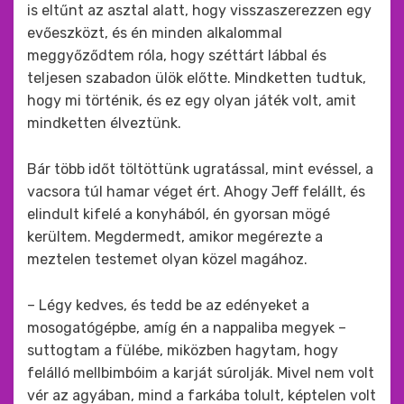
is eltűnt az asztal alatt, hogy visszaszerezzen egy
evőeszközt, és én minden alkalommal
meggyőződtem róla, hogy széttárt lábbal és
teljesen szabadon ülök előtte. Mindketten tudtuk,
hogy mi történik, és ez egy olyan játék volt, amit
mindketten élveztünk.
Bár több időt töltöttünk ugratással, mint evéssel, a
vacsora túl hamar véget ért. Ahogy Jeff felállt, és
elindult kifelé a konyhából, én gyorsan mögé
kerültem. Megdermedt, amikor megérezte a
meztelen testemet olyan közel magához.
– Légy kedves, és tedd be az edényeket a
mosogatógépbe, amíg én a nappaliba megyek –
suttogtam a fülébe, miközben hagytam, hogy
felálló mellbimbóim a karját súrolják. Mivel nem volt
vér az agyában, mind a farkába tolult, képtelen volt