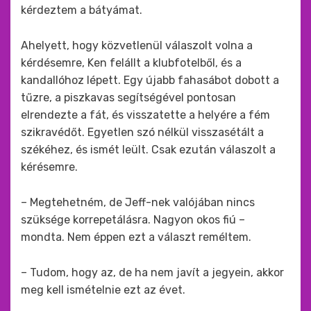
kérdeztem a bátyámat.
Ahelyett, hogy közvetlenül válaszolt volna a
kérdésemre, Ken felállt a klubfotelből, és a
kandallóhoz lépett. Egy újabb fahasábot dobott a
tűzre, a piszkavas segítségével pontosan
elrendezte a fát, és visszatette a helyére a fém
szikravédőt. Egyetlen szó nélkül visszasétált a
székéhez, és ismét leült. Csak ezután válaszolt a
kérésemre.
– Megtehetném, de Jeff-nek valójában nincs
szüksége korrepetálásra. Nagyon okos fiú –
mondta. Nem éppen ezt a választ reméltem.
– Tudom, hogy az, de ha nem javít a jegyein, akkor
meg kell ismételnie ezt az évet.