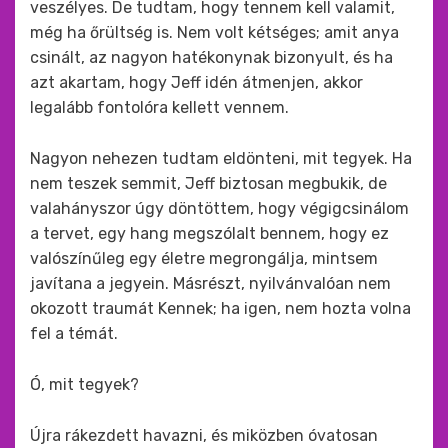
veszélyes. De tudtam, hogy tennem kell valamit,
még ha őrültség is. Nem volt kétséges; amit anya
csinált, az nagyon hatékonynak bizonyult, és ha
azt akartam, hogy Jeff idén átmenjen, akkor
legalább fontolóra kellett vennem.
Nagyon nehezen tudtam eldönteni, mit tegyek. Ha
nem teszek semmit, Jeff biztosan megbukik, de
valahányszor úgy döntöttem, hogy végigcsinálom
a tervet, egy hang megszólalt bennem, hogy ez
valószínűleg egy életre megrongálja, mintsem
javítana a jegyein. Másrészt, nyilvánvalóan nem
okozott traumát Kennek; ha igen, nem hozta volna
fel a témát.
Ó, mit tegyek?
Újra rákezdett havazni, és miközben óvatosan