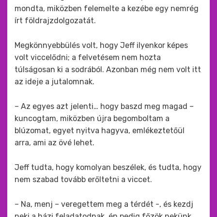
mondta, miközben felemelte a kezébe egy nemrég
írt földrajzdolgozatát.
Megkönnyebbülés volt, hogy Jeff ilyenkor képes
volt viccelődni; a felvetésem nem hozta
túlságosan ki a sodrából. Azonban még nem volt itt
az ideje a jutalomnak.
– Az egyes azt jelenti… hogy baszd meg magad –
kuncogtam, miközben újra begomboltam a
blúzomat, egyet nyitva hagyva, emlékeztetőül
arra, ami az övé lehet.
Jeff tudta, hogy komolyan beszélek, és tudta, hogy
nem szabad tovább erőltetni a viccet.
– Na, menj – veregettem meg a térdét -, és kezdj
neki a házi feladatodnak, én pedig főzök nekünk