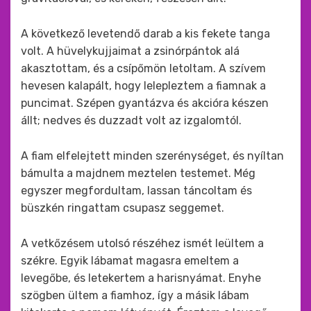
A következő levetendő darab a kis fekete tanga
volt. A hüvelykujjaimat a zsinórpántok alá
akasztottam, és a csípőmön letoltam. A szívem
hevesen kalapált, hogy lelepleztem a fiamnak a
puncimat. Szépen gyantázva és akcióra készen
állt; nedves és duzzadt volt az izgalomtól.
A fiam elfelejtett minden szerénységet, és nyíltan
bámulta a majdnem meztelen testemet. Még
egyszer megfordultam, lassan táncoltam és
büszkén ringattam csupasz seggemet.
A vetkőzésem utolsó részéhez ismét leültem a
székre. Egyik lábamat magasra emeltem a
levegőbe, és letekertem a harisnyámat. Enyhe
szögben ültem a fiamhoz, így a másik lábam