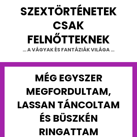
Skip
SZEXTÖRTÉNETEK
to
content
CSAK
FELNŐTTEKNEK
… A VÁGYAK ÉS FANTÁZIÁK VILÁGA …
MÉG EGYSZER
MEGFORDULTAM,
LASSAN TÁNCOLTAM
ÉS BÜSZKÉN
RINGATTAM