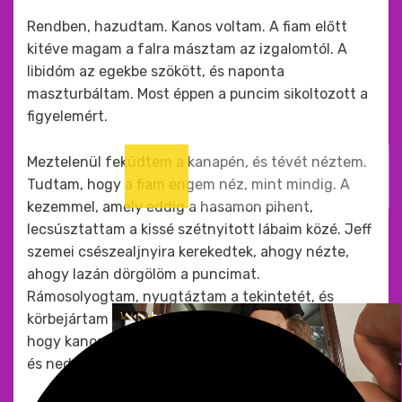
Rendben, hazudtam. Kanos voltam. A fiam előtt
kitéve magam a falra másztam az izgalomtól. A
libidóm az egekbe szökött, és naponta
maszturbáltam. Most éppen a puncim sikoltozott a
figyelemért.
Meztelenül feküdtem a kanapén, és tévét néztem.
Tudtam, hogy a fiam engem néz, mint mindig. A
kezemmel, amely eddig a hasamon pihent,
lecsúsztattam a kissé szétnyitott lábaim közé. Jeff
szemei csészealjnyira kerekedtek, ahogy nézte,
ahogy lazán dörgölöm a puncimat.
Rámosolyogtam, nyugtáztam a tekintetét, és
körbejártam az ujjammal a csiklómat. Tudtam,
hogy kanos vagyok, de meglepett, mennyire forró
és nedves volt a puncim.