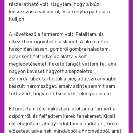
része látható volt. Hagytam, hogy a blúz
lecsússzon a vállamról, és a konyha padlójára
hulljon.
A következő a farmerom volt. Felálltam, és
elkezdtem kigombolni a sliccét. A blúzomhoz
hasonlóan lassan, gombról gombra haladtam,
apránként felfedve az alatta viselt
meglepetésemet. Fekete tangát vettem fel, ami
nagyon keveset hagyott a képzeletre.
Zsinórdarabok tartották a pici, átlátszó anyagból
készült háromszöget, amely szinte semmit sem
tett azért, hogy elrejtse a szőrtelen puncimat.
Elfordultam tőle, miközben letoltam a farmert a
csípőmről, és felfedtem kerek fenekemet. Kicsit
előrehajoltam, ahogy ledobtam a nadrágot, kínzó
előzetest adva neki mindabból a finomságból, amit