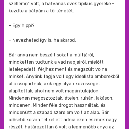
szellemű” volt, a hatvanas évek tipikus gyereke –
kezdte a bátyám a történetét.
– Egy hippi?
– Nevezheted így is, ha akarod.
Bár anya nem beszélt sokat a múltjáról,
mindketten tudtunk a vad napjairól, mielőtt
letelepedett, férjhez ment és megszült volna
minket. Anyánk tagja volt egy idealista emberekből
álló csoportnak, akik egy olyan közösséget
alapítottak, ahol nem volt magántulajdon.
Mindenen megosztoztak, ételen, ruhán, lakáson,
mindenen. Mindenféle drogot használtak, és
mindenütt a szabad szerelem volt az alap. Bár
idősebb korára fel kellett adnia ezen eszmék nagy
részét, határozottan ő volt a legmenőbb anya az