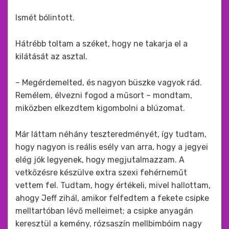
Ismét bólintott.
Hátrébb toltam a széket, hogy ne takarja el a
kilátását az asztal.
– Megérdemelted, és nagyon büszke vagyok rád.
Remélem, élvezni fogod a műsort – mondtam,
miközben elkezdtem kigombolni a blúzomat.
Már láttam néhány teszteredményét, így tudtam,
hogy nagyon is reális esély van arra, hogy a jegyei
elég jók legyenek, hogy megjutalmazzam. A
vetkőzésre készülve extra szexi fehérneműt
vettem fel. Tudtam, hogy értékeli, mivel hallottam,
ahogy Jeff zihál, amikor felfedtem a fekete csipke
melltartóban lévő melleimet; a csipke anyagán
keresztül a kemény, rózsaszín mellbimbóim nagy