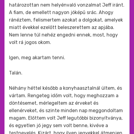
határozottan nem helyénvaló vonzalmat Jeff iránt.
A fiam, de emellett nagyon jóképű srác. Ahogy
ránéztem, felismertem azokat a dolgokat, amelyek
miatt évekkel ezelőtt beleszerettem az apjába.
Nem lenne túl nehéz engedni ennek, most, hogy
volt rá jogos okom.
Igen, meg akartam tenni.
Talán.
Néhány héttel később a konyhaasztalnál ültem, és
vártam. Rengeteg időm volt, hogy meghozzam a
döntésemet, mérlegeltem az érveket és
ellenérveket, és szinte minden nap meggondoltam
magam. Előttem volt Jeff legutóbbi bizonyítványa,
és egyetlen jó jegy sem volt benne, kivéve a
testnevelés. Kizárt, hogy ilyen jegyekkel átmenjen,