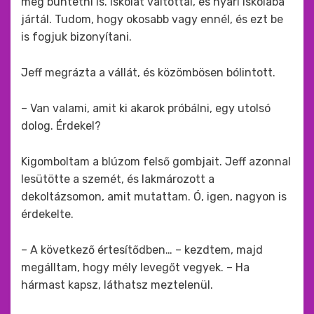
még büntetni is. Iskolát váltottál, és nyári iskolába
jártál. Tudom, hogy okosabb vagy ennél, és ezt be
is fogjuk bizonyítani.
Jeff megrázta a vállát, és közömbösen bólintott.
– Van valami, amit ki akarok próbálni, egy utolsó
dolog. Érdekel?
Kigomboltam a blúzom felső gombjait. Jeff azonnal
lesütötte a szemét, és lakmározott a
dekoltázsomon, amit mutattam. Ó, igen, nagyon is
érdekelte.
– A következő értesítődben… – kezdtem, majd
megálltam, hogy mély levegőt vegyek. – Ha
hármast kapsz, láthatsz meztelenül.