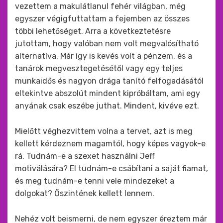
vezettem a makulátlanul fehér világban, még
egyszer végigfuttattam a fejemben az összes
többi lehetőséget. Arra a következtetésre
jutottam, hogy valóban nem volt megvalósítható
alternatíva. Már így is kevés volt a pénzem, és a
tanárok megvesztegetésétől vagy egy teljes
munkaidős és nagyon drága tanító felfogadásától
eltekintve abszolút mindent kipróbáltam, ami egy
anyának csak eszébe juthat. Mindent, kivéve ezt.
Mielőtt véghezvittem volna a tervet, azt is meg
kellett kérdeznem magamtól, hogy képes vagyok-e
rá. Tudnám-e a szexet használni Jeff
motiválására? El tudnám-e csábítani a saját fiamat,
és meg tudnám-e tenni vele mindezeket a
dolgokat? Őszintének kellett lennem.
Nehéz volt beismerni, de nem egyszer éreztem már