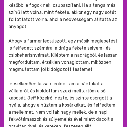
később le fogok neki csupaszítani. Ha a tanga más
színű lett volna, mint fekete, akkor egy nagy sötét
foltot látott volna, ahol a nedvességem átitatta az
anyagot.
Ahogy a farmer lecsúszott, egy másik meglepetést
is felfedett számára, a drága fekete selyem- és
csipkeharisnyámat. Kiléptem a nadrágból, és lassan
megfordultam, érzékien vonaglottam, miközben
megmutattam jól kidolgozott testemet.
Incselkedően lassan leoldottam a pántokat a
vállamról, és kioldottam szexi melltartóm első
kapcsát. Jeff közelről nézte, és szinte csorgott a
nyála, ahogy elhúztam a kosárkákat, és felfedtem
a melleimet. Nem voltak nagy mellek, de a napi
fekvőtámaszok és súlyemelés évei miatt dacolt a
gravitációval, és kereken, feszesen állt.