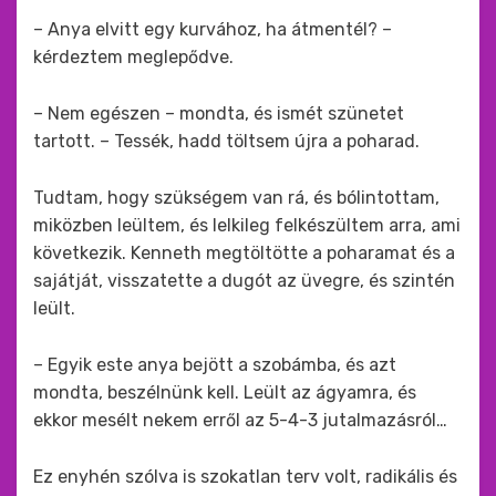
– Anya elvitt egy kurvához, ha átmentél? –
kérdeztem meglepődve.
– Nem egészen – mondta, és ismét szünetet
tartott. – Tessék, hadd töltsem újra a poharad.
Tudtam, hogy szükségem van rá, és bólintottam,
miközben leültem, és lelkileg felkészültem arra, ami
következik. Kenneth megtöltötte a poharamat és a
sajátját, visszatette a dugót az üvegre, és szintén
leült.
– Egyik este anya bejött a szobámba, és azt
mondta, beszélnünk kell. Leült az ágyamra, és
ekkor mesélt nekem erről az 5-4-3 jutalmazásról…
Ez enyhén szólva is szokatlan terv volt, radikális és