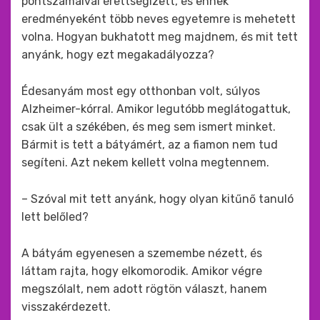
pontszámaival érettségizett, és ennek
eredményeként több neves egyetemre is mehetett
volna. Hogyan bukhatott meg majdnem, és mit tett
anyánk, hogy ezt megakadályozza?
Édesanyám most egy otthonban volt, súlyos
Alzheimer-kórral. Amikor legutóbb meglátogattuk,
csak ült a székében, és meg sem ismert minket.
Bármit is tett a bátyámért, az a fiamon nem tud
segíteni. Azt nekem kellett volna megtennem.
– Szóval mit tett anyánk, hogy olyan kitűnő tanuló
lett belőled?
A bátyám egyenesen a szemembe nézett, és
láttam rajta, hogy elkomorodik. Amikor végre
megszólalt, nem adott rögtön választ, hanem
visszakérdezett.