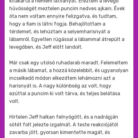
kitakarta a nemem látványát. Éreztem a levegő
hűvösségét meztelen puncim nedves ajkain. Évek
óta nem voltam ennyire felizgatva, és tudtam,
hogy a fiam is látni fogja. Behajlítottam a
térdemet, és lehúztam a selyemharisnyát a
lábamról. Egyetlen rúgással a lábammal átrepült a
levegőben, és Jeff előtt landolt.
Már csak egy utolsó ruhadarab maradt. Felemeltem
a másik lábamat, a hozzá közelebbit, és ugyanolyan
incselkedő módon elkezdtem lehámozni azt a
harisnyát is. A nagy különbség az volt, hogy
ezúttal a puncim ki volt tárva, és teljes belátása
volt.
Hirtelen Jeff halkan felnyögött, és a nadrágján
sötét folt jelezte izgalmát. A teste reakciójától
zavarba jött, gyorsan kimentette magát, és