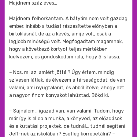
Majdnem száz éves…
Majdnem felhorkantam. A bátyám nem volt gazdag
ember, inkább a tudást részesítette előnyben a
birtoklásnál, de az a kevés, amije volt, csak a
legjobb minőségű volt. Megfogadtam magamnak,
hogy a következő kortyot teljes mértékben
kiélvezem, és gondoskodom róla, hogy ő is lássa.
– Nos, mi az, amiért jöttél? Úgy értem, mindig
szívesen látlak, és élvezem a társaságodat, de van
valami, ami nyugtalanít, és abból ítélve, ahogy ezt
a nagyon finom konyakot lehúztad. Bökd ki.
– Sajnálom… igazad van, van valami. Tudom, hogy
már így is ellep a munka, a könyved, az előadások
és a kutatási projektek, de tudnál… tudnál segíteni
Jeff-nek az iskolában? Esetleg korrepetálni? –