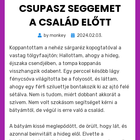
CSUPASZ SEGGEMET
A CSALÁD ELŐTT
Beküldve
by
monkey
2024.02.03.
ide
Koppantottam a nehéz sárgaréz kopogtatóval a
:
vastag tölgyfaajtón; Hallottam, ahogy a hideg,
éjszaka csendjében, a tompa koppanás
visszhangzik odabent. Egy perccel később lágy
fénycsóva világította be a folyosót, és láttam,
ahogy egy férfi sziluettje bontakozik ki az ajtó felé
sétálva. Nem is tudom, miért dobbant akkorát a
szívem. Nem volt szokásom segítséget kérni a
bátyámtól, de végül is erre való a család.
A bátyám kissé meglepődött, de örült, hogy lát, és
azonnal beinvitált a hideg elől. Elvette a