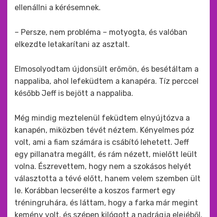
ellenállni a kérésemnek.
– Persze, nem probléma – motyogta, és valóban
elkezdte letakarítani az asztalt.
Elmosolyodtam újdonsült erőmön, és besétáltam a
nappaliba, ahol lefeküdtem a kanapéra. Tíz perccel
később Jeff is bejött a nappaliba.
Még mindig meztelenül feküdtem elnyújtózva a
kanapén, miközben tévét néztem. Kényelmes póz
volt, ami a fiam számára is csábító lehetett. Jeff
egy pillanatra megállt, és rám nézett, mielőtt leült
volna. Észrevettem, hogy nem a szokásos helyét
választotta a tévé előtt, hanem velem szemben ült
le. Korábban lecserélte a koszos farmert egy
tréningruhára, és láttam, hogy a farka már megint
kemény volt, és szépen kilógott a nadrágja elejéből.