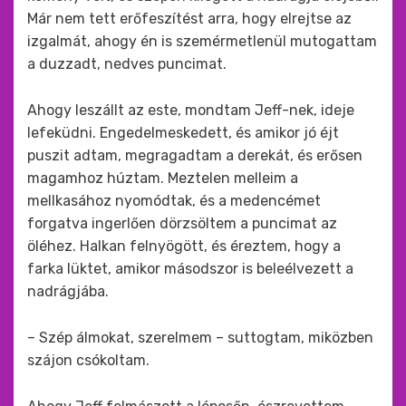
Már nem tett erőfeszítést arra, hogy elrejtse az
izgalmát, ahogy én is szemérmetlenül mutogattam
a duzzadt, nedves puncimat.
Ahogy leszállt az este, mondtam Jeff-nek, ideje
lefeküdni. Engedelmeskedett, és amikor jó éjt
puszit adtam, megragadtam a derekát, és erősen
magamhoz húztam. Meztelen melleim a
mellkasához nyomódtak, és a medencémet
forgatva ingerlően dörzsöltem a puncimat az
öléhez. Halkan felnyögött, és éreztem, hogy a
farka lüktet, amikor másodszor is beleélvezett a
nadrágjába.
– Szép álmokat, szerelmem – suttogtam, miközben
szájon csókoltam.