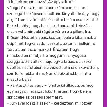
felemelkedtem hozzá. Az ágyra lökött,
végigcsókolta minden porcikám, a melleimet
szopogatta, kéjesen ziháltam. Kinyalt, de úgy, hogy
alig láttam az örömtől, és mikor belém csusszant…!
Rekedt sóhaj hagyta el a torkom, arckifejezése
olyan volt, mint aki régóta vár erre a pillanatra.
Erősen kMostoha apaszkodtam belé a lábammal, a
csípőmet fogva vadul baszott, aztán a melleimre
tért át, amit szétmarkolt. Éreztem, hogy
mindketten mindjárt elmegyünk, a nyögései
szaggatottá váltak, majd egy állatias, de szexi
üvöltés kíséretében elélvezett, utána én követtem,
szinte felrobbantam. Mérföldekkel jobb, mint a
maszturbálás!
– Fantasztikus vagy – lehelte kifulladva, és még
egy nagyot, hosszat lökött rajtam, hogy belém
spriccelje az összes spermáját.
– Anyával rossz a szex? – kérdeztem, miközben