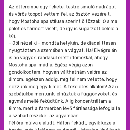
Az étterembe egy fekete, testre simuló nadrágot
és vörös toppot vettem fel, az ösztön vezérelt,
hogy Mostoha apa stílusa szerint öltözzek. Ő sima
pólót és farmert viselt, de ìgy is sugárzott belőle a
kéj.
– Jól nézel ki – mondta hetykén, de diadalittasan
nyugtáztam a szemében a vágyat. Ha! Elvégre én
is nő vagyok, ráadásul érett idomokkal, ahogy
Mostoha apa imádja. Egész végig azon
gondolkodtam, hogyan válthatnám valóra az
álmom, egészen addig, míg fel nem vetette, hogy
nézzünk meg egy filmet. A tökéletes alkalom! Az ő
szobájukba mentünk, elhúztuk a függönyöket, és
egymás mellé feküdtünk. Alig koncentráltam a
filmre, mert a farmerben lévő férfiassága lefoglalta
a szabad részeket az agyamban.
Fél óra múlva elaludt. Háton feküdt, egyik keze a