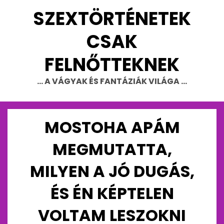
Skip
SZEXTÖRTÉNETEK
to
content
CSAK
FELNŐTTEKNEK
… A VÁGYAK ÉS FANTÁZIÁK VILÁGA …
MOSTOHA APÁM
MEGMUTATTA,
MILYEN A JÓ DUGÁS,
ÉS ÉN KÉPTELEN
VOLTAM LESZOKNI