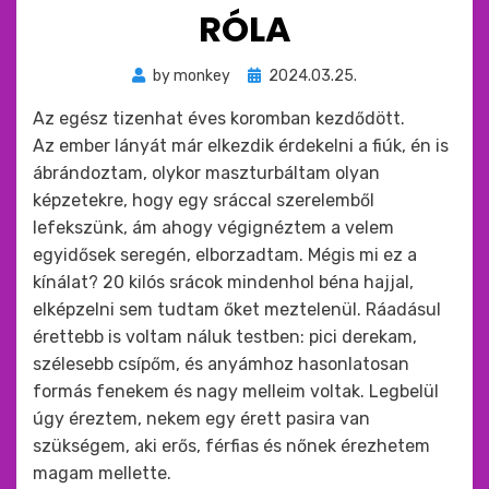
RÓLA
Beküldve
by
monkey
2024.03.25.
ide
Az egész tizenhat éves koromban kezdődött.
:
Az ember lányát már elkezdik érdekelni a fiúk, én is
ábrándoztam, olykor maszturbáltam olyan
képzetekre, hogy egy sráccal szerelemből
lefekszünk, ám ahogy végignéztem a velem
egyidősek seregén, elborzadtam. Mégis mi ez a
kínálat? 20 kilós srácok mindenhol béna hajjal,
elképzelni sem tudtam őket meztelenül. Ráadásul
érettebb is voltam náluk testben: pici derekam,
szélesebb csípőm, és anyámhoz hasonlatosan
formás fenekem és nagy melleim voltak. Legbelül
úgy éreztem, nekem egy érett pasira van
szükségem, aki erős, férfias és nőnek érezhetem
magam mellette.