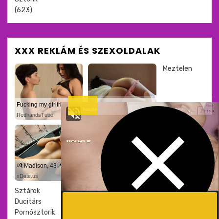
(623)
XXX REKLÁM ÉS SZEXOLDALAK
Meztelen
Fucking my girlfriend's hot mommy by mistake
💚 Anna, 29📍Columbus
RedhandsTube
xDate
💏 Madison, 43📍Columbus
💄 Amelia, 37📍Columbus
xDate.us
us.hookup
Sztárok
Ducitárs
Pornósztorik