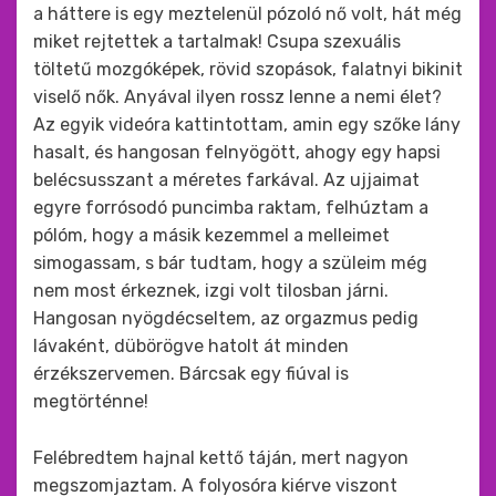
a háttere is egy meztelenül pózoló nő volt, hát még
miket rejtettek a tartalmak! Csupa szexuális
töltetű mozgóképek, rövid szopások, falatnyi bikinit
viselő nők. Anyával ilyen rossz lenne a nemi élet?
Az egyik videóra kattintottam, amin egy szőke lány
hasalt, és hangosan felnyögött, ahogy egy hapsi
belécsusszant a méretes farkával. Az ujjaimat
egyre forrósodó puncimba raktam, felhúztam a
pólóm, hogy a másik kezemmel a melleimet
simogassam, s bár tudtam, hogy a szüleim még
nem most érkeznek, izgi volt tilosban járni.
Hangosan nyögdécseltem, az orgazmus pedig
lávaként, dübörögve hatolt át minden
érzékszervemen. Bárcsak egy fiúval is
megtörténne!
Felébredtem hajnal kettő táján, mert nagyon
megszomjaztam. A folyosóra kiérve viszont