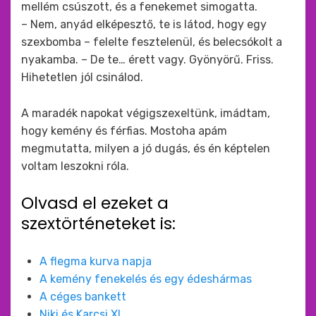
mellém csúszott, és a fenekemet simogatta.
– Nem, anyád elképesztő, te is látod, hogy egy
szexbomba – felelte fesztelenül, és belecsókolt a
nyakamba. – De te… érett vagy. Gyönyörű. Friss.
Hihetetlen jól csinálod.
A maradék napokat végigszexeltünk, imádtam,
hogy kemény és férfias. Mostoha apám
megmutatta, milyen a jó dugás, és én képtelen
voltam leszokni róla.
Olvasd el ezeket a
szextörténeteket is:
A flegma kurva napja
A kemény fenekelés és egy édeshármas
A céges bankett
Niki és Karcsi XI.