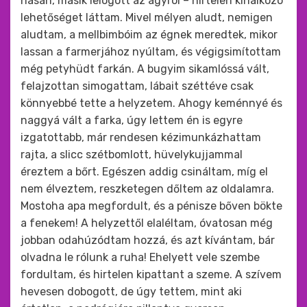
hasán, másik lelógott az ágyról – hirtelen kínálkozó
lehetőséget láttam. Mivel mélyen aludt, nemigen
aludtam, a mellbimbóim az égnek meredtek, mikor
lassan a farmerjához nyúltam, és végigsimítottam
még petyhüdt farkán. A bugyim sikamlóssá vált,
felajzottan simogattam, lábait széttéve csak
könnyebbé tette a helyzetem. Ahogy keménnyé és
naggyá vált a farka, úgy lettem én is egyre
izgatottabb, már rendesen kézimunkázhattam
rajta, a slicc szétbomlott, hüvelykujjammal
éreztem a bőrt. Egészen addig csináltam, míg el
nem élveztem, reszketegen dőltem az oldalamra.
Mostoha apa megfordult, és a pénisze bőven bökte
a fenekem! A helyzettől elaléltam, óvatosan még
jobban odahúzódtam hozzá, és azt kívántam, bár
olvadna le rólunk a ruha! Ehelyett vele szembe
fordultam, és hirtelen kipattant a szeme. A szívem
hevesen dobogott, de úgy tettem, mint aki