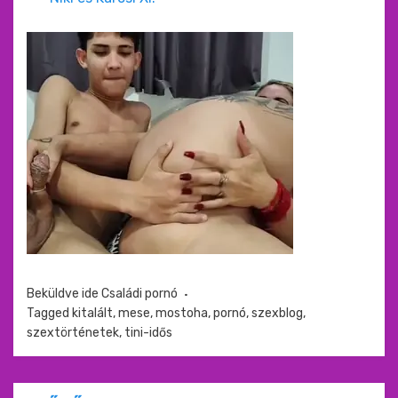
Beküldve ide
Családi pornó
Tagged
kitalált
,
mese
,
mostoha
,
pornó
,
szexblog
,
szextörténetek
,
tini-idős