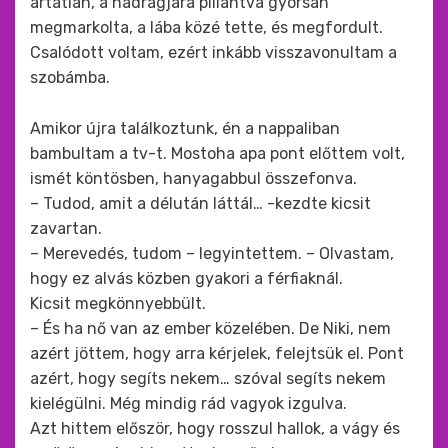
ártatlan, a nadrágjára pillantva gyorsan
megmarkolta, a lába közé tette, és megfordult.
Csalódott voltam, ezért inkább visszavonultam a
szobámba.
Amikor újra találkoztunk, én a nappaliban
bambultam a tv-t. Mostoha apa pont előttem volt,
ismét köntösben, hanyagabbul összefonva.
– Tudod, amit a délután láttál… -kezdte kicsit
zavartan.
– Merevedés, tudom – legyintettem. – Olvastam,
hogy ez alvás közben gyakori a férfiaknál.
Kicsit megkönnyebbült.
– És ha nő van az ember közelében. De Niki, nem
azért jöttem, hogy arra kérjelek, felejtsük el. Pont
azért, hogy segíts nekem… szóval segíts nekem
kielégülni. Még mindig rád vagyok izgulva.
Azt hittem először, hogy rosszul hallok, a vágy és