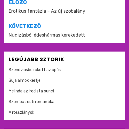
Bejegyzés
ELŐZŐ
navigáció
Erotikus fantázia – Az új szobalány
KÖVETKEZŐ
Nudizásból édeshármas kerekedett
LEGÚJABB SZTORIK
Szendvicsbe rakott az após
Buja álmok kertje
Melinda az irodista punci
Szombat esti romantika
A rosszlányok