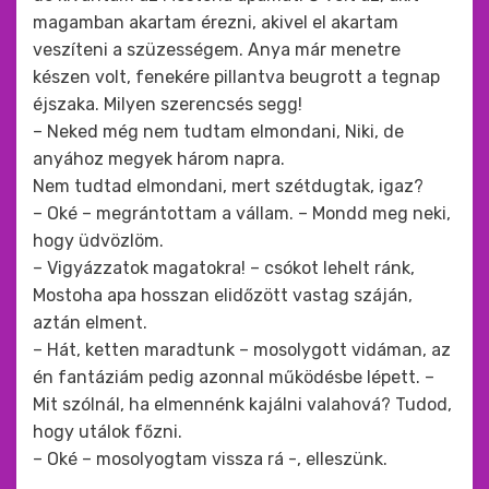
magamban akartam érezni, akivel el akartam
veszíteni a szüzességem. Anya már menetre
készen volt, fenekére pillantva beugrott a tegnap
éjszaka. Milyen szerencsés segg!
– Neked még nem tudtam elmondani, Niki, de
anyához megyek három napra.
Nem tudtad elmondani, mert szétdugtak, igaz?
– Oké – megrántottam a vállam. – Mondd meg neki,
hogy üdvözlöm.
– Vigyázzatok magatokra! – csókot lehelt ránk,
Mostoha apa hosszan elidőzött vastag száján,
aztán elment.
– Hát, ketten maradtunk – mosolygott vidáman, az
én fantáziám pedig azonnal működésbe lépett. –
Mit szólnál, ha elmennénk kajálni valahová? Tudod,
hogy utálok főzni.
– Oké – mosolyogtam vissza rá -, elleszünk.