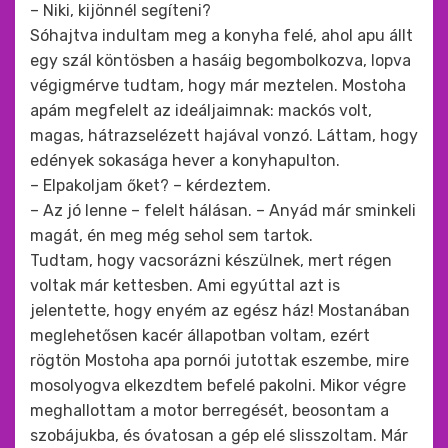
– Niki, kijönnél segíteni?
Sóhajtva indultam meg a konyha felé, ahol apu állt
egy szál köntösben a hasáig begombolkozva, lopva
végigmérve tudtam, hogy már meztelen. Mostoha
apám megfelelt az ideáljaimnak: mackós volt,
magas, hátrazselézett hajával vonzó. Láttam, hogy
edények sokasága hever a konyhapulton.
– Elpakoljam őket? – kérdeztem.
– Az jó lenne – felelt hálásan. – Anyád már sminkeli
magát, én meg még sehol sem tartok.
Tudtam, hogy vacsorázni készülnek, mert régen
voltak már kettesben. Ami egyúttal azt is
jelentette, hogy enyém az egész ház! Mostanában
meglehetősen kacér állapotban voltam, ezért
rögtön Mostoha apa pornói jutottak eszembe, mire
mosolyogva elkezdtem befelé pakolni. Mikor végre
meghallottam a motor berregését, beosontam a
szobájukba, és óvatosan a gép elé slisszoltam. Már