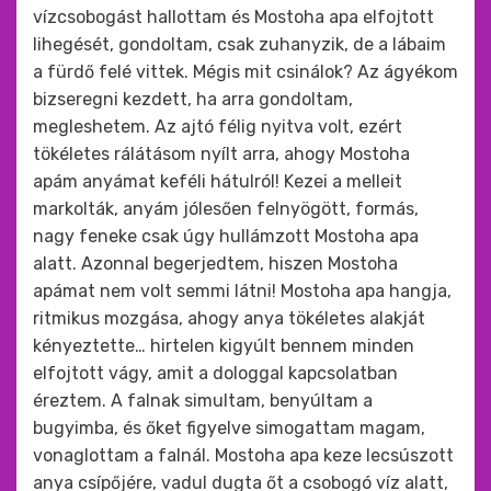
vízcsobogást hallottam és Mostoha apa elfojtott
lihegését, gondoltam, csak zuhanyzik, de a lábaim
a fürdő felé vittek. Mégis mit csinálok? Az ágyékom
bizseregni kezdett, ha arra gondoltam,
megleshetem. Az ajtó félig nyitva volt, ezért
tökéletes rálátásom nyílt arra, ahogy Mostoha
apám anyámat keféli hátulról! Kezei a melleit
markolták, anyám jólesően felnyögött, formás,
nagy feneke csak úgy hullámzott Mostoha apa
alatt. Azonnal begerjedtem, hiszen Mostoha
apámat nem volt semmi látni! Mostoha apa hangja,
ritmikus mozgása, ahogy anya tökéletes alakját
kényeztette… hirtelen kigyúlt bennem minden
elfojtott vágy, amit a dologgal kapcsolatban
éreztem. A falnak simultam, benyúltam a
bugyimba, és őket figyelve simogattam magam,
vonaglottam a falnál. Mostoha apa keze lecsúszott
anya csípőjére, vadul dugta őt a csobogó víz alatt,