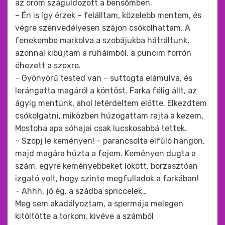
az öröm száguldozott a bensőmben.
– Én is így érzek – felálltam, közelebb mentem, és
végre szenvedélyesen szájon csókolhattam. A
fenekembe markolva a szobájukba hátráltunk,
azonnal kibújtam a ruháimból, a puncim forrón
éhezett a szexre.
– Gyönyörű tested van – suttogta elámulva, és
lerángatta magáról a köntöst. Farka félig állt, az
ágyig mentünk, ahol letérdeltem előtte. Elkezdtem
csókolgatni, miközben húzogattam rajta a kezem,
Mostoha apa sóhajai csak lucskosabbá tettek.
– Szopj le keményen! – parancsolta elfúló hangon,
majd magára húzta a fejem. Keményen dugta a
szám, egyre keményebbeket lökött, borzasztóan
izgató volt, hogy szinte megfulladok a farkában!
– Ahhh, jó ég, a szádba spriccelek…
Meg sem akadályoztam, a spermája melegen
kitöltötte a torkom, kivéve a számból