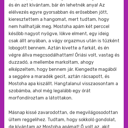
és én azt kívántam, bár én lehetnék anya! Az
elélvezés egyre gyorsabban és erősebben jött,
kieresztettem a hangomat, mert tudtam, hogy
nem hallhatják meg. Mostoha apám két perccel
később nagyot nyögve, lökve elment, egy ideig
csak állt anyában, a vágy orgazmus után is tűzként
lobogott bennem. Aztán kivette a farkát, és én
végre állva megcsodálhattam! Óriási volt, vastag és
duzzadó, a mellembe markoltam, ahogy
elképzeltem, hogy bennem jár. Kiengedte magából
a seggére a maradék gecit, aztán rácsapott, és
Mostoha apa kiszállt. Hangtalanul visszaosontam a
szobámba, ahol még legalább egy órát
morfondíroztam a látottakon.
Másnap kissé zavarodottan, de megvilágosodottan
ültem reggelihez. Tudtam, hogy sokkoló gondolat,
de kívántam az Mostoha apámat! Ő volt az, akit