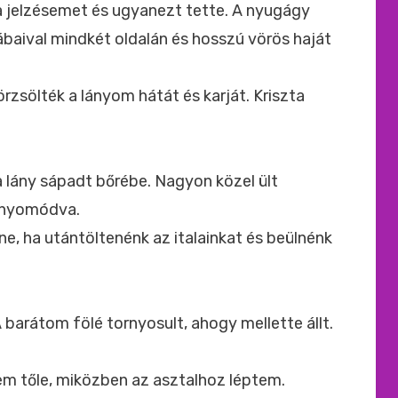
a jelzésemet és ugyanezt tette. A nyugágy
ábaival mindkét oldalán és hosszú vörös haját
rzsölték a lányom hátát és karját. Kriszta
 lány sápadt bőrébe. Nagyon közel ült
z nyomódva.
nne, ha utántöltenénk az italainkat és beülnénk
A barátom fölé tornyosult, ahogy mellette állt.
em tőle, miközben az asztalhoz léptem.