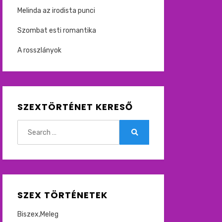
Melinda az irodista punci
Szombat esti romantika
A rosszlányok
SZEXTÖRTÉNET KERESŐ
Search
for:
Search
SZEX TÖRTÉNETEK
Biszex,Meleg