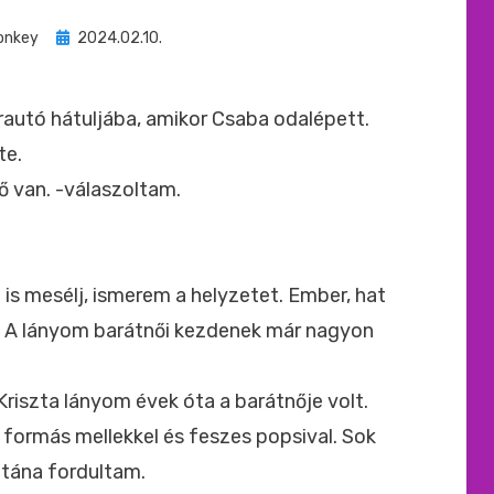
Beküldve
onkey
2024.02.10.
ide
:
autó hátuljába, amikor Csaba odalépett.
te.
ő van. -válaszoltam.
is mesélj, ismerem a helyzetet. Ember, hat
! A lányom barátnői kezdenek már nagyon
 Kriszta lányom évek óta a barátnője volt.
 formás mellekkel és feszes popsival. Sok
 utána fordultam.