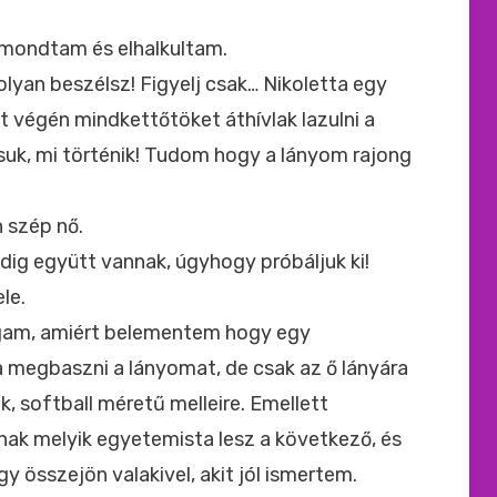
mondtam és elhalkultam.
yan beszélsz! Figyelj csak… Nikoletta egy
ét végén mindkettőtöket áthívlak lazulni a
suk, mi történik! Tudom hogy a lányom rajong
n szép nő.
ndig együtt vannak, úgyhogy próbáljuk ki!
le.
agam, amiért belementem hogy egy
 megbaszni a lányomat, de csak az ő lányára
, softball méretű melleire. Emellett
ak melyik egyetemista lesz a következő, és
 összejön valakivel, akit jól ismertem.