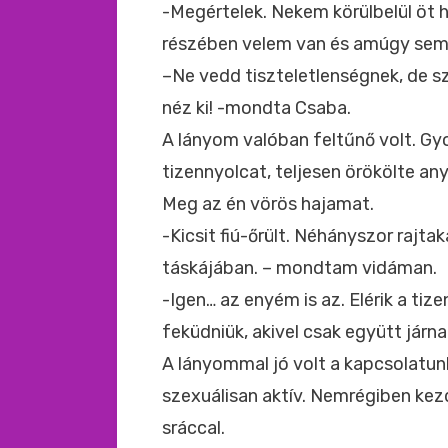
-Megértelek. Nekem körülbelül öt 
részében velem van és amúgy sem j
–Ne vedd tiszteletlenségnek, de s
néz ki! -mondta Csaba.
A lányom valóban feltűnő volt. Gyo
tizennyolcat, teljesen örökölte any
Meg az én vörös hajamat.
-Kicsit fiú-őrült. Néhányszor rajta
táskájában. – mondtam vidáman.
-Igen… az enyém is az. Elérik a tize
feküdniük, akivel csak együtt járn
A lányommal jó volt a kapcsolatun
szexuálisan aktív. Nemrégiben ke
sráccal.