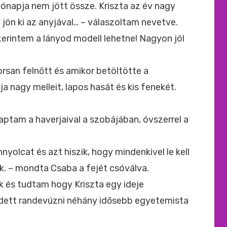
hónapja nem jött össze. Kriszta az év nagy
ön ki az anyjával… – válaszoltam nevetve.
zerintem a lányod modell lehetne! Nagyon jól
rsan felnőtt és amikor betöltötte a
ja nagy melleit, lapos hasát és kis fenekét.
kaptam a haverjaival a szobájában, óvszerrel a
nnyolcat és azt hiszik, hogy mindenkivel le kell
ak. – mondta Csaba a fejét csóválva.
k és tudtam hogy Kriszta egy ideje
zdett randevúzni néhány idősebb egyetemista