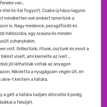
feneke van…
k étel és ital fogyott. Csaba új háza nagyon
ként mindketten sok embert ismertünk a
ázon is. Nagy medence, pezsgőfürdő és
öbb hálószoba, egy szauna és minden
szült zuhanykabin.
n volt. Grilleztünk, ittunk, úsztunk és most a
ikinit viselt, ami kiemelte az íveit …
mbói jól láthatóak voltak az anyagon
razon. Nikoletta a nyugágyam végén ült, én
 aloe-t kentem a hátára.
gy a gélt a hátára tudjam dörzsölni ő pedig
sikkal a felsőjét.