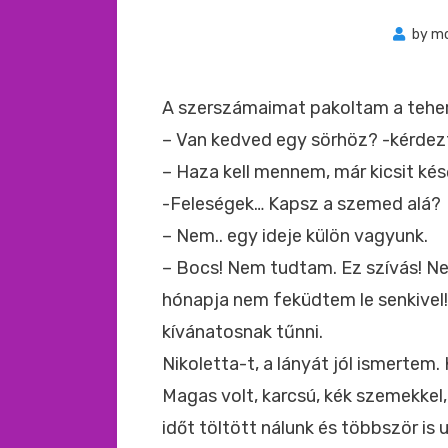
by
m
A szerszámaimat pakoltam a teher
– Van kedved egy sörhöz? -kérdez
– Haza kell mennem, már kicsit kés
-Feleségek… Kapsz a szemed alá?
– Nem.. egy ideje külön vagyunk.
– Bocs! Nem tudtam. Ez szívás! Ne 
hónapja nem feküdtem le senkivel
kívánatosnak tűnni.
Nikoletta-t, a lányát jól ismertem.
Magas volt, karcsú, kék szemekkel,
időt töltött nálunk és többször is