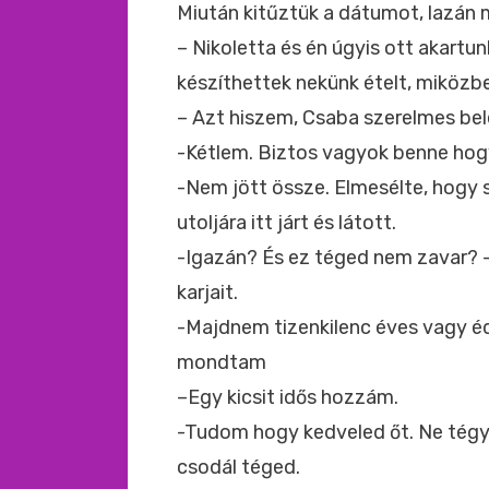
Miután kitűztük a dátumot, lazán
– Nikoletta és én úgyis ott akartun
készíthettek nekünk ételt, miközb
– Azt hiszem, Csaba szerelmes bel
-Kétlem. Biztos vagyok benne hogy
-Nem jött össze. Elmesélte, hogy s
utoljára itt járt és látott.
-Igazán? És ez téged nem zavar? –
karjait.
-Majdnem tizenkilenc éves vagy éde
mondtam
–Egy kicsit idős hozzám.
-Tudom hogy kedveled őt. Ne tégy 
csodál téged.