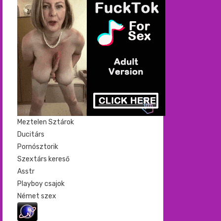
Meztelen Sztárok
Ducitárs
Pornósztorik
Szextárs kereső
Asstr
Playboy csajok
Német szex