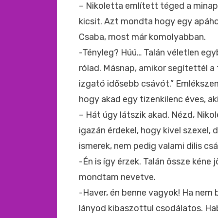
– Nikoletta említett téged a minap
kicsit. Azt mondta hogy egy apáh
Csaba, most már komolyabban.
-Tényleg? Húú… Talán véletlen egyb
rólad. Másnap, amikor segítettél a
izgató idősebb csávót.” Emlékszem
hogy akad egy tizenkilenc éves, ak
– Hát úgy látszik akad. Nézd, Nik
igazán érdekel, hogy kivel szexel, 
ismerek, nem pedig valami dilis cs
-Én is így érzek. Talán össze kéne 
mondtam nevetve.
-Haver, én benne vagyok! Ha nem
lányod kibaszottul csodálatos. Hab