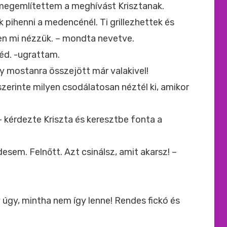
 megemlítettem a meghívást Krisztanak.
k pihenni a medencénél. Ti grillezhettek és
en mi nézzük. – mondta nevetve.
éd. -ugrattam.
 mostanra összejött már valakivel!
zerinte milyen csodálatosan néztél ki, amikor
 kérdezte Kriszta és keresztbe fonta a
sem. Felnőtt. Azt csinálsz, amit akarsz! –
úgy, mintha nem így lenne! Rendes fickó és