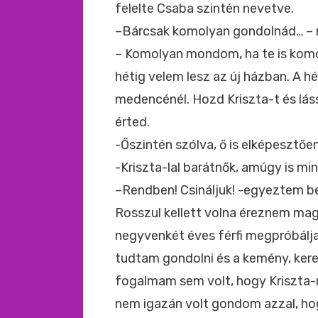
felelte Csaba szintén nevetve.
–Bárcsak komolyan gondolnád… – 
– Komolyan mondom, ha te is komol
hétig velem lesz az új házban. A h
medencénél. Hozd Kriszta-t és lás
érted.
-Őszintén szólva, ő is elképesztőe
-Kriszta-lal barátnők, amúgy is mi
–Rendben! Csináljuk! -egyeztem be
Rosszul kellett volna éreznem m
negyvenkét éves férfi megpróbálja
tudtam gondolni és a kemény, kerek
fogalmam sem volt, hogy Kriszta-n
nem igazán volt gondom azzal, hogy