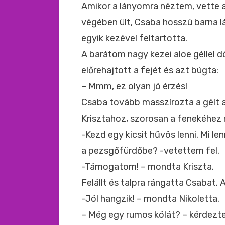
Amikor a lányomra néztem, vette 
végében ült, Csaba hosszú barna l
egyik kezével feltartotta.
A barátom nagy kezei aloe géllel dö
előrehajtott a fejét és azt búgta:
– Mmm, ez olyan jó érzés!
Csaba tovább masszírozta a gélt a
Krisztahoz, szorosan a fenekéhe
-Kezd egy kicsit hűvös lenni. Mi le
a pezsgőfürdőbe? -vetettem fel.
-Támogatom! – mondta Kriszta.
Felállt és talpra rángatta Csabat. 
-Jól hangzik! – mondta Nikoletta.
– Még egy rumos kólát? – kérdezt