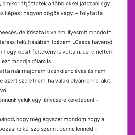
, amikor átjöttetek a többiekkel játszani egy
oz képest nagyon dögös vagy. – folytatta
eesés, de Kriszta is valami ilyesmit mondott
 terasz felújításában. Idézem: „Csaba haverod
 hogy kicsit féltékeny is voltam, és reméltem
i ezt mondja rólam is.
oletta már majdnem tizenkilenc éves és nem
de azért szeretném, ha valaki olyan lenne, akit
ávó.
jönnünk velük egy lánycsere keretében! –
 bánod, hogy még egyszer mondom hogy a
ozás nélkül szó szerint benne lennék! –