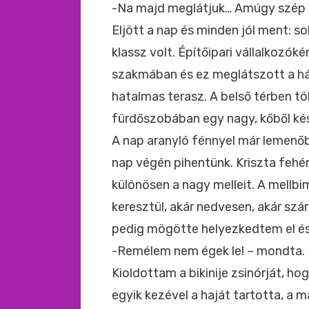
-Na majd meglátjuk… Amúgy szép 
Eljött a nap és minden jól ment: so
klassz volt. Építőipari vállalkozó
szakmában és ez meglátszott a h
hatalmas terasz. A belső térben t
fürdőszobában egy nagy, kőből ké
A nap aranyló fénnyel már lemenőbe
nap végén pihentünk. Kriszta fehér b
különösen a nagy melleit. A mellbi
keresztül, akár nedvesen, akár szá
pedig mögötte helyezkedtem el és
-Remélem nem égek le! – mondta.
Kioldottam a bikinije zsinórját, ho
egyik kezével a haját tartotta, a má