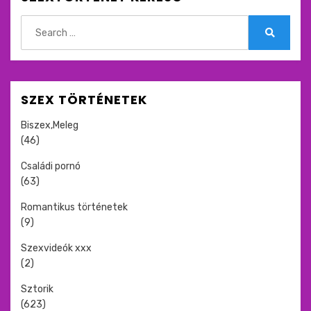
Search
for:
Search
SZEX TÖRTÉNETEK
Biszex,Meleg
(46)
Családi pornó
(63)
Romantikus történetek
(9)
Szexvideók xxx
(2)
Sztorik
(623)