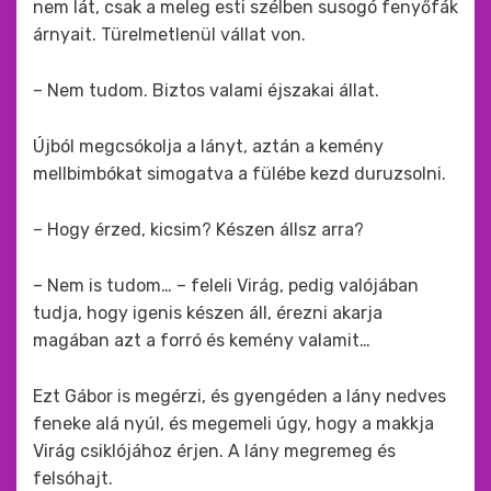
nem lát, csak a meleg esti szélben susogó fenyőfák
árnyait. Türelmetlenül vállat von.
– Nem tudom. Biztos valami éjszakai állat.
Újból megcsókolja a lányt, aztán a kemény
mellbimbókat simogatva a fülébe kezd duruzsolni.
– Hogy érzed, kicsim? Készen állsz arra?
– Nem is tudom… – feleli Virág, pedig valójában
tudja, hogy igenis készen áll, érezni akarja
magában azt a forró és kemény valamit…
Ezt Gábor is megérzi, és gyengéden a lány nedves
feneke alá nyúl, és megemeli úgy, hogy a makkja
Virág csiklójához érjen. A lány megremeg és
felsóhajt.