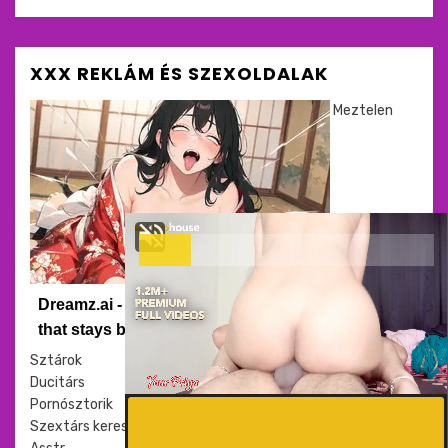
XXX REKLÁM ÉS SZEXOLDALAK
Meztelen
Dreamz.ai - A conversation
that stays between you
Sztárok
Ducitárs
Pornósztorik
Szextárs kereső