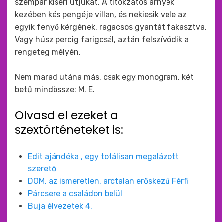
szempár kíséri útjukat. A titokzatos árnyék
kezében kés pengéje villan, és nekiesik vele az
egyik fenyő kérgének, ragacsos gyantát fakasztva.
Vagy húsz percig farigcsál, aztán felszívódik a
rengeteg mélyén.
Nem marad utána más, csak egy monogram, két
betű mindössze: M. E.
Olvasd el ezeket a
szextörténeteket is:
Edit ajándéka , egy totálisan megalázott
szerető
DOM, az ismeretlen, arctalan erőskezű Férfi
Párcsere a családon belül
Buja élvezetek 4.