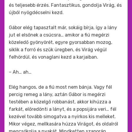
és teljesebb érzés. Fantasztikus, gondolja Virág, és
újból nyögdécselni kezd.
Gábor elég tapasztalt már, sokáig bírja, így a lány
jut el elsőnek a csúcsra… amikor a fiú megérzi
közeledő gyönyörét, egyre gyorsabban mozog,
siklik a forró és szűk üregben, és Virág végül
felhördül, és vonaglani kezd a karjaiban.
– Ah… ah…
Elég hangos, de a fiú most nem bánja. Vagy fél
percig remeg a lány, aztán Gábor is megérzi
testében a közelgő robbanást, akkor kihúzza a
farkát, előredönti a lányt, és a popsijára veri… fél
kezével tovább simogatva a nyirkos kis melleket.
Mikor végez, mellkasára húzza Virágot, és oldalról
megcsókolja a nyakát. Mindketten szaporán