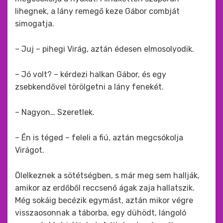
lihegnek, a lány remegő keze Gábor combját
simogatja.
– Juj – pihegi Virág, aztán édesen elmosolyodik.
– Jó volt? – kérdezi halkan Gábor, és egy
zsebkendővel törölgetni a lány fenekét.
– Nagyon… Szeretlek.
– Én is téged – feleli a fiú, aztán megcsókolja
Virágot.
Ölelkeznek a sötétségben, s már meg sem hallják,
amikor az erdőből reccsenő ágak zaja hallatszik.
Még sokáig becézik egymást, aztán mikor végre
visszaosonnak a táborba, egy dühödt, lángoló