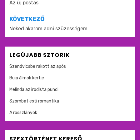
navigáció
Az új postás
KÖVETKEZŐ
Neked akarom adni szüzességem
LEGÚJABB SZTORIK
Szendvicsbe rakott az após
Buja álmok kertje
Melinda az irodista punci
Szombat esti romantika
A rosszlányok
SZEXTÖRTÉNET KERESŐ