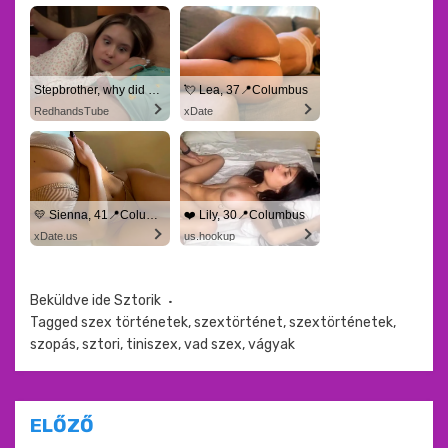
Stepbrother, why did you show me your dick? Now I want to fuck you with my wet pussy
💘 Lea, 37📍Columbus
RedhandsTube
xDate
💛 Sienna, 41📍Columbus
❤️ Lily, 30📍Columbus
xDate.us
us.hookup
Beküldve ide
Sztorik
Tagged
szex történetek
,
szextörténet
,
szextörténetek
,
szopás
,
sztori
,
tiniszex
,
vad szex
,
vágyak
Bejegyzés
ELŐZŐ