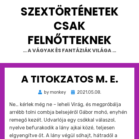
Skip
SZEXTÖRTÉNETEK
to
content
CSAK
FELNŐTTEKNEK
… A VÁGYAK ÉS FANTÁZIÁK VILÁGA …
A TITOKZATOS M. E.
Beküldve
by
monkey
2021.05.08.
ide
Ne… kérlek még ne – leheli Virág, és megpróbálja
:
arrébb tolni combja belsejéről Gábor mohó, enyhén
remegő kezét. Udvarlója egy csókkal válaszol,
nyelve befurakodik a lány ajkai közé, teljesen
elgyengítve őt. A lány végül sóhajt, hátradől a