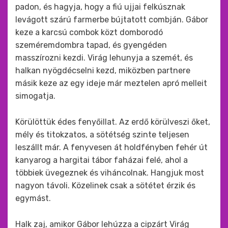
padon, és hagyja, hogy a fiú ujjai felkúsznak
levágott szárú farmerbe bújtatott combján. Gábor
keze a karcsú combok közt domborodó
szeméremdombra tapad, és gyengéden
masszírozni kezdi. Virág lehunyja a szemét, és
halkan nyögdécselni kezd, miközben partnere
másik keze az egy ideje már meztelen apró melleit
simogatja.
Körülöttük édes fenyőillat. Az erdő körülveszi őket,
mély és titokzatos, a sötétség szinte teljesen
leszállt már. A fenyvesen át holdfényben fehér út
kanyarog a hargitai tábor faházai felé, ahol a
többiek üvegeznek és viháncolnak. Hangjuk most
nagyon távoli. Közelinek csak a sötétet érzik és
egymást.
Halk zaj, amikor Gábor lehúzza a cipzárt Virág