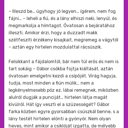
– Illeszd be… úgyhogy jó legyen… ígérem, nem fog
fájni… – leheli a fiú, és a lány elhiszi neki, lenyúl, és
megmarkolja a hímtagot. Óvatosan a bejáratához
illeszti. Amikor érzi, hogy a duzzadt makk
szétfeszíti érzékeny kisajkait, megremeg a vágytól
– aztán egy hirtelen mozdulattal rácsúszik.
Felsikkant a fájdalomtól, bár nem túl erős és nem is
tart sokáig – Gábor csókba fojtja kiáltását, aztán
óvatosan emelgetni kezdi a csípőjét. Virág hagyja,
tudja, most minden a fiún múlik… nem a
legkényelmesebb póz ez, lábai remegnek, miközben
alulról dugják a punciját… hirtelen látja magát
kívülről. Hát így veszti el a szüzességét? Gábor
farka közben egyre gyorsabban csúszkál benne, s a
lány testét hirtelen elönti a gyönyör. Nem olyan
heves, mint amikor a csiklóját izgatta, de mélyebb