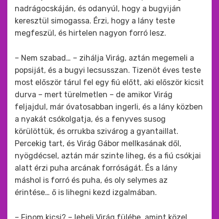
nadrágocskáján, és odanyúl, hogy a bugyiján
keresztül simogassa. Érzi, hogy a lány teste
megfeszül, és hirtelen nagyon forró lesz.
– Nem szabad… – zihálja Virág, aztán megemeli a
popsiját, és a bugyi lecsusszan. Tizenöt éves teste
most először tárul fel egy fiú előtt, aki először kicsit
durva – mert türelmetlen – de amikor Virág
feljajdul, már óvatosabban ingerli, és a lány közben
a nyakát csókolgatja, és a fenyves susog
körülöttük, és orrukba szivárog a gyantaillat.
Percekig tart, és Virág Gábor mellkasának dől,
nyögdécsel, aztán már szinte liheg, és a fiú csókjai
alatt érzi puha arcának forróságát. És a lány
máshol is forró és puha, és oly selymes az
érintése… ő is lihegni kezd izgalmában.
– Finom kicsi? – leheli Virág fülébe, amint közel