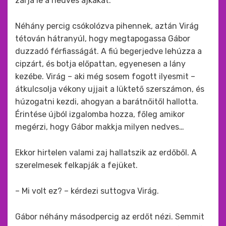
zárja le a nedves ajkakat.
Néhány percig csókolózva pihennek, aztán Virág
tétován hátranyúl, hogy megtapogassa Gábor
duzzadó férfiasságát. A fiú begerjedve lehúzza a
cipzárt, és botja előpattan, egyenesen a lány
kezébe. Virág – aki még sosem fogott ilyesmit –
átkulcsolja vékony ujjait a lüktető szerszámon, és
húzogatni kezdi, ahogyan a barátnőitől hallotta.
Érintése újból izgalomba hozza, főleg amikor
megérzi, hogy Gábor makkja milyen nedves…
Ekkor hirtelen valami zaj hallatszik az erdőből. A
szerelmesek felkapják a fejüket.
– Mi volt ez? – kérdezi suttogva Virág.
Gábor néhány másodpercig az erdőt nézi. Semmit