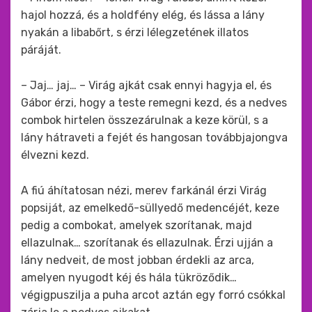
hajol hozzá, és a holdfény elég, és lássa a lány
nyakán a libabőrt, s érzi lélegzetének illatos
páráját.
– Jaj… jaj… – Virág ajkát csak ennyi hagyja el, és
Gábor érzi, hogy a teste remegni kezd, és a nedves
combok hirtelen összezárulnak a keze körül, s a
lány hátraveti a fejét és hangosan továbbjajongva
élvezni kezd.
A fiú áhítatosan nézi, merev farkánál érzi Virág
popsiját, az emelkedő-süllyedő medencéjét, keze
pedig a combokat, amelyek szorítanak, majd
ellazulnak… szorítanak és ellazulnak. Érzi ujján a
lány nedveit, de most jobban érdekli az arca,
amelyen nyugodt kéj és hála tükröződik…
végigpuszilja a puha arcot aztán egy forró csókkal