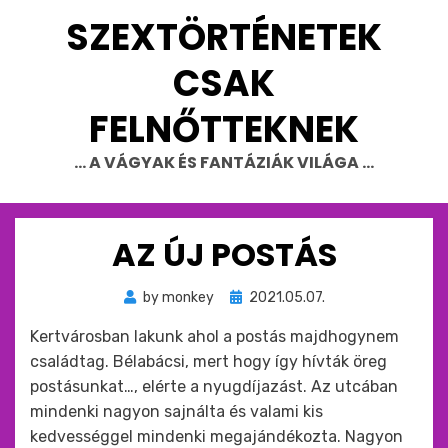
Skip
SZEXTÖRTÉNETEK
to
content
CSAK
FELNŐTTEKNEK
… A VÁGYAK ÉS FANTÁZIÁK VILÁGA …
AZ ÚJ POSTÁS
Beküldve
by
monkey
2021.05.07.
ide
Kertvárosban lakunk ahol a postás majdhogynem
:
családtag. Bélabácsi, mert hogy így hívták öreg
postásunkat…, elérte a nyugdíjazást. Az utcában
mindenki nagyon sajnálta és valami kis
kedvességgel mindenki megajándékozta. Nagyon