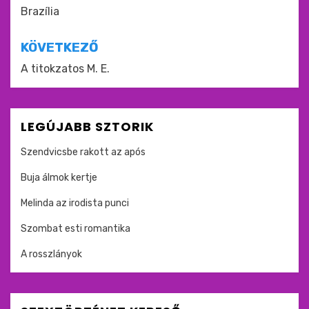
navigáció
Brazília
KÖVETKEZŐ
A titokzatos M. E.
LEGÚJABB SZTORIK
Szendvicsbe rakott az após
Buja álmok kertje
Melinda az irodista punci
Szombat esti romantika
A rosszlányok