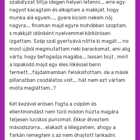
szabályzat tiltja idegen helyen letenni…, erre egy
nagyot kacagtam és elkaptam a makkját, hogy
munka alá egyem…., gyere kicsim nekem nőj
nagyra…, finoman majd egyre mohóbban szoptam,
s makkját időnként nyelvemmel körkörösen
izgattam. Szép szál gyertyává nőtte ki magát…, no
most újból megmutattam neki barackomat, ami alig
várta, hogy befogadja magába…, lassan bújt , mint
a lopakodó majd egy éles lökéssel benn
termett…,fájdalmamban felsikoltottam, de a másik
pillanatban csodálatos volt…, hát nem ezt vártam
mióta megláttam…?
Két kezével erősen fogta a csípőm és
ellentmondást nem tűrő módon húzta magára
teljesen lucskos puncimat. Ekkor élveztem
másodszorra…, elakadt a lélegzetem, ahogy a
farkán remegtem s az nem óhajtott lankadni.