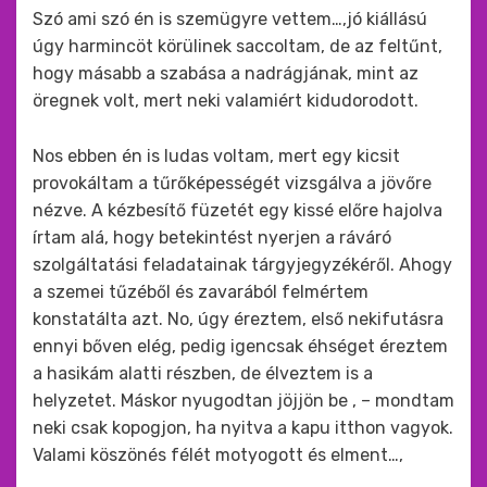
Szó ami szó én is szemügyre vettem…,jó kiállású
úgy harmincöt körülinek saccoltam, de az feltűnt,
hogy másabb a szabása a nadrágjának, mint az
öregnek volt, mert neki valamiért kidudorodott.
Nos ebben én is ludas voltam, mert egy kicsit
provokáltam a tűrőképességét vizsgálva a jövőre
nézve. A kézbesítő füzetét egy kissé előre hajolva
írtam alá, hogy betekintést nyerjen a ráváró
szolgáltatási feladatainak tárgyjegyzékéről. Ahogy
a szemei tűzéből és zavarából felmértem
konstatálta azt. No, úgy éreztem, első nekifutásra
ennyi bőven elég, pedig igencsak éhséget éreztem
a hasikám alatti részben, de élveztem is a
helyzetet. Máskor nyugodtan jöjjön be , – mondtam
neki csak kopogjon, ha nyitva a kapu itthon vagyok.
Valami köszönés félét motyogott és elment…,