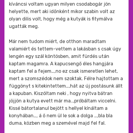
kíváncsi voltam ugyan milyen csodabogár jön
helyette, mert aki időnként mikor szabin volt az
olyan dilis volt, hogy még a kutyák is fitymálva
ugatták meg.
Már nem tudom miért, de otthon maradtam
valamiért és tettem-vettem a lakásban s csak úgy
lengén egy szál köntösben, amit fürdés után
kaptam magamra. A kapucsengő éles hangjára
kaptam fel a fejem…,no ez csak ismeretlen lehet,
mert a szomszédok nem szoktak. Félre hajtottam a
függönyt s kitekintettem…,hát az új postásunk állt
a kapuban. Kiszóltam neki , hogy nyitva bátran
jöjjön a kutya evett már ma..,próbáltam viccelni.
Kissé bátortalanul bejött s hellyel kínáltam a
konyhában…, á ő nem ül le sok a dolga …,bla bla
duma, közben meg a szemével majd fel fal.