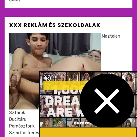
XXX REKLÁM ÉS SZEXOLDALAK
Meztelen
Sztárok
Ducitárs
Pornósztorik
Szextárs kereső