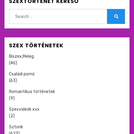
SZEXTÖRTÉNET KERESŐ
Search
for:
Search
SZEX TÖRTÉNETEK
Biszex,Meleg
(46)
Családi pornó
(63)
Romantikus történetek
(9)
Szexvideók xxx
(2)
Sztorik
(623)