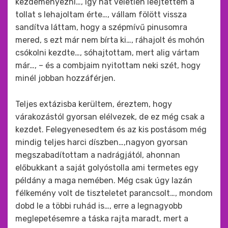
kezdeményezni…, így hát véletlen leejtettem a
tollat s lehajoltam érte…, vállam fölött vissza
sandítva láttam, hogy a szépmívű pinusomra
mered, s ezt már nem bírta ki…, ráhajolt és mohón
csókolni kezdte…, sóhajtottam, mert alig vártam
már…, – és a combjaim nyitottam neki szét, hogy
minél jobban hozzáférjen.
Teljes extázisba kerültem, éreztem, hogy
várakozástól gyorsan elélvezek, de ez még csak a
kezdet. Felegyenesedtem és az kis postásom még
mindig teljes harci díszben…,nagyon gyorsan
megszabadítottam a nadrágjától, ahonnan
előbukkant a saját golyóstolla ami termetes egy
példány a maga nemében. Még csak úgy lazán
félkemény volt de tiszteletet parancsolt…, mondom
dobd le a többi ruhád is…, erre a legnagyobb
meglepetésemre a táska rajta maradt, mert a