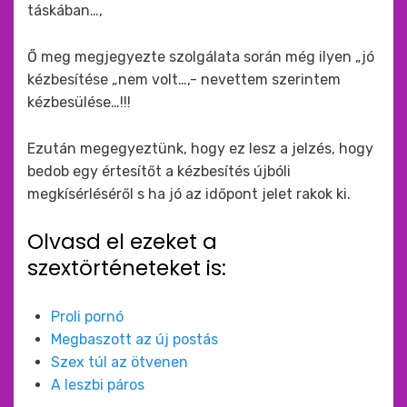
táskában…,
Ő meg megjegyezte szolgálata során még ilyen „jó
kézbesítése „nem volt…,- nevettem szerintem
kézbesülése…!!!
Ezután megegyeztünk, hogy ez lesz a jelzés, hogy
bedob egy értesítőt a kézbesítés újbóli
megkísérléséről s ha jó az időpont jelet rakok ki.
Olvasd el ezeket a
szextörténeteket is:
Proli pornó
Megbaszott az új postás
Szex túl az ötvenen
A leszbi páros