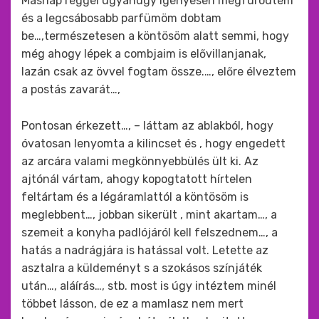
Másnap reggel ugyanúgy igényesen megfürödtem
és a legcsábosabb parfümöm dobtam
be…,természetesen a köntösöm alatt semmi, hogy
még ahogy lépek a combjaim is elővillanjanak,
lazán csak az övvel fogtam össze.…, előre élveztem
a postás zavarát…,
Pontosan érkezett…, – láttam az ablakból, hogy
óvatosan lenyomta a kilincset és , hogy engedett
az arcára valami megkönnyebbülés ült ki. Az
ajtónál vártam, ahogy kopogtatott hírtelen
feltártam és a légáramlattól a köntösöm is
meglebbent…, jobban sikerült , mint akartam…, a
szemeit a konyha padlójáról kell felszednem…, a
hatás a nadrágjára is hatással volt. Letette az
asztalra a küldeményt s a szokásos színjáték
után…, aláírás…, stb. most is úgy intéztem minél
többet lásson, de ez a mamlasz nem mert