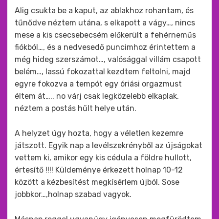
Alig csukta be a kaput, az ablakhoz rohantam, és
tűnődve néztem utána, s elkapott a vágy…, nincs
mese a kis csecsebecsém előkerült a fehérneműs
fiókból…, és a nedvesedő puncimhoz érintettem a
még hideg szerszámot…, valósággal villám csapott
belém…, lassú fokozattal kezdtem feltolni, majd
egyre fokozva a tempót egy óriási orgazmust
éltem át…., no várj csak legközelebb elkaplak,
néztem a postás hűlt helye után.
A helyzet úgy hozta, hogy a véletlen kezemre
játszott. Egyik nap a levélszekrényből az újságokat
vettem ki, amikor egy kis cédula a földre hullott,
értesítő !!!! Küldeménye érkezett holnap 10-12
között a kézbesítést megkísérlem újból. Sose
jobbkor…,holnap szabad vagyok.