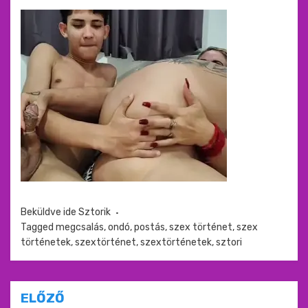
Beküldve ide
Sztorik
Tagged
megcsalás
,
ondó
,
postás
,
szex történet
,
szex
történetek
,
szextörténet
,
szextörténetek
,
sztori
Bejegyzés
ELŐZŐ