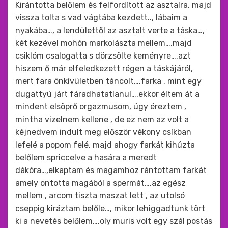
Kirántotta belőlem és felfordított az asztalra, majd
vissza tolta s vad vágtába kezdett.., lábaim a
nyakába…, a lendülettől az asztalt verte a táska…,
két kezével mohón markolászta mellem…,majd
csiklóm csalogatta s dörzsölte keményre…,azt
hiszem ő már elfeledkezett régen a táskájáról,
mert fara önkívületben táncolt…,farka , mint egy
dugattyú járt fáradhatatlanul…,ekkor éltem át a
mindent elsöprő orgazmusom, úgy éreztem ,
mintha vizelnem kellene , de ez nem az volt a
kéjnedvem indult meg először vékony csíkban
lefelé a popom felé, majd ahogy farkát kihúzta
belőlem spriccelve a hasára a meredt
dákóra…,elkaptam és magamhoz rántottam farkát
amely ontotta magából a spermát…,az egész
mellem , arcom tiszta maszat lett , az utolsó
cseppig kiráztam belőle…, mikor lehiggadtunk tört
ki a nevetés belőlem…,oly muris volt egy szál postás