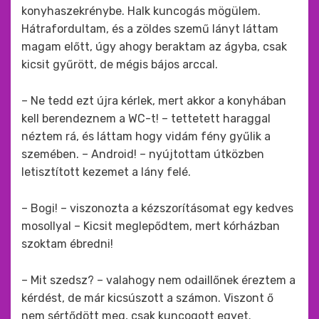
konyhaszekrénybe. Halk kuncogás mögülem.
Hátrafordultam, és a zöldes szemű lányt láttam
magam előtt, úgy ahogy beraktam az ágyba, csak
kicsit gyűrött, de mégis bájos arccal.
– Ne tedd ezt újra kérlek, mert akkor a konyhában
kell berendeznem a WC-t! – tettetett haraggal
néztem rá, és láttam hogy vidám fény gyűlik a
szemében. – Android! – nyújtottam útközben
letisztított kezemet a lány felé.
– Bogi! – viszonozta a kézszorításomat egy kedves
mosollyal – Kicsit meglepődtem, mert kórházban
szoktam ébredni!
– Mit szedsz? – valahogy nem odaillőnek éreztem a
kérdést, de már kicsúszott a számon. Viszont ő
nem sértődött meg, csak kuncogott egyet.