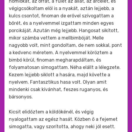
homlokát, az orrát, a fülét az állát, az arcélét, és
végigcsókoltam elöl is a nyakát, aztán lejjebb, a
kulcs csontot, finoman de erővel szívogattam a
bőrét, és a nyelvemmel izgattam minden egyes
porcikáját. Azután még lejjebb. Hangosat sikított,
mikor számba vettem a mellbimbóját. Melle
nagyobb volt, mint gondoltam, de nem sokkal, pont
a kedvenc méretem. A nyelvemmel köröztem a
bimbó körül, finoman megharapdáltam, és
folyamatosan simogattam. Néha elállt a lélegzete.
Kezem lejjebb siklott a hasára, majd követte a
nyelvem. Fantasztikus hasa volt. Olyan amit
mindenki csak kívánhat, feszes ruganyos, és
bársonyos.
Kicsit elidőztem a köldökénél, és végig
nyalogattam az egész hasát. Közben ő a fejemet
simogatta, vagy szorította, ahogy neki jól esett.