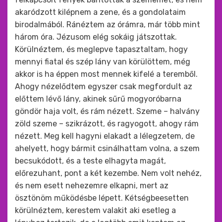
akaródzott kilépnem a zene, és a gondolataim
birodalmából. Ránéztem az órámra, már több mint
három óra. Jézusom elég sokáig játszottak.
Körülnéztem, és meglepve tapasztaltam, hogy
mennyi fiatal és szép lány van körülöttem, még
akkor is ha éppen most mennek kifelé a teremből.
Ahogy nézelődtem egyszer csak megfordult az
előttem lévő lány, akinek sűrű mogyoróbarna
göndör haja volt, és rám nézett. Szeme – halvány
zöld szeme – szikrázott, és ragyogott, ahogy rám
nézett. Meg kell hagyni elakadt a lélegzetem, de
ahelyett, hogy bármit csinálhattam volna, a szem
becsukódott, és a teste elhagyta magát,
előrezuhant, pont a két kezembe. Nem volt nehéz,
és nem esett nehezemre elkapni, mert az
ösztönöm működésbe lépett. Kétségbeesetten
körülnéztem, kerestem valakit aki esetleg a