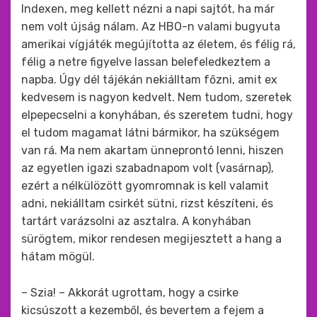
Indexen, meg kellett nézni a napi sajtót, ha már
nem volt újság nálam. Az HBO-n valami bugyuta
amerikai vígjáték megújította az életem, és félig rá,
félig a netre figyelve lassan belefeledkeztem a
napba. Úgy dél tájékán nekiálltam főzni, amit ex
kedvesem is nagyon kedvelt. Nem tudom, szeretek
elpepecselni a konyhában, és szeretem tudni, hogy
el tudom magamat látni bármikor, ha szükségem
van rá. Ma nem akartam ünneprontó lenni, hiszen
az egyetlen igazi szabadnapom volt (vasárnap),
ezért a nélkülözött gyomromnak is kell valamit
adni, nekiálltam csirkét sütni, rizst készíteni, és
tartárt varázsolni az asztalra. A konyhában
sürögtem, mikor rendesen megijesztett a hang a
hátam mögül.
– Szia! – Akkorát ugrottam, hogy a csirke
kicsúszott a kezemből, és bevertem a fejem a