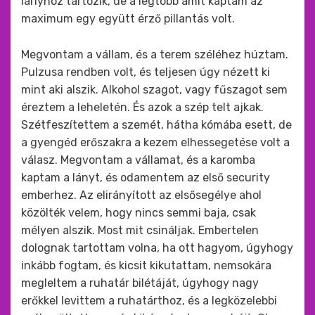
lányhoz tartozik, de a legtöbb amit kaptam az
maximum egy együtt érző pillantás volt.
Megvontam a vállam, és a terem széléhez húztam.
Pulzusa rendben volt, és teljesen úgy nézett ki
mint aki alszik. Alkohol szagot, vagy fűszagot sem
éreztem a leheletén. És azok a szép telt ajkak.
Szétfeszítettem a szemét, hátha kómába esett, de
a gyengéd erőszakra a kezem elhessegetése volt a
válasz. Megvontam a vállamat, és a karomba
kaptam a lányt, és odamentem az első security
emberhez. Az elirányított az elsősegélye ahol
közölték velem, hogy nincs semmi baja, csak
mélyen alszik. Most mit csináljak. Embertelen
dolognak tartottam volna, ha ott hagyom, úgyhogy
inkább fogtam, és kicsit kikutattam, nemsokára
megleltem a ruhatár bilétáját, úgyhogy nagy
erőkkel levittem a ruhatárthoz, és a legközelebbi