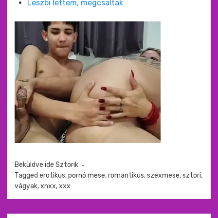
Leszbi lettem, megcsaltak
Beküldve ide
Sztorik
Tagged
erotikus
,
pornó mese
,
romantikus
,
szexmese
,
sztori
,
vágyak
,
xnxx
,
xxx