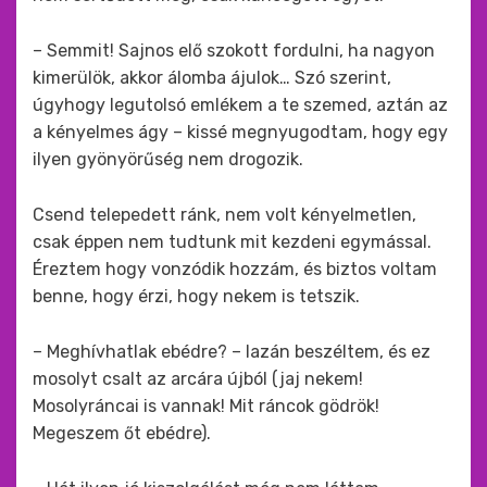
– Semmit! Sajnos elő szokott fordulni, ha nagyon
kimerülök, akkor álomba ájulok… Szó szerint,
úgyhogy legutolsó emlékem a te szemed, aztán az
a kényelmes ágy – kissé megnyugodtam, hogy egy
ilyen gyönyörűség nem drogozik.
Csend telepedett ránk, nem volt kényelmetlen,
csak éppen nem tudtunk mit kezdeni egymással.
Éreztem hogy vonzódik hozzám, és biztos voltam
benne, hogy érzi, hogy nekem is tetszik.
– Meghívhatlak ebédre? – lazán beszéltem, és ez
mosolyt csalt az arcára újból (jaj nekem!
Mosolyráncai is vannak! Mit ráncok gödrök!
Megeszem őt ebédre).