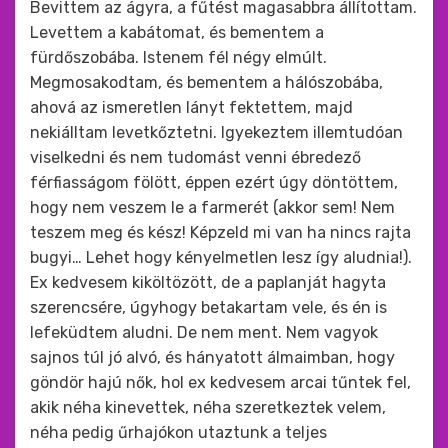
Bevittem az ágyra, a fűtést magasabbra állítottam.
Levettem a kabátomat, és bementem a
fürdőszobába. Istenem fél négy elmúlt.
Megmosakodtam, és bementem a hálószobába,
ahová az ismeretlen lányt fektettem, majd
nekiálltam levetkőztetni. Igyekeztem illemtudóan
viselkedni és nem tudomást venni ébredező
férfiasságom fölött, éppen ezért úgy döntöttem,
hogy nem veszem le a farmerét (akkor sem! Nem
teszem meg és kész! Képzeld mi van ha nincs rajta
bugyi… Lehet hogy kényelmetlen lesz így aludnia!).
Ex kedvesem kiköltözött, de a paplanját hagyta
szerencsére, úgyhogy betakartam vele, és én is
lefeküdtem aludni. De nem ment. Nem vagyok
sajnos túl jó alvó, és hányatott álmaimban, hogy
göndör hajú nők, hol ex kedvesem arcai tűntek fel,
akik néha kinevettek, néha szeretkeztek velem,
néha pedig űrhajókon utaztunk a teljes