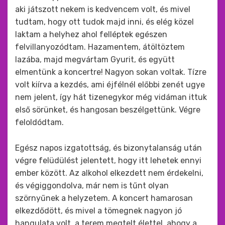
aki játszott nekem is kedvencem volt, és mivel
tudtam, hogy ott tudok majd inni, és elég közel
laktam a helyhez ahol felléptek egészen
felvillanyozódtam. Hazamentem, átöltöztem
lazába, majd megvártam Gyurit, és együtt
elmentünk a koncertre! Nagyon sokan voltak. Tízre
volt kiírva a kezdés, ami éjfélnél előbbi zenét ugye
nem jelent, így hát tizenegykor még vidáman ittuk
első sörünket, és hangosan beszélgettünk. Végre
feloldódtam.
Egész napos izgatottság, és bizonytalanság után
végre felüdülést jelentett, hogy itt lehetek ennyi
ember között. Az alkohol elkezdett nem érdekelni,
és végiggondolva, már nem is tűnt olyan
szörnyűnek a helyzetem. A koncert hamarosan
elkezdődött, és mivel a tömegnek nagyon jó
hangulata volt, a terem megtelt élettel, ahogy a