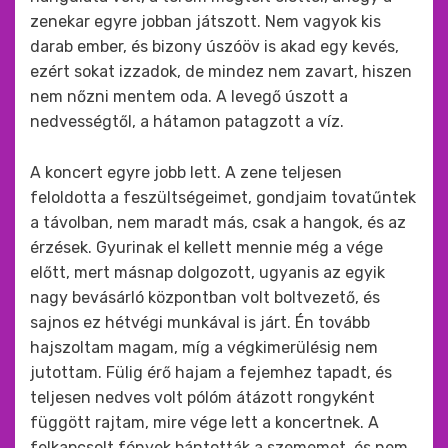
zenekar egyre jobban játszott. Nem vagyok kis
darab ember, és bizony úszóöv is akad egy kevés,
ezért sokat izzadok, de mindez nem zavart, hiszen
nem nőzni mentem oda. A levegő úszott a
nedvességtől, a hátamon patagzott a víz.
A koncert egyre jobb lett. A zene teljesen
feloldotta a feszültségeimet, gondjaim tovatűntek
a távolban, nem maradt más, csak a hangok, és az
érzések. Gyurinak el kellett mennie még a vége
előtt, mert másnap dolgozott, ugyanis az egyik
nagy bevásárló központban volt boltvezető, és
sajnos ez hétvégi munkával is járt. Én tovább
hajszoltam magam, míg a végkimerülésig nem
jutottam. Fülig érő hajam a fejemhez tapadt, és
teljesen nedves volt pólóm átázott rongyként
függött rajtam, mire vége lett a koncertnek. A
felkapcsolt fények bántották a szememet, és nem