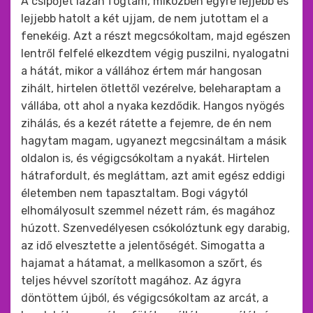
A csípőjét lazán fogtam, miközben egyre lejjebb és
lejjebb hatolt a két ujjam, de nem jutottam el a
fenekéig. Azt a részt megcsókoltam, majd egészen
lentről felfelé elkezdtem végig puszilni, nyalogatni
a hátát, mikor a vállához értem már hangosan
zihált, hirtelen ötlettől vezérelve, beleharaptam a
vállába, ott ahol a nyaka kezdődik. Hangos nyögés
zihálás, és a kezét rátette a fejemre, de én nem
hagytam magam, ugyanezt megcsináltam a másik
oldalon is, és végigcsókoltam a nyakát. Hirtelen
hátrafordult, és megláttam, azt amit egész eddigi
életemben nem tapasztaltam. Bogi vágytól
elhomályosult szemmel nézett rám, és magához
húzott. Szenvedélyesen csókolóztunk egy darabig,
az idő elvesztette a jelentőségét. Simogatta a
hajamat a hátamat, a mellkasomon a szőrt, és
teljes hévvel szorított magához. Az ágyra
döntöttem újból, és végigcsókoltam az arcát, a