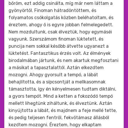
bőröm, ezt addig csinálta, míg már nem láttam a
gyönyörtől. Finoman hátradöntöttem, és
folyamatos csókolgatás közben beléhatoltam, és
éreztem, ahogy ő is egyre jobban felmelegedett.
Nem mozdultunk, csak élveztük, hogy egymáséi
vagyunk. Szerszámom finoman lüktetett, és
puncija nem sokkal később átvette ugyanezt a
lüktetést. Fantasztikus érzés volt. Az élmények
birodalmában jártunk, és nem akartuk megfosztani
a másikat a tapasztalattól. Aztán elkezdtem
mozogni. Ahogy gyorsult a tempó, a lábát
behajlította, és a sípcsontját a mellkasomnak
támasztotta, így én kényelmesen tudtam diktálni,
a gyors tempót. Mind a ketten a fokozódó tempó
mellett lihegtünk ziháltunk, és élveztünk. Aztán
kinyújtotta a lábát, és majdnem a feje mellé tette,
és pedig teljesen fentről, fekvőtámasz állásból
kezdtem mozogni. Éreztem, hogy elkaptam