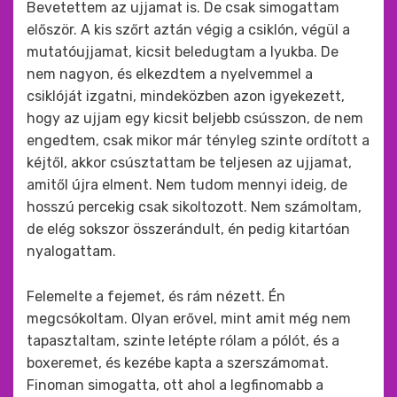
Bevetettem az ujjamat is. De csak simogattam
először. A kis szőrt aztán végig a csiklón, végül a
mutatóujjamat, kicsit beledugtam a lyukba. De
nem nagyon, és elkezdtem a nyelvemmel a
csiklóját izgatni, mindeközben azon igyekezett,
hogy az ujjam egy kicsit beljebb csússzon, de nem
engedtem, csak mikor már tényleg szinte ordított a
kéjtől, akkor csúsztattam be teljesen az ujjamat,
amitől újra elment. Nem tudom mennyi ideig, de
hosszú percekig csak sikoltozott. Nem számoltam,
de elég sokszor összerándult, én pedig kitartóan
nyalogattam.
Felemelte a fejemet, és rám nézett. Én
megcsókoltam. Olyan erővel, mint amit még nem
tapasztaltam, szinte letépte rólam a pólót, és a
boxeremet, és kezébe kapta a szerszámomat.
Finoman simogatta, ott ahol a legfinomabb a