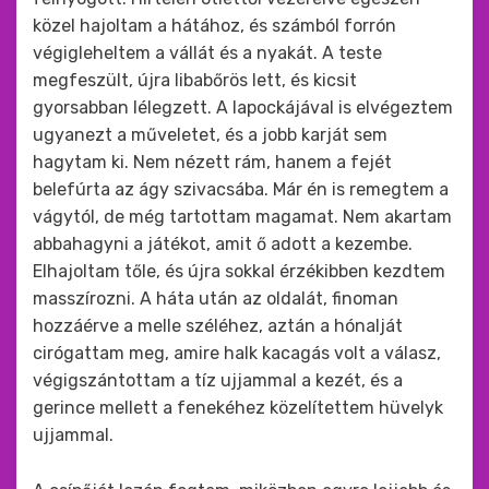
közel hajoltam a hátához, és számból forrón
végigleheltem a vállát és a nyakát. A teste
megfeszült, újra libabőrös lett, és kicsit
gyorsabban lélegzett. A lapockájával is elvégeztem
ugyanezt a műveletet, és a jobb karját sem
hagytam ki. Nem nézett rám, hanem a fejét
belefúrta az ágy szivacsába. Már én is remegtem a
vágytól, de még tartottam magamat. Nem akartam
abbahagyni a játékot, amit ő adott a kezembe.
Elhajoltam tőle, és újra sokkal érzékibben kezdtem
masszírozni. A háta után az oldalát, finoman
hozzáérve a melle széléhez, aztán a hónalját
cirógattam meg, amire halk kacagás volt a válasz,
végigszántottam a tíz ujjammal a kezét, és a
gerince mellett a fenekéhez közelítettem hüvelyk
ujjammal.