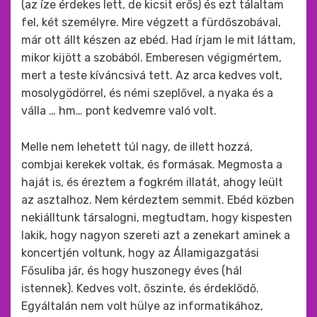
(az íze érdekes lett, de kicsit erős) és ezt tálaltam
fel, két személyre. Mire végzett a fürdőszobával,
már ott állt készen az ebéd. Had írjam le mit láttam,
mikor kijött a szobából. Emberesen végigmértem,
mert a teste kíváncsivá tett. Az arca kedves volt,
mosolygödörrel, és némi szeplővel, a nyaka és a
válla … hm… pont kedvemre való volt.
Melle nem lehetett túl nagy, de illett hozzá,
combjai kerekek voltak, és formásak. Megmosta a
haját is, és éreztem a fogkrém illatát, ahogy leült
az asztalhoz. Nem kérdeztem semmit. Ebéd közben
nekiálltunk társalogni, megtudtam, hogy kispesten
lakik, hogy nagyon szereti azt a zenekart aminek a
koncertjén voltunk, hogy az Államigazgatási
Fősuliba jár, és hogy huszonegy éves (hál
istennek). Kedves volt, őszinte, és érdeklődő.
Egyáltalán nem volt hülye az informatikához,