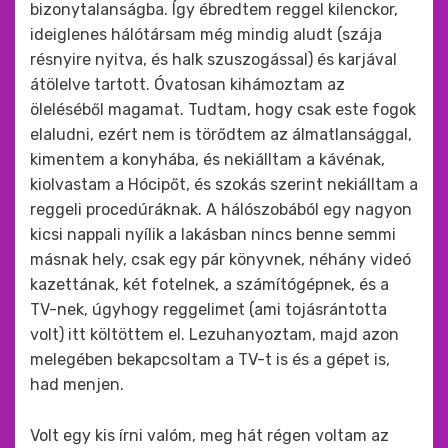
bizonytalanságba. Így ébredtem reggel kilenckor,
ideiglenes hálótársam még mindig aludt (szája
résnyire nyitva, és halk szuszogással) és karjával
átölelve tartott. Óvatosan kihámoztam az
öleléséből magamat. Tudtam, hogy csak este fogok
elaludni, ezért nem is törődtem az álmatlansággal,
kimentem a konyhába, és nekiálltam a kávénak,
kiolvastam a Hócipőt, és szokás szerint nekiálltam a
reggeli procedúráknak. A hálószobából egy nagyon
kicsi nappali nyílik a lakásban nincs benne semmi
másnak hely, csak egy pár könyvnek, néhány videó
kazettának, két fotelnek, a számítógépnek, és a
TV-nek, úgyhogy reggelimet (ami tojásrántotta
volt) itt költöttem el. Lezuhanyoztam, majd azon
melegében bekapcsoltam a TV-t is és a gépet is,
had menjen.
Volt egy kis írni valóm, meg hát régen voltam az