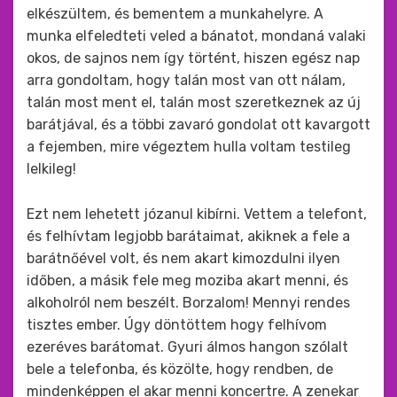
elkészültem, és bementem a munkahelyre. A
munka elfeledteti veled a bánatot, mondaná valaki
okos, de sajnos nem így történt, hiszen egész nap
arra gondoltam, hogy talán most van ott nálam,
talán most ment el, talán most szeretkeznek az új
barátjával, és a többi zavaró gondolat ott kavargott
a fejemben, mire végeztem hulla voltam testileg
lelkileg!
Ezt nem lehetett józanul kibírni. Vettem a telefont,
és felhívtam legjobb barátaimat, akiknek a fele a
barátnőével volt, és nem akart kimozdulni ilyen
időben, a másik fele meg moziba akart menni, és
alkoholról nem beszélt. Borzalom! Mennyi rendes
tisztes ember. Úgy döntöttem hogy felhívom
ezeréves barátomat. Gyuri álmos hangon szólalt
bele a telefonba, és közölte, hogy rendben, de
mindenképpen el akar menni koncertre. A zenekar