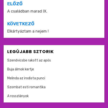
Bejegyzés
ELŐZŐ
navigáció
A családban marad IX.
KÖVETKEZŐ
Elkártyáztam a nejem !
LEGÚJABB SZTORIK
Szendvicsbe rakott az após
Buja álmok kertje
Melinda az irodista punci
Szombat esti romantika
A rosszlányok