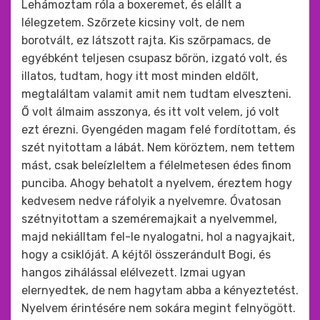
Lehámoztam róla a boxeremet, és elállt a
lélegzetem. Szőrzete kicsiny volt, de nem
borotvált, ez látszott rajta. Kis szőrpamacs, de
egyébként teljesen csupasz bőrön, izgató volt, és
illatos, tudtam, hogy itt most minden eldőlt,
megtaláltam valamit amit nem tudtam elveszteni.
Ő volt álmaim asszonya, és itt volt velem, jó volt
ezt érezni. Gyengéden magam felé fordítottam, és
szét nyitottam a lábát. Nem köröztem, nem tettem
mást, csak beleízleltem a félelmetesen édes finom
punciba. Ahogy behatolt a nyelvem, éreztem hogy
kedvesem nedve ráfolyik a nyelvemre. Óvatosan
szétnyitottam a szeméremajkait a nyelvemmel,
majd nekiálltam fel-le nyalogatni, hol a nagyajkait,
hogy a csiklóját. A kéjtől összerándult Bogi, és
hangos zihálással elélvezett. Izmai ugyan
elernyedtek, de nem hagytam abba a kényeztetést.
Nyelvem érintésére nem sokára megint felnyögött.