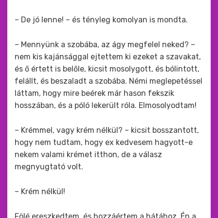
– De jó lenne! – és tényleg komolyan is mondta.
– Mennyünk a szobába, az ágy megfelel neked? –
nem kis kajánsággal ejtettem ki ezeket a szavakat,
és ő értett is belőle, kicsit mosolygott, és bólintott,
felállt, és beszaladt a szobába. Némi meglepetéssel
láttam, hogy mire beérek már hason fekszik
hosszában, és a póló lekerült róla. Elmosolyodtam!
– Krémmel, vagy krém nélkül? – kicsit bosszantott,
hogy nem tudtam, hogy ex kedvesem hagyott-e
nekem valami krémet itthon, de a válasz
megnyugtató volt.
– Krém nélkül!
Fölé ereszkedtem, és hozzáértem a hátához. Én a