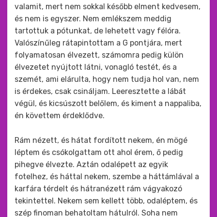
valamit, mert nem sokkal később elment kedvesem,
és nem is egyszer. Nem emlékszem meddig
tartottuk a pótunkat, de lehetett vagy félóra.
Valószínűleg rátapintottam a G pontjára, mert
folyamatosan élvezett, számomra pedig külön
élvezetet nyújtott látni, vonagló testét, és a
szemét, ami elárulta, hogy nem tudja hol van, nem
is érdekes, csak csináljam. Leeresztette a lábát
végül, és kicsúszott belőlem, és kiment a nappaliba,
én követtem érdeklődve.
Rám nézett, és hátat fordított nekem, én mögé
léptem és csókolgattam ott ahol érem, ő pedig
pihegve élvezte. Aztán odalépett az egyik
fotelhez, és háttal nekem, szembe a háttámlával a
karfára térdelt és hátranézett rám vágyakozó
tekintettel. Nekem sem kellett több, odaléptem, és
szép finoman behatoltam hátulról. Soha nem