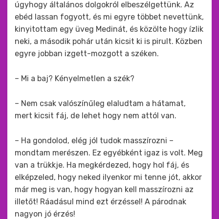
úgyhogy általános dolgokról elbeszélgettünk. Az
ebéd lassan fogyott, és mi egyre többet nevettünk,
kinyitottam egy üveg Medinát, és közölte hogy ízlik
neki, a második pohár után kicsit ki is pirult. Közben
egyre jobban izgett-mozgott a széken.
– Mi a baj? Kényelmetlen a szék?
– Nem csak valószínűleg elaludtam a hátamat,
mert kicsit fáj, de lehet hogy nem attól van.
– Ha gondolod, elég jól tudok masszírozni –
mondtam merészen. Ez egyébként igaz is volt. Meg
van a trükkje. Ha megkérdezed, hogy hol fáj, és
elképzeled, hogy neked ilyenkor mi tenne jót, akkor
már meg is van, hogy hogyan kell masszírozni az
illetőt! Ráadásul mind ezt érzéssel! A párodnak
nagyon jó érzés!