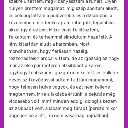
székre ültettem, míg kibányásztam a ruháit. Olyan
hülyén éreztem magamat, míg szép ápoltam aludt,
és belebújtattam a pulóverébe, és a dzsekiébe, a
közelemben mindenki rajtam röhögött, legalábbis
akkor így éreztem. Mikor én is felöltöztem,
felkaptam, és terhemmel elindultam hazafelé. A
lány kitartóan aludt a karomban. Most
mondhatnám, hogy férfiasan hazáig,
rezzenéstelen arccal vittem, de az igazság az hogy
már az első pár méteren elzsibbadt a karom,
úgyhogy többször is igazgatnom kellett, és halk de
heves szitkozódással adtam tudtára magammal,
hogy teljesen hülye vagyok, és ezt nem kellene
megtennem. Mire a lakásba értünk (a bejutás még
viccesebb volt, mint minden eddigi dolog) a kezem
az zsibbadt volt, a lábam meg fáradt (persze mikor
dögöljön be a lift, ha nem vasárnap hajnalban).