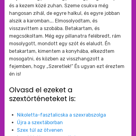
és a kezem közé zuhan. Szeme csukva még
hangosan zihál, de egyre halkul, és egyre jobban
alszik a karomban…. Elmosolyodtam, és
visszavittem a szobába. Betakartam, és
megcsókoltam. Még egy pillanatra felébredt, rám
mosolygott, mondott egy szót és elaludt. Én
betakartam, kimentem a konyhába, elkezdtem
mosogatni, és közben az visszhangzott a
fejemben, hogy „Szeretlek!” És ugyan ezt éreztem
én is!
Olvasd el ezeket a
szextörténeteket is:
Nikoletta-fasztalicska a szexrabszolga
Újra a szextáborban
Szex túl az ötvenen