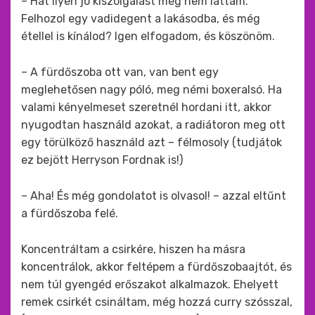
– Hát ilyen jó kiszolgálást még nem láttam.
Felhozol egy vadidegent a lakásodba, és még
étellel is kínálod? Igen elfogadom, és köszönöm.
– A fürdőszoba ott van, van bent egy
meglehetősen nagy póló, meg némi boxeralsó. Ha
valami kényelmeset szeretnél hordani itt, akkor
nyugodtan használd azokat, a radiátoron meg ott
egy törülköző használd azt – félmosoly (tudjátok
ez bejött Herryson Fordnak is!)
– Aha! És még gondolatot is olvasol! – azzal eltűnt
a fürdőszoba felé.
Koncentráltam a csirkére, hiszen ha másra
koncentrálok, akkor feltépem a fürdőszobaajtót, és
nem túl gyengéd erőszakot alkalmazok. Ehelyett
remek csirkét csináltam, még hozzá curry szósszal,