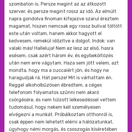
szombaton is. Persze megint az az átkozott
szerver, és persze megint rossz az idő. Az elmúlt
napra gondolva finoman kifejezve szarul éreztem
magamat, hiszen nemcsak egy rossz bulival töltött
este után voltam, hanem akkor hagyott el
kedvesem, remekül időzítve a dolgot. Indok: van
valaki más! Halleluja! Nem ez lesz az első, hasra
esésem, csak azért három év, és egybeköltözés
után nem erre vágytam. Haza sem jött velem, azt
mondta, hogy ma a cuccaiért jön, és hogy ne
haragudjak rá. Hát persze! Mit is várhattam én.
Reggel alkoholbűzösen ébredtem, a céges
telefonom folyamatos szűnni nem akaró
csörgésére, és nem túlzott lelkesedéssel vettem
tudomásul, hogy nekem kell személyesen
elvégezni a munkát. Próbálkoztam otthonról is,
csak éppen nem lehetett elérni a hálózatunkat,
úgyhogy némi morgás, és csoszogás kíséretében