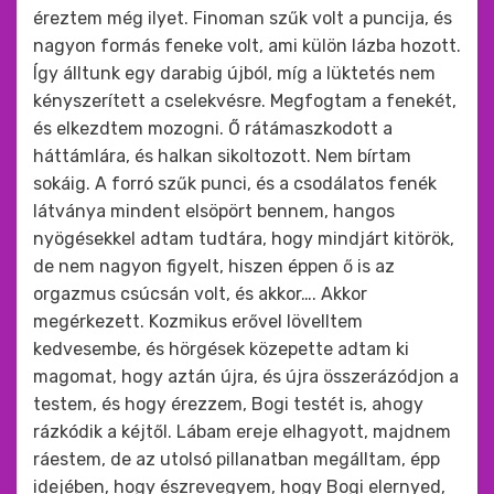
éreztem még ilyet. Finoman szűk volt a puncija, és
nagyon formás feneke volt, ami külön lázba hozott.
Így álltunk egy darabig újból, míg a lüktetés nem
kényszerített a cselekvésre. Megfogtam a fenekét,
és elkezdtem mozogni. Ő rátámaszkodott a
háttámlára, és halkan sikoltozott. Nem bírtam
sokáig. A forró szűk punci, és a csodálatos fenék
látványa mindent elsöpört bennem, hangos
nyögésekkel adtam tudtára, hogy mindjárt kitörök,
de nem nagyon figyelt, hiszen éppen ő is az
orgazmus csúcsán volt, és akkor…. Akkor
megérkezett. Kozmikus erővel lövelltem
kedvesembe, és hörgések közepette adtam ki
magomat, hogy aztán újra, és újra összerázódjon a
testem, és hogy érezzem, Bogi testét is, ahogy
rázkódik a kéjtől. Lábam ereje elhagyott, majdnem
ráestem, de az utolsó pillanatban megálltam, épp
idejében, hogy észrevegyem, hogy Bogi elernyed,