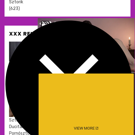
Sztorik
(623)
XXX REKLÁM ÉS SZEXOLDALAK
Meztelen
Sztárok
Ducitárs
VIEW MORE
Pornósztorik