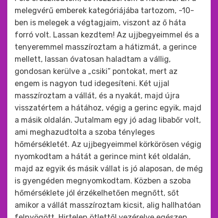
melegvérű emberek kategóriájába tartozom, -10-
ben is melegek a végtagjaim, viszont az ő háta
forró volt. Lassan kezdtem! Az ujjbegyeimmel és a
tenyeremmel masszíroztam a hátizmát, a gerince
mellett, lassan óvatosan haladtam a vállig,
gondosan kerülve a „csiki” pontokat, mert az
engem is nagyon tud idegesíteni. Két ujjal
masszíroztam a vállát, és a nyakát, majd újra
visszatértem a hátához, végig a gerinc egyik, majd
a másik oldalán. Jutalmam egy jó adag libabőr volt,
ami meghazudtolta a szoba tényleges
hőmérsékletét. Az ujjbegyeimmel körkörösen végig
nyomkodtam a hátát a gerince mint két oldalán,
majd az egyik és másik vállat is jó alaposan, de még
is gyengéden megnyomkodtam. Közben a szoba
hőmérséklete jól érzékelhetően megnőtt, sőt
amikor a vállát masszíroztam kicsit, alig hallhatóan
felnyögött. Hirtelen ötlettől vezérelve egészen