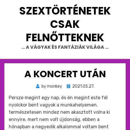
Skip
SZEXTÖRTÉNETEK
to
content
CSAK
FELNŐTTEKNEK
… A VÁGYAK ÉS FANTÁZIÁK VILÁGA …
A KONCERT UTÁN
Beküldve
by
monkey
2021.05.27.
ide
Persze megint egy nap, és én megint este fél
:
nyolckor bent vagyok a munkahelyemen,
természetesen mindez nem akasztott volna ki
ennyire, mert nem volt újdonság, ebben a
hónapban a negyedik alkalommal voltam bent