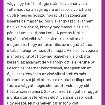
vágy, egy férfi hímtagja után és valahányszor
feltámadt ez a vágy egyre erősebb is volt. Három
gyötrelmes és hosszú hónap után szomorúan
ismerte be magának, hogy akár gyászol akár nem,
ha alkalma lesz rá, bizony megmarkolja az első
péniszt ami az útjába kerül. A postás tűnt a
legkézenfekvőbb választásnak, de mikor az
megérezte, hogy mit akar tőle, az meghátrált és
inkább melegnek hazudta magát. Az első év végére
már odáig jutott hogy munkahelyén is próbálta
keresni az alkalmat de valahogy ott is elkerülte őt.
Később az internet bekötésével, megjelentek az
éjjeli szekrényében az első vibrátorok és más
örömet okozó játékok, és bár ezekkel csillapítani
tudta a vágyát mégis ölni tudott volna egy elő
húsvér szerszámért. Sokszor nyúlt magához reggel
munka után és lefekvés előtt, valahányszor csak
úgy érezte. Munkahelyén takarítónő volt,