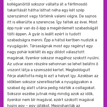
kolléganőitől sokszor vállalta át a férfimosdó
takarítását hátha láthat néha egy két szép
szerszámot vagy történik valami végre. De sajnos
itt is elkerülte a szerencse. Így teltek az évei. Most
épp nyár van és ő épp a megérdemelt szabadságát
tölti éppen. A gyár is leállt ezért is tudott
szabadságra menni. Épp a hátsó kertben nudizik a
nyugágyán. Társaságnak most egy regényt egy
nagy pohár koktélt és egy dildot választott
magának. Ilyenkor sokszor magához szokott nyúlni.
Az udvar ezen részére sehonnan se lehet belátni ő
viszont látja a szomszéd kertet. Megboldogult
férje alakította még ki ezt a helyet így. Azokban az
időkben sokszor szeretkeztek a nyugágyakon a
szabad ég alatt utána pedig nézték a csillagokat.
Sokszor eszébe jutnak még mindig azok az idők,
ilyenkor nem bír magával, ezért szokott magával
hozni egy – egy játékot. Megrohanták az