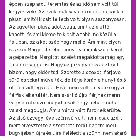
éppen szép arcú teremtés és az idő sem volt túl
kegyes vele. Az évek múlásával rakodott rá pár kiló
plusz, amitől kicsit teltebb volt, olyan asszonyosan.
Az egyetlen plusz adottsága, amit az élettől
kapott, és ami kiemelte kicsit a többi nő közül a
faluban, az a két szép nagy melle. Ám mint olyan
sokszor Margit életében most is homokszem került
a gépezetbe. Margitot az élet megáldotta még egy
tulajdonsággal is. Hogy ez jó vagy rossz azt rád
bízom, hogy eldöntsd. Szerette a szexet, férjével
sűrű és sokat művelték, de férje korán elhunyt és ő
ott maradt egyedül. Mivel nem volt túl vonzó így a
férfiak elkerülték. Nem akart ő újra férjhez menni
vagy elkötelezni magát, csak hogy néha – néha
valaki megdugja. Ám a várva várt farok elkerülte.
Az első özvegyi éve szörnyű volt, nem, csak azért
mert elvesztette a szeretett férfit hanem mert
bugyijában újra és újra feléledt a szűnni nem akaró