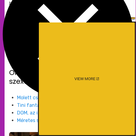
Olvasd el ezeket a
VIEW MORE
szextörténeteket is:
Molett csaj a buszról
Tini fantáziák
DOM, az ismeretlen, arctalan erőskezű Férfi
Méretes szopatás