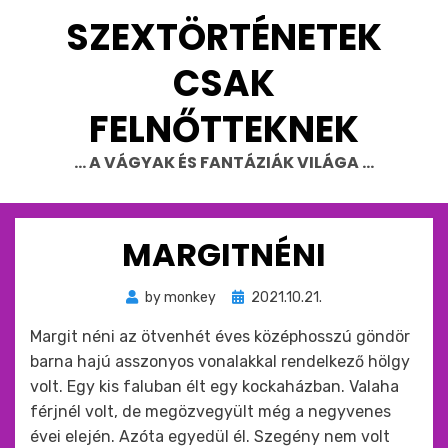
Skip
SZEXTÖRTÉNETEK
to
content
CSAK
FELNŐTTEKNEK
… A VÁGYAK ÉS FANTÁZIÁK VILÁGA …
MARGITNÉNI
Beküldve
by
monkey
2021.10.21.
ide
Margit néni az ötvenhét éves középhosszú göndör
:
barna hajú asszonyos vonalakkal rendelkező hölgy
volt. Egy kis faluban élt egy kockaházban. Valaha
férjnél volt, de megözvegyült még a negyvenes
évei elején. Azóta egyedül él. Szegény nem volt