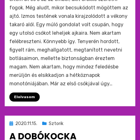
fogok. Még aludt, mikor becsukódott mögöttem az
ajtó. Izmos testének vonala kirajzolódott a vékony
takaró alól. Egy múló gondolat volt csupán, hogy
egy utolsó csókot leheljek ajkaira. Nem akartam
felébreszteni. Könnyebb így. Tenyerén hordott,
figyelt rám, meghallgatott, megtanított nevetni
botlásaimon, mellette biztonságban éreztem
magam. Nem akartam, hogy mindez feledésbe
merüljön és elsikkadjon a hétköznapok
monotóniájában. Már az első csókjával úgy…
Elolvasom
Beküldve
2020.11.15.
Sztorik
ide
A DOBÓKOCKA
: