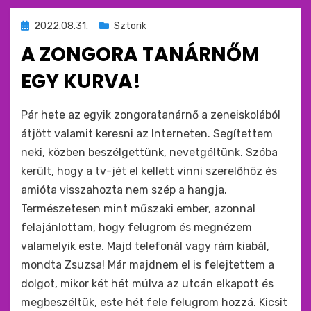
Beküldve
2022.08.31.
Sztorik
ide
A ZONGORA TANÁRNŐM
:
EGY KURVA!
by
monkey
Pár hete az egyik zongoratanárnő a zeneiskolából
átjött valamit keresni az Interneten. Segítettem
neki, közben beszélgettünk, nevetgéltünk. Szóba
került, hogy a tv-jét el kellett vinni szerelőhöz és
amióta visszahozta nem szép a hangja.
Természetesen mint műszaki ember, azonnal
felajánlottam, hogy felugrom és megnézem
valamelyik este. Majd telefonál vagy rám kiabál,
mondta Zsuzsa! Már majdnem el is felejtettem a
dolgot, mikor két hét múlva az utcán elkapott és
megbeszéltük, este hét fele felugrom hozzá. Kicsit