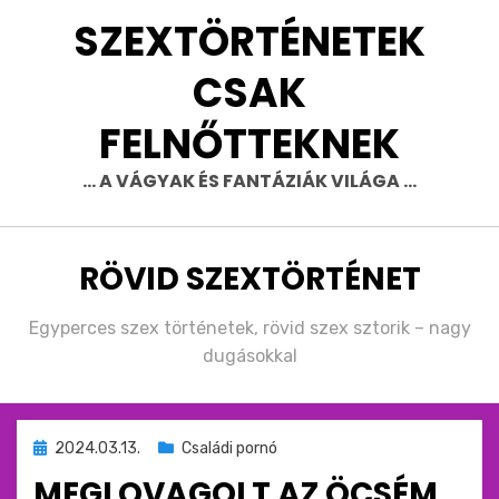
Skip
SZEXTÖRTÉNETEK
to
content
CSAK
FELNŐTTEKNEK
… A VÁGYAK ÉS FANTÁZIÁK VILÁGA …
CÍMKE
:
RÖVID SZEXTÖRTÉNET
Egyperces szex történetek, rövid szex sztorik – nagy
dugásokkal
Beküldve
2024.03.13.
Családi pornó
ide
MEGLOVAGOLT AZ ÖCSÉM
: