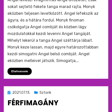
sokat sejtető fekete tanga marad rajta. Monyk
eközben teljesen levetkőzött. Angel lefekszik az
ágyra, és a hátára fordul. Monyk finoman
csókolgatja Angel combját és közben lágy
mozdulatokkal kezdi levenni Angel tangáját.
Mihelyt lekerül a tanga Angel széttárja lábait.
Monyk keze lassan, majd egyre határozottabban
kezdi simogatni Angel belső combját. Angel
eközben melleivel játszik. Simogatja,…
Elolvasom
Beküldve
2021.07.13.
Sztorik
ide
FÉRFIMAGÁNY
: