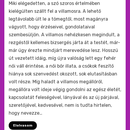
by
monkey
Miki elégedetten, a szó szoros értelmében
kielégülten szállt fel a villamosra. A lehető
legtávolabb ült le a tömegtől, most magányra
vágyott, hogy érzéseivel, gondolataival
szembesüljön. A villamos nehézkesen megindult, a
rezgéstől kellemes bizsergés járta át a testét, már-
már úgy érezte mindjárt merevedése lesz. Hosszú
út vezetett idáig, míg újra valóság lett egy fehér
női váll érintése, a női bőr illata, a csókok feszítő
hiánya sok szenvedést okozott, sok elutasításban
volt része. Míg haladt a villamos megállóról,
megállóra volt ideje végig gondolni az egész életét,
kapcsolatát feleségével, lányával és az új párjával,
szeretőjével, kedvesével, nem is tudta hirtelen,
hogy nevezze…
Elolvasom