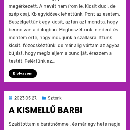
megérkezett. A nevét nem írom le. Kicsit duci, de
szép csaj. Kb egyidősek lehettünk. Pont az esetem.
Beszélgettünk egy kicsit, aztán azt mondta, hogy
benne van a dologban. Megbeszéltünk mindent és
mentem érte, hogy induljunk a szállásra. Ittunk
kicsit, főzöcskéztünk, de már alig vártam az ágyba
bújást, hogy megízleljem a punciját, érezzem a
testét. Felértünk az…
Elolvasom
Beküldve
2023.05.27.
Sztorik
ide
A KISMELLŰ BARBI
:
by
monkey
Szakítottam a barátnőmmel, és már egy hete napja