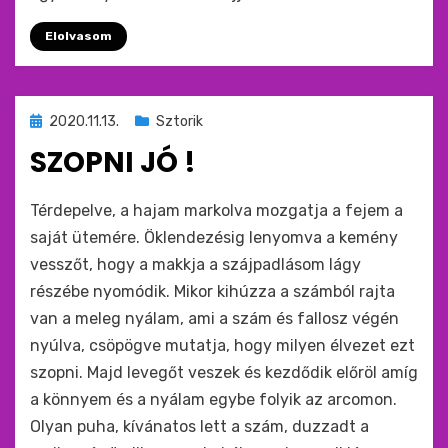
Elolvasom
Beküldve
2020.11.13.
Sztorik
ide
SZOPNI JÓ !
:
by
monkey
Térdepelve, a hajam markolva mozgatja a fejem a
saját ütemére. Öklendezésig lenyomva a kemény
vesszőt, hogy a makkja a szájpadlásom lágy
részébe nyomódik. Mikor kihúzza a számból rajta
van a meleg nyálam, ami a szám és fallosz végén
nyúlva, csöpögve mutatja, hogy milyen élvezet ezt
szopni. Majd levegőt veszek és kezdődik előröl amíg
a könnyem és a nyálam egybe folyik az arcomon.
Olyan puha, kívánatos lett a szám, duzzadt a