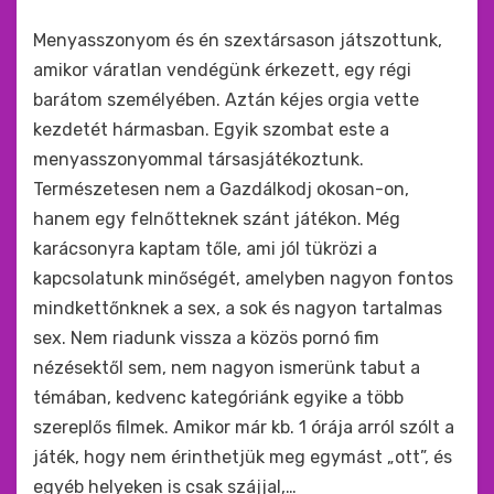
by
monkey
Menyasszonyom és én szextársason játszottunk,
amikor váratlan vendégünk érkezett, egy régi
barátom személyében. Aztán kéjes orgia vette
kezdetét hármasban. Egyik szombat este a
menyasszonyommal társasjátékoztunk.
Természetesen nem a Gazdálkodj okosan-on,
hanem egy felnőtteknek szánt játékon. Még
karácsonyra kaptam tőle, ami jól tükrözi a
kapcsolatunk minőségét, amelyben nagyon fontos
mindkettőnknek a sex, a sok és nagyon tartalmas
sex. Nem riadunk vissza a közös pornó fim
nézésektől sem, nem nagyon ismerünk tabut a
témában, kedvenc kategóriánk egyike a több
szereplős filmek. Amikor már kb. 1 órája arról szólt a
játék, hogy nem érinthetjük meg egymást „ott”, és
egyéb helyeken is csak szájjal,…