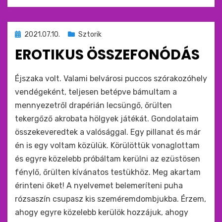
Beküldve
2021.07.10.
Sztorik
ide
EROTIKUS ÖSSZEFONÓDÁS
:
by
monkey
Éjszaka volt. Valami belvárosi puccos szórakozóhely
vendégeként, teljesen betépve bámultam a
mennyezetről drapérián lecsüngő, őrülten
tekergőző akrobata hölgyek játékát. Gondolataim
összekeveredtek a valósággal. Egy pillanat és már
én is egy voltam közülük. Körülöttük vonaglottam
és egyre közelebb próbáltam kerülni az ezüstösen
fénylő, őrülten kívánatos testükhöz. Meg akartam
érinteni őket! A nyelvemet belemeríteni puha
rózsaszín csupasz kis szeméremdombjukba. Érzem,
ahogy egyre közelebb kerülök hozzájuk, ahogy