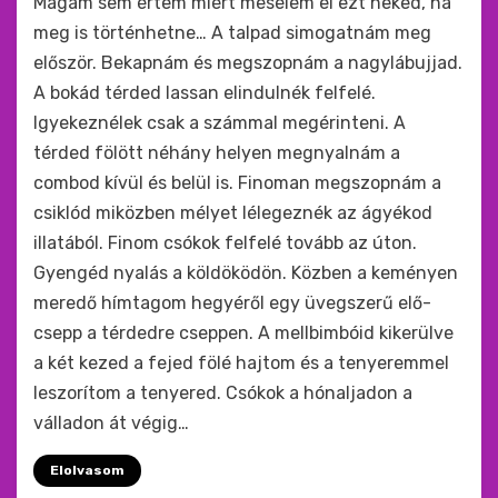
Magam sem értem miért mesélem el ezt neked, ha
meg is történhetne… A talpad simogatnám meg
először. Bekapnám és megszopnám a nagylábujjad.
A bokád térded lassan elindulnék felfelé.
Igyekeznélek csak a számmal megérinteni. A
térded fölött néhány helyen megnyalnám a
combod kívül és belül is. Finoman megszopnám a
csiklód miközben mélyet lélegeznék az ágyékod
illatából. Finom csókok felfelé tovább az úton.
Gyengéd nyalás a köldöködön. Közben a keményen
meredő hímtagom hegyéről egy üvegszerű elő-
csepp a térdedre cseppen. A mellbimbóid kikerülve
a két kezed a fejed fölé hajtom és a tenyeremmel
leszorítom a tenyered. Csókok a hónaljadon a
válladon át végig…
Elolvasom