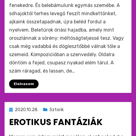
fenekedre. És belebámulunk egymás szemébe. A
sóhajoktól terhes levegő feszít mindkettőnket,
ajkaink összetapadnak, újra beléd fordul a
nyelvem. Beletúrok óriási hajadba, amely mint
oroszlánnak a sörény: méltóságteljessé tesz. Vagy
csak még vadabbá és döglesztőbbé válnak tőle a
szemeid. Kompozicióban a szenvedély. Oldalra
döntöm a fejed, csupasz nyakad elém tárul. A
szám ráragad, és lassan, de…
Elolvasom
Beküldve
2020.10.28.
Sztorik
ide
EROTIKUS FANTÁZIÁK
:
by
monkey