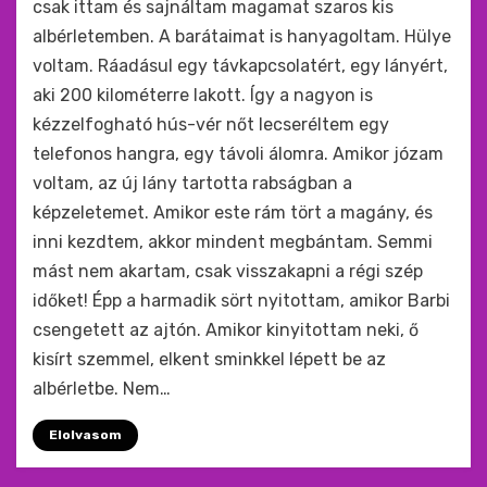
csak ittam és sajnáltam magamat szaros kis
albérletemben. A barátaimat is hanyagoltam. Hülye
voltam. Ráadásul egy távkapcsolatért, egy lányért,
aki 200 kilométerre lakott. Így a nagyon is
kézzelfogható hús-vér nőt lecseréltem egy
telefonos hangra, egy távoli álomra. Amikor józam
voltam, az új lány tartotta rabságban a
képzeletemet. Amikor este rám tört a magány, és
inni kezdtem, akkor mindent megbántam. Semmi
mást nem akartam, csak visszakapni a régi szép
időket! Épp a harmadik sört nyitottam, amikor Barbi
csengetett az ajtón. Amikor kinyitottam neki, ő
kisírt szemmel, elkent sminkkel lépett be az
albérletbe. Nem…
Elolvasom