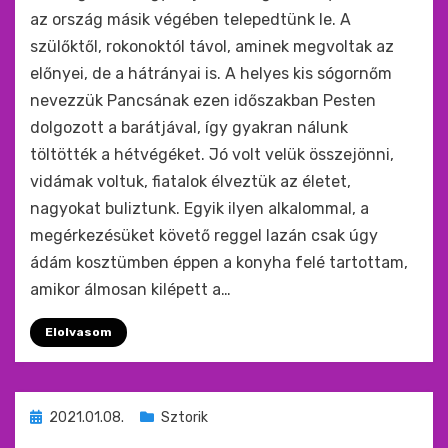
az ország másik végében telepedtünk le. A
szülőktől, rokonoktól távol, aminek megvoltak az
előnyei, de a hátrányai is. A helyes kis sógornőm
nevezzük Pancsának ezen időszakban Pesten
dolgozott a barátjával, így gyakran nálunk
töltötték a hétvégéket. Jó volt velük összejönni,
vidámak voltuk, fiatalok élveztük az életet,
nagyokat buliztunk. Egyik ilyen alkalommal, a
megérkezésüket követő reggel lazán csak úgy
ádám kosztümben éppen a konyha felé tartottam,
amikor álmosan kilépett a…
Elolvasom
Beküldve
2021.01.08.
Sztorik
ide