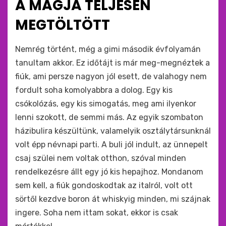
A MAGJA TELJESEN
:
MEGTÖLTÖTT
by
monkey
Nemrég történt, még a gimi második évfolyamán
tanultam akkor. Ez időtájt is már meg-megnéztek a
fiúk, ami persze nagyon jól esett, de valahogy nem
fordult soha komolyabbra a dolog. Egy kis
csókolózás, egy kis simogatás, meg ami ilyenkor
lenni szokott, de semmi más. Az egyik szombaton
házibulira készültünk, valamelyik osztálytársunknál
volt épp névnapi parti. A buli jól indult, az ünnepelt
csaj szülei nem voltak otthon, szóval minden
rendelkezésre állt egy jó kis hepajhoz. Mondanom
sem kell, a fiúk gondoskodtak az italról, volt ott
sörtől kezdve boron át whiskyig minden, mi szájnak
ingere. Soha nem ittam sokat, ekkor is csak