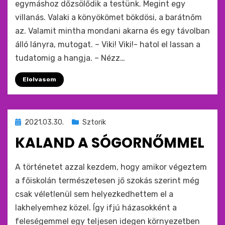
egymáshoz dőzsölődik a testünk. Megint egy
villanás. Valaki a könyökömet bökdösi, a barátnőm
az. Valamit mintha mondani akarna és egy távolban
álló lányra, mutogat. – Viki! Viki!- hatol el lassan a
tudatomig a hangja. – Nézz…
Elolvasom
Beküldve
2021.03.30.
Sztorik
ide
KALAND A SÓGORNŐMMEL
:
by
monkey
A történetet azzal kezdem, hogy amikor végeztem
a főiskolán természetesen jő szokás szerint még
csak véletlenül sem helyezkedhettem el a
lakhelyemhez közel. Így ifjú házasokként a
feleségemmel egy teljesen idegen környezetben