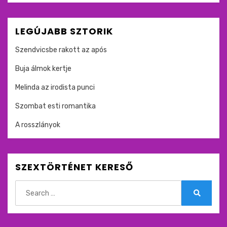
LEGÚJABB SZTORIK
Szendvicsbe rakott az após
Buja álmok kertje
Melinda az irodista punci
Szombat esti romantika
A rosszlányok
SZEXTÖRTÉNET KERESŐ
Search
for:
Search