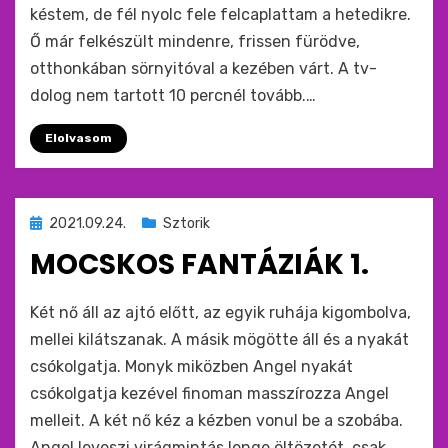
késtem, de fél nyolc fele felcaplattam a hetedikre.
Ő már felkészült mindenre, frissen fürödve,
otthonkában sörnyitóval a kezében várt. A tv-
dolog nem tartott 10 percnél tovább.…
Elolvasom
Beküldve
2021.09.24.
Sztorik
ide
MOCSKOS FANTÁZIÁK 1.
:
by
monkey
Két nő áll az ajtó előtt, az egyik ruhája kigombolva,
mellei kilátszanak. A másik mögötte áll és a nyakát
csókolgatja. Monyk miközben Angel nyakát
csókolgatja kezével finoman masszírozza Angel
melleit. A két nő kéz a kézben vonul be a szobába.
Angel leveszi virágmintás lenge öltözetét, csak