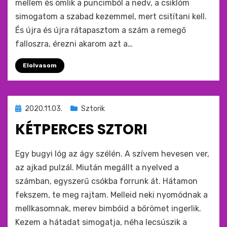
mellem és ömlik a puncimból a nedv, a csiklóm
simogatom a szabad kezemmel, mert csitítani kell.
És újra és újra rátapasztom a szám a remegő
falloszra, érezni akarom azt a…
Elolvasom
Beküldve
2020.11.03.
Sztorik
ide
KÉTPERCES SZTORI
:
by
monkey
Egy bugyi lóg az ágy szélén. A szívem hevesen ver,
az ajkad pulzál. Miután megállt a nyelved a
számban, egyszerű csókba forrunk át. Hátamon
fekszem, te meg rajtam. Melleid neki nyomódnak a
mellkasomnak, merev bimbóid a bőrömet ingerlik.
Kezem a hátadat simogatja, néha lecsúszik a