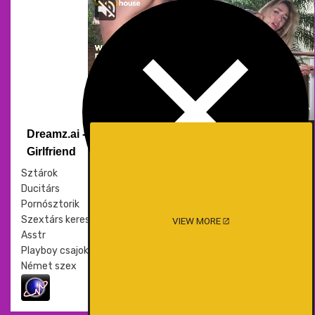
Dreamz.ai - Your perfect AI
Girlfriend
Sztárok
Ducitárs
Pornósztorik
Szextárs kereső
VIEW MORE
Asstr
Playboy csajok
Német szex