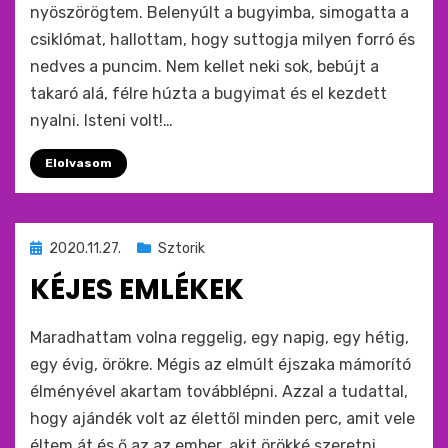
nyöszörögtem. Belenyúlt a bugyimba, simogatta a
csiklómat, hallottam, hogy suttogja milyen forró és
nedves a puncim. Nem kellet neki sok, bebújt a
takaró alá, félre húzta a bugyimat és el kezdett
nyalni. Isteni volt!…
Elolvasom
Beküldve
2020.11.27.
Sztorik
ide
KÉJES EMLÉKEK
:
by
monkey
Maradhattam volna reggelig, egy napig, egy hétig,
egy évig, örökre. Mégis az elmúlt éjszaka mámorító
élményével akartam továbblépni. Azzal a tudattal,
hogy ajándék volt az élettől minden perc, amit vele
éltem át és ő az az ember, akit örökké szeretni