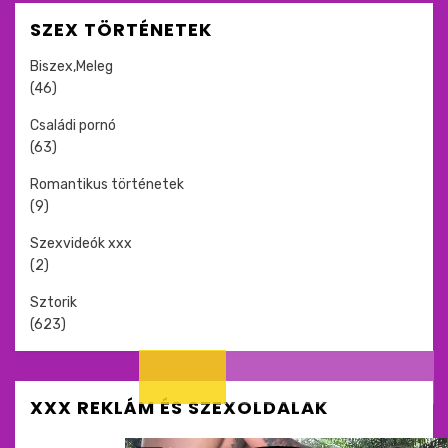
SZEX TÖRTÉNETEK
Biszex,Meleg
(46)
Családi pornó
(63)
Romantikus történetek
(9)
Szexvideók xxx
(2)
Sztorik
(623)
XXX REKLÁM ÉS SZEXOLDALAK
Meztelen