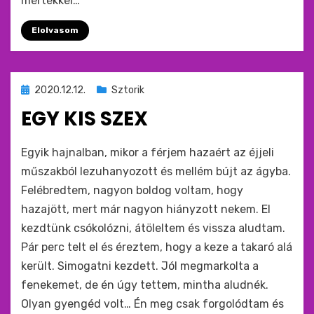
mértékkel…
Elolvasom
Beküldve
2020.12.12.
Sztorik
ide
EGY KIS SZEX
:
by
monkey
Egyik hajnalban, mikor a férjem hazaért az éjjeli
műszakból lezuhanyozott és mellém bújt az ágyba.
Felébredtem, nagyon boldog voltam, hogy
hazajött, mert már nagyon hiányzott nekem. El
kezdtünk csókolózni, átöleltem és vissza aludtam.
Pár perc telt el és éreztem, hogy a keze a takaró alá
került. Simogatni kezdett. Jól megmarkolta a
fenekemet, de én úgy tettem, mintha aludnék.
Olyan gyengéd volt… Én meg csak forgolódtam és