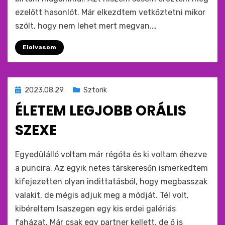
ezelőtt hasonlót. Már elkezdtem vetkőztetni mikor
szólt, hogy nem lehet mert megvan.…
Elolvasom
Beküldve
2023.08.29.
Sztorik
ide
ÉLETEM LEGJOBB ORÁLIS
:
SZEXE
by
monkey
Egyedülálló voltam már régóta és ki voltam éhezve
a puncira. Az egyik netes társkeresőn ismerkedtem
kifejezetten olyan indittatásból, hogy megbasszak
valakit, de mégis adjuk meg a módját. Tél volt,
kibéreltem Isaszegen egy kis erdei galériás
faházat. Már csak egy partner kellett, de ő is