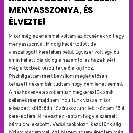
MENYASSZONYA, ÉS
ÉLVEZTE!
by
monkey
Mikor még az exemmel voltam az öccsének volt egy
menyasszonya . Mindig kacérkodott de
visszafogott kereteken belül. Egyszer volt egy buli
amin kellett pár dolog a házamtól és haza kisért
még a többiek készültek elő a kajához.
Piszkálgattam mert bevallom meglehetősen
tetszett nekem bár tudtam hogy nem lehet semmi.
A házhoz érve a szobámban megkerestük amik
kellenek már majdnem indultunk vissza mikor
elkezdett kötöködni. Szórakoztunk lebirkóztam fölé
kerekedtem. Mire észhez kaptam hogy a szemeit
bámulom lekapott . Vadul csókolózni kezdtünk alig
bírtam magammal. Azt hiszem sosem éreztem még