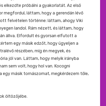
s elkezdte próbálni a gyakorlatát. Az első
or megfordul, láttam, hogy a gerendán lévő
tott felvételen történne: láttam, ahogy Viki
zőnyegen landol. Rám nézett, és láttam, hogy
n állva. Elfordult és gyorsan elfutott a
kértem egy másik edzőt, hogy ügyeljen a
átralévő részében, míg én megyek, és
ria jól van. Láttam, hogy melyik irányba
lmam sem volt, hogy hol van. Kocogni
a egy másik tornászomat, megkérdezem tőle,
ok öltözőjébe.