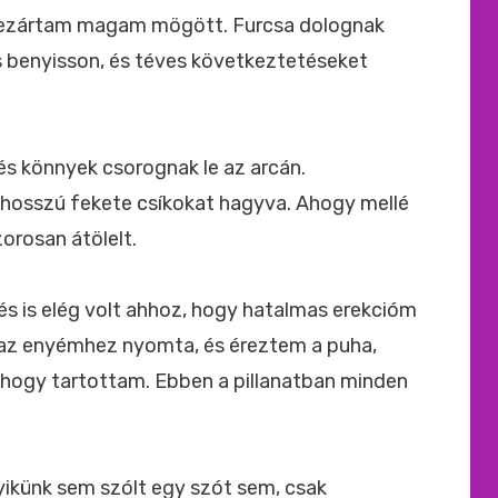
 bezártam magam mögött. Furcsa dolognak
 benyisson, és téves következtetéseket
, és könnyek csorognak le az arcán.
 hosszú fekete csíkokat hagyva. Ahogy mellé
zorosan átölelt.
lés is elég volt ahhoz, hogy hatalmas erekcióm
 az enyémhez nyomta, és éreztem a puha,
ahogy tartottam. Ebben a pillanatban minden
yikünk sem szólt egy szót sem, csak