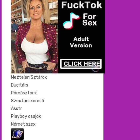
Meztelen Sztárok
Ducitárs
Pornósztorik
Szextárs kereső
Asstr
Playboy csajok
Német szex