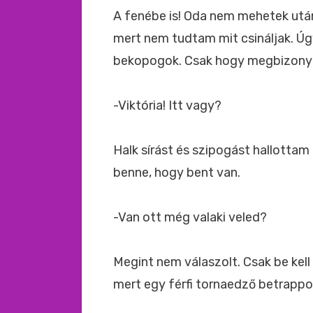
A fenébe is! Oda nem mehetek utána
mert nem tudtam mit csináljak. Ú
bekopogok. Csak hogy megbizonyos
-Viktória! Itt vagy?
Halk sírást és szipogást hallottam
benne, hogy bent van.
-Van ott még valaki veled?
Megint nem válaszolt. Csak be ke
mert egy férfi tornaedző betrappolá