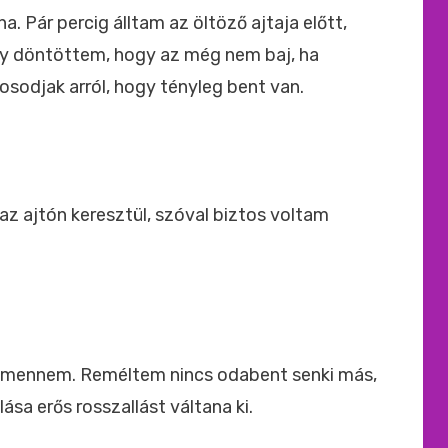
. Pár percig álltam az öltöző ajtaja előtt,
gy döntöttem, hogy az még nem baj, ha
odjak arról, hogy tényleg bent van.
 az ajtón keresztül, szóval biztos voltam
ll mennem. Reméltem nincs odabent senki más,
sa erős rosszallást váltana ki.