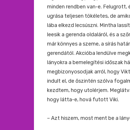
minden rendben van-e. Felugrott, é
ugrása teljesen tökéletes, de amik
lába elkezd lecsúszni. Mintha lassí
leesik a gerenda oldaláról, és a s
már könnyes a szeme, a sírás határá
gerendától. Akcióba lendülve meg
lányokra a bemelegítési időszak h
megbizonyosodjak arról, hogy Viktó
indult el, de őszintén szólva foga
kezdtem, hogy utolérjem. Meglátv
hogy látta-e, hová futott Viki.
– Azt hiszem, most ment be a lány