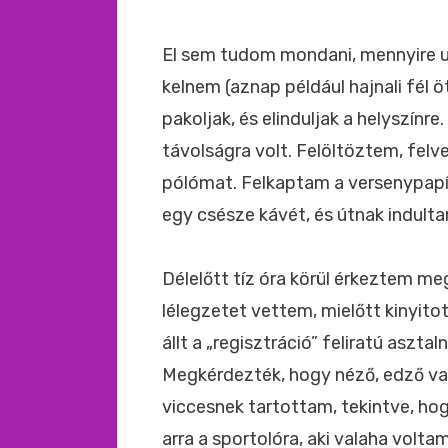
El sem tudom mondani, mennyire u
kelnem (aznap például hajnali fél 
pakoljak, és elinduljak a helyszínre
távolságra volt. Felöltöztem, felv
pólómat. Felkaptam a versenypapí
egy csésze kávét, és útnak indult
Délelőtt tíz óra körül érkeztem m
lélegzetet vettem, mielőtt kinyit
állt a „regisztráció” feliratú aszt
Megkérdezték, hogy néző, edző vag
viccesnek tartottam, tekintve, hog
arra a sportolóra, aki valaha volt