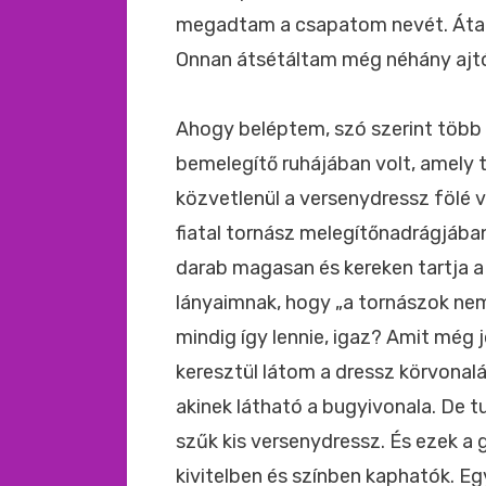
megadtam a csapatom nevét. Átad
Onnan átsétáltam még néhány ajt
Ahogy beléptem, szó szerint több 
bemelegítő ruhájában volt, amely t
közvetlenül a versenydressz fölé 
fiatal tornász melegítőnadrágjában
darab magasan és kereken tartja a
lányaimnak, hogy „a tornászok nem
mindig így lennie, igaz? Amit még
keresztül látom a dressz körvonalát
akinek látható a bugyivonala. De 
szűk kis versenydressz. És ezek 
kivitelben és színben kaphatók. Eg