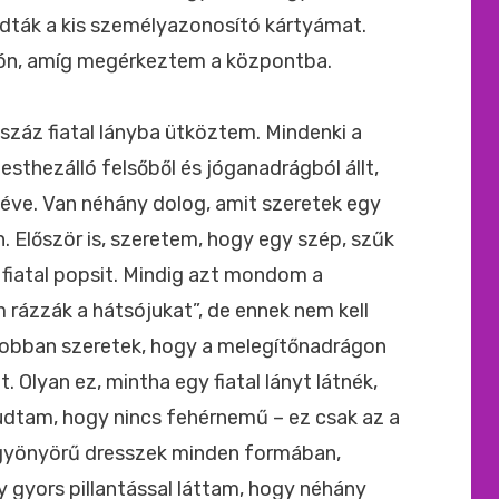
ták a kis személyazonosító kártyámat.
ón, amíg megérkeztem a központba.
száz fiatal lányba ütköztem. Mindenki a
esthezálló felsőből és jóganadrágból állt,
véve. Van néhány dolog, amit szeretek egy
. Először is, szeretem, hogy egy szép, szűk
 fiatal popsit. Mindig azt mondom a
 rázzák a hátsójukat”, de ennek nem kell
 jobban szeretek, hogy a melegítőnadrágon
. Olyan ez, mintha egy fiatal lányt látnék,
tudtam, hogy nincs fehérnemű – ez csak az a
a gyönyörű dresszek minden formában,
y gyors pillantással láttam, hogy néhány