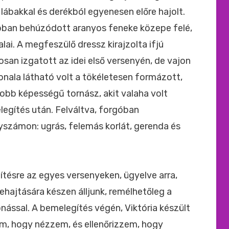
 lábakkal és derékból egyenesen előre hajolt.
obban behúzódott aranyos feneke közepe felé,
alai. A megfeszülő dressz kirajzolta ifjú
osan izgatott az idei első versenyén, de vajon
ala látható volt a tökéletesen formázott,
jobb képességű tornász, akit valaha volt
egítés után. Felváltva, forgóban
számon: ugrás, felemás korlát, gerenda és
ítésre az egyes versenyeken, ügyelve arra,
hajtására készen álljunk, remélhetőleg a
nással. A bemelegítés végén, Viktória készült
m, hogy nézzem, és ellenőrizzem, hogy