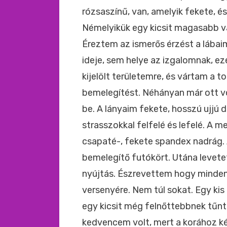
rózsaszínű, van, amelyik fekete, és
Némelyikük egy kicsit magasabb vá
Éreztem az ismerős érzést a lába
ideje, sem helye az izgalomnak, e
kijelölt területemre, és vártam a 
bemelegítést. Néhányan már ott vo
be. A lányaim fekete, hosszú ujjú d
strasszokkal felfelé és lefelé. A 
csapaté-, fekete spandex nadrág. 
bemelegítő futókört. Utána levete
nyújtás. Észrevettem hogy mindenk
versenyére. Nem túl sokat. Egy kis r
egy kicsit még felnőttebbnek tűnte
kedvencem volt, mert a korához kép