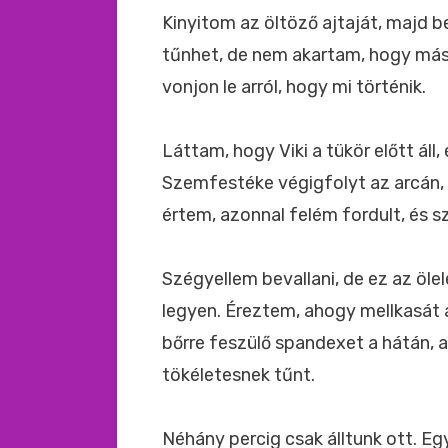
Kinyitom az öltöző ajtaját, majd
tűnhet, de nem akartam, hogy más
vonjon le arról, hogy mi történik.
Láttam, hogy Viki a tükör előtt áll
Szemfestéke végigfolyt az arcán,
értem, azonnal felém fordult, és s
Szégyellem bevallani, de ez az öle
legyen. Éreztem, ahogy mellkasát
bőrre feszülő spandexet a hátán, 
tökéletesnek tűnt.
Néhány percig csak álltunk ott. Eg