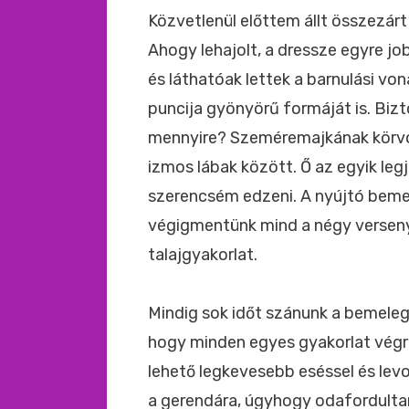
Közvetlenül előttem állt összezárt
Ahogy lehajolt, a dressze egyre j
és láthatóak lettek a barnulási von
puncija gyönyörű formáját is. Bizt
mennyire? Szeméremajkának körvon
izmos lábak között. Ő az egyik leg
szerencsém edzeni. A nyújtó bemel
végigmentünk mind a négy verseny
talajgyakorlat.
Mindig sok időt szánunk a bemeleg
hogy minden egyes gyakorlat végre
lehető legkevesebb eséssel és levo
a gerendára, úgyhogy odafordulta