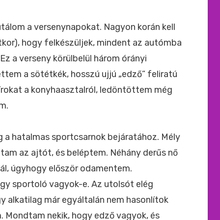
ide
:
tálom a versenynapokat. Nagyon korán kell
ötkor), hogy felkészüljek, mindent az autómba
. Ez a verseny körülbelül három órányi
ettem a sötétkék, hosszú ujjú „edző” feliratú
rokat a konyhaasztalról, ledöntöttem még
am.
eg a hatalmas sportcsarnok bejáratához. Mély
ottam az ajtót, és beléptem. Néhány derűs nő
alnál, úgyhogy először odamentem.
y sportoló vagyok-e. Az utolsót elég
y alkatilag már egyáltalán nem hasonlítok
am. Mondtam nekik, hogy edző vagyok, és