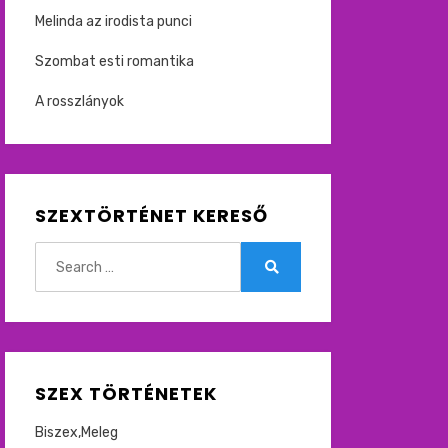
Melinda az irodista punci
Szombat esti romantika
A rosszlányok
SZEXTÖRTÉNET KERESŐ
Search
for:
Search
SZEX TÖRTÉNETEK
Biszex,Meleg