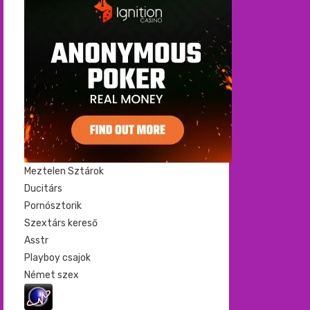
Meztelen Sztárok
Ducitárs
Pornósztorik
Szextárs kereső
Asstr
Playboy csajok
Német szex