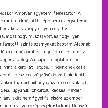
ide
:
lőször. Amolyan egyetemi felkészítőn. A
zépkorú tanárnő, aki ha épp nem az egyetemen
 Ahhoz képest, hogy milyen negatív
z, most hogy muszáj volt, és hogy ilyen
r tanított, szinte szárnyakat kaptam. Alapnak
edés a gimnáziumból. Legalább értettem az
n idegen a dolog. A csoport meglehetősen
 mind a karokat illetően. Mindenkinek kell a
estől egészen a végzősökig volt mindenki.
kapkodta, mert néhány igazán jó nő is akadt.
ködésű, ugyanakkor karcsú, kecses. Minden
ány, akire nem figyel fel elsőre az ember,
én pont az ilyen szépségekre bukom. Hosszú