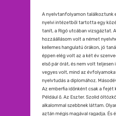
A nyelvtanfolyamon találkoztunk e
nyelvi intézetből tartotta egy kö
tanít, a Rigó utcában vizsgáztat.
hozzáállásom volt a német nyelvhe
kellemes hangulatú órákon, jó taná
éppen elég volt az a két év szenv
első pár órát, és nem volt teljese
vegyes volt, mind az évfolyamokat,
nyelvtudás a diplomához. Másodév
Az emberfia időnként csak a fejét 
Például ő. Az Eszter. Szolid öltöz
alkalommal szebbnek láttam. Olyan l
aztán mégis magával ragadja. És 