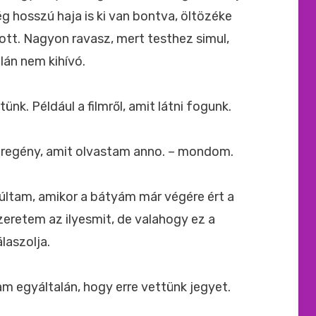
hosszú haja is ki van bontva, öltözéke
ott. Nagyon ravasz, mert testhez simul,
lán nem kihívó.
nk. Például a filmről, amit látni fogunk.
pregény, amit olvastam anno. – mondom.
yúltam, amikor a bátyám már végére ért a
eretem az ilyesmit, de valahogy ez a
laszolja.
am egyáltalán, hogy erre vettünk jegyet.