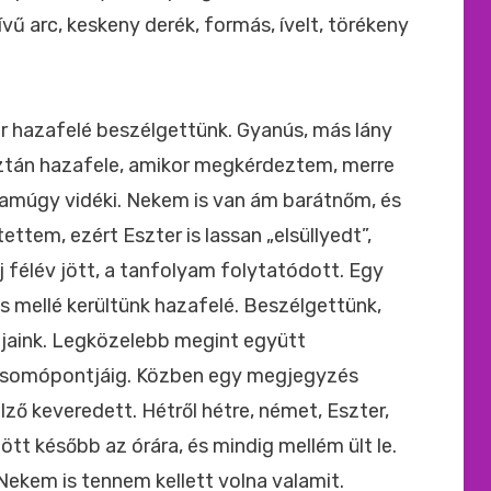
vű arc, keskeny derék, formás, ívelt, törékeny
r hazafelé beszélgettünk. Gyanús, más lány
Aztán hazafele, amikor megkérdeztem, merre
, amúgy vidéki. Nekem is van ám barátnőm, és
ettem, ezért Eszter is lassan „elsüllyedt”,
 félév jött, a tanfolyam folytatódott. Egy
 mellé kerültünk hazafelé. Beszélgettünk,
útjaink. Legközelebb megint együtt
 csomópontjáig. Közben egy megjegyzés
elző keveredett. Hétről hétre, német, Eszter,
ött később az órára, és mindig mellém ült le.
Nekem is tennem kellett volna valamit.