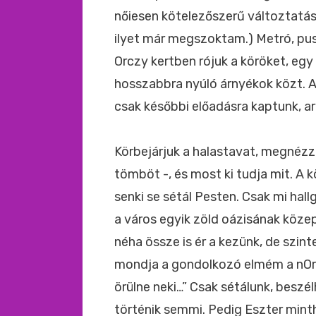
nőiesen kötelezőszerű változtatás
ilyet már megszoktam.) Metró, pus
Orczy kertben rójuk a köröket, egy
hosszabbra nyúló árnyékok közt. 
csak későbbi előadásra kaptunk, arr
Körbejárjuk a halastavat, megnézz
tömböt -, és most ki tudja mit. A
senki se sétál Pesten. Csak mi hall
a város egyik zöld oázisának köze
néha össze is ér a kezünk, de szint
mondja a gondolkozó elmém a nOr 
örülne neki…” Csak sétálunk, besz
történik semmi. Pedig Eszter mintha