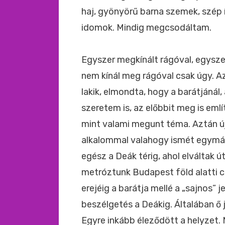
haj, gyönyörű barna szemek, szép í
idomok. Mindig megcsodáltam.
Egyszer megkínált rágóval, egysze
nem kínál meg rágóval csak úgy. 
lakik, elmondta, hogy a barátjánál
szeretem is, az előbbit meg is említ
mint valami megunt téma. Aztán új
alkalommal valahogy ismét egymás
egész a Deák térig, ahol elváltak 
metróztunk Budapest föld alatti
erejéig a barátja mellé a „sajnos” j
beszélgetés a Deákig. Általában ő j
Egyre inkább éleződött a helyzet. 