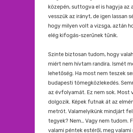
közepén, suttogva el is hagyja az 
vesszük az irányt, de igen lassan s
hogy milyen volt a vizsga, aztán h
elég kifogás-szerűnek tűnik.
Szinte biztosan tudom, hogy valah
miért nem hívtam randira. Ismét me
lehetőség. Ha most nem teszek sem
budapesti tömegközlekedés. Semmi
az évfolyamát. Ez nem sok. Most v
dolgozik. Képek futnak át az elmé
metrót. Valamelyikünk mindjárt fel
tegyek? Nem… Vagy nem tudom. For
valami péntek estéről, meg valami