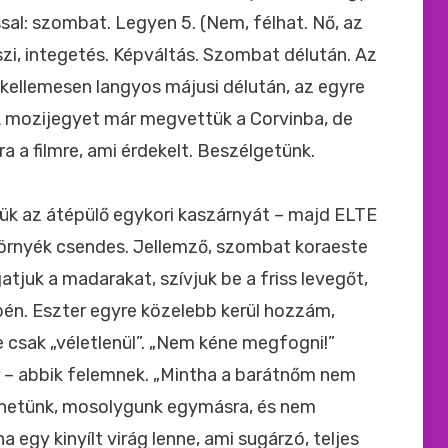
sal: szombat. Legyen 5. (Nem, félhat. Nő, az
zi, integetés. Képváltás. Szombat délután. Az
 kellemesen langyos májusi délután, az egyre
A mozijegyet már megvettük a Corvinba, de
a a filmre, ami érdekelt. Beszélgetünk.
ük az átépülő egykori kaszárnyát – majd ELTE
 környék csendes. Jellemző, szombat koraeste
gatjuk a madarakat, szívjuk be a friss levegőt,
pén. Eszter egyre közelebb kerül hozzám,
e csak „véletlenül”. „Nem kéne megfogni!”
– abbik felemnek. „Mintha a barátnőm nem
élhetünk, mosolygunk egymásra, és nem
 egy kinyílt virág lenne, ami sugárzó, teljes