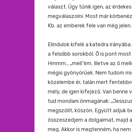
választ. Úgy tűnik igen, az érdeke
megválaszolni. Most már körbené
Kb. az emberek fele van még jelen.
Elindulok kifelé a katedra irányába.
a felsőbb sorokból. Ő is pont most 
Hmmm… „mell”ém. Illetve az ő mell
mégis gyönyörűek. Nem tudom miér
közelembe ér, talán mert fentebbrő
mély, de igen kifejező. Van benne 
tud mondani önmagának: „Jesszus
megszólít, köszön. Együtt adjuk be
összeszedjem a dolgaimat, majd am
meg. Akkor is megtenném, ha nem k