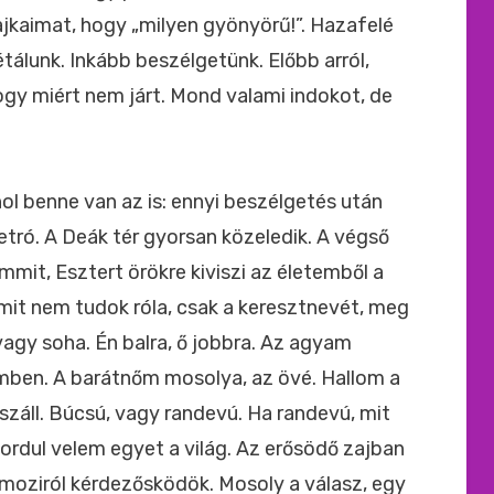
ajkaimat, hogy „milyen gyönyörű!”. Hazafelé
étálunk. Inkább beszélgetünk. Előbb arról,
ogy miért nem járt. Mond valami indokot, de
ol benne van az is: ennyi beszélgetés után
tró. A Deák tér gyorsan közeledik. A végső
mit, Esztert örökre kiviszi az életemből a
t nem tudok róla, csak a keresztnevét, meg
agy soha. Én balra, ő jobbra. Az agyam
mben. A barátnőm mosolya, az övé. Hallom a
száll. Búcsú, vagy randevú. Ha randevú, mit
dul velem egyet a világ. Az erősödő zajban
 moziról kérdezősködök. Mosoly a válasz, egy