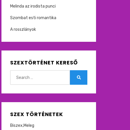
Melinda az irodista punci
Szombat esti romantika
A rosszlányok
SZEXTÖRTÉNET KERESŐ
Search
for:
Search
SZEX TÖRTÉNETEK
Biszex,Meleg