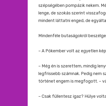
szépségében pompázik nekem. Még 
lenge, de szokás szerint visszafog
mindent láttatni enged, de egyálta
Mindenféle butaságokról beszélgetü
– A Pókember volt az egyetlen ké
– Még én is szerettem, mindig len
legfrissebb számnak. Pedig nem sz
történet engem is megfogott. – vá
– Csak füllentesz igaz? Hülye volt