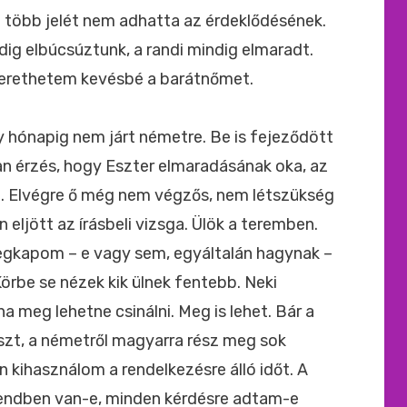
l több jelét nem adhatta az érdeklődésének.
g elbúcsúztunk, a randi mindig elmaradt.
zerethetem kevésbé a barátnőmet.
y hónapig nem járt németre. Be is fejeződött
n érzés, hogy Eszter elmaradásának oka, az
a. Elvégre ő még nem végzős, nem létszükség
eljött az írásbeli vizsga. Ülök a teremben.
megkapom – e vagy sem, egyáltalán hagynak –
örbe se nézek kik ülnek fentebb. Neki
a meg lehetne csinálni. Meg is lehet. Bár a
szt, a németről magyarra rész meg sok
n kihasználom a rendelkezésre álló időt. A
endben van-e, minden kérdésre adtam-e