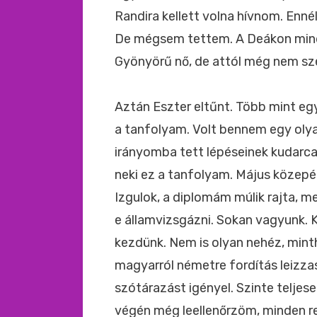
Randira kellett volna hívnom. Enné
De mégsem tettem. A Deákon mindi
Gyönyörű nő, de attól még nem s
Aztán Eszter eltűnt. Több mint eg
a tanfolyam. Volt bennem egy olya
irányomba tett lépéseinek kudarc
neki ez a tanfolyam. Május közepén 
Izgulok, a diplomám múlik rajta, 
e államvizsgázni. Sokan vagyunk. K
kezdünk. Nem is olyan nehéz, minth
magyarról németre fordítás leizza
szótárazást igényel. Szinte teljese
végén még leellenőrzöm, minden r