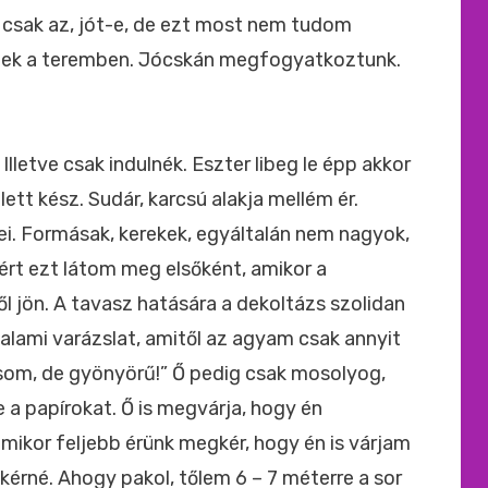
s csak az, jót-e, de ezt most nem tudom
zek a teremben. Jócskán megfogyatkoztunk.
 Illetve csak indulnék. Eszter libeg le épp akkor
lett kész. Sudár, karcsú alakja mellém ér.
ei. Formásak, kerekek, egyáltalán nem nagyok,
t ezt látom meg elsőként, amikor a
l jön. A tavasz hatására a dekoltázs szolidan
valami varázslat, amitől az agyam csak annyit
om, de gyönyörű!” Ő pedig csak mosolyog,
 a papírokat. Ő is megvárja, hogy én
ikor feljebb érünk megkér, hogy én is várjam
érné. Ahogy pakol, tőlem 6 – 7 méterre a sor