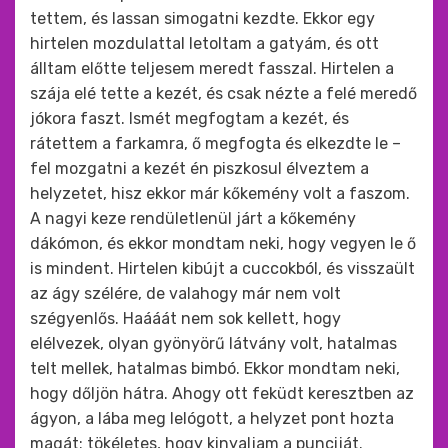
tettem, és lassan simogatni kezdte. Ekkor egy
hirtelen mozdulattal letoltam a gatyám, és ott
álltam előtte teljesem meredt fasszal. Hirtelen a
szája elé tette a kezét, és csak nézte a felé meredő
jókora faszt. Ismét megfogtam a kezét, és
rátettem a farkamra, ő megfogta és elkezdte le –
fel mozgatni a kezét én piszkosul élveztem a
helyzetet, hisz ekkor már kőkemény volt a faszom.
A nagyi keze rendületlenül járt a kőkemény
dákómon, és ekkor mondtam neki, hogy vegyen le ő
is mindent. Hirtelen kibújt a cuccokból, és visszaült
az ágy szélére, de valahogy már nem volt
szégyenlős. Haááát nem sok kellett, hogy
elélvezek, olyan gyönyörű látvány volt, hatalmas
telt mellek, hatalmas bimbó. Ekkor mondtam neki,
hogy dőljön hátra. Ahogy ott feküdt keresztben az
ágyon, a lába meg lelógott, a helyzet pont hozta
magát: tökéletes, hogy kinyaljam a punciját.