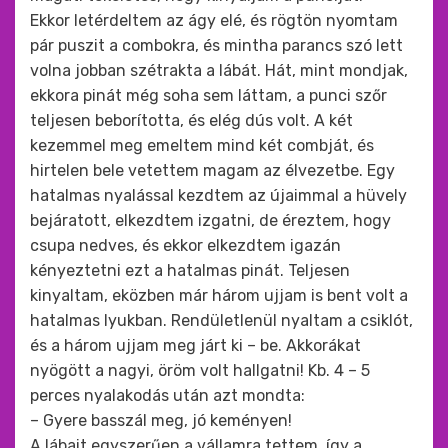
Ekkor letérdeltem az ágy elé, és rögtön nyomtam
pár puszit a combokra, és mintha parancs szó lett
volna jobban szétrakta a lábát. Hát, mint mondjak,
ekkora pinát még soha sem láttam, a punci szőr
teljesen beborította, és elég dús volt. A két
kezemmel meg emeltem mind két combját, és
hirtelen bele vetettem magam az élvezetbe. Egy
hatalmas nyalással kezdtem az újaimmal a hüvely
bejáratott, elkezdtem izgatni, de éreztem, hogy
csupa nedves, és ekkor elkezdtem igazán
kényeztetni ezt a hatalmas pinát. Teljesen
kinyaltam, eközben már három ujjam is bent volt a
hatalmas lyukban. Rendületlenül nyaltam a csiklót,
és a három ujjam meg járt ki – be. Akkorákat
nyögött a nagyi, öröm volt hallgatni! Kb. 4 – 5
perces nyalakodás után azt mondta:
– Gyere basszál meg, jó keményen!
A lábait egyszerűen a vállamra tettem, így a