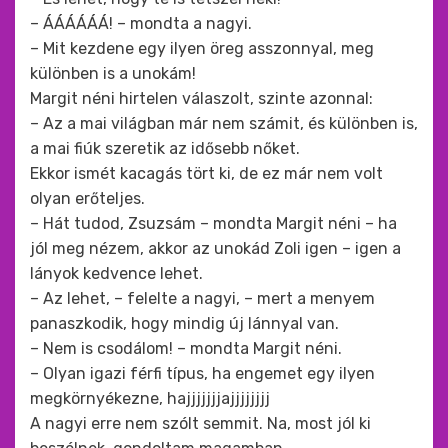
– ÁÁÁÁÁÁ! – mondta a nagyi.
– Mit kezdene egy ilyen öreg asszonnyal, meg
különben is a unokám!
Margit néni hirtelen válaszolt, szinte azonnal:
– Az a mai világban már nem számit, és különben is,
a mai fiúk szeretik az idősebb nőket.
Ekkor ismét kacagás tört ki, de ez már nem volt
olyan erőteljes.
– Hát tudod, Zsuzsám – mondta Margit néni – ha
jól meg nézem, akkor az unokád Zoli igen – igen a
lányok kedvence lehet.
– Az lehet, – felelte a nagyi, – mert a menyem
panaszkodik, hogy mindig új lánnyal van.
– Nem is csodálom! – mondta Margit néni.
– Olyan igazi férfi típus, ha engemet egy ilyen
megkörnyékezne, hajjjjjjjajjjjjjjj
A nagyi erre nem szólt semmit. Na, most jól ki