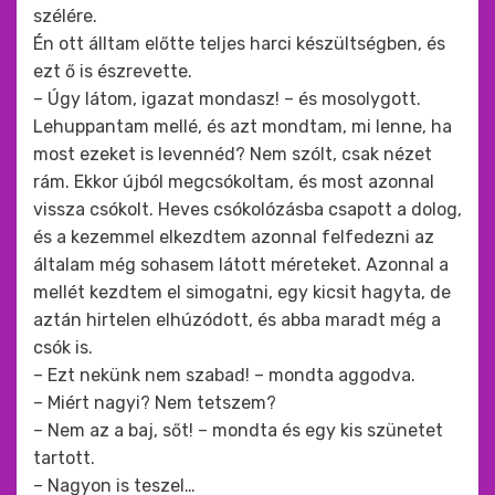
szélére.
Én ott álltam előtte teljes harci készültségben, és
ezt ő is észrevette.
– Úgy látom, igazat mondasz! – és mosolygott.
Lehuppantam mellé, és azt mondtam, mi lenne, ha
most ezeket is levennéd? Nem szólt, csak nézet
rám. Ekkor újból megcsókoltam, és most azonnal
vissza csókolt. Heves csókolózásba csapott a dolog,
és a kezemmel elkezdtem azonnal felfedezni az
általam még sohasem látott méreteket. Azonnal a
mellét kezdtem el simogatni, egy kicsit hagyta, de
aztán hirtelen elhúzódott, és abba maradt még a
csók is.
– Ezt nekünk nem szabad! – mondta aggodva.
– Miért nagyi? Nem tetszem?
– Nem az a baj, sőt! – mondta és egy kis szünetet
tartott.
– Nagyon is teszel…