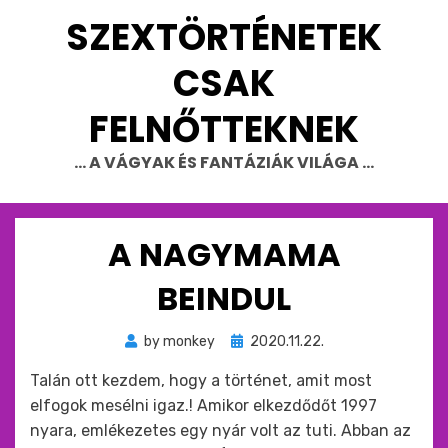
Skip
SZEXTÖRTÉNETEK
to
content
CSAK
FELNŐTTEKNEK
… A VÁGYAK ÉS FANTÁZIÁK VILÁGA …
A NAGYMAMA
BEINDUL
Beküldve
by
monkey
2020.11.22.
ide
Talán ott kezdem, hogy a történet, amit most
:
elfogok mesélni igaz.! Amikor elkezdődőt 1997
nyara, emlékezetes egy nyár volt az tuti. Abban az