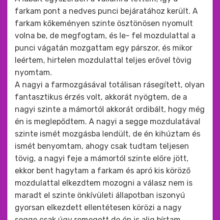
farkam pont a nedves punci bejáratához került. A
farkam kőkeményen szinte ösztönösen nyomult
volna be, de megfogtam, és le- fel mozdulattal a
punci vágatán mozgattam egy párszor, és mikor
leértem, hirtelen mozdulattal teljes erővel tövig
nyomtam.
A nagyi a farmozgásával totálisan rásegített, olyan
fantasztikus érzés volt, akkorát nyögtem, de a
nagyi szinte a mámortól akkorát ordibált, hogy még
én is meglepődtem. A nagyi a segge mozdulatával
szinte ismét mozgásba lendült, de én kihúztam és
ismét benyomtam, ahogy csak tudtam teljesen
tövig, a nagyi feje a mámortól szinte előre jött,
ekkor bent hagytam a farkam és apró kis köröző
mozdulattal elkezdtem mozogni a válasz nem is
maradt el szinte önkívületi állapotban iszonyú
gyorsan elkezdett ellentétesen körözi a nagy
segge csak úgy remegett de én is alig bírtam