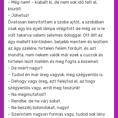
– Még nem! – kiabált ki, de nem sok idő telt el,
kiszólt:
– Jöhetsz!
Óvatosan benyitottam a szoba ajtót, a szobában
csak egy kis éjjeli lámpa világított de még az is le
volt takarva valami selymes dologgal. Ott állt az
ágy mellett köntösben, beljebb mentem és leültem
az ágy szélére, hirtelen felém fordult, és azt
mondta, nem nekem valók már ezek a cuccok és
hirtelen leült mellém és meg fogta a kezemet.
– De miért nagyi?
– Tudod én már öreg vagyok, meg szégyenlős is.
– Dehogy vagy öreg, ezt felejtsd el, az hogy
szégyenlős vagy, arról meg teszünk!
– Na megmutatod?
– Rendbe, de ne várj sokat.
– Ne beszélj bolondokat, nagyi!
– Szerintem nagyon formás vagy, tudod sok lány