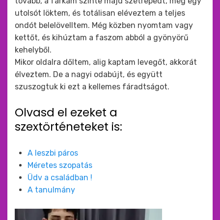
tovább, a farkam szinte majd szétrepedt, még egy
utolsót löktem, és totálisan eléveztem a teljes
ondót belelövelltem. Még közben nyomtam vagy
kettőt, és kihúztam a faszom abból a gyönyörű
kehelyből.
Mikor oldalra dőltem, alig kaptam levegőt, akkorát
élveztem. De a nagyi odabújt, és együtt
szuszogtuk ki ezt a kellemes fáradtságot.
Olvasd el ezeket a
szextörténeteket is:
A leszbi páros
Méretes szopatás
Üdv a családban !
A tanulmány