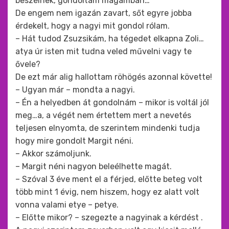
beszélnek, gondoltam magamban…
De engem nem igazán zavart, sőt egyre jobba
érdekelt, hogy a nagyi mit gondol rólam.
– Hát tudod Zsuzsikám, ha tégedet elkapna Zoli…
atya úr isten mit tudna veled művelni vagy te
ővele?
De ezt már alig hallottam röhögés azonnal követte!
– Ugyan már – mondta a nagyi.
– Én a helyedben át gondolnám – mikor is voltál jól
meg…a, a végét nem értettem mert a nevetés
teljesen elnyomta, de szerintem mindenki tudja
hogy mire gondolt Margit néni.
– Akkor számoljunk.
– Margit néni nagyon beleélhette magát.
– Szóval 3 éve ment el a férjed, előtte beteg volt
több mint 1 évig, nem hiszem, hogy ez alatt volt
vonna valami etye – petye.
– Előtte mikor? – szegezte a nagyinak a kérdést .