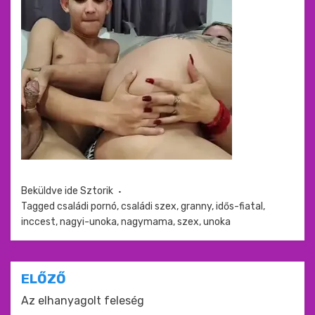
Beküldve ide
Sztorik
Tagged
családi pornó
,
családi szex
,
granny
,
idős-fiatal
,
inccest
,
nagyi-unoka
,
nagymama
,
szex
,
unoka
Bejegyzés
ELŐZŐ
navigáció
Az elhanyagolt feleség