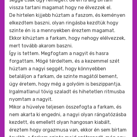
vissza tartani magamat hogy ne élvezzek el.
De hirtelen kijjebb húztam a faszom, és keményen
elkezdtem baszni, olyan ringásba kezdtük hogy
szinte én is a mennyekben éreztem magamat.
Ekkor kihúztam a farkam, hogy nehogy elélvezzek,
mert tovább akarom baszni.
Így is tettem. Megfogtam a nagyit és hasra
forgattam. Mögé térdeltem, és a kezemmel szét
húztam a nagyi seggét, hogy könnyebben
betaláljon a farkam, de szinte magától bement,
úgy éretem, hogy még a golyóim is beszippantja.
Irgalmatlanul tövig szaladt és hihetetlen ritmusba
nyomtam a nagyit.
Mikor a hüvelye teljesen összefogta a farkam, és
nem akarta ki engedni, a nagyi olyan rángatózásba
kezdett, és emellett olyan hangosan kiabált,
éreztem hogy orgazmusa van, ekkor én sem bírtam