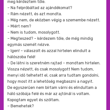
meg kérdeztem tőle.
– Na felpróbáltad az ajándékomat?
– Rám nézett, és azt mondta.
– Még nem, de eközben végig a szemembe nézett.
– Miért nem?
– Nem is tudom, mosolygott.
– Megteszed? – kérdezem tőle, de még mindig
egymás szemét nézve.
– Igen! – válaszolt és azzal hirtelen elindult a
hálószoba felé!
– De látni is szeretném rajtad – mondtam hirtelen.
Vissza nézett, és csak mosolygott Nem tudom,
menyi idő telhetett el, csak arra tudtam gondolni,
hogy most itt a lehetőség megbaszni a nagyit.
De egyszerűen nem bírtam várni és elindultam a
háló szóbája felé és már az ajtónál is voltam.
Kopogtam egyet és szóltam.
– Bemehetek?