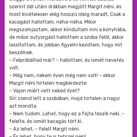
szerint dél utáni órákban megjött Margit néni, és
most kivételesen elég hosszú ideig maradt. Csak a
kacagást hallottam, néha-néha. Mikor
megszomjaztam, akkor kiindultam inni a konyhába,
de mikor sutyorgást hallottam a szoba felől, akkor
lassítottam, és jobban figyelni kezdtem, hogy mit
beszélnek.
– Felpróbáltad már? – hallottam, és ismét nevetés
volt.
– Még nem, nekem ilyen még nem volt! – ekkor
Margit néni hirtelen megkérdezte:
– Vajon miért vett neked ilyet?
Síri csend lett a szobában, majd hirtelen a nagyi
azt mondta:
– Nem tudom. Lehet, hogy ez a fajta teszik neki. –
felelte, és ismét kacagás tört ki.
– Az lehet, – felelt Margit néni.
– És lehet, hogy te is tetszel neki!