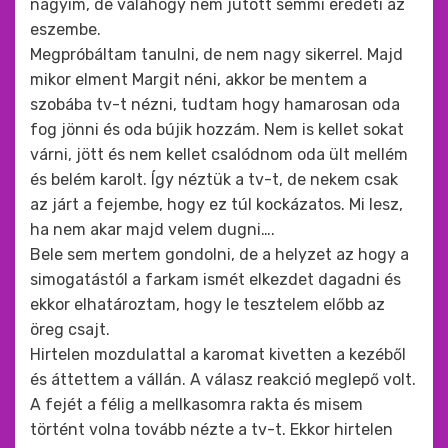
nagyim, de valahogy nem jutott semmi eredeti az
eszembe.
Megpróbáltam tanulni, de nem nagy sikerrel. Majd
mikor elment Margit néni, akkor be mentem a
szobába tv-t nézni, tudtam hogy hamarosan oda
fog jönni és oda bújik hozzám. Nem is kellet sokat
várni, jött és nem kellet csalódnom oda ült mellém
és belém karolt. Így néztük a tv-t, de nekem csak
az járt a fejembe, hogy ez túl kockázatos. Mi lesz,
ha nem akar majd velem dugni….
Bele sem mertem gondolni, de a helyzet az hogy a
simogatástól a farkam ismét elkezdet dagadni és
ekkor elhatároztam, hogy le tesztelem előbb az
öreg csajt.
Hirtelen mozdulattal a karomat kivetten a kezéből
és áttettem a vállán. A válasz reakció meglepő volt.
A fejét a félig a mellkasomra rakta és misem
történt volna tovább nézte a tv-t. Ekkor hirtelen