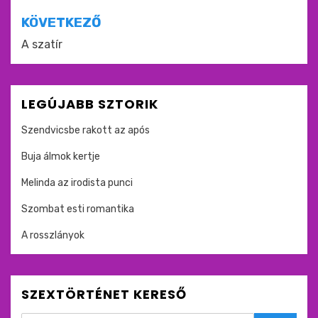
KÖVETKEZŐ
A szatír
LEGÚJABB SZTORIK
Szendvicsbe rakott az após
Buja álmok kertje
Melinda az irodista punci
Szombat esti romantika
A rosszlányok
SZEXTÖRTÉNET KERESŐ