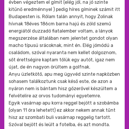
évben végeztem el gímit (elég jól, na jó szinte
kitűnő eredménnyel ) pedig híres gíminek számit itt
Budapesten is. Rólam talán annyit, hogy Zolinak
hívnak 18éves 186cm barna hajú és zöld szemű
energiától duzzadó fiatalember voltam, a lányok
megszerzése általában nem jelentet gondot olyan
macho típusú srácoknak, mint én. Elég jómódú a
családom, szóval nyaranta nem kellet dolgoznom,
sőt érettségire kaptam tőlük egy autót, igaz nem
újat, de én nagyon örültem a golfnak.
Anyu üzletkötő, apu meg ügyvéd szinte napközben
sohasem találkoztunk csak késő este, de azon a
nyáron nem is bántam hisz gőzerővel készültem a
felvételire az orvos tudományi egyetemre.
Egyik vasárnap apu korra reggel bejött a szobámba
(olyan 11 óra lehetett) ez akkor nekem annak tűnt
hisz az szombati buli vasárnap reggelig tartott.
Szóval bejött és leült a fotelba, és azt mondta.