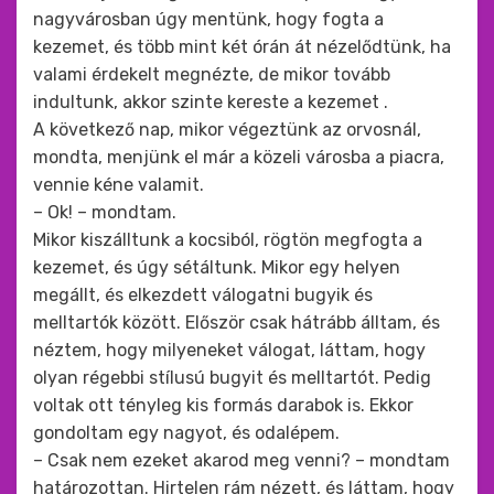
nagyvárosban úgy mentünk, hogy fogta a
kezemet, és több mint két órán át nézelődtünk, ha
valami érdekelt megnézte, de mikor tovább
indultunk, akkor szinte kereste a kezemet .
A következő nap, mikor végeztünk az orvosnál,
mondta, menjünk el már a közeli városba a piacra,
vennie kéne valamit.
– Ok! – mondtam.
Mikor kiszálltunk a kocsiból, rögtön megfogta a
kezemet, és úgy sétáltunk. Mikor egy helyen
megállt, és elkezdett válogatni bugyik és
melltartók között. Először csak hátrább álltam, és
néztem, hogy milyeneket válogat, láttam, hogy
olyan régebbi stílusú bugyit és melltartót. Pedig
voltak ott tényleg kis formás darabok is. Ekkor
gondoltam egy nagyot, és odalépem.
– Csak nem ezeket akarod meg venni? – mondtam
határozottan. Hirtelen rám nézett, és láttam, hogy