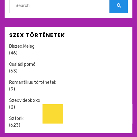
Search
for:
Search
SZEX TÖRTÉNETEK
Biszex,Meleg
(46)
Családi pornó
(63)
Romantikus történetek
(9)
Szexvideók xxx
(2)
Sztorik
(623)