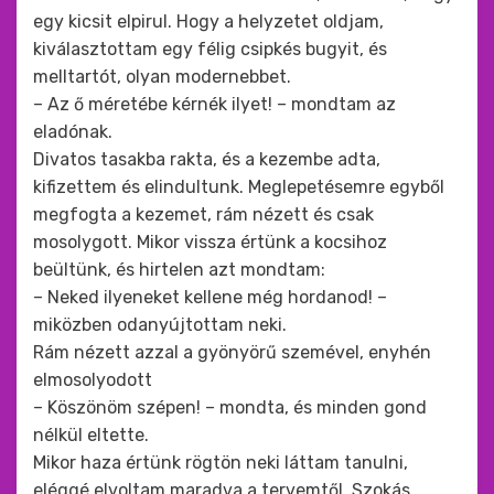
egy kicsit elpirul. Hogy a helyzetet oldjam,
kiválasztottam egy félig csipkés bugyit, és
melltartót, olyan modernebbet.
– Az ő méretébe kérnék ilyet! – mondtam az
eladónak.
Divatos tasakba rakta, és a kezembe adta,
kifizettem és elindultunk. Meglepetésemre egyből
megfogta a kezemet, rám nézett és csak
mosolygott. Mikor vissza értünk a kocsihoz
beültünk, és hirtelen azt mondtam:
– Neked ilyeneket kellene még hordanod! –
miközben odanyújtottam neki.
Rám nézett azzal a gyönyörű szemével, enyhén
elmosolyodott
– Köszönöm szépen! – mondta, és minden gond
nélkül eltette.
Mikor haza értünk rögtön neki láttam tanulni,
eléggé elvoltam maradva a tervemtől. Szokás