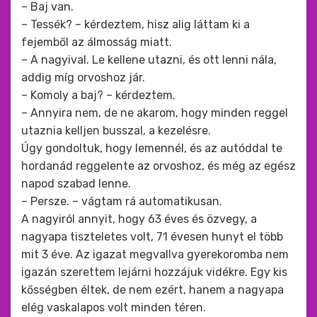
– Baj van.
– Tessék? – kérdeztem, hisz alig láttam ki a
fejemből az álmosság miatt.
– A nagyival. Le kellene utazni, és ott lenni nála,
addig míg orvoshoz jár.
– Komoly a baj? – kérdeztem.
– Annyira nem, de ne akarom, hogy minden reggel
utaznia kelljen busszal, a kezelésre.
Úgy gondoltuk, hogy lemennél, és az autóddal te
hordanád reggelente az orvoshoz, és még az egész
napod szabad lenne.
– Persze. – vágtam rá automatikusan.
A nagyiról annyit, hogy 63 éves és özvegy, a
nagyapa tiszteletes volt, 71 évesen hunyt el több
mit 3 éve. Az igazat megvallva gyerekoromba nem
igazán szerettem lejárni hozzájuk vidékre. Egy kis
kősségben éltek, de nem ezért, hanem a nagyapa
elég vaskalapos volt minden téren.