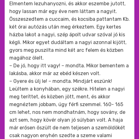
Elmentem lezuhanyozni, és akkor eszembe jutott,
hogy lassan már egy éve nem láttam a nagyit.
Összeszedtem a cuccaim, és kocsiba pattantam Kb.
két órai autózás után meg érkeztem. Egy kertes
házba lakot a nagyi, szép ápolt udvar szóval jó kis
kégli. Mikor egyet dudáltam a nagyi azonnal kijött,
gyors meg puszilta mind két arc felem és közben
magához ölelt.
– De jó, hogy itt vagy! – mondta. Mikor bementem a
lakásba, akkor már az ebéd készen volt.
– Gyere és ülj le! – mondta. Mindjárt eszünk!
Leültem a konyhában, egy székre. Hitelen a nagyi
meg teríttet, és közben jött, ment, és akkor
megnéztem jobbam, úgy férfi szemmel. 160- 165
cm lehet, nos nem mondhatnám, hogy sovány, de
azt sem, hogy kövér olyan jó súlyban volt. A haja
már erősen őszült de nem teljesen a szemöldökét
csak nagyon enyhén szedte a szeme valami