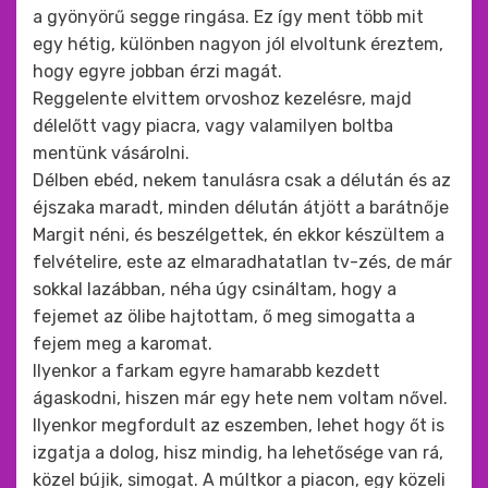
a gyönyörű segge ringása. Ez így ment több mit
egy hétig, különben nagyon jól elvoltunk éreztem,
hogy egyre jobban érzi magát.
Reggelente elvittem orvoshoz kezelésre, majd
délelőtt vagy piacra, vagy valamilyen boltba
mentünk vásárolni.
Délben ebéd, nekem tanulásra csak a délután és az
éjszaka maradt, minden délután átjött a barátnője
Margit néni, és beszélgettek, én ekkor készültem a
felvételire, este az elmaradhatatlan tv-zés, de már
sokkal lazábban, néha úgy csináltam, hogy a
fejemet az ölibe hajtottam, ő meg simogatta a
fejem meg a karomat.
Ilyenkor a farkam egyre hamarabb kezdett
ágaskodni, hiszen már egy hete nem voltam nővel.
Ilyenkor megfordult az eszemben, lehet hogy őt is
izgatja a dolog, hisz mindig, ha lehetősége van rá,
közel bújik, simogat. A múltkor a piacon, egy közeli