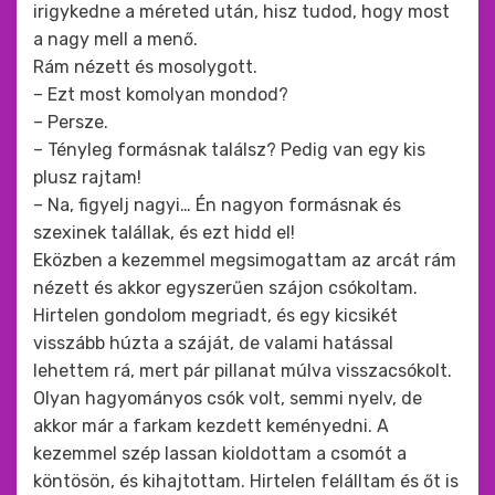
irigykedne a méreted után, hisz tudod, hogy most
a nagy mell a menő.
Rám nézett és mosolygott.
– Ezt most komolyan mondod?
– Persze.
– Tényleg formásnak találsz? Pedig van egy kis
plusz rajtam!
– Na, figyelj nagyi… Én nagyon formásnak és
szexinek talállak, és ezt hidd el!
Eközben a kezemmel megsimogattam az arcát rám
nézett és akkor egyszerűen szájon csókoltam.
Hirtelen gondolom megriadt, és egy kicsikét
visszább húzta a száját, de valami hatással
lehettem rá, mert pár pillanat múlva visszacsókolt.
Olyan hagyományos csók volt, semmi nyelv, de
akkor már a farkam kezdett keményedni. A
kezemmel szép lassan kioldottam a csomót a
köntösön, és kihajtottam. Hirtelen felálltam és őt is