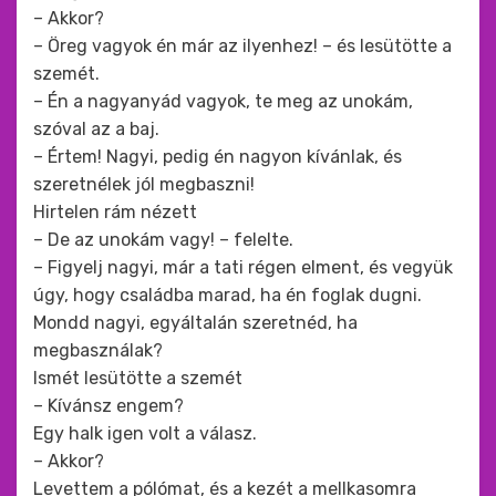
– Akkor?
– Öreg vagyok én már az ilyenhez! – és lesütötte a
szemét.
– Én a nagyanyád vagyok, te meg az unokám,
szóval az a baj.
– Értem! Nagyi, pedig én nagyon kívánlak, és
szeretnélek jól megbaszni!
Hirtelen rám nézett
– De az unokám vagy! – felelte.
– Figyelj nagyi, már a tati régen elment, és vegyük
úgy, hogy családba marad, ha én foglak dugni.
Mondd nagyi, egyáltalán szeretnéd, ha
megbasználak?
Ismét lesütötte a szemét
– Kívánsz engem?
Egy halk igen volt a válasz.
– Akkor?
Levettem a pólómat, és a kezét a mellkasomra