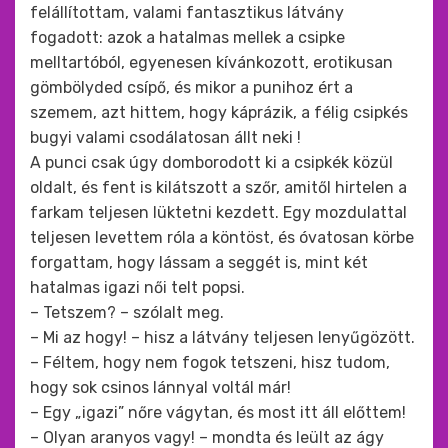
felállítottam, valami fantasztikus látvány
fogadott: azok a hatalmas mellek a csipke
melltartóból, egyenesen kívánkozott, erotikusan
gömbölyded csípő, és mikor a punihoz ért a
szemem, azt hittem, hogy káprázik, a félig csipkés
bugyi valami csodálatosan állt neki !
A punci csak úgy domborodott ki a csipkék közül
oldalt, és fent is kilátszott a szőr, amitől hirtelen a
farkam teljesen lüktetni kezdett. Egy mozdulattal
teljesen levettem róla a köntöst, és óvatosan körbe
forgattam, hogy lássam a seggét is, mint két
hatalmas igazi női telt popsi.
– Tetszem? – szólalt meg.
– Mi az hogy! – hisz a látvány teljesen lenyűgözött.
– Féltem, hogy nem fogok tetszeni, hisz tudom,
hogy sok csinos lánnyal voltál már!
– Egy „igazi” nőre vágytan, és most itt áll előttem!
– Olyan aranyos vagy! – mondta és leült az ágy