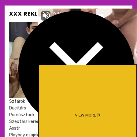
XXX REKLÁM ÉS SZEXOLDALAK
Meztelen
Sztárok
Ducitárs
Pornósztorik
VIEW MORE
Szextárs kereső
Asstr
Playboy csajok