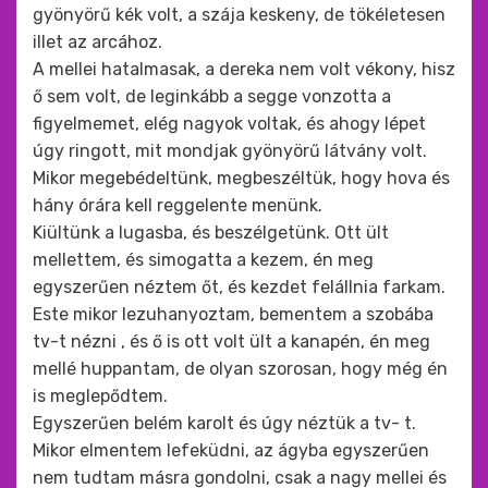
gyönyörű kék volt, a szája keskeny, de tökéletesen
illet az arcához.
A mellei hatalmasak, a dereka nem volt vékony, hisz
ő sem volt, de leginkább a segge vonzotta a
figyelmemet, elég nagyok voltak, és ahogy lépet
úgy ringott, mit mondjak gyönyörű látvány volt.
Mikor megebédeltünk, megbeszéltük, hogy hova és
hány órára kell reggelente menünk.
Kiültünk a lugasba, és beszélgetünk. Ott ült
mellettem, és simogatta a kezem, én meg
egyszerűen néztem őt, és kezdet felállnia farkam.
Este mikor lezuhanyoztam, bementem a szobába
tv-t nézni , és ő is ott volt ült a kanapén, én meg
mellé huppantam, de olyan szorosan, hogy még én
is meglepődtem.
Egyszerűen belém karolt és úgy néztük a tv- t.
Mikor elmentem lefeküdni, az ágyba egyszerűen
nem tudtam másra gondolni, csak a nagy mellei és