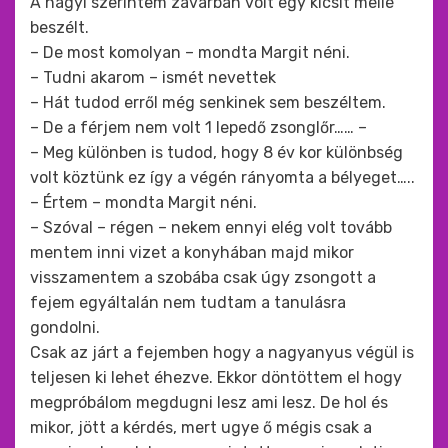
A nagyi szerintem zavarban volt egy kicsit mellé
beszélt.
– De most komolyan – mondta Margit néni.
– Tudni akarom – ismét nevettek
– Hát tudod erről még senkinek sem beszéltem.
– De a férjem nem volt 1 lepedő zsonglőr…… –
– Meg különben is tudod, hogy 8 év kor különbség
volt köztünk ez így a végén rányomta a bélyeget…..
– Értem – mondta Margit néni.
– Szóval – régen – nekem ennyi elég volt tovább
mentem inni vizet a konyhában majd mikor
visszamentem a szobába csak úgy zsongott a
fejem egyáltalán nem tudtam a tanulásra
gondolni.
Csak az járt a fejemben hogy a nagyanyus végül is
teljesen ki lehet éhezve. Ekkor döntöttem el hogy
megpróbálom megdugni lesz ami lesz. De hol és
mikor, jött a kérdés, mert ugye ő mégis csak a