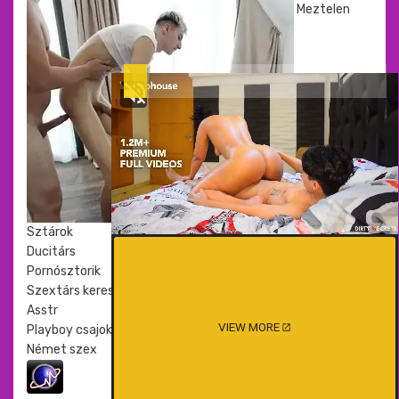
Meztelen
Sztárok
Ducitárs
Pornósztorik
Szextárs kereső
Asstr
VIEW MORE
Playboy csajok
Német szex