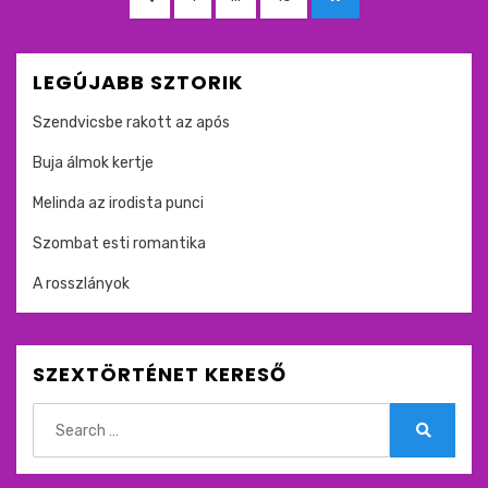
lapozása
OLDAL
LEGÚJABB SZTORIK
Szendvicsbe rakott az após
Buja álmok kertje
Melinda az irodista punci
Szombat esti romantika
A rosszlányok
SZEXTÖRTÉNET KERESŐ
Search
for:
Search