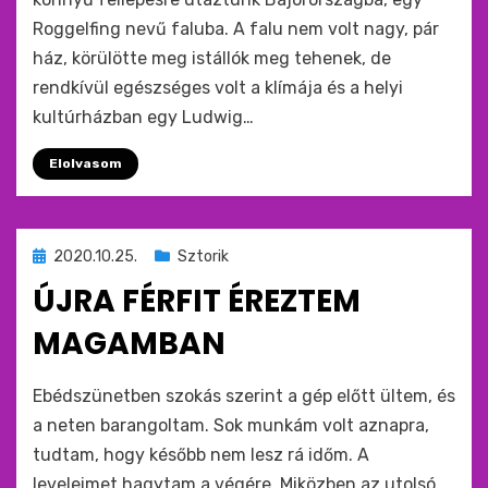
Roggelfing nevű faluba. A falu nem volt nagy, pár
ház, körülötte meg istállók meg tehenek, de
rendkívül egészséges volt a klímája és a helyi
kultúrházban egy Ludwig…
Elolvasom
Beküldve
2020.10.25.
Sztorik
ide
ÚJRA FÉRFIT ÉREZTEM
:
MAGAMBAN
by
monkey
Ebédszünetben szokás szerint a gép előtt ültem, és
a neten barangoltam. Sok munkám volt aznapra,
tudtam, hogy később nem lesz rá időm. A
leveleimet hagytam a végére. Miközben az utolsó