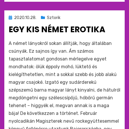
Beküldve
2020.10.28.
Sztorik
ide
EGY KIS NÉMET EROTIKA
:
by
monkey
A német lányokról sokan állítják, hogy általában
csúnyák. Ez sajnos így van. Ám számos
tapasztalatomat gondosan mérlegelve egyet
mondhatok: ölük éppoly mohó, lüktető és
kielégíthetetlen, mint a sokkal szebb és jobb alakú
magyar csajoké. Izgató egy sudárderekú
szépszemű barna magyar lányt kinyalni, de hátulról
megdöngetni egy szélescsípőjű, hóbőrű germán
tehenet – higgyék el, megvan annak is a maga
bája! De következzen a történet. Február
nyolcadikán Magiszterek nevű rockegyüttesemmel
könnyű fellépésre utaztunk Bajorországba, egy