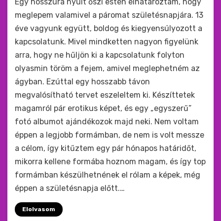
Egy hosszúra nyúlt őszi estén elhatároztam, hogy
meglepem valamivel a páromat születésnapjára. 13
éve vagyunk együtt, boldog és kiegyensúlyozott a
kapcsolatunk. Mivel mindketten nagyon figyelünk
arra, hogy ne hűljön ki a kapcsolatunk folyton
olyasmin töröm a fejem, amivel meglephetném az
ágyban. Ezúttal egy hosszabb távon
megvalósítható tervet eszeleltem ki. Készíttetek
magamról pár erotikus képet, és egy „egyszerű”
fotó albumot ajándékozok majd neki. Nem voltam
éppen a legjobb formámban, de nem is volt messze
a célom, így kitűztem egy pár hónapos határidőt,
mikorra kellene formába hoznom magam, és így top
formámban készülhetnének el rólam a képek, még
éppen a születésnapja előtt.…
Elolvasom