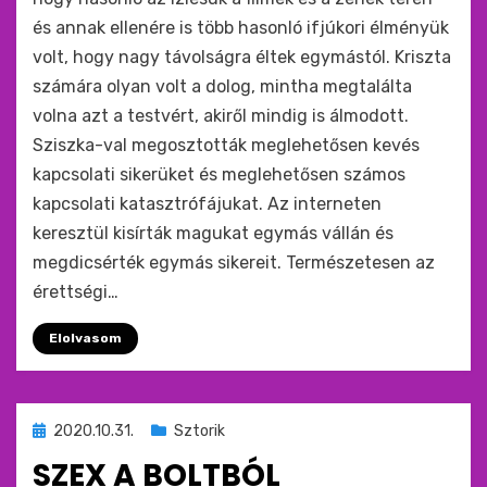
és annak ellenére is több hasonló ifjúkori élményük
volt, hogy nagy távolságra éltek egymástól. Kriszta
számára olyan volt a dolog, mintha megtalálta
volna azt a testvért, akiről mindig is álmodott.
Sziszka-val megosztották meglehetősen kevés
kapcsolati sikerüket és meglehetősen számos
kapcsolati katasztrófájukat. Az interneten
keresztül kisírták magukat egymás vállán és
megdicsérték egymás sikereit. Természetesen az
érettségi…
Elolvasom
Beküldve
2020.10.31.
Sztorik
ide
SZEX A BOLTBÓL
: