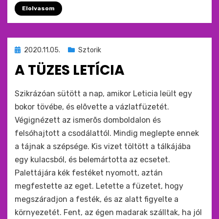
Elolvasom
Beküldve
2020.11.05.
Sztorik
ide
A TÜZES LETÍCIA
:
by
monkey
Szikrázóan sütött a nap, amikor Leticia leült egy
bokor tövébe, és elõvette a vázlatfüzetét.
Végignézett az ismerõs domboldalon és
felsóhajtott a csodálattól. Mindig meglepte ennek
a tájnak a szépsége. Kis vizet töltött a tálkájába
egy kulacsból, és belemártotta az ecsetet.
Palettájára kék festéket nyomott, aztán
megfestette az eget. Letette a füzetet, hogy
megszáradjon a festék, és az alatt figyelte a
környezetét. Fent, az égen madarak szálltak, ha jól