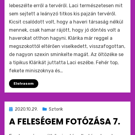
lebeszélte erről a tervéről. Laci természetesen mit
sem sejtett a leányzó titkos kis pajzán tervéről.
Kicsit csalódott volt, hogy a haveri társaság nélkül
mennek, csak hamar rájött, hogy jó döntés volt a
haverokat otthon hagyni. Klárika már reggel a
megszokottól eltérően viselkedett, visszafogottan,
de nagyon szexin sminkelte magát. Az öltözéke se
a tipikus Klárikát juttatta Laci eszébe. Fehér top,
fekete miniszoknya és…
Elolvasom
Beküldve
2020.10.29.
Sztorik
ide
A FELESÉGEM FOTÓZÁSA 7.
:
by
monkey