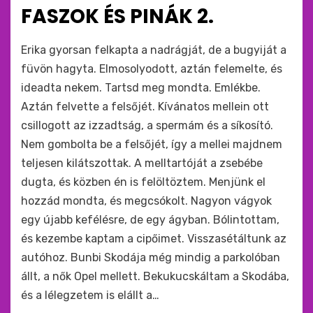
ide
FASZOK ÉS PINÁK 2.
:
by
monkey
Erika gyorsan felkapta a nadrágját, de a bugyiját a
füvön hagyta. Elmosolyodott, aztán felemelte, és
ideadta nekem. Tartsd meg mondta. Emlékbe.
Aztán felvette a felsőjét. Kívánatos mellein ott
csillogott az izzadtság, a spermám és a síkosító.
Nem gombolta be a felsőjét, így a mellei majdnem
teljesen kilátszottak. A melltartóját a zsebébe
dugta, és közben én is felöltöztem. Menjünk el
hozzád mondta, és megcsókolt. Nagyon vágyok
egy újabb kefélésre, de egy ágyban. Bólintottam,
és kezembe kaptam a cipőimet. Visszasétáltunk az
autóhoz. Bunbi Skodája még mindig a parkolóban
állt, a nők Opel mellett. Bekukucskáltam a Skodába,
és a lélegzetem is elállt a…