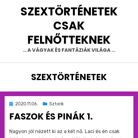
Skip
SZEXTÖRTÉNETEK
to
content
CSAK
FELNŐTTEKNEK
… A VÁGYAK ÉS FANTÁZIÁK VILÁGA …
CÍMKE
:
SZEXTÖRTÉNETEK
Beküldve
2020.11.06.
Sztorik
ide
FASZOK ÉS PINÁK 1.
:
by
monkey
Nagyon jól nézett ki az a két nő. Laci és én csak