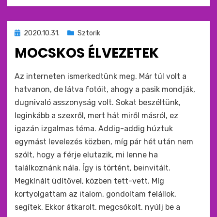
Beküldve
2020.10.31.
Sztorik
ide
MOCSKOS ÉLVEZETEK
:
by
monkey
Az interneten ismerkedtünk meg. Már túl volt a
hatvanon, de látva fotóit, ahogy a pasik mondják,
dugnivaló asszonyság volt. Sokat beszéltünk,
leginkább a szexről, mert hát miről másról, ez
igazán izgalmas téma. Addig-addig húztuk
egymást levelezés közben, míg pár hét után nem
szólt, hogy a férje elutazik, mi lenne ha
találkoznánk nála. Így is történt, beinvitált.
Megkínált üdítővel, közben tett-vett. Míg
kortyolgattam az italom, gondoltam felállok,
segítek. Ekkor átkarolt, megcsókolt, nyúlj be a