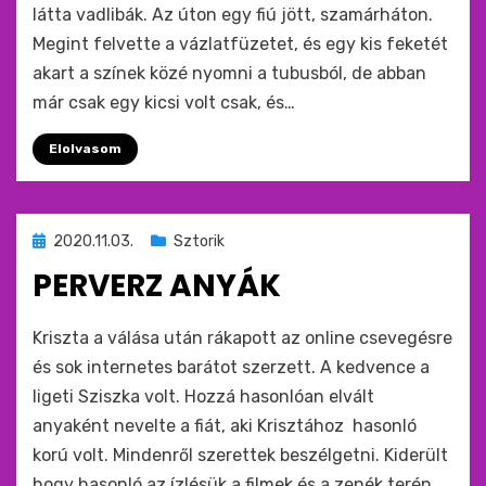
látta vadlibák. Az úton egy fiú jött, szamárháton.
Megint felvette a vázlatfüzetet, és egy kis feketét
akart a színek közé nyomni a tubusból, de abban
már csak egy kicsi volt csak, és…
Elolvasom
Beküldve
2020.11.03.
Sztorik
ide
PERVERZ ANYÁK
:
by
monkey
Kriszta a válása után rákapott az online csevegésre
és sok internetes barátot szerzett. A kedvence a
ligeti Sziszka volt. Hozzá hasonlóan elvált
anyaként nevelte a fiát, aki Krisztához hasonló
korú volt. Mindenről szerettek beszélgetni. Kiderült
hogy hasonló az ízlésük a filmek és a zenék terén