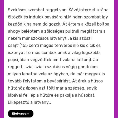
by
monkey
Szokásos szombat reggel van. Kávé,internet utána
öltözök és indulok bevásárolni.Minden szombat így
kezdődik ha nem dolgozok. Át értem a közeli boltba
ahogy beléptem a zöldséges pultnál megláttam a
nekem már szokásos látványt „a kis szöszi
csajt”(165 centi magas tenyérbe illő kis cicik és
iszonyat formás combok amik a világ legszebb
popsijában végződtek amit valaha láttam). Jó
reggelt, szia, szia a szokásos végig gondolom
milyen lehetne vele az ágyban, de már megyek is
tovább folytatom a bevásárlást. Át érek a húsos
hűtőhöz éppen azt tölti már a szépség, egyik
lábával fel lép a hűtőre és pakolja a húsokat.
Elképesztő a látvány…
Elolvasom