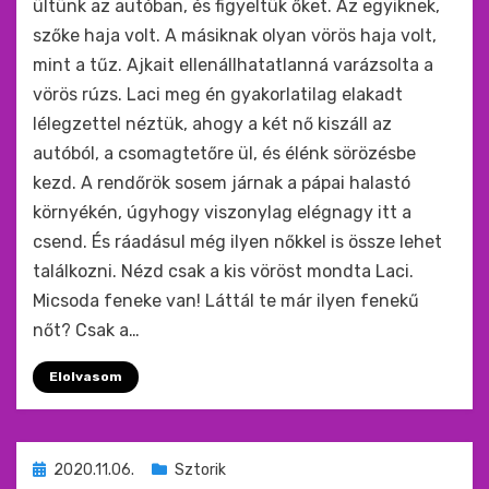
ültünk az autóban, és figyeltük őket. Az egyiknek,
szőke haja volt. A másiknak olyan vörös haja volt,
mint a tűz. Ajkait ellenállhatatlanná varázsolta a
vörös rúzs. Laci meg én gyakorlatilag elakadt
lélegzettel néztük, ahogy a két nő kiszáll az
autóból, a csomagtetőre ül, és élénk sörözésbe
kezd. A rendőrök sosem járnak a pápai halastó
környékén, úgyhogy viszonylag elégnagy itt a
csend. És ráadásul még ilyen nőkkel is össze lehet
találkozni. Nézd csak a kis vöröst mondta Laci.
Micsoda feneke van! Láttál te már ilyen fenekű
nőt? Csak a…
Elolvasom
Beküldve
2020.11.06.
Sztorik