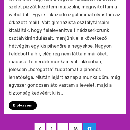
szelet pizzát kezdtem majszolni, megnyitottam a
weboldalt. Egyre fokozódó izgalommal olvastam az
érkezett mailt. Volt gimnazista osztálytársaim
kitalálták, hogy felelevenítve tinédzserkorunk
osztálykirándulásait, menjünk el a következő
hétvégén egy kis pihenőre a hegyekbe. Nagyon
feldobott a hír, elég rég nem láttam már őket,
ráadásul temérdek munkám volt akkoriban,
jólesően „borogatta” tudatomat a pihenés
lehetősége. Miután lejárt aznap a munkaidőm, még
egyszer gondosan átolvastam a levelet, majd a
biztonság kedvéért ki is…
Elolvasom
Bejegyzések
ELŐZŐ
OLDAL
OLDAL
OLDAL
1
…
16
17