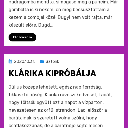
nadrágomba mondta, simogasd meg a puncim. Már
gombolta is ki nekem, én meg becsúsztattam a
kezem a combjai közé. Bugyi nem volt rajta, már
készült előre. Dugd…
Elolvasom
Beküldve
2020.10.31.
Sztorik
ide
KLÁRIKA KIPRÓBÁLJA
:
by
monkey
Július közepe lehetett, egész nap forróság,
tikkasztó hőség. Klárika ráveszi kedvesét, Lacát,
hogy töltsék együtt ezt a napot a vízparton,
nevezetesen az orfűi strandon. Laci először a
barátainak is szeretett volna szólni, hogy
csatlakozzanak, de a barátnője sejtelmesen