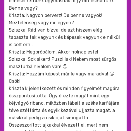
elmesélhetnénk egymásnak higy mit csináltunk.
Benne vagy?
Kriszta: Nagyon perverz! De benne vagyok!
Meztelenség vagy mi legyen?
Sziszka: Rád van bízva, de azt hiszem elég
tapasztaltak vagyunk és képesek vagyunk e nélkül
is célt érni.
Kriszta: Megpróbálom. Akkor holnap este!
Sziszka: Sok sikert! Puszillak! Nekem most sürgős
maszturbálnivalóm van! 🙂
Kriszta: Hozzám képest már le vagy maradva! 🙂
Csók!
Kriszta kijelentkezett és minden figyelmét magára
összpontosította. Úgy érezte magát mint egy
kéjvágyó ribanc, miközben lábait a széke karfájára
téve széttárta és egyik kezével ujjazta magát, a
másikkal pedig a csiklóját simogatta.
Összeszorított ajkakkal élvezett el, mert nem