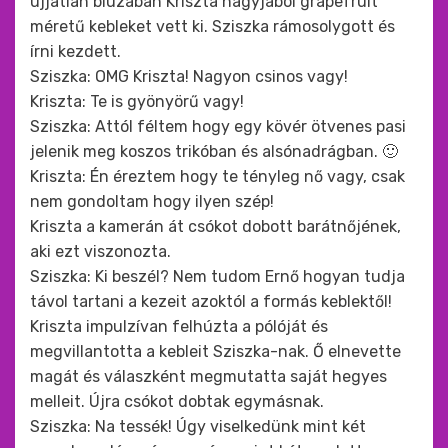
ujjatlan blúzában Kriszta nagyjából grapefruit
méretű kebleket vett ki. Sziszka rámosolygott és
írni kezdett.
Sziszka: OMG Kriszta! Nagyon csinos vagy!
Kriszta: Te is gyönyörű vagy!
Sziszka: Attól féltem hogy egy kövér ötvenes pasi
jelenik meg koszos trikóban és alsónadrágban. 🙂
Kriszta: Én éreztem hogy te tényleg nő vagy, csak
nem gondoltam hogy ilyen szép!
Kriszta a kamerán át csókot dobott barátnőjének,
aki ezt viszonozta.
Sziszka: Ki beszél? Nem tudom Ernő hogyan tudja
távol tartani a kezeit azoktól a formás keblektől!
Kriszta impulzívan felhúzta a pólóját és
megvillantotta a kebleit Sziszka-nak. Ő elnevette
magát és válaszként megmutatta saját hegyes
melleit. Újra csókot dobtak egymásnak.
Sziszka: Na tessék! Úgy viselkedünk mint két