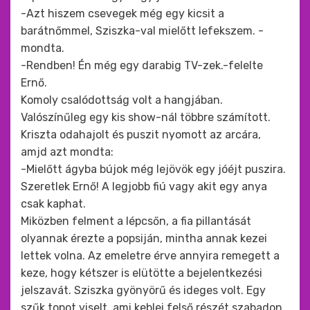
-Azt hiszem csevegek még egy kicsit a
barátnőmmel, Sziszka-val mielőtt lefekszem. -
mondta.
-Rendben! Én még egy darabig TV-zek.-felelte
Ernő.
Komoly csalódottság volt a hangjában.
Valószínűleg egy kis show-nál többre számított.
Kriszta odahajolt és puszit nyomott az arcára,
amjd azt mondta:
-Mielőtt ágyba bújok még lejövök egy jóéjt puszira.
Szeretlek Ernő! A legjobb fiú vagy akit egy anya
csak kaphat.
Miközben felment a lépcsőn, a fia pillantását
olyannak érezte a popsiján, mintha annak kezei
lettek volna. Az emeletre érve annyira remegett a
keze, hogy kétszer is elütötte a bejelentkezési
jelszavát. Sziszka gyönyörű és ideges volt. Egy
szűk topot viselt, ami keblei felső részét szabadon