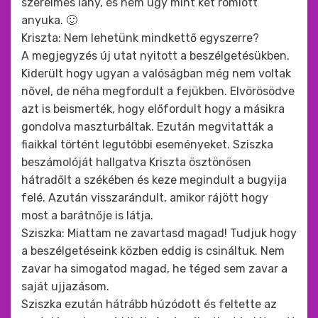
szerelmes lány, és nem úgy mint két romlott
anyuka. 🙂
Kriszta: Nem lehetünk mindkettő egyszerre?
A megjegyzés új utat nyitott a beszélgetésükben.
Kiderült hogy ugyan a valóságban még nem voltak
nővel, de néha megfordult a fejükben. Elvörösödve
azt is beismerték, hogy előfordult hogy a másikra
gondolva maszturbáltak. Ezután megvitatták a
fiaikkal történt legutóbbi eseményeket. Sziszka
beszámolóját hallgatva Kriszta ösztönösen
hátradőlt a székében és keze megindult a bugyija
felé. Azután visszarándult, amikor rájött hogy
most a barátnője is látja.
Sziszka: Miattam ne zavartasd magad! Tudjuk hogy
a beszélgetéseink közben eddig is csináltuk. Nem
zavar ha simogatod magad, he téged sem zavar a
saját ujjazásom.
Sziszka ezután hátrább húzódott és feltette az