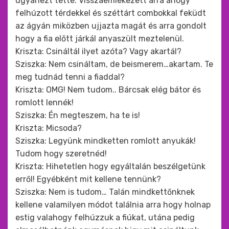
ugyanezt tette. Visszaemlékezett arra ahogy
felhúzott térdekkel és széttárt combokkal feküdt
az ágyán miközben ujjazta magát és arra gondolt
hogy a fia előtt járkál anyaszült meztelenül.
Kriszta: Csináltál ilyet azóta? Vagy akartál?
Sziszka: Nem csináltam, de beismerem…akartam. Te
meg tudnád tenni a fiaddal?
Kriszta: OMG! Nem tudom.. Bárcsak elég bátor és
romlott lennék!
Sziszka: Én megteszem, ha te is!
Kriszta: Micsoda?
Sziszka: Legyünk mindketten romlott anyukák!
Tudom hogy szeretnéd!
Kriszta: Hihetetlen hogy egyáltalán beszélgetünk
erről! Egyébként mit kellene tennünk?
Sziszka: Nem is tudom… Talán mindkettőnknek
kellene valamilyen módot találnia arra hogy holnap
estig valahogy felhúzzuk a fiúkat, utána pedig