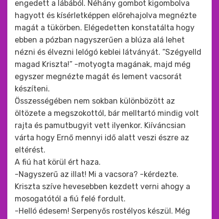
engedett a lábából. Néhány gombot kigombolva
hagyott és kísérletképpen előrehajolva megnézte
magát a tükörben. Elégedetten konstatálta hogy
ebben a pózban nagyszerűen a blúza alá lehet
nézni és élvezni lelógó keblei látványát. “Szégyelld
magad Kriszta!” -motyogta magának, majd még
egyszer megnézte magát és lement vacsorát
készíteni.
Összességében nem sokban különbözött az
öltözete a megszokottól, bár melltartó mindig volt
rajta és pamutbugyit vett ilyenkor. Kiíváncsian
várta hogy Ernő mennyi idő alatt veszi észre az
eltérést.
A fiú hat körül ért haza.
-Nagyszerű az illat! Mi a vacsora? -kérdezte.
Kriszta szíve hevesebben kezdett verni ahogy a
mosogatótól a fiú felé fordult.
-Helló édesem! Serpenyős rostélyos készül. Még