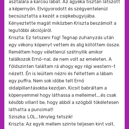
asztalára a karcsú lábát. Az ágyéka tisztán látszott
a képernyőn. Elvigyorodott és szégyentelenül
becsúsztatta a kezét a csipkebugyijába.
Kényeztette magát miközben Kriszta beszámolt a
legutóbbi akciójáról.
Kriszta: Ez tetszeni fog! Tegnap zuhanyzás után
egy vékony köpenyt vettem és alig kötöttem össze.
Reméltem hogy véletlenül szétnyílik amikor
találkozok Ernő-nal, de nem volt az emeleten. A
földszinten találtam rá ahogy egy régi western-t
nézett. Én is leültem nézni és feltettem a lábam
egy puffra. Nem sok időbe telt Ernő
oldalpillantásokba kezdjen. Kicsit babráltam a
köpenyemmel hogy láthassa a melleimet….és csak
később villant be, hogy abból a szögből tökéletesen
láthatta a puncimat!
Sziszka: LOL…tényleg tetszik!
Kriszta: Az egyik mellem szinte teljesen kint volt,