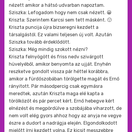
nézett amikor a hátsó udvarban napoztam.
Sziszka: Lefogadom hogy nem csak nézett. 😀
Kriszta: Szerintem Karcsi sem tett másként. 🙂
Kriszta puncija újra bizseregni kezdett a
társalgástól. Ez valami teljesen új volt. Azután
Sziszka tovább érdeklődött.
Sziszka: Még mindig szokott nézni?
Kriszta felnyögött és friss nedv szivárgott
hüvelyéből, amikor benyomta az ujját. Enyhén
reszketve gondolt vissza pár héttel korábbra,
amikor a fürdőszobában törölgette magát és Ernő
rányitott. Pár másodpercig csak egymásra
meredtek, azután Kriszta maga elé kapta a
törölközőt és pár percet kért. Ernő hebegve kért
elnézést és megpördülve a szobájába viharzott, de
nem volt elég gyors ahhoz hogy az anyja ne vegye
észre a dudort a nadrágja elején. Elgondolkodott
mielőtt írni kezdett volna. Ez kicsit messzebbre