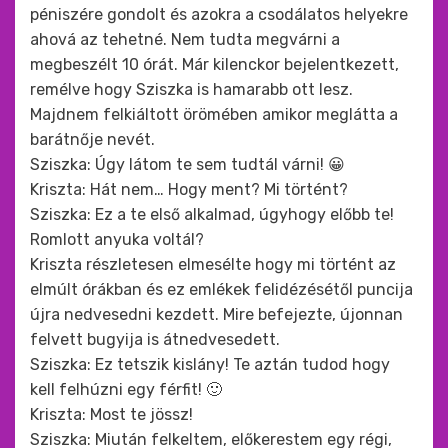
péniszére gondolt és azokra a csodálatos helyekre
ahová az tehetné. Nem tudta megvárni a
megbeszélt 10 órát. Már kilenckor bejelentkezett,
remélve hogy Sziszka is hamarabb ott lesz.
Majdnem felkiáltott örömében amikor meglátta a
barátnője nevét.
Sziszka: Úgy látom te sem tudtál várni! 😀
Kriszta: Hát nem… Hogy ment? Mi történt?
Sziszka: Ez a te első alkalmad, úgyhogy előbb te!
Romlott anyuka voltál?
Kriszta részletesen elmesélte hogy mi történt az
elmúlt órákban és ez emlékek felidézésétől puncija
újra nedvesedni kezdett. Mire befejezte, újonnan
felvett bugyija is átnedvesedett.
Sziszka: Ez tetszik kislány! Te aztán tudod hogy
kell felhúzni egy férfit! 🙂
Kriszta: Most te jössz!
Sziszka: Miután felkeltem, előkerestem egy régi,