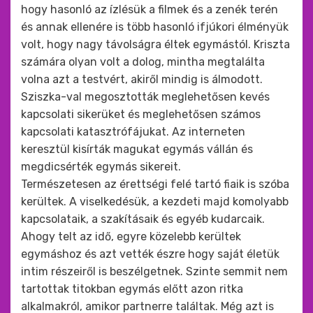
hogy hasonló az ízlésük a filmek és a zenék terén
és annak ellenére is több hasonló ifjúkori élményük
volt, hogy nagy távolságra éltek egymástól. Kriszta
számára olyan volt a dolog, mintha megtalálta
volna azt a testvért, akiről mindig is álmodott.
Sziszka-val megosztották meglehetősen kevés
kapcsolati sikerüket és meglehetősen számos
kapcsolati katasztrófájukat. Az interneten
keresztül kisírták magukat egymás vállán és
megdicsérték egymás sikereit.
Természetesen az érettségi felé tartó fiaik is szóba
kerültek. A viselkedésük, a kezdeti majd komolyabb
kapcsolataik, a szakításaik és egyéb kudarcaik.
Ahogy telt az idő, egyre közelebb kerültek
egymáshoz és azt vették észre hogy saját életük
intim részeiről is beszélgetnek. Szinte semmit nem
tartottak titokban egymás előtt azon ritka
alkalmakról, amikor partnerre találtak. Még azt is