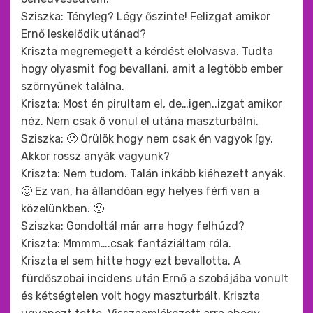
Sziszka: Tényleg? Légy őszinte! Felizgat amikor
Ernő leskelődik utánad?
Kriszta megremegett a kérdést elolvasva. Tudta
hogy olyasmit fog bevallani, amit a legtöbb ember
szörnyűnek találna.
Kriszta: Most én pirultam el, de…igen..izgat amikor
néz. Nem csak ő vonul el utána maszturbálni.
Sziszka: 🙂 Örülök hogy nem csak én vagyok így.
Akkor rossz anyák vagyunk?
Kriszta: Nem tudom. Talán inkább kiéhezett anyák.
🙂 Ez van, ha állandóan egy helyes férfi van a
közelünkben. 🙂
Sziszka: Gondoltál már arra hogy felhúzd?
Kriszta: Mmmm….csak fantáziáltam róla.
Kriszta el sem hitte hogy ezt bevallotta. A
fürdőszobai incidens után Ernő a szobájába vonult
és kétségtelen volt hogy maszturbált. Kriszta