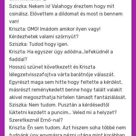
Sziszka: Nekem is! Valahogy éreztem hogy mit
csinálsz. Elővettem a dildomat és most is bennem
van!
Kriszta: OMG! Imádom amikor ilyen vagy!
Kérdezhetek valami szörnyűt?
Sziszka: Tudod hogy igen.
Kriszta: Ha egyszer úgy adódna…lefeküdnél a
fiaddal?
Hosszú szünet következett és Kriszta
lélegzetvisszafojtva várta barátnője válaszát.
Egyrészt maga sem hitte hogy feltette a kérdést,
másrészt reménykedett benne hogy talált valakit
akivel megoszthatja hirtelen támadt fantáziálását.
Sziszka: Nem tudom. Pusztán a kérdésedtől
lüktetni kezdett a puncim… Veled mi a helyzet?
Szeretkeznél Ernő-nal?
Kriszta: Én sem tudom. Azt hiszem soha többé nem
tudnánk úgy egymásra nézni utána mint korábban.