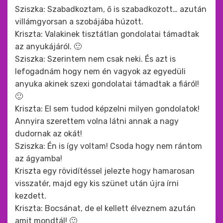
Sziszka: Szabadkoztam, ő is szabadkozott… azután
villámgyorsan a szobájába húzott.
Kriszta: Valakinek tisztátlan gondolatai támadtak
az anyukájáról. 🙂
Sziszka: Szerintem nem csak neki. És azt is
lefogadnám hogy nem én vagyok az egyedüli
anyuka akinek szexi gondolatai támadtak a fiáról!
🙂
Kriszta: El sem tudod képzelni milyen gondolatok!
Annyira szerettem volna látni annak a nagy
dudornak az okát!
Sziszka: Én is így voltam! Csoda hogy nem rántom
az ágyamba!
Kriszta egy rövidítéssel jelezte hogy hamarosan
visszatér, majd egy kis szünet után újra írni
kezdett.
Kriszta: Bocsánat, de el kellett élveznem azután
amit mondtál! 🙂