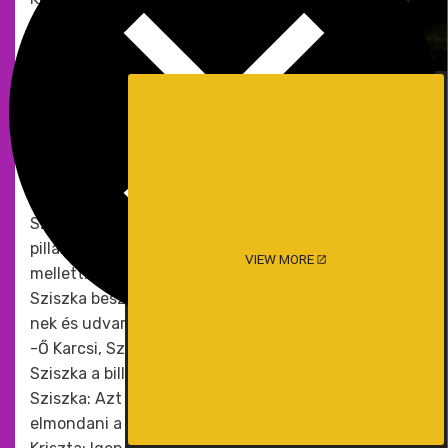
-Ernő! Feljönnél pár percre?
Lábdobogás hallatszott a lépcsőn és Ernő már ott is
volt.
-Valami baj van? -kérdezte.
-A segítségedre lenne szükségem, de előbb hadd
mutassam be Sziszka-t.
Ernő közelebb hajolt a monitorhoz és elismerő
pillantással végignézte a másik vonzó anyát.
Sziszka intett neki, ő pedig visszaintett. Pár
pillanattal később egy jóképű fiú jelent meg Sziszka
VIEW MORE
mellett. Kriszta a látványában gyönyörködött, amíg
Sziszka beszélt hozzá. Ő is barátian intett Kriszta-
nek és udvariasan biccentett Ernő-nak.
-Ő Karcsi, Sziszka fia. -tájékoztatta Kriszta Ernő-t.
Sziszka a billentyűzetére mutatott.
Sziszka: Azt hiszem mi készen állunk. Szeretnéd te
elmondani a részleteket?