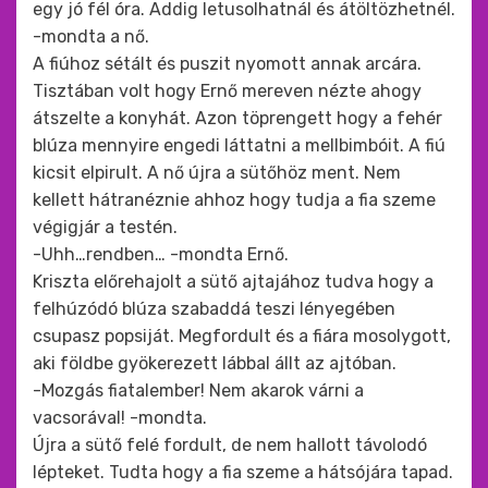
egy jó fél óra. Addig letusolhatnál és átöltözhetnél.
-mondta a nő.
A fiúhoz sétált és puszit nyomott annak arcára.
Tisztában volt hogy Ernő mereven nézte ahogy
átszelte a konyhát. Azon töprengett hogy a fehér
blúza mennyire engedi láttatni a mellbimbóit. A fiú
kicsit elpirult. A nő újra a sütőhöz ment. Nem
kellett hátranéznie ahhoz hogy tudja a fia szeme
végigjár a testén.
-Uhh…rendben… -mondta Ernő.
Kriszta előrehajolt a sütő ajtajához tudva hogy a
felhúzódó blúza szabaddá teszi lényegében
csupasz popsiját. Megfordult és a fiára mosolygott,
aki földbe gyökerezett lábbal állt az ajtóban.
-Mozgás fiatalember! Nem akarok várni a
vacsorával! -mondta.
Újra a sütő felé fordult, de nem hallott távolodó
lépteket. Tudta hogy a fia szeme a hátsójára tapad.