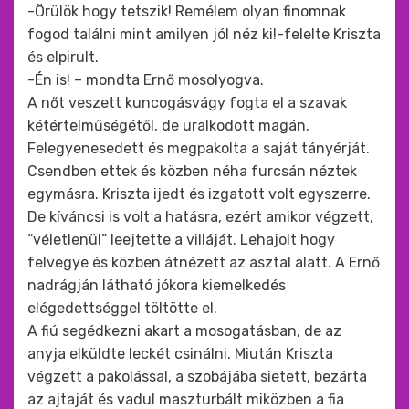
-Örülök hogy tetszik! Remélem olyan finomnak
fogod találni mint amilyen jól néz ki!-felelte Kriszta
és elpirult.
-Én is! – mondta Ernő mosolyogva.
A nőt veszett kuncogásvágy fogta el a szavak
kétértelműségétől, de uralkodott magán.
Felegyenesedett és megpakolta a saját tányérját.
Csendben ettek és közben néha furcsán néztek
egymásra. Kriszta ijedt és izgatott volt egyszerre.
De kíváncsi is volt a hatásra, ezért amikor végzett,
“véletlenül” leejtette a villáját. Lehajolt hogy
felvegye és közben átnézett az asztal alatt. A Ernő
nadrágján látható jókora kiemelkedés
elégedettséggel töltötte el.
A fiú segédkezni akart a mosogatásban, de az
anyja elküldte leckét csinálni. Miután Kriszta
végzett a pakolással, a szobájába sietett, bezárta
az ajtaját és vadul maszturbált miközben a fia