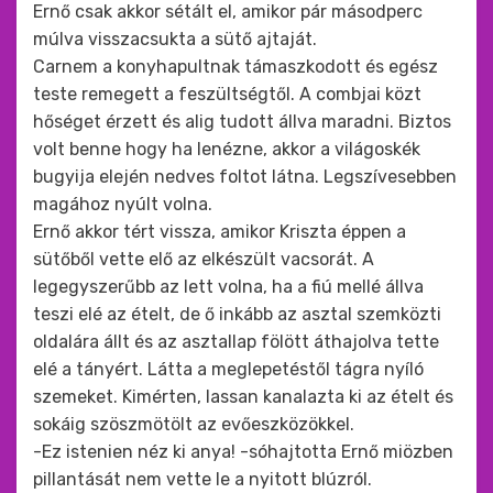
Ernő csak akkor sétált el, amikor pár másodperc
múlva visszacsukta a sütő ajtaját.
Carnem a konyhapultnak támaszkodott és egész
teste remegett a feszültségtől. A combjai közt
hőséget érzett és alig tudott állva maradni. Biztos
volt benne hogy ha lenézne, akkor a világoskék
bugyija elején nedves foltot látna. Legszívesebben
magához nyúlt volna.
Ernő akkor tért vissza, amikor Kriszta éppen a
sütőből vette elő az elkészült vacsorát. A
legegyszerűbb az lett volna, ha a fiú mellé állva
teszi elé az ételt, de ő inkább az asztal szemközti
oldalára állt és az asztallap fölött áthajolva tette
elé a tányért. Látta a meglepetéstől tágra nyíló
szemeket. Kimérten, lassan kanalazta ki az ételt és
sokáig szöszmötölt az evőeszközökkel.
-Ez istenien néz ki anya! -sóhajtotta Ernő miözben
pillantását nem vette le a nyitott blúzról.