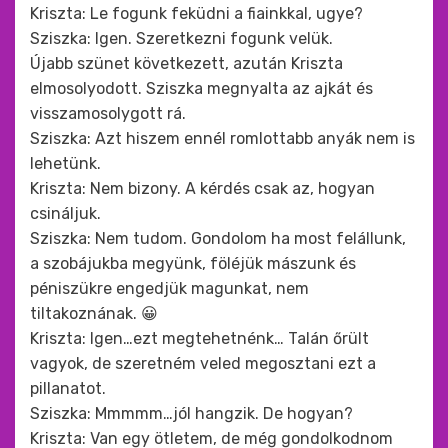
Kriszta: Le fogunk feküdni a fiainkkal, ugye?
Sziszka: Igen. Szeretkezni fogunk velük.
Újabb szünet következett, azután Kriszta
elmosolyodott. Sziszka megnyalta az ajkát és
visszamosolygott rá.
Sziszka: Azt hiszem ennél romlottabb anyák nem is
lehetünk.
Kriszta: Nem bizony. A kérdés csak az, hogyan
csináljuk.
Sziszka: Nem tudom. Gondolom ha most felállunk,
a szobájukba megyünk, föléjük mászunk és
péniszükre engedjük magunkat, nem
tiltakoznának. 😀
Kriszta: Igen…ezt megtehetnénk… Talán őrült
vagyok, de szeretném veled megosztani ezt a
pillanatot.
Sziszka: Mmmmm…jól hangzik. De hogyan?
Kriszta: Van egy ötletem, de még gondolkodnom