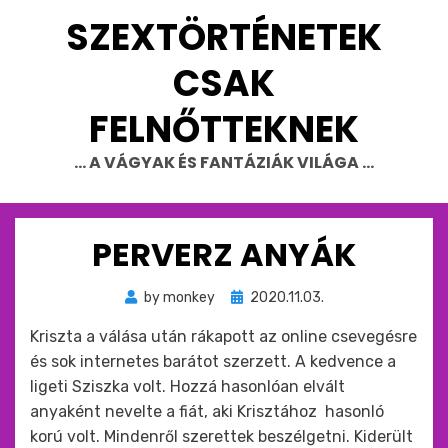
Skip
SZEXTÖRTÉNETEK
to
content
CSAK
FELNŐTTEKNEK
… A VÁGYAK ÉS FANTÁZIÁK VILÁGA …
PERVERZ ANYÁK
Beküldve
by
monkey
2020.11.03.
ide
Kriszta a válása után rákapott az online csevegésre
:
és sok internetes barátot szerzett. A kedvence a
ligeti Sziszka volt. Hozzá hasonlóan elvált
anyaként nevelte a fiát, aki Krisztához hasonló
korú volt. Mindenről szerettek beszélgetni. Kiderült