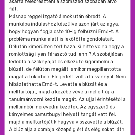
akarta felébreszteni a szomszéd szobában alvó
fiát.
Másnap reggel izgató álmok után ébredt. A
munkába induláshoz készülve azon járt az agya,
hogy hogyan fogja este 10-ig felhúzni Ernő-t. A
probléma munka alatt is lekötötte gondolatait.
Délután kimerülten tért haza. Ki hitte volna hogy a
romlottság ilyen fárasztó tud lenni? A szobájában
ledobta a szoknyáját és elkezdte kigombolni a
blúzát, de félúton megállt, amikor megpillantotta
magát a tükörben. Elégedett volt a látvánnyal. Nem
hibáztathatta Ernő-t. Levette a blúzát és a
melltartóját, majd a kezébe véve a melleit újra
tanulmányozni kezdte magát. Az ujjai érintésétől a
mellbimbói merevedni kezdtek. Az egyszerű és
kényelmes pamutbugyi helyett tangát vett fel,
majd a melltartóját kihagyva visszavette a blúzát.
A blúz alja a combja közepéig ért és elég sokat látni