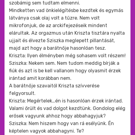
szobámig sem tudtam elmenni.
Mindketten vad önkielégítésbe kezdtek és egymás
látványa csak olaj volt a tűzre. Nem volt
mikrofonjuk, de az arckifejezéseik mindent
elárultak. Az orgazmus után Kriszta tisztára nyalta
ujjait és élvezte Sziszka meglepett pillantását,
majd azt hogy a barátnője hasonlóan tesz.
Kriszta: Ilyen élményben még sohasem volt részem!
Sziszka: Nekem sem. Nem tudom meddig bírják a
fiúk és azt is be kell vallanom hogy olyasmit érzek
irántad amit korábban nem.
A barátnője szavaitól Kriszta szívverése
felgyorsult.
Kriszta: Megértelek…én is hasonlóan érzek irántad.
Valami őrült és vad dolgot kezdtünk. Gondolog elég
erősek vagyunk ahhoz hogy abbahagyjuk?
Sziszka: Nem hiszem hogy van rá esélyünk. Én
képtelen vagyok abbahagyni. Te?