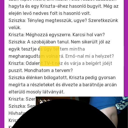
hagyta és egy Kriszta-éhez hasonló bugyit. Még az
elején levő nedves folt is hasonló volt.
Sziszka: Tényleg megtesszük, ugye? Szeretkezünk
velük.
Kriszta: Méghozzá egyszerre. Karcsi hol van?
Sziszka: A szobájában tanul. Nem sikerült jól az
egyik tesztje és úgy tettem mintha
megharagudtam volna rá. Ernő-nal mi a helyzet?
Kriszta: Odalent TV-t néz és várja a beígért jóéjt
puszit. Mondhatom a tervem?
Sziszka élénken bólogatott, Kriszta pedig gyorsan
megírta a részleteket és élvezte a barátnője arcán
elterülő mosoly látványát.
Kriszta: Szerinted működni fog?
Sziszka: Semmi kétség. A fiúk imádni fogják.
Hívhatom Karcsi-t?
Kriszta: Igen. Én hívom Ernő-t. Kezdődjék a játék!
Kriszta megfordult a székével és elkiáltotta magát: