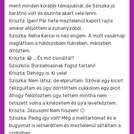
ment minden korábbi témájuknál, de Sziszka jó
barátnő volt és őszinte akart vele lenni.
Kriszta: Igen! Pár hete meztelenül kapott rajta
amikor előjöttem a zuhanyzóból.
Sziszka: Néha Karcsi is néz engem. A múlt vasárnap
megláttam a hálószobám tükrében, miközben
öltöztem.
Kriszta: 😀 … És mit csináltál?
Sziszkna: Borzalmasnak fogsz tartani!
Kriszta: Dehogy is. Ki vele!
Sziszka: Nem látsz, de elpirultam. Szóval egy kicsit
felizgultam és úgy döntöttem cukkolom egy picit.
Ahogy felöltöztem úgy tettem mintha nem
tetszett volna a kinézetem és újra levetkőztem.
Kriszta: Jézusom! Nem hiszem! 🙂
Sziszka: Pedig így volt! Még a melltartómat és a
bugyimat is lecseréltem és meztelenül sétáltam a
szobában.