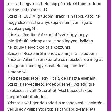
kell rajta egy kicsit. Holnap péntek. Otthon tudnád
tartani este Karcsi-t?
Sziszka: LOL! Alig tudom kirakni a házból. Attól fél
hogy elszalasztja anyukája valamilyen izgató
tevékenységét.
Kriszta: Rendben! Akkor intézzük úgy, hogy
mindkét fiú holnap este itthon legyen…kellően
felizgulva. Nyolckor találkozzunk!
Sziszka: Részemről mehet, de mi jár a fejedben?
Kriszta: Valami szórakoztató és mocskos, de még át
kell gondolnom egy kicsit. Holnap mindent
elmondok!
Még beszélgettek egy kicsit, de Kriszta ellenállt
Sziszka tervét illető érdeklődésnek. Az eddigre
szokásossá vált “Szeretlek!”-kel búcsúztak és
megpróbáltak aludni.
Kriszta sokat gondolkodott a másnap esti viseletén,
végül egy vállpántos top és tangabugyi mellett