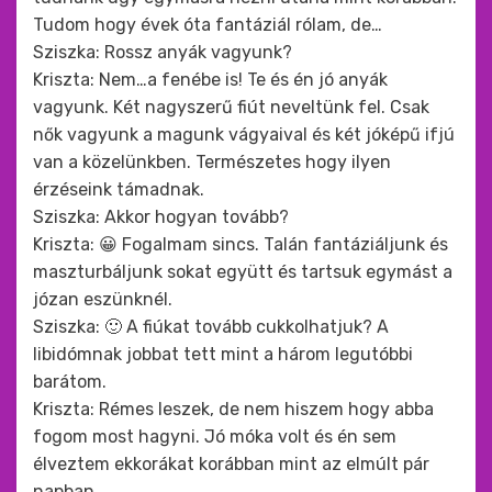
Tudom hogy évek óta fantáziál rólam, de…
Sziszka: Rossz anyák vagyunk?
Kriszta: Nem…a fenébe is! Te és én jó anyák
vagyunk. Két nagyszerű fiút neveltünk fel. Csak
nők vagyunk a magunk vágyaival és két jóképű ifjú
van a közelünkben. Természetes hogy ilyen
érzéseink támadnak.
Sziszka: Akkor hogyan tovább?
Kriszta: 😀 Fogalmam sincs. Talán fantáziáljunk és
maszturbáljunk sokat együtt és tartsuk egymást a
józan eszünknél.
Sziszka: 🙂 A fiúkat tovább cukkolhatjuk? A
libidómnak jobbat tett mint a három legutóbbi
barátom.
Kriszta: Rémes leszek, de nem hiszem hogy abba
fogom most hagyni. Jó móka volt és én sem
élveztem ekkorákat korábban mint az elmúlt pár
napban.