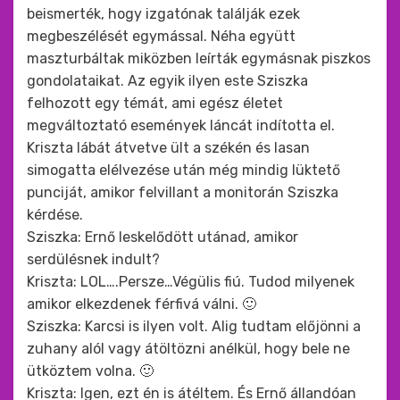
beismerték, hogy izgatónak találják ezek
megbeszélését egymással. Néha együtt
maszturbáltak miközben leírták egymásnak piszkos
gondolataikat. Az egyik ilyen este Sziszka
felhozott egy témát, ami egész életet
megváltoztató események láncát indította el.
Kriszta lábát átvetve ült a székén és lasan
simogatta elélvezése után még mindig lüktető
punciját, amikor felvillant a monitorán Sziszka
kérdése.
Sziszka: Ernő leskelődött utánad, amikor
serdülésnek indult?
Kriszta: LOL….Persze…Végülis fiú. Tudod milyenek
amikor elkezdenek férfivá válni. 🙂
Sziszka: Karcsi is ilyen volt. Alig tudtam előjönni a
zuhany alól vagy átöltözni anélkül, hogy bele ne
ütköztem volna. 🙂
Kriszta: Igen, ezt én is átéltem. És Ernő állandóan