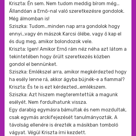
Kriszta: Én sem. Nem tudom meddig bírom még…
Állandóan a Ernő-nal való szeretkezésre gondolok.
Még álmomban is!
Sziszka: Tudom…minden nap arra gondolok hogy
ennyi…vagy én mászok Karcsi ölébe, vagy ő kap el
és dug meg, amikor bolondozok vele.
Kriszta: Igen! Amikor Ernő rám néz néha azt látom a
tekintetében hogy őrült szeretkezés közben
gondol el bennünket.
Sziszka: Emlékszel arra, amikor megkérdezted hogy
ha esély lenne rá, akkor ágyba bújnék-e a fiammal?
Kriszta: És te is ezt kérdezted…emlékszem.
Sziszka: Azt hiszem megteremtettük a magunk
esélyét. Nem fordulhatunk vissza.
Egy darabig egymásra bámultak és nem mozdultak,
csak egymás arckifejezését tanulmányozták. A
távolság ellenére is érezték a másikban tomboló
vágyat. Végül Kriszta írni kezdett.