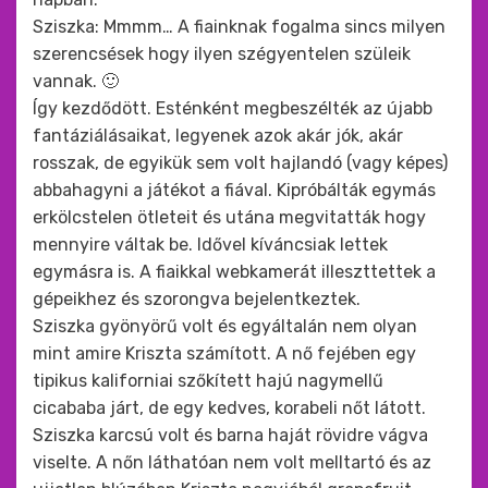
Sziszka: Mmmm… A fiainknak fogalma sincs milyen
szerencsések hogy ilyen szégyentelen szüleik
vannak. 🙂
Így kezdődött. Esténként megbeszélték az újabb
fantáziálásaikat, legyenek azok akár jók, akár
rosszak, de egyikük sem volt hajlandó (vagy képes)
abbahagyni a játékot a fiával. Kipróbálták egymás
erkölcstelen ötleteit és utána megvitatták hogy
mennyire váltak be. Idővel kíváncsiak lettek
egymásra is. A fiaikkal webkamerát illeszttettek a
gépeikhez és szorongva bejelentkeztek.
Sziszka gyönyörű volt és egyáltalán nem olyan
mint amire Kriszta számított. A nő fejében egy
tipikus kaliforniai szőkített hajú nagymellű
cicababa járt, de egy kedves, korabeli nőt látott.
Sziszka karcsú volt és barna haját rövidre vágva
viselte. A nőn láthatóan nem volt melltartó és az