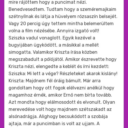
mire rájöttem hogy a puncimat nézi.
Benedvesedtem. Tudtam hogy a szeméremajkaim
szétnyílnak és látja a hüvelyem rózsaszín belsejét.
Vagy 20 percig úgy tettem mintha belemerültem
volna a film nézésébe. Annyira izgató volt!
Sziszka vadul vonaglott. Egyik kezével a
bugyijában ügyködött, a másikkal a mellét
simogatta. Valamikor Kriszta írása közben
megszabadult a pólójától. Amikor észrevette hogy
Kriszta nézi, elengedte a keblét és írni kezdett:
Sziszka: Mi lett a vége? Részleteket akarok kislány!
Kriszta: Majdnem fél óráig bámult. Már arra
gondoltam hogy ott fogok elélvezni anélkül hogy
magamhoz érnék, amikor Ernő nem bírta tovább.
Azt mondta hogy elálmosodott és elvonult. Olyan
merevedése volt hogy majdnem szétszakadt az
alsónadrágja. Alighogy becsukódott a szobája
ajtaja, már a puncimban is volt az ujjam. A