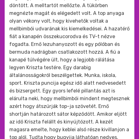
döntött. A melltartót mellőzte. A tükörben
megnézte magát és elégedett volt. A top anyaga
olyan vékony volt, hogy kivehetők voltak a
mellbimbói udvarának kis kiemelkedései. A hazatérő
fiát a kanapén összekucorodva és TV-t nézve
fogadta. Ernő lezuhanyozott és egy pólóban és
bermuda nadrágban csatlakozott hozzá. A fiú a
kanapé túlvégére ült, hogy a legjobb rálátása
legyen Kriszta testére. Egy darabig
általánosságokról beszélgettek. Munka, iskola,
sport. Kriszta puncija egész idő alatt nedvesedett
és bizsergett. Egy gyors lefelé pillantás azt is
elárulta neki, hogy mellbimbói mindent megtesznek
azért hogy átszúrják top-ja szövetét. Ernő
shortján határozott sátor képződött. Amikor eljött
az idő Kriszta felállt és kinyújtózott. A kezét
magasra emelte, hogy keblei alsó része kivillanjon a
top alól. Tudta hogy bugyija láthatóan nedves.