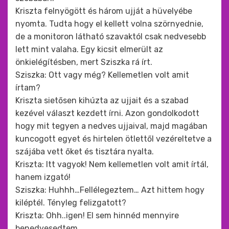
Kriszta felnyögött és három ujját a hüvelyébe
nyomta. Tudta hogy el kellett volna szörnyednie,
de a monitoron látható szavaktól csak nedvesebb
lett mint valaha. Egy kicsit elmerült az
önkielégítésben, mert Sziszka rá írt.
Sziszka: Ott vagy még? Kellemetlen volt amit
írtam?
Kriszta sietősen kihúzta az ujjait és a szabad
kezével választ kezdett írni. Azon gondolkodott
hogy mit tegyen a nedves ujjaival, majd magában
kuncogott egyet és hirtelen ötlettől vezéreltetve a
szájába vett őket és tisztára nyalta.
Kriszta: Itt vagyok! Nem kellemetlen volt amit írtál,
hanem izgató!
Sziszka: Huhhh…Fellélegeztem… Azt hittem hogy
kiléptél. Tényleg felizgatott?
Kriszta: Ohh..igen! El sem hinnéd mennyire
benedvesedtem.