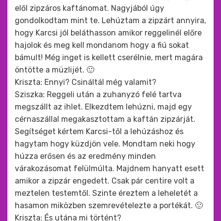
elől zipzáros kaftánomat. Nagyjából úgy
gondolkodtam mint te. Lehúztam a zipzárt annyira,
hogy Karcsi jól beláthasson amikor reggelinél előre
hajolok és meg kell mondanom hogy a fiú sokat
bámult! Még inget is kellett cserélnie, mert magára
öntötte a müzlijét. 🙂
Kriszta: Ennyi? Csináltál még valamit?
Sziszka: Reggeli után a zuhanyzó felé tartva
megszállt az ihlet. Elkezdtem lehúzni, majd egy
cérnaszállal megakasztottam a kaftán zipzárját.
Segítséget kértem Karcsi-től a lehúzáshoz és
hagytam hogy küzdjön vele. Mondtam neki hogy
húzza erősen és az eredmény minden
várakozásomat felülmúlta. Majdnem hanyatt esett
amikor a zipzár engedett. Csak pár centire volt a
meztelen testemtől. Szinte éreztem a leheletét a
hasamon miközben szemrevételezte a portékát. 🙂
Kriszta: És utána mi történt?