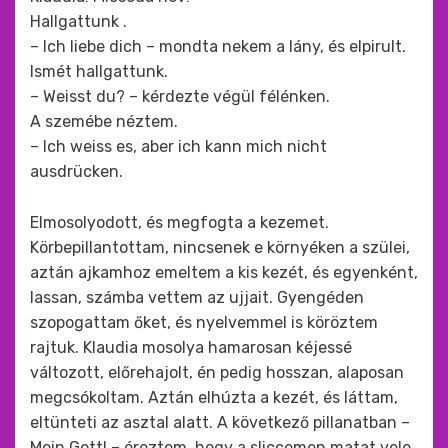
Hallgattunk .
– Ich liebe dich – mondta nekem a lány, és elpirult.
Ismét hallgattunk.
– Weisst du? – kérdezte végül félénken.
A szemébe néztem.
– Ich weiss es, aber ich kann mich nicht
ausdrücken.
Elmosolyodott, és megfogta a kezemet.
Körbepillantottam, nincsenek e környéken a szülei,
aztán ajkamhoz emeltem a kis kezét, és egyenként,
lassan, számba vettem az ujjait. Gyengéden
szopogattam őket, és nyelvemmel is köröztem
rajtuk. Klaudia mosolya hamarosan kéjessé
változott, előrehajolt, én pedig hosszan, alaposan
megcsókoltam. Aztán elhúzta a kezét, és láttam,
eltünteti az asztal alatt. A következő pillanatban –
Mein Gott! – éreztem, hogy a sliccemen matat vele.