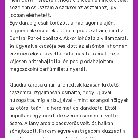
Közelebb csúsztam a székkel az asztalhoz, így
jobban elérhetett.
Egy darabig csak körözött a nadrágom elején,
mígnem akkora erekciót nem produkáltam, mint a
Central Park-i obeliszk. Akkor lehúzta a villámzárat,
és ügyes kis kacsója besiklott az alsómba, ahonnan
érzékien elővarázsolta hatalmas farkamat. Fejét
kéjesen hátrahajtotta, én pedig odahajoltam
megcsókolni parfümillatú nyakát.
Klaudia karcsú ujjai ráfonódtak lázasan lüktető
faszomra. Izgalmasan csinálta, négy ujjával
húzogatta, míg a kisujjával – mint az angol hölgyek
az ötórai teán – a heréimet csiklandozta. Ettől
púpoltam egy kicsit, de szerencsére nem vette
észre. A lány arca pipacsvörös volt, és halkan
sóhajtozott. Farkam egyre vastagabbra duzzadt a