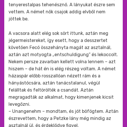
tenyerestalpas tehenésznő. A lányukat észre sem
vettem. A német nők csajok addig elvből nem
jöttek be.
A vacsora alatt elég sok sört ittunk, aztán meg
jégermeistereket, így esett, hogy a desszertet
követően Fecó összehányta magát az asztalnál,
aztán azt motyogta „entschuldigung” és lekoccolt.
Nekem persze zavarban kellett volna lennem – azt
hiszem – de hát én is elég részeg voltam. A német
házaspár előbb rosszallóan nézett rám és a
hányástócsára, aztán tanácstalanul, végül
felálltak és feltörölték a csandát. Aztán
megragadták az alkalmat, hogy kimenjenek kicsit
levegőzni.
– Unangenehm – mondtam, és jót böfögtem. Aztán
észrevettem, hogy a Petzke lány még mindig az
asztalnál ül, és érdeklődve figyel.