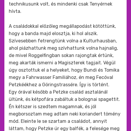
technikusunk volt, és mindenki csak Tenyérnek
hívta.
A családokkal előzőleg megállapodást kötöttünk,
hogy a banda majd elosztja, ki hol alszik.
Szívesebben fetrengtünk volna a Kulturhausban,
ahol piázhattunk meg szívhattunk volna hajnalig,
de mivel Roggelfingban sokan rajongtak értünk,
meg akarták ismerni a Magiszterek tagjait. Végül
úgy osztottuk el a helyeket, hogy Bundi és Tomika
megy a Fahrwasser Familiához, én meg Fecóval
Petzkéékhez a Göringstrassére. Így is történt.
Egy órával később a Petzke család asztalánál
ültünk, és kétpofára zabáltuk a bolognai spagettit.
Én kétszer is szedtem magamnak, és jól
megborsoztam meg adtam neki koriandert tömény
mód. Eleinte le se szartam a családot, annyit
láttam, hogy Petzke úr egy balfék, a felesége meg