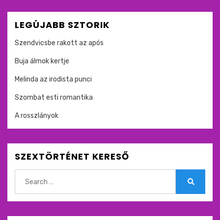
LEGÚJABB SZTORIK
Szendvicsbe rakott az após
Buja álmok kertje
Melinda az irodista punci
Szombat esti romantika
A rosszlányok
SZEXTÖRTÉNET KERESŐ
Search
for:
Search