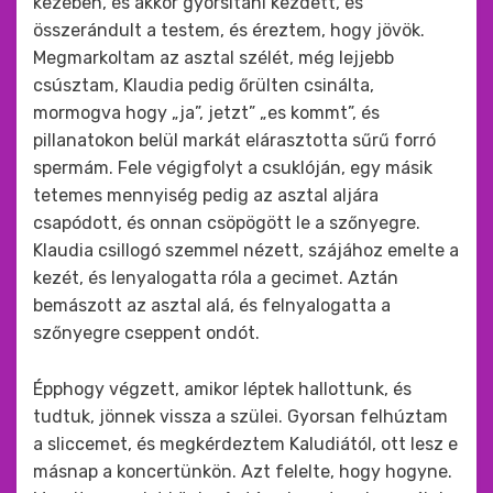
kezében, és akkor gyorsítani kezdett, és
összerándult a testem, és éreztem, hogy jövök.
Megmarkoltam az asztal szélét, még lejjebb
csúsztam, Klaudia pedig őrülten csinálta,
mormogva hogy „ja”, jetzt” „es kommt”, és
pillanatokon belül markát elárasztotta sűrű forró
spermám. Fele végigfolyt a csuklóján, egy másik
tetemes mennyiség pedig az asztal aljára
csapódott, és onnan csöpögött le a szőnyegre.
Klaudia csillogó szemmel nézett, szájához emelte a
kezét, és lenyalogatta róla a gecimet. Aztán
bemászott az asztal alá, és felnyalogatta a
szőnyegre cseppent ondót.
Épphogy végzett, amikor léptek hallottunk, és
tudtuk, jönnek vissza a szülei. Gyorsan felhúztam
a sliccemet, és megkérdeztem Kaludiától, ott lesz e
másnap a koncertünkön. Azt felelte, hogy hogyne.