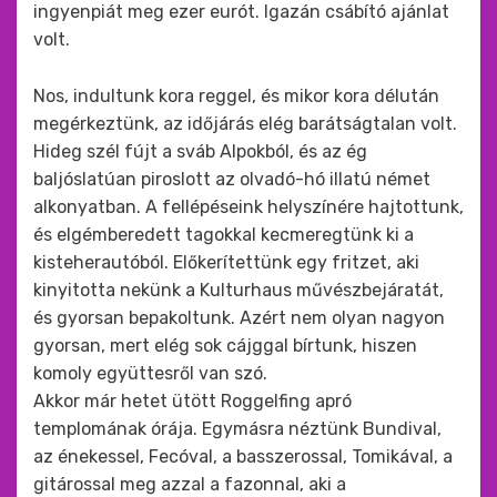
ingyenpiát meg ezer eurót. Igazán csábító ajánlat
volt.
Nos, indultunk kora reggel, és mikor kora délután
megérkeztünk, az időjárás elég barátságtalan volt.
Hideg szél fújt a sváb Alpokból, és az ég
baljóslatúan piroslott az olvadó-hó illatú német
alkonyatban. A fellépéseink helyszínére hajtottunk,
és elgémberedett tagokkal kecmeregtünk ki a
kisteherautóból. Előkerítettünk egy fritzet, aki
kinyitotta nekünk a Kulturhaus művészbejáratát,
és gyorsan bepakoltunk. Azért nem olyan nagyon
gyorsan, mert elég sok cájggal bírtunk, hiszen
komoly együttesről van szó.
Akkor már hetet ütött Roggelfing apró
templomának órája. Egymásra néztünk Bundival,
az énekessel, Fecóval, a basszerossal, Tomikával, a
gitárossal meg azzal a fazonnal, aki a