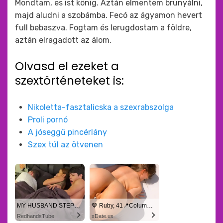
Mondtam, es ist könig. Aztán elmentem brunyálni,
majd aludni a szobámba. Fecó az ágyamon hevert
full bebaszva. Fogtam és lerugdostam a földre,
aztán elragadott az álom.
Olvasd el ezeket a
szextörténeteket is:
Nikoletta-fasztalicska a szexrabszolga
Proli pornó
A jóseggű pincérlány
Szex túl az ötvenen
MY HUSBAND STEPSON MISTAKENLY GIVES ME IN THE ASS
💙 Ruby, 41📍Columbus
RedhandsTube
xDate.us