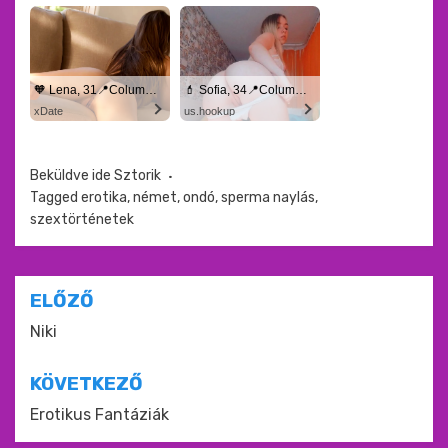
🧡 Lena, 31📍Columbus
💄 Sofia, 34📍Columbus
xDate
us.hookup
Beküldve ide
Sztorik
Tagged
erotika
,
német
,
ondó
,
sperma naylás
,
szextörténetek
Bejegyzés
ELŐZŐ
navigáció
Niki
KÖVETKEZŐ
Erotikus Fantáziák