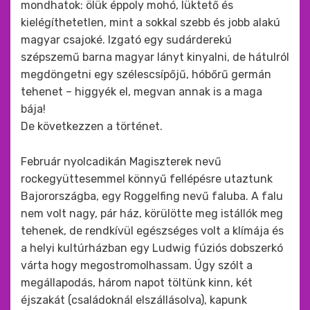
mondhatok: ölük éppoly mohó, lüktető és
kielégíthetetlen, mint a sokkal szebb és jobb alakú
magyar csajoké. Izgató egy sudárderekú
szépszemű barna magyar lányt kinyalni, de hátulról
megdöngetni egy szélescsípőjű, hóbőrű germán
tehenet – higgyék el, megvan annak is a maga
bája!
De következzen a történet.
Február nyolcadikán Magiszterek nevű
rockegyüttesemmel könnyű fellépésre utaztunk
Bajorországba, egy Roggelfing nevű faluba. A falu
nem volt nagy, pár ház, körülötte meg istállók meg
tehenek, de rendkívül egészséges volt a klímája és
a helyi kultúrházban egy Ludwig fúziós dobszerkó
várta hogy megostromolhassam. Úgy szólt a
megállapodás, három napot töltünk kinn, két
éjszakát (családoknál elszállásolva), kapunk