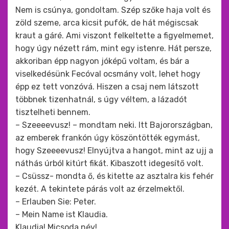
Nem is csúnya, gondoltam. Szép szőke haja volt és
zöld szeme, arca kicsit pufók, de hát mégiscsak
kraut a gáré. Ami viszont felkeltette a figyelmemet,
hogy úgy nézett rám, mint egy istenre. Hát persze,
akkoriban épp nagyon jóképű voltam, és bár a
viselkedésünk Fecóval ocsmány volt, lehet hogy
épp ez tett vonzóvá. Hiszen a csaj nem látszott
többnek tizenhatnál, s úgy véltem, a lázadót
tisztelheti bennem.
– Szeeeevusz! – mondtam neki. Itt Bajorországban,
az emberek frankón úgy köszöntötték egymást,
hogy Szeeeevusz! Elnyújtva a hangot, mint az ujj a
náthás úrból kitúrt fikát. Kibaszott idegesítő volt.
– Csüssz- mondta ő, és kitette az asztalra kis fehér
kezét. A tekintete párás volt az érzelmektől.
– Erlauben Sie: Peter.
– Mein Name ist Klaudia.
Klaudia! Micsoda név!