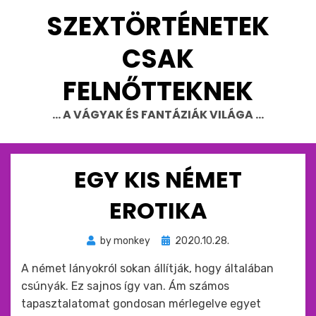
Skip
SZEXTÖRTÉNETEK
to
content
CSAK
FELNŐTTEKNEK
… A VÁGYAK ÉS FANTÁZIÁK VILÁGA …
EGY KIS NÉMET
EROTIKA
Beküldve
by
monkey
2020.10.28.
ide
A német lányokról sokan állítják, hogy általában
:
csúnyák. Ez sajnos így van. Ám számos
tapasztalatomat gondosan mérlegelve egyet