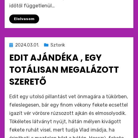
időtől függetlenül…
Elolvasom
Beküldve
2024.03.01.
Sztorik
ide
EDIT AJÁNDÉKA , EGY
:
TOTÁLISAN MEGALÁZOTT
SZERETŐ
by
monkey
Edit egy utolsó pillantást vet önmagára a tükörben,
feleslegesen, bár egy finom vékony fekete ecsettel
igazít vér vörösre rúzsozott ajkán és elmosolyodik.
Tökéletes látványt nyújt, hátán mélyen kivágott
fekete ruhát visel, mert tudja Vlad imádja, ha