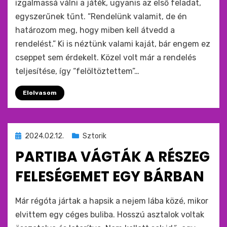
izgalmassá válni a játék, ugyanis az első feladat,
egyszerűnek tűnt. “Rendelünk valamit, de én
határozom meg, hogy miben kell átvedd a
rendelést.” Ki is néztünk valami kaját, bár engem ez
cseppet sem érdekelt. Közel volt már a rendelés
teljesítése, így “felöltöztettem”…
Elolvasom
Beküldve
2024.02.12.
Sztorik
ide
PARTIBA VÁGTÁK A RÉSZEG
:
FELESÉGEMET EGY BÁRBAN
by
monkey
Már régóta jártak a hapsik a nejem lába közé, mikor
elvittem egy céges buliba. Hosszú asztalok voltak