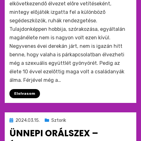
elkövetkezendõ élvezet elõre vetítéseként,
mintegy elõjáték izgatta fel a különbözõ
segédeszközök, ruhák rendezgetése.
Tulajdonképpen hobbija, szórakozása, egyáltalán
magánélete nem is nagyon volt ezen kívül.
Negyvenes évei derekán járt, nem is igazán hitt
benne, hogy valaha is párkapcsolatban élvezheti
még a szexuális együttlét gyönyörét. Pedig az
élete 10 évvel ezelõttig maga volt a családanyák
álma. Férjével még a…
Elolvasom
Beküldve
2024.03.15.
Sztorik
ide
ÜNNEPI ORÁLSZEX –
: