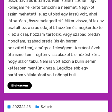
összetolva és leterítve. Nem kellett sok idő, egy
kollégám felkérte táncolni a nejemet. Négy-öt
szám mehetett le, az utolsó egy lassú volt, ahol
láthatóan „összemelegedtek”. Mikor visszajöttek az
asztalhoz, a srác odajött, hozzám és megkérdezte,
ki ez a csaj, hozzám tartozik, vagy szabad préda?
Mondtam, szabad préda (és én barom
hozzátettem), amúgy a feleségem. A srácot évek
óta ismertem, rögtön visszakozott, elnézést kért,
hogy akkor tabu. Nem is volt azon a bulin semmi,
kettesben mentünk haza. Legközelebb egy
barátom vállalatánál volt nőnapi buli.…
Elolvasom
Beküldve
2023.12.28.
Sztorik