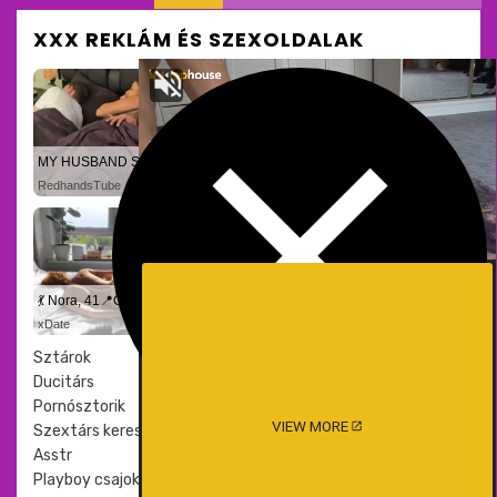
XXX REKLÁM ÉS SZEXOLDALAK
Meztelen
MY HUSBAND STEPSON MISTAKENLY GIVES ME IN THE ASS
💙 Isabella, 40📍Columbus
RedhandsTube
xDate.us
💃 Nora, 41📍Columbus
✨ Maya, 39📍Columbus
xDate
us.hookup
Sztárok
Ducitárs
Pornósztorik
VIEW MORE
Szextárs kereső
Asstr
Playboy csajok