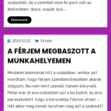
szabadidő, de a szombat este fix pont volt az
életünkben: disco, csajok, buli.…
Elolvasom
Beküldve
2023.12.22.
Sztorik
ide
A FÉRJEM MEGBASZOTT A
:
MUNKAHELYEMEN
by
monkey
Mindenki bolondnak hitt a családban, amikor azt
mondtam, hogy férjem szerelőműhelyében akarok
dolgozni. Na nem mint szerelő, hanem könyvelő.
Péter már öt éve működteti ezt a kis boltot, és arra
panaszkodott, hogy a könyvelője folyton átveri. –
Hát akkor meg minek tanultam meg ezt a szakmát?