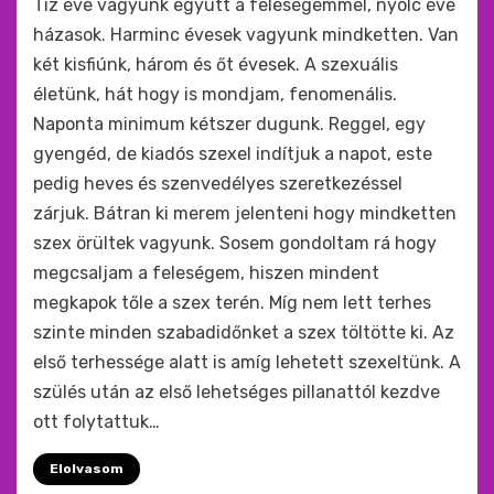
Tíz éve vagyunk együtt a feleségemmel, nyolc éve
házasok. Harminc évesek vagyunk mindketten. Van
két kisfiúnk, három és őt évesek. A szexuális
életünk, hát hogy is mondjam, fenomenális.
Naponta minimum kétszer dugunk. Reggel, egy
gyengéd, de kiadós szexel indítjuk a napot, este
pedig heves és szenvedélyes szeretkezéssel
zárjuk. Bátran ki merem jelenteni hogy mindketten
szex örültek vagyunk. Sosem gondoltam rá hogy
megcsaljam a feleségem, hiszen mindent
megkapok tőle a szex terén. Míg nem lett terhes
szinte minden szabadidőnket a szex töltötte ki. Az
első terhessége alatt is amíg lehetett szexeltünk. A
szülés után az első lehetséges pillanattól kezdve
ott folytattuk…
Elolvasom