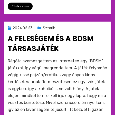
Elolvasom
Beküldve
2024.02.23.
Sztorik
ide
A FELESÉGEM ÉS A BDSM
:
TÁRSASJÁTÉK
by
monkey
Régóta szemezgettem az interneten egy “BDSM”
játékkal, így végül megrendeltem. A játék folyamán
végig kissé pajzán/erotikus vagy éppen kínos
kérdések vannak. Termeszetesen ez egy ivós játék
is egyben, így alkoholból sem volt hiány. A játék
elején mindketten fel kell írjuk egy lapra, hogy mi a
vesztes büntetése. Mivel szerencsére én nyertem,
így az én kívánságom teljesült. Itt kezdett igazán