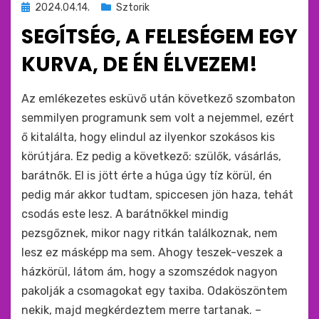
Beküldve
2024.04.14.
Sztorik
ide
SEGÍTSÉG, A FELESÉGEM EGY
:
KURVA, DE ÉN ÉLVEZEM!
by
monkey
Az emlékezetes esküvő után következő szombaton
semmilyen programunk sem volt a nejemmel, ezért
ő kitalálta, hogy elindul az ilyenkor szokásos kis
körútjára. Ez pedig a következő: szülők, vásárlás,
barátnők. El is jött érte a húga úgy tíz körül, én
pedig már akkor tudtam, spiccesen jön haza, tehát
csodás este lesz. A barátnőkkel mindig
pezsgőznek, mikor nagy ritkán találkoznak, nem
lesz ez másképp ma sem. Ahogy teszek-veszek a
házkörül, látom ám, hogy a szomszédok nagyon
pakolják a csomagokat egy taxiba. Odaköszöntem
nekik, majd megkérdeztem merre tartanak. –