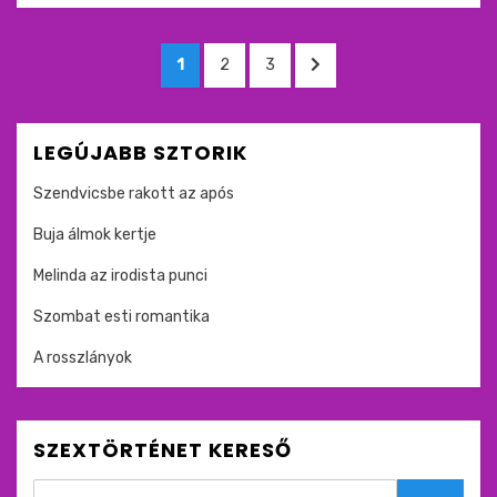
Bejegyzések
OLDAL
OLDAL
OLDAL
KÖVETKEZŐ
1
2
3
lapozása
OLDAL
LEGÚJABB SZTORIK
Szendvicsbe rakott az após
Buja álmok kertje
Melinda az irodista punci
Szombat esti romantika
A rosszlányok
SZEXTÖRTÉNET KERESŐ
Search