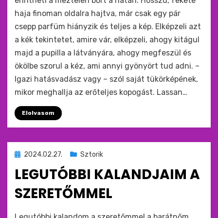
érintheti a meztelen bőrt a hátán. Hosszú, fekete
haja finoman oldalra hajtva, már csak egy pár
csepp parfüm hiányzik és teljes a kép. Elképzeli azt
a kék tekintetet, amire vár, elképzeli, ahogy kitágul
majd a pupilla a látványára, ahogy megfeszül és
ökölbe szorul a kéz, ami annyi gyönyört tud adni. –
Igazi hatásvadász vagy – szól saját tükörképének,
mikor meghallja az erőteljes kopogást. Lassan…
Elolvasom
Beküldve
2024.02.27.
Sztorik
ide
LEGUTÓBBI KALANDJAIM A
:
SZERETŐMMEL
by
monkey
Legutóbbi kalandom a szeretőmmel,a barátnőm