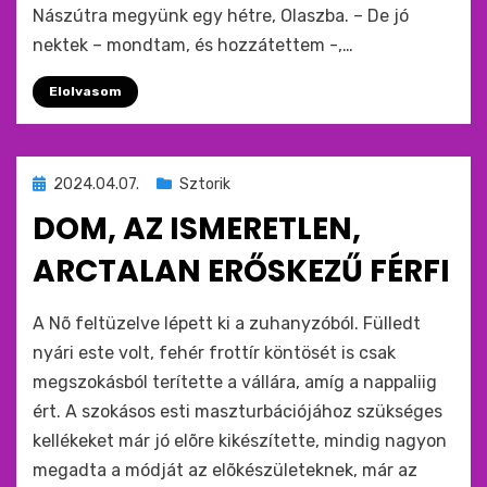
Nászútra megyünk egy hétre, Olaszba. – De jó
nektek – mondtam, és hozzátettem -,…
Elolvasom
Beküldve
2024.04.07.
Sztorik
ide
DOM, AZ ISMERETLEN,
:
ARCTALAN ERŐSKEZŰ FÉRFI
by
monkey
A Nõ feltüzelve lépett ki a zuhanyzóból. Fülledt
nyári este volt, fehér frottír köntösét is csak
megszokásból terítette a vállára, amíg a nappaliig
ért. A szokásos esti maszturbációjához szükséges
kellékeket már jó elõre kikészítette, mindig nagyon
megadta a módját az elõkészületeknek, már az