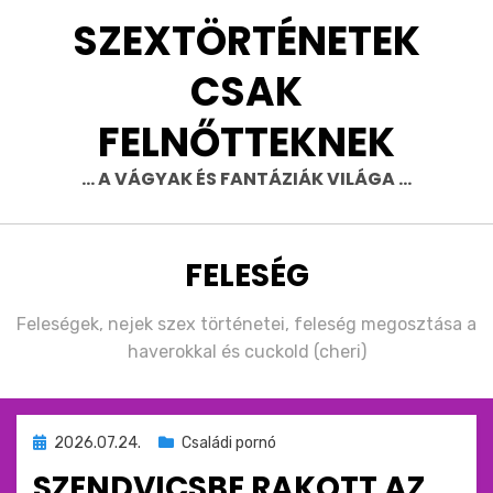
Skip
SZEXTÖRTÉNETEK
to
content
CSAK
FELNŐTTEKNEK
… A VÁGYAK ÉS FANTÁZIÁK VILÁGA …
CÍMKE
:
FELESÉG
Feleségek, nejek szex történetei, feleség megosztása a
haverokkal és cuckold (cheri)
Beküldve
2026.07.24.
Családi pornó
ide
SZENDVICSBE RAKOTT AZ
: