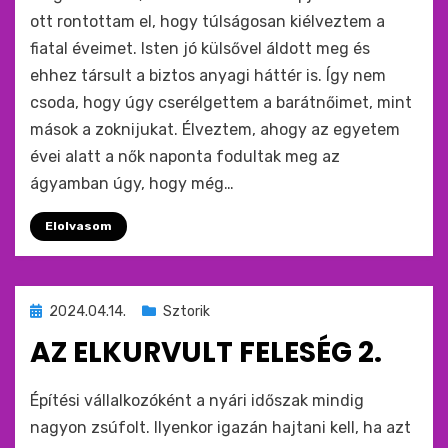
ott rontottam el, hogy túlságosan kiélveztem a
fiatal éveimet. Isten jó külsővel áldott meg és
ehhez társult a biztos anyagi háttér is. Így nem
csoda, hogy úgy cserélgettem a barátnőimet, mint
mások a zoknijukat. Élveztem, ahogy az egyetem
évei alatt a nők naponta fodultak meg az
ágyamban úgy, hogy még…
Elolvasom
Beküldve
2024.04.14.
Sztorik
ide
AZ ELKURVULT FELESÉG 2.
:
by
monkey
Építési vállalkozóként a nyári időszak mindig
nagyon zsúfolt. Ilyenkor igazán hajtani kell, ha azt