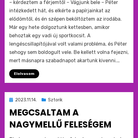
– kérdeztem a férjemtől – Vágjunk bele – Péter
intézkedett hát, és elkérte a papírjainkat az
elődömtől, és én szépen beköltöztem az irodába.
Már egy hete dolgoztunk kettesben, amikor
behoztak egy vadi új sportkocsit. A
lengéscsillapítójával volt valami probléma, és Péter
sehogy sem boldogult vele. Be kellett volna fejezni,
mert másnapra szabadnapot akartunk kivenni.…
Elolvasom
Beküldve
2023.11.14.
Sztorik
ide
MEGCSALTAM A
:
NAGYMELLŰ FELESÉGEM
by
monkey