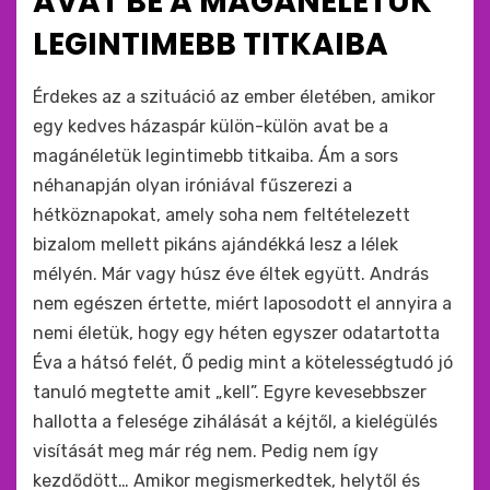
AVAT BE A MAGÁNÉLETÜK
LEGINTIMEBB TITKAIBA
by
monkey
Érdekes az a szituáció az ember életében, amikor
egy kedves házaspár külön-külön avat be a
magánéletük legintimebb titkaiba. Ám a sors
néhanapján olyan iróniával fűszerezi a
hétköznapokat, amely soha nem feltételezett
bizalom mellett pikáns ajándékká lesz a lélek
mélyén. Már vagy húsz éve éltek együtt. András
nem egészen értette, miért laposodott el annyira a
nemi életük, hogy egy héten egyszer odatartotta
Éva a hátsó felét, Ő pedig mint a kötelességtudó jó
tanuló megtette amit „kell”. Egyre kevesebbszer
hallotta a felesége zihálását a kéjtől, a kielégülés
visítását meg már rég nem. Pedig nem így
kezdődött… Amikor megismerkedtek, helytől és