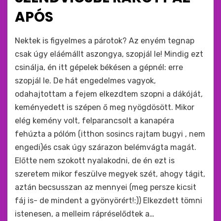
APÓS
by
monkey
Nektek is figyelmes a párotok? Az enyém tegnap
csak úgy eláémállt aszongya, szopjál le! Mindig ezt
csinálja, én itt gépelek békésen a gépnél: erre
szopjál le. De hát engedelmes vagyok,
odahajtottam a fejem elkezdtem szopni a dákóját,
keményedett is szépen ő meg nyögdösött. Mikor
elég kemény volt, felparancsolt a kanapéra
fehúzta a pólóm (itthon sosincs rajtam bugyi , nem
engedi)és csak úgy szárazon belémvágta magát.
Előtte nem szokott nyalakodni, de én ezt is
szeretem mikor feszülve megyek szét, ahogy tágit,
aztán becsusszan az mennyei (meg persze kicsit
fáj is- de mindent a gyönyörért!:)) Elkezdett tömni
istenesen, a melleim rápréselődtek a…