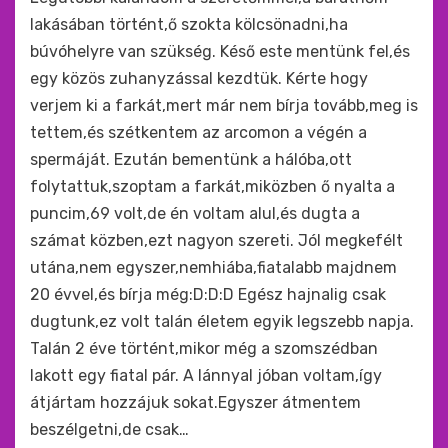
lakásában történt,ő szokta kölcsönadni,ha
búvóhelyre van szükség. Késő este mentünk fel,és
egy közös zuhanyzással kezdtük. Kérte hogy
verjem ki a farkát,mert már nem bí­rja tovább,meg is
tettem,és szétkentem az arcomon a végén a
spermáját. Ezután bementünk a hálóba,ott
folytattuk,szoptam a farkát,miközben ő nyalta a
puncim,69 volt,de én voltam alul,és dugta a
számat közben,ezt nagyon szereti. Jól megkefélt
utána,nem egyszer,nemhiába,fiatalabb majdnem
20 évvel,és bí­rja még:D:D:D Egész hajnalig csak
dugtunk,ez volt talán életem egyik legszebb napja.
Talán 2 éve történt,mikor még a szomszédban
lakott egy fiatal pár. A lánnyal jóban voltam,í­gy
átjártam hozzájuk sokat.Egyszer átmentem
beszélgetni,de csak…