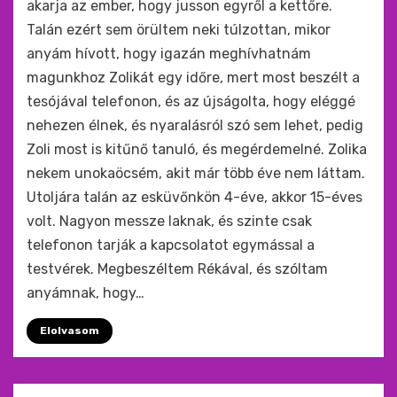
akarja az ember, hogy jusson egyről a kettőre.
Talán ezért sem örültem neki túlzottan, mikor
anyám hívott, hogy igazán meghívhatnám
magunkhoz Zolikát egy időre, mert most beszélt a
tesójával telefonon, és az újságolta, hogy eléggé
nehezen élnek, és nyaralásról szó sem lehet, pedig
Zoli most is kitűnő tanuló, és megérdemelné. Zolika
nekem unokaöcsém, akit már több éve nem láttam.
Utoljára talán az esküvőnkön 4-éve, akkor 15-éves
volt. Nagyon messze laknak, és szinte csak
telefonon tarják a kapcsolatot egymással a
testvérek. Megbeszéltem Rékával, és szóltam
anyámnak, hogy…
Elolvasom