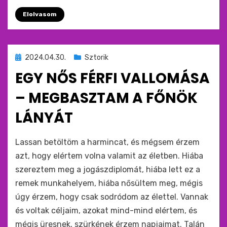
Elolvasom
Beküldve
2024.04.30.
Sztorik
ide
EGY NŐS FÉRFI VALLOMÁSA
:
– MEGBASZTAM A FŐNÖK
LÁNYÁT
by
monkey
Lassan betöltöm a harmincat, és mégsem érzem
azt, hogy elértem volna valamit az életben. Hiába
szereztem meg a jogászdiplomát, hiába lett ez a
remek munkahelyem, hiába nősültem meg, mégis
úgy érzem, hogy csak sodródom az élettel. Vannak
és voltak céljaim, azokat mind-mind elértem, és
mégis üresnek, szürkének érzem napjaimat. Talán