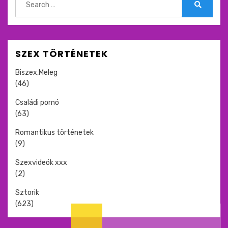
for:
Search
SZEX TÖRTÉNETEK
Biszex,Meleg
(46)
Családi pornó
(63)
Romantikus történetek
(9)
Szexvideók xxx
(2)
Sztorik
(623)