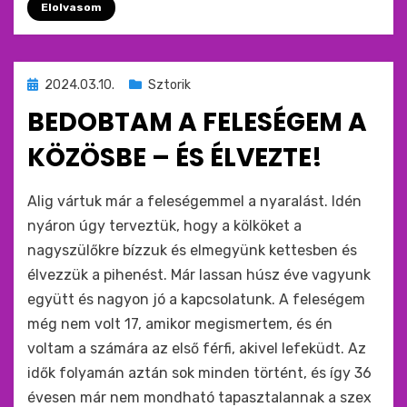
Elolvasom
Beküldve
2024.03.10.
Sztorik
ide
BEDOBTAM A FELESÉGEM A
:
KÖZÖSBE – ÉS ÉLVEZTE!
by
monkey
Alig vártuk már a feleségemmel a nyaralást. Idén
nyáron úgy terveztük, hogy a kölköket a
nagyszülőkre bízzuk és elmegyünk kettesben és
élvezzük a pihenést. Már lassan húsz éve vagyunk
együtt és nagyon jó a kapcsolatunk. A feleségem
még nem volt 17, amikor megismertem, és én
voltam a számára az első férfi, akivel lefeküdt. Az
idők folyamán aztán sok minden történt, és így 36
évesen már nem mondható tapasztalannak a szex