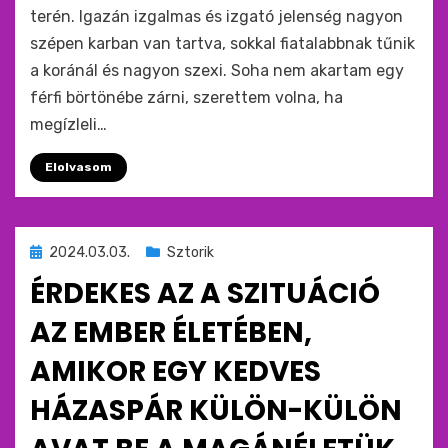
terén. Igazán izgalmas és izgató jelenség nagyon
szépen karban van tartva, sokkal fiatalabbnak tűnik
a koránál és nagyon szexi. Soha nem akartam egy
férfi börtönébe zárni, szerettem volna, ha
megízleli…
Elolvasom
Beküldve
2024.03.03.
Sztorik
ide
ÉRDEKES AZ A SZITUÁCIÓ
:
AZ EMBER ÉLETÉBEN,
AMIKOR EGY KEDVES
HÁZASPÁR KÜLÖN-KÜLÖN