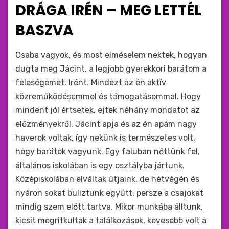
ide
DRÁGA IRÉN – MEG LETTÉL
:
BASZVA
by
monkey
Csaba vagyok, és most elméselem nektek, hogyan
dugta meg Jácint, a legjobb gyerekkori barátom a
feleségemet, Irént. Mindezt az én aktív
közreműködésemmel és támogatásommal. Hogy
mindent jól értsetek, ejtek néhány mondatot az
előzményekről. Jácint apja és az én apám nagy
haverok voltak, így nekünk is természetes volt,
hogy barátok vagyunk. Egy faluban nőttünk fel,
általános iskolában is egy osztályba jártunk.
Középiskolában elváltak útjaink, de hétvégén és
nyáron sokat buliztunk együtt, persze a csajokat
mindig szem előtt tartva. Mikor munkába álltunk,
kicsit megritkultak a találkozások, kevesebb volt a