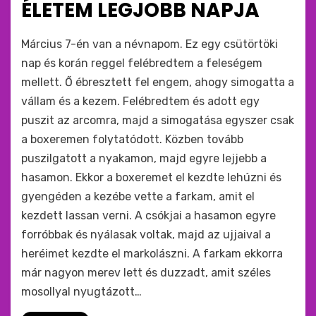
ÉLETEM LEGJOBB NAPJA
by
monkey
Március 7-én van a névnapom. Ez egy csütörtöki
nap és korán reggel felébredtem a feleségem
mellett. Ő ébresztett fel engem, ahogy simogatta a
vállam és a kezem. Felébredtem és adott egy
puszit az arcomra, majd a simogatása egyszer csak
a boxeremen folytatódott. Közben tovább
puszilgatott a nyakamon, majd egyre lejjebb a
hasamon. Ekkor a boxeremet el kezdte lehúzni és
gyengéden a kezébe vette a farkam, amit el
kezdett lassan verni. A csókjai a hasamon egyre
forróbbak és nyálasak voltak, majd az ujjaival a
heréimet kezdte el markolászni. A farkam ekkorra
már nagyon merev lett és duzzadt, amit széles
mosollyal nyugtázott…