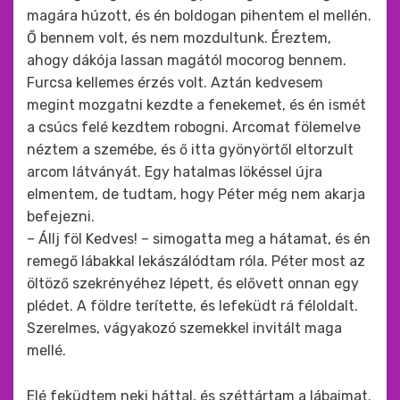
magára húzott, és én boldogan pihentem el mellén.
Ő bennem volt, és nem mozdultunk. Éreztem,
ahogy dákója lassan magától mocorog bennem.
Furcsa kellemes érzés volt. Aztán kedvesem
megint mozgatni kezdte a fenekemet, és én ismét
a csúcs felé kezdtem robogni. Arcomat fölemelve
néztem a szemébe, és ő itta gyönyörtől eltorzult
arcom látványát. Egy hatalmas lökéssel újra
elmentem, de tudtam, hogy Péter még nem akarja
befejezni.
– Állj föl Kedves! – simogatta meg a hátamat, és én
remegő lábakkal lekászálódtam róla. Péter most az
öltöző szekrényéhez lépett, és elővett onnan egy
plédet. A földre terítette, és lefeküdt rá féloldalt.
Szerelmes, vágyakozó szemekkel invitált maga
mellé.
Elé feküdtem neki háttal, és széttártam a lábaimat.