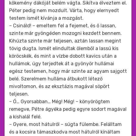
kőkemény dákóját belém vágta. Sikítva élveztem el.
Péter pedig nem mozdult. Várta, hogy elernyedt
testem ismét kívánja a mozgást.
– Csináld! – emeltem fel a fejemet, és ő lassan,
szinte már gyöngéden mozogni kezdett bennem.
Kihúzta szinte már teljesen, aztán lassan megint
tövig dugta. Ismét elindultak ölemből a lassú kis
köröcskék, és mint a vízbe dobott kavics után a
hullámok, úgy terjedtek át a gyönyör hullámai
egész testemen, hogy már szinte az agyam sajgott
belé. Szerelmem hulláma átbukott létező
mivoltomon, és az eksztázis magával söpört
teljesen.
– Ó… Gyorsabban… Még! Még! – könyörögtem
remegve, Pétre ágyéka pedig egyre sodort magával
a kishalál felé.
– Gyere, most hátulról – súgta fülembe. Felálltam
és a kocsira támaszkodva most hátulról kínáltam