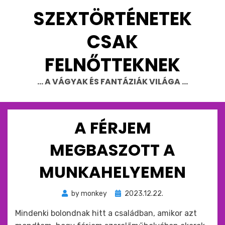
Skip
SZEXTÖRTÉNETEK
to
content
CSAK
FELNŐTTEKNEK
… A VÁGYAK ÉS FANTÁZIÁK VILÁGA …
A FÉRJEM
MEGBASZOTT A
MUNKAHELYEMEN
Beküldve
by
monkey
2023.12.22.
ide
Mindenki bolondnak hitt a családban, amikor azt
: