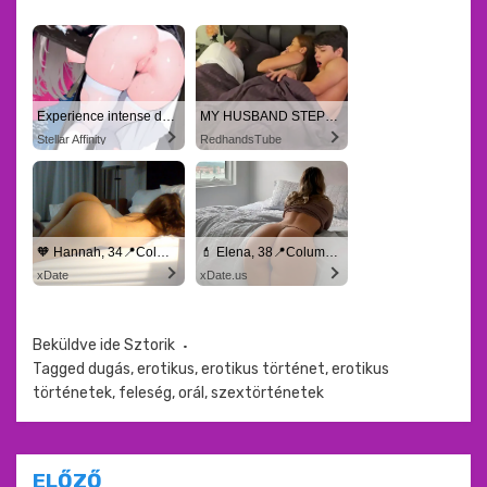
Experience intense desire for girls anytime, anywhere.
MY HUSBAND STEPSON MISTAKENLY GIVES ME IN THE ASS
Stellar Affinity
RedhandsTube
🧡 Hannah, 34📍Columbus
💄 Elena, 38📍Columbus
xDate
xDate.us
Beküldve ide
Sztorik
Tagged
dugás
,
erotikus
,
erotikus történet
,
erotikus
történetek
,
feleség
,
orál
,
szextörténetek
ELŐZŐ