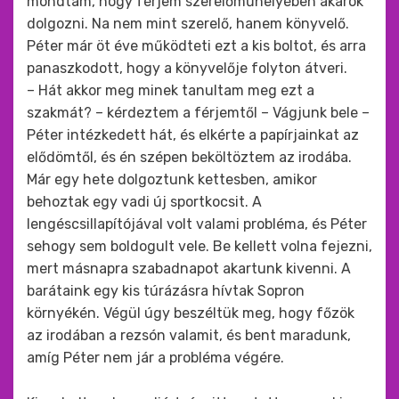
mondtam, hogy férjem szerelőműhelyében akarok
dolgozni. Na nem mint szerelő, hanem könyvelő.
Péter már öt éve működteti ezt a kis boltot, és arra
panaszkodott, hogy a könyvelője folyton átveri.
– Hát akkor meg minek tanultam meg ezt a
szakmát? – kérdeztem a férjemtől – Vágjunk bele –
Péter intézkedett hát, és elkérte a papírjainkat az
elődömtől, és én szépen beköltöztem az irodába.
Már egy hete dolgoztunk kettesben, amikor
behoztak egy vadi új sportkocsit. A
lengéscsillapítójával volt valami probléma, és Péter
sehogy sem boldogult vele. Be kellett volna fejezni,
mert másnapra szabadnapot akartunk kivenni. A
barátaink egy kis túrázásra hívtak Sopron
környékén. Végül úgy beszéltük meg, hogy főzök
az irodában a rezsón valamit, és bent maradunk,
amíg Péter nem jár a probléma végére.