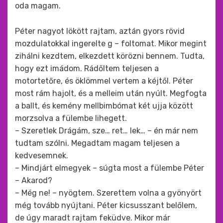
oda magam.
Péter nagyot lökött rajtam, aztán gyors rövid
mozdulatokkal ingerelte g – foltomat. Mikor megint
zihálni kezdtem, elkezdett körözni bennem. Tudta,
hogy ezt imádom. Rádőltem teljesen a
motortetőre, és öklömmel vertem a kéjtől. Péter
most rám hajolt, és a melleim után nyúlt. Megfogta
a ballt, és kemény mellbimbómat két ujja között
morzsolva a fülembe lihegett.
– Szeretlek Drágám, sze… ret… lek… – én már nem
tudtam szólni. Megadtam magam teljesen a
kedvesemnek.
– Mindjárt elmegyek – súgta most a fülembe Péter
– Akarod?
– Még ne! – nyögtem. Szerettem volna a gyönyört
még tovább nyújtani. Péter kicsusszant belőlem,
de úgy maradt rajtam feküdve. Mikor már