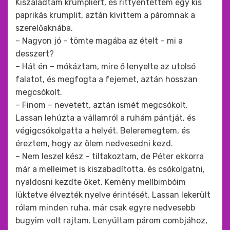
Kiszaladtam krumpliért, és rittyentettem egy kis
paprikás krumplit, aztán kivittem a páromnak a
szerelőaknába.
– Nagyon jó – tömte magába az ételt – mi a
desszert?
– Hát én – mókáztam, mire ő lenyelte az utolsó
falatot, és megfogta a fejemet, aztán hosszan
megcsókolt.
– Finom – nevetett, aztán ismét megcsókolt.
Lassan lehúzta a vállamról a ruhám pántját, és
végigcsókolgatta a helyét. Beleremegtem, és
éreztem, hogy az ölem nedvesedni kezd.
– Nem leszel kész – tiltakoztam, de Péter ekkorra
már a melleimet is kiszabadította, és csókolgatni,
nyaldosni kezdte őket. Kemény mellbimbóim
lüktetve élvezték nyelve érintését. Lassan lekerült
rólam minden ruha, már csak egyre nedvesebb
bugyim volt rajtam. Lenyúltam párom combjához,