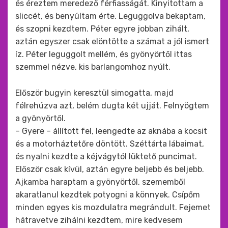
és éreztem meredező férfiasságát. Kinyitottam a
sliccét, és benyúltam érte. Leguggolva bekaptam,
és szopni kezdtem. Péter egyre jobban zihált,
aztán egyszer csak elöntötte a számat a jól ismert
íz. Péter leguggolt mellém, és gyönyörtől ittas
szemmel nézve, kis barlangomhoz nyúlt.
Először bugyin keresztül simogatta, majd
félrehúzva azt, belém dugta két ujját. Felnyögtem
a gyönyörtől.
– Gyere – állított fel, leengedte az aknába a kocsit
és a motorháztetőre döntött. Széttárta lábaimat,
és nyalni kezdte a kéjvágytól lüktető puncimat.
Először csak kívül, aztán egyre beljebb és beljebb.
Ajkamba haraptam a gyönyörtől, szememből
akaratlanul kezdtek potyogni a könnyek. Csípőm
minden egyes kis mozdulatra megrándult. Fejemet
hátravetve zihálni kezdtem, mire kedvesem