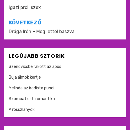
Bejegyzés
navigáció
Igazi proli szex
KÖVETKEZŐ
Drága Irén – Meg lettél baszva
LEGÚJABB SZTORIK
Szendvicsbe rakott az após
Buja álmok kertje
Melinda az irodista punci
Szombat esti romantika
A rosszlányok