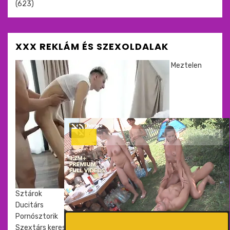
(623)
XXX REKLÁM ÉS SZEXOLDALAK
Meztelen
Sztárok
Ducitárs
Pornósztorik
Szextárs kereső