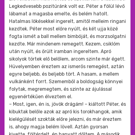
Legkedvesebb pozitúránk volt ez. Péter a fölül lévő
lábamat a magasba emelte, és belém hatolt.
Hatalmas lökésekkel ingerelt, amitől melleim ringani
kezdtek. Péter most előre nyúlt, és két ujja közé
fogta ismét a ball mellem bimbóját, és morzsolgatni
kezdte. Már mindenem remegett. Kezem, csiklóm
után nyúlt, és őrült iramban ingereltem. Apró
sikolyok törtek elő belőlem, arcom szinte már égett.
Hüvelyemben éreztem az ismerős remegést, aztán
egyre beljebb, és beljebb tört. A hasam, a mellem
vulkánként forrt. Szememből a boldogság könnyei
folytak, megremegtem, és szinte az ájulással
egyenértékűen élveztem el.
– Most, igen, én is, jövök drágám! – kiáltott Péter, és
kibuktak belőle azok az apró kis torokhangok, amik
kielégülését szokták előre jelezni, és már éreztem
is, ahogy magja belém lövell. Aztán gyorsan
kivette, föltérdelt, én hanyatt dőltem. A második