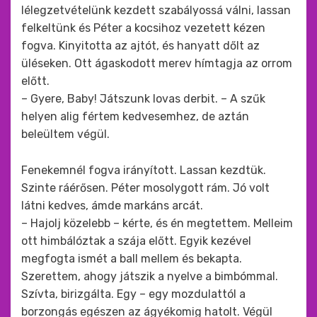
lélegzetvételünk kezdett szabályossá válni, lassan
felkeltünk és Péter a kocsihoz vezetett kézen
fogva. Kinyitotta az ajtót, és hanyatt dőlt az
üléseken. Ott ágaskodott merev hímtagja az orrom
előtt.
– Gyere, Baby! Játszunk lovas derbit. – A szűk
helyen alig fértem kedvesemhez, de aztán
beleültem végül.
Fenekemnél fogva irányított. Lassan kezdtük.
Szinte ráérősen. Péter mosolygott rám. Jó volt
látni kedves, ámde markáns arcát.
– Hajolj közelebb – kérte, és én megtettem. Melleim
ott himbálóztak a szája előtt. Egyik kezével
megfogta ismét a ball mellem és bekapta.
Szerettem, ahogy játszik a nyelve a bimbómmal.
Szívta, birizgálta. Egy – egy mozdulattól a
borzongás egészen az ágyékomig hatolt. Végül