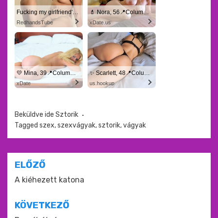
Fucking my girlfriend's hot mommy by mistake
💄 Nora, 56📍Columbus
RedhandsTube
xDate.us
💛 Mina, 39📍Columbus
✨ Scarlett, 48📍Columbus
xDate
us.hookup
Beküldve ide
Sztorik
Tagged
szex
,
szexvágyak
,
sztorik
,
vágyak
Bejegyzés
ELŐZŐ
navigáció
A kiéhezett katona
KÖVETKEZŐ