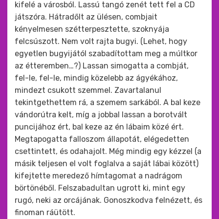
kifelé a városból. Lassú tangó zenét tett fel a CD
játszóra. Hátradőlt az ülésen, combjait
kényelmesen szétterpesztette, szoknyája
felcsúszott. Nem volt rajta bugyi. (Lehet, hogy
egyetlen bugyijától szabadítottam meg a múltkor
az étteremben…?) Lassan simogatta a combját,
fel-le, fel-le, mindig közelebb az ágyékához,
mindezt csukott szemmel. Zavartalanul
tekintgethettem rá, a szemem sarkából. A bal keze
vándorútra kelt, míg a jobbal lassan a borotvált
puncijához ért, bal keze az én lábaim közé ért.
Megtapogatta falloszom állapotát, elégedetten
csettintett, és odahajolt. Még mindig egy kézzel (a
másik teljesen el volt foglalva a saját lábai között)
kifejtette meredező hímtagomat a nadrágom
börtönéből. Felszabadultan ugrott ki, mint egy
rugó, neki az orcájának. Gonoszkodva felnézett, és
finoman ráütött.