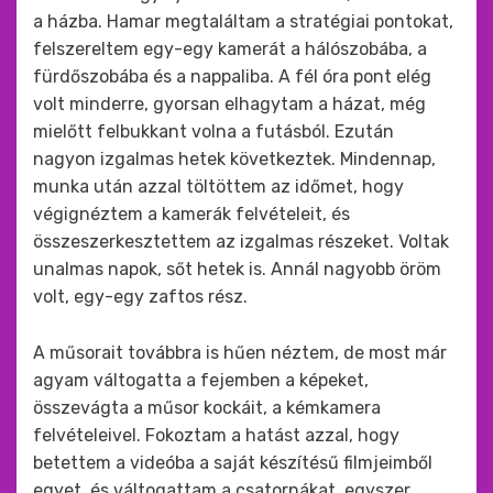
a házba. Hamar megtaláltam a stratégiai pontokat,
felszereltem egy-egy kamerát a hálószobába, a
fürdőszobába és a nappaliba. A fél óra pont elég
volt minderre, gyorsan elhagytam a házat, még
mielőtt felbukkant volna a futásból. Ezután
nagyon izgalmas hetek következtek. Mindennap,
munka után azzal töltöttem az időmet, hogy
végignéztem a kamerák felvételeit, és
összeszerkesztettem az izgalmas részeket. Voltak
unalmas napok, sőt hetek is. Annál nagyobb öröm
volt, egy-egy zaftos rész.
A műsorait továbbra is hűen néztem, de most már
agyam váltogatta a fejemben a képeket,
összevágta a műsor kockáit, a kémkamera
felvételeivel. Fokoztam a hatást azzal, hogy
betettem a videóba a saját készítésű filmjeimből
egyet, és váltogattam a csatornákat, egyszer