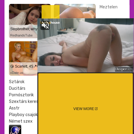
Meztelen
Stepbrother, why did you show me your dick? Now I want to fuck you with my wet pussy
💘 Lea, 37📍Columbus
RedhandsTube
xDate
😘 Scarlett, 45📍Columbus
💏 Aria, 45📍Columbus
xDate.us
us.hookup
Sztárok
Ducitárs
Pornósztorik
Szextárs kereső
Asstr
VIEW MORE
Playboy csajok
Német szex