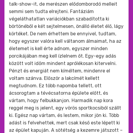
talk-show-it, de merészen elődomborodó melleit
semmi sem tudta elrejteni. Fantáziám
végeláthatatlan variációkban szabadította ki
börtönéből e két sejtelmesen, önálló életet élő, lágy
körtéket. De nem érhettem be ennyivel, tudtam,
hogy egyszer valóra kell váltanom álmaimat, ha az
életemet is kell érte adnom, egyszer minden
porcikájában meg kell ízlelnem őt. Egy-egy adás
között volt időm mindent aprólékosan kitervelni.
Pénzt és energiát nem kíméltem, mindenre el
voltam szánva. Először a lakcímét kellett
megtudnom. Ez több napomba tellett, ott
ácsorogtam a tévécsatorna épülete előtt, és
vártam, hogy felbukkanjon. Harmadik nap kora
reggel meg is jelent, egy vörös sportkocsiból szállt
ki. Egész nap vártam, és lestem, mikor jön ki. Több
adást is felvehettek, mert csak késő este lépett ki
az épület kapuján. A sötétség a kezemre játszott –