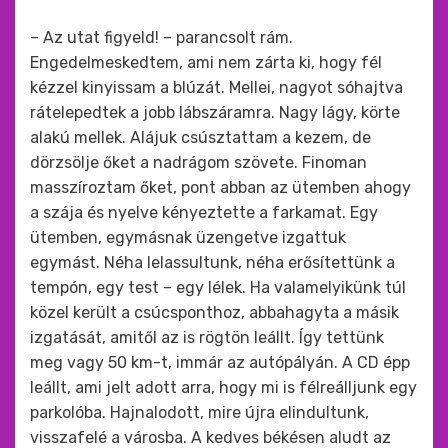
– Az utat figyeld! – parancsolt rám.
Engedelmeskedtem, ami nem zárta ki, hogy fél
kézzel kinyissam a blúzát. Mellei, nagyot sóhajtva
rátelepedtek a jobb lábszáramra. Nagy lágy, körte
alakú mellek. Alájuk csúsztattam a kezem, de
dörzsölje őket a nadrágom szövete. Finoman
masszíroztam őket, pont abban az ütemben ahogy
a szája és nyelve kényeztette a farkamat. Egy
ütemben, egymásnak üzengetve izgattuk
egymást. Néha lelassultunk, néha erősítettünk a
tempón, egy test – egy lélek. Ha valamelyikünk túl
közel került a csúcsponthoz, abbahagyta a másik
izgatását, amitől az is rögtön leállt. Így tettünk
meg vagy 50 km-t, immár az autópályán. A CD épp
leállt, ami jelt adott arra, hogy mi is félreálljunk egy
parkolóba. Hajnalodott, mire újra elindultunk,
visszafelé a városba. A kedves békésen aludt az