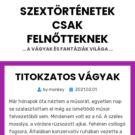
Skip
SZEXTÖRTÉNETEK
to
content
CSAK
FELNŐTTEKNEK
… A VÁGYAK ÉS FANTÁZIÁK VILÁGA …
TITOKZATOS VÁGYAK
Beküldve
by
monkey
2021.02.01.
ide
Már hónapok óta néztem a műsorát, egyetlen nap
:
se szalasztottam el még az ismétlődő műsor
felvezetőből sem. Mindenem volt ez a nő. A széles
mosolya, a vörösre rúzsozott ajkai, fehéren csillogó
fogsora. Általában konzervatív ruhában vezette a