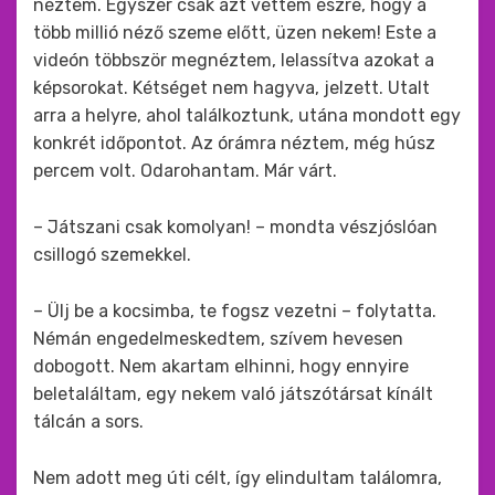
néztem. Egyszer csak azt vettem észre, hogy a
több millió néző szeme előtt, üzen nekem! Este a
videón többször megnéztem, lelassítva azokat a
képsorokat. Kétséget nem hagyva, jelzett. Utalt
arra a helyre, ahol találkoztunk, utána mondott egy
konkrét időpontot. Az órámra néztem, még húsz
percem volt. Odarohantam. Már várt.
– Játszani csak komolyan! – mondta vészjóslóan
csillogó szemekkel.
– Ülj be a kocsimba, te fogsz vezetni – folytatta.
Némán engedelmeskedtem, szívem hevesen
dobogott. Nem akartam elhinni, hogy ennyire
beletaláltam, egy nekem való játszótársat kínált
tálcán a sors.
Nem adott meg úti célt, így elindultam találomra,