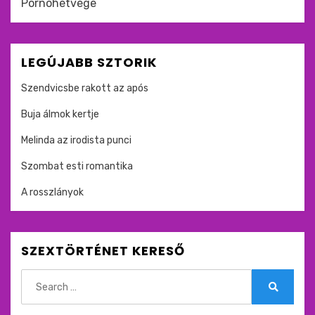
Pornóhétvége
LEGÚJABB SZTORIK
Szendvicsbe rakott az após
Buja álmok kertje
Melinda az irodista punci
Szombat esti romantika
A rosszlányok
SZEXTÖRTÉNET KERESŐ
Search
for:
Search