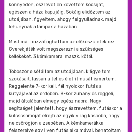
könnyedén, észrevétlen követtem kocsiját,
egészen a háza kapujáig. Sokáig elidőztem az
utcájában, figyeltem, ahogy felgyulladnak, majd
lehunynak a lámpák a házában.
Most már hozzáfoghattam az előkészületekhez.
Gyerekjáték volt megszerezni a szükséges
kellékeket: 3 kémkamera, maszk, kötél.
Többször elsétáltam az utcájában, kifigyeltem
szokásait, lassan a teljes életritmusát ismertem.
Reggelente 7-kor kell, fél nyolckor futás a
kutyájával az erdőben. 8-kor zuhany és reggeli,
majd általában elmegy egész napra. Nagy
segítséget jelentett, hogy észrevettem, futáskor a
kulcscsomóját elrejti az egyik virág kaspóba, hogy
ne csörögjön a zsebében. A kémkamerákkal
felszerelve egy ilyen futás alkalmával, behatoltam