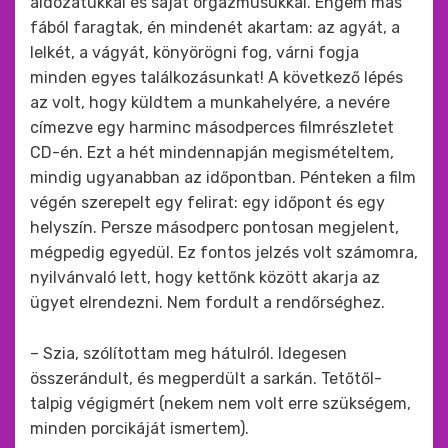
áldozatukkal és saját orgazmusukkal. Engem más
fából faragtak, én mindenét akartam: az agyát, a
lelkét, a vágyát, könyörögni fog, várni fogja
minden egyes találkozásunkat! A következő lépés
az volt, hogy küldtem a munkahelyére, a nevére
címezve egy harminc másodperces filmrészletet
CD-én. Ezt a hét mindennapján megismételtem,
mindig ugyanabban az időpontban. Pénteken a film
végén szerepelt egy felirat: egy időpont és egy
helyszín. Persze másodperc pontosan megjelent,
mégpedig egyedül. Ez fontos jelzés volt számomra,
nyilvánvaló lett, hogy kettőnk között akarja az
ügyet elrendezni. Nem fordult a rendőrséghez.
– Szia, szólítottam meg hátulról. Idegesen
összerándult, és megperdült a sarkán. Tetőtől-
talpig végigmért (nekem nem volt erre szükségem,
minden porcikáját ismertem).