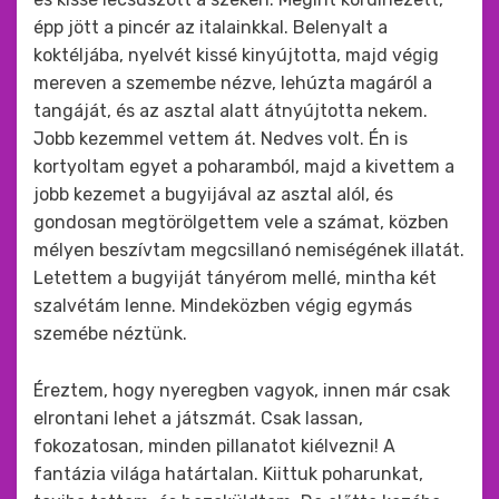
épp jött a pincér az italainkkal. Belenyalt a
koktéljába, nyelvét kissé kinyújtotta, majd végig
mereven a szemembe nézve, lehúzta magáról a
tangáját, és az asztal alatt átnyújtotta nekem.
Jobb kezemmel vettem át. Nedves volt. Én is
kortyoltam egyet a poharamból, majd a kivettem a
jobb kezemet a bugyijával az asztal alól, és
gondosan megtörölgettem vele a számat, közben
mélyen beszívtam megcsillanó nemiségének illatát.
Letettem a bugyiját tányérom mellé, mintha két
szalvétám lenne. Mindeközben végig egymás
szemébe néztünk.
Éreztem, hogy nyeregben vagyok, innen már csak
elrontani lehet a játszmát. Csak lassan,
fokozatosan, minden pillanatot kiélvezni! A
fantázia világa határtalan. Kiittuk poharunkat,