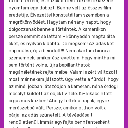
taxiba tettem, és hazaküldtem. De előtte kezébe
nyomtam egy dobozt. Benne volt az összes film
eredetije. Élvezettel konstatáltam szemében a
megrökönyödést. Hagytam néhány napot, hogy
dolgozzanak benne a történtek. A kamerákon
persze semmit se láttam – könnyedén megtalálta
őket, és nyilván kidobta. De mégsem! Az adás két
nap múlva, újra beindult!!! Nem akartam hinni a
szememnek, amikor észrevettem, hogy mintha mi
sem történt volna, újra bepillanthatok
magánéletének rejtelmeibe. Valami azért változott,
most már nekem játszott, úgy vette a fürdőt, hogy
az minél jobban látszódjon a kamerán, néha ördögi
mosolyt küldött az objektív felé. Ki- kikacsintott
orgazmus közben! Ahogy teltek a napok, egyre
merészebbé vált. Persze, amikor otthon volt a
párja, az adás szünetelt. A tévéadásait
rendületlenül, immár egyfajta bennfentesként