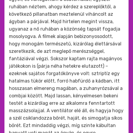
ruhában néztem, ahogy kérdez a szereplőktől, a
következő pillanatban meztelenül viháncolt az
ágyban a párjával. Majd hirtelen megint vissza,
ugyanaz a nő ruhában a közönség tapsát fogadja
mosolyogva. A filmek alapján bebizonyosodott,
hogy monogám természetű, kizárólag élettársával
szeretkezik, de azt meglepő merészséggel,
fantáziával végzi. Sokszor kaptam rajta magányos
játékokon is (párja néha hetekre elutazott) –
ezeknek sajátos forgatókönyve volt: sztriptíz egy
hatalmas tükör előtt, forró habfürdő a kádban, itt
hosszasan elmereng magában, a zuhanyrózsával a
combjai között. Majd lassan, kényelmesen bekeni
testét a kizárólag erre az alkalomra fenntartott
masszázsolajjal. A ventilátor elé áll, és hagyja hogy
a szél csiklandozza bőrét, haját, és simogatja síkos
bőrét. Ezt mindaddig végzi, míg szinte kábultan
hanyatt veti magát az ágyán, és egyre