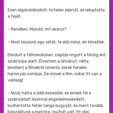
Ezen elgondolkodott, hirtelen elpirult, és lehajtotta
a fejét.
– Rendben. Mondd, mit akarsz?
– Most teszünk egy sétát, te elől mész, én követlek.
Elindult a félhomályban, csípője ringott a térdig érő
szoknyája alatt. Élveztem a látványt, néha
bevillant a filmekről ismerős, kerek feneke,
harisnyás combjai. De minek a film, mikor itt van a
valóság!
– Nyúlj hátra a jobb kezeddel, és emeld fel a
szoknyádat! Azonnal engedelmeskedett,
kivillantotta fehér tanga bugyiját, és ment tovább.
Felszálltunk a metróra, zsúfolt volt. Itt régi