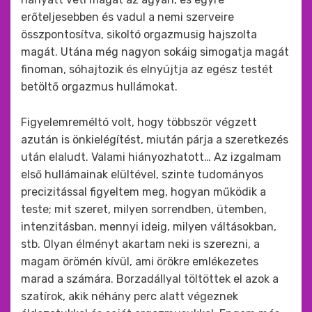
erőteljesebben és vadul a nemi szerveire
összpontosítva, sikoltó orgazmusig hajszolta
magát. Utána még nagyon sokáig simogatja magát
finoman, sóhajtozik és elnyújtja az egész testét
betöltő orgazmus hullámokat.
Figyelemreméltó volt, hogy többször végzett
azután is önkielégítést, miután párja a szeretkezés
után elaludt. Valami hiányozhatott… Az izgalmam
első hullámainak elültével, szinte tudományos
precizitással figyeltem meg, hogyan működik a
teste; mit szeret, milyen sorrendben, ütemben,
intenzitásban, mennyi ideig, milyen váltásokban,
stb. Olyan élményt akartam neki is szerezni, a
magam örömén kívül, ami örökre emlékezetes
marad a számára. Borzadállyal töltöttek el azok a
szatírok, akik néhány perc alatt végeznek