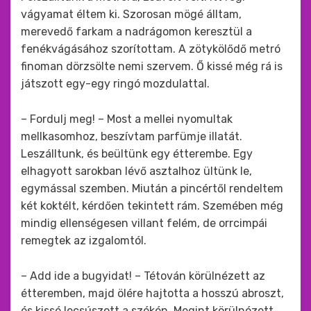
vágyamat éltem ki. Szorosan mögé álltam,
merevedő farkam a nadrágomon keresztül a
fenékvágásához szorítottam. A zötykölődő metró
finoman dörzsölte nemi szervem. Ő kissé még rá is
játszott egy-egy ringó mozdulattal.
– Fordulj meg! – Most a mellei nyomultak
mellkasomhoz, beszívtam parfümje illatát.
Leszálltunk, és beültünk egy étterembe. Egy
elhagyott sarokban lévő asztalhoz ültünk le,
egymással szemben. Miután a pincértől rendeltem
két koktélt, kérdően tekintett rám. Szemében még
mindig ellenségesen villant felém, de orrcimpái
remegtek az izgalomtól.
– Add ide a bugyidat! – Tétován körülnézett az
étteremben, majd ölére hajtotta a hosszú abroszt,
és kissé lecsúszott a székén. Megint körülnézett,