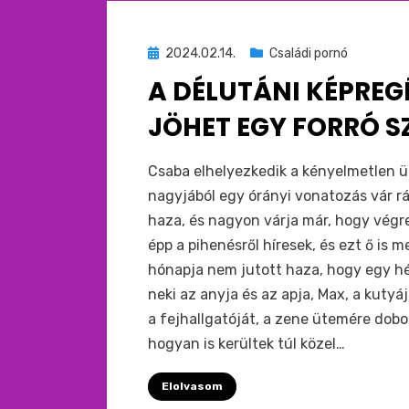
Beküldve
2024.02.14.
Családi pornó
ide
A DÉLUTÁNI KÉPREG
:
JÖHET EGY FORRÓ 
by
monkey
Csaba elhelyezkedik a kényelmetlen ül
nagyjából egy órányi vonatozás vár rá
haza, és nagyon várja már, hogy végr
épp a pihenésről híresek, és ezt ő is 
hónapja nem jutott haza, hogy egy hé
neki az anyja és az apja, Max, a kutyáj
a fejhallgatóját, a zene ütemére dobo
hogyan is kerültek túl közel…
Elolvasom