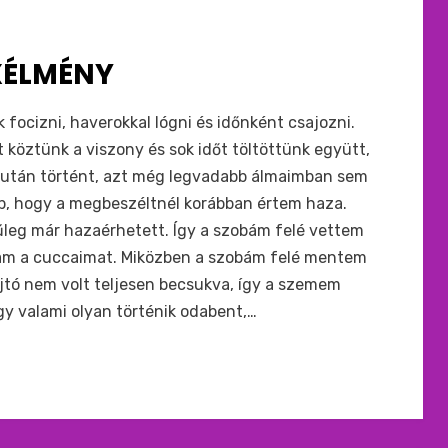
XÉLMÉNY
 focizni, haverokkal lógni és időnként csajozni.
t köztünk a viszony és sok időt töltöttünk együtt,
élután történt, azt még legvadabb álmaimban sem
p, hogy a megbeszéltnél korábban értem haza.
űleg már hazaérhetett. Így a szobám felé vettem
ljam a cuccaimat. Miközben a szobám felé mentem
jtó nem volt teljesen becsukva, így a szemem
gy valami olyan történik odabent,…