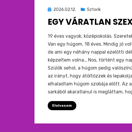
Beküldve
2026.02.12.
Sztorik
ide
EGY VÁRATLAN SZE
:
by
monkey
19 éves vagyok, középiskolás. Szeretek
Van egy húgom, 18 éves. Mindig jó vol
de ami egy néhány nappal ezelőtti d
képzeltem volna… Nos, történt egy na
Szülők sehol, a húgom pedig valószín
az irányt, hogy átöltözzek és lepako
elhaladtam húgom szobája előtt. Az a
sarkából akaratlanul is megláttam, ho
Elolvasom