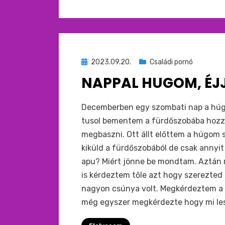
Beküldve
2023.09.20.
Családi pornó
ide
NAPPAL HUGOM, ÉJ
:
by
monkey
Decemberben egy szombati nap a húgo
tusol bementem a fürdőszobába hozz
megbaszni. Ott állt előttem a húgom 
kiküld a fürdőszobából de csak anny
apu? Miért jönne be mondtam. Aztán m
is kérdeztem tőle azt hogy szerezted
nagyon csúnya volt. Megkérdeztem a
még egyszer megkérdezte hogy mi les