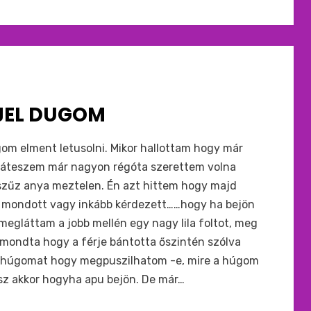
JEL DUGOM
m elment letusolni. Mikor hallottam hogy már
áteszem már nagyon régóta szerettem volna
szűz anya meztelen. Én azt hittem hogy majd
it mondott vagy inkább kérdezett……hogy ha bejön
egláttam a jobb mellén egy nagy lila foltot, meg
 mondta hogy a férje bántotta őszintén szólva
 húgomat hogy megpuszilhatom -e, mire a húgom
z akkor hogyha apu bejön. De már…