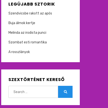
LEGÚJABB SZTORIK
Szendvicsbe rakott az após
Buja álmok kertje
Melinda az irodista punci
Szombat esti romantika
A rosszlányok
SZEXTÖRTÉNET KERESŐ
Search
for:
Search