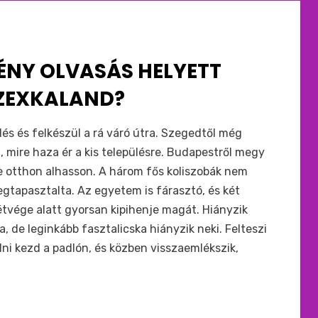
ÉNY OLVASÁS HELYETT
SZEXKALAND?
és és felkészül a rá váró útra. Szegedtől még
, mire haza ér a kis településre. Budapestről megy
e otthon alhasson. A három fős koliszobák nem
megtapasztalta. Az egyetem is fárasztó, és két
tvége alatt gyorsan kipihenje magát. Hiányzik
a, de leginkább fasztalicska hiányzik neki. Felteszi
lni kezd a padlón, és közben visszaemlékszik,