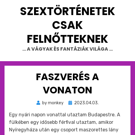
Skip
SZEXTÖRTÉNETEK
to
content
CSAK
FELNŐTTEKNEK
… A VÁGYAK ÉS FANTÁZIÁK VILÁGA …
FASZVERÉS A
VONATON
Beküldve
by
monkey
2023.04.03.
ide
Egy nyári napon vonattal utaztam Budapestre. A
:
fülkében egy idősebb férfival utaztam, amikor
Nyíregyháza után egy csoport maszorettes lány