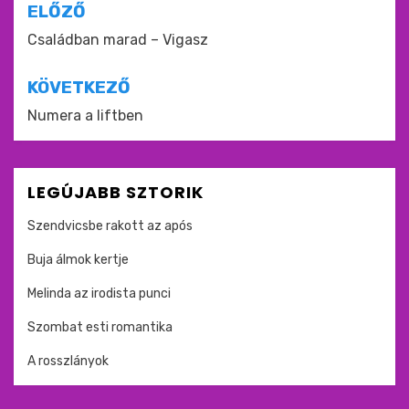
Bejegyzés
ELŐZŐ
navigáció
Családban marad – Vigasz
KÖVETKEZŐ
Numera a liftben
LEGÚJABB SZTORIK
Szendvicsbe rakott az após
Buja álmok kertje
Melinda az irodista punci
Szombat esti romantika
A rosszlányok