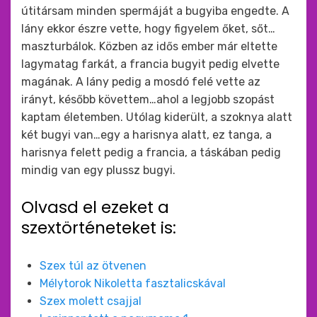
útitársam minden spermáját a bugyiba engedte. A
lány ekkor észre vette, hogy figyelem őket, sőt…
maszturbálok. Közben az idős ember már eltette
lagymatag farkát, a francia bugyit pedig elvette
magának. A lány pedig a mosdó felé vette az
irányt, később követtem…ahol a legjobb szopást
kaptam életemben. Utólag kiderült, a szoknya alatt
két bugyi van…egy a harisnya alatt, ez tanga, a
harisnya felett pedig a francia, a táskában pedig
mindig van egy plussz bugyi.
Olvasd el ezeket a
szextörténeteket is:
Szex túl az ötvenen
Mélytorok Nikoletta fasztalicskával
Szex molett csajjal