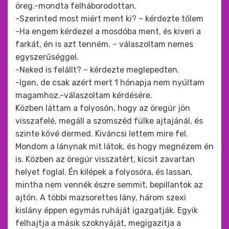
öreg.-mondta felháborodottan.
-Szerinted most miért ment ki? – kérdezte tőlem
-Ha engem kérdezel a mosdóba ment, és kiveri a
farkát, én is azt tenném. – válaszoltam nemes
egyszerűséggel.
-Neked is felállt? – kérdezte meglepedten.
-Igen, de csak azért mert 1 hónapja nem nyúltam
magamhoz.-válaszoltam kérdésére.
Közben láttam a folyosón, hogy az öregúr jön
visszafelé, megáll a szomszéd fülke ajtajánál, és
szinte kővé dermed. Kiváncsi lettem mire fel.
Mondom a lánynak mit látok, és hogy megnézem én
is. Közben az öregúr visszatért, kicsit zavartan
helyet foglal. Én kilépek a folyosóra, és lassan,
mintha nem vennék észre semmit, bepillantok az
ajtón. A többi mazsorettes lány, három szexi
kislány éppen egymás ruháját igazgatják. Egyik
felhajtja a másik szoknyáját, megigazitja a