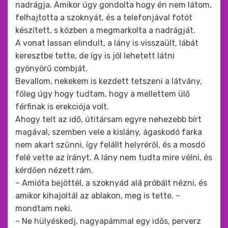
nadrágja. Amikor úgy gondolta hogy én nem látom,
felhajtotta a szoknyát, és a telefonjával fotót
készített, s közben a megmarkolta a nadrágját.
A vonat lassan elindult, a lány is visszaült, lábát
keresztbe tette, de így is jól lehetett látni
gyönyörű combját.
Bevallom, nekekem is kezdett tetszeni a látvány,
főleg úgy hogy tudtam, hogy a mellettem ülő
férfinak is erekciója volt.
Ahogy telt az idő, útitársam egyre nehezebb bírt
magával, szemben vele a kislány, ágaskodó farka
nem akart szűnni, így felállt helyréről, és a mosdó
felé vette az írányt. A lány nem tudta mire vélni, és
kérdően nézett rám.
– Amióta bejöttél, a szoknyád alá próbált nézni, és
amikor kihajoltál az ablakon, meg is tette. –
mondtam neki.
– Ne hülyéskedj, nagyapámmal egy idős, perverz