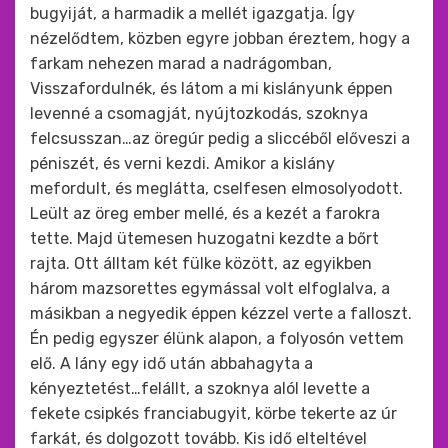
bugyiját, a harmadik a mellét igazgatja. Így
nézelődtem, közben egyre jobban éreztem, hogy a
farkam nehezen marad a nadrágomban,
Visszafordulnék, és látom a mi kislányunk éppen
levenné a csomagját, nyújtozkodás, szoknya
felcsusszan…az öregúr pedig a sliccéből előveszi a
péniszét, és verni kezdi. Amikor a kislány
mefordult, és meglátta, cselfesen elmosolyodott.
Leült az öreg ember mellé, és a kezét a farokra
tette. Majd ütemesen huzogatni kezdte a bőrt
rajta. Ott álltam két fülke között, az egyikben
három mazsorettes egymással volt elfoglalva, a
másikban a negyedik éppen kézzel verte a falloszt.
Én pedig egyszer élünk alapon, a folyosón vettem
elő. A lány egy idő után abbahagyta a
kényeztetést…felállt, a szoknya alól levette a
fekete csipkés franciabugyit, körbe tekerte az úr
farkát, és dolgozott tovább. Kis idő elteltével