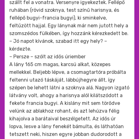
szállt fel a vonatra. Versenyre igyekeztek. Fellépő
ruhában (rövid szoknya, test színű harisnya, és
fellépő bugyi-francia bugyi), ki sminkelve,
feltűzött hajjal. Egy lánynak már nem jutott hely a
szomszédos fülkében, így hozzánk kérezkedett be.
– Jó napot kívánok, szabad itt egy hely? –
kérdezte.
– Persze – szólt az idős úriember
A lány 165 cm magas, karcsú alkat, közepes
mellekkel. Beljebb lépve, a csomagtartóra próbálta
feltenni utazó táskáját, lábbújhegyre állt, így
szépen be lehett látni a szoknya alá. Nagyon izgató
látvány volt, ahogy a harisnya alól kilátszódott a
fekete francia bugyi. A kislány mit sem törődve
velünk az ablakhoz rohant, és azt lehúzva félig
kihajolva a barátaival beszélgetett. Az idős úr
lopva, lesve a lány fenekét bámulta, és láthatóan
tetszett neki, hiszen egyre jobban dudorodott a