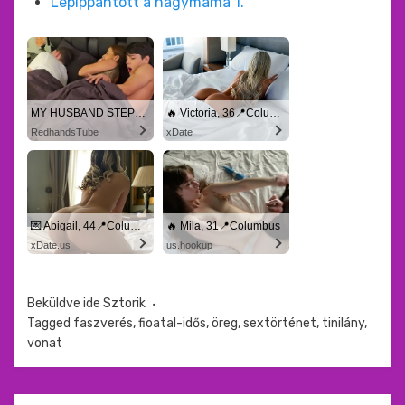
Lepippantott a nagymama 1.
MY HUSBAND STEPSON MISTAKENLY GIVES ME IN THE ASS
🔥 Victoria, 36📍Columbus
RedhandsTube
xDate
💌 Abigail, 44📍Columbus
🔥 Mila, 31📍Columbus
xDate.us
us.hookup
Beküldve ide
Sztorik
Tagged
faszverés
,
fioatal-idős
,
öreg
,
sextörténet
,
tinilány
,
vonat