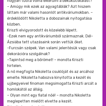
hogyan tudta volna elkerülni a bekukucskálást?
– Amúgy mik ezek az agyagtáblák? Azt hiszem
láttam már valami hasonlót antikváriumokban. –
érdeklődött Nikoletta a dobozainak nyitogatása
közben.
Kriszti elvigyorodott és közelebb lépett.
-Ezek nem egy antikváriumból származnak. Dél-
Ázsiába tett utazásaink során vettük őket.
-Furcsán szépek. Van valami jelentésük vagy csak
dekorációra szolgálnak?
–Tapintsd meg a bőrömet! – mondta Kriszti
hirtelen.
A nő megfogta Nikoletta csuklóját és az arcához
emelte. Nikoletta habozva kinyitotta a kezét és
ujjbegyeivel finoman megsimogatta Kriszti arcát a
homlokától az álláig.
– Olyan mint egy fiatal nőé! – mondta Nikoletta
meglepetten mielőtt elvette a kezét.