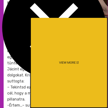
Kriszti és Jácint előjött a konyhából. A nőn már
nem volt rajta a köténye és mindketten egy-egy
tálcát hoztak tele előételekkel és desszertekkel.
Mindent szépen elhelyeztek a nappali asztalán.
Úgy tűnt hogy egy normális vacsora lesz, de aztán
Jácint visszament a konyhába majd előjött a
varázsigék könyvével és négy kis agyagtáblával. A
könyvet az asztal közepére helyezte a tányérok
körének közepébe. Az asztal minden sarkába egy-
egy tábla került. A szomszédok lenyűgözöttnek
VIEW MORE
tűntek pedig már biztosan csinálták ezt korábban.
Jácint egy furcsa nyelvű énekkel kezdte a
dolgokat. Kriszti odahajolt és Nikoletta fülébe
suttogta:
– Tekintsd ezt úgy mint egy jóga kántálást. Az a
cél, hogy a megfelelő energiát tereljük erre a
pillanatra.
-Értem…– suttogta vissza Nikoletta.