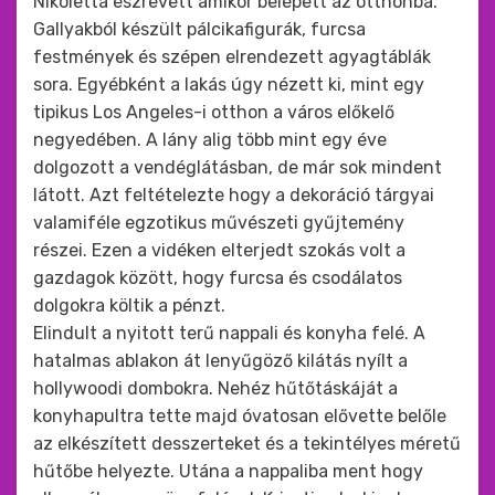
Nikoletta észrevett amikor belépett az otthonba.
Gallyakból készült pálcikafigurák, furcsa
festmények és szépen elrendezett agyagtáblák
sora. Egyébként a lakás úgy nézett ki, mint egy
tipikus Los Angeles-i otthon a város előkelő
negyedében. A lány alig több mint egy éve
dolgozott a vendéglátásban, de már sok mindent
látott. Azt feltételezte hogy a dekoráció tárgyai
valamiféle egzotikus művészeti gyűjtemény
részei. Ezen a vidéken elterjedt szokás volt a
gazdagok között, hogy furcsa és csodálatos
dolgokra költik a pénzt.
Elindult a nyitott terű nappali és konyha felé. A
hatalmas ablakon át lenyűgöző kilátás nyílt a
hollywoodi dombokra. Nehéz hűtőtáskáját a
konyhapultra tette majd óvatosan elővette belőle
az elkészített desszerteket és a tekintélyes méretű
hűtőbe helyezte. Utána a nappaliba ment hogy