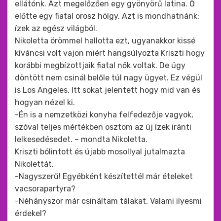
ellátónk. Azt megelőzően egy gyönyörű latina. Ő
előtte egy fiatal orosz hölgy. Azt is mondhatnánk:
ízek az egész világból.
Nikoletta örömmel hallotta ezt, ugyanakkor kissé
kíváncsi volt vajon miért hangsúlyozta Kriszti hogy
korábbi megbízottjaik fiatal nők voltak. De úgy
döntött nem csinál belőle túl nagy ügyet. Ez végül
is Los Angeles. Itt sokat jelentett hogy mid van és
hogyan nézel ki.
-Én is a nemzetközi konyha felfedezője vagyok,
szóval teljes mértékben osztom az új ízek iránti
lelkesedésedet. – mondta Nikoletta.
Kriszti bólintott és újabb mosollyal jutalmazta
Nikolettát.
-Nagyszerű! Egyébként készítettél már ételeket
vacsorapartyra?
-Néhányszor már csináltam tálakat. Valami ilyesmi
érdekel?