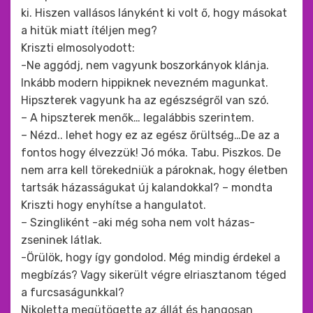
ki. Hiszen vallásos lányként ki volt ő, hogy másokat
a hitük miatt ítéljen meg?
Kriszti elmosolyodott:
-Ne aggódj, nem vagyunk boszorkányok klánja.
Inkább modern hippiknek nevezném magunkat.
Hipszterek vagyunk ha az egészségről van szó.
– A hipszterek menők… legalábbis szerintem.
– Nézd.. lehet hogy ez az egész őrültség…De az a
fontos hogy élvezzük! Jó móka. Tabu. Piszkos. De
nem arra kell törekedniük a pároknak, hogy életben
tartsák házasságukat új kalandokkal? – mondta
Kriszti hogy enyhítse a hangulatot.
– Szingliként -aki még soha nem volt házas-
zseninek látlak.
-Örülök, hogy így gondolod. Még mindig érdekel a
megbízás? Vagy sikerült végre elriasztanom téged
a furcsaságunkkal?
Nikoletta megütögette az állát és hangosan