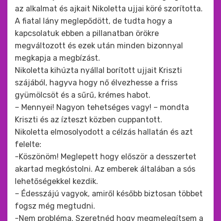
az alkalmat és ajkait Nikoletta ujjai köré szorította.
A fiatal lány meglepődött, de tudta hogy a
kapcsolatuk ebben a pillanatban örökre
megváltozott és ezek után minden bizonnyal
megkapja a megbízást.
Nikoletta kihúzta nyállal borított ujjait Kriszti
szájából, hagyva hogy nő élvezhesse a friss
gyümölcsöt és a sűrű, krémes habot.
– Mennyei! Nagyon tehetséges vagy! – mondta
Kriszti és az ízteszt közben cuppantott.
Nikoletta elmosolyodott a célzás hallatán és azt
felelte:
-Köszönöm! Meglepett hogy először a desszertet
akartad megkóstolni. Az emberek általában a sós
lehetőségekkel kezdik.
– Édesszájú vagyok, amiről később biztosan többet
fogsz még megtudni.
-Nem probléma. Szeretnéd hogy megmelegítsem a