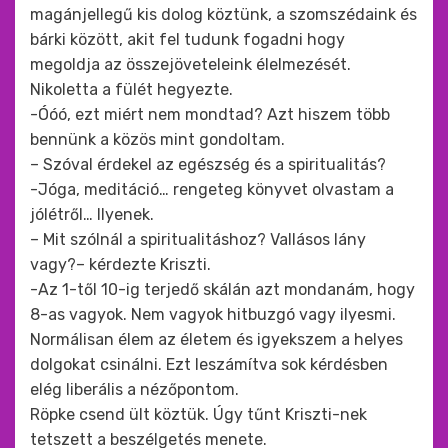
magánjellegű kis dolog köztünk, a szomszédaink és
bárki között, akit fel tudunk fogadni hogy
megoldja az összejöveteleink élelmezését.
Nikoletta a fülét hegyezte.
-Óóó, ezt miért nem mondtad? Azt hiszem több
bennünk a közös mint gondoltam.
– Szóval érdekel az egészség és a spiritualitás?
-Jóga, meditáció… rengeteg könyvet olvastam a
jólétről… Ilyenek.
– Mit szólnál a spiritualitáshoz? Vallásos lány
vagy?– kérdezte Kriszti.
-Az 1-től 10-ig terjedő skálán azt mondanám, hogy
8-as vagyok. Nem vagyok hitbuzgó vagy ilyesmi.
Normálisan élem az életem és igyekszem a helyes
dolgokat csinálni. Ezt leszámítva sok kérdésben
elég liberális a nézőpontom.
Röpke csend ült köztük. Úgy tűnt Kriszti-nek
tetszett a beszélgetés menete.