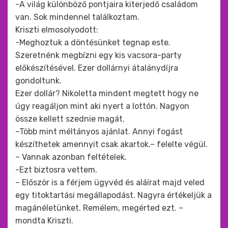
-A világ különböző pontjaira kiterjedő családom
van. Sok mindennel találkoztam.
Kriszti elmosolyodott:
-Meghoztuk a döntésünket tegnap este.
Szeretnénk megbízni egy kis vacsora-party
előkészítésével. Ezer dollárnyi átalánydíjra
gondoltunk.
Ezer dollár? Nikoletta mindent megtett hogy ne
úgy reagáljon mint aki nyert a lottón. Nagyon
össze kellett szednie magát.
–Több mint méltányos ajánlat. Annyi fogást
készíthetek amennyit csak akartok.– felelte végül.
– Vannak azonban feltételek.
-Ezt biztosra vettem.
– Először is a férjem ügyvéd és aláírat majd veled
egy titoktartási megállapodást. Nagyra értékeljük a
magánéletünket. Remélem, megérted ezt. –
mondta Kriszti.