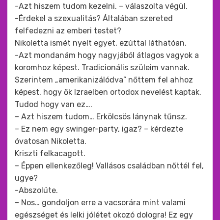
-Azt hiszem tudom kezelni. – válaszolta végül.
-Érdekel a szexualitás? Általában szereted
felfedezni az emberi testet?
Nikoletta ismét nyelt egyet, ezúttal láthatóan.
-Azt mondanám hogy nagyjából átlagos vagyok a
koromhoz képest. Tradicionális szüleim vannak.
Szerintem „amerikanizálódva” nőttem fel ahhoz
képest, hogy ők Izraelben ortodox nevelést kaptak.
Tudod hogy van ez….
– Azt hiszem tudom… Erkölcsös lánynak tűnsz.
– Ez nem egy swinger-party, igaz? – kérdezte
óvatosan Nikoletta.
Kriszti felkacagott.
– Éppen ellenkezőleg! Vallásos családban nőttél fel,
ugye?
-Abszolúte.
– Nos… gondoljon erre a vacsorára mint valami
egészséget és lelki jólétet okozó dologra! Ez egy