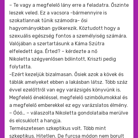
– Te vagy a megfelelő lány erre a feladatra. Őszinte
leszek veled. Ez a vacsora -bármennyire is
szokatlannak tűnik számodra- ősi
hagyományokban gyökerezik. Köztudott hogy a
szexuális egészség fontos a személyiség számára.
Valójában a szertartásunk a Káma Szútra
elfeledett ága. Érted? – kérdezte a nő
Nikoletta szégyenlősen bólintott, Kriszti pedig
folytatta.
-Ezért kezeljük bizalmasan. Ősiek azok a kövek és
táblák amelyeket ebben a lakásban látsz. Több száz
évvel ezelőttről van egy varázsigés könyvünk is.
Megfelelő énekléssel, megfelelő szimbólumokkal és
a megfelelő emberekkel ez egy varázslatos élmény.
– Óóó… – válaszolta Nikoletta gondolataiba merülve
és elcsuklott a hangja.
Természetesen szkeptikus volt. Több mint
szkeptikus. Hitetlen. De furcsa módon nem borult