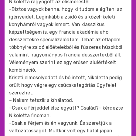
Nikoletta ragyogott az elismeréstől.
-Biztos vagyok benne, hogy ki tudom elégíteni az
igényeidet. Leginkább a zsidó és a közel-keleti
konyhámról vagyok ismert. Van klasszikus
képzettségem is, egy francia akadémia ahol
desszertekre specializálódtam. Tehát az étlapom
többnyire zsidó előételekből és fűszeres húsokból
valamint hagyományos francia desszertekből áll.
Véleményem szerint ez egy erősen alulértékelt
kombináció.
Kriszti elmosolyodott és bólintott, Nikoletta pedig
örült hogy végre egy csúcskategóriás ügyfelet
szerezhet.
– Nekem tetszik a kínálatod.
–Csak a férjeddel élsz együtt? Család?– kérdezte
Nikoletta finoman.
-Csak a férjem és én vagyunk. És szeretjük a
változatosságot. Múltkor volt egy fiatal japán