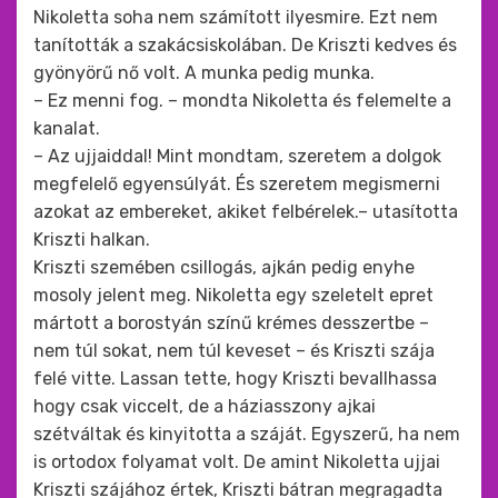
Nikoletta soha nem számított ilyesmire. Ezt nem
tanították a szakácsiskolában. De Kriszti kedves és
gyönyörű nő volt. A munka pedig munka.
– Ez menni fog. – mondta Nikoletta és felemelte a
kanalat.
– Az ujjaiddal! Mint mondtam, szeretem a dolgok
megfelelő egyensúlyát. És szeretem megismerni
azokat az embereket, akiket felbérelek.– utasította
Kriszti halkan.
Kriszti szemében csillogás, ajkán pedig enyhe
mosoly jelent meg. Nikoletta egy szeletelt epret
mártott a borostyán színű krémes desszertbe –
nem túl sokat, nem túl keveset – és Kriszti szája
felé vitte. Lassan tette, hogy Kriszti bevallhassa
hogy csak viccelt, de a háziasszony ajkai
szétváltak és kinyitotta a száját. Egyszerű, ha nem
is ortodox folyamat volt. De amint Nikoletta ujjai
Kriszti szájához értek, Kriszti bátran megragadta