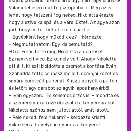
majd kipróbálni. Tekints erre úgy, mint egy előnyre!
Valami teljesen újat fogsz kipróbálni. Még az is
lehet hogy tetszeni fog neked. Nikoletta érezte
hogy a szíve kalapál és a vére lüktet. Az agya azon
járt, hogy mi történhet ezen a partin.
– Egyébként hogy működik ez? – kérdezte.
– Megmutathatom. Egy kis bemutató?
-Oké! -erősítette meg Nikoletta a döntését.
Ez nem volt vicc. Ez komoly volt. Ahogy Nikoletta
ott állt, Kriszti kioldotta a csomót a köntöse övén.
Szabaddá tette csupasz melleit, combjai közét és
simára borotvált punciját. Kriszti átnyúlt a pulton
és letört egy darabot az egyik lapos kenyérből.
–Ilyen egyszerű…És kellemes érzés is. – mondta és
a szeméremajka közé dörzsölte a kenyérdarabot.
Nikoletta szóhoz sem jutott attól, amit látott.
– Fele neked, fele nekem? – kérdezte Kriszti
miközben a hüvelyébe nyomta a kenyeret.