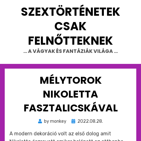
Skip
SZEXTÖRTÉNETEK
to
content
CSAK
FELNŐTTEKNEK
… A VÁGYAK ÉS FANTÁZIÁK VILÁGA …
MÉLYTOROK
NIKOLETTA
FASZTALICSKÁVAL
Beküldve
by
monkey
2022.08.28.
ide
A modern dekoráció volt az első dolog amit
: