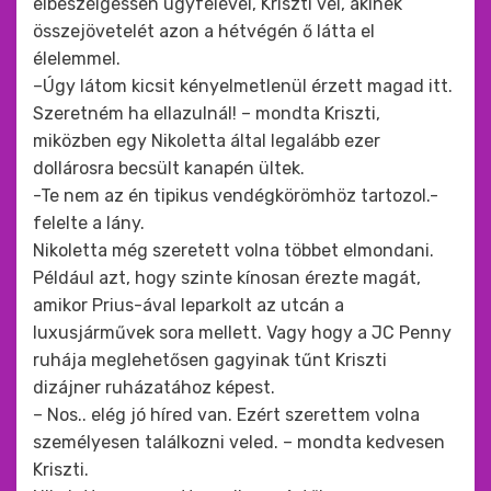
elbeszélgessen ügyfelével, Kriszti vel, akinek
összejövetelét azon a hétvégén ő látta el
élelemmel.
–Úgy látom kicsit kényelmetlenül érzett magad itt.
Szeretném ha ellazulnál! – mondta Kriszti,
miközben egy Nikoletta által legalább ezer
dollárosra becsült kanapén ültek.
-Te nem az én tipikus vendégkörömhöz tartozol.-
felelte a lány.
Nikoletta még szeretett volna többet elmondani.
Például azt, hogy szinte kínosan érezte magát,
amikor Prius-ával leparkolt az utcán a
luxusjárművek sora mellett. Vagy hogy a JC Penny
ruhája meglehetősen gagyinak tűnt Kriszti
dizájner ruházatához képest.
– Nos.. elég jó híred van. Ezért szerettem volna
személyesen találkozni veled. – mondta kedvesen
Kriszti.