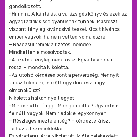
gondolkozott.
-Hmmm.. A kántálás, a varázsigés könyv és ezek az
agyagtáblák kissé gyanúsnak tűnnek. Másrészt
viszont tényleg kíváncsivá teszel. Kicsit kíváncsi
ember vagyok, ha nem vetted volna észre.
– Ráadásul remek a fizetés, nemde?
Mindketten elmosolyodtak.
-A fizetés tényleg nem rossz. Egyáltalán nem
rossz. – mondta Nikoletta.
-Az utolsó kérdéses pont a perverzség. Mennyit
tudsz tolerálni, mielőtt úgy döntesz hogy
elmenekülsz?
Nikoletta halkan nyelt egyet.
-Minden attól függ… Mire gondoltál? Úgy értem…
felnőtt vagyok. Nem riadok el egykönnyen.
– Részleges meztelenség? – kérdezte Kriszti
felhúzott szemöldökkel.
Ez váratlanul érte Nikolettát. Mióta belekezdett