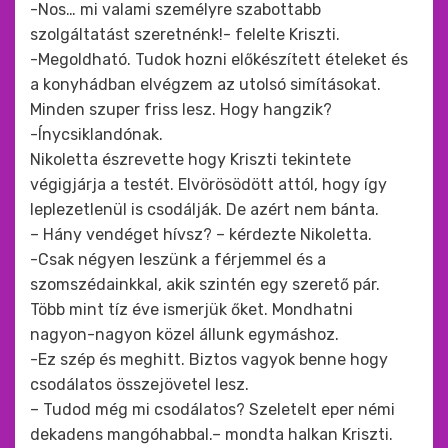
-Nos… mi valami személyre szabottabb
szolgáltatást szeretnénk!- felelte Kriszti.
-Megoldható. Tudok hozni előkészített ételeket és
a konyhádban elvégzem az utolsó simításokat.
Minden szuper friss lesz. Hogy hangzik?
-Ínycsiklandónak.
Nikoletta észrevette hogy Kriszti tekintete
végigjárja a testét. Elvörösödött attól, hogy így
leplezetlenül is csodálják. De azért nem bánta.
– Hány vendéget hívsz? – kérdezte Nikoletta.
-Csak négyen leszünk a férjemmel és a
szomszédainkkal, akik szintén egy szerető pár.
Több mint tíz éve ismerjük őket. Mondhatni
nagyon-nagyon közel állunk egymáshoz.
-Ez szép és meghitt. Biztos vagyok benne hogy
csodálatos összejövetel lesz.
– Tudod még mi csodálatos? Szeletelt eper némi
dekadens mangóhabbal.– mondta halkan Kriszti.