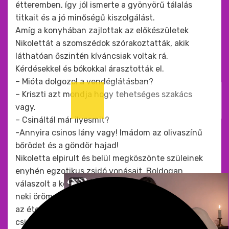
étteremben, így jól ismerte a gyönyörű tálalás
titkait és a jó minőségű kiszolgálást.
Amíg a konyhában zajlottak az előkészületek
Nikolettát a szomszédok szórakoztatták, akik
láthatóan őszintén kíváncsiak voltak rá.
Kérdésekkel és bókokkal árasztották el.
– Mióta dolgozol a vendéglátásban?
– Kriszti azt mondja hogy tehetséges szakács
vagy.
– Csináltál már ilyesmit?
-Annyira csinos lány vagy! Imádom az olivaszínű
bőrödet és a göndör hajad!
Nikoletta elpirult és belül megköszönte szüleinek
enyhén egzotikus zsidó vonásait. Boldogan
válaszolt a kérdésekre. Elmagyarázta hogyan okoz
neki örömet az, hogy boldoggá teszi az embereket
az ételeivel, és elmondta hogy még soha nem
csinált ilyet, bármi is legyen az „ilyet”.