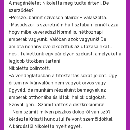
A magánéletet Nikoletta meg tudta érteni. De
szerződés?
-Persze…bármit szívesen aláírok – válaszolta.
-Másodszor is szeretném ha tisztában lennél azzal
hogy mibe keveredsz! Normális, hétköznapi
emberek vagyunk. Valóban azok vagyunk! De
amióta néhány éve elkezdtük az utazásainkat…
nos… felvettünk egy pár olyan szokást, amelyeket a
legjobb titokban tartani.
Nikoletta bólintott.
-A vendéglátásban a titoktartás sokat jelent. Úgy
értem nyilvánvalóan nem vagyok orvos vagy
ügyvéd, de munkám részeként bemegyek az
emberek otthonába és látok, hallok dolgokat.
Szóval igen… Számíthattok a diszkréciómra!
– Nem számít milyen piszkos dologról van szó? –
kérdezte Kriszti huncutul felvont szemöldökkel.
A kérdéstől Nikoletta nyelt egyet.