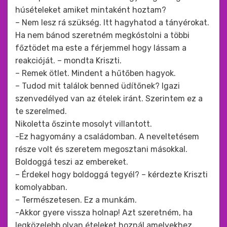
húsételeket amiket mintaként hoztam?
– Nem lesz rá szükség. Itt hagyhatod a tányérokat.
Ha nem bánod szeretném megkóstolni a többi
főztödet ma este a férjemmel hogy lássam a
reakcióját. – mondta Kriszti.
– Remek ötlet. Mindent a hűtőben hagyok.
– Tudod mit találok benned üdítőnek? Igazi
szenvedélyed van az ételek iránt. Szerintem ez a
te szerelmed.
Nikoletta őszinte mosolyt villantott.
-Ez hagyomány a családomban. A neveltetésem
része volt és szeretem megosztani másokkal.
Boldoggá teszi az embereket.
– Érdekel hogy boldoggá tegyél? – kérdezte Kriszti
komolyabban.
– Természetesen. Ez a munkám.
-Akkor gyere vissza holnap! Azt szeretném, ha
legközelebb olyan ételeket hoznál amelyekhez