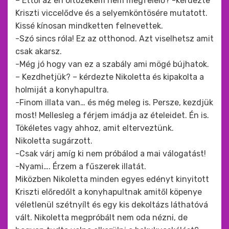
– Ettől az én öltözékem nem megfelelő? -kérdezte
Kriszti viccelődve és a selyemköntösére mutatott.
Kissé kínosan mindketten felnevettek.
-Szó sincs róla! Ez az otthonod. Azt viselhetsz amit
csak akarsz.
-Még jó hogy van ez a szabály ami mögé bújhatok.
– Kezdhetjük? – kérdezte Nikoletta és kipakolta a
holmiját a konyhapultra.
-Finom illata van… és még meleg is. Persze, kezdjük
most! Mellesleg a férjem imádja az ételeidet. Én is.
Tökéletes vagy ahhoz, amit elterveztünk.
Nikoletta sugárzott.
-Csak várj amíg ki nem próbálod a mai válogatást!
-Nyami…. Érzem a fűszerek illatát.
Miközben Nikoletta minden egyes edényt kinyitott
Kriszti előredőlt a konyhapultnak amitől köpenye
véletlenül szétnyílt és egy kis dekoltázs láthatóvá
vált. Nikoletta megpróbált nem oda nézni, de