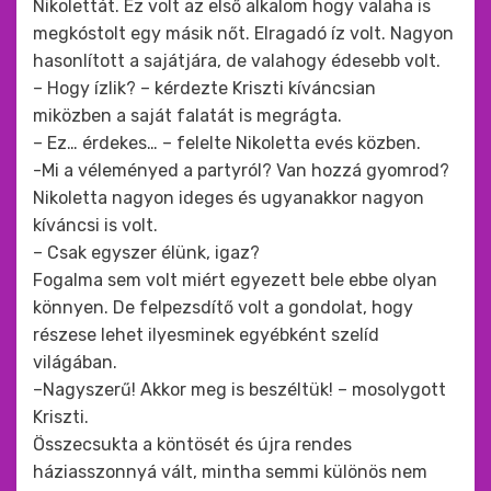
Nikolettát. Ez volt az első alkalom hogy valaha is
megkóstolt egy másik nőt. Elragadó íz volt. Nagyon
hasonlított a sajátjára, de valahogy édesebb volt.
– Hogy ízlik? – kérdezte Kriszti kíváncsian
miközben a saját falatát is megrágta.
– Ez… érdekes… – felelte Nikoletta evés közben.
-Mi a véleményed a partyról? Van hozzá gyomrod?
Nikoletta nagyon ideges és ugyanakkor nagyon
kíváncsi is volt.
– Csak egyszer élünk, igaz?
Fogalma sem volt miért egyezett bele ebbe olyan
könnyen. De felpezsdítő volt a gondolat, hogy
részese lehet ilyesminek egyébként szelíd
világában.
–Nagyszerű! Akkor meg is beszéltük! – mosolygott
Kriszti.
Összecsukta a köntösét és újra rendes
háziasszonnyá vált, mintha semmi különös nem