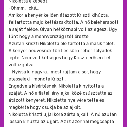
Nikoletta elképedt.
-Öhmm… oké…
Amikor a kenyér kellően átázott Kriszti kihúzta,
feltartotta majd kettészakította. A nő beleharapott
a saját felébe. Olyan hétköznapi volt az egész. Úgy
tűnt hogy a mennyország ízét érezte.
Azután Kriszti Nikoletta elé tartotta a másik felet.
A kenyér nedvesnek tűnt és sűrű fehér folyadék
lepte. Nem volt kétséges hogy Kriszti erősen fel
volt izgulva.
– Nyissa ki nagyra… most rajtam a sor, hogy
etesselek!– mondta Kriszti.
Engedve a kísértésnek, Nikoletta kinyitotta a
száját. A nő a fiatal lány ajkai közé csúsztatta az
átázott kenyeret. Nikoletta nyelvére tette és
megkérte hogy csukja be az ajkát.
Nikoletta Kriszti ujjai köré zárta ajkait. A nő ezután
lassan kihúzta az ujjait. Az íz azonnal megcsapta