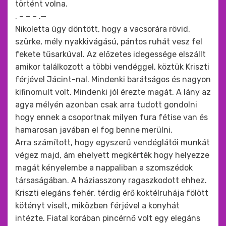
történt volna.
. – – – .—
Nikoletta úgy döntött, hogy a vacsorára rövid,
szürke, mély nyakkivágású, pántos ruhát vesz fel
fekete tűsarkúval. Az előzetes idegessége elszállt
amikor találkozott a többi vendéggel, köztük Kriszti
férjével Jácint-nal. Mindenki barátságos és nagyon
kifinomult volt. Mindenki jól érezte magát. A lány az
agya mélyén azonban csak arra tudott gondolni
hogy ennek a csoportnak milyen fura fétise van és
hamarosan javában el fog benne merülni.
Arra számított, hogy egyszerű vendéglátói munkát
végez majd, ám ehelyett megkérték hogy helyezze
magát kényelembe a nappaliban a szomszédok
társaságában. A háziasszony ragaszkodott ehhez.
Kriszti elegáns fehér, térdig érő koktélruhája fölött
kötényt viselt, miközben férjével a konyhát
intézte. Fiatal korában pincérnő volt egy elegáns