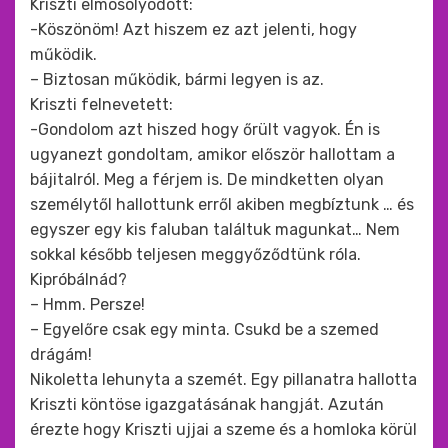
Kriszti elmosolyodott:
-Köszönöm! Azt hiszem ez azt jelenti, hogy
működik.
– Biztosan működik, bármi legyen is az.
Kriszti felnevetett:
-Gondolom azt hiszed hogy őrült vagyok. Én is
ugyanezt gondoltam, amikor először hallottam a
bájitalról. Meg a férjem is. De mindketten olyan
személytől hallottunk erről akiben megbíztunk … és
egyszer egy kis faluban találtuk magunkat… Nem
sokkal később teljesen meggyőződtünk róla.
Kipróbálnád?
– Hmm. Persze!
– Egyelőre csak egy minta. Csukd be a szemed
drágám!
Nikoletta lehunyta a szemét. Egy pillanatra hallotta
Kriszti köntöse igazgatásának hangját. Azután
érezte hogy Kriszti ujjai a szeme és a homloka körül