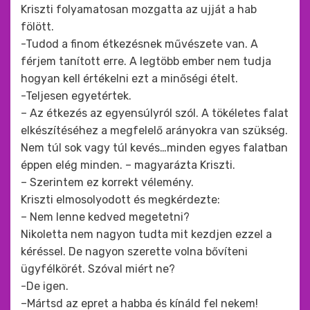
Kriszti folyamatosan mozgatta az ujját a hab
fölött.
-Tudod a finom étkezésnek művészete van. A
férjem tanított erre. A legtöbb ember nem tudja
hogyan kell értékelni ezt a minőségi ételt.
-Teljesen egyetértek.
– Az étkezés az egyensúlyról szól. A tökéletes falat
elkészítéséhez a megfelelő arányokra van szükség.
Nem túl sok vagy túl kevés…minden egyes falatban
éppen elég minden. – magyarázta Kriszti.
– Szerintem ez korrekt vélemény.
Kriszti elmosolyodott és megkérdezte:
– Nem lenne kedved megetetni?
Nikoletta nem nagyon tudta mit kezdjen ezzel a
kéréssel. De nagyon szerette volna bővíteni
ügyfélkörét. Szóval miért ne?
-De igen.
–Mártsd az epret a habba és kínáld fel nekem!