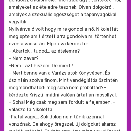
amelyeket az ételedre tesznek. Olyan dolgokról,
amelyek a szexuális egészséget a tápanyagokkal
vegyítik.
Nyilvánvaló volt hogy mire gondol a nő. Nikolettát
meglepte amit érzett arra gondolva mi történhet
ezen a vacsorán. Elpirulva kérdezte:
– Akartok… tudod… az ételemre?
– Nem zavar?
-Nem… azt hiszem. De miért?
– Mert benne van a Varázslatok Könyvében. És
őszintén szólva finom. Mint vendéglátós őszintén
megmondhatod: még soha nem próbáltad?–
kérdezte Kriszti imádni valóan ártatlan mosollyal.
– Soha! Még csak meg sem fordult a fejemben. –
válaszolta Nikoletta.
-Fiatal vagy…. Sok dolog nem tűnik azonnal
vonzónak. De ahogy öregszel, új dolgokat akarsz