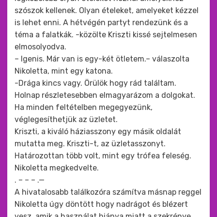
szószok kellenek. Olyan ételeket, amelyeket kézzel
is lehet enni. A hétvégén partyt rendezünk és a
téma a falatkák. -közölte Kriszti kissé sejtelmesen
elmosolyodva.
– Igenis. Már van is egy-két ötletem.– válaszolta
Nikoletta, mint egy katona.
-Drága kincs vagy. Örülök hogy rád találtam.
Holnap részletesebben elmagyarázom a dolgokat.
Ha minden feltételben megegyezünk,
véglegesíthetjük az üzletet.
Kriszti, a kiváló háziasszony egy másik oldalát
mutatta meg. Kriszti-t, az üzletasszonyt.
Határozottan több volt, mint egy trófea feleség.
Nikoletta megkedvelte.
. – – – .—
A hivatalosabb találkozóra számítva másnap reggel
Nikoletta úgy döntött hogy nadrágot és blézert
vesz, amik a használat hiánya miatt a szekrénye