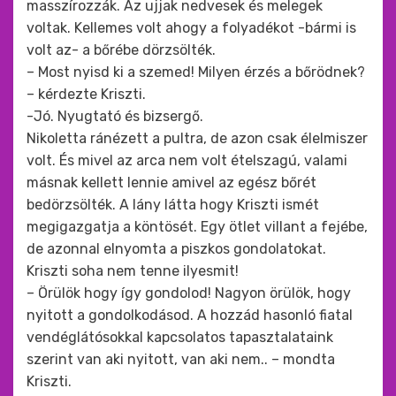
masszírozzák. Az ujjak nedvesek és melegek
voltak. Kellemes volt ahogy a folyadékot -bármi is
volt az- a bőrébe dörzsölték.
– Most nyisd ki a szemed! Milyen érzés a bőrödnek?
– kérdezte Kriszti.
-Jó. Nyugtató és bizsergő.
Nikoletta ránézett a pultra, de azon csak élelmiszer
volt. És mivel az arca nem volt ételszagú, valami
másnak kellett lennie amivel az egész bőrét
bedörzsölték. A lány látta hogy Kriszti ismét
megigazgatja a köntösét. Egy ötlet villant a fejébe,
de azonnal elnyomta a piszkos gondolatokat.
Kriszti soha nem tenne ilyesmit!
– Örülök hogy így gondolod! Nagyon örülök, hogy
nyitott a gondolkodásod. A hozzád hasonló fiatal
vendéglátósokkal kapcsolatos tapasztalataink
szerint van aki nyitott, van aki nem.. – mondta
Kriszti.