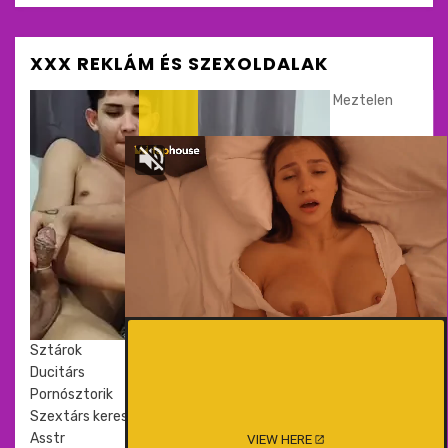
XXX REKLÁM ÉS SZEXOLDALAK
Meztelen
Sztárok
Ducitárs
Pornósztorik
Szextárs kereső
Asstr
VIEW HERE