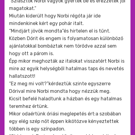
“Sziasztok Norbi vagyok gyertek be és érezzétek jól
magatokat.“
Miután kiderült hogy Norbi régóta jár ide
mindenkinek kért egy pohár italt.
“Mindjárt jövök mondta”és hirtelen el is tűnt.
Közben Dórit és engem is folyamatosan különböző
ajánlatokkal bombáztak nem törődve azzal sem
hogy ott a párom is.
Épp mikor meghozták az italokat visszatért Norbi is
mire az egyik helységből hatalmas taps és nevetés
hallatszott!
“Ez meg mi volt?”kérdeztük szinte egyszerre
Dórival mire Norbi mondta hogy nézzük meg.
Kicsit befelé haladtunk a házban és egy hatalmas
teremhez értünk.
Mikor odaértünk óriási meglepetés ért:a szobában
egy elég szép nőt éppen kikötözve kényeztettek
többen is egy színpadon.