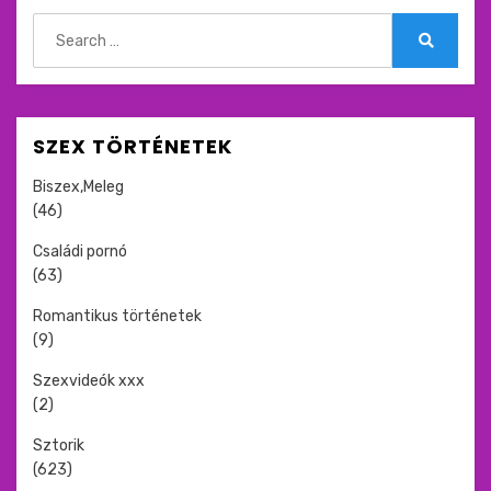
Search
for:
Search
SZEX TÖRTÉNETEK
Biszex,Meleg
(46)
Családi pornó
(63)
Romantikus történetek
(9)
Szexvideók xxx
(2)
Sztorik
(623)