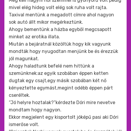
Meg kell hagyni női szemmel is gyönyörű volt pedig
mivel elég hideg volt elég sok ruha volt rajta.
Taxival mentünk a megadott címre ahol nagyon
sok autó állt mikor megérkeztünk.
Ahogy bementünk a házba egyből megcsapott
minket az erotika illata.
Miután a bejáratnál közöltük hogy kik vagyunk
mondták hogy nyugodtan menjünk be és érezzük
jól magunkat.
Ahogy haladtunk befelé nem hittünk a
szemünknek:az egyik szobában éppen ketten
dugtak egy csajt,egy másik szobában két nő
kényeztette egymást,megint odébb éppen párt
cseréltek.
“Jó helyre hoztalak?”kérdezte Dóri mire nevetve
mondtam hogy nagyon.
Ekkor megjelent egy kisportolt jóképű pasi aki Dóri
ismerőse volt.