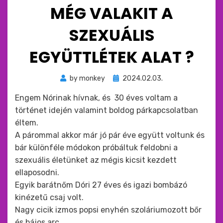
MÉG VALAKIT A
SZEXUÁLIS
EGYÜTTLÉTEK ALAT ?
Beküldve
by
monkey
2024.02.03.
ide
Engem Nórinak hívnak, és 30 éves voltam a
:
történet idején valamint boldog párkapcsolatban
éltem.
A párommal akkor már jó pár éve együtt voltunk és
bár különféle módokon próbáltuk feldobni a
szexuális életünket az mégis kicsit kezdett
ellaposodni.
Egyik barátnőm Dóri 27 éves és igazi bombázó
kinézetű csaj volt.
Nagy cicik izmos popsi enyhén szoláriumozott bőr
és bájos arc.