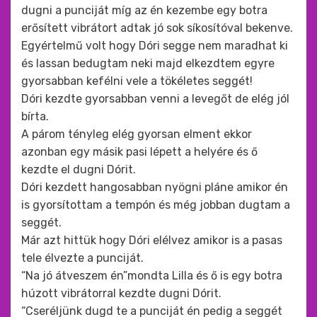
dugni a punciját míg az én kezembe egy botra
erősített vibrátort adtak jó sok síkosítóval bekenve.
Egyértelmű volt hogy Dóri segge nem maradhat ki
és lassan bedugtam neki majd elkezdtem egyre
gyorsabban kefélni vele a tökéletes seggét!
Dóri kezdte gyorsabban venni a levegőt de elég jól
bírta.
A párom tényleg elég gyorsan elment ekkor
azonban egy másik pasi lépett a helyére és ő
kezdte el dugni Dórit.
Dóri kezdett hangosabban nyögni pláne amikor én
is gyorsítottam a tempón és még jobban dugtam a
seggét.
Már azt hittük hogy Dóri elélvez amikor is a pasas
tele élvezte a punciját.
“Na jó átveszem én”mondta Lilla és ő is egy botra
húzott vibrátorral kezdte dugni Dórit.
“Cseréljünk dugd te a punciját én pedig a seggét