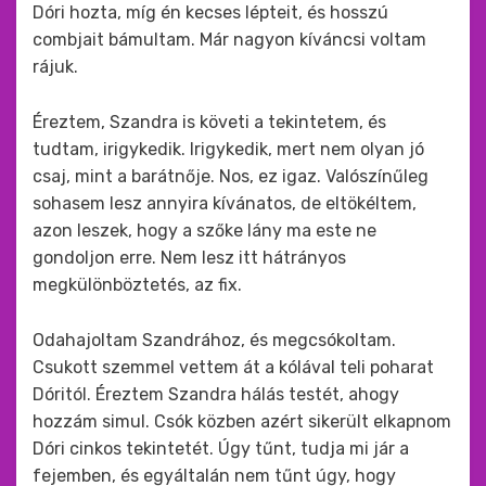
Dóri hozta, míg én kecses lépteit, és hosszú
combjait bámultam. Már nagyon kíváncsi voltam
rájuk.
Éreztem, Szandra is követi a tekintetem, és
tudtam, irigykedik. Irigykedik, mert nem olyan jó
csaj, mint a barátnője. Nos, ez igaz. Valószínűleg
sohasem lesz annyira kívánatos, de eltökéltem,
azon leszek, hogy a szőke lány ma este ne
gondoljon erre. Nem lesz itt hátrányos
megkülönböztetés, az fix.
Odahajoltam Szandrához, és megcsókoltam.
Csukott szemmel vettem át a kólával teli poharat
Dóritól. Éreztem Szandra hálás testét, ahogy
hozzám simul. Csók közben azért sikerült elkapnom
Dóri cinkos tekintetét. Úgy tűnt, tudja mi jár a
fejemben, és egyáltalán nem tűnt úgy, hogy