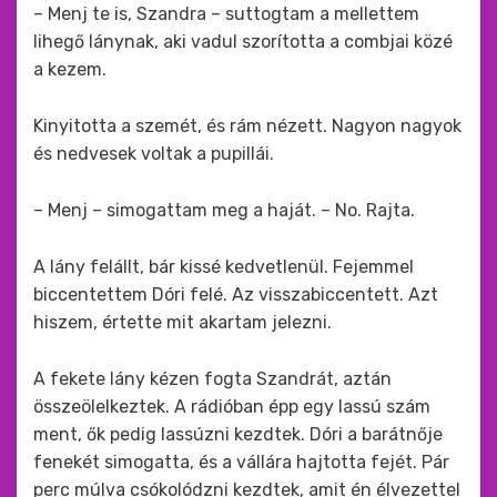
– Menj te is, Szandra – suttogtam a mellettem
lihegő lánynak, aki vadul szorította a combjai közé
a kezem.
Kinyitotta a szemét, és rám nézett. Nagyon nagyok
és nedvesek voltak a pupillái.
– Menj – simogattam meg a haját. – No. Rajta.
A lány felállt, bár kissé kedvetlenül. Fejemmel
biccentettem Dóri felé. Az visszabiccentett. Azt
hiszem, értette mit akartam jelezni.
A fekete lány kézen fogta Szandrát, aztán
összeölelkeztek. A rádióban épp egy lassú szám
ment, ők pedig lassúzni kezdtek. Dóri a barátnője
fenekét simogatta, és a vállára hajtotta fejét. Pár
perc múlva csókolódzni kezdtek, amit én élvezettel