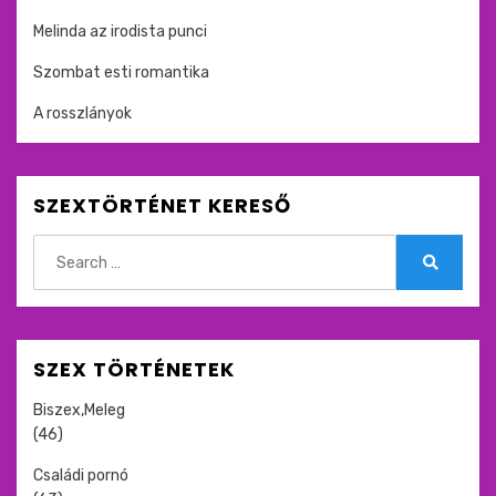
Melinda az irodista punci
Szombat esti romantika
A rosszlányok
SZEXTÖRTÉNET KERESŐ
Search
for:
Search
SZEX TÖRTÉNETEK
Biszex,Meleg
(46)
Családi pornó