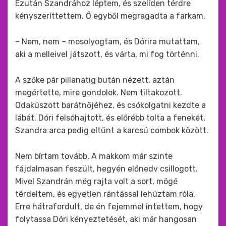
Ezután Szandrához léptem, és szelíden térdre
kényszeríttettem. Ő egyből megragadta a farkam.
– Nem, nem – mosolyogtam, és Dórira mutattam,
aki a melleivel játszott, és várta, mi fog történni.
A szőke pár pillanatig bután nézett, aztán
megértette, mire gondolok. Nem tiltakozott.
Odakúszott barátnőjéhez, és csókolgatni kezdte a
lábát. Dóri felsóhajtott, és előrébb tolta a fenekét,
Szandra arca pedig eltűnt a karcsú combok között.
Nem bírtam tovább. A makkom már szinte
fájdalmasan feszült, hegyén előnedv csillogott.
Mivel Szandrán még rajta volt a sort, mögé
térdeltem, és egyetlen rántással lehúztam róla.
Erre hátrafordult, de én fejemmel intettem, hogy
folytassa Dóri kényeztetését, aki már hangosan