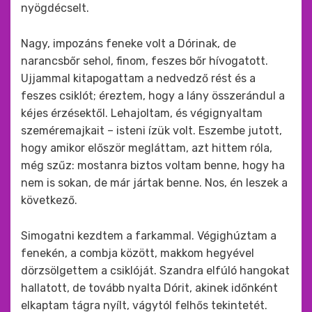
nyögdécselt.
Nagy, impozáns feneke volt a Dórinak, de
narancsbőr sehol, finom, feszes bőr hívogatott.
Ujjammal kitapogattam a nedvedző rést és a
feszes csiklót; éreztem, hogy a lány összerándul a
kéjes érzésektől. Lehajoltam, és végignyaltam
szeméremajkait – isteni ízük volt. Eszembe jutott,
hogy amikor először megláttam, azt hittem róla,
még szűz: mostanra biztos voltam benne, hogy ha
nem is sokan, de már jártak benne. Nos, én leszek a
következő.
Simogatni kezdtem a farkammal. Végighúztam a
fenekén, a combja között, makkom hegyével
dörzsölgettem a csiklóját. Szandra elfúló hangokat
hallatott, de tovább nyalta Dórit, akinek időnként
elkaptam tágra nyílt, vágytól felhős tekintetét.