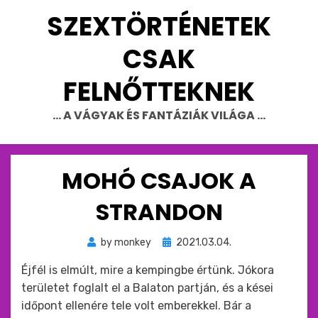
Skip
SZEXTÖRTÉNETEK
to
content
CSAK
FELNŐTTEKNEK
… A VÁGYAK ÉS FANTÁZIÁK VILÁGA …
MOHÓ CSAJOK A
STRANDON
Beküldve
by
monkey
2021.03.04.
ide
Éjfél is elmúlt, mire a kempingbe értünk. Jókora
:
területet foglalt el a Balaton partján, és a kései
időpont ellenére tele volt emberekkel. Bár a