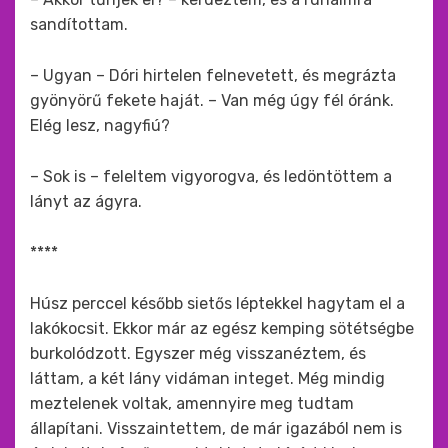
sandítottam.
– Ugyan – Dóri hirtelen felnevetett, és megrázta
gyönyörű fekete haját. – Van még úgy fél óránk.
Elég lesz, nagyfiú?
– Sok is – feleltem vigyorogva, és ledöntöttem a
lányt az ágyra.
****
Húsz perccel később sietős léptekkel hagytam el a
lakókocsit. Ekkor már az egész kemping sötétségbe
burkolódzott. Egyszer még visszanéztem, és
láttam, a két lány vidáman integet. Még mindig
meztelenek voltak, amennyire meg tudtam
állapítani. Visszaintettem, de már igazából nem is