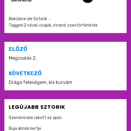
Beküldve ide
Sztorik
Tagged
2 nővel
,
csajok
,
strand
,
szextörténetek
Bejegyzés
ELŐZŐ
navigáció
Megcsalás 2.
KÖVETKEZŐ
Drága feleségem, kis kurvám
LEGÚJABB SZTORIK
Szendvicsbe rakott az após
Buja álmok kertje