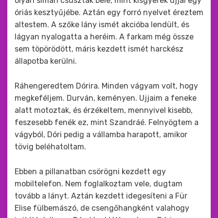
olyan simán csúsztak belé, mint kisgyerek ujjai egy
óriás kesztyűjébe. Aztán egy forró nyelvet éreztem
altestem. A szőke lány ismét akcióba lendült, és
lágyan nyalogatta a heréim. A farkam még össze
sem töpörödött, máris kezdett ismét harckész
állapotba kerülni.
Ráhengeredtem Dórira. Minden vágyam volt, hogy
megkeféljem. Durván, keményen. Ujjaim a feneke
alatt motoztak, és érzékeltem, mennyivel kisebb,
feszesebb fenék ez, mint Szandráé. Felnyögtem a
vágyból, Dóri pedig a vállamba harapott, amikor
tövig beléhatoltam.
Ebben a pillanatban csörögni kezdett egy
mobiltelefon. Nem foglalkoztam vele, dugtam
tovább a lányt. Aztán kezdett idegesíteni a Für
Elise fülbemászó, de csengőhangként valahogy