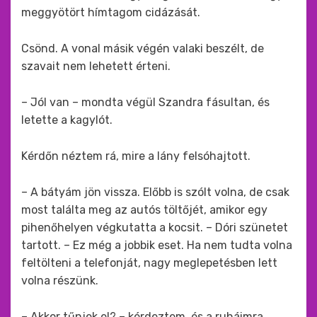
meggyötört hímtagom cidázását.
Csönd. A vonal másik végén valaki beszélt, de
szavait nem lehetett érteni.
– Jól van – mondta végül Szandra fásultan, és
letette a kagylót.
Kérdőn néztem rá, mire a lány felsóhajtott.
– A bátyám jön vissza. Előbb is szólt volna, de csak
most találta meg az autós töltőjét, amikor egy
pihenőhelyen végkutatta a kocsit. – Dóri szünetet
tartott. – Ez még a jobbik eset. Ha nem tudta volna
feltölteni a telefonját, nagy meglepetésben lett
volna részünk.
– Akkor tűnjek el? – kérdeztem, és a ruháimra