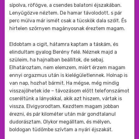
sípolva, röfögve, a csendes balatoni éjszakában.
Lenyűgözve néztem. De hamar távolodott, s pár
perc múlva már ismét csak a tücskök dala szólt. És
hirtelen szörnyen magányosnak éreztem magam.
Eldobtam a cigit, hátamra kaptam a táskám, és
elindultam gyalog Berény felé. Néznek majd a
szüleim, ha hajnalban beállítok, de sebaj.
Elhatároztam, nem elemzem, miért érzem magam
ennyi orgazmus után is kielégületlennek. Holnap is
van nap, hozhat bármit. Ha mégse, még mindig
visszajöhetek ide – távozásom előtt telefonszámot
cseréltünk a lányokkal, akik azt hiszem, vártak is
vissza. Elvigyorodtam. Kezdtem magam jobban
érezni, és pár kilométer után már gondtalanul
dudorásztam. Olykor megálltam, és mélyen,
boldogan tüdőmbe szívtam a nyári éjszakát.