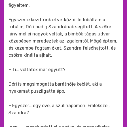
figyeltem.
Egyszerre kezdtünk el vetkőzni: ledobáltam a
ruháim, Dóri pedig Szandrának segített. A szőke
lány mellei nagyok voltak, a bimbók tágas udvar
közepében meredeztek az izgalomtól. Mögéléptem,
és kezembe fogtam őket. Szandra felsóhajtott, és
csókra kínálta ajkait.
– Ti… voltatok már együtt?
Dóri is megsimogatta barátnője keblét, aki a
nyakamat puszilgatta épp.
– Egyszer… egy éve, a szülinapomon. Emlékszel,
Szandra?