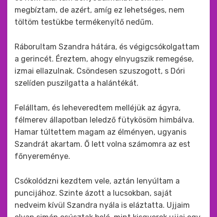
megbíztam, de azért, amíg ez lehetséges, nem
töltöm testükbe termékenyítő nedűm.
Ráborultam Szandra hátára, és végigcsókolgattam
a gerincét. Éreztem, ahogy elnyugszik remegése,
izmai ellazulnak. Csöndesen szuszogott, s Dóri
szelíden puszilgatta a halántékát.
Felálltam, és leheveredtem melléjük az ágyra,
félmerev állapotban leledző fütykösöm himbálva.
Hamar túltettem magam az élményen, ugyanis
Szandrát akartam. Ő lett volna számomra az est
főnyereménye.
Csókolódzni kezdtem vele, aztán lenyúltam a
puncijához. Szinte ázott a lucsokban, saját
nedveim kívül Szandra nyála is eláztatta. Ujjaim