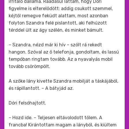
irritáló dallama. Ráadásul láttam, hogy Dóri
figyelme is elterelődött: addig csukott szemmel,
kéjtől remegve feküdt alattam, most azonban
folyton Szandra felé pislantott, aki felhúzott
térddel ült az ágy szélén, és minket bámult.
– Szandra, nézd már ki hív – szólt rá rekedt
hangon. Szóval az ő telefonja, gondoltam, és lassú
tempóban ringtam tovább. Az a nyavalyás mobil
tovább csörömpölt.
A szőke lány kivette Szandra mobilját a táskájából,
és rápillantott. – A bátyjád az.
Dóri felsóhajtott.
– Hozd ide. – Teljesen eltávolodott tőlem. A
francba! Kirántottam magam a lányból, és kiültem