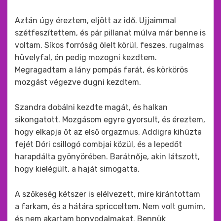
Aztán úgy éreztem, eljött az idő. Ujjaimmal
szétfeszítettem, és pár pillanat múlva már benne is
voltam. Síkos forróság ölelt körül, feszes, rugalmas
hüvelyfal, én pedig mozogni kezdtem.
Megragadtam a lány pompás farát, és körkörös
mozgást végezve dugni kezdtem.
Szandra dobálni kezdte magát, és halkan
sikongatott. Mozgásom egyre gyorsult, és éreztem,
hogy elkapja őt az első orgazmus. Addigra kihúzta
fejét Dóri csillogó combjai közül, és a lepedőt
harapdálta gyönyörében. Barátnője, akin látszott,
hogy kielégült, a haját simogatta.
A szőkeség kétszer is elélvezett, mire kirántottam
a farkam, és a hátára spricceltem. Nem volt gumim,
és nem akartam bonyodalmakat. Bennük