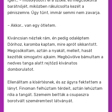
Igen… – mosolyodott el a szőke, és megcsókolta
barátnőjét, miközben rákulcsolta kezét a
péniszemre. Úgy tűnt, immár semmi nem zavarja.
– Akkor… van egy ötletem.
Kíváncsian néztek rám, én pedig odaléptem
Dórihoz, karomba kaptam, mire aprót sikkantott.
Megcsókoltam, aztán a nyakát, melleit, hasát
kezdték simogatni ajkaim. Megbűvölve bámultam a
nedves tanga alatt rejtőző kívánatos
domborulatot.
Ellenálltam a kísértésnek, és az ágyra fektettem a
lányt. Finoman felhúztam térdeit, aztán lehúztam
róla a tangát. Szemeim beitták a csupaszra
borotvált szeméremtest látványát.