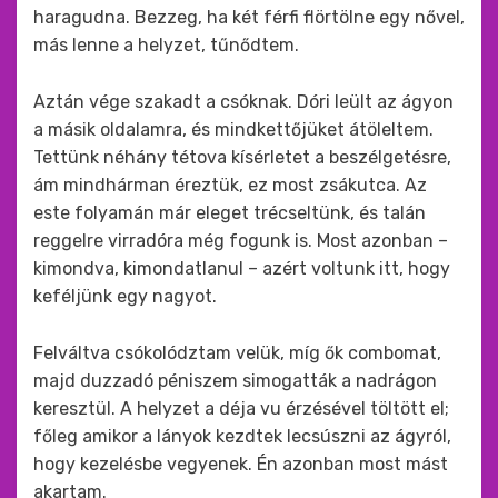
haragudna. Bezzeg, ha két férfi flörtölne egy nővel,
más lenne a helyzet, tűnődtem.
Aztán vége szakadt a csóknak. Dóri leült az ágyon
a másik oldalamra, és mindkettőjüket átöleltem.
Tettünk néhány tétova kísérletet a beszélgetésre,
ám mindhárman éreztük, ez most zsákutca. Az
este folyamán már eleget trécseltünk, és talán
reggelre virradóra még fogunk is. Most azonban –
kimondva, kimondatlanul – azért voltunk itt, hogy
keféljünk egy nagyot.
Felváltva csókolództam velük, míg ők combomat,
majd duzzadó péniszem simogatták a nadrágon
keresztül. A helyzet a déja vu érzésével töltött el;
főleg amikor a lányok kezdtek lecsúszni az ágyról,
hogy kezelésbe vegyenek. Én azonban most mást
akartam.