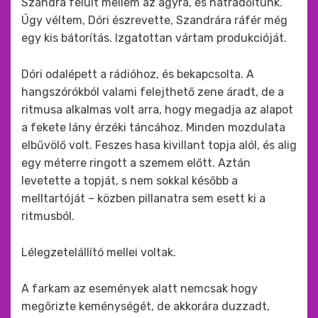
Szandra felült mellém az ágyra, és hátradőltünk.
Úgy véltem, Dóri észrevette, Szandrára ráfér még
egy kis bátorítás. Izgatottan vártam produkcióját.
Dóri odalépett a rádióhoz, és bekapcsolta. A
hangszórókból valami felejthető zene áradt, de a
ritmusa alkalmas volt arra, hogy megadja az alapot
a fekete lány érzéki táncához. Minden mozdulata
elbűvölő volt. Feszes hasa kivillant topja alól, és alig
egy méterre ringott a szemem előtt. Aztán
levetette a topját, s nem sokkal később a
melltartóját – közben pillanatra sem esett ki a
ritmusból.
Lélegzetelállító mellei voltak.
A farkam az események alatt nemcsak hogy
megőrizte keménységét, de akkorára duzzadt,