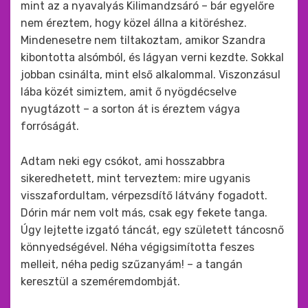
mint az a nyavalyás Kilimandzsáró – bár egyelőre
nem éreztem, hogy közel állna a kitöréshez.
Mindenesetre nem tiltakoztam, amikor Szandra
kibontotta alsómból, és lágyan verni kezdte. Sokkal
jobban csinálta, mint első alkalommal. Viszonzásul
lába közét simiztem, amit ő nyögdécselve
nyugtázott – a sorton át is éreztem vágya
forróságát.
Adtam neki egy csókot, ami hosszabbra
sikeredhetett, mint terveztem: mire ugyanis
visszafordultam, vérpezsdítő látvány fogadott.
Dórin már nem volt más, csak egy fekete tanga.
Úgy lejtette izgató táncát, egy született táncosnő
könnyedségével. Néha végigsimította feszes
melleit, néha pedig szűzanyám! – a tangán
keresztül a szeméremdombját.