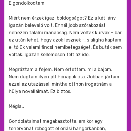
Elgondolkodtam.
Miért nem érzek igazi boldogságot? Ez a két lány
igazán belevaló volt. Ennél jobb szórakozást
nehezen találni manapság. Nem voltak kurvák – bár
ez után lehet, hogy azok lesznek -, s aligha kaptam
el tőlük valami fincsi nemibetegséget. És buták sem
voltak. Igazán kellemesen telt az idő.
Megráztam a fejem. Nem értettem, mi a bajom.
Nem dugtam ilyen jót hónapok óta. Jobban jártam
ezzel az utazással, mintha otthon irogatnám a
hülye novelláimat. Ez biztos.
Mégis…
Gondolataimat megakasztotta, amikor egy
tehervonat robogott el óriási hangorkánban,