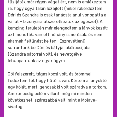
tűzijáték már régen véget ért, nem is emlékeztem
rá, hogy egyáltalán lezajlott (mikor rákérdeztem,
Dóri és Szandra is csak tanácstalanul vonogatta a
vállát – bizonyára átszeretkeztük az egészet). A
kemping területén már elengedtem a lányok kezét;
azt mondták, van ott néhány ismerősük, és nem
akarnak feltűnést kelteni. Észrevétlenül
surrantunk be Dóri és bátyja lakókocsijába
(Szandra sátorral volt), és nevetgélve
lehuppantunk az egyik ágyra.
Jól felszerelt, tágas kocsi volt, és örömmel
fedeztem fel, hogy hűtő is van. Kértem a lányoktól
egy kólát, mert igencsak ki volt száradva a torkom.
Amikor pedig belém villant, még mi minden
következhet, szárazabbá vált, mint a Mojave-
sivatag.