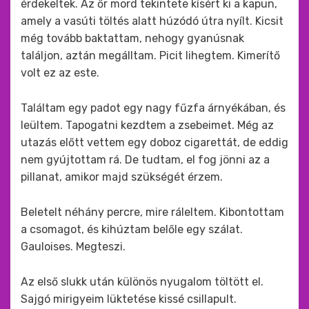
érdekeltek. Az őr mord tekintete kísért ki a kapun,
amely a vasúti töltés alatt húzódó útra nyílt. Kicsit
még tovább baktattam, nehogy gyanúsnak
találjon, aztán megálltam. Picit lihegtem. Kimerítő
volt ez az este.
Találtam egy padot egy nagy fűzfa árnyékában, és
leültem. Tapogatni kezdtem a zsebeimet. Még az
utazás előtt vettem egy doboz cigarettát, de eddig
nem gyújtottam rá. De tudtam, el fog jönni az a
pillanat, amikor majd szükségét érzem.
Beletelt néhány percre, mire ráleltem. Kibontottam
a csomagot, és kihúztam belőle egy szálat.
Gauloises. Megteszi.
Az első slukk után különös nyugalom töltött el.
Sajgó mirigyeim lüktetése kissé csillapult.