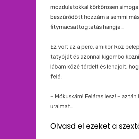
mozdulatokkal körkörösen simogat
beszűrődött hozzám a semmi máss
fitymacsattogtatás hangja…
Ez volt az a perc, amikor Róz bel
tatyóját és azonnal kigombolkozn
lábam közé térdelt és lehajolt, h
felé:
– Mókuskám! Feláras lesz! – aztá
uralmat…
Olvasd el ezeket a szext