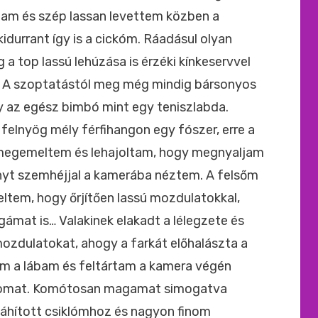
tam és szép lassan levettem közben a
durrant így is a cickóm. Ráadásul olyan
a top lassú lehúzása is érzéki kínkeservvel
t. A szoptatástól meg még mindig bársonyos
y az egész bimbó mint egy teniszlabda.
 felnyög mély férfihangon egy fószer, erre a
 megemeltem és lehajoltam, hogy megnyaljam
nyt szemhéjjal a kamerába néztem. A felsőm
deltem, hogy őrjítően lassú mozdulatokkal,
ngámat is… Valakinek elakadt a lélegzete és
mozdulatokat, ahogy a farkát előhalászta a
am a lábam és feltártam a kamera végén
ngomat. Komótosan magamat simogatva
 áhított csiklómhoz és nagyon finom