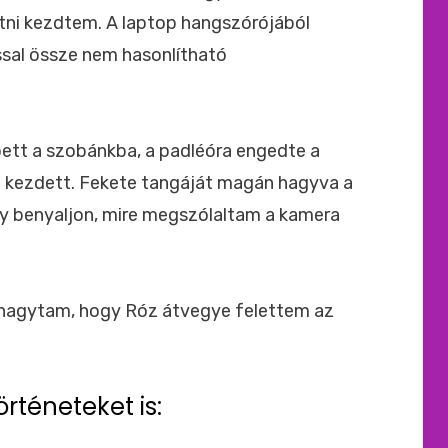
ni kezdtem. A laptop hangszórójából
al össze nem hasonlítható
épett a szobánkba, a padléóra engedte a
i kezdett. Fekete tangáját magán hagyva a
ogy benyaljon, mire megszólaltam a kamera
n hagytam, hogy Róz átvegye felettem az
örténeteket is: