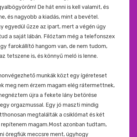
yalbögyörőm! De hát enni is kell valamit, és
e, és nagyobb a kiadás, mint a bevétel.
 egyedül űzze az ipart, mert a végén úgy
ud a saját lábán. Filóztam még a telefonszex
ogy farokállító hangom van, de nem tudom,
az tetszene is, és könnyű meló is lenne.
thonvégezhető munkák közt egy ígéreteset
nek meg nem érzem magam elég rátermettnek,
megnéztem újra a fekete lány betörése
egy orgazmussal. Egy jó maszti mindig
tthonosan megtalálták a csiklómat és két
kbe repítenem magam.Most azonban tudtam,
ami öregfiúk meccsre ment, úgyhogy