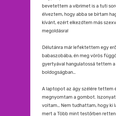
bevetettem a vibrimet is a tuti s
élveztem, hogy abba se bírtam hag
kívánt, ezért elkezdtem más szexvi
megoldásra!
Délutánra már lefektettem egy erőt
babaszobába, én meg vörös függö
gyertyával hangulatossá tettem a
boldogságban…
A laptopot az ágy szélére tettem é
megnyomtam a gombot. Iszonyat i
voltam… Nem tudhattam, hogy ki l
mert a Több mint testőrben rette