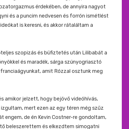
orozatorgazmus érdekében, de annyira nagyot
yni és a puncim nedvesen és forrón ismétlést
deókat is keresni, és akkor rátaláltam a
eljes szopizás és büfiztetés után Lilibabát a
nyökkel és maradék, sárga szúnyogriasztó
 franciaágyunkat, amit Rózzal osztunk meg
s amikor jelzett, hogy bejövő videóhívás,
zgultam, mert ezen az egy téren még szűz
át engem, de én Kevin Costner-re gondoltam,
ntő beleszerettem és elkezdtem simogatni