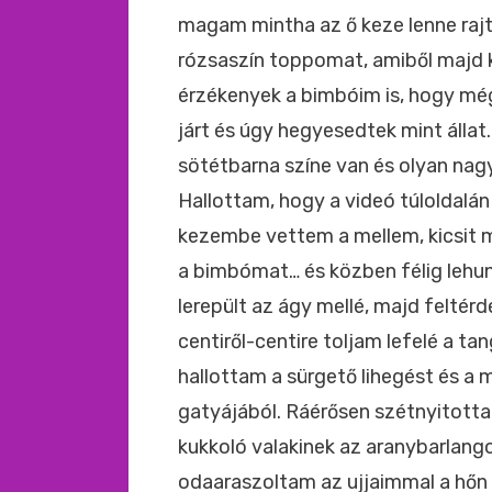
magam mintha az ő keze lenne raj
rózsaszín toppomat, amiből majd ki
érzékenyek a bimbóim is, hogy még 
járt és úgy hegyesedtek mint álla
sötétbarna színe van és olyan nag
Hallottam, hogy a videó túloldalán
kezembe vettem a mellem, kicsit
a bimbómat… és közben félig lehu
lerepült az ágy mellé, majd feltér
centiről-centire toljam lefelé a ta
hallottam a sürgető lihegést és a 
gatyájából. Ráérősen szétnyitott
kukkoló valakinek az aranybarla
odaaraszoltam az ujjaimmal a hőn