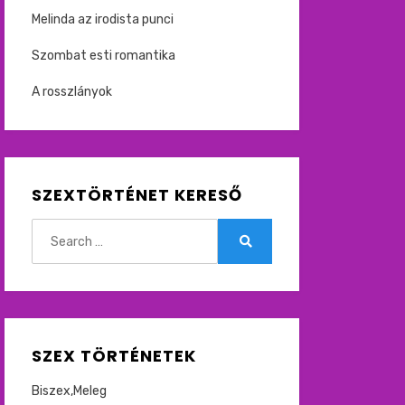
Melinda az irodista punci
Szombat esti romantika
A rosszlányok
SZEXTÖRTÉNET KERESŐ
Search
for:
Search
SZEX TÖRTÉNETEK
Biszex,Meleg