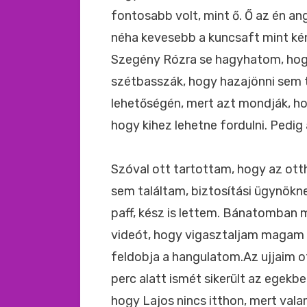
fontosabb volt, mint ő. Ő az én ang
néha kevesebb a kuncsaft mint kén
Szegény Rózra se hagyhatom, hogy
szétbasszák, hogy hazajönni sem t
lehetőségén, mert azt mondják, h
hogy kihez lehetne fordulni. Pedig 
Szóval ott tartottam, hogy az ot
sem találtam, biztosítási ügynök
paff, kész is lettem. Bánatomban 
videót, hogy vigasztaljam magam 
feldobja a hangulatom.Az ujjaim o
perc alatt ismét sikerült az ege
hogy Lajos nincs itthon, mert val