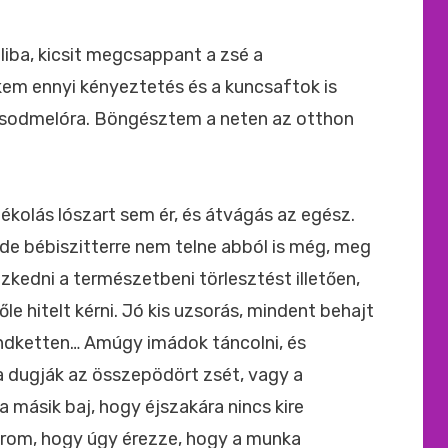
ide
:
iba, kicsit megcsappant a zsé a
em ennyi kényeztetés és a kuncsaftok is
ásodmelóra. Böngésztem a neten az otthon
tékolás lószart sem ér, és átvágás az egész.
 de bébiszitterre nem telne abból is még, meg
yezkedni a természetbeni törlesztést illetően,
őle hitelt kérni. Jó kis uzsorás, mindent behajt
indketten… Amúgy imádok táncolni, és
dugják az összepödört zsét, vagy a
 másik baj, hogy éjszakára nincs kire
arom, hogy úgy érezze, hogy a munka