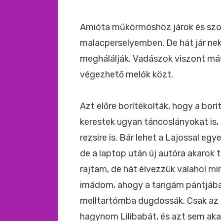
Amióta műkörmöshöz járok és szol
malacperselyemben. De hát jár nek
meghálálják. Vadászok viszont m
végezhető melók közt.
Azt előre borítékolták, hogy a borí
kerestek ugyan táncoslányokat is,
rezsire is. Bár lehet a Lajossal eg
de a laptop után új autóra akarok t
rajtam, de hát élvezzük valahol m
imádom, ahogy a tangám pántjába 
melltartómba dugdossák. Csak az a
hagynom Lilibabát, és azt sem ak