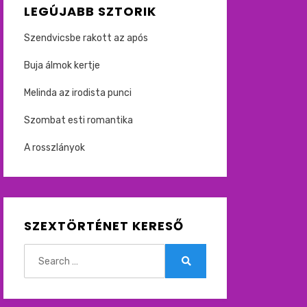
LEGÚJABB SZTORIK
Szendvicsbe rakott az após
Buja álmok kertje
Melinda az irodista punci
Szombat esti romantika
A rosszlányok
SZEXTÖRTÉNET KERESŐ
Search
for:
Search