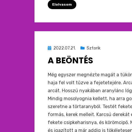
Elolvasom
Beküldve
2022.07.21.
Sztorik
ide
A BEÖNTÉS
:
by
monkey
Még egyszer megnézte magát a tükörb
haja fel volt tűzve a fejetetejére. A
arcát. Hosszú nyakában aranylánc lógo
Mindig mosolyognia kellett, ha arra go
szeretne a törtaranyból. Testét fekete
formás, kerek melleit. Karcsú derekát 
fekete csipkeharisnya, és körömcipő
és igazított a már addig is tökéletesen