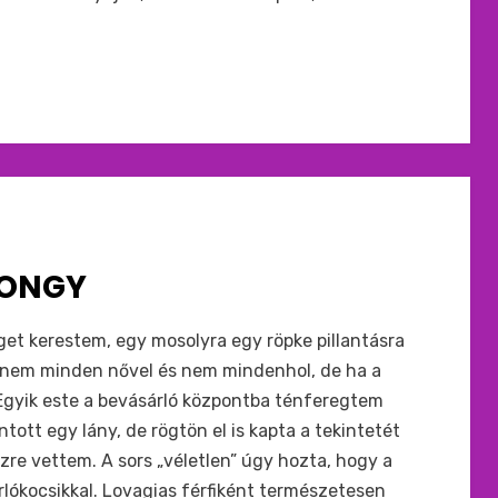
RONGY
t kerestem, egy mosolyra egy röpke pillantásra
t nem minden nővel és nem mindenhol, de ha a
gyik este a bevásárló központba ténferegtem
ntott egy lány, de rögtön el is kapta a tekintetét
zre vettem. A sors „véletlen” úgy hozta, hogy a
lókocsikkal. Lovagias férfiként természetesen