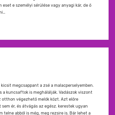
 eset e személyi sérülése vagy anyagi kár, de ő
mi…
 kicsit megcsappant a zsé a malacperselyemben.
s a kuncsaftok is meghálálják. Vadászok viszont
otthon végezhető melók közt. Azt előre
rt sem ér, és átvágás az egész. kerestek ugyan
m telne abból is még, meg rezsire is. Bár lehet a