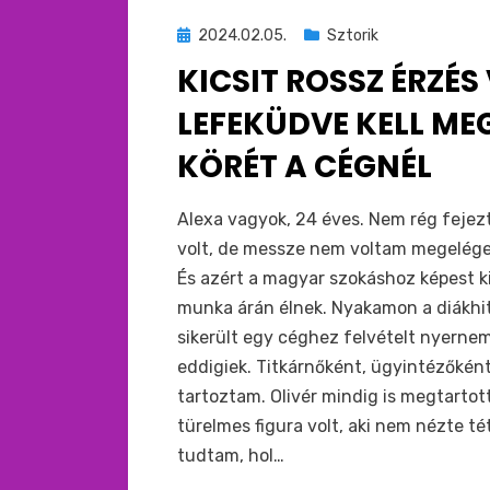
Beküldve
2024.02.05.
Sztorik
ide
KICSIT ROSSZ ÉRZÉS
:
LEFEKÜDVE KELL ME
KÖRÉT A CÉGNÉL
by
monkey
Alexa vagyok, 24 éves. Nem rég fejez
volt, de messze nem voltam megelége
És azért a magyar szokáshoz képest ki
munka árán élnek. Nyakamon a diákhit
sikerült egy céghez felvételt nyernem
eddigiek. Titkárnőként, ügyintézőként
tartoztam. Olivér mindig is megtartot
türelmes figura volt, aki nem nézte té
tudtam, hol…