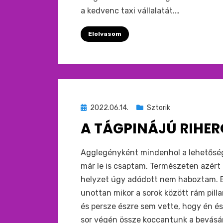
a kedvenc taxi vállalatát.…
Elolvasom
Beküldve
2022.06.14.
Sztorik
ide
A TÁGPINÁJÚ RIHE
:
by
monkey
Agglegényként mindenhol a lehetősége
már le is csaptam. Természeten azér
helyzet úgy adódott nem haboztam. E
unottan mikor a sorok között rám pilla
és persze észre sem vette, hogy én és
sor végén össze koccantunk a bevásár