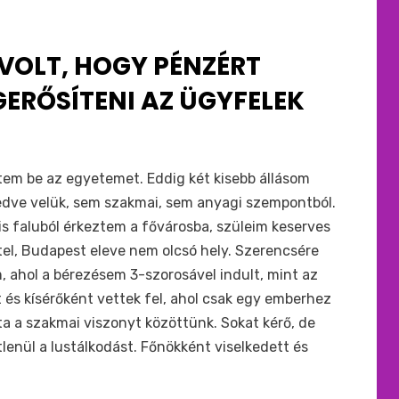
 VOLT, HOGY PÉNZÉRT
GERŐSÍTENI AZ ÜGYFELEK
tem be az egyetemet. Eddig két kisebb állásom
dve velük, sem szakmai, sem anyagi szempontból.
s faluból érkeztem a fővárosba, szüleim keserves
el, Budapest eleve nem olcsó hely. Szerencsére
, ahol a bérezésem 3-szorosável indult, mint az
 és kísérőként vettek fel, ahol csak egy emberhez
ta a szakmai viszonyt közöttünk. Sokat kérő, de
tlenül a lustálkodást. Főnökként viselkedett és