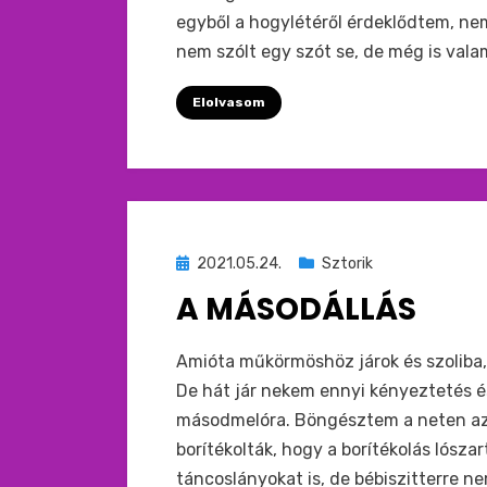
egyből a hogylétéről érdeklődtem, nem
nem szólt egy szót se, de még is vala
Elolvasom
Beküldve
2021.05.24.
Sztorik
ide
A MÁSODÁLLÁS
:
by
monkey
Amióta műkörmöshöz járok és szoliba,
De hát jár nekem ennyi kényeztetés é
másodmelóra. Böngésztem a neten az 
borítékolták, hogy a borítékolás lósza
táncoslányokat is, de bébiszitterre ne