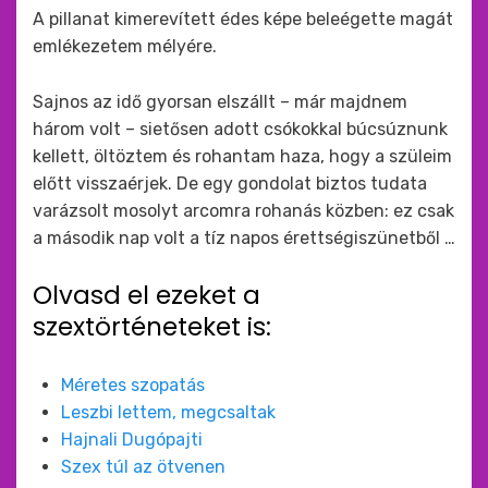
A pillanat kimerevített édes képe beleégette magát
emlékezetem mélyére.
Sajnos az idő gyorsan elszállt – már majdnem
három volt – sietősen adott csókokkal búcsúznunk
kellett, öltöztem és rohantam haza, hogy a szüleim
előtt visszaérjek. De egy gondolat biztos tudata
varázsolt mosolyt arcomra rohanás közben: ez csak
a második nap volt a tíz napos érettségiszünetből …
Olvasd el ezeket a
szextörténeteket is:
Méretes szopatás
Leszbi lettem, megcsaltak
Hajnali Dugópajti
Szex túl az ötvenen