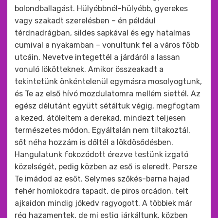
bolondballagást. Hülyébbnél-hülyébb, gyerekes
vagy szakadt szerelésben – én például
térdnadrágban, sildes sapkával és egy hatalmas
cumival a nyakamban – vonultunk fel a város főbb
utcáin. Nevetve integettél a járdáról a lassan
vonuló lökötteknek. Amikor összeakadt a
tekintetünk önkéntelenül egymásra mosolyogtunk,
és Te az első hívó mozdulatomra mellém siettél. Az
egész délutánt együtt sétáltuk végig, megfogtam
a kezed, átöleltem a derekad, mindezt teljesen
természetes módon. Egyáltalán nem tiltakoztál,
sőt néha hozzám is dőltél a lökdösődésben.
Hangulatunk fokozódott érezve testünk izgató
közelségét, pedig közben az eső is eleredt. Persze
Te imádod az esőt. Selymes szőkés-barna hajad
fehér homlokodra tapadt, de piros orcádon, telt
ajkaidon mindig jókedv ragyogott. A többiek már
rég hazamentek, de mi estig járkáltunk, közben