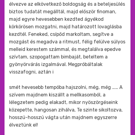
élvezve az elkövetkező boldogság és a beteljesülés
biztos tudatát megálltál, majd először finoman,
majd egyre hevesebben kezdted ágyékod
körkörösen mozgatni, majd határozott lovaglásba
kezdtél. Feneked, csípőd markoltam, segítve a
mozgást és megadva a ritmust, félig felülve súlyos
melleid kerestem számmal, és megtalálva epedve
szívtam, szopogattam bimbaját, beteltem a
gyönyörvárás izgalmával. Megpróbáltalak
visszafogni, aztán i
smét hevesebb tempóba hajszolni, még, még …… A
szívem majdnem kiszállt a mellkasomból, a
lélegzetem pedig elakadt, mikor nyöszörgéseink
közepette, hangosan zihálva, Te szinte sikoltozva,
hosszú-hosszú vágta után majdnem egyszerre
élveztünk el!