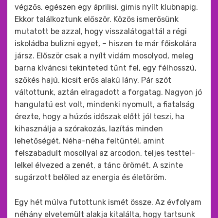
végzős, egészen egy áprilisi, gimis nyílt klubnapig.
Ekkor találkoztunk először. Közös ismerősünk
mutatott be azzal, hogy visszalátogattál a régi
iskoládba bulizni egyet, – hiszen te már főiskolára
jársz. Először csak a nyílt vidám mosolyod, meleg
barna kíváncsi tekinteted tűnt fel, egy félhosszú,
szőkés hajú, kicsit erős alakú lány. Pár szót
váltottunk, aztán elragadott a forgatag. Nagyon jó
hangulatú est volt, mindenki nyomult, a fiatalság
érezte, hogy a húzós időszak előtt jól teszi, ha
kihasználja a szórakozás, lazítás minden
lehetőségét. Néha-néha feltűntél, amint
felszabadult mosollyal az arcodon, teljes testtel-
lelkel élvezed a zenét, a tánc örömét. A szinte
sugárzott belőled az energia és életöröm.
Egy hét múlva futottunk ismét össze. Az évfolyam
néhány elvetemült alakja kitalálta, hogy tartsunk