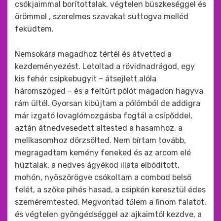
csókjaimmal borítottalak, végtelen büszkeséggel és
örömmel , szerelmes szavakat suttogva melléd
feküdtem.
Nemsokára magadhoz tértél és átvetted a
kezdeményezést. Letoltad a rövidnadrágod, egy
kis fehér csipkebugyit – átsejlett alóla
háromszöged – és a feltűrt pólót magadon hagyva
rám ültél. Gyorsan kibújtam a pólómból de addigra
már izgató lovaglómozgásba fogtál a csípőddel,
aztán átnedvesedett altested a hasamhoz, a
mellkasomhoz dörzsölted. Nem bírtam tovább,
megragadtam kemény feneked és az arcom elé
húztalak, a nedves ágyékod illata elbódított,
mohón, nyöszörögve csókoltam a combod belső
felét, a szőke pihés hasad, a csipkén keresztül édes
szeméremtested. Megvontad tőlem a finom falatot,
és végtelen gyöngédséggel az ajkaimtól kezdve, a