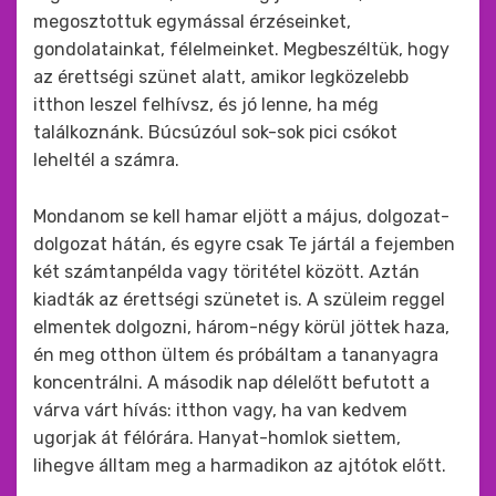
megosztottuk egymással érzéseinket,
gondolatainkat, félelmeinket. Megbeszéltük, hogy
az érettségi szünet alatt, amikor legközelebb
itthon leszel felhívsz, és jó lenne, ha még
találkoznánk. Búcsúzóul sok-sok pici csókot
leheltél a számra.
Mondanom se kell hamar eljött a május, dolgozat-
dolgozat hátán, és egyre csak Te jártál a fejemben
két számtanpélda vagy töritétel között. Aztán
kiadták az érettségi szünetet is. A szüleim reggel
elmentek dolgozni, három-négy körül jöttek haza,
én meg otthon ültem és próbáltam a tananyagra
koncentrálni. A második nap délelőtt befutott a
várva várt hívás: itthon vagy, ha van kedvem
ugorjak át félórára. Hanyat-homlok siettem,
lihegve álltam meg a harmadikon az ajtótok előtt.