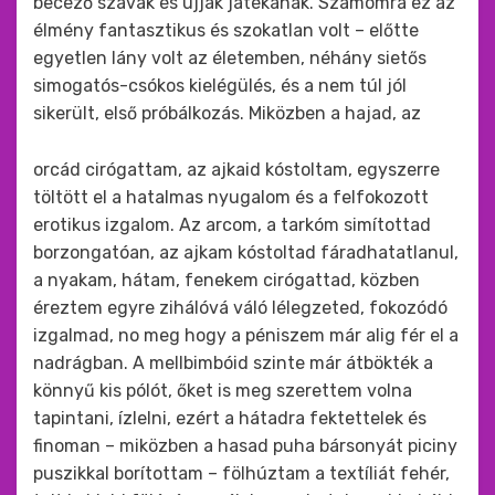
becéző szavak és ujjak játékának. Számomra ez az
élmény fantasztikus és szokatlan volt – előtte
egyetlen lány volt az életemben, néhány sietős
simogatós-csókos kielégülés, és a nem túl jól
sikerült, első próbálkozás. Miközben a hajad, az
orcád cirógattam, az ajkaid kóstoltam, egyszerre
töltött el a hatalmas nyugalom és a felfokozott
erotikus izgalom. Az arcom, a tarkóm simítottad
borzongatóan, az ajkam kóstoltad fáradhatatlanul,
a nyakam, hátam, fenekem cirógattad, közben
éreztem egyre zihálóvá váló lélegzeted, fokozódó
izgalmad, no meg hogy a péniszem már alig fér el a
nadrágban. A mellbimbóid szinte már átbökték a
könnyű kis pólót, őket is meg szerettem volna
tapintani, ízlelni, ezért a hátadra fektettelek és
finoman – miközben a hasad puha bársonyát piciny
puszikkal borítottam – fölhúztam a textíliát fehér,