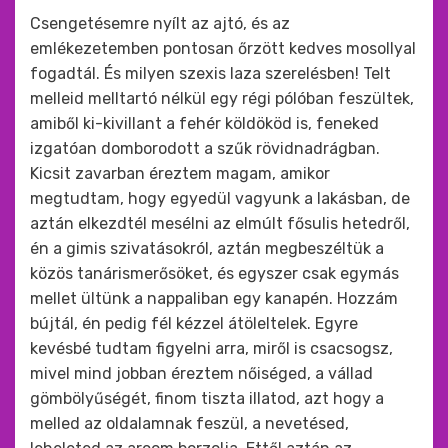
Csengetésemre nyílt az ajtó, és az
emlékezetemben pontosan őrzött kedves mosollyal
fogadtál. És milyen szexis laza szerelésben! Telt
melleid melltartó nélkül egy régi pólóban feszültek,
amiből ki-kivillant a fehér köldököd is, feneked
izgatóan domborodott a szűk rövidnadrágban.
Kicsit zavarban éreztem magam, amikor
megtudtam, hogy egyedül vagyunk a lakásban, de
aztán elkezdtél mesélni az elmúlt fősulis hetedről,
én a gimis szivatásokról, aztán megbeszéltük a
közös tanárismerősöket, és egyszer csak egymás
mellet ültünk a nappaliban egy kanapén. Hozzám
bújtál, én pedig fél kézzel átöleltelek. Egyre
kevésbé tudtam figyelni arra, miről is csacsogsz,
mivel mind jobban éreztem nőiséged, a vállad
gömbölyűségét, finom tiszta illatod, azt hogy a
melled az oldalamnak feszül, a nevetésed,