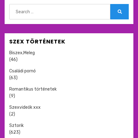
Search
for:
Search
SZEX TÖRTÉNETEK
Biszex,Meleg
(46)
Családi pornó
(63)
Romantikus történetek
(9)
Szexvideók xxx
(2)
Sztorik
(623)