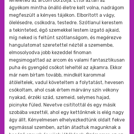
leheleted az arcom borzolja. Ettől aztán az
ágyékom mintha önálló életre kelt volna, nadrágom
megfeszült a kényes tájékon. Elborított a vágy,
ölelésedre, csókodra, testedre. Szótlanul kerestem
a tekinteted, égő szemekkel lestem izgató ajkaid,
míg neked is feltűnt szótlanságom, és megérezve
hangulatomat szeretettel néztél a szemembe,
elmosolyodva jobb kezeddel finoman
megsimogattad az arcom és valami fantasztikusan
puha és gyengéd csókot leheltél az ajkamra. Ekkor
már nem bírtam tovább, mindkét karommal
átöleltelek, vadul követeltem a folytatást, hevesen
csókoltam, ahol csak értem márvány szín vékony
nyakad, érzéki szád, szemeid, selymes hajad,
picinyke füled. Nevetve csitítottál és egy másik
szobába vezettél, ahol egy kettőnknek is elég nagy
ágy állt. Kényelmesen elhelyezkedtünk oldalt fekve
egymással szemben, aztán átadtuk magunknak a