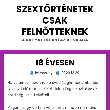
Skip
SZEXTÖRTÉNETEK
to
content
CSAK
FELNŐTTEKNEK
… A VÁGYAK ÉS FANTÁZIÁK VILÁGA …
18 ÉVESEN
Beküldve
by
monkey
2020.12.29.
ide
Ha az ember tizennyolc éves és gimnáziumba jár,
:
tavasz felé már csak két dolog foglalkoztatja: az
érettségi és a felvételi.
Magam is így voltam vele, mint minden normális