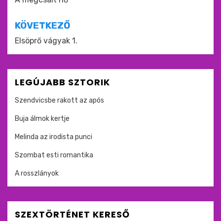
navigáció
KÖVETKEZŐ
Elsöprő vágyak 1.
LEGÚJABB SZTORIK
Szendvicsbe rakott az após
Buja álmok kertje
Melinda az irodista punci
Szombat esti romantika
A rosszlányok
SZEXTÖRTÉNET KERESŐ