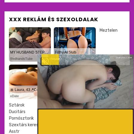
XXX REKLÁM ÉS SZEXOLDALAK
Meztelen
MY HUSBAND STEPSON MISTAKENLY GIVES ME IN THE ASS
Filthy AI Sluts
RedhandsTube
CamsodaAI
🎀 Laura, 43📍Columbus
🎀 Mia, 44📍Columbus
xDate
xDate.us
Sztárok
Ducitárs
Pornósztorik
Szextárs kereső
Asstr