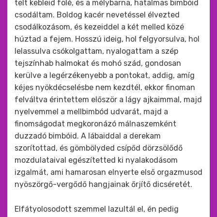
telt kebleid fölé, és a mélybarna, hatalmas bimbóid
csodáltam. Boldog kacér nevetéssel élvezted
csodálkozásom, és kezeiddel a két melled közé
húztad a fejem. Hosszú ideig, hol felgyorsulva, hol
lelassulva csókolgattam, nyalogattam a szép
tejszínhab halmokat és mohó szád, gondosan
kerülve a legérzékenyebb a pontokat, addig, amíg
kéjes nyökdécselésbe nem kezdtél, ekkor finoman
felváltva érintettem először a lágy ajkaimmal, majd
nyelvemmel a mellbimbód udvarát, majd a
finomságodat megkoronázó málnaszemként
duzzadó bimbóid. A lábaiddal a derekam
szorítottad, és gömbölyded csípőd dörzsölődő
mozdulataival egészítetted ki nyalakodásom
izgalmát, ami hamarosan elnyerte első orgazmusod
nyöszörgő-vergődő hangjainak őrjítő dicséretét.
Elfátyolosodott szemmel lazultál el, én pedig