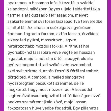
nyakamon, a hasamon lefelé kezdtél a száddal
kalandozni, miközben ügyes ujjaid felderítették a
farmer alatt duzzadó férfiasságom, melyet
szakértelemmel óvatosan kiszabadítva tenyeredbe
simítottál. Az alhasam csókolgatva gyűrűsen,
finoman fogtad a farkam, aztán lassan, érzékien,
elkezdted gyúrni, masszírozni, egyre
határozottabb mozdulatokkal. A ritmust hol
gyorsabb-hol lassabbra véve végtelen hosszan
izgattál, majd ismét rám ültél, a bugyit oldalra
gyűrve megmutattad szőkés vénuszdombod,
szétnyílt szirmaid, aztán feszülő férfitestemhez
dörgölted. A combod, a melled simogatva
nyöszörögtem becsukott szemmel, de Te
megkértél, hogy most nézzek rád. A kezeddel
segítve óvatosan beigazítottad férfiasságom izzó
nedves szeméremajkaid közé, majd lassan,
fokozatosan hüvelyedbe fogadtál. Egy pillanatra,