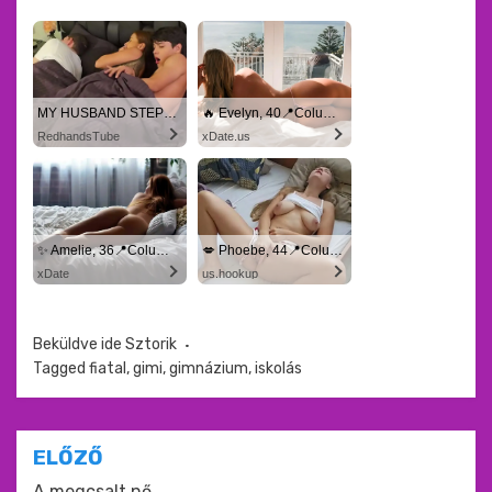
MY HUSBAND STEPSON MISTAKENLY GIVES ME IN THE ASS
🔥 Evelyn, 40📍Columbus
RedhandsTube
xDate.us
✨ Amelie, 36📍Columbus
💋 Phoebe, 44📍Columbus
xDate
us.hookup
Beküldve ide
Sztorik
Tagged
fiatal
,
gimi
,
gimnázium
,
iskolás
Bejegyzés
ELŐZŐ
A megcsalt nő