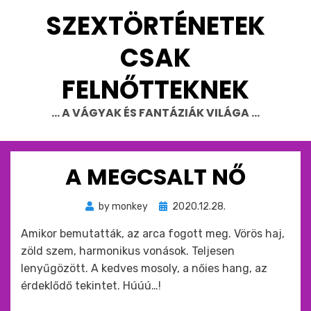
Skip
SZEXTÖRTÉNETEK
to
content
CSAK
FELNŐTTEKNEK
… A VÁGYAK ÉS FANTÁZIÁK VILÁGA …
A MEGCSALT NŐ
Beküldve
by
monkey
2020.12.28.
ide
Amikor bemutatták, az arca fogott meg. Vörös haj,
:
zöld szem, harmonikus vonások. Teljesen
lenyűgözött. A kedves mosoly, a nőies hang, az
érdeklődő tekintet. Húúú…!