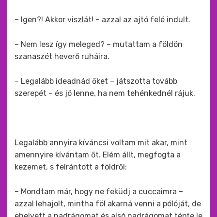
– Igen?! Akkor viszlát! – azzal az ajtó felé indult.
– Nem lesz így meleged? – mutattam a földön
szanaszét heverő ruháira.
– Legalább ideadnád őket – játszotta tovább
szerepét – és jó lenne, ha nem tehénkednél rájuk.
Legalább annyira kíváncsi voltam mit akar, mint
amennyire kívántam őt. Elém állt, megfogta a
kezemet, s felrántott a földről:
– Mondtam már, hogy ne feküdj a cuccaimra –
azzal lehajolt, mintha föl akarná venni a pólóját, de
ehelyett a nadrágomat és alsó nadrágomat tépte le