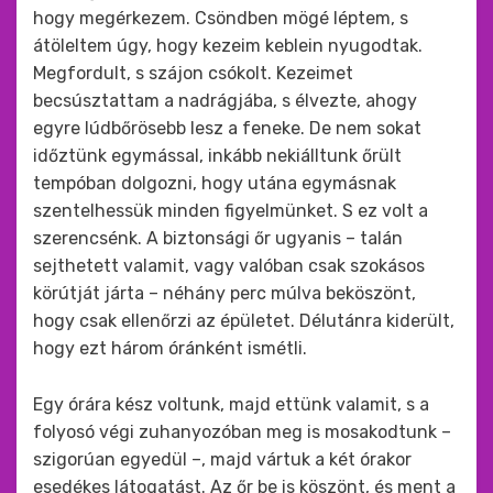
hogy megérkezem. Csöndben mögé léptem, s
átöleltem úgy, hogy kezeim keblein nyugodtak.
Megfordult, s szájon csókolt. Kezeimet
becsúsztattam a nadrágjába, s élvezte, ahogy
egyre lúdbőrösebb lesz a feneke. De nem sokat
időztünk egymással, inkább nekiálltunk őrült
tempóban dolgozni, hogy utána egymásnak
szentelhessük minden figyelmünket. S ez volt a
szerencsénk. A biztonsági őr ugyanis – talán
sejthetett valamit, vagy valóban csak szokásos
körútját járta – néhány perc múlva beköszönt,
hogy csak ellenőrzi az épületet. Délutánra kiderült,
hogy ezt három óránként ismétli.
Egy órára kész voltunk, majd ettünk valamit, s a
folyosó végi zuhanyozóban meg is mosakodtunk –
szigorúan egyedül –, majd vártuk a két órakor
esedékes látogatást. Az őr be is köszönt, és ment a