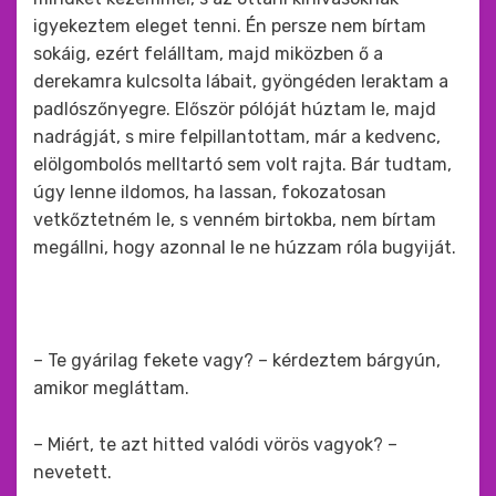
igyekeztem eleget tenni. Én persze nem bírtam
sokáig, ezért felálltam, majd miközben ő a
derekamra kulcsolta lábait, gyöngéden leraktam a
padlószőnyegre. Először pólóját húztam le, majd
nadrágját, s mire felpillantottam, már a kedvenc,
elölgombolós melltartó sem volt rajta. Bár tudtam,
úgy lenne ildomos, ha lassan, fokozatosan
vetkőztetném le, s venném birtokba, nem bírtam
megállni, hogy azonnal le ne húzzam róla bugyiját.
– Te gyárilag fekete vagy? – kérdeztem bárgyún,
amikor megláttam.
– Miért, te azt hitted valódi vörös vagyok? –
nevetett.