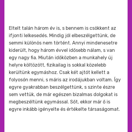
Eltelt talán három év is, s bennem is csökkent az
ifjonti lelkesedés. Mindig jól elbeszélgettünk, de
semmi különös nem történt. Annyi mindenesetre
kiderült, hogy három évvel idősebb nálam, s van
egy nagy fia. Miután időközben a munkahely új
helyre költözött, fizikailag is sokkal közelebb
kerültünk egymáshoz. Csak két ajtót kellett a
folyosón menni, s máris az irodájukban voltam. Így
egyre gyakrabban beszélgettünk, s szinte észre
sem vettük, de már egészen bizalmas dolgokat is
megbeszéltünk egymással. Sőt, ekkor már ő is
egyre inkább igényelte és értékelte társaságomat.