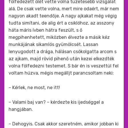
fölfedezett ölét vette volna tüzetesebb vizsgálat
alá. De csak vette volna, mert mire odaért, már nem
nagyon akadt teendője. A nagy ajkakat még végig
tudta simítani, de alig ért a csiklóhoz, az asszony
háta máris ívben hátra feszült, s ő
megpihenhetett, miközben élvezte a másik kéz
munkájának sikamlós gyümölcsét. Lassan
lenyugodott a drága, hálásan csókolgatta arcom s
az ajkam, majd rövid pihenő után kezei elkezdték
volna fölfedezni testemet. S bár én is veszettül fel
voltam húzva, mégis megálljt parancsoltam neki:
– Kérlek, ne most, ne itt!
– Valami baj van? – kérdezte kis ijedséggel a
hangjában.
– Dehogyis. Csak akkor szeretném, amikor jobban ki