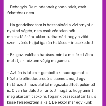
– Dehogyis. De mindennek gondoltalak, csak
feketének nem.
– Ha gondolkodásra is használnád a víztornyot a
nyakad végén, nem csak védtelen nők
molesztálására, akkor tudhatnád, hogy a zöld
szem, vörös hajjal igazán hatásos – incselkedett.
– Ez igaz, valóban hatásos, mint a mellékelt ábra
mutatja – néztem végig magamon.
– Azt én is látom – gombolta ki nadrágomat, s
húzta le előredudorodó sliccemet, majd egy
határozott mozdulattal megszabadított pólómtól
is. Olyan lendülettel rántott magára, hogy amint
meg akartam csókolni, fogaink összecsattantak, s
kissé felsebeztem ajkait. De ekkor már egyikünk