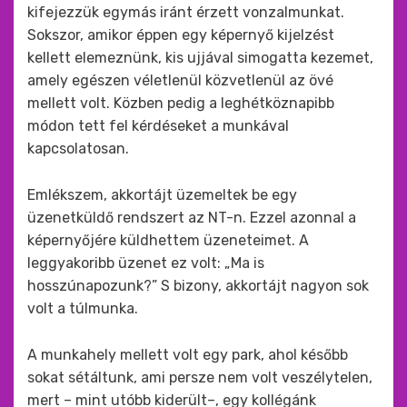
kifejezzük egymás iránt érzett vonzalmunkat.
Sokszor, amikor éppen egy képernyő kijelzést
kellett elemeznünk, kis ujjával simogatta kezemet,
amely egészen véletlenül közvetlenül az övé
mellett volt. Közben pedig a leghétköznapibb
módon tett fel kérdéseket a munkával
kapcsolatosan.
Emlékszem, akkortájt üzemeltek be egy
üzenetküldő rendszert az NT-n. Ezzel azonnal a
képernyőjére küldhettem üzeneteimet. A
leggyakoribb üzenet ez volt: „Ma is
hosszúnapozunk?” S bizony, akkortájt nagyon sok
volt a túlmunka.
A munkahely mellett volt egy park, ahol később
sokat sétáltunk, ami persze nem volt veszélytelen,
mert – mint utóbb kiderült–, egy kollégánk