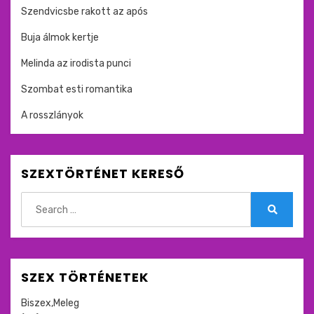
Szendvicsbe rakott az após
Buja álmok kertje
Melinda az irodista punci
Szombat esti romantika
A rosszlányok
SZEXTÖRTÉNET KERESŐ
Search
for:
Search
SZEX TÖRTÉNETEK
Biszex,Meleg