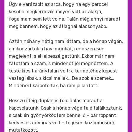
Úgy elvarázsolt az arca, hogy ha egy perccel
később megkérdezik, milyen volt az alakja,
fogalmam sem lett volna. Talán még annyi maradt
meg bennem, hogy az átlagnál alacsonyabb.
Aztán néhány hétig nem láttam, de a hónap végén,
amikor zártuk a havi munkát, rendszeresen
megjelent, s el-elbeszélgettünk. Ekkor már nem
tátottam a szám, s mindenét jól megnéztem. A
teste kicsit aránytalan volt: a termetéhez képest
vastag lábak, s kicsi mellek… De azok a szemek…
Mindenért kárpótoltak, ha rám pillantott.
Hosszú ideig duplán is féloldalas maradt a
kapcsolatunk. Csak a hónap vége felé találkoztunk,
s csak én gyönyörködtem benne, ő – bár roppant
kedves és udvarias volt – teljesen közömbösnek
mutatkozott.