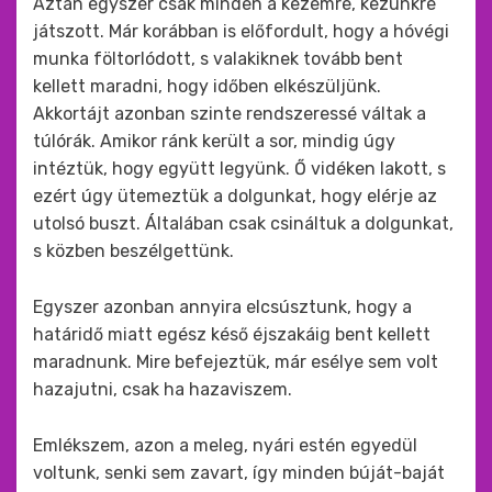
Aztán egyszer csak minden a kezemre, kezünkre
játszott. Már korábban is előfordult, hogy a hóvégi
munka föltorlódott, s valakiknek tovább bent
kellett maradni, hogy időben elkészüljünk.
Akkortájt azonban szinte rendszeressé váltak a
túlórák. Amikor ránk került a sor, mindig úgy
intéztük, hogy együtt legyünk. Ő vidéken lakott, s
ezért úgy ütemeztük a dolgunkat, hogy elérje az
utolsó buszt. Általában csak csináltuk a dolgunkat,
s közben beszélgettünk.
Egyszer azonban annyira elcsúsztunk, hogy a
határidő miatt egész késő éjszakáig bent kellett
maradnunk. Mire befejeztük, már esélye sem volt
hazajutni, csak ha hazaviszem.
Emlékszem, azon a meleg, nyári estén egyedül
voltunk, senki sem zavart, így minden búját-baját