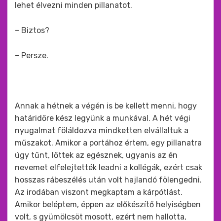
lehet élvezni minden pillanatot.
– Biztos?
– Persze.
Annak a hétnek a végén is be kellett menni, hogy
határidőre kész legyünk a munkával. A hét végi
nyugalmat föláldozva mindketten elvállaltuk a
műszakot. Amikor a portához értem, egy pillanatra
úgy tűnt, lőttek az egésznek, ugyanis az én
nevemet elfelejtették leadni a kollégák, ezért csak
hosszas rábeszélés után volt hajlandó fölengedni.
Az irodában viszont megkaptam a kárpótlást.
Amikor beléptem, éppen az előkészítő helyiségben
volt, s gyümölcsöt mosott, ezért nem hallotta,