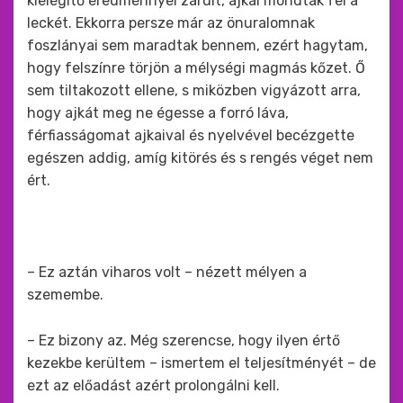
kielégítő eredménnyel zárult, ajkai mondták fel a
leckét. Ekkorra persze már az önuralomnak
foszlányai sem maradtak bennem, ezért hagytam,
hogy felszínre törjön a mélységi magmás kőzet. Ő
sem tiltakozott ellene, s miközben vigyázott arra,
hogy ajkát meg ne égesse a forró láva,
férfiasságomat ajkaival és nyelvével becézgette
egészen addig, amíg kitörés és s rengés véget nem
ért.
– Ez aztán viharos volt – nézett mélyen a
szemembe.
– Ez bizony az. Még szerencse, hogy ilyen értő
kezekbe kerültem – ismertem el teljesítményét – de
ezt az előadást azért prolongálni kell.