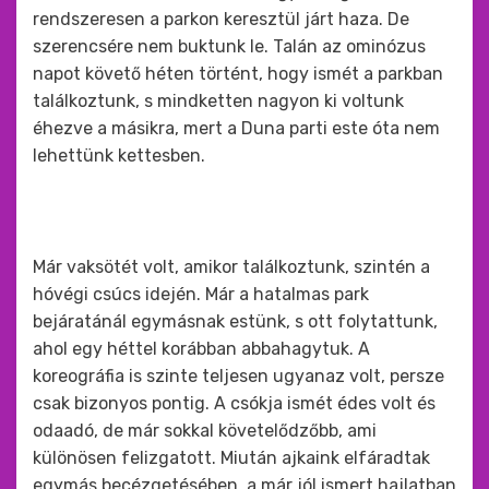
rendszeresen a parkon keresztül járt haza. De
szerencsére nem buktunk le. Talán az ominózus
napot követő héten történt, hogy ismét a parkban
találkoztunk, s mindketten nagyon ki voltunk
éhezve a másikra, mert a Duna parti este óta nem
lehettünk kettesben.
Már vaksötét volt, amikor találkoztunk, szintén a
hóvégi csúcs idején. Már a hatalmas park
bejáratánál egymásnak estünk, s ott folytattunk,
ahol egy héttel korábban abbahagytuk. A
koreográfia is szinte teljesen ugyanaz volt, persze
csak bizonyos pontig. A csókja ismét édes volt és
odaadó, de már sokkal követelődzőbb, ami
különösen felizgatott. Miután ajkaink elfáradtak
egymás becézgetésében, a már jól ismert hajlatban