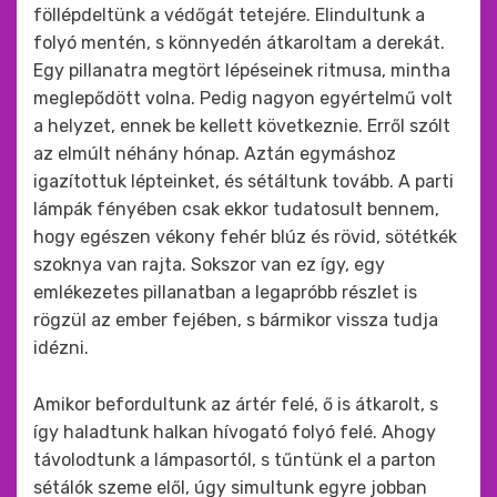
föllépdeltünk a védőgát tetejére. Elindultunk a
folyó mentén, s könnyedén átkaroltam a derekát.
Egy pillanatra megtört lépéseinek ritmusa, mintha
meglepődött volna. Pedig nagyon egyértelmű volt
a helyzet, ennek be kellett következnie. Erről szólt
az elmúlt néhány hónap. Aztán egymáshoz
igazítottuk lépteinket, és sétáltunk tovább. A parti
lámpák fényében csak ekkor tudatosult bennem,
hogy egészen vékony fehér blúz és rövid, sötétkék
szoknya van rajta. Sokszor van ez így, egy
emlékezetes pillanatban a legapróbb részlet is
rögzül az ember fejében, s bármikor vissza tudja
idézni.
Amikor befordultunk az ártér felé, ő is átkarolt, s
így haladtunk halkan hívogató folyó felé. Ahogy
távolodtunk a lámpasortól, s tűntünk el a parton
sétálók szeme elől, úgy simultunk egyre jobban