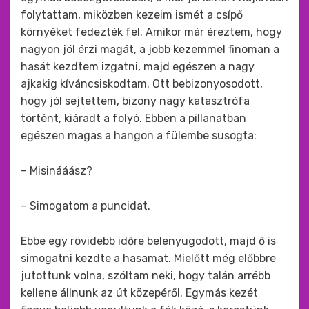
folytattam, miközben kezeim ismét a csípő
környéket fedezték fel. Amikor már éreztem, hogy
nagyon jól érzi magát, a jobb kezemmel finoman a
hasát kezdtem izgatni, majd egészen a nagy
ajkakig kíváncsiskodtam. Ott bebizonyosodott,
hogy jól sejtettem, bizony nagy katasztrófa
történt, kiáradt a folyó. Ebben a pillanatban
egészen magas a hangon a fülembe susogta:
– Misinááász?
– Simogatom a puncidat.
Ebbe egy rövidebb időre belenyugodott, majd ő is
simogatni kezdte a hasamat. Mielőtt még előbbre
jutottunk volna, szóltam neki, hogy talán arrébb
kellene állnunk az út közepéről. Egymás kezét