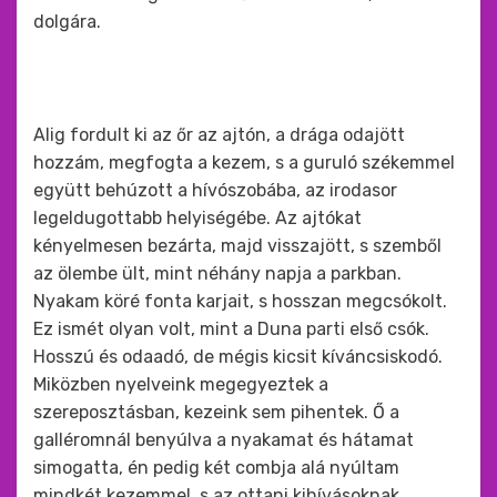
dolgára.
Alig fordult ki az őr az ajtón, a drága odajött
hozzám, megfogta a kezem, s a guruló székemmel
együtt behúzott a hívószobába, az irodasor
legeldugottabb helyiségébe. Az ajtókat
kényelmesen bezárta, majd visszajött, s szemből
az ölembe ült, mint néhány napja a parkban.
Nyakam köré fonta karjait, s hosszan megcsókolt.
Ez ismét olyan volt, mint a Duna parti első csók.
Hosszú és odaadó, de mégis kicsit kíváncsiskodó.
Miközben nyelveink megegyeztek a
szereposztásban, kezeink sem pihentek. Ő a
galléromnál benyúlva a nyakamat és hátamat
simogatta, én pedig két combja alá nyúltam
mindkét kezemmel, s az ottani kihívásoknak