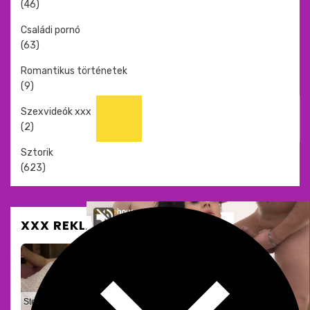
(46)
Családi pornó
(63)
Romantikus történetek
(9)
Szexvideók xxx
(2)
Sztorik
(623)
XXX REKLÁM ÉS SZEXOLDALAK
Meztelen
Stepbrother, why did you show me your dick? Now I want to fuck you with my wet pussy
💛 Mina, 39📍Columbus