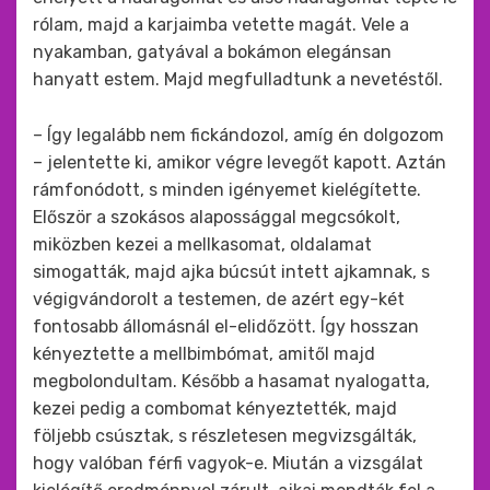
rólam, majd a karjaimba vetette magát. Vele a
nyakamban, gatyával a bokámon elegánsan
hanyatt estem. Majd megfulladtunk a nevetéstől.
– Így legalább nem fickándozol, amíg én dolgozom
– jelentette ki, amikor végre levegőt kapott. Aztán
rámfonódott, s minden igényemet kielégítette.
Először a szokásos alapossággal megcsókolt,
miközben kezei a mellkasomat, oldalamat
simogatták, majd ajka búcsút intett ajkamnak, s
végigvándorolt a testemen, de azért egy-két
fontosabb állomásnál el-elidőzött. Így hosszan
kényeztette a mellbimbómat, amitől majd
megbolondultam. Később a hasamat nyalogatta,
kezei pedig a combomat kényeztették, majd
följebb csúsztak, s részletesen megvizsgálták,
hogy valóban férfi vagyok-e. Miután a vizsgálat