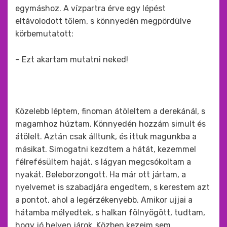
egymáshoz. A vízpartra érve egy lépést
eltávolodott tőlem, s könnyedén megpördülve
körbemutatott:
– Ezt akartam mutatni neked!
Közelebb léptem, finoman átöleltem a derekánál, s
magamhoz húztam. Könnyedén hozzám simult és
átölelt. Aztán csak álltunk, és ittuk magunkba a
másikat. Simogatni kezdtem a hátát, kezemmel
félrefésültem haját, s lágyan megcsókoltam a
nyakát. Beleborzongott. Ha már ott jártam, a
nyelvemet is szabadjára engedtem, s kerestem azt
a pontot, ahol a legérzékenyebb. Amikor ujjai a
hátamba mélyedtek, s halkan fölnyögött, tudtam,
hogy jó helyen járok. Közben kezeim sem