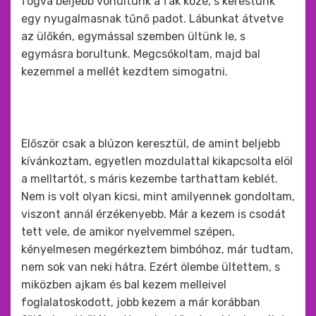
fogva beljebb vonultunk a fák közé, s kerestünk
egy nyugalmasnak tűnő padot. Lábunkat átvetve
az ülőkén, egymással szemben ültünk le, s
egymásra borultunk. Megcsókoltam, majd bal
kezemmel a mellét kezdtem simogatni.
Először csak a blúzon keresztül, de amint beljebb
kívánkoztam, egyetlen mozdulattal kikapcsolta elöl
a melltartót, s máris kezembe tarthattam keblét.
Nem is volt olyan kicsi, mint amilyennek gondoltam,
viszont annál érzékenyebb. Már a kezem is csodát
tett vele, de amikor nyelvemmel szépen,
kényelmesen megérkeztem bimbóhoz, már tudtam,
nem sok van neki hátra. Ezért ölembe ültettem, s
miközben ajkam és bal kezem melleivel
foglalatoskodott, jobb kezem a már korábban