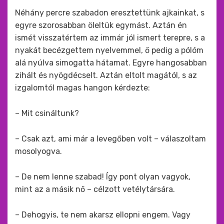
Néhány percre szabadon eresztettünk ajkainkat, s
egyre szorosabban öleltük egymást. Aztán én
ismét visszatértem az immár jól ismert terepre, s a
nyakát becézgettem nyelvemmel, ő pedig a pólóm
alá nyúlva simogatta hátamat. Egyre hangosabban
zihált és nyögdécselt. Aztán eltolt magától, s az
izgalomtól magas hangon kérdezte:
– Mit csináltunk?
– Csak azt, ami már a levegőben volt – válaszoltam
mosolyogva.
– De nem lenne szabad! Így pont olyan vagyok,
mint az a másik nő – célzott vetélytársára.
– Dehogyis, te nem akarsz ellopni engem. Vagy