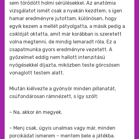
sem törődött holmi sérülésekkel. Az anatómia
vizsgálatot ismét csak a nyakán kezdtem, s igen
hamar eredményre jutottam, különösen, hogy
egyik kezem a mellét pátyolgatta, a másik pedig a
csiklóját oktatta, amit már korábban is szeretett
volna megtenni, de mindig lemaradt róla. Ez a
csapatmunka gyors eredményre vezetett. A
győzelmet eddig nem hallott intenzitású
nyögésekkel díjazta, miközben teste görcsösen
vonaglott testem alatt.
Miután kiélvezte a gyönyör minden pillanatát,
csúfondárosan rámnézett, s így szólt:
– Na, akkor én megyek.
– Menj csak, úgyis unalmas vagy már, minden
porcikádat ismerem – mentem bele a játékba.