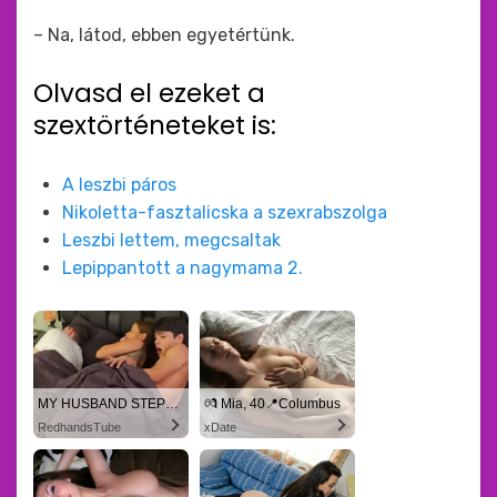
– Na, látod, ebben egyetértünk.
Olvasd el ezeket a
szextörténeteket is:
A leszbi páros
Nikoletta-fasztalicska a szexrabszolga
Leszbi lettem, megcsaltak
Lepippantott a nagymama 2.
MY HUSBAND STEPSON MISTAKENLY GIVES ME IN THE ASS
💏 Mia, 40📍Columbus
RedhandsTube
xDate