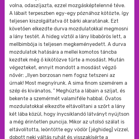
volna, odaszíjazta, ezzel mozgásképtelenné téve.
A lábait terpeszben egy-egy póznához kötözte, így
teljesen kiszolgáltatva őt bárki akaratának. Ezt
követően elkezdte durva mozdulatokkal megmosni
a lány testét. A hideg víztől a lány libabőrös lett, a
mellbimbója is teljesen megkeményedett. A durva
mozdulatok hatására a mellei komotos táncba
kezdtek még ő kikötözve tűrte a mosdást. Miután
végezteket, ennyit mondott a mosdást végző
nővér: „Ilyen borzosan nem fogsz tetszeni az
úrnak! Most megnyírunk. A sima finom szemérem a
szép és kivánatos, ” Meghúzta a lábain a szíjat, és
bekente a szemérmét valamiféle habbal. Óvatos
mozdulatokkal elkezdte eltávolítani a szőrt a lány
két lába közül, hogy ínycsiklandó látványt nyújtson
a még érintetlen puncija. Mikor az utolsó szálat is
eltávolította, leöntötte egy vödör (jéghideg) vízzel,
dobott neki váltás ruhát és visszakísérte a