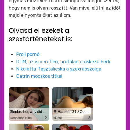
egymás meztelen testét simogatva megbeszélték,
hogy nem is olyan rossz itt. Van mivel elütni az időt
majd elnyomta őket az álom.
Olvasd el ezeket a
szextörténeteket is:
Proli pornó
DOM, az ismeretlen, arctalan erőskezű Férfi
Nikoletta-fasztalicska a szexrabszolga
Catrin mocskos titkai
Stepbrother, why did you show me your dick? Now I want to fuck you with my wet pussy
🧡 Hannah, 34📍Columbus
RedhandsTube
xDate