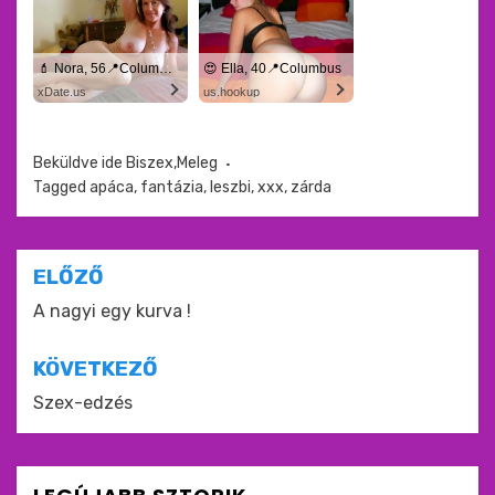
💄 Nora, 56📍Columbus
😍 Ella, 40📍Columbus
xDate.us
us.hookup
Beküldve ide
Biszex,Meleg
Tagged
apáca
,
fantázia
,
leszbi
,
xxx
,
zárda
Bejegyzés
ELŐZŐ
navigáció
A nagyi egy kurva !
KÖVETKEZŐ
Szex-edzés