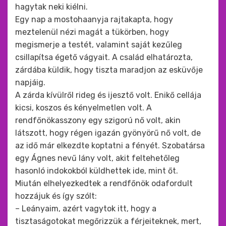
hagytak neki kiélni.
Egy nap a mostohaanyja rajtakapta, hogy
meztelenül nézi magát a tükörben, hogy
megismerje a testét, valamint saját kezűleg
csillapítsa égető vágyait. A család elhatározta,
zárdába küldik, hogy tiszta maradjon az esküvője
napjáig.
A zárda kívülről rideg és ijesztő volt. Enikő cellája
kicsi, koszos és kényelmetlen volt. A
rendfőnökasszony egy szigorú nő volt, akin
látszott, hogy régen igazán gyönyörű nő volt, de
az idő már elkezdte koptatni a fényét. Szobatársa
egy Ágnes nevű lány volt, akit feltehetőleg
hasonló indokokból küldhettek ide, mint őt.
Miután elhelyezkedtek a rendfőnök odafordult
hozzájuk és így szólt:
– Leányaim, azért vagytok itt, hogy a
tisztaságotokat megőrizzük a férjeiteknek, mert,