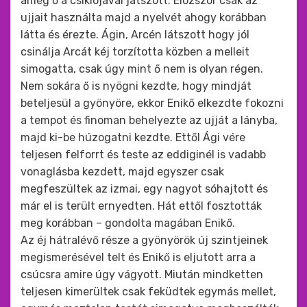
amég ő a csiklójával játszott. Elözször csak az
ujjait használta majd a nyelvét ahogy korábban
látta és érezte. Ágin, Arcén látszott hogy jól
csinálja Arcát kéj torzította közben a melleit
simogatta, csak úgy mint ő nem is olyan régen.
Nem sokára ő is nyögni kezdte, hogy mindját
beteljesül a gyönyöre, ekkor Enikő elkezdte fokozni
a tempot és finoman behelyezte az ujját a lányba,
majd ki-be húzogatni kezdte. Ettől Ági vére
teljesen felforrt és teste az eddiginél is vadabb
vonaglásba kezdett, majd egyszer csak
megfeszültek az izmai, egy nagyot sóhajtott és
már el is terült ernyedten. Hát ettől fosztották
meg korábban – gondolta magában Enikő.
Az éj hátralévő része a gyönyörök új szintjeinek
megismerésével telt és Enikő is eljutott arra a
csúcsra amire úgy vágyott. Miután mindketten
teljesen kimerültek csak feküdtek egymás mellet,