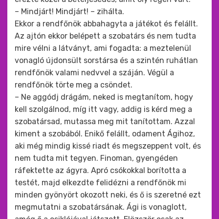
– Mindjárt! Mindjárt! – zihálta.
Ekkor a rendfőnök abbahagyta a játékot és felállt.
Az ajtón ekkor belépett a szobatárs és nem tudta
mire vélni a látványt, ami fogadta: a meztelenül
vonagló újdonsült sorstársa és a szintén ruhátlan
rendfőnök valami nedvvel a száján. Végül a
rendfőnök törte meg a csöndet.
– Ne aggódj drágám, neked is megtanítom, hogy
kell szolgálnod, míg itt vagy, addig is kérd meg a
szobatársad, mutassa meg mit tanítottam. Azzal
kiment a szobából. Enikő felállt, odament Ágihoz,
aki még mindig kissé riadt és megszeppent volt, és
nem tudta mit tegyen. Finoman, gyengéden
ráfektette az ágyra. Apró csókokkal borította a
testét, majd elkezdte felidézni a rendfőnök mi
minden gyönyört okozott neki, és ő is szeretné ezt
megmutatni a szobatársának. Ági is vonaglott,