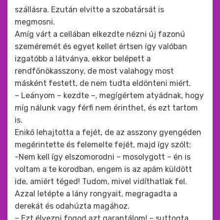
szállásra. Ezután elvitte a szobatársát is
megmosni.
Amíg várt a cellában elkezdte nézni új fazonú
szeméremét és egyet kellet értsen így valóban
izgatóbb a látványa, ekkor belépett a
rendfőnökasszony, de most valahogy most
másként festett, de nem tudta eldönteni miért.
– Leányom – kezdte –, megígértem atyádnak, hogy
míg nálunk vagy férfi nem érinthet, és ezt tartom
is.
Enikő lehajtotta a fejét, de az asszony gyengéden
megérintette és felemelte fejét, majd így szólt:
-Nem kell így elszomorodni – mosolygott – én is
voltam a te korodban, engem is az apám küldött
ide, amiért téged! Tudom, mivel vidíthatlak fel.
Azzal letépte a lány rongyait, megragadta a
derekát és odahúzta magához.
– Ezt élvezni fogod azt garantálom! – suttogta.