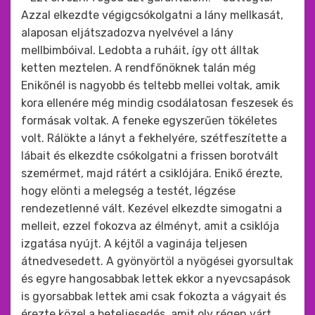
Azzal elkezdte végigcsókolgatni a lány mellkasát,
alaposan eljátszadozva nyelvével a lány
mellbimbóival. Ledobta a ruháit, így ott álltak
ketten meztelen. A rendfőnöknek talán még
Enikőnél is nagyobb és teltebb mellei voltak, amik
kora ellenére még mindig csodálatosan feszesek és
formásak voltak. A feneke egyszerűen tökéletes
volt. Rálökte a lányt a fekhelyére, szétfeszítette a
lábait és elkezdte csókolgatni a frissen borotvált
szemérmet, majd rátért a csiklójára. Enikő érezte,
hogy elönti a melegség a testét, légzése
rendezetlenné vált. Kezével elkezdte simogatni a
melleit, ezzel fokozva az élményt, amit a csiklója
izgatása nyújt. A kéjtől a vaginája teljesen
átnedvesedett. A gyönyörtöl a nyögései gyorsultak
és egyre hangosabbak lettek ekkor a nyevcsapások
is gyorsabbak lettek ami csak fokozta a vágyait és
érezte közel a beteljesedés, amit oly régen várt.