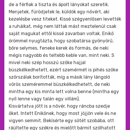
de a férfiak a tiszta és ápolt lányokat szeretik.
Menjetek, fürödjetek le, küldök egy nővért, aki
kezelésbe vesz titeket. Kissé szégyenlősen levették
a ruháikat, még nem láttak mást meztelenül csak
saját magukat ettől kissé zavarban voltak. Enikő
örömmel nyugtázta, hogy szobatársa gyönyörű,
bőre selymes, feneke kerek és formás, de neki
mégis nagyobb és teltebb keble van, mint neki. S
mivel neki szép hosszú szőke hajjal
büszkélkedhetett, ezért szemérmét is pihés szőke
szőrszálak borították, míg a másik lány lángoló
vörös szeméremmel büszkélkedhetett, de neki
mintha egy kis minta lett volna benne (mintha egy
nyíl lenne vagy talán egy villám).
Kisvártatva jött is a nővér, hogy ráncba szedje
őket. Intett Enikőnek, hogy most jöjjön vele és ne
vigyen semmit. Bekísérte egy sötét szobába, ott
ráültette egy székre és mielőtt bármit szólhatott