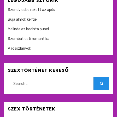
LEGÚJABB SZTORIK
Szendvicsbe rakott az após
Buja álmok kertje
Melinda az irodista punci
Szombat esti romantika
A rosszlányok
SZEXTÖRTÉNET KERESŐ
Search
for:
Search
SZEX TÖRTÉNETEK