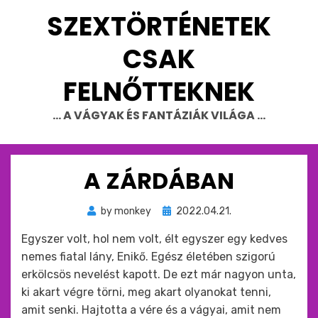
Skip
SZEXTÖRTÉNETEK
to
content
CSAK
FELNŐTTEKNEK
… A VÁGYAK ÉS FANTÁZIÁK VILÁGA …
A ZÁRDÁBAN
Beküldve
by
monkey
2022.04.21.
ide
Egyszer volt, hol nem volt, élt egyszer egy kedves
:
nemes fiatal lány, Enikő. Egész életében szigorú
erkölcsös nevelést kapott. De ezt már nagyon unta,
ki akart végre törni, meg akart olyanokat tenni,
amit senki. Hajtotta a vére és a vágyai, amit nem