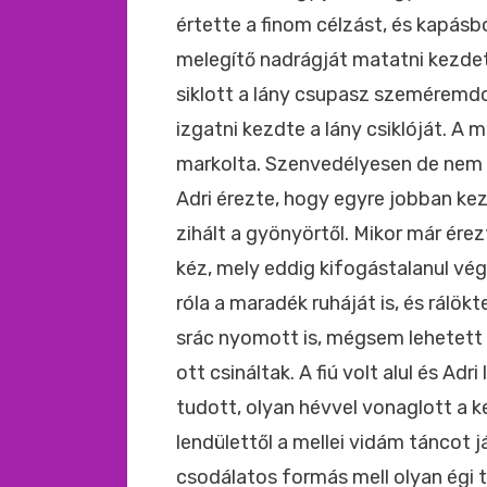
értette a finom célzást, és kapásbó
melegítő nadrágját matatni kezde
siklott a lány csupasz szeméremd
izgatni kezdte a lány csiklóját. A 
markolta. Szenvedélyesen de nem 
Adri érezte, hogy egyre jobban ke
zihált a gyönyörtől. Mikor már érezt
kéz, mely eddig kifogástalanul vég
róla a maradék ruháját is, és rálö
srác nyomott is, mégsem lehetett 
ott csináltak. A fiú volt alul és Ad
tudott, olyan hévvel vonaglott a 
lendülettől a mellei vidám táncot 
csodálatos formás mell olyan égi 