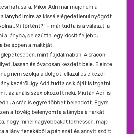
kési hatására. Mikor Adri már majdnem a
t a lányból mire az kissé elégedetlenül nyögött
lna „Mi történt?” – már tudta is a választ: a
i a lányba, de ezúttal egy kicsit feljebb,
e be éppen a makkját.
 meglepetésében, mint fájdalmában. A srácon
ilyet, lassan és óvatosan kezdett bele. Eleinte
meg nem szokja a dolgot, ellazul és elkezdi
ány kezéről, így Adri tudta csiklóját is izgatni
it az anális szex okozott neki. Miután Adri is
dni, a srác is egyre többet beleadott. Egyre
észen a tövéig belenyomta a lányba a farkát
úzta, hogy minél nagyobbakat lökhessen, majd
ta a lány fenekéből a péniszét és annyit szólt: