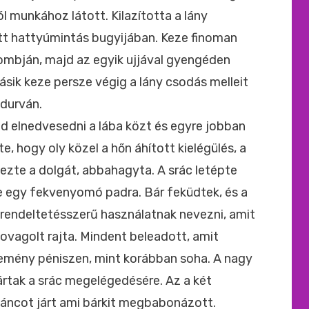
l munkához látott. Kilazította a lány
tt hattyúmintás bugyijában. Keze finoman
ombján, majd az egyik ujjával gyengéden
másik keze persze végig a lány csodás melleit
durván.
zd elnedvesedni a lába közt és egyre jobban
e, hogy oly közel a hőn áhított kielégülés, a
ezte a dolgát, abbahagyta. A srác letépte
kte egy fekvenyomó padra. Bár feküdtek, és a
rendeltetésszerű használatnak nevezni, amit
ri lovagolt rajta. Mindent beleadott, amit
kemény péniszen, mint korábban soha. A nagy
jártak a srác megelégedésére. Az a két
táncot járt ami bárkit megbabonázott.