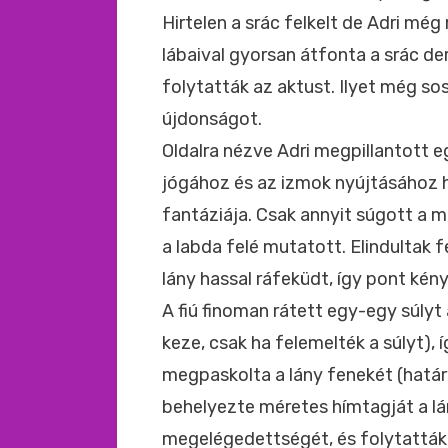
Hirtelen a srác felkelt de Adri mé
lábaival gyorsan átfonta a srác der
folytatták az aktust. Ilyet még so
újdonságot.
Oldalra nézve Adri megpillantott e
jógához és az izmok nyújtásához h
fantáziája. Csak annyit súgott a má
a labda felé mutatott. Elindultak 
lány hassal ráfeküdt, így pont kén
A fiú finoman rátett egy-egy súlyt 
keze, csak ha felemelték a súlyt),
megpaskolta a lány fenekét (hatá
behelyezte méretes hímtagját a lá
megelégedettségét, és folytatták,