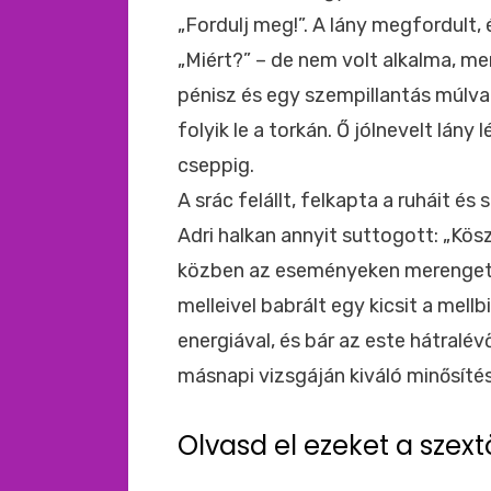
„Fordulj meg!”. A lány megfordult,
„Miért?” – de nem volt alkalma, mer
pénisz és egy szempillantás múlv
folyik le a torkán. Ő jólnevelt lány
cseppig.
A srác felállt, felkapta a ruháit és
Adri halkan annyit suttogott: „Kö
közben az eseményeken merengett,
melleivel babrált egy kicsit a mell
energiával, és bár az este hátralé
másnapi vizsgáján kiváló minősítés
Olvasd el ezeket a szext