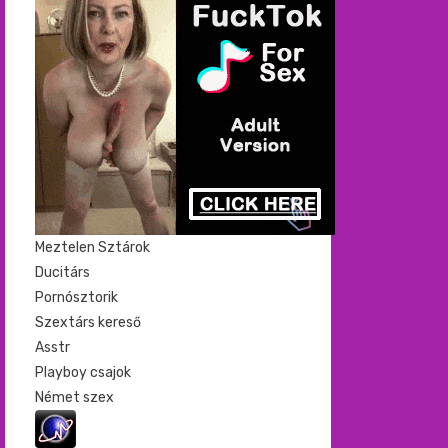
Meztelen Sztárok
Ducitárs
Pornósztorik
Szextárs kereső
Asstr
Playboy csajok
Német szex