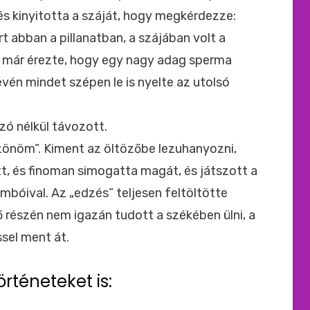
 és kinyitotta a száját, hogy megkérdezze:
t abban a pillanatban, a szájában volt a
a már érezte, hogy egy nagy adag sperma
 lévén mindet szépen le is nyelte az utolsó
 szó nélkül távozott.
szönöm”. Kiment az öltözőbe lezuhanyozni,
 és finoman simogatta magát, és játszott a
bimbóival. Az „edzés” teljesen feltöltötte
vő részén nem igazán tudott a székében ülni, a
sel ment át.
örténeteket is: