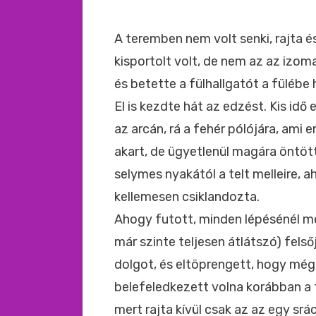
A teremben nem volt senki, rajta é
kisportolt volt, de nem az az izo
és betette a fülhallgatót a fülébe
El is kezdte hát az edzést. Kis idő
az arcán, rá a fehér pólójára, ami 
akart, de ügyetlenül magára öntött
selymes nyakától a telt melleire, a
kellemesen csiklandozta.
Ahogy futott, minden lépésénél mé
már szinte teljesen átlátszó) felsőj
dolgot, és eltöprengett, hogy mégi
belefeledkezett volna korábban a
mert rajta kívül csak az az egy srá