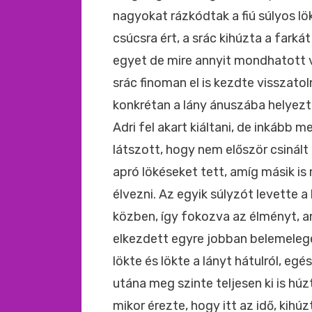
nagyokat rázkódtak a fiú súlyos lö
csúcsra ért, a srác kihúzta a farká
egyet de mire annyit mondhatott vo
srác finoman el is kezdte visszatoln
konkrétan a lány ánuszába helyezt
Adri fel akart kiáltani, de inkább
látszott, hogy nem először csinált 
apró lökéseket tett, amíg másik is 
élvezni. Az egyik súlyzót levette a l
közben, így fokozva az élményt, am
elkezdett egyre jobban belemelege
lökte és lökte a lányt hátulról, eg
utána meg szinte teljesen ki is h
mikor érezte, hogy itt az idő, kihúz