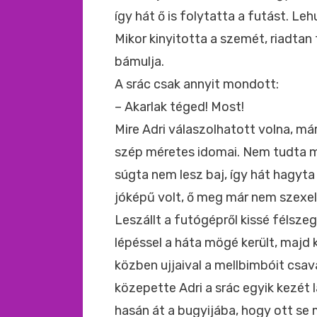
így hát ő is folytatta a futást. Le
Mikor kinyitotta a szemét, riadtan 
bámulja.
A srác csak annyit mondott:
– Akarlak téged! Most!
Mire Adri válaszolhatott volna, má
szép méretes idomai. Nem tudta mi
súgta nem lesz baj, így hát hagyt
jóképű volt, ő meg már nem szexel
Leszállt a futógépről kissé félszege
lépéssel a háta mögé került, majd k
közben ujjaival a mellbimbóit csa
közepette Adri a srác egyik kezét 
hasán át a bugyijába, hogy ott se