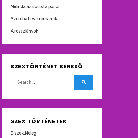
Melinda az irodista punci
Szombat esti romantika
A rosszlányok
SZEXTÖRTÉNET KERESŐ
Search
for:
Search
SZEX TÖRTÉNETEK
Biszex,Meleg