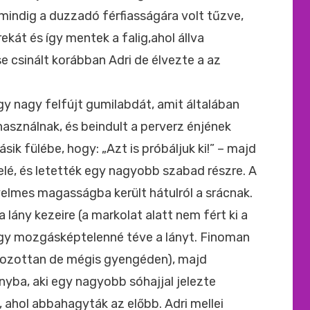
g mindig a duzzadó férfiasságára volt tűzve,
ekát és így mentek a falig,ahol állva
se csinált korábban Adri de élvezte a az
gy nagy felfújt gumilabdát, amit általában
asználnak, és beindult a perverz énjének
sik fülébe, hogy: „Azt is próbáljuk ki!” – majd
felé, és letették egy nagyobb szabad részre. A
yelmes magasságba került hátulról a srácnak.
a lány kezeire (a markolat alatt nem fért ki a
 így mozgásképtelenné téve a lányt. Finoman
rozottan de mégis gyengéden), majd
nyba, aki egy nagyobb sóhajjal jelezte
 ahol abbahagyták az előbb. Adri mellei