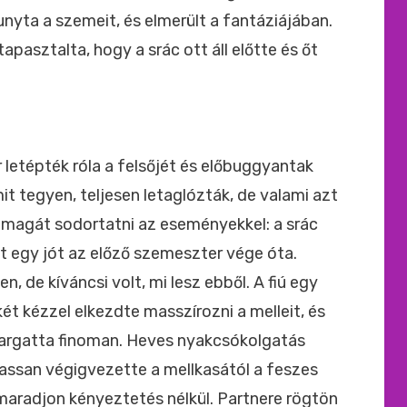
hunyta a szemeit, és elmerült a fantáziájában.
tapasztalta, hogy a srác ott áll előtte és őt
r letépték róla a felsőjét és előbuggyantak
t tegyen, teljesen letaglózták, de valami azt
a magát sodortatni az eseményekkel: a srác
t egy jót az előző szemeszter vége óta.
n, de kíváncsi volt, mi lesz ebből. A fiú egy
ét kézzel elkezdte masszírozni a melleit, és
vargatta finoman. Heves nyakcsókolgatás
lassan végigvezette a mellkasától a feszes
 maradjon kényeztetés nélkül. Partnere rögtön