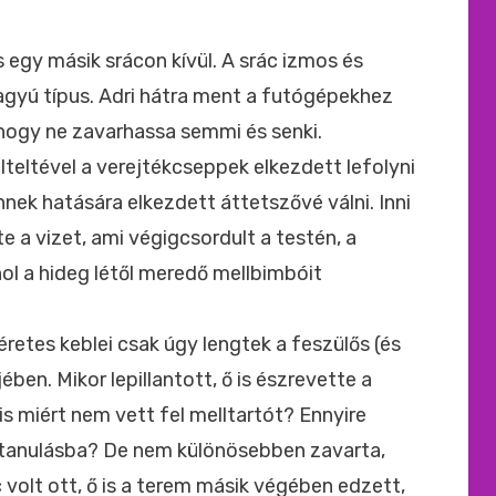
ide
:
s egy másik srácon kívül. A srác izmos és
magyú típus. Adri hátra ment a futógépekhez
 hogy ne zavarhassa semmi és senki.
 elteltével a verejtékcseppek elkezdett lefolyni
ennek hatására elkezdett áttetszővé válni. Inni
e a vizet, ami végigcsordult a testén, a
hol a hideg létől meredő mellbimbóit
retes keblei csak úgy lengtek a feszülős (és
ében. Mikor lepillantott, ő is észrevette a
s miért nem vett fel melltartót? Ennyire
 tanulásba? De nem különösebben zavarta,
c volt ott, ő is a terem másik végében edzett,