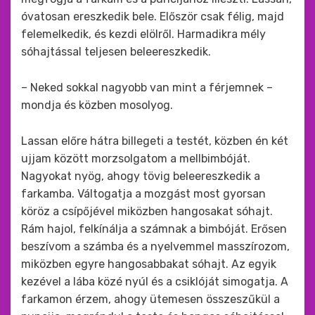
óvatosan ereszkedik bele. Először csak félig, majd
felemelkedik, és kezdi elölről. Harmadikra mély
sóhajtással teljesen beleereszkedik.
– Neked sokkal nagyobb van mint a férjemnek –
mondja és közben mosolyog.
Lassan előre hátra billegeti a testét, közben én két
ujjam között morzsolgatom a mellbimbóját.
Nagyokat nyög, ahogy tövig beleereszkedik a
farkamba. Váltogatja a mozgást most gyorsan
köröz a csípőjével miközben hangosakat sóhajt.
Rám hajol, felkínálja a számnak a bimbóját. Erősen
beszívom a számba és a nyelvemmel masszírozom,
miközben egyre hangosabbakat sóhajt. Az egyik
kezével a lába közé nyúl és a csiklóját simogatja. A
farkamon érzem, ahogy ütemesen összeszűkül a