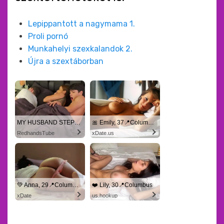
Lepippantott a nagymama 1.
Proli pornó
Munkahelyi szexkalandok 2.
Újra a szextáborban
MY HUSBAND STEPSON MISTAKENLY GIVES ME IN THE ASS
🎀 Emily, 37📍Columbus
RedhandsTube
xDate.us
💚 Anna, 29📍Columbus
❤️ Lily, 30📍Columbus
xDate
us.hookup