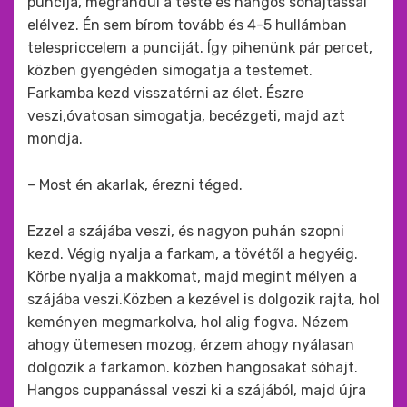
puncija, megrándul a teste és hangos sóhajtással
elélvez. Én sem bírom tovább és 4-5 hullámban
telespriccelem a punciját. Így pihenünk pár percet,
közben gyengéden simogatja a testemet.
Farkamba kezd visszatérni az élet. Észre
veszi,óvatosan simogatja, becézgeti, majd azt
mondja.
– Most én akarlak, érezni téged.
Ezzel a szájába veszi, és nagyon puhán szopni
kezd. Végig nyalja a farkam, a tövétől a hegyéig.
Körbe nyalja a makkomat, majd megint mélyen a
szájába veszi.Közben a kezével is dolgozik rajta, hol
keményen megmarkolva, hol alig fogva. Nézem
ahogy ütemesen mozog, érzem ahogy nyálasan
dolgozik a farkamon. közben hangosakat sóhajt.
Hangos cuppanással veszi ki a szájából, majd újra