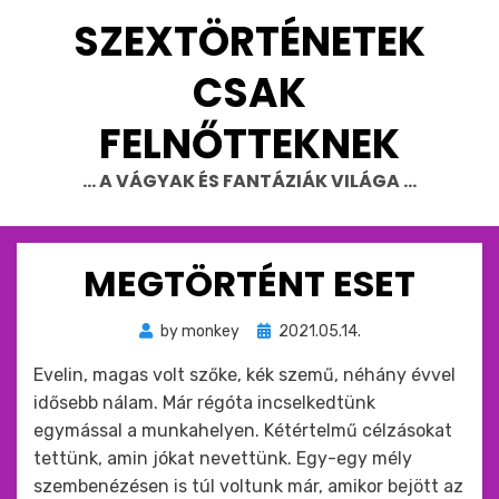
Skip
SZEXTÖRTÉNETEK
to
content
CSAK
FELNŐTTEKNEK
… A VÁGYAK ÉS FANTÁZIÁK VILÁGA …
MEGTÖRTÉNT ESET
Beküldve
by
monkey
2021.05.14.
ide
Evelin, magas volt szőke, kék szemű, néhány évvel
:
idősebb nálam. Már régóta incselkedtünk
egymással a munkahelyen. Kétértelmű célzásokat
tettünk, amin jókat nevettünk. Egy-egy mély
szembenézésen is túl voltunk már, amikor bejött az