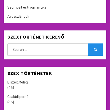
Szombat esti romantika
A rosszlányok
SZEXTÖRTÉNET KERESŐ
Search
for:
Search
SZEX TÖRTÉNETEK
Biszex,Meleg
(46)
Családi pornó
(63)