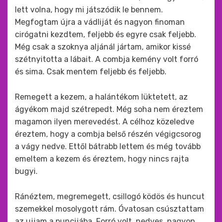
lett volna, hogy mi játszódik le bennem.
Megfogtam újra a vádliját és nagyon finoman
cirógatni kezdtem, feljebb és egyre csak feljebb.
Még csak a szoknya aljánál jártam, amikor kissé
szétnyitotta a lábait. A combja kemény volt forró
és sima. Csak mentem feljebb és feljebb.
Remegett a kezem, a halántékom lüktetett, az
ágyékom majd szétrepedt. Még soha nem éreztem
magamon ilyen merevedést. A célhoz közeledve
éreztem, hogy a combja belső részén végigcsorog
a vágy nedve. Ettől bátrabb lettem és még tovább
emeltem a kezem és éreztem, hogy nincs rajta
bugyi.
Ránéztem, megremegett, csillogó ködös és huncut
szemekkel mosolygott rám. Óvatosan csúsztattam
az ujjam a puncijába. Forró volt, nedves, nagyon