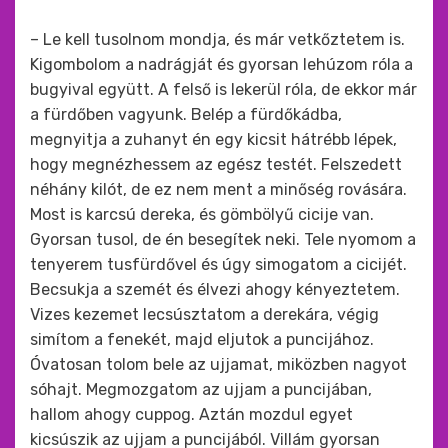
– Le kell tusolnom mondja, és már vetkőztetem is.
Kigombolom a nadrágját és gyorsan lehúzom róla a
bugyival együtt. A felső is lekerül róla, de ekkor már
a fürdőben vagyunk. Belép a fürdőkádba,
megnyitja a zuhanyt én egy kicsit hátrébb lépek,
hogy megnézhessem az egész testét. Felszedett
néhány kilót, de ez nem ment a minőség rovására.
Most is karcsú dereka, és gömbölyű cicije van.
Gyorsan tusol, de én besegítek neki. Tele nyomom a
tenyerem tusfürdővel és úgy simogatom a cicijét.
Becsukja a szemét és élvezi ahogy kényeztetem.
Vizes kezemet lecsúsztatom a derekára, végig
simítom a fenekét, majd eljutok a puncijához.
Óvatosan tolom bele az ujjamat, miközben nagyot
sóhajt. Megmozgatom az ujjam a puncijában,
hallom ahogy cuppog. Aztán mozdul egyet
kicsúszik az ujjam a puncijából. Villám gyorsan