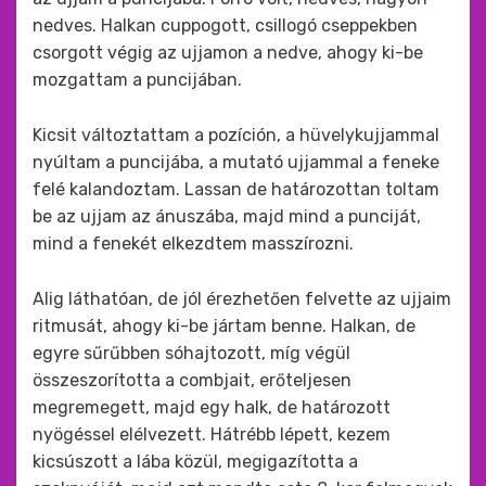
nedves. Halkan cuppogott, csillogó cseppekben
csorgott végig az ujjamon a nedve, ahogy ki-be
mozgattam a puncijában.
Kicsit változtattam a pozíción, a hüvelykujjammal
nyúltam a puncijába, a mutató ujjammal a feneke
felé kalandoztam. Lassan de határozottan toltam
be az ujjam az ánuszába, majd mind a punciját,
mind a fenekét elkezdtem masszírozni.
Alig láthatóan, de jól érezhetően felvette az ujjaim
ritmusát, ahogy ki-be jártam benne. Halkan, de
egyre sűrűbben sóhajtozott, míg végül
összeszorította a combjait, erőteljesen
megremegett, majd egy halk, de határozott
nyögéssel elélvezett. Hátrébb lépett, kezem
kicsúszott a lába közül, megigazította a