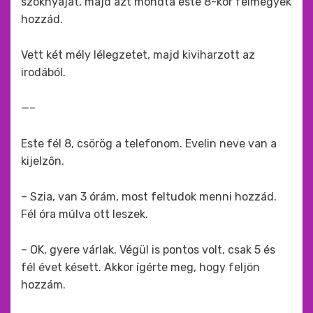
szoknyáját, majd azt mondta este 8-kor felmegyek
hozzád.
Vett két mély lélegzetet, majd kiviharzott az
irodából.
—–
Este fél 8, csörög a telefonom. Evelin neve van a
kijelzőn.
– Szia, van 3 órám, most feltudok menni hozzád.
Fél óra múlva ott leszek.
– OK, gyere várlak. Végül is pontos volt, csak 5 és
fél évet késett. Akkor ígérte meg, hogy feljön
hozzám.