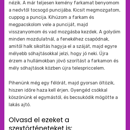
nézik. A már teljesen kemény farkamat benyomom
a nedvtől tocsogó puncijába. Kicsit megmozgatom,
cuppog a puncija. Kihúzom a farkam és
megpacskolom vele a punciját, majd
visszanyomom és vad mozgásba kezdek. A golyóim
minden mozdulatnál, a fenekéhez csapódnak,
amitől halk sikoltás hagyja el a száját, majd egyre
mélyebb sóhajtásokkal jelzi, hogy jó neki. Újra
érzem a hullámokban jövő szorítást a farkamon és
mély sóhajtások közben újra telespriccelem.
Pihenünk még egy félórát, majd gyorsan öltözik,
hiszen időre haza kell érjen. Gyengéd csókkal
köszönünk el egymástól, és becsukódik mögötte a
lakás ajtó.
Olvasd el ezeket a
szextörténeteket is: