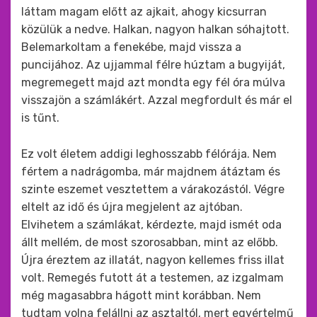
láttam magam előtt az ajkait, ahogy kicsurran
közülük a nedve. Halkan, nagyon halkan sóhajtott.
Belemarkoltam a fenekébe, majd vissza a
puncijához. Az ujjammal félre húztam a bugyiját,
megremegett majd azt mondta egy fél óra múlva
visszajön a számlákért. Azzal megfordult és már el
is tűnt.
Ez volt életem addigi leghosszabb félórája. Nem
fértem a nadrágomba, már majdnem átáztam és
szinte eszemet vesztettem a várakozástól. Végre
eltelt az idő és újra megjelent az ajtóban.
Elvihetem a számlákat, kérdezte, majd ismét oda
állt mellém, de most szorosabban, mint az előbb.
Újra éreztem az illatát, nagyon kellemes friss illat
volt. Remegés futott át a testemen, az izgalmam
még magasabbra hágott mint korábban. Nem
tudtam volna felállni az asztaltól, mert egyértelmű