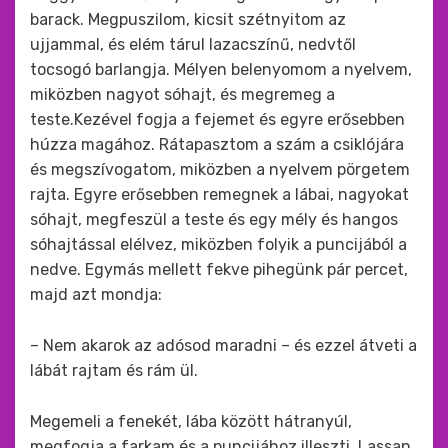
barack. Megpuszilom, kicsit szétnyitom az
ujjammal, és elém tárul lazacszínű, nedvtől
tocsogó barlangja. Mélyen belenyomom a nyelvem,
miközben nagyot sóhajt, és megremeg a
teste.Kezével fogja a fejemet és egyre erősebben
húzza magához. Rátapasztom a szám a csiklójára
és megszívogatom, miközben a nyelvem pörgetem
rajta. Egyre erősebben remegnek a lábai, nagyokat
sóhajt, megfeszül a teste és egy mély és hangos
sóhajtással elélvez, miközben folyik a puncijából a
nedve. Egymás mellett fekve pihegünk pár percet,
majd azt mondja:
– Nem akarok az adósod maradni – és ezzel átveti a
lábát rajtam és rám ül.
Megemeli a fenekét, lába között hátranyúl,
megfogja a farkam és a puncijához illeszti. Lassan,