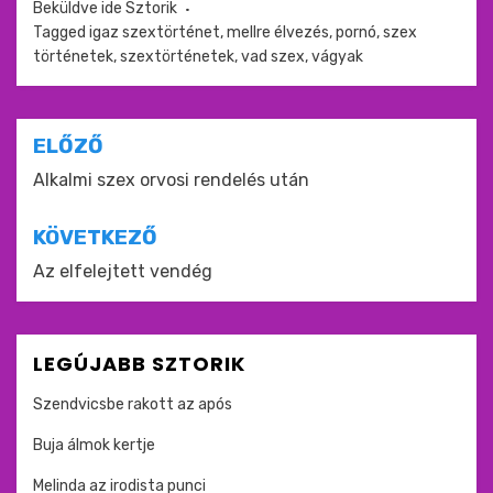
Beküldve ide
Sztorik
Tagged
igaz szextörténet
,
mellre élvezés
,
pornó
,
szex
történetek
,
szextörténetek
,
vad szex
,
vágyak
Bejegyzés
ELŐZŐ
navigáció
Alkalmi szex orvosi rendelés után
KÖVETKEZŐ
Az elfelejtett vendég
LEGÚJABB SZTORIK
Szendvicsbe rakott az após
Buja álmok kertje
Melinda az irodista punci