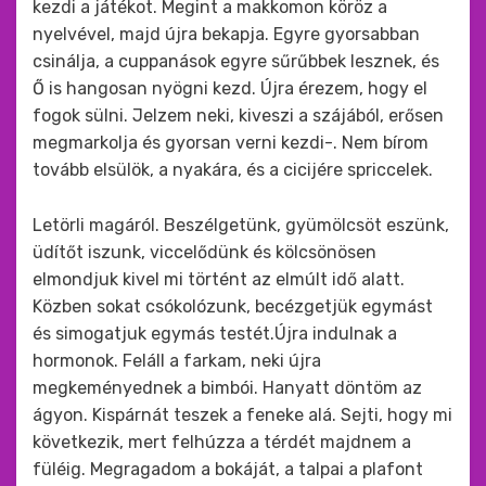
kezdi a játékot. Megint a makkomon köröz a
nyelvével, majd újra bekapja. Egyre gyorsabban
csinálja, a cuppanások egyre sűrűbbek lesznek, és
Ő is hangosan nyögni kezd. Újra érezem, hogy el
fogok sülni. Jelzem neki, kiveszi a szájából, erősen
megmarkolja és gyorsan verni kezdi-. Nem bírom
tovább elsülök, a nyakára, és a cicijére spriccelek.
Letörli magáról. Beszélgetünk, gyümölcsöt eszünk,
üdítőt iszunk, viccelődünk és kölcsönösen
elmondjuk kivel mi történt az elmúlt idő alatt.
Közben sokat csókolózunk, becézgetjük egymást
és simogatjuk egymás testét.Újra indulnak a
hormonok. Feláll a farkam, neki újra
megkeményednek a bimbói. Hanyatt döntöm az
ágyon. Kispárnát teszek a feneke alá. Sejti, hogy mi
következik, mert felhúzza a térdét majdnem a
füléig. Megragadom a bokáját, a talpai a plafont