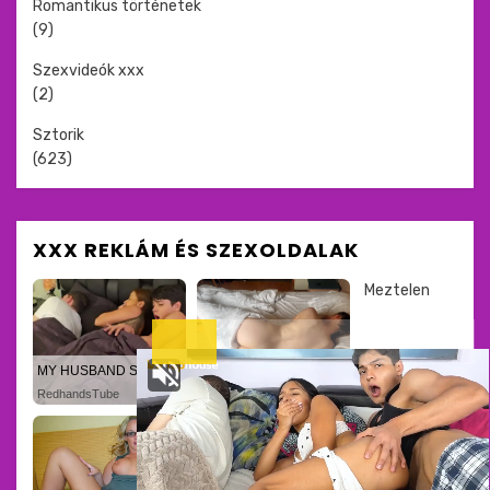
Romantikus történetek
(9)
Szexvideók xxx
(2)
Sztorik
(623)
XXX REKLÁM ÉS SZEXOLDALAK
Meztelen
MY HUSBAND STEPSON MISTAKENLY GIVES ME IN THE ASS
💑 Emily, 42📍Columbus
RedhandsTube
xDate