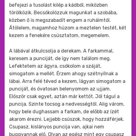
befejezi a tusolást kilép a kádból, miközben
törölközik. Becsókolózzuk magunkat a szobába,
közben ő is megszabadít engem a ruháimtól.
Átölelem, magamhoz húzom a meztelen testét, két
kezem a fenekére csúsztatom, megemelem.
A lábával átkulcsolja a derekam. A farkammal,
keresem a punciját, de így nem találom meg.
Lefektetem az ágyra, csókolom a száját,
simogatom a mellét. Érzem ahogy szétnyílnak a
lábai. Arra felé téved a kezem, lágyan simogatom a
punciját, és óvatosan belenyomom az ujjam.
Először csak egyet, aztán már kettőt. Jól tágul a
puncija. Szinte tocsog a nedvességtől. Alig várom,
hogy bele dughassam a farkam, de előbb az ízét
akarom érezni. Lejjebb csúszok, hogy hozzáférjek.
Csupasz, kislányos puncija van, ajkai nem
buggyannak elő. Olyan az egész mint egy csupasz