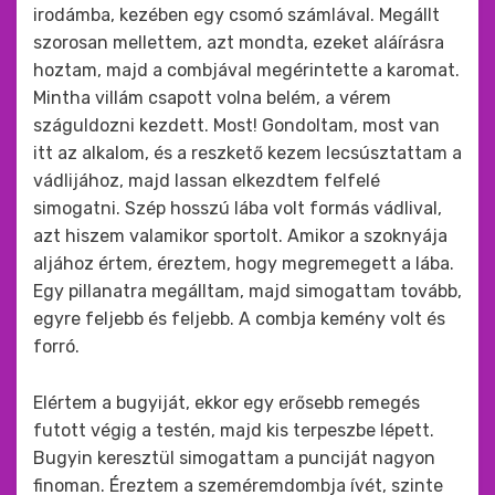
irodámba, kezében egy csomó számlával. Megállt
szorosan mellettem, azt mondta, ezeket aláírásra
hoztam, majd a combjával megérintette a karomat.
Mintha villám csapott volna belém, a vérem
száguldozni kezdett. Most! Gondoltam, most van
itt az alkalom, és a reszkető kezem lecsúsztattam a
vádlijához, majd lassan elkezdtem felfelé
simogatni. Szép hosszú lába volt formás vádlival,
azt hiszem valamikor sportolt. Amikor a szoknyája
aljához értem, éreztem, hogy megremegett a lába.
Egy pillanatra megálltam, majd simogattam tovább,
egyre feljebb és feljebb. A combja kemény volt és
forró.
Elértem a bugyiját, ekkor egy erősebb remegés
futott végig a testén, majd kis terpeszbe lépett.
Bugyin keresztül simogattam a punciját nagyon
finoman. Éreztem a szeméremdombja ívét, szinte