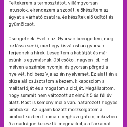
Feltekerem a termosztátot, villámgyorsan
letusolok, elrendezem a szobát, előkészítem az
ágyat a várható csatára, és készítek elő üdítőt és
gyümölcsöt.
Csengetnek. Evelin az. Gyorsan beengedem, meg
ne lássa senki, mert egy kisvárosban gyorsan
terjednek a hírek. Lesegítem a kabátját és már
esünk is egymásnak. Jól csókol, nagyon jól. Hol
mélyen a számba nyomja, és gyorsan pörgeti a
nyelvét, hol beszívja az én nyelvemet. Ez alatt én a
blúza alá csúsztatom a kezem, kikapcsolom a
melltartóját és simogatom a cicijét. Megállapítom,
hogy semmit nem változott az elmúlt 5 és fél év
alatt. Most is kemény melle van, határozott hegyes
bimbókkal. Az ujjaim között morzsolgatom a
bimbóit közben finoman meghúzogatom, miközben
ő a nadrágon keresztül megmarkolja a farkamat.