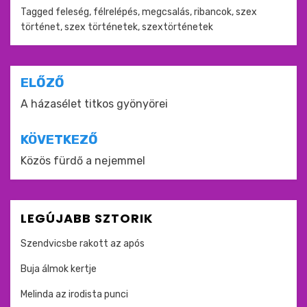
Tagged
feleség
,
félrelépés
,
megcsalás
,
ribancok
,
szex
történet
,
szex történetek
,
szextörténetek
Bejegyzés
ELŐZŐ
navigáció
A házasélet titkos gyönyörei
KÖVETKEZŐ
Közös fürdő a nejemmel
LEGÚJABB SZTORIK
Szendvicsbe rakott az após
Buja álmok kertje
Melinda az irodista punci