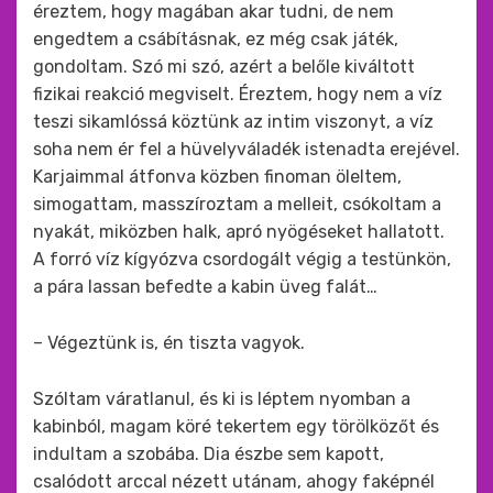
éreztem, hogy magában akar tudni, de nem
engedtem a csábításnak, ez még csak játék,
gondoltam. Szó mi szó, azért a belőle kiváltott
fizikai reakció megviselt. Éreztem, hogy nem a víz
teszi sikamlóssá köztünk az intim viszonyt, a víz
soha nem ér fel a hüvelyváladék istenadta erejével.
Karjaimmal átfonva közben finoman öleltem,
simogattam, masszíroztam a melleit, csókoltam a
nyakát, miközben halk, apró nyögéseket hallatott.
A forró víz kígyózva csordogált végig a testünkön,
a pára lassan befedte a kabin üveg falát…
– Végeztünk is, én tiszta vagyok.
Szóltam váratlanul, és ki is léptem nyomban a
kabinból, magam köré tekertem egy törölközőt és
indultam a szobába. Dia észbe sem kapott,
csalódott arccal nézett utánam, ahogy faképnél