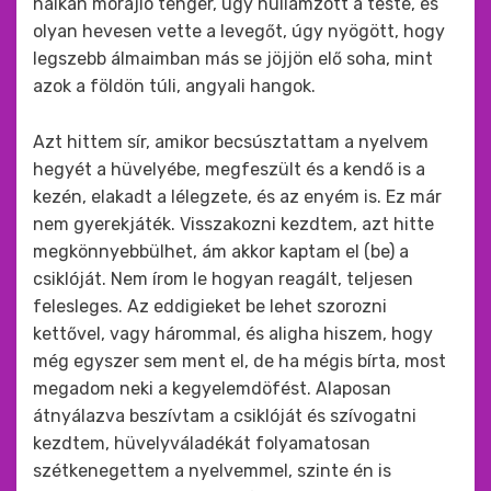
halkan morajló tenger, úgy hullámzott a teste, és
olyan hevesen vette a levegőt, úgy nyögött, hogy
legszebb álmaimban más se jöjjön elő soha, mint
azok a földön túli, angyali hangok.
Azt hittem sír, amikor becsúsztattam a nyelvem
hegyét a hüvelyébe, megfeszült és a kendő is a
kezén, elakadt a lélegzete, és az enyém is. Ez már
nem gyerekjáték. Visszakozni kezdtem, azt hitte
megkönnyebbülhet, ám akkor kaptam el (be) a
csiklóját. Nem írom le hogyan reagált, teljesen
felesleges. Az eddigieket be lehet szorozni
kettővel, vagy hárommal, és aligha hiszem, hogy
még egyszer sem ment el, de ha mégis bírta, most
megadom neki a kegyelemdöfést. Alaposan
átnyálazva beszívtam a csiklóját és szívogatni
kezdtem, hüvelyváladékát folyamatosan
szétkenegettem a nyelvemmel, szinte én is