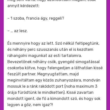
annyit kérdezett:
– 1 szoba, francia ágy, reggeli?
– … az lesz.
És mennyire hogy az lett. Szó nélkül feltipegtünk,
és néhány perc szusszanás után el is kezdtem
ráhangolni magunkat az esti tartalomra.
Bevezetőnek néhány csók, gyengéd simogatással
csokorba kötve, hogy felengedjen a láthatóan kissé
feszült partner. Megnyugtattam, majd
meginvitáltam egy közös zuhanyozásra, mondván
mossuk le a ránk rakódott port (noha maximum 3
órája fürödtünk le mindketten). Kissé zavartan
mondott igent, de fő a kimondott szó, és hogy sok
legyen a gőz, nem igaz?!