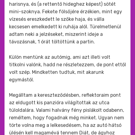
harisnya, és (a rettentő hideghez képest) sötét
mini-szoknya. Fekete fölsőjére érzékien, mint egy
vízesés ereszkedett le szőke haja, és válla
kecsesen emelkedett ki ruhája alól. Türelmetlenül
adtam neki a jelzéseket, miszerint ideje a
távozásnak, 1 órát töltöttünk a partin.
Külön mentünk az autómig, ami azt illeti volt
titkolni valónk, hadd ne részletezzem, de pont ettől
volt szép. Mindketten tudtuk, mit akarunk
egymástól.
Megálltam a kereszteződésben, reflektoraim pont
az eldugott kis panzióra világítottak az utca
túloldalára. Valami halvány fény pislákolt odabenn,
reméltem, hogy fogadnak még minket. Ugyan nem
törte volna meg a lelkesedésem, ha az autó hátsó
ülésén kell magamévá tennem Diát, de ágyhoz