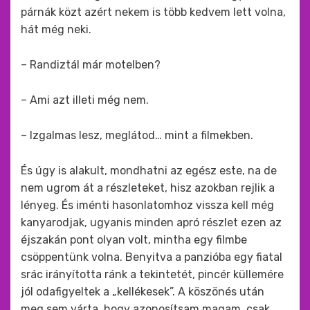
párnák közt azért nekem is több kedvem lett volna,
hát még neki.
– Randiztál már motelben?
– Ami azt illeti még nem.
– Izgalmas lesz, meglátod… mint a filmekben.
És úgy is alakult, mondhatni az egész este, na de
nem ugrom át a részleteket, hisz azokban rejlik a
lényeg. És iménti hasonlatomhoz vissza kell még
kanyarodjak, ugyanis minden apró részlet ezen az
éjszakán pont olyan volt, mintha egy filmbe
csöppentünk volna. Benyitva a panzióba egy fiatal
srác irányította ránk a tekintetét, pincér küllemére
jól odafigyeltek a „kellékesek”. A köszönés után
meg sem várta, hogy azonosítsam magam, csak