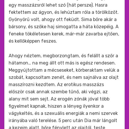
egy masszázsról lehet szó (hát persze). Hasra
fektettem az ágyon, és lehúztam róla a törölközőt.
Gyönyörű volt, ahogy ott feküdt. Sima bőre akár a
bársony, és szőke haj simogatta a háta közepéig. A
feneke tökéletesen kerek, már-már zavarba ejtően,
és kellőképpen feszes.
Ahogy néztem, megborzongtam, és felállt a szőr a
hátamon… na meg állt ott más is egész rendesen.
Meggyújtottam a mécseseket, körberaktam velük a
szobát, kapcsoltam zenét, és nem sajnálva az olajt
masszírozni kezdtem. Az erotikus masszázs
először csak annak szembe tűnő, aki végzi, az
alany mit sem sejt. Az erogén zónák jóval több
figyelmet kapnak, hiszen a lényeg ilyenkor a
vágykeltés, és a szexuális energiák a nemi szervek
irányába való terelése. 5 perc után Dia már lángolt
a kezeim alatt, bőre fénylett az olajtól, teste