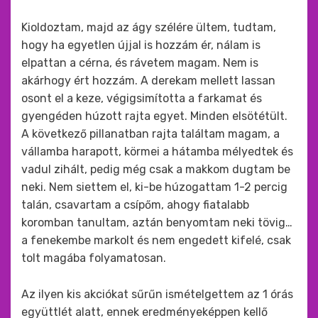
Kioldoztam, majd az ágy szélére ültem, tudtam,
hogy ha egyetlen újjal is hozzám ér, nálam is
elpattan a cérna, és rávetem magam. Nem is
akárhogy ért hozzám. A derekam mellett lassan
osont el a keze, végigsimította a farkamat és
gyengéden húzott rajta egyet. Minden elsötétült.
A következő pillanatban rajta találtam magam, a
vállamba harapott, körmei a hátamba mélyedtek és
vadul zihált, pedig még csak a makkom dugtam be
neki. Nem siettem el, ki-be húzogattam 1-2 percig
talán, csavartam a csípőm, ahogy fiatalabb
koromban tanultam, aztán benyomtam neki tövig…
a fenekembe markolt és nem engedett kifelé, csak
tolt magába folyamatosan.
Az ilyen kis akciókat sűrűn ismételgettem az 1 órás
együttlét alatt, ennek eredményeképpen kellő