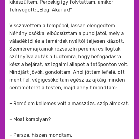
kikészültem. Percekig így folytattam, amikor
felnyögött: „Elég! Akarlak!”
Visszavettem a tempóból, lassan elengedtem.
Néhány csókkal elbúcsúztam a puncijától, mely a
váladéktól és a temérdek nyáltól teljesen kiázott.
Szeméremajkainak rózsaszín peremei csillogtak,
szétnyílva adták a tudtomra, hogy befogadásra
kész a bejárat, az izgalmi állapot a tetőponton volt.
Mindjárt jövök, gondoltam. Ahol jöttem lefelé, ott
ment fel, végigcsókoltam egész az ajkáig minden
centiméterét a testén, majd annyit mondtam:
– Remélem kellemes volt a masszázs, szép álmokat.
– Most komolyan?
– Persze, hiszen mondtam.