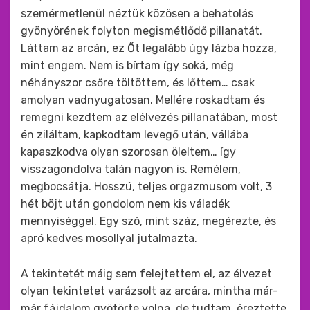
szemérmetlenül néztük közösen a behatolás
gyönyörének folyton megismétlődő pillanatát.
Láttam az arcán, ez Őt legalább úgy lázba hozza,
mint engem. Nem is bírtam így soká, még
néhányszor csőre töltöttem, és lőttem… csak
amolyan vadnyugatosan. Mellére roskadtam és
remegni kezdtem az elélvezés pillanatában, most
én ziláltam, kapkodtam levegő után, vállába
kapaszkodva olyan szorosan öleltem… így
visszagondolva talán nagyon is. Remélem,
megbocsátja. Hosszú, teljes orgazmusom volt, 3
hét böjt után gondolom nem kis váladék
mennyiséggel. Egy szó, mint száz, megérezte, és
apró kedves mosollyal jutalmazta.
A tekintetét máig sem felejtettem el, az élvezet
olyan tekintetet varázsolt az arcára, mintha már-
már fájdalom gyötörte volna, de tudtam, éreztette