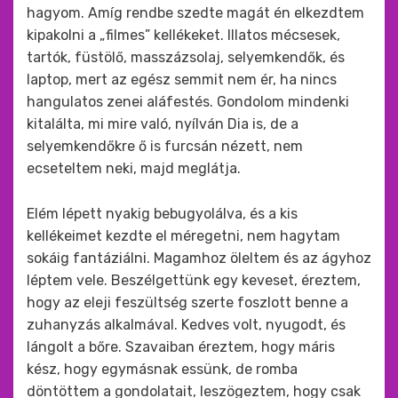
hagyom. Amíg rendbe szedte magát én elkezdtem
kipakolni a „filmes” kellékeket. Illatos mécsesek,
tartók, füstölő, masszázsolaj, selyemkendők, és
laptop, mert az egész semmit nem ér, ha nincs
hangulatos zenei aláfestés. Gondolom mindenki
kitalálta, mi mire való, nyílván Dia is, de a
selyemkendőkre ő is furcsán nézett, nem
ecseteltem neki, majd meglátja.
Elém lépett nyakig bebugyolálva, és a kis
kellékeimet kezdte el méregetni, nem hagytam
sokáig fantáziálni. Magamhoz öleltem és az ágyhoz
léptem vele. Beszélgettünk egy keveset, éreztem,
hogy az eleji feszültség szerte foszlott benne a
zuhanyzás alkalmával. Kedves volt, nyugodt, és
lángolt a bőre. Szavaiban éreztem, hogy máris
kész, hogy egymásnak essünk, de romba
döntöttem a gondolatait, leszögeztem, hogy csak