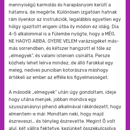
mennyiségű karmolás és harapásnyom került a
hátamra, de megérte. Különösen izgatóan hatnak
rám ilyenkor az instrukciók, legalábbis egyetlen egy
hölgy igazított engem útba ily módon ez idáig. Dia
4-5 alkalommal is a fülembe nyögte, hogy a MÉG,
NE HAGYD ABBA, GYERE VELEM varázsigéket más-
más sorrendben, és kétszer hangzott el tőle az
„elmegyek”, és valami istenien csinálta. Persze
közhely lehet leírva mindez, de álló farokkal egy
meleg, nedves punciban kotorászva máshogy
értékeli az ember az efféle kis figyelmességet.
A második „elmegyek” után úgy gondoltam, ideje
hogy utána menjek, jobban mondva egy
szusszanásnyi pihenő alkalmával rákérdezett, hogy
elmentem-e már. Mondtam neki, hogy majd
észreveszi… és tényleg észrevette. Megint Ő volt
alul, két vállra fektetve, kezünket összekulcsolva