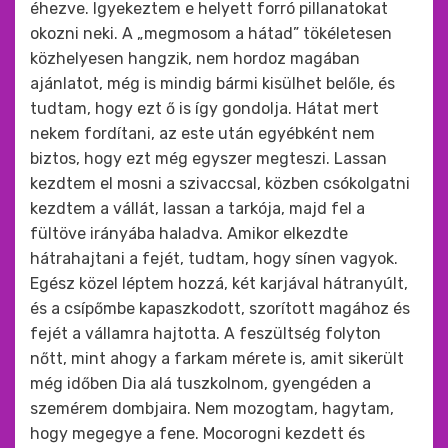
éhezve. Igyekeztem e helyett forró pillanatokat
okozni neki. A „megmosom a hátad” tökéletesen
közhelyesen hangzik, nem hordoz magában
ajánlatot, még is mindig bármi kisülhet belőle, és
tudtam, hogy ezt ő is így gondolja. Hátat mert
nekem fordítani, az este után egyébként nem
biztos, hogy ezt még egyszer megteszi. Lassan
kezdtem el mosni a szivaccsal, közben csókolgatni
kezdtem a vállát, lassan a tarkója, majd fel a
fültöve irányába haladva. Amikor elkezdte
hátrahajtani a fejét, tudtam, hogy sínen vagyok.
Egész közel léptem hozzá, két karjával hátranyúlt,
és a csípőmbe kapaszkodott, szorított magához és
fejét a vállamra hajtotta. A feszültség folyton
nőtt, mint ahogy a farkam mérete is, amit sikerült
még időben Dia alá tuszkolnom, gyengéden a
szemérem dombjaira. Nem mozogtam, hagytam,
hogy megegye a fene. Mocorogni kezdett és