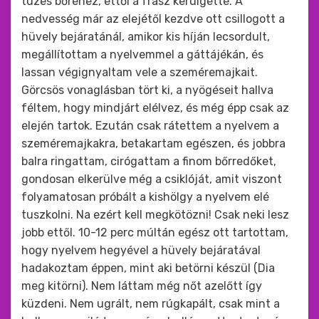
tüzes bőréhez, ettől a frász kerülgette. A
nedvesség már az elejétől kezdve ott csillogott a
hüvely bejáratánál, amikor kis híján lecsordult,
megállítottam a nyelvemmel a gáttájékán, és
lassan végignyaltam vele a szeméremajkait.
Görcsös vonaglásban tört ki, a nyögéseit hallva
féltem, hogy mindjárt elélvez, és még épp csak az
elején tartok. Ezután csak rátettem a nyelvem a
szeméremajkakra, betakartam egészen, és jobbra
balra ringattam, cirógattam a finom bőrredőket,
gondosan elkerülve még a csiklóját, amit viszont
folyamatosan próbált a kishölgy a nyelvem elé
tuszkolni. Na ezért kell megkötözni! Csak neki lesz
jobb ettől. 10-12 perc múltán egész ott tartottam,
hogy nyelvem hegyével a hüvely bejáratával
hadakoztam éppen, mint aki betörni készül (Dia
meg kitörni). Nem láttam még nőt azelőtt így
küzdeni. Nem ugrált, nem rúgkapált, csak mint a