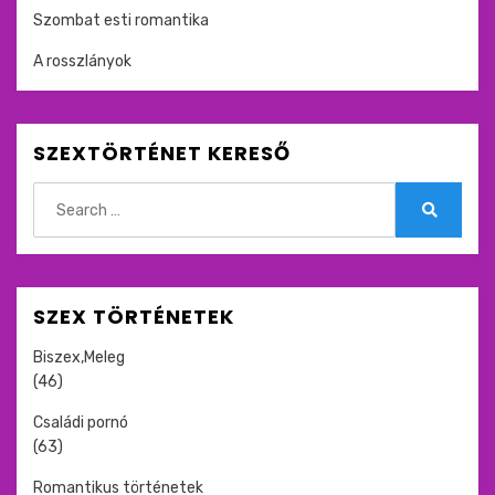
Szombat esti romantika
A rosszlányok
SZEXTÖRTÉNET KERESŐ
Search
for:
Search
SZEX TÖRTÉNETEK
Biszex,Meleg
(46)
Családi pornó
(63)
Romantikus történetek