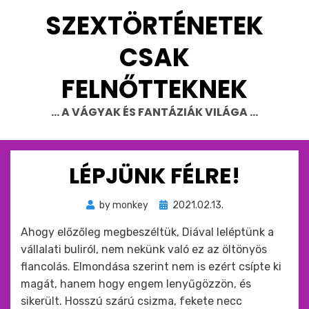
Skip
SZEXTÖRTÉNETEK
to
content
CSAK
FELNŐTTEKNEK
… A VÁGYAK ÉS FANTÁZIÁK VILÁGA …
LÉPJÜNK FÉLRE!
Beküldve
by
monkey
2021.02.13.
ide
Ahogy előzőleg megbeszéltük, Diával leléptünk a
:
vállalati buliról, nem nekünk való ez az öltönyös
flancolás. Elmondása szerint nem is ezért csípte ki
magát, hanem hogy engem lenyűgözzön, és
sikerült. Hosszú szárú csizma, fekete necc