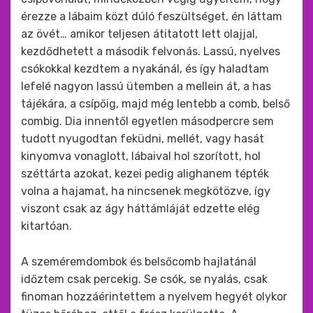
érezze a lábaim közt dúló feszültséget, én láttam
az övét… amikor teljesen átitatott lett olajjal,
kezdődhetett a második felvonás. Lassú, nyelves
csókokkal kezdtem a nyakánál, és így haladtam
lefelé nagyon lassú ütemben a mellein át, a has
tájékára, a csípőig, majd még lentebb a comb, belső
combig. Dia innentől egyetlen másodpercre sem
tudott nyugodtan feküdni, mellét, vagy hasát
kinyomva vonaglott, lábaival hol szorított, hol
széttárta azokat, kezei pedig alighanem tépték
volna a hajamat, ha nincsenek megkötözve, így
viszont csak az ágy háttámláját edzette elég
kitartóan.
A szeméremdombok és belsőcomb hajlatánál
időztem csak percekig. Se csók, se nyalás, csak
finoman hozzáérintettem a nyelvem hegyét olykor