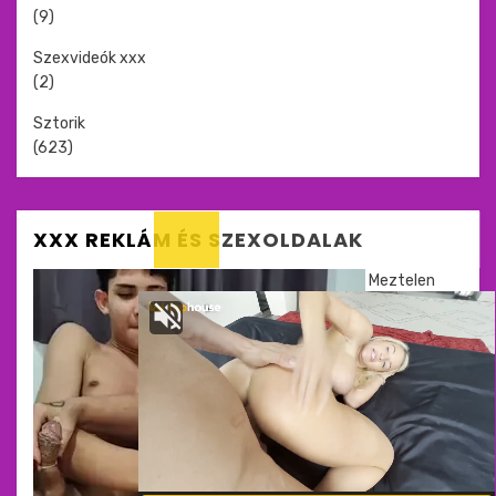
(9)
Szexvideók xxx
(2)
Sztorik
(623)
XXX REKLÁM ÉS SZEXOLDALAK
Meztelen