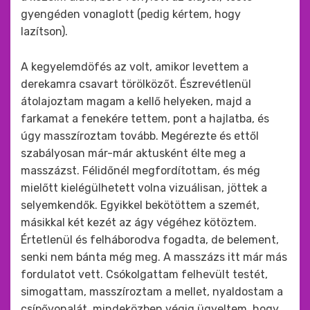
gyengéden vonaglott (pedig kértem, hogy
lazítson).
A kegyelemdöfés az volt, amikor levettem a
derekamra csavart törölközőt. Észrevétlenül
átolajoztam magam a kellő helyeken, majd a
farkamat a fenekére tettem, pont a hajlatba, és
úgy masszíroztam tovább. Megérezte és ettől
szabályosan már-már aktusként élte meg a
masszázst. Félidőnél megfordítottam, és még
mielőtt kielégülhetett volna vizuálisan, jöttek a
selyemkendők. Egyikkel bekötöttem a szemét,
másikkal két kezét az ágy végéhez kötöztem.
Értetlenül és felháborodva fogadta, de belement,
senki nem bánta még meg. A masszázs itt már más
fordulatot vett. Csókolgattam felhevült testét,
simogattam, masszíroztam a mellet, nyaldostam a
csípővonalát, mindeközben végig ügyeltem, hogy