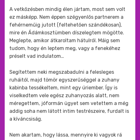
A vetkőzésben mindig élen jártam, most sem volt
ez másképp. Nem éppen szégyenlős partnerem a
fehérneműig jutott (feltehetően szándékosan),
mire én Ádámkosztümben díszelegtem mögötte.
Meglepte, amikor átkaroltam hátulról. Máig sem
tudom, hogy én leptem meg, vagy a fenekéhez
préselt vad indulatom…
Segítettem neki megszabadulni a felesleges
ruháitól, majd tömör egyszerűséggel a zuhany
kabinba tessékeltem, mint egy úriember. Így is
viselkedtem vele egész zuhanyozás alatt, nem
méregettem, jóformán ügyet sem vetettem a még
addig soha nem látott intim testrészeire, furdalt is
a kíváncsiság.
Nem akartam, hogy lássa, mennyire ki vagyok rá