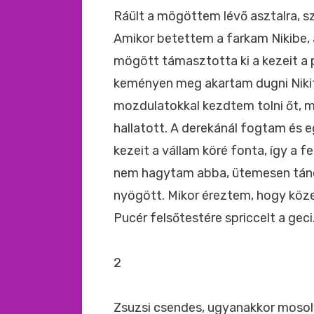
Ráült a mögöttem lévő asztalra, sz
Amikor betettem a farkam Nikibe, 
mögött támasztotta ki a kezeit a 
keményen meg akartam dugni Nikit
mozdulatokkal kezdtem tolni őt, mi
hallatott. A derekánál fogtam és 
kezeit a vállam köré fonta, így a 
nem hagytam abba, ütemesen táncol
nyögött. Mikor éreztem, hogy közel
Pucér felsőtestére spriccelt a gec
2
Zsuzsi csendes, ugyanakkor mosoly