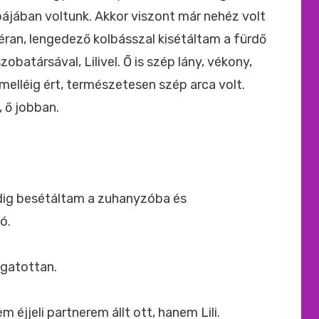
bájában voltunk. Akkor viszont már nehéz volt
éran, lengedező kolbásszal kisétáltam a fürdő
batársával, Lilivel. Ő is szép lány, vékony,
elléig ért, természetesen szép arca volt.
 ő jobban.
edig besétáltam a zuhanyzóba és
ó.
zgatottan.
éjjeli partnerem állt ott, hanem Lili.