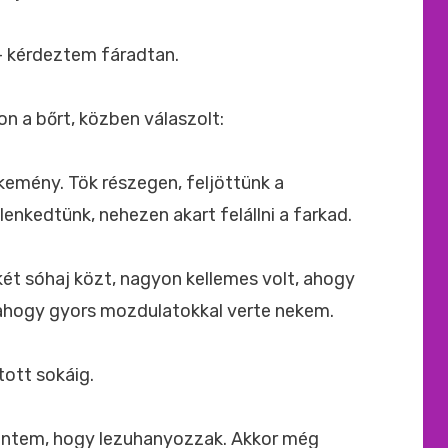
– kérdeztem fáradtan.
 a bőrt, közben válaszolt:
 kemény. Tök részegen, feljöttünk a
nkedtünk, nehezen akart felállni a farkad.
t sóhaj közt, nagyon kellemes volt, ahogy
 ahogy gyors mozdulatokkal verte nekem.
ott sokáig.
mentem, hogy lezuhanyozzak. Akkor még