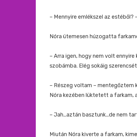
– Mennyire emlékszel az estéből? 
Nóra ütemesen húzogatta farkamon
– Arra igen, hogy nem volt ennyire
szobámba. Elég sokáig szerencsétle
– Részeg voltam – mentegőztem ké
Nóra kezében lüktetett a farkam,
– Jah…aztán basztunk…de nem tart
Miután Nóra kiverte a farkam, ki