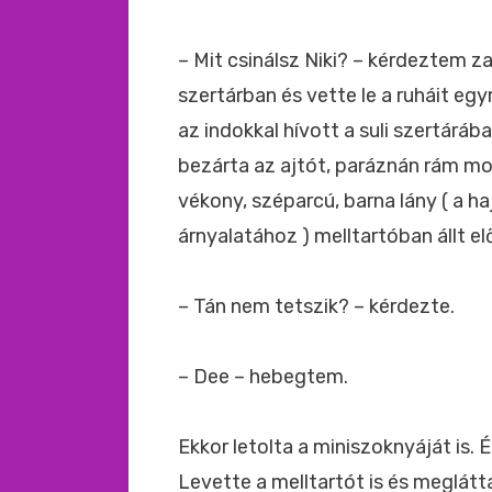
– Mit csinálsz Niki? – kérdeztem za
szertárban és vette le a ruháit e
az indokkal hívott a suli szertáráb
bezárta az ajtót, paráznán rám mos
vékony, széparcú, barna lány ( a ha
árnyalatához ) melltartóban állt 
– Tán nem tetszik? – kérdezte.
– Dee – hebegtem.
Ekkor letolta a miniszoknyáját is.
Levette a melltartót is és meglátta