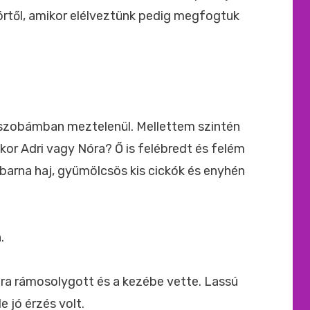
rtől, amikor elélveztünk pedig megfogtuk
szobámban meztelenül. Mellettem szintén
kor Adri vagy Nóra? Ő is felébredt és felém
, barna haj, gyümölcsös kis cickók és enyhén
.
ra rámosolygott és a kezébe vette. Lassú
 jó érzés volt.