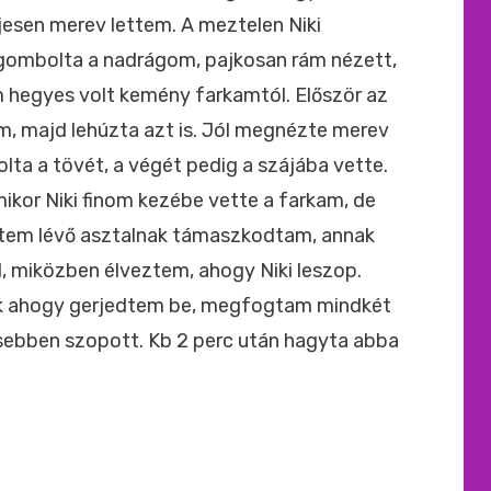
ljesen merev lettem. A meztelen Niki
igombolta a nadrágom, pajkosan rám nézett,
 hegyes volt kemény farkamtól. Először az
, majd lehúzta azt is. Jól megnézte merev
a a tövét, a végét pedig a szájába vette.
kor Niki finom kezébe vette a farkam, de
ttem lévő asztalnak támaszkodtam, annak
 miközben élveztem, ahogy Niki leszop.
k ahogy gerjedtem be, megfogtam mindkét
sebben szopott. Kb 2 perc után hagyta abba