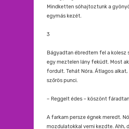
Mindketten sóhajtoztunk a gyönyö
egymás kezét.
3
Bágyadtan ébredtem fel a kolesz 
egy meztelen lány feküdt. Most ak
fordult. Tehát Nóra. Átlagos alkat
szőrös punci.
– Reggelt édes – köszönt fáradtan
A farkam persze égnek meredt. Nó
mozdulatokkal verni kezdte. Ahh, de