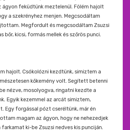
Az ágyon feküdtünk meztelenül. Fölém hajolt
 hogy a szekrényhez menjen. Megcsodáltam
ajtottam. Megfordult és megcsodáltam Zsuzsi
bőr, kicsi, formás mellek és szőrös punci.
m hajolt. Csókolózni kezdtünk, simiztem a
rmészetesen kőkemény volt. Segített betenni
e nézve, mosolyogva, ringatni kezdte a
ünk. Egyik kezemmel az arcát simiztem,
ét. Egy forgással pózt cseréltünk, már én
ztottam magam az ágyon, hogy ne nehezedjek
 farkamat ki-be Zsuzsi nedves kis punciján.