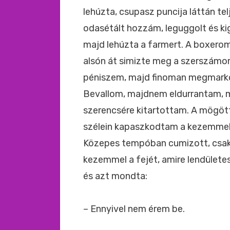
lehúzta, csupasz puncija láttán te
odasétált hozzám, leguggolt és k
majd lehúzta a farmert. A boxerom
alsón át simizte meg a szerszámom
péniszem, majd finoman megmarkolt
Bevallom, majdnem eldurrantam, mi
szerencsére kitartottam. A mögö
szélein kapaszkodtam a kezemmel,
Közepes tempóban cumizott, csa
kezemmel a fejét, amire lendülete
és azt mondta:
– Ennyivel nem érem be.