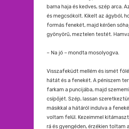
barna haja és kedves, szép arca. 
és megcsókolt. Kikelt az ágyból,
formás fenekét, majd kérően sóh
gyönyörű, meztelen testét. Hamvas 
– Na jó – mondta mosolyogva.
Visszafeküdt mellém és ismét fölé
hátát és a fenekét. A péniszem te
farkam a puncijába, majd szememb
csípőjét. Szép, lassan szeretkezt
másikkal a hátáról indulva a fenek
voltam felül. Kezeimmel kitámas
rá és gyengéden, érzékien toltam a