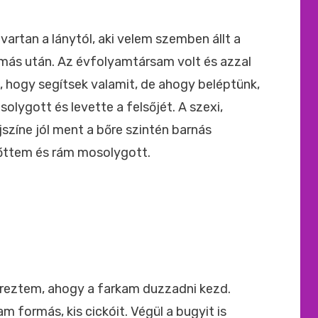
ide
:
vartan a lánytól, aki velem szemben állt a
gymás után. Az évfolyamtársam volt és azzal
a, hogy segítsek valamit, de ahogy beléptünk,
olygott és levette a felsőjét. A szexi,
jszíne jól ment a bőre szintén barnás
előttem és rám mosolygott.
 Éreztem, ahogy a farkam duzzadni kezd.
m formás, kis cickóit. Végül a bugyit is