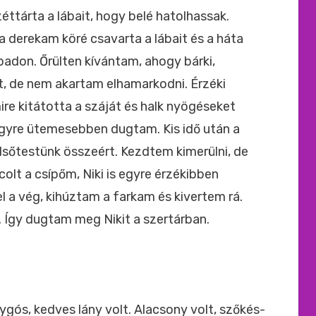
éttárta a lábait, hogy belé hatolhassak.
a derekam köré csavarta a lábait és a háta
padon. Őrülten kívántam, ahogy bárki,
, de nem akartam elhamarkodni. Érzéki
re kitátotta a száját és halk nyögéseket
egyre ütemesebben dugtam. Kis idő után a
felsőtestünk összeért. Kezdtem kimerülni, de
t a csípőm, Niki is egyre érzékibben
 a vég, kihúztam a farkam és kivertem rá.
i. Így dugtam meg Nikit a szertárban.
gós, kedves lány volt. Alacsony volt, szőkés-