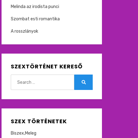
Melinda az irodista punci
Szombat esti romantika
A rosszlányok
SZEXTÖRTÉNET KERESŐ
Search
for:
Search
SZEX TÖRTÉNETEK
Biszex,Meleg