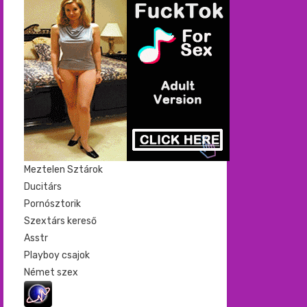
Meztelen Sztárok
Ducitárs
Pornósztorik
Szextárs kereső
Asstr
Playboy csajok
Német szex