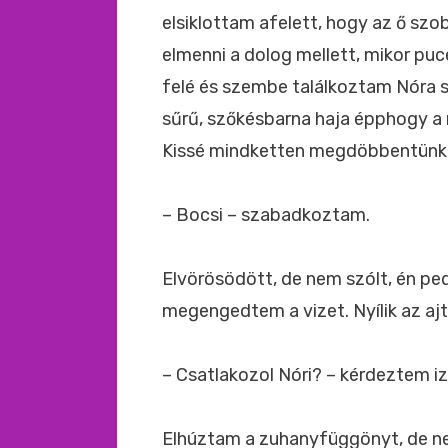
elsiklottam afelett, hogy az ő szo
elmenni a dolog mellett, mikor puc
felé és szembe találkoztam Nóra szo
sűrű, szőkésbarna haja épphogy a m
Kissé mindketten megdöbbentünk,
– Bocsi – szabadkoztam.
Elvörösödött, de nem szólt, én p
megengedtem a vizet. Nyílik az ajt
– Csatlakozol Nóri? – kérdeztem i
Elhúztam a zuhanyfüggönyt, de nem 